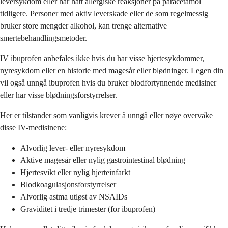
leversykdom eller har hatt allergiske reaksjoner på paracetamol
tidligere. Personer med aktiv leverskade eller de som regelmessig
bruker store mengder alkohol, kan trenge alternative
smertebehandlingsmetoder.
IV ibuprofen anbefales ikke hvis du har visse hjertesykdommer,
nyresykdom eller en historie med magesår eller blødninger. Legen din
vil også unngå ibuprofen hvis du bruker blodfortynnende medisiner
eller har visse blødningsforstyrrelser.
Her er tilstander som vanligvis krever å unngå eller nøye overvåke
disse IV-medisinene:
Alvorlig lever- eller nyresykdom
Aktive magesår eller nylig gastrointestinal blødning
Hjertesvikt eller nylig hjerteinfarkt
Blodkoagulasjonsforstyrrelser
Alvorlig astma utløst av NSAIDs
Graviditet i tredje trimester (for ibuprofen)