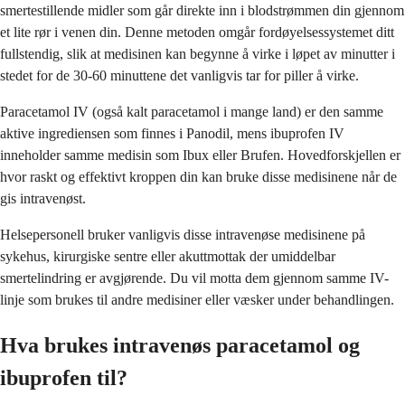
smertestillende midler som går direkte inn i blodstrømmen din gjennom
et lite rør i venen din. Denne metoden omgår fordøyelsessystemet ditt
fullstendig, slik at medisinen kan begynne å virke i løpet av minutter i
stedet for de 30-60 minuttene det vanligvis tar for piller å virke.
Paracetamol IV (også kalt paracetamol i mange land) er den samme
aktive ingrediensen som finnes i Panodil, mens ibuprofen IV
inneholder samme medisin som Ibux eller Brufen. Hovedforskjellen er
hvor raskt og effektivt kroppen din kan bruke disse medisinene når de
gis intravenøst.
Helsepersonell bruker vanligvis disse intravenøse medisinene på
sykehus, kirurgiske sentre eller akuttmottak der umiddelbar
smertelindring er avgjørende. Du vil motta dem gjennom samme IV-
linje som brukes til andre medisiner eller væsker under behandlingen.
Hva brukes intravenøs paracetamol og
ibuprofen til?