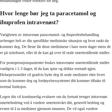
behandlingen virker effektivt for deg.
Hvor lenge bør jeg ta paracetamol og
ibuprofen intravenøst?
Varigheten av intravenøs paracetamol- og ibuprofenbehandling
avhenger helt av din spesifikke medisinske situasjon og hvor raskt du
kommer deg. De fleste får disse medisinene i bare noen dager mens de
er på sykehuset, eller til de kan gå over til orale smertestillende midler.
For postoperasjonspasienter brukes intravenøse smertestillende midler
vanligvis i 1-3 dager, til du kan spise og drikke normalt igjen.
Helsepersonellet vil gradvis bytte deg til orale medisiner etter hvert
som du kommer deg og fordøyelsessystemet ditt kommer tilbake til
normal funksjon.
Legen din vil kontinuerlig evaluere om du fortsatt trenger intravenøs
smertelindring ved å vurdere smertenivået ditt, generell bedring og
evnen til å ta medisiner gjennom munnen. De vil også vurdere