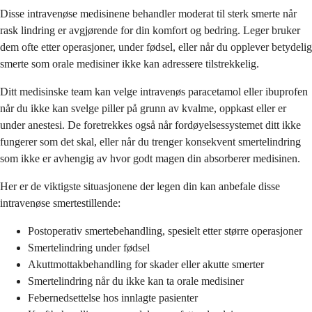
Disse intravenøse medisinene behandler moderat til sterk smerte når
rask lindring er avgjørende for din komfort og bedring. Leger bruker
dem ofte etter operasjoner, under fødsel, eller når du opplever betydelig
smerte som orale medisiner ikke kan adressere tilstrekkelig.
Ditt medisinske team kan velge intravenøs paracetamol eller ibuprofen
når du ikke kan svelge piller på grunn av kvalme, oppkast eller er
under anestesi. De foretrekkes også når fordøyelsessystemet ditt ikke
fungerer som det skal, eller når du trenger konsekvent smertelindring
som ikke er avhengig av hvor godt magen din absorberer medisinen.
Her er de viktigste situasjonene der legen din kan anbefale disse
intravenøse smertestillende:
Postoperativ smertebehandling, spesielt etter større operasjoner
Smertelindring under fødsel
Akuttmottakbehandling for skader eller akutte smerter
Smertelindring når du ikke kan ta orale medisiner
Febernedsettelse hos innlagte pasienter