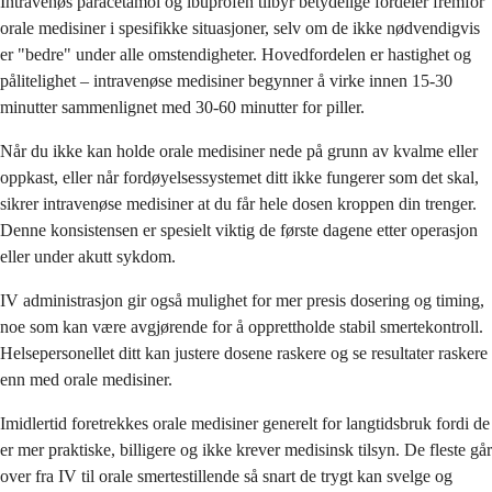
Intravenøs paracetamol og ibuprofen tilbyr betydelige fordeler fremfor
orale medisiner i spesifikke situasjoner, selv om de ikke nødvendigvis
er "bedre" under alle omstendigheter. Hovedfordelen er hastighet og
pålitelighet – intravenøse medisiner begynner å virke innen 15-30
minutter sammenlignet med 30-60 minutter for piller.
Når du ikke kan holde orale medisiner nede på grunn av kvalme eller
oppkast, eller når fordøyelsessystemet ditt ikke fungerer som det skal,
sikrer intravenøse medisiner at du får hele dosen kroppen din trenger.
Denne konsistensen er spesielt viktig de første dagene etter operasjon
eller under akutt sykdom.
IV administrasjon gir også mulighet for mer presis dosering og timing,
noe som kan være avgjørende for å opprettholde stabil smertekontroll.
Helsepersonellet ditt kan justere dosene raskere og se resultater raskere
enn med orale medisiner.
Imidlertid foretrekkes orale medisiner generelt for langtidsbruk fordi de
er mer praktiske, billigere og ikke krever medisinsk tilsyn. De fleste går
over fra IV til orale smertestillende så snart de trygt kan svelge og