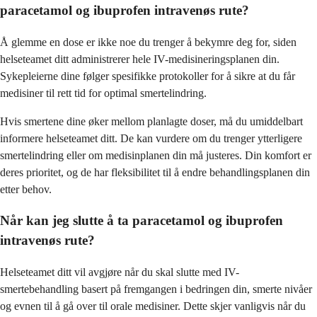
paracetamol og ibuprofen intravenøs rute?
Å glemme en dose er ikke noe du trenger å bekymre deg for, siden
helseteamet ditt administrerer hele IV-medisineringsplanen din.
Sykepleierne dine følger spesifikke protokoller for å sikre at du får
medisiner til rett tid for optimal smertelindring.
Hvis smertene dine øker mellom planlagte doser, må du umiddelbart
informere helseteamet ditt. De kan vurdere om du trenger ytterligere
smertelindring eller om medisinplanen din må justeres. Din komfort er
deres prioritet, og de har fleksibilitet til å endre behandlingsplanen din
etter behov.
Når kan jeg slutte å ta paracetamol og ibuprofen
intravenøs rute?
Helseteamet ditt vil avgjøre når du skal slutte med IV-
smertebehandling basert på fremgangen i bedringen din, smerte nivåer
og evnen til å gå over til orale medisiner. Dette skjer vanligvis når du