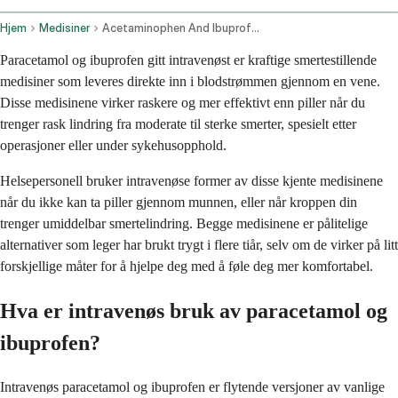
Hjem
Medisiner
Acetaminophen And Ibuprofen Intravenous Route
Paracetamol og ibuprofen gitt intravenøst er kraftige smertestillende
medisiner som leveres direkte inn i blodstrømmen gjennom en vene.
Disse medisinene virker raskere og mer effektivt enn piller når du
trenger rask lindring fra moderate til sterke smerter, spesielt etter
operasjoner eller under sykehusopphold.
Helsepersonell bruker intravenøse former av disse kjente medisinene
når du ikke kan ta piller gjennom munnen, eller når kroppen din
trenger umiddelbar smertelindring. Begge medisinene er pålitelige
alternativer som leger har brukt trygt i flere tiår, selv om de virker på litt
forskjellige måter for å hjelpe deg med å føle deg mer komfortabel.
Hva er intravenøs bruk av paracetamol og
ibuprofen?
Intravenøs paracetamol og ibuprofen er flytende versjoner av vanlige