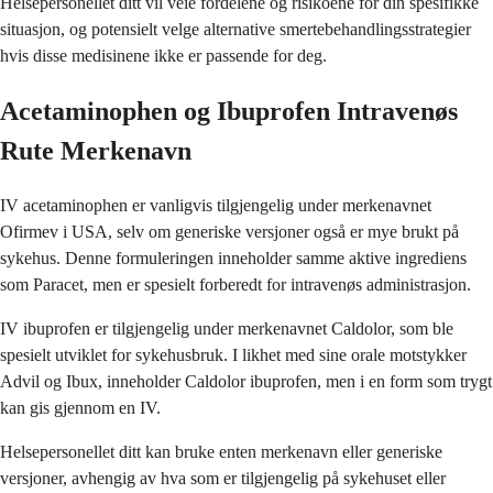
Helsepersonellet ditt vil veie fordelene og risikoene for din spesifikke
situasjon, og potensielt velge alternative smertebehandlingsstrategier
hvis disse medisinene ikke er passende for deg.
Acetaminophen og Ibuprofen Intravenøs
Rute Merkenavn
IV acetaminophen er vanligvis tilgjengelig under merkenavnet
Ofirmev i USA, selv om generiske versjoner også er mye brukt på
sykehus. Denne formuleringen inneholder samme aktive ingrediens
som Paracet, men er spesielt forberedt for intravenøs administrasjon.
IV ibuprofen er tilgjengelig under merkenavnet Caldolor, som ble
spesielt utviklet for sykehusbruk. I likhet med sine orale motstykker
Advil og Ibux, inneholder Caldolor ibuprofen, men i en form som trygt
kan gis gjennom en IV.
Helsepersonellet ditt kan bruke enten merkenavn eller generiske
versjoner, avhengig av hva som er tilgjengelig på sykehuset eller