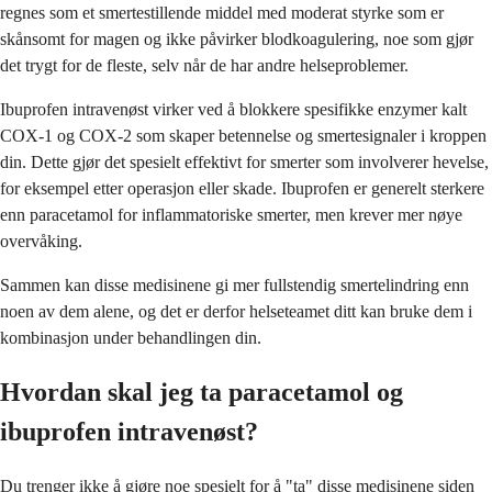
regnes som et smertestillende middel med moderat styrke som er
skånsomt for magen og ikke påvirker blodkoagulering, noe som gjør
det trygt for de fleste, selv når de har andre helseproblemer.
Ibuprofen intravenøst virker ved å blokkere spesifikke enzymer kalt
COX-1 og COX-2 som skaper betennelse og smertesignaler i kroppen
din. Dette gjør det spesielt effektivt for smerter som involverer hevelse,
for eksempel etter operasjon eller skade. Ibuprofen er generelt sterkere
enn paracetamol for inflammatoriske smerter, men krever mer nøye
overvåking.
Sammen kan disse medisinene gi mer fullstendig smertelindring enn
noen av dem alene, og det er derfor helseteamet ditt kan bruke dem i
kombinasjon under behandlingen din.
Hvordan skal jeg ta paracetamol og
ibuprofen intravenøst?
Du trenger ikke å gjøre noe spesielt for å "ta" disse medisinene siden