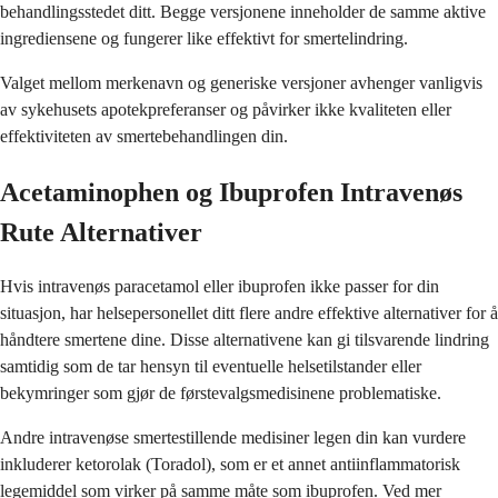
behandlingsstedet ditt. Begge versjonene inneholder de samme aktive
ingrediensene og fungerer like effektivt for smertelindring.
Valget mellom merkenavn og generiske versjoner avhenger vanligvis
av sykehusets apotekpreferanser og påvirker ikke kvaliteten eller
effektiviteten av smertebehandlingen din.
Acetaminophen og Ibuprofen Intravenøs
Rute Alternativer
Hvis intravenøs paracetamol eller ibuprofen ikke passer for din
situasjon, har helsepersonellet ditt flere andre effektive alternativer for å
håndtere smertene dine. Disse alternativene kan gi tilsvarende lindring
samtidig som de tar hensyn til eventuelle helsetilstander eller
bekymringer som gjør de førstevalgsmedisinene problematiske.
Andre intravenøse smertestillende medisiner legen din kan vurdere
inkluderer ketorolak (Toradol), som er et annet antiinflammatorisk
legemiddel som virker på samme måte som ibuprofen. Ved mer