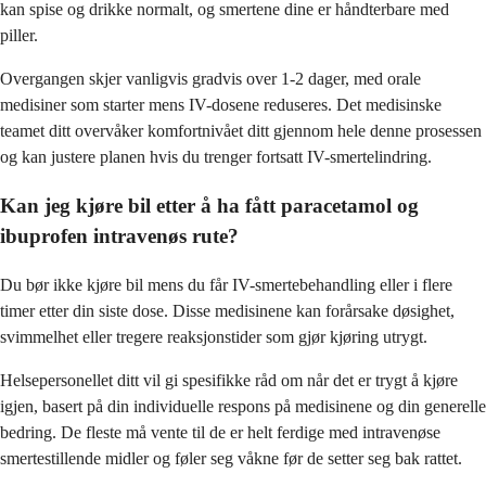
kan spise og drikke normalt, og smertene dine er håndterbare med
piller.
Overgangen skjer vanligvis gradvis over 1-2 dager, med orale
medisiner som starter mens IV-dosene reduseres. Det medisinske
teamet ditt overvåker komfortnivået ditt gjennom hele denne prosessen
og kan justere planen hvis du trenger fortsatt IV-smertelindring.
Kan jeg kjøre bil etter å ha fått paracetamol og
ibuprofen intravenøs rute?
Du bør ikke kjøre bil mens du får IV-smertebehandling eller i flere
timer etter din siste dose. Disse medisinene kan forårsake døsighet,
svimmelhet eller tregere reaksjonstider som gjør kjøring utrygt.
Helsepersonellet ditt vil gi spesifikke råd om når det er trygt å kjøre
igjen, basert på din individuelle respons på medisinene og din generelle
bedring. De fleste må vente til de er helt ferdige med intravenøse
smertestillende midler og føler seg våkne før de setter seg bak rattet.