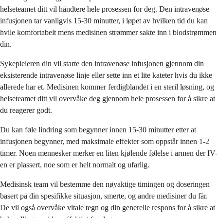
helseteamet ditt vil håndtere hele prosessen for deg. Den intravenøse
infusjonen tar vanligvis 15-30 minutter, i løpet av hvilken tid du kan
hvile komfortabelt mens medisinen strømmer sakte inn i blodstrømmen
din.
Sykepleieren din vil starte den intravenøse infusjonen gjennom din
eksisterende intravenøse linje eller sette inn et lite kateter hvis du ikke
allerede har et. Medisinen kommer ferdigblandet i en steril løsning, og
helseteamet ditt vil overvåke deg gjennom hele prosessen for å sikre at
du reagerer godt.
Du kan føle lindring som begynner innen 15-30 minutter etter at
infusjonen begynner, med maksimale effekter som oppstår innen 1-2
timer. Noen mennesker merker en liten kjølende følelse i armen der IV-
en er plassert, noe som er helt normalt og ufarlig.
Medisinsk team vil bestemme den nøyaktige timingen og doseringen
basert på din spesifikke situasjon, smerte, og andre medisiner du får.
De vil også overvåke vitale tegn og din generelle respons for å sikre at