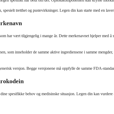
gen spesifikt har bedt om det. Opioidkomponenten kan krysse morkake
spesielt tretthet og pustevirkninger. Legen din kan starte med en lav
erkenavn
 har vært tilgjengelig i mange år. Dette merkenavnet hjelper med å sk
en, som inneholder de samme aktive ingrediensene i samme mengder, me
 generisk versjon. Begge versjonene må oppfylle de samme FDA-standarde
drokodein
v dine spesifikke behov og medisinske situasjon. Legen din kan vurdere 