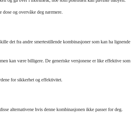
n og gå over i morsmelk, noe som potensielt kan påvirke babyen.
ere dose og overvåke deg nærmere.
ille det fra andre smertestillende kombinasjoner som kan ha lignende
n kan være billigere. De generiske versjonene er like effektive som
ne for sikkerhet og effektivitet.
disse alternativene hvis denne kombinasjonen ikke passer for deg.