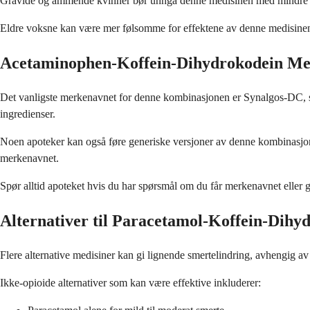
Gravide og ammende kvinner bør unngå denne medisinen med mindre le
Eldre voksne kan være mer følsomme for effektene av denne medisinen, 
Acetaminophen-Koffein-Dihydrokodein M
Det vanligste merkenavnet for denne kombinasjonen er Synalgos-DC, som
ingredienser.
Noen apoteker kan også føre generiske versjoner av denne kombinasjon
merkenavnet.
Spør alltid apoteket hvis du har spørsmål om du får merkenavnet eller
Alternativer til Paracetamol-Koffein-Dihy
Flere alternative medisiner kan gi lignende smertelindring, avhengig a
Ikke-opioide alternativer som kan være effektive inkluderer: