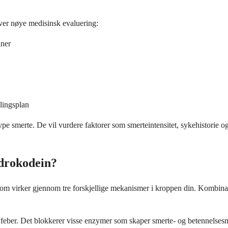
ver nøye medisinsk evaluering:
iner
lingsplan
pe smerte. De vil vurdere faktorer som smerteintensitet, sykehistorie o
drokodein?
som virker gjennom tre forskjellige mekanismer i kroppen din. Kombina
e feber. Det blokkerer visse enzymer som skaper smerte- og betennelsesm