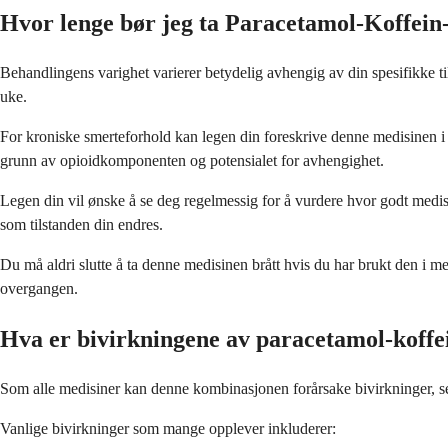
Hvor lenge bør jeg ta Paracetamol-Koffei
Behandlingens varighet varierer betydelig avhengig av din spesifikke t
uke.
For kroniske smerteforhold kan legen din foreskrive denne medisinen i l
grunn av opioidkomponenten og potensialet for avhengighet.
Legen din vil ønske å se deg regelmessig for å vurdere hvor godt medisin
som tilstanden din endres.
Du må aldri slutte å ta denne medisinen brått hvis du har brukt den i 
overgangen.
Hva er bivirkningene av paracetamol-koff
Som alle medisiner kan denne kombinasjonen forårsake bivirkninger, sel
Vanlige bivirkninger som mange opplever inkluderer: