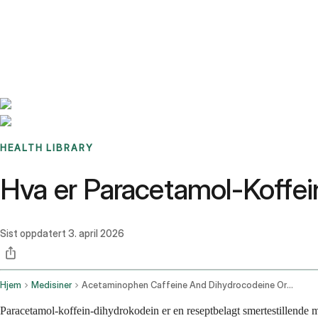
Benchmarks
Stories
FAQ
Sign up / Log in
HEALTH LIBRARY
Hva er Paracetamol-Koffein
Sist oppdatert
3. april 2026
Hjem
Medisiner
Acetaminophen Caffeine And Dihydrocodeine Oral Route
Paracetamol-koffein-dihydrokodein er en reseptbelagt smertestillende m