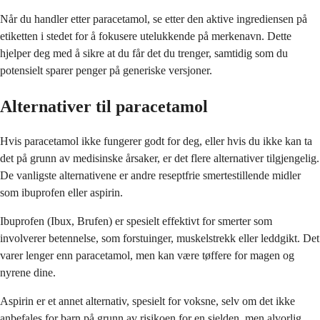
Når du handler etter paracetamol, se etter den aktive ingrediensen på
etiketten i stedet for å fokusere utelukkende på merkenavn. Dette
hjelper deg med å sikre at du får det du trenger, samtidig som du
potensielt sparer penger på generiske versjoner.
Alternativer til paracetamol
Hvis paracetamol ikke fungerer godt for deg, eller hvis du ikke kan ta
det på grunn av medisinske årsaker, er det flere alternativer tilgjengelig.
De vanligste alternativene er andre reseptfrie smertestillende midler
som ibuprofen eller aspirin.
Ibuprofen (Ibux, Brufen) er spesielt effektivt for smerter som
involverer betennelse, som forstuinger, muskelstrekk eller leddgikt. Det
varer lenger enn paracetamol, men kan være tøffere for magen og
nyrene dine.
Aspirin er et annet alternativ, spesielt for voksne, selv om det ikke
anbefales for barn på grunn av risikoen for en sjelden, men alvorlig