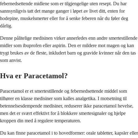
febernedsettende midlene som er tilgjengelige uten resept. Du har
sannsynligvis tatt det mange ganger i løpet av livet ditt, enten for
hodepine, muskelsmerter eller for å senke feberen når du føler deg
dårlig.
Denne pålitelige medisinen virker annerledes enn andre smertestillende
midler som ibuprofen eller aspirin. Den er mildere mot magen og kan
trygt brukes av de fleste, inkludert barn og gravide kvinner når den tas
som anvist.
Hva er Paracetamol?
Paracetamol er et smertestillende og febernedsettende middel som
tilhører en klasse medisiner som kalles analgetika. I motsetning til
betennelsesdempende medisiner, reduserer ikke paracetamol hevelse,
men det er svært effektivt for å blokkere smertesignaler og hjelpe
kroppen din med å regulere temperaturen.
Du kan finne paracetamol i to hovedformer: orale tabletter, kapsler eller