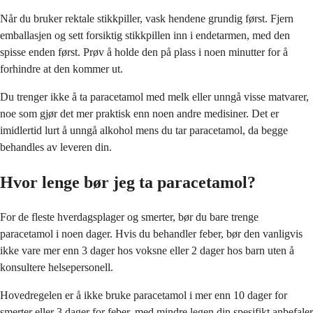
Når du bruker rektale stikkpiller, vask hendene grundig først. Fjern
emballasjen og sett forsiktig stikkpillen inn i endetarmen, med den
spisse enden først. Prøv å holde den på plass i noen minutter for å
forhindre at den kommer ut.
Du trenger ikke å ta paracetamol med melk eller unngå visse matvarer,
noe som gjør det mer praktisk enn noen andre medisiner. Det er
imidlertid lurt å unngå alkohol mens du tar paracetamol, da begge
behandles av leveren din.
Hvor lenge bør jeg ta paracetamol?
For de fleste hverdagsplager og smerter, bør du bare trenge
paracetamol i noen dager. Hvis du behandler feber, bør den vanligvis
ikke vare mer enn 3 dager hos voksne eller 2 dager hos barn uten å
konsultere helsepersonell.
Hovedregelen er å ikke bruke paracetamol i mer enn 10 dager for
smerter eller 3 dager for feber, med mindre legen din spesifikt anbefaler