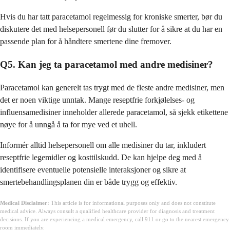
Hvis du har tatt paracetamol regelmessig for kroniske smerter, bør du
diskutere det med helsepersonell før du slutter for å sikre at du har en
passende plan for å håndtere smertene dine fremover.
Q5. Kan jeg ta paracetamol med andre medisiner?
Paracetamol kan generelt tas trygt med de fleste andre medisiner, men
det er noen viktige unntak. Mange reseptfrie forkjølelses- og
influensamedisiner inneholder allerede paracetamol, så sjekk etikettene
nøye for å unngå å ta for mye ved et uhell.
Informér alltid helsepersonell om alle medisiner du tar, inkludert
reseptfrie legemidler og kosttilskudd. De kan hjelpe deg med å
identifisere eventuelle potensielle interaksjoner og sikre at
smertebehandlingsplanen din er både trygg og effektiv.
Medical Disclaimer:
This article is for informational purposes only and does not constitute
medical advice. Always consult a qualified healthcare provider for diagnosis and treatment
decisions. If you are experiencing a medical emergency, call 911 or go to the nearest emergency
room immediately.