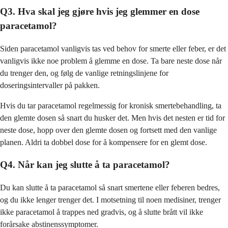
Q3. Hva skal jeg gjøre hvis jeg glemmer en dose
paracetamol?
Siden paracetamol vanligvis tas ved behov for smerte eller feber, er det
vanligvis ikke noe problem å glemme en dose. Ta bare neste dose når
du trenger den, og følg de vanlige retningslinjene for
doseringsintervaller på pakken.
Hvis du tar paracetamol regelmessig for kronisk smertebehandling, ta
den glemte dosen så snart du husker det. Men hvis det nesten er tid for
neste dose, hopp over den glemte dosen og fortsett med den vanlige
planen. Aldri ta dobbel dose for å kompensere for en glemt dose.
Q4. Når kan jeg slutte å ta paracetamol?
Du kan slutte å ta paracetamol så snart smertene eller feberen bedres,
og du ikke lenger trenger det. I motsetning til noen medisiner, trenger
ikke paracetamol å trappes ned gradvis, og å slutte brått vil ikke
forårsake abstinenssymptomer.