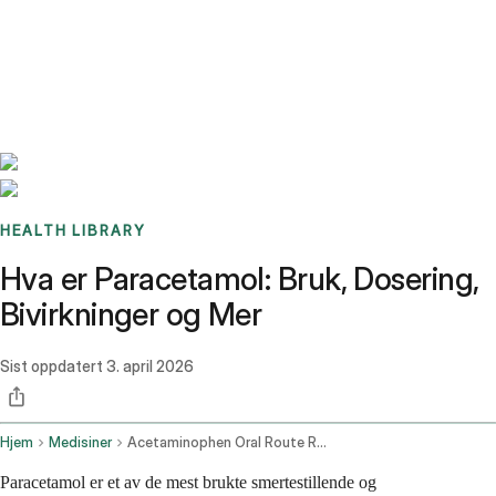
Benchmarks
Stories
FAQ
Sign up / Log in
HEALTH LIBRARY
Hva er Paracetamol: Bruk, Dosering,
Bivirkninger og Mer
Sist oppdatert
3. april 2026
Hjem
Medisiner
Acetaminophen Oral Route Rectal Route
Paracetamol er et av de mest brukte smertestillende og