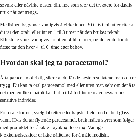
søvnig eller påvirke pusten din, noe som gjør det tryggere for daglig
bruk når det trengs.
Medisinen begynner vanligvis å virke innen 30 til 60 minutter etter at
du tar den oralt, eller innen 1 til 3 timer når den brukes rektalt.
Effektene varer vanligvis i omtrent 4 til 6 timer, og det er derfor de
fleste tar den hver 4. til 6. time etter behov.
Hvordan skal jeg ta paracetamol?
Å ta paracetamol riktig sikrer at du får de beste resultatene mens du er
trygg. Du kan ta oral paracetamol med eller uten mat, selv om det å ta
det med en liten matbit kan bidra til å forhindre magebesvær hos
sensitive individer.
For orale former, svelg tabletter eller kapsler hele med et helt glass
vann. Hvis du tar flytende paracetamol, bruk måleutstyret som følger
med produktet for å sikre nøyaktig dosering. Vanlige
kjøkkenspiseskjeer er ikke pålitelige for å måle medisin.