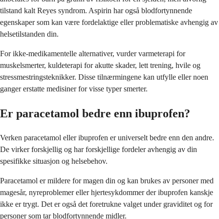
tilstand kalt Reyes syndrom. Aspirin har også blodfortynnende
egenskaper som kan være fordelaktige eller problematiske avhengig av
helsetilstanden din.
For ikke-medikamentelle alternativer, vurder varmeterapi for
muskelsmerter, kuldeterapi for akutte skader, lett trening, hvile og
stressmestringsteknikker. Disse tilnærmingene kan utfylle eller noen
ganger erstatte medisiner for visse typer smerter.
Er paracetamol bedre enn ibuprofen?
Verken paracetamol eller ibuprofen er universelt bedre enn den andre.
De virker forskjellig og har forskjellige fordeler avhengig av din
spesifikke situasjon og helsebehov.
Paracetamol er mildere for magen din og kan brukes av personer med
magesår, nyreproblemer eller hjertesykdommer der ibuprofen kanskje
ikke er trygt. Det er også det foretrukne valget under graviditet og for
personer som tar blodfortynnende midler.