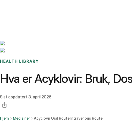
Benchmarks
Stories
FAQ
Sign up / Log in
HEALTH LIBRARY
Hva er Acyklovir: Bruk, Dos
Sist oppdatert
3. april 2026
Hjem
Medisiner
Acyclovir Oral Route Intravenous Route