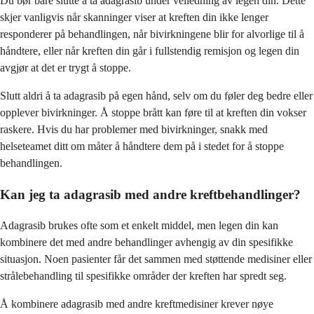
Du bør bare slutte å ta adagrasib under veiledning av legen din. Dette
skjer vanligvis når skanninger viser at kreften din ikke lenger
responderer på behandlingen, når bivirkningene blir for alvorlige til å
håndtere, eller når kreften din går i fullstendig remisjon og legen din
avgjør at det er trygt å stoppe.
Slutt aldri å ta adagrasib på egen hånd, selv om du føler deg bedre eller
opplever bivirkninger. Å stoppe brått kan føre til at kreften din vokser
raskere. Hvis du har problemer med bivirkninger, snakk med
helseteamet ditt om måter å håndtere dem på i stedet for å stoppe
behandlingen.
Kan jeg ta adagrasib med andre kreftbehandlinger?
Adagrasib brukes ofte som et enkelt middel, men legen din kan
kombinere det med andre behandlinger avhengig av din spesifikke
situasjon. Noen pasienter får det sammen med støttende medisiner eller
strålebehandling til spesifikke områder der kreften har spredt seg.
Å kombinere adagrasib med andre kreftmedisiner krever nøye