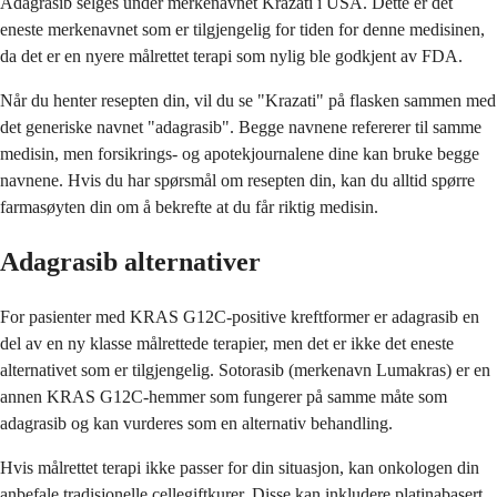
Adagrasib selges under merkenavnet Krazati i USA. Dette er det
eneste merkenavnet som er tilgjengelig for tiden for denne medisinen,
da det er en nyere målrettet terapi som nylig ble godkjent av FDA.
Når du henter resepten din, vil du se "Krazati" på flasken sammen med
det generiske navnet "adagrasib". Begge navnene refererer til samme
medisin, men forsikrings- og apotekjournalene dine kan bruke begge
navnene. Hvis du har spørsmål om resepten din, kan du alltid spørre
farmasøyten din om å bekrefte at du får riktig medisin.
Adagrasib alternativer
For pasienter med KRAS G12C-positive kreftformer er adagrasib en
del av en ny klasse målrettede terapier, men det er ikke det eneste
alternativet som er tilgjengelig. Sotorasib (merkenavn Lumakras) er en
annen KRAS G12C-hemmer som fungerer på samme måte som
adagrasib og kan vurderes som en alternativ behandling.
Hvis målrettet terapi ikke passer for din situasjon, kan onkologen din
anbefale tradisjonelle cellegiftkurer. Disse kan inkludere platinabasert