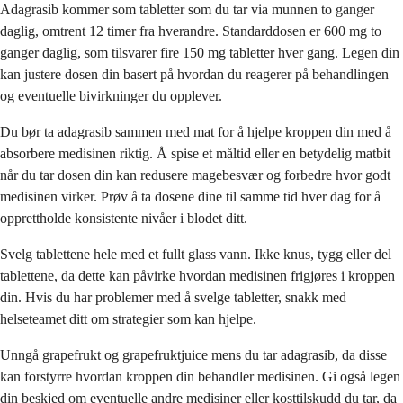
Adagrasib kommer som tabletter som du tar via munnen to ganger
daglig, omtrent 12 timer fra hverandre. Standarddosen er 600 mg to
ganger daglig, som tilsvarer fire 150 mg tabletter hver gang. Legen din
kan justere dosen din basert på hvordan du reagerer på behandlingen
og eventuelle bivirkninger du opplever.
Du bør ta adagrasib sammen med mat for å hjelpe kroppen din med å
absorbere medisinen riktig. Å spise et måltid eller en betydelig matbit
når du tar dosen din kan redusere magebesvær og forbedre hvor godt
medisinen virker. Prøv å ta dosene dine til samme tid hver dag for å
opprettholde konsistente nivåer i blodet ditt.
Svelg tablettene hele med et fullt glass vann. Ikke knus, tygg eller del
tablettene, da dette kan påvirke hvordan medisinen frigjøres i kroppen
din. Hvis du har problemer med å svelge tabletter, snakk med
helseteamet ditt om strategier som kan hjelpe.
Unngå grapefrukt og grapefruktjuice mens du tar adagrasib, da disse
kan forstyrre hvordan kroppen din behandler medisinen. Gi også legen
din beskjed om eventuelle andre medisiner eller kosttilskudd du tar, da