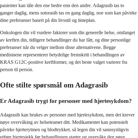
pasienter kan tåle den ene bedre enn den andre. Adagrasib tas to
ganger daglig, mens sotorasib tas en gang daglig, noe som kan påvirke
dine preferanser basert på din livsstil og timeplan.
Onkologen din vil vurdere faktorer som din generelle helse, omfanget
av kreften din, tidligere behandlinger du har fått, og dine personlige
preferanser når du velger mellom disse alternativene. Begge
medisinene representerer betydelige fremskritt i behandlingen av
KRAS G12C-positive kreftformer, og det beste valget varierer fra
person til person.
Ofte stilte spørsmål om Adagrasib
Er Adagrasib trygt for personer med hjertesykdom?
Adagrasib kan brukes av personer med hjertesykdom, men det krever
nøye overvåking av helseteamet ditt. Medikamentet kan potensielt
påvirke hjerterytmen og blodtrykket, så legen din vil sannsynligvis
utføre hjertesjekk før behandlingen starter og overvåke deg nøye