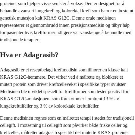
proteiner som hjelper visse svulster å vokse. Den er designet for å
behandle avansert lungekreft og kolorektal kreft som bærer en bestemt
genetisk mutasjon kalt KRAS G12C. Denne orale medisinen
representerer et gjennombrudd innen presisjonsmedisin og tilbyr håp
for pasienter hvis kreftformer tidligere var vanskelige å behandle med
tradisjonelle terapier.
Hva er Adagrasib?
Adagrasib er et reseptbelagt kreftmedisin som tilhører en klasse kalt
KRAS G12C-hemmere. Det virker ved å målrette og blokkere et
mutert protein som driver kreftcellevekst i spesifikke typer svulster.
Medisinen ble utviklet spesielt for kreftformer som tester positivt for
KRAS G12C-mutasjonen, som forekommer i omtrent 13 % av
lungekrefttilfeller og 3 % av kolorektale krefttilfeller.
Denne medisinen regnes som en målrettet terapi i stedet for tradisjonell
cellegift. I motsetning til cellegift som påvirker både friske celler og
kreftceller, målretter adagrasib spesifikt det muterte KRAS-proteinet