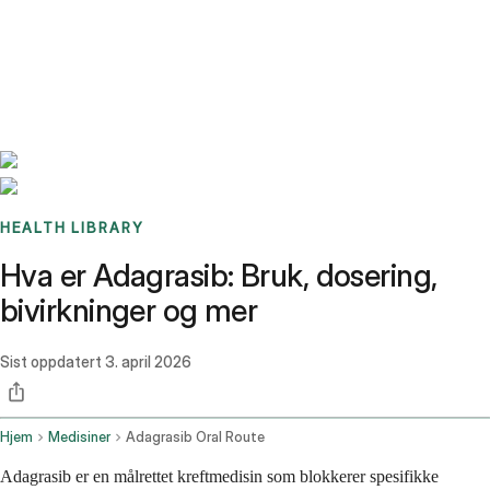
Benchmarks
Stories
FAQ
Sign up / Log in
HEALTH LIBRARY
Hva er Adagrasib: Bruk, dosering,
bivirkninger og mer
Sist oppdatert
3. april 2026
Hjem
Medisiner
Adagrasib Oral Route
Adagrasib er en målrettet kreftmedisin som blokkerer spesifikke