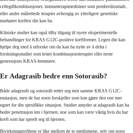
cellegiftkombinasjoner, immunterapimedisiner som pembrolizumab,
eller andre målrettede terapier avhengig av ytterligere genetiske
markører kreften din kan ha.
Kliniske studier kan også tilby tilgang til nyere eksperimentelle
behandlinger for KRAS G12C-positive kreftformer. Legen din kan
hjelpe deg med å utforske om du kan ha nytte av å delta i
forskningsstudier som tester kombinasjonsterapier eller neste
generasjons KRAS-hemmere.
Er Adagrasib bedre enn Sotorasib?
Både adagrasib og sotorasib retter seg mot samme KRAS G12C-
mutasjon, men de har noen forskjeller som kan gjøre den ene mer
egnet for din spesifikke situasjon. Studier antyder at adagrasib kan ha
bedre penetrasjon inn i hjernen, noe som kan være viktig hvis du har
kreft som har spredt seg til hjernen.
Bivirkningprofilene er like mellom de to medisinene, selv om noen