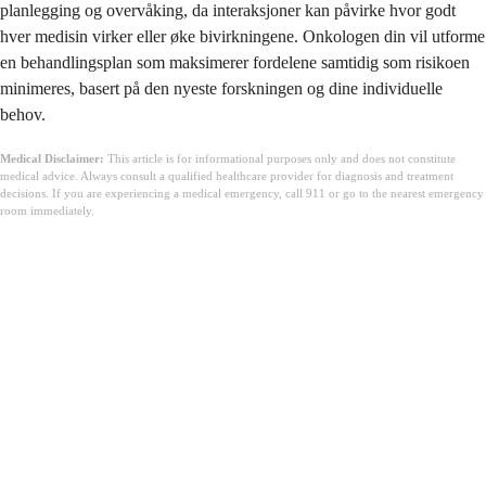
planlegging og overvåking, da interaksjoner kan påvirke hvor godt
hver medisin virker eller øke bivirkningene. Onkologen din vil utforme
en behandlingsplan som maksimerer fordelene samtidig som risikoen
minimeres, basert på den nyeste forskningen og dine individuelle
behov.
Medical Disclaimer:
This article is for informational purposes only and does not constitute
medical advice. Always consult a qualified healthcare provider for diagnosis and treatment
decisions. If you are experiencing a medical emergency, call 911 or go to the nearest emergency
room immediately.