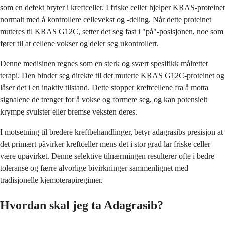
som en defekt bryter i kreftceller. I friske celler hjelper KRAS-proteinet
normalt med å kontrollere cellevekst og -deling. Når dette proteinet
muteres til KRAS G12C, setter det seg fast i "på"-posisjonen, noe som
fører til at cellene vokser og deler seg ukontrollert.
Denne medisinen regnes som en sterk og svært spesifikk målrettet
terapi. Den binder seg direkte til det muterte KRAS G12C-proteinet og
låser det i en inaktiv tilstand. Dette stopper kreftcellene fra å motta
signalene de trenger for å vokse og formere seg, og kan potensielt
krympe svulster eller bremse veksten deres.
I motsetning til bredere kreftbehandlinger, betyr adagrasibs presisjon at
det primært påvirker kreftceller mens det i stor grad lar friske celler
være upåvirket. Denne selektive tilnærmingen resulterer ofte i bedre
toleranse og færre alvorlige bivirkninger sammenlignet med
tradisjonelle kjemoterapiregimer.
Hvordan skal jeg ta Adagrasib?