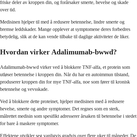
friske deler av kroppen din, og forårsaker smerte, hevelse og skade
over tid.
Medisinen hjelper til med å redusere betennelse, lindre smerte og
bremse leddskader. Mange opplever at symptomene deres forbedres
betydelig, slik at de kan vende tilbake til daglige aktiviteter de liker.
Hvordan virker Adalimumab-bwwd?
Adalimumab-bwwd virker ved å blokkere TNF-alfa, et protein som
utløser betennelse i kroppen din. Når du har en autoimmun tilstand,
produserer kroppen din for mye TNF-alfa, noe som fører til kronisk
betennelse og vevsskade.
Ved å blokkere dette proteinet, hjelper medisinen med å redusere
hevelse, smerte og andre symptomer. Det regnes som en sterk,
målrettet medisin som spesifikt adresserer årsaken til betennelse i stedet
for bare å maskere symptomer.
Effektene utvikler seg vanligvis gradvis over flere uker til måneder. De