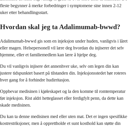
fleste begynner å merke forbedringer i symptomene sine innen 2-12
uker etter behandlingsstart.
Hvordan skal jeg ta Adalimumab-bwwd?
Adalimumab-bwwd gis som en injeksjon under huden, vanligvis i låret
eller magen. Helsepersonell vil lære deg hvordan du injiserer det selv
hjemme, eller et familiemedlem kan lære å hjelpe deg.
Du vil vanligvis injisere det annenhver uke, selv om legen din kan
justere tidspunktet basert på tilstanden din. Injeksjonsstedet bør roteres
hver gang for å forhindre hudirritasjon.
Oppbevar medisinen i kjøleskapet og la den komme til romtemperatur
før injeksjon. Rist aldri hetteglasset eller ferdigfylt penn, da dette kan
skade medisinen.
Du kan ta denne medisinen med eller uten mat. Det er ingen spesifikke
kostrestriksjoner, men å opprettholde et sunt kosthold kan støtte din