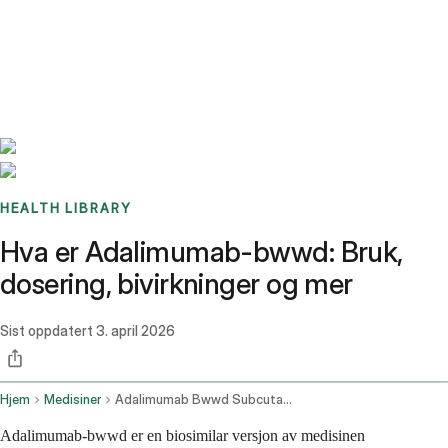
Benchmarks
Stories
FAQ
Sign up / Log in
HEALTH LIBRARY
Hva er Adalimumab-bwwd: Bruk,
dosering, bivirkninger og mer
Sist oppdatert
3. april 2026
Hjem
Medisiner
Adalimumab Bwwd Subcutaneous Route
Adalimumab-bwwd er en biosimilar versjon av medisinen