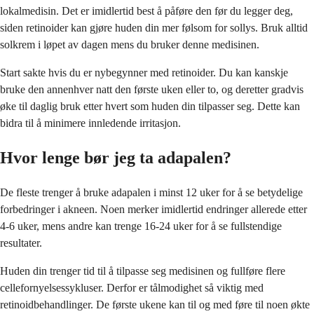
lokalmedisin. Det er imidlertid best å påføre den før du legger deg,
siden retinoider kan gjøre huden din mer følsom for sollys. Bruk alltid
solkrem i løpet av dagen mens du bruker denne medisinen.
Start sakte hvis du er nybegynner med retinoider. Du kan kanskje
bruke den annenhver natt den første uken eller to, og deretter gradvis
øke til daglig bruk etter hvert som huden din tilpasser seg. Dette kan
bidra til å minimere innledende irritasjon.
Hvor lenge bør jeg ta adapalen?
De fleste trenger å bruke adapalen i minst 12 uker for å se betydelige
forbedringer i akneen. Noen merker imidlertid endringer allerede etter
4-6 uker, mens andre kan trenge 16-24 uker for å se fullstendige
resultater.
Huden din trenger tid til å tilpasse seg medisinen og fullføre flere
cellefornyelsessykluser. Derfor er tålmodighet så viktig med
retinoidbehandlinger. De første ukene kan til og med føre til noen økte