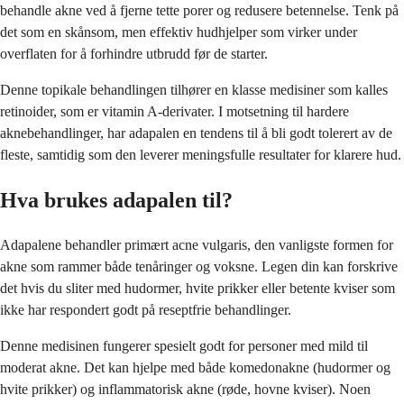
behandle akne ved å fjerne tette porer og redusere betennelse. Tenk på
det som en skånsom, men effektiv hudhjelper som virker under
overflaten for å forhindre utbrudd før de starter.
Denne topikale behandlingen tilhører en klasse medisiner som kalles
retinoider, som er vitamin A-derivater. I motsetning til hardere
aknebehandlinger, har adapalen en tendens til å bli godt tolerert av de
fleste, samtidig som den leverer meningsfulle resultater for klarere hud.
Hva brukes adapalen til?
Adapalene behandler primært acne vulgaris, den vanligste formen for
akne som rammer både tenåringer og voksne. Legen din kan forskrive
det hvis du sliter med hudormer, hvite prikker eller betente kviser som
ikke har respondert godt på reseptfrie behandlinger.
Denne medisinen fungerer spesielt godt for personer med mild til
moderat akne. Det kan hjelpe med både komedonakne (hudormer og
hvite prikker) og inflammatorisk akne (røde, hovne kviser). Noen