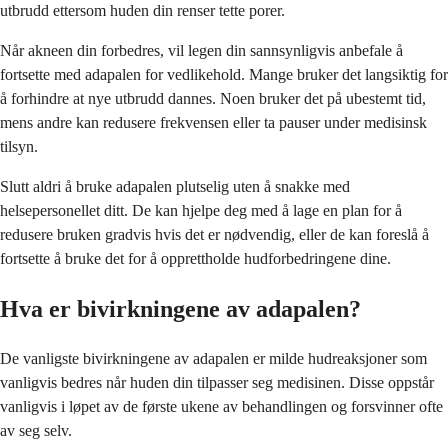
utbrudd ettersom huden din renser tette porer.
Når akneen din forbedres, vil legen din sannsynligvis anbefale å
fortsette med adapalen for vedlikehold. Mange bruker det langsiktig for
å forhindre at nye utbrudd dannes. Noen bruker det på ubestemt tid,
mens andre kan redusere frekvensen eller ta pauser under medisinsk
tilsyn.
Slutt aldri å bruke adapalen plutselig uten å snakke med
helsepersonellet ditt. De kan hjelpe deg med å lage en plan for å
redusere bruken gradvis hvis det er nødvendig, eller de kan foreslå å
fortsette å bruke det for å opprettholde hudforbedringene dine.
Hva er bivirkningene av adapalen?
De vanligste bivirkningene av adapalen er milde hudreaksjoner som
vanligvis bedres når huden din tilpasser seg medisinen. Disse oppstår
vanligvis i løpet av de første ukene av behandlingen og forsvinner ofte
av seg selv.