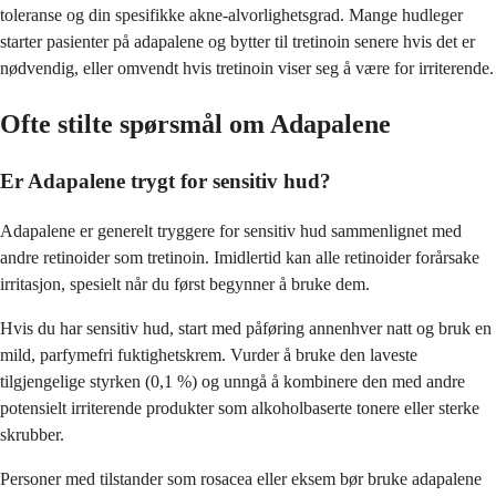
toleranse og din spesifikke akne-alvorlighetsgrad. Mange hudleger
starter pasienter på adapalene og bytter til tretinoin senere hvis det er
nødvendig, eller omvendt hvis tretinoin viser seg å være for irriterende.
Ofte stilte spørsmål om Adapalene
Er Adapalene trygt for sensitiv hud?
Adapalene er generelt tryggere for sensitiv hud sammenlignet med
andre retinoider som tretinoin. Imidlertid kan alle retinoider forårsake
irritasjon, spesielt når du først begynner å bruke dem.
Hvis du har sensitiv hud, start med påføring annenhver natt og bruk en
mild, parfymefri fuktighetskrem. Vurder å bruke den laveste
tilgjengelige styrken (0,1 %) og unngå å kombinere den med andre
potensielt irriterende produkter som alkoholbaserte tonere eller sterke
skrubber.
Personer med tilstander som rosacea eller eksem bør bruke adapalene