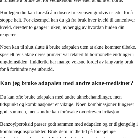
å fortsette å bruke det for vedlikehold selv etter at akne er borte.
Hudlegen din kan foreslå å redusere frekvensen gradvis i stedet for å
stoppe helt. For eksempel kan du gå fra bruk hver kveld til annenhver
kveld, deretter to ganger i uken, avhengig av hvordan huden din
reagerer.
Noen kan til slutt slutte å bruke adapalen uten at akne kommer tilbake,
spesielt hvis akne deres primært var relatert til hormonelle endringer i
ungdomstiden. Imidlertid har mange voksne fordel av langvarig bruk
for å forhindre nye utbrudd.
Kan jeg bruke adapalen med andre akne-medisiner?
Du kan ofte bruke adapalen med andre aknebehandlinger, men
tidspunkt og kombinasjoner er viktige. Noen kombinasjoner fungerer
godt sammen, mens andre kan forårsake overdreven irritasjon.
Benzoylperoksid passer godt sammen med adapalen og er tilgjengelig i
kombinasjonsprodukter. Bruk dem imidlertid på forskjellige