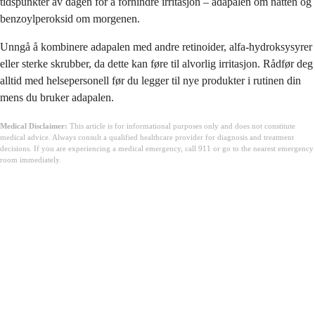
tidspunkter av dagen for å forhindre irritasjon – adapalen om natten og
benzoylperoksid om morgenen.
Unngå å kombinere adapalen med andre retinoider, alfa-hydroksysyrer
eller sterke skrubber, da dette kan føre til alvorlig irritasjon. Rådfør deg
alltid med helsepersonell før du legger til nye produkter i rutinen din
mens du bruker adapalen.
Medical Disclaimer:
This article is for informational purposes only and does not constitute
medical advice. Always consult a qualified healthcare provider for diagnosis and treatment
decisions. If you are experiencing a medical emergency, call 911 or go to the nearest emergency
room immediately.