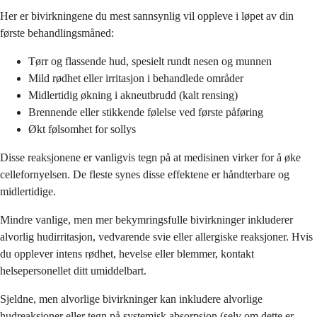
Her er bivirkningene du mest sannsynlig vil oppleve i løpet av din
første behandlingsmåned:
Tørr og flassende hud, spesielt rundt nesen og munnen
Mild rødhet eller irritasjon i behandlede områder
Midlertidig økning i akneutbrudd (kalt rensing)
Brennende eller stikkende følelse ved første påføring
Økt følsomhet for sollys
Disse reaksjonene er vanligvis tegn på at medisinen virker for å øke
cellefornyelsen. De fleste synes disse effektene er håndterbare og
midlertidige.
Mindre vanlige, men mer bekymringsfulle bivirkninger inkluderer
alvorlig hudirritasjon, vedvarende svie eller allergiske reaksjoner. Hvis
du opplever intens rødhet, hevelse eller blemmer, kontakt
helsepersonellet ditt umiddelbart.
Sjeldne, men alvorlige bivirkninger kan inkludere alvorlige
hudreaksjoner eller tegn på systemisk absorpsjon (selv om dette er