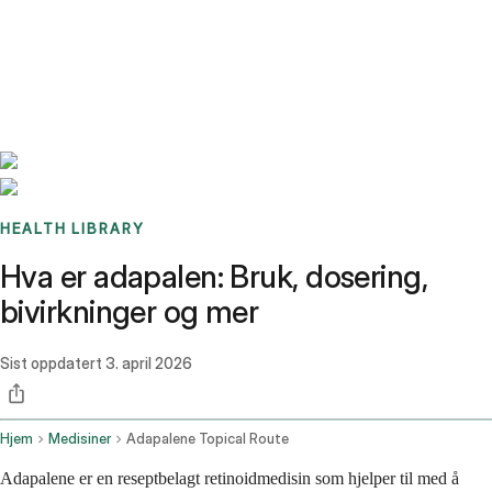
Benchmarks
Stories
FAQ
Sign up / Log in
HEALTH LIBRARY
Hva er adapalen: Bruk, dosering,
bivirkninger og mer
Sist oppdatert
3. april 2026
Hjem
Medisiner
Adapalene Topical Route
Adapalene er en reseptbelagt retinoidmedisin som hjelper til med å