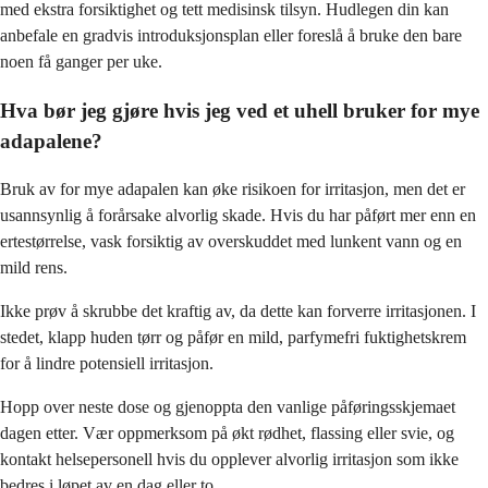
med ekstra forsiktighet og tett medisinsk tilsyn. Hudlegen din kan
anbefale en gradvis introduksjonsplan eller foreslå å bruke den bare
noen få ganger per uke.
Hva bør jeg gjøre hvis jeg ved et uhell bruker for mye
adapalene?
Bruk av for mye adapalen kan øke risikoen for irritasjon, men det er
usannsynlig å forårsake alvorlig skade. Hvis du har påført mer enn en
ertestørrelse, vask forsiktig av overskuddet med lunkent vann og en
mild rens.
Ikke prøv å skrubbe det kraftig av, da dette kan forverre irritasjonen. I
stedet, klapp huden tørr og påfør en mild, parfymefri fuktighetskrem
for å lindre potensiell irritasjon.
Hopp over neste dose og gjenoppta den vanlige påføringsskjemaet
dagen etter. Vær oppmerksom på økt rødhet, flassing eller svie, og
kontakt helsepersonell hvis du opplever alvorlig irritasjon som ikke
bedres i løpet av en dag eller to.