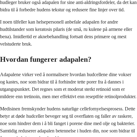
hudleger bruker også adapalen for sine anti-aldringsfordeler, da det kan
bidra til å forbedre hudens tekstur og redusere fine linjer over tid.
I noen tilfeller kan helsepersonell anbefale adapalen for andre
hudtilstander som keratosis pilaris (de små, ru kulene på armene eller
bena). Imidlertid er aknebehandling fortsatt dens primære og mest
velstuderte bruk.
Hvordan fungerer adapalen?
Adapalene virker ved å normalisere hvordan hudcellene dine vokser
og kastes, noe som bidrar til å forhindre tette porer fra å dannes i
utgangspunktet. Det regnes som et moderat sterkt retinoid som er
mildere enn tretinoin, men mer effektivt enn reseptfrie retinolprodukter.
Medisinen fremskynder hudens naturlige cellefornyelsesprosess. Dette
betyr at døde hudceller beveger seg til overflaten og faller av raskere,
noe som hindrer dem i å bli fanget i porene dine med olje og bakterier.
Samtidig reduserer adapalen betennelse i huden din, noe som bidrar til