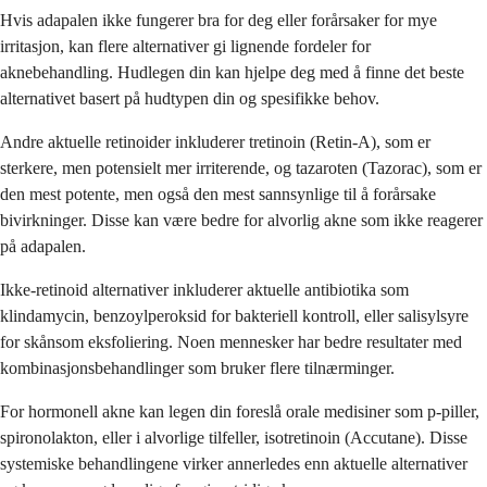
Hvis adapalen ikke fungerer bra for deg eller forårsaker for mye
irritasjon, kan flere alternativer gi lignende fordeler for
aknebehandling. Hudlegen din kan hjelpe deg med å finne det beste
alternativet basert på hudtypen din og spesifikke behov.
Andre aktuelle retinoider inkluderer tretinoin (Retin-A), som er
sterkere, men potensielt mer irriterende, og tazaroten (Tazorac), som er
den mest potente, men også den mest sannsynlige til å forårsake
bivirkninger. Disse kan være bedre for alvorlig akne som ikke reagerer
på adapalen.
Ikke-retinoid alternativer inkluderer aktuelle antibiotika som
klindamycin, benzoylperoksid for bakteriell kontroll, eller salisylsyre
for skånsom eksfoliering. Noen mennesker har bedre resultater med
kombinasjonsbehandlinger som bruker flere tilnærminger.
For hormonell akne kan legen din foreslå orale medisiner som p-piller,
spironolakton, eller i alvorlige tilfeller, isotretinoin (Accutane). Disse
systemiske behandlingene virker annerledes enn aktuelle alternativer