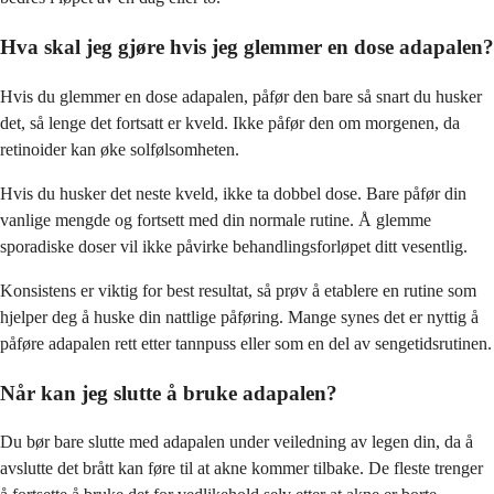
Hva skal jeg gjøre hvis jeg glemmer en dose adapalen?
Hvis du glemmer en dose adapalen, påfør den bare så snart du husker
det, så lenge det fortsatt er kveld. Ikke påfør den om morgenen, da
retinoider kan øke solfølsomheten.
Hvis du husker det neste kveld, ikke ta dobbel dose. Bare påfør din
vanlige mengde og fortsett med din normale rutine. Å glemme
sporadiske doser vil ikke påvirke behandlingsforløpet ditt vesentlig.
Konsistens er viktig for best resultat, så prøv å etablere en rutine som
hjelper deg å huske din nattlige påføring. Mange synes det er nyttig å
påføre adapalen rett etter tannpuss eller som en del av sengetidsrutinen.
Når kan jeg slutte å bruke adapalen?
Du bør bare slutte med adapalen under veiledning av legen din, da å
avslutte det brått kan føre til at akne kommer tilbake. De fleste trenger