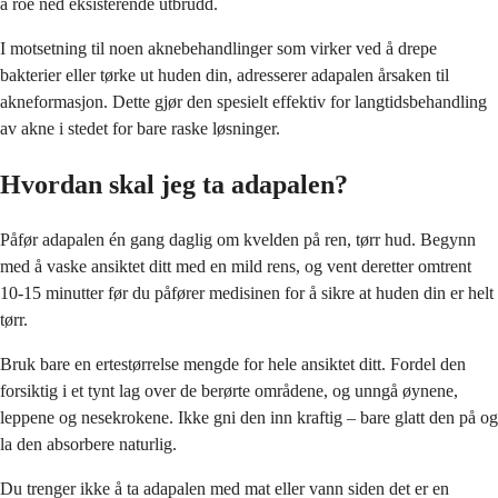
å roe ned eksisterende utbrudd.
I motsetning til noen aknebehandlinger som virker ved å drepe
bakterier eller tørke ut huden din, adresserer adapalen årsaken til
akneformasjon. Dette gjør den spesielt effektiv for langtidsbehandling
av akne i stedet for bare raske løsninger.
Hvordan skal jeg ta adapalen?
Påfør adapalen én gang daglig om kvelden på ren, tørr hud. Begynn
med å vaske ansiktet ditt med en mild rens, og vent deretter omtrent
10-15 minutter før du påfører medisinen for å sikre at huden din er helt
tørr.
Bruk bare en ertestørrelse mengde for hele ansiktet ditt. Fordel den
forsiktig i et tynt lag over de berørte områdene, og unngå øynene,
leppene og nesekrokene. Ikke gni den inn kraftig – bare glatt den på og
la den absorbere naturlig.
Du trenger ikke å ta adapalen med mat eller vann siden det er en