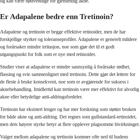
og kan være nødvendige for gjenstridig akne.
Er Adapalene bedre enn Tretinoin?
Adapalene og tretinoin er begge effektive retinoider, men de har
forskjellige styrker og toleranseprofiler. Adapalene er generelt mildere
og forårsaker mindre irritasjon, noe som gjør det til et godt
utgangspunkt for folk som er nye med retinoider.
Studier viser at adapalene er mindre sannsynlig å forårsake rødhet,
flassing og svie sammenlignet med tretinoin. Dette gjør det lettere for
de fleste å bruke konsekvent, noe som er avgjørende for suksess i
aknebehandling. Imidlertid kan tretinoin være mer effektivt for alvorlig
akne eller betydelige anti-aldringsfordeler.
Tretinoin har eksistert lenger og har mer forskning som støtter bruken
for både akne og anti-aldring. Det regnes som gullstandard-retinoidet,
men dets høyere styrke betyr at flere opplever plagsomme bivirkninger.
Valget mellom adapalene og tretinoin kommer ofte ned til hudens