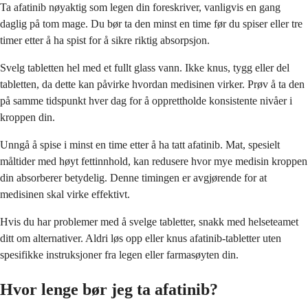
Ta afatinib nøyaktig som legen din foreskriver, vanligvis en gang
daglig på tom mage. Du bør ta den minst en time før du spiser eller tre
timer etter å ha spist for å sikre riktig absorpsjon.
Svelg tabletten hel med et fullt glass vann. Ikke knus, tygg eller del
tabletten, da dette kan påvirke hvordan medisinen virker. Prøv å ta den
på samme tidspunkt hver dag for å opprettholde konsistente nivåer i
kroppen din.
Unngå å spise i minst en time etter å ha tatt afatinib. Mat, spesielt
måltider med høyt fettinnhold, kan redusere hvor mye medisin kroppen
din absorberer betydelig. Denne timingen er avgjørende for at
medisinen skal virke effektivt.
Hvis du har problemer med å svelge tabletter, snakk med helseteamet
ditt om alternativer. Aldri løs opp eller knus afatinib-tabletter uten
spesifikke instruksjoner fra legen eller farmasøyten din.
Hvor lenge bør jeg ta afatinib?