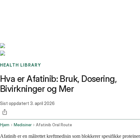
Benchmarks
Stories
FAQ
Sign up / Log in
HEALTH LIBRARY
Hva er Afatinib: Bruk, Dosering,
Bivirkninger og Mer
Sist oppdatert
3. april 2026
Hjem
Medisiner
Afatinib Oral Route
Afatinib er en målrettet kreftmedisin som blokkerer spesifikke proteiner