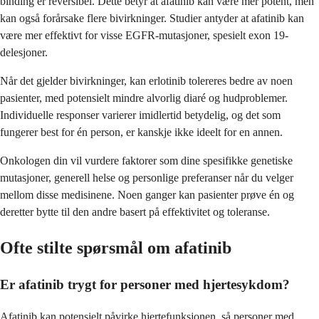
binding er reversibel. Dette betyr at afatinib kan være mer potent, men
kan også forårsake flere bivirkninger. Studier antyder at afatinib kan
være mer effektivt for visse EGFR-mutasjoner, spesielt exon 19-
delesjoner.
Når det gjelder bivirkninger, kan erlotinib tolereres bedre av noen
pasienter, med potensielt mindre alvorlig diaré og hudproblemer.
Individuelle responser varierer imidlertid betydelig, og det som
fungerer best for én person, er kanskje ikke ideelt for en annen.
Onkologen din vil vurdere faktorer som dine spesifikke genetiske
mutasjoner, generell helse og personlige preferanser når du velger
mellom disse medisinene. Noen ganger kan pasienter prøve én og
deretter bytte til den andre basert på effektivitet og toleranse.
Ofte stilte spørsmål om afatinib
Er afatinib trygt for personer med hjertesykdom?
Afatinib kan potensielt påvirke hjertefunksjonen, så personer med