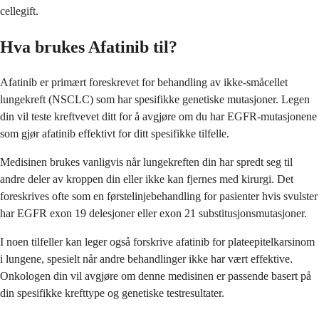
cellegift.
Hva brukes Afatinib til?
Afatinib er primært foreskrevet for behandling av ikke-småcellet
lungekreft (NSCLC) som har spesifikke genetiske mutasjoner. Legen
din vil teste kreftvevet ditt for å avgjøre om du har EGFR-mutasjonene
som gjør afatinib effektivt for ditt spesifikke tilfelle.
Medisinen brukes vanligvis når lungekreften din har spredt seg til
andre deler av kroppen din eller ikke kan fjernes med kirurgi. Det
foreskrives ofte som en førstelinjebehandling for pasienter hvis svulster
har EGFR exon 19 delesjoner eller exon 21 substitusjonsmutasjoner.
I noen tilfeller kan leger også forskrive afatinib for plateepitelkarsinom
i lungene, spesielt når andre behandlinger ikke har vært effektive.
Onkologen din vil avgjøre om denne medisinen er passende basert på
din spesifikke krefttype og genetiske testresultater.