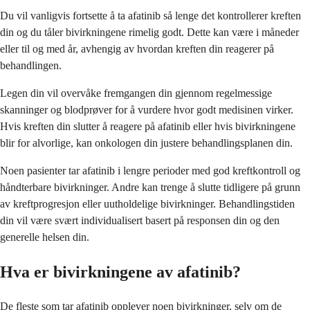
Du vil vanligvis fortsette å ta afatinib så lenge det kontrollerer kreften
din og du tåler bivirkningene rimelig godt. Dette kan være i måneder
eller til og med år, avhengig av hvordan kreften din reagerer på
behandlingen.
Legen din vil overvåke fremgangen din gjennom regelmessige
skanninger og blodprøver for å vurdere hvor godt medisinen virker.
Hvis kreften din slutter å reagere på afatinib eller hvis bivirkningene
blir for alvorlige, kan onkologen din justere behandlingsplanen din.
Noen pasienter tar afatinib i lengre perioder med god kreftkontroll og
håndterbare bivirkninger. Andre kan trenge å slutte tidligere på grunn
av kreftprogresjon eller uutholdelige bivirkninger. Behandlingstiden
din vil være svært individualisert basert på responsen din og den
generelle helsen din.
Hva er bivirkningene av afatinib?
De fleste som tar afatinib opplever noen bivirkninger, selv om de