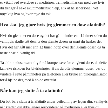
er viktig ved overdose av medisiner. Ta medisinflasken med deg hvis
du trenger å søke akutt medisinsk hjelp, slik at helsepersonell vet
nøyaktig hva og hvor mye du tok.
Hva skal jeg gjøre hvis jeg glemmer en dose afatinib?
Hvis du glemmer en dose og det har gått mindre enn 12 timer siden du
vanligvis skulle tatt den, ta den glemte dosen så snart du husker det.
Hvis det har gått mer enn 12 timer, hopp over den glemte dosen og ta
neste dose til vanlig tid.
Ta aldri to doser samtidig for å kompensere for en glemt dose, da dette
kan øke risikoen for bivirkninger. Hvis du ofte glemmer doser, bør du
vurdere å sette påminnelser på telefonen eller bruke en pilleorganisator
for å hjelpe deg med å holde oversikt.
Når kan jeg slutte å ta afatinib?
Du bør bare slutte å ta afatinib under veiledning av legen din, vanligvis
når kreften din ikke lenger responderer på medisinen eller hvis du