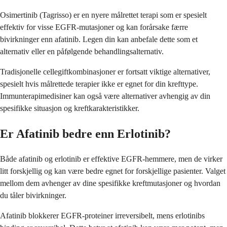
Osimertinib (Tagrisso) er en nyere målrettet terapi som er spesielt
effektiv for visse EGFR-mutasjoner og kan forårsake færre
bivirkninger enn afatinib. Legen din kan anbefale dette som et
alternativ eller en påfølgende behandlingsalternativ.
Tradisjonelle cellegiftkombinasjoner er fortsatt viktige alternativer,
spesielt hvis målrettede terapier ikke er egnet for din krefttype.
Immunterapimedisiner kan også være alternativer avhengig av din
spesifikke situasjon og kreftkarakteristikker.
Er Afatinib bedre enn Erlotinib?
Både afatinib og erlotinib er effektive EGFR-hemmere, men de virker
litt forskjellig og kan være bedre egnet for forskjellige pasienter. Valget
mellom dem avhenger av dine spesifikke kreftmutasjoner og hvordan
du tåler bivirkninger.
Afatinib blokkerer EGFR-proteiner irreversibelt, mens erlotinibs