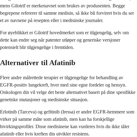
mens Gilotrif er merkenavnet som brukes av produsenten. Begge
begrepene refererer til samme medisin, så ikke bli forvirret hvis du ser
et av navnene på resepten eller i medisinske journaler.
For øyeblikket er Gilotrif hovedmerket som er tilgjengelig, selv om
dette kan endre seg når patenter utløper og generiske versjoner
potensielt blir tilgjengelige i fremtiden.
Alternativer til Afatinib
Flere andre målrettede terapier er tilgjengelige for behandling av
EGFR-positiv lungekreft, hver med sine egne fordeler og hensyn.
Onkologen din vil velge det beste alternativet basert på dine spesifikke
genetiske mutasjoner og medisinske situasjon.
Erlotinib (Tarceva) og gefitinib (Iressa) er andre EGFR-hemmere som
virker på samme måte som afatinib, men kan ha forskjellige
bivirkingsprofiler. Disse medisinene kan vurderes hvis du ikke tåler
afatinib eller hvis kreften din utvikler resistens.