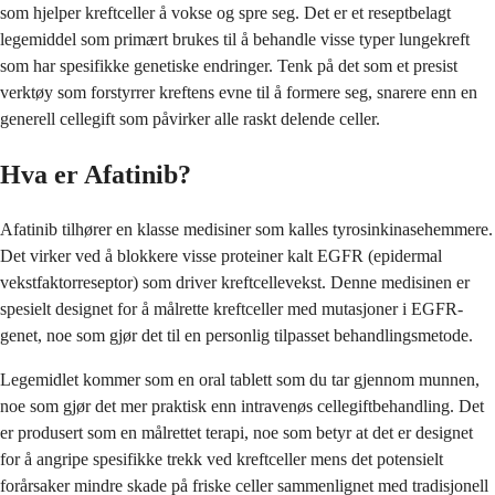
som hjelper kreftceller å vokse og spre seg. Det er et reseptbelagt
legemiddel som primært brukes til å behandle visse typer lungekreft
som har spesifikke genetiske endringer. Tenk på det som et presist
verktøy som forstyrrer kreftens evne til å formere seg, snarere enn en
generell cellegift som påvirker alle raskt delende celler.
Hva er Afatinib?
Afatinib tilhører en klasse medisiner som kalles tyrosinkinasehemmere.
Det virker ved å blokkere visse proteiner kalt EGFR (epidermal
vekstfaktorreseptor) som driver kreftcellevekst. Denne medisinen er
spesielt designet for å målrette kreftceller med mutasjoner i EGFR-
genet, noe som gjør det til en personlig tilpasset behandlingsmetode.
Legemidlet kommer som en oral tablett som du tar gjennom munnen,
noe som gjør det mer praktisk enn intravenøs cellegiftbehandling. Det
er produsert som en målrettet terapi, noe som betyr at det er designet
for å angripe spesifikke trekk ved kreftceller mens det potensielt
forårsaker mindre skade på friske celler sammenlignet med tradisjonell