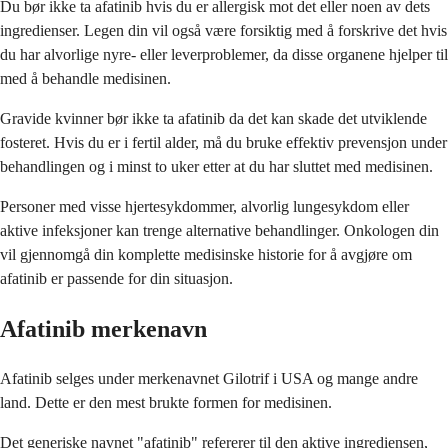
Du bør ikke ta afatinib hvis du er allergisk mot det eller noen av dets
ingredienser. Legen din vil også være forsiktig med å forskrive det hvis
du har alvorlige nyre- eller leverproblemer, da disse organene hjelper til
med å behandle medisinen.
Gravide kvinner bør ikke ta afatinib da det kan skade det utviklende
fosteret. Hvis du er i fertil alder, må du bruke effektiv prevensjon under
behandlingen og i minst to uker etter at du har sluttet med medisinen.
Personer med visse hjertesykdommer, alvorlig lungesykdom eller
aktive infeksjoner kan trenge alternative behandlinger. Onkologen din
vil gjennomgå din komplette medisinske historie for å avgjøre om
afatinib er passende for din situasjon.
Afatinib merkenavn
Afatinib selges under merkenavnet Gilotrif i USA og mange andre
land. Dette er den mest brukte formen for medisinen.
Det generiske navnet "afatinib" refererer til den aktive ingrediensen,