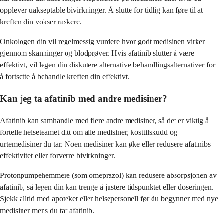
opplever uakseptable bivirkninger. Å slutte for tidlig kan føre til at
kreften din vokser raskere.
Onkologen din vil regelmessig vurdere hvor godt medisinen virker
gjennom skanninger og blodprøver. Hvis afatinib slutter å være
effektivt, vil legen din diskutere alternative behandlingsalternativer for
å fortsette å behandle kreften din effektivt.
Kan jeg ta afatinib med andre medisiner?
Afatinib kan samhandle med flere andre medisiner, så det er viktig å
fortelle helseteamet ditt om alle medisiner, kosttilskudd og
urtemedisiner du tar. Noen medisiner kan øke eller redusere afatinibs
effektivitet eller forverre bivirkninger.
Protonpumpehemmere (som omeprazol) kan redusere absorpsjonen av
afatinib, så legen din kan trenge å justere tidspunktet eller doseringen.
Sjekk alltid med apoteket eller helsepersonell før du begynner med nye
medisiner mens du tar afatinib.