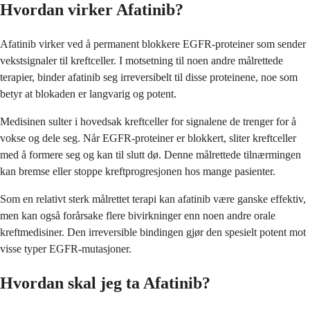
Hvordan virker Afatinib?
Afatinib virker ved å permanent blokkere EGFR-proteiner som sender
vekstsignaler til kreftceller. I motsetning til noen andre målrettede
terapier, binder afatinib seg irreversibelt til disse proteinene, noe som
betyr at blokaden er langvarig og potent.
Medisinen sulter i hovedsak kreftceller for signalene de trenger for å
vokse og dele seg. Når EGFR-proteiner er blokkert, sliter kreftceller
med å formere seg og kan til slutt dø. Denne målrettede tilnærmingen
kan bremse eller stoppe kreftprogresjonen hos mange pasienter.
Som en relativt sterk målrettet terapi kan afatinib være ganske effektiv,
men kan også forårsake flere bivirkninger enn noen andre orale
kreftmedisiner. Den irreversible bindingen gjør den spesielt potent mot
visse typer EGFR-mutasjoner.
Hvordan skal jeg ta Afatinib?