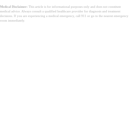
Medical Disclaimer:
This article is for informational purposes only and does not constitute
medical advice. Always consult a qualified healthcare provider for diagnosis and treatment
decisions. If you are experiencing a medical emergency, call 911 or go to the nearest emergency
room immediately.