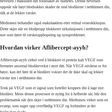
hevelsen i makulaen din forårsaket av diabetes. Denne hevelsen
oppstår når høyt blodsukker skader de små blodårene i netthinnen din,
slik at de lekker væske.
Medisinen behandler også makulaødem etter retinal veneokklusjon.
Dette skjer når en blodpropp blokkerer sirkulasjonen i netthinnen din,
noe som fører til væskeopphopning og synsproblemer.
Hvordan virker Aflibercept-ayyh?
Aflibercept-ayyh virker ved å blokkere et protein kalt VEGF som
fremmer unormal blodårevekst i øyet ditt. Når VEGF-nivåene er for
høye, kan det føre til at blodårer vokser der de ikke skal og lekker
væske inn i netthinnen din.
Tenk på VEGF som et signal som forteller kroppen din å lage nye
blodårer. Mens denne prosessen er nyttig for å helbrede sår, blir den
problematisk når den skjer i netthinnen din. Medisinen virker som en
svamp, som suger opp overflødig VEGF og forhindrer at det
forårsaker skade.