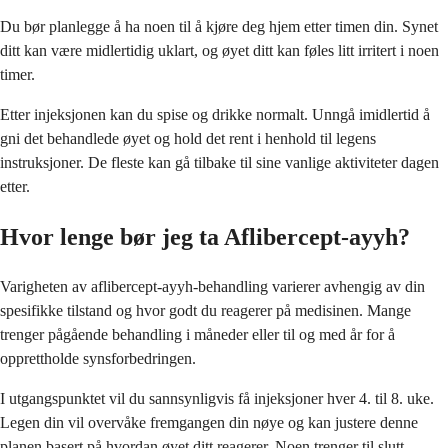
Du bør planlegge å ha noen til å kjøre deg hjem etter timen din. Synet
ditt kan være midlertidig uklart, og øyet ditt kan føles litt irritert i noen
timer.
Etter injeksjonen kan du spise og drikke normalt. Unngå imidlertid å
gni det behandlede øyet og hold det rent i henhold til legens
instruksjoner. De fleste kan gå tilbake til sine vanlige aktiviteter dagen
etter.
Hvor lenge bør jeg ta Aflibercept-ayyh?
Varigheten av aflibercept-ayyh-behandling varierer avhengig av din
spesifikke tilstand og hvor godt du reagerer på medisinen. Mange
trenger pågående behandling i måneder eller til og med år for å
opprettholde synsforbedringen.
I utgangspunktet vil du sannsynligvis få injeksjoner hver 4. til 8. uke.
Legen din vil overvåke fremgangen din nøye og kan justere denne
planen basert på hvordan øyet ditt reagerer. Noen trenger til slutt