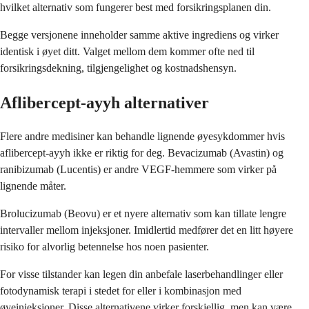
hvilket alternativ som fungerer best med forsikringsplanen din.
Begge versjonene inneholder samme aktive ingrediens og virker
identisk i øyet ditt. Valget mellom dem kommer ofte ned til
forsikringsdekning, tilgjengelighet og kostnadshensyn.
Aflibercept-ayyh alternativer
Flere andre medisiner kan behandle lignende øyesykdommer hvis
aflibercept-ayyh ikke er riktig for deg. Bevacizumab (Avastin) og
ranibizumab (Lucentis) er andre VEGF-hemmere som virker på
lignende måter.
Brolucizumab (Beovu) er et nyere alternativ som kan tillate lengre
intervaller mellom injeksjoner. Imidlertid medfører det en litt høyere
risiko for alvorlig betennelse hos noen pasienter.
For visse tilstander kan legen din anbefale laserbehandlinger eller
fotodynamisk terapi i stedet for eller i kombinasjon med
øyeinjeksjoner. Disse alternativene virker forskjellig, men kan være