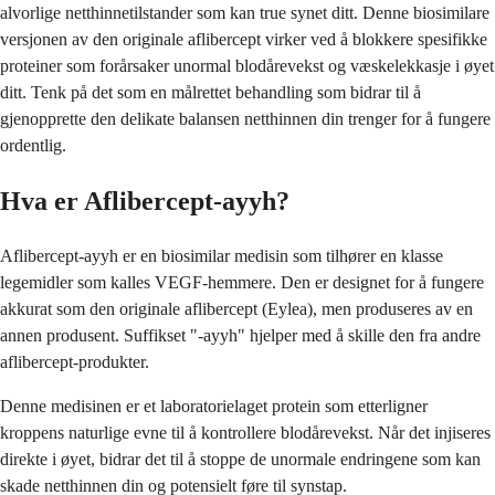
alvorlige netthinnetilstander som kan true synet ditt. Denne biosimilare
versjonen av den originale aflibercept virker ved å blokkere spesifikke
proteiner som forårsaker unormal blodårevekst og væskelekkasje i øyet
ditt. Tenk på det som en målrettet behandling som bidrar til å
gjenopprette den delikate balansen netthinnen din trenger for å fungere
ordentlig.
Hva er Aflibercept-ayyh?
Aflibercept-ayyh er en biosimilar medisin som tilhører en klasse
legemidler som kalles VEGF-hemmere. Den er designet for å fungere
akkurat som den originale aflibercept (Eylea), men produseres av en
annen produsent. Suffikset "-ayyh" hjelper med å skille den fra andre
aflibercept-produkter.
Denne medisinen er et laboratorielaget protein som etterligner
kroppens naturlige evne til å kontrollere blodårevekst. Når det injiseres
direkte i øyet, bidrar det til å stoppe de unormale endringene som kan
skade netthinnen din og potensielt føre til synstap.