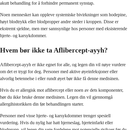
akutt behandling for å forhindre permanent synstap.
Noen mennesker kan oppleve systemiske bivirkninger som hodepine,
høyt blodtrykk eller blodpropper andre steder i kroppen. Disse er
ekstremt sjeldne, men mer sannsynlige hos personer med eksisterende
hjerte- og karsykdommer.
Hvem bør ikke ta Aflibercept-ayyh?
Aflibercept-ayyh er ikke egnet for alle, og legen din vil nøye vurdere
om det er trygt for deg. Personer med aktive øyeinfeksjoner eller
alvorlig betennelse i eller rundt øyet bør ikke få denne medisinen.
Hvis du er allergisk mot aflibercept eller noen av dets komponenter,
bør du ikke bruke denne medisinen. Legen din vil gjennomgå
allergihistorikken din før behandlingen starter.
Personer med visse hjerte- og karsykdommer trenger spesiell
vurdering. Hvis du nylig har hatt hjerneslag, hjerteinfarkt eller
blodpropp, vil legen din veie fordelene mot potensielle risikoer før du