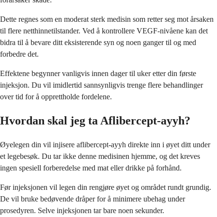
Dette regnes som en moderat sterk medisin som retter seg mot årsaken
til flere netthinnetilstander. Ved å kontrollere VEGF-nivåene kan det
bidra til å bevare ditt eksisterende syn og noen ganger til og med
forbedre det.
Effektene begynner vanligvis innen dager til uker etter din første
injeksjon. Du vil imidlertid sannsynligvis trenge flere behandlinger
over tid for å opprettholde fordelene.
Hvordan skal jeg ta Aflibercept-ayyh?
Øyelegen din vil injisere aflibercept-ayyh direkte inn i øyet ditt under
et legebesøk. Du tar ikke denne medisinen hjemme, og det kreves
ingen spesiell forberedelse med mat eller drikke på forhånd.
Før injeksjonen vil legen din rengjøre øyet og området rundt grundig.
De vil bruke bedøvende dråper for å minimere ubehag under
prosedyren. Selve injeksjonen tar bare noen sekunder.