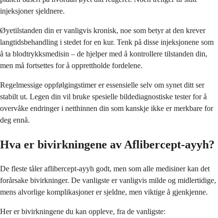
injeksjoner sjeldnere.
Øyetilstanden din er vanligvis kronisk, noe som betyr at den krever
langtidsbehandling i stedet for en kur. Tenk på disse injeksjonene som
å ta blodtrykksmedisin – de hjelper med å kontrollere tilstanden din,
men må fortsettes for å opprettholde fordelene.
Regelmessige oppfølgingstimer er essensielle selv om synet ditt ser
stabilt ut. Legen din vil bruke spesielle bildediagnostiske tester for å
overvåke endringer i netthinnen din som kanskje ikke er merkbare for
deg ennå.
Hva er bivirkningene av Aflibercept-ayyh?
De fleste tåler aflibercept-ayyh godt, men som alle medisiner kan det
forårsake bivirkninger. De vanligste er vanligvis milde og midlertidige,
mens alvorlige komplikasjoner er sjeldne, men viktige å gjenkjenne.
Her er bivirkningene du kan oppleve, fra de vanligste: