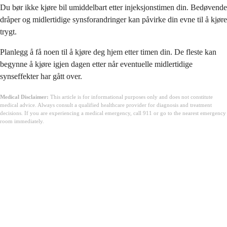
Du bør ikke kjøre bil umiddelbart etter injeksjonstimen din. Bedøvende
dråper og midlertidige synsforandringer kan påvirke din evne til å kjøre
trygt.
Planlegg å få noen til å kjøre deg hjem etter timen din. De fleste kan
begynne å kjøre igjen dagen etter når eventuelle midlertidige
synseffekter har gått over.
Medical Disclaimer:
This article is for informational purposes only and does not constitute
medical advice. Always consult a qualified healthcare provider for diagnosis and treatment
decisions. If you are experiencing a medical emergency, call 911 or go to the nearest emergency
room immediately.