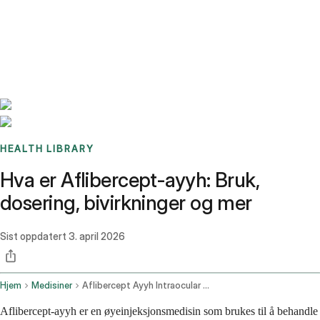
Benchmarks
Stories
FAQ
Sign up / Log in
HEALTH LIBRARY
Hva er Aflibercept-ayyh: Bruk,
dosering, bivirkninger og mer
Sist oppdatert
3. april 2026
Hjem
Medisiner
Aflibercept Ayyh Intraocular Route
Aflibercept-ayyh er en øyeinjeksjonsmedisin som brukes til å behandle