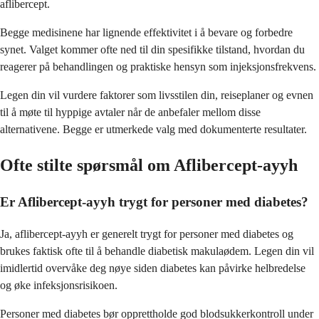
aflibercept.
Begge medisinene har lignende effektivitet i å bevare og forbedre
synet. Valget kommer ofte ned til din spesifikke tilstand, hvordan du
reagerer på behandlingen og praktiske hensyn som injeksjonsfrekvens.
Legen din vil vurdere faktorer som livsstilen din, reiseplaner og evnen
til å møte til hyppige avtaler når de anbefaler mellom disse
alternativene. Begge er utmerkede valg med dokumenterte resultater.
Ofte stilte spørsmål om Aflibercept-ayyh
Er Aflibercept-ayyh trygt for personer med diabetes?
Ja, aflibercept-ayyh er generelt trygt for personer med diabetes og
brukes faktisk ofte til å behandle diabetisk makulaødem. Legen din vil
imidlertid overvåke deg nøye siden diabetes kan påvirke helbredelse
og øke infeksjonsrisikoen.
Personer med diabetes bør opprettholde god blodsukkerkontroll under