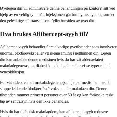
Øyelegen din vil administrere denne behandlingen på kontoret sitt ved
hjelp av en veldig tynn nål. Injeksjonen går inn i glasslegemet, som er
den geléaktige substansen som fyller innsiden av øyet ditt.
Hva brukes Aflibercept-ayyh til?
Aflibercept-ayyh behandler flere alvorlige øyetilstander som involverer
unormal blodårevekst eller væskeansamling i netthinnen din. Legen
din kan anbefale denne medisinen hvis du har våt aldersrelatert
makuladegenerasjon, diabetisk makulaødem eller visse typer retinal
veneokklusjon.
For våt aldersrelatert makuladegenerasjon hjelper medisinen med å
stoppe lekkende blodårer fra å vokse under makulaen din. Denne
tilstanden rammer primært personer over 50 år og kan forårsake raskt
tap av sentralsyn hvis den ikke behandles.
Hvis du har diabetisk makulaødem, kan aflibercept-ayyh redusere