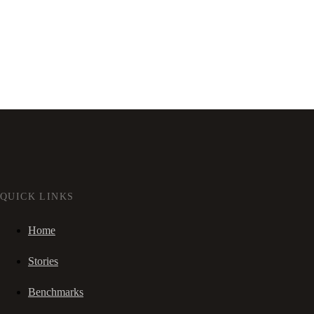
QUICK LINKS
Home
Stories
Benchmarks