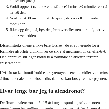
kaffe eller juice)
Forbli oppreist (sittende eller stående) i minst 30 minutter etter å
ha tatt den
Vent minst 30 minutter før du spiser, drikker eller tar andre
medisiner
Ikke legg deg ned, bøy deg fremover eller tren hardt i løpet av
denne ventetiden
Disse instruksjonene er ikke bare forslag - de er avgjørende for å
forhindre alvorlige bivirkninger og sikre at medisinen virker effektivt.
Den oppreiste stillingen bidrar til å forhindre at tabletten irriterer
spiserøret ditt.
Hvis du tar kalsiumtilskudd eller syrenøytraliserende midler, vent minst
2 timer etter alendronatdosen din, da disse kan forstyrre absorpsjonen.
Hvor lenge bør jeg ta alendronat?
De fleste tar alendronat i 3 til 5 år i utgangspunktet, selv om noen kan
trenge lengre behandling avhengig av deres bruddrisiko. Legen din vil