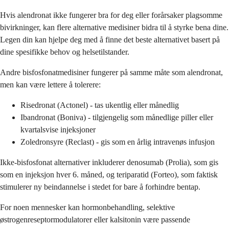
Hvis alendronat ikke fungerer bra for deg eller forårsaker plagsomme
bivirkninger, kan flere alternative medisiner bidra til å styrke bena dine.
Legen din kan hjelpe deg med å finne det beste alternativet basert på
dine spesifikke behov og helsetilstander.
Andre bisfosfonatmedisiner fungerer på samme måte som alendronat,
men kan være lettere å tolerere:
Risedronat (Actonel) - tas ukentlig eller månedlig
Ibandronat (Boniva) - tilgjengelig som månedlige piller eller
kvartalsvise injeksjoner
Zoledronsyre (Reclast) - gis som en årlig intravenøs infusjon
Ikke-bisfosfonat alternativer inkluderer denosumab (Prolia), som gis
som en injeksjon hver 6. måned, og teriparatid (Forteo), som faktisk
stimulerer ny beindannelse i stedet for bare å forhindre bentap.
For noen mennesker kan hormonbehandling, selektive
østrogenreseptormodulatorer eller kalsitonin være passende