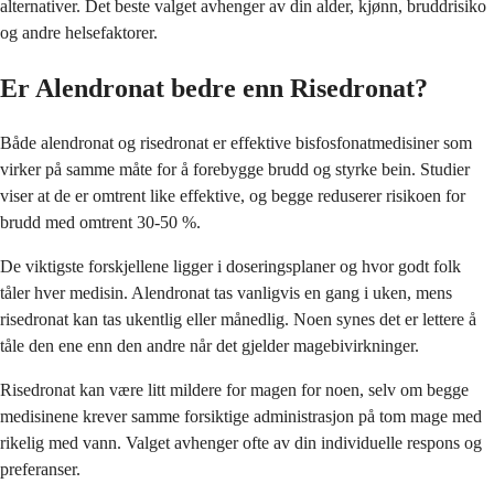
alternativer. Det beste valget avhenger av din alder, kjønn, bruddrisiko
og andre helsefaktorer.
Er Alendronat bedre enn Risedronat?
Både alendronat og risedronat er effektive bisfosfonatmedisiner som
virker på samme måte for å forebygge brudd og styrke bein. Studier
viser at de er omtrent like effektive, og begge reduserer risikoen for
brudd med omtrent 30-50 %.
De viktigste forskjellene ligger i doseringsplaner og hvor godt folk
tåler hver medisin. Alendronat tas vanligvis en gang i uken, mens
risedronat kan tas ukentlig eller månedlig. Noen synes det er lettere å
tåle den ene enn den andre når det gjelder magebivirkninger.
Risedronat kan være litt mildere for magen for noen, selv om begge
medisinene krever samme forsiktige administrasjon på tom mage med
rikelig med vann. Valget avhenger ofte av din individuelle respons og
preferanser.