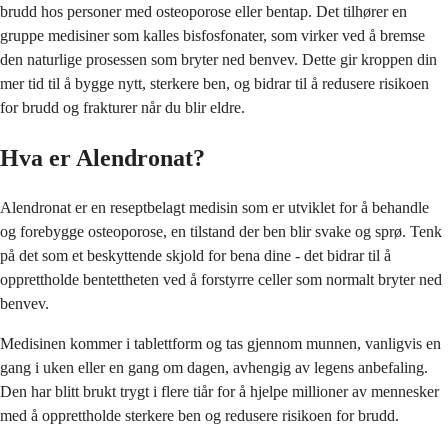
brudd hos personer med osteoporose eller bentap. Det tilhører en
gruppe medisiner som kalles bisfosfonater, som virker ved å bremse
den naturlige prosessen som bryter ned benvev. Dette gir kroppen din
mer tid til å bygge nytt, sterkere ben, og bidrar til å redusere risikoen
for brudd og frakturer når du blir eldre.
Hva er Alendronat?
Alendronat er en reseptbelagt medisin som er utviklet for å behandle
og forebygge osteoporose, en tilstand der ben blir svake og sprø. Tenk
på det som et beskyttende skjold for bena dine - det bidrar til å
opprettholde bentettheten ved å forstyrre celler som normalt bryter ned
benvev.
Medisinen kommer i tablettform og tas gjennom munnen, vanligvis en
gang i uken eller en gang om dagen, avhengig av legens anbefaling.
Den har blitt brukt trygt i flere tiår for å hjelpe millioner av mennesker
med å opprettholde sterkere ben og redusere risikoen for brudd.