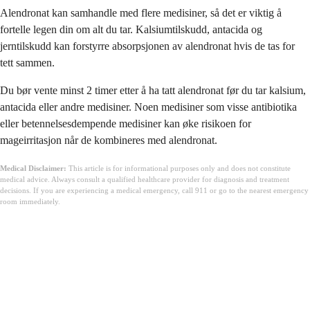
Alendronat kan samhandle med flere medisiner, så det er viktig å
fortelle legen din om alt du tar. Kalsiumtilskudd, antacida og
jerntilskudd kan forstyrre absorpsjonen av alendronat hvis de tas for
tett sammen.
Du bør vente minst 2 timer etter å ha tatt alendronat før du tar kalsium,
antacida eller andre medisiner. Noen medisiner som visse antibiotika
eller betennelsesdempende medisiner kan øke risikoen for
mageirritasjon når de kombineres med alendronat.
Medical Disclaimer:
This article is for informational purposes only and does not constitute
medical advice. Always consult a qualified healthcare provider for diagnosis and treatment
decisions. If you are experiencing a medical emergency, call 911 or go to the nearest emergency
room immediately.