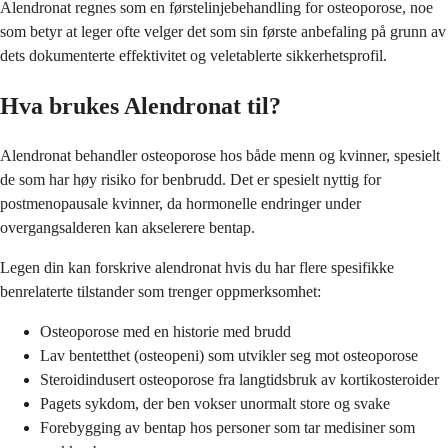
Alendronat regnes som en førstelinjebehandling for osteoporose, noe
som betyr at leger ofte velger det som sin første anbefaling på grunn av
dets dokumenterte effektivitet og veletablerte sikkerhetsprofil.
Hva brukes Alendronat til?
Alendronat behandler osteoporose hos både menn og kvinner, spesielt
de som har høy risiko for benbrudd. Det er spesielt nyttig for
postmenopausale kvinner, da hormonelle endringer under
overgangsalderen kan akselerere bentap.
Legen din kan forskrive alendronat hvis du har flere spesifikke
benrelaterte tilstander som trenger oppmerksomhet:
Osteoporose med en historie med brudd
Lav bentetthet (osteopeni) som utvikler seg mot osteoporose
Steroidindusert osteoporose fra langtidsbruk av kortikosteroider
Pagets sykdom, der ben vokser unormalt store og svake
Forebygging av bentap hos personer som tar medisiner som