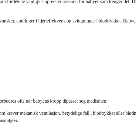
lv om fordelene vanligvis oppveier risikoen for babyer som trenger det.
vansker, endringer i hjertefrekvens og svingninger i blodtrykket. Babye
forbedres ofte når babyens kropp tilpasser seg medisinen.
om krever mekanisk ventilasjon, betydelige fall i blodtrykket eller blød
usmiljøer.