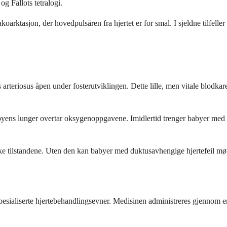
og Fallots tetralogi.
arktasjon, der hovedpulsåren fra hjertet er for smal. I sjeldne tilfeller 
 arteriosus åpen under fosterutviklingen. Dette lille, men vitale blodka
byens lunger overtar oksygenoppgavene. Imidlertid trenger babyer med viss
ke tilstandene. Uten den kan babyer med duktusavhengige hjertefeil møte
pesialiserte hjertebehandlingsevner. Medisinen administreres gjennom en