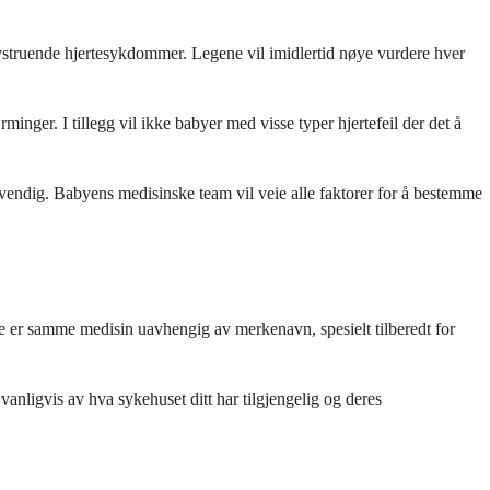
livstruende hjertesykdommer. Legene vil imidlertid nøye vurdere hver
minger. I tillegg vil ikke babyer med visse typer hjertefeil der det å
dvendig. Babyens medisinske team vil veie alle faktorer for å bestemme
e er samme medisin uavhengig av merkenavn, spesielt tilberedt for
nligvis av hva sykehuset ditt har tilgjengelig og deres