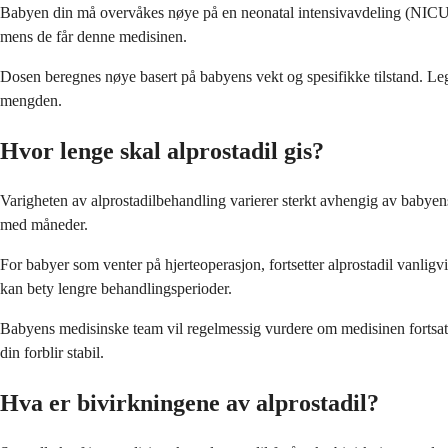
Babyen din må overvåkes nøye på en neonatal intensivavdeling (NICU) e
mens de får denne medisinen.
Dosen beregnes nøye basert på babyens vekt og spesifikke tilstand. Lege
mengden.
Hvor lenge skal alprostadil gis?
Varigheten av alprostadilbehandling varierer sterkt avhengig av babyens
med måneder.
For babyer som venter på hjerteoperasjon, fortsetter alprostadil vanligvi
kan bety lengre behandlingsperioder.
Babyens medisinske team vil regelmessig vurdere om medisinen fortsatt er
din forblir stabil.
Hva er bivirkningene av alprostadil?