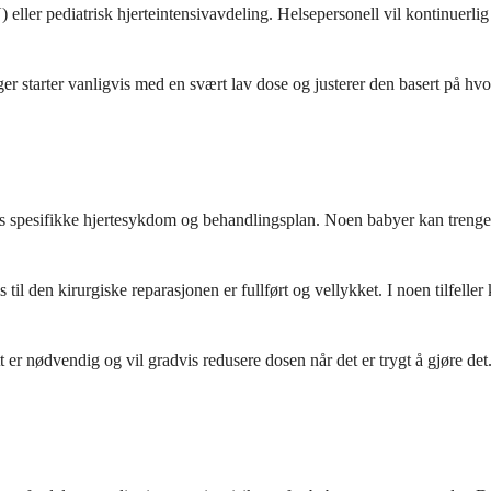
ller pediatrisk hjerteintensivavdeling. Helsepersonell vil kontinuerli
r starter vanligvis med en svært lav dose og justerer den basert på hvo
 spesifikke hjertesykdom og behandlingsplan. Noen babyer kan trenge det
s til den kirurgiske reparasjonen er fullført og vellykket. I noen tilfel
 nødvendig og vil gradvis redusere dosen når det er trygt å gjøre det. M