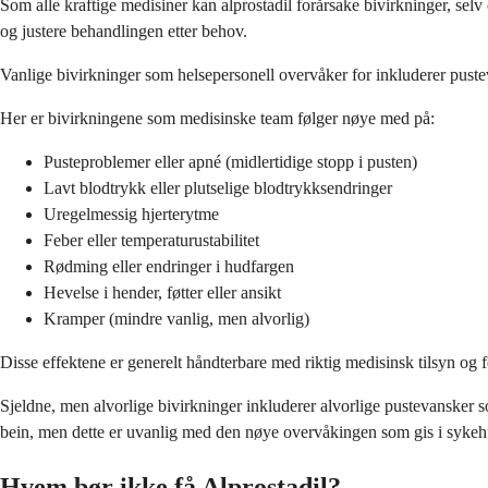
Som alle kraftige medisiner kan alprostadil forårsake bivirkninger, se
og justere behandlingen etter behov.
Vanlige bivirkninger som helsepersonell overvåker for inkluderer puste
Her er bivirkningene som medisinske team følger nøye med på:
Pusteproblemer eller apné (midlertidige stopp i pusten)
Lavt blodtrykk eller plutselige blodtrykksendringer
Uregelmessig hjerterytme
Feber eller temperaturustabilitet
Rødming eller endringer i hudfargen
Hevelse i hender, føtter eller ansikt
Kramper (mindre vanlig, men alvorlig)
Disse effektene er generelt håndterbare med riktig medisinsk tilsyn og 
Sjeldne, men alvorlige bivirkninger inkluderer alvorlige pustevansker s
bein, men dette er uvanlig med den nøye overvåkingen som gis i sykeh
Hvem bør ikke få Alprostadil?