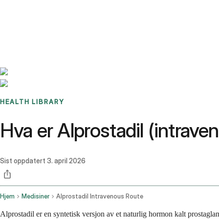
Benchmarks
Stories
FAQ
Sign up / Log in
HEALTH LIBRARY
Hva er Alprostadil (intrave
Sist oppdatert
3. april 2026
Hjem
Medisiner
Alprostadil Intravenous Route
Alprostadil er en syntetisk versjon av et naturlig hormon kalt prostagl