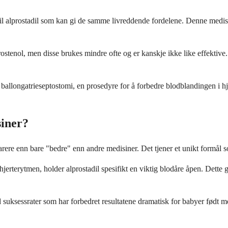
r til alprostadil som kan gi de samme livreddende fordelene. Denne med
ostenol, men disse brukes mindre ofte og er kanskje ikke like effektive
ballongatrieseptostomi, en prosedyre for å forbedre blodblandingen i hj
siner?
narere enn bare "bedre" enn andre medisiner. Det tjener et unikt formål 
 hjerterytmen, holder alprostadil spesifikt en viktig blodåre åpen. Dette
ed suksessrater som har forbedret resultatene dramatisk for babyer født 