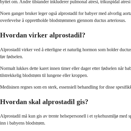
byttet om. Andre tilstander inkluderer pulmonal atresi, trikuspidal atresi 
Noen ganger bruker leger også alprostadil for babyer med alvorlig aortako
overlevelse å opprettholde blodstrømmen gjennom ductus arteriosus.
Hvordan virker alprostadil?
Alprostadil virker ved å etterligne et naturlig hormon som holder ductus
før fødselen.
Normalt lukkes dette karet innen timer eller dager etter fødselen når ba
tilstrekkelig blodstrøm til lungene eller kroppen.
Medisinen regnes som en sterk, essensiell behandling for disse spesifik
Hvordan skal alprostadil gis?
Alprostadil må kun gis av trente helsepersonell i et sykehusmiljø med s
inn i babyens blodstrøm.