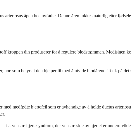
tus arteriosus åpen hos nyfødte. Denne åren lukkes naturlig etter fødse
.
stoff kroppen din produserer for å regulere blodstrømmen. Medisinen kom
r, noe som betyr at den hjelper til med å utvide blodårene. Tenk på det 
yer med medfødte hjertefeil som er avhengige av å holde ductus arteriosu
er.
isk venstre hjertesyndrom, der venstre side av hjertet er underutviklet,