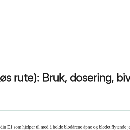
nøs rute): Bruk, dosering, b
andin E1 som hjelper til med å holde blodårene åpne og blodet flytende j