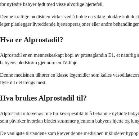
for nyfødte babyer født med visse alvorlige hjertefeil.
Denne kraftige medisinen virker ved å holde en viktig blodåre kalt duc
leger planlegger livreddende hjerteoperasjoner eller andre behandlinger
Hva er Alprostadil?
Alprostadil er en menneskeskapt kopi av prostaglandin E1, et naturlig 
babyens blodstrøm gjennom en IV-linje.
Denne medisinen tilhører en klasse legemidler som kalles vasodilatatore
flyte dit det trengs mest.
Hva brukes Alprostadil til?
Alprostadil intravenøs rute brukes spesifikt til å behandle nyfødte bab
som påvirker hvordan blodet strømmer gjennom babyens hjerte og lung
De vanligste tilstandene som krever denne medisinen inkluderer hypoplast