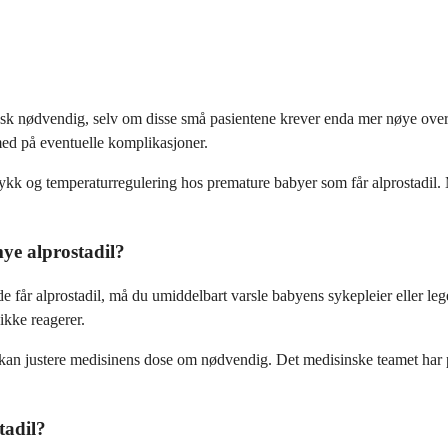
isinsk nødvendig, selv om disse små pasientene krever enda mer nøye o
med på eventuelle komplikasjoner.
kk og temperaturregulering hos premature babyer som får alprostadil. M
mye alprostadil?
får alprostadil, må du umiddelbart varsle babyens sykepleier eller le
ikke reagerer.
 kan justere medisinens dose om nødvendig. Det medisinske teamet har p
tadil?