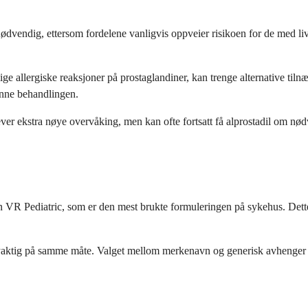
sk nødvendig, ettersom fordelene vanligvis oppveier risikoen for de med 
ge allergiske reaksjoner på prostaglandiner, kan trenge alternative tilnær
enne behandlingen.
ever ekstra nøye overvåking, men kan ofte fortsatt få alprostadil om nø
in VR Pediatric, som er den mest brukte formuleringen på sykehus. Dett
øyaktig på samme måte. Valget mellom merkenavn og generisk avhenger va