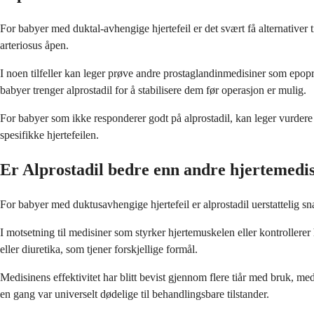
For babyer med duktal-avhengige hjertefeil er det svært få alternative
arteriosus åpen.
I noen tilfeller kan leger prøve andre prostaglandinmedisiner som epopr
babyer trenger alprostadil for å stabilisere dem før operasjon er mulig.
For babyer som ikke responderer godt på alprostadil, kan leger vurdere 
spesifikke hjertefeilen.
Er Alprostadil bedre enn andre hjertemedi
For babyer med duktusavhengige hjertefeil er alprostadil uerstattelig s
I motsetning til medisiner som styrker hjertemuskelen eller kontrollerer
eller diuretika, som tjener forskjellige formål.
Medisinens effektivitet har blitt bevist gjennom flere tiår med bruk, m
en gang var universelt dødelige til behandlingsbare tilstander.