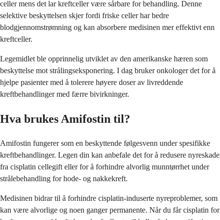
celler mens det lar kreftceller være sårbare for behandling. Denne
selektive beskyttelsen skjer fordi friske celler har bedre
blodgjennomstrømning og kan absorbere medisinen mer effektivt enn
kreftceller.
Legemidlet ble opprinnelig utviklet av den amerikanske hæren som
beskyttelse mot strålingseksponering. I dag bruker onkologer det for å
hjelpe pasienter med å tolerere høyere doser av livreddende
kreftbehandlinger med færre bivirkninger.
Hva brukes Amifostin til?
Amifostin fungerer som en beskyttende følgesvenn under spesifikke
kreftbehandlinger. Legen din kan anbefale det for å redusere nyreskade
fra cisplatin cellegift eller for å forhindre alvorlig munntørrhet under
strålebehandling for hode- og nakkekreft.
Medisinen bidrar til å forhindre cisplatin-induserte nyreproblemer, som
kan være alvorlige og noen ganger permanente. Når du får cisplatin for