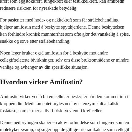
kreft som eggstokkreft, lungekreft eller testikkelkreft, kan amifostin
redusere risikoen for nyreskade betydelig.
For pasienter med hode- og nakkekreft som får strålebehandling,
hjelper amifostin med å beskytte spyttkjertlene. Denne beskyttelsen
kan forhindre kronisk munntørrhet som ofte gjør det vanskelig å spise,
snakke og sove etter strålebehandling.
Noen leger bruker også amifostin for å beskytte mot andre
cellegiftrelaterte bivirkninger, selv om disse bruksområdene er mindre
vanlige og avhenger av din spesifikke situasjon.
Hvordan virker Amifostin?
Amifostin virker ved å bli en cellulær beskytter når den kommer inn i
kroppen din. Medikamentet brytes ned av et enzym kalt alkalisk
fosfatase, som er mer aktivt i friskt vev enn i kreftceller.
Denne nedbrytingen skaper en aktiv forbindelse som fungerer som en
molekylær svamp, og suger opp de giftige frie radikalene som cellegift