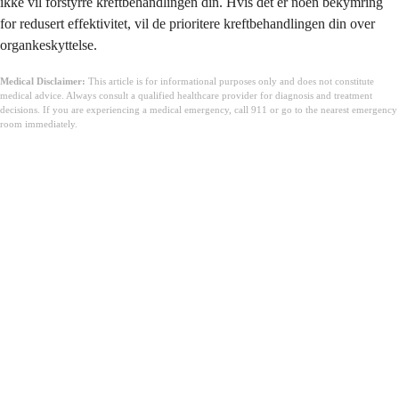
ikke vil forstyrre kreftbehandlingen din. Hvis det er noen bekymring
for redusert effektivitet, vil de prioritere kreftbehandlingen din over
organkeskyttelse.
Medical Disclaimer:
This article is for informational purposes only and does not constitute
medical advice. Always consult a qualified healthcare provider for diagnosis and treatment
decisions. If you are experiencing a medical emergency, call 911 or go to the nearest emergency
room immediately.