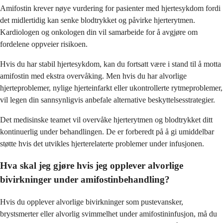
Amifostin krever nøye vurdering for pasienter med hjertesykdom fordi
det midlertidig kan senke blodtrykket og påvirke hjerterytmen.
Kardiologen og onkologen din vil samarbeide for å avgjøre om
fordelene oppveier risikoen.
Hvis du har stabil hjertesykdom, kan du fortsatt være i stand til å motta
amifostin med ekstra overvåking. Men hvis du har alvorlige
hjerteproblemer, nylige hjerteinfarkt eller ukontrollerte rytmeproblemer,
vil legen din sannsynligvis anbefale alternative beskyttelsesstrategier.
Det medisinske teamet vil overvåke hjerterytmen og blodtrykket ditt
kontinuerlig under behandlingen. De er forberedt på å gi umiddelbar
støtte hvis det utvikles hjerterelaterte problemer under infusjonen.
Hva skal jeg gjøre hvis jeg opplever alvorlige
bivirkninger under amifostinbehandling?
Hvis du opplever alvorlige bivirkninger som pustevansker,
brystsmerter eller alvorlig svimmelhet under amifostininfusjon, må du