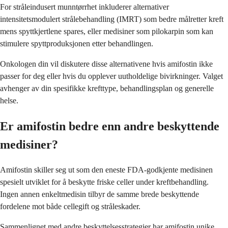
For stråleindusert munntørrhet inkluderer alternativer
intensitetsmodulert strålebehandling (IMRT) som bedre målretter kreft
mens spyttkjertlene spares, eller medisiner som pilokarpin som kan
stimulere spyttproduksjonen etter behandlingen.
Onkologen din vil diskutere disse alternativene hvis amifostin ikke
passer for deg eller hvis du opplever uutholdelige bivirkninger. Valget
avhenger av din spesifikke krefttype, behandlingsplan og generelle
helse.
Er amifostin bedre enn andre beskyttende
medisiner?
Amifostin skiller seg ut som den eneste FDA-godkjente medisinen
spesielt utviklet for å beskytte friske celler under kreftbehandling.
Ingen annen enkeltmedisin tilbyr de samme brede beskyttende
fordelene mot både cellegift og stråleskader.
Sammenlignet med andre beskyttelsesstrategier har amifostin unike