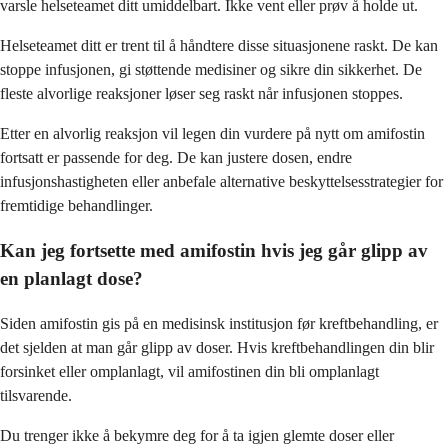
varsle helseteamet ditt umiddelbart. Ikke vent eller prøv å holde ut.
Helseteamet ditt er trent til å håndtere disse situasjonene raskt. De kan
stoppe infusjonen, gi støttende medisiner og sikre din sikkerhet. De
fleste alvorlige reaksjoner løser seg raskt når infusjonen stoppes.
Etter en alvorlig reaksjon vil legen din vurdere på nytt om amifostin
fortsatt er passende for deg. De kan justere dosen, endre
infusjonshastigheten eller anbefale alternative beskyttelsesstrategier for
fremtidige behandlinger.
Kan jeg fortsette med amifostin hvis jeg går glipp av
en planlagt dose?
Siden amifostin gis på en medisinsk institusjon før kreftbehandling, er
det sjelden at man går glipp av doser. Hvis kreftbehandlingen din blir
forsinket eller omplanlagt, vil amifostinen din bli omplanlagt
tilsvarende.
Du trenger ikke å bekymre deg for å ta igjen glemte doser eller