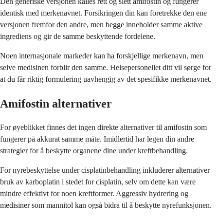
Den generiske versjonen kalles rett og slett amifostin og fungerer
identisk med merkenavnet. Forsikringen din kan foretrekke den ene
versjonen fremfor den andre, men begge inneholder samme aktive
ingrediens og gir de samme beskyttende fordelene.
Noen internasjonale markeder kan ha forskjellige merkenavn, men
selve medisinen forblir den samme. Helsepersonellet ditt vil sørge for
at du får riktig formulering uavhengig av det spesifikke merkenavnet.
Amifostin alternativer
For øyeblikket finnes det ingen direkte alternativer til amifostin som
fungerer på akkurat samme måte. Imidlertid har legen din andre
strategier for å beskytte organene dine under kreftbehandling.
For nyrebeskyttelse under cisplatinbehandling inkluderer alternativer
bruk av karboplatin i stedet for cisplatin, selv om dette kan være
mindre effektivt for noen kreftformer. Aggressiv hydrering og
medisiner som mannitol kan også bidra til å beskytte nyrefunksjonen.