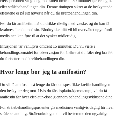
Helsepersonell vil gi deg medisinen omtrent 30 minutter før cellegift-
eller strålebehandlingen din. Denne timingen sikrer at de beskyttende
effektene er på sitt høyeste når du får kreftbehandlingen din.
Før du får amifostin, må du drikke rikelig med væske, og du kan få
kvalmestillende medisin. Blodtrykket ditt vil bli overvåket nøye fordi
medisinen kan føre til at det synker midlertidig.
Infusjonen tar vanligvis omtrent 15 minutter. Du vil være i
behandlingsområdet for observasjon for å sikre at du føler deg bra før
du fortsetter med kreftbehandlingen din.
Hvor lenge bør jeg ta amifostin?
Du vil få amifostin så lenge du får den spesifikke kreftbehandlingen
den beskytter deg mot. Hvis du får cisplatin-kjemoterapi, vil du få
amifostin før hver cisplatin-dose gjennom behandlingssyklusene dine.
For strålebehandlingspasienter gis medisinen vanligvis daglig før hver
strålebehandling. Stråleonkologen din vil bestemme den nøyaktige