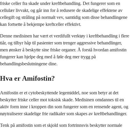
friske celler fra skade under kreftbehandling. Det fungerer som en
cellulær livvakt, og går inn for å redusere de skadelige effektene av
cellegift og stråling på normalt vev, samtidig som disse behandlingene
kan fortsette å bekjempe kreftceller effektivt.
Denne medisinen har vært et verdifullt verktøy i kreftbehandling i flere
tiår, og tilbyr håp til pasienter som trenger aggressive behandlinger,
men ønsker å beskytte sine friske organer. Å forstå hvordan amifostin
fungerer kan hjelpe deg med å føle deg mer trygg på
behandlingsbeslutningene dine.
Hva er Amifostin?
Amifostin er et cytobeskyttende legemiddel, noe som betyr at det
beskytter friske celler mot toksisk skade. Medisinen omdannes til en
aktiv form inne i kroppen din som fungerer som en rensende agent, og
nøytraliserer skadelige frie radikaler som skapes av kreftbehandlinger.
Tenk på amifostin som et skjold som fortrinnsvis beskytter normale