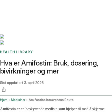
Benchmarks
Stories
FAQ
Sign up / Log in
HEALTH LIBRARY
Hva er Amifostin: Bruk, dosering,
bivirkninger og mer
Sist oppdatert
3. april 2026
Hjem
Medisiner
Amifostine Intravenous Route
Amifostin er en beskyttende medisin som hjelper til med å skjerme