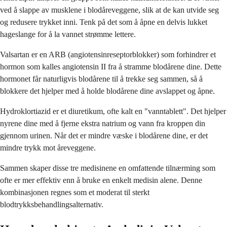
ved å slappe av musklene i blodåreveggene, slik at de kan utvide seg
og redusere trykket inni. Tenk på det som å åpne en delvis lukket
hageslange for å la vannet strømme lettere.
Valsartan er en ARB (angiotensinreseptorblokker) som forhindrer et
hormon som kalles angiotensin II fra å stramme blodårene dine. Dette
hormonet får naturligvis blodårene til å trekke seg sammen, så å
blokkere det hjelper med å holde blodårene dine avslappet og åpne.
Hydroklortiazid er et diuretikum, ofte kalt en "vanntablett". Det hjelper
nyrene dine med å fjerne ekstra natrium og vann fra kroppen din
gjennom urinen. Når det er mindre væske i blodårene dine, er det
mindre trykk mot åreveggene.
Sammen skaper disse tre medisinene en omfattende tilnærming som
ofte er mer effektiv enn å bruke en enkelt medisin alene. Denne
kombinasjonen regnes som et moderat til sterkt
blodtrykksbehandlingsalternativ.