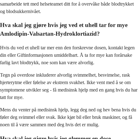
samarbeide tett med helseteamet ditt for å overvåke både blodtrykket
og blodsukkernivået.
Hva skal jeg gjøre hvis jeg ved et uhell tar for mye
Amlodipin-Valsartan-Hydroklortiazid?
Hvis du ved et uhell tar mer enn den forskrevne dosen, kontakt legen
din eller Giftinformasjonen umiddelbart. Å ta for mye kan forårsake
farlig lavt blodtrykk, noe som kan være alvorlig.
Tegn på overdose inkluderer alvorlig svimmelhet, besvimelse, rask
hjerterytme eller følelse av ekstrem svakhet. Ikke vent med å se om
symptomene utvikler seg - få medisinsk hjelp med en gang hvis du har
tatt for mye.
Mens du venter på medisinsk hjelp, legg deg ned og hev bena hvis du
føler deg svimmel eller svak. Ikke kjør bil eller bruk maskiner, og få
noen til å være sammen med deg hvis det er mulig.
Hva skal jeg gjøre hvis jeg glemmer en dose