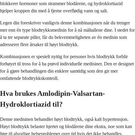
blokkerer hormoner som strammer blodårene, og hydroklortiazid
hjelper kroppen din med å fjerne overflødig vann og salt.
Legen din foreskriver vanligvis denne kombinasjonen når du trenger
mer enn én type blodtrykksmedisin for å nå måltallene dine. I stedet for
å ta tre separate piller, får du bekvemmeligheten av én medisin som
adresserer flere årsaker til høyt blodtrykk.
Kombinasjonen er spesielt nyttig for personer hvis blodtrykk forblir
forhøyet til tross for å ha prøvd individuelle medisiner. Den er designet
for å gjøre behandlingen din enklere samtidig som den gir mer
omfattende blodtrykkskontroll.
Hva brukes Amlodipin-Valsartan-
Hydroklortiazid til?
Denne medisinen behandler høyt blodtrykk, også kalt hypertensjon.
Høyt blodtrykk belaster hjertet og blodårene dine ekstra, noe som kan
føre til alvorlige helseproblemer over tid hvis det ikke behandles.