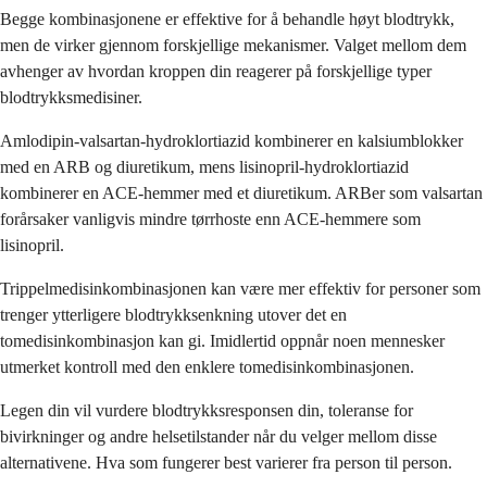
Begge kombinasjonene er effektive for å behandle høyt blodtrykk,
men de virker gjennom forskjellige mekanismer. Valget mellom dem
avhenger av hvordan kroppen din reagerer på forskjellige typer
blodtrykksmedisiner.
Amlodipin-valsartan-hydroklortiazid kombinerer en kalsiumblokker
med en ARB og diuretikum, mens lisinopril-hydroklortiazid
kombinerer en ACE-hemmer med et diuretikum. ARBer som valsartan
forårsaker vanligvis mindre tørrhoste enn ACE-hemmere som
lisinopril.
Trippelmedisinkombinasjonen kan være mer effektiv for personer som
trenger ytterligere blodtrykksenkning utover det en
tomedisinkombinasjon kan gi. Imidlertid oppnår noen mennesker
utmerket kontroll med den enklere tomedisinkombinasjonen.
Legen din vil vurdere blodtrykksresponsen din, toleranse for
bivirkninger og andre helsetilstander når du velger mellom disse
alternativene. Hva som fungerer best varierer fra person til person.