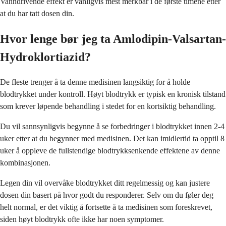
Vanndrivende effekt er vanligvis mest merkbar i de første timene etter
at du har tatt dosen din.
Hvor lenge bør jeg ta Amlodipin-Valsartan-
Hydroklortiazid?
De fleste trenger å ta denne medisinen langsiktig for å holde
blodtrykket under kontroll. Høyt blodtrykk er typisk en kronisk tilstand
som krever løpende behandling i stedet for en kortsiktig behandling.
Du vil sannsynligvis begynne å se forbedringer i blodtrykket innen 2-4
uker etter at du begynner med medisinen. Det kan imidlertid ta opptil 8
uker å oppleve de fullstendige blodtrykksenkende effektene av denne
kombinasjonen.
Legen din vil overvåke blodtrykket ditt regelmessig og kan justere
dosen din basert på hvor godt du responderer. Selv om du føler deg
helt normal, er det viktig å fortsette å ta medisinen som foreskrevet,
siden høyt blodtrykk ofte ikke har noen symptomer.