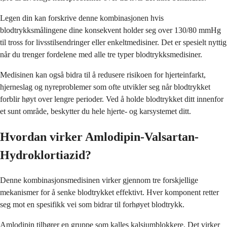
Legen din kan forskrive denne kombinasjonen hvis
blodtrykksmålingene dine konsekvent holder seg over 130/80 mmHg
til tross for livsstilsendringer eller enkeltmedisiner. Det er spesielt nyttig
når du trenger fordelene med alle tre typer blodtrykksmedisiner.
Medisinen kan også bidra til å redusere risikoen for hjerteinfarkt,
hjerneslag og nyreproblemer som ofte utvikler seg når blodtrykket
forblir høyt over lengre perioder. Ved å holde blodtrykket ditt innenfor
et sunt område, beskytter du hele hjerte- og karsystemet ditt.
Hvordan virker Amlodipin-Valsartan-
Hydroklortiazid?
Denne kombinasjonsmedisinen virker gjennom tre forskjellige
mekanismer for å senke blodtrykket effektivt. Hver komponent retter
seg mot en spesifikk vei som bidrar til forhøyet blodtrykk.
Amlodipin tilhører en gruppe som kalles kalsiumblokkere. Det virker