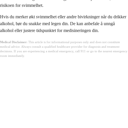
risikoen for svimmelhet.
Hvis du merker økt svimmelhet eller andre bivirkninger når du drikker
alkohol, bør du snakke med legen din. De kan anbefale å unngå
alkohol eller justere tidspunktet for medisineringen din.
Medical Disclaimer:
This article is for informational purposes only and does not constitute
medical advice. Always consult a qualified healthcare provider for diagnosis and treatment
decisions. If you are experiencing a medical emergency, call 911 or go to the nearest emergency
room immediately.