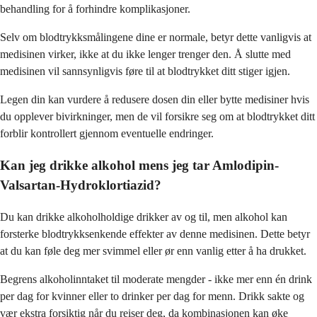
behandling for å forhindre komplikasjoner.
Selv om blodtrykksmålingene dine er normale, betyr dette vanligvis at
medisinen virker, ikke at du ikke lenger trenger den. Å slutte med
medisinen vil sannsynligvis føre til at blodtrykket ditt stiger igjen.
Legen din kan vurdere å redusere dosen din eller bytte medisiner hvis
du opplever bivirkninger, men de vil forsikre seg om at blodtrykket ditt
forblir kontrollert gjennom eventuelle endringer.
Kan jeg drikke alkohol mens jeg tar Amlodipin-
Valsartan-Hydroklortiazid?
Du kan drikke alkoholholdige drikker av og til, men alkohol kan
forsterke blodtrykksenkende effekter av denne medisinen. Dette betyr
at du kan føle deg mer svimmel eller ør enn vanlig etter å ha drukket.
Begrens alkoholinntaket til moderate mengder - ikke mer enn én drink
per dag for kvinner eller to drinker per dag for menn. Drikk sakte og
vær ekstra forsiktig når du reiser deg, da kombinasjonen kan øke