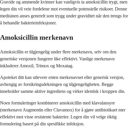
Gravide og ammende kvinner kan vanligvis ta amoksicillin trygt, men
legen din vil veie fordelene mot eventuelle potensielle risikoer. Denne
medisinen anses generelt som trygg under graviditet når den trengs for
å behandle bakterieinfeksjoner.
Amoksicillin merkenavn
Amoksicillin er tilgjengelig under flere merkenavn, selv om den
generiske versjonen fungerer like effektivt. Vanlige merkenavn
inkluderer Amoxil, Trimox og Moxatag.
Apoteket ditt kan utlevere enten merkenavnet eller generisk versjon,
avhengig av forsikringsdekningen og tilgjengeligheten. Begge
inneholder samme aktive ingrediens og virker identisk i kroppen din.
Noen formuleringer kombinerer amoksicillin med klavulansyre
(merkenavn Augmentin eller Clavamox) for å gjøre antibiotikaet mer
effektivt mot visse resistente bakterier. Legen din vil velge riktig
formulering basert på din spesifikke infeksjon.