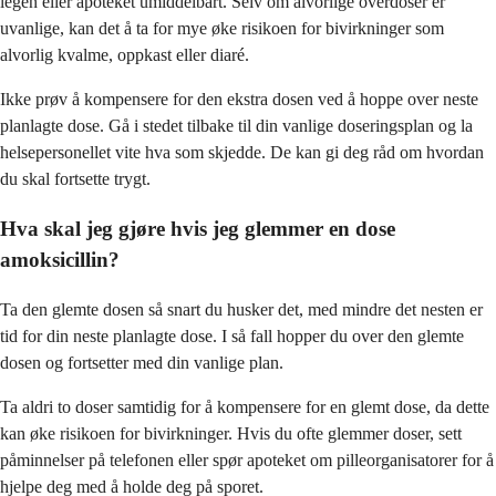
legen eller apoteket umiddelbart. Selv om alvorlige overdoser er
uvanlige, kan det å ta for mye øke risikoen for bivirkninger som
alvorlig kvalme, oppkast eller diaré.
Ikke prøv å kompensere for den ekstra dosen ved å hoppe over neste
planlagte dose. Gå i stedet tilbake til din vanlige doseringsplan og la
helsepersonellet vite hva som skjedde. De kan gi deg råd om hvordan
du skal fortsette trygt.
Hva skal jeg gjøre hvis jeg glemmer en dose
amoksicillin?
Ta den glemte dosen så snart du husker det, med mindre det nesten er
tid for din neste planlagte dose. I så fall hopper du over den glemte
dosen og fortsetter med din vanlige plan.
Ta aldri to doser samtidig for å kompensere for en glemt dose, da dette
kan øke risikoen for bivirkninger. Hvis du ofte glemmer doser, sett
påminnelser på telefonen eller spør apoteket om pilleorganisatorer for å
hjelpe deg med å holde deg på sporet.