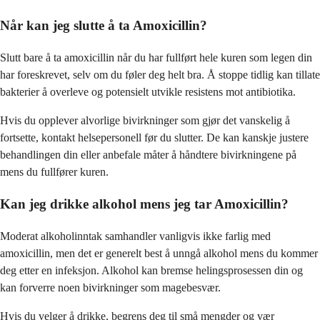
Når kan jeg slutte å ta Amoxicillin?
Slutt bare å ta amoxicillin når du har fullført hele kuren som legen din
har foreskrevet, selv om du føler deg helt bra. Å stoppe tidlig kan tillate
bakterier å overleve og potensielt utvikle resistens mot antibiotika.
Hvis du opplever alvorlige bivirkninger som gjør det vanskelig å
fortsette, kontakt helsepersonell før du slutter. De kan kanskje justere
behandlingen din eller anbefale måter å håndtere bivirkningene på
mens du fullfører kuren.
Kan jeg drikke alkohol mens jeg tar Amoxicillin?
Moderat alkoholinntak samhandler vanligvis ikke farlig med
amoxicillin, men det er generelt best å unngå alkohol mens du kommer
deg etter en infeksjon. Alkohol kan bremse helingsprosessen din og
kan forverre noen bivirkninger som magebesvær.
Hvis du velger å drikke, begrens deg til små mengder og vær