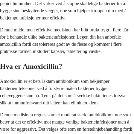
penicillinfamilien. Det virker ved å stoppe skadelige bakterier fra å
bygge sine beskyttende vegger, noe som hjelper kroppen din med å
bekjempe infeksjoner mer effektivt.
Denne milde, men effektive medisinen har blitt brukt trygt i flere tiår
for å behandle ulike bakterieinfeksjoner. Legen din kan anbefale
amoxicillin fordi det tolereres godt av de fleste og kommer i flere
praktiske former, inkludert kapsler, tabletter og væske.
Hva er Amoxicillin?
Amoxicillin er et beta-laktam antibiotikum som bekjemper
bakterieinfeksjoner ved å forstyrre måten bakterier bygger
celleveggene sine på. Tenk på det som å svekke bakterienes forsvar
slik at immunforsvaret ditt lettere kan eliminere dem.
Denne medisinen regnes som et moderat sterkt antibiotikum, noe som
betyr at det er effektivt mot mange vanlige bakterieinfeksjoner uten å
være for aggressivt. Det velges ofte som en førstelinjebehandling fordi