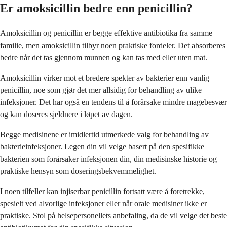
Er amoksicillin bedre enn penicillin?
Amoksicillin og penicillin er begge effektive antibiotika fra samme
familie, men amoksicillin tilbyr noen praktiske fordeler. Det absorberes
bedre når det tas gjennom munnen og kan tas med eller uten mat.
Amoksicillin virker mot et bredere spekter av bakterier enn vanlig
penicillin, noe som gjør det mer allsidig for behandling av ulike
infeksjoner. Det har også en tendens til å forårsake mindre magebesvær
og kan doseres sjeldnere i løpet av dagen.
Begge medisinene er imidlertid utmerkede valg for behandling av
bakterieinfeksjoner. Legen din vil velge basert på den spesifikke
bakterien som forårsaker infeksjonen din, din medisinske historie og
praktiske hensyn som doseringsbekvemmelighet.
I noen tilfeller kan injiserbar penicillin fortsatt være å foretrekke,
spesielt ved alvorlige infeksjoner eller når orale medisiner ikke er
praktiske. Stol på helsepersonellets anbefaling, da de vil velge det beste