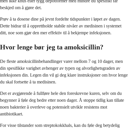
men ikke knus eller tygg depotformer med mindre du spesifikt får
beskjed om å gjøre det.
Prøv å ta dosene dine på jevnt fordelte tidspunkter i løpet av dagen.
Dette bidrar til å opprettholde stabile nivåer av medisinen i systemet
ditt, noe som gjør den mer effektiv til å bekjempe infeksjonen.
Hvor lenge bør jeg ta amoksicillin?
De fleste amoksicillinbehandlinger varer mellom 7 og 10 dager, men
din spesifikke varighet avhenger av typen og alvorlighetsgraden av
infeksjonen din. Legen din vil gi deg klare instruksjoner om hvor lenge
du skal fortsette å ta medisinen.
Det er avgjørende å fullføre hele den foreskrevne kuren, selv om du
begynner å føle deg bedre etter noen dager. Å stoppe tidlig kan tillate
noen bakterier å overleve og potensielt utvikle resistens mot
antibiotikaet.
For visse tilstander som streptokokkhals, kan du føle deg betydelig