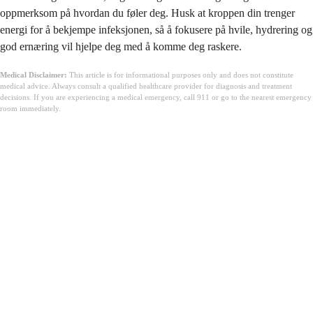
oppmerksom på hvordan du føler deg. Husk at kroppen din trenger
energi for å bekjempe infeksjonen, så å fokusere på hvile, hydrering og
god ernæring vil hjelpe deg med å komme deg raskere.
Medical Disclaimer:
This article is for informational purposes only and does not constitute
medical advice. Always consult a qualified healthcare provider for diagnosis and treatment
decisions. If you are experiencing a medical emergency, call 911 or go to the nearest emergency
room immediately.