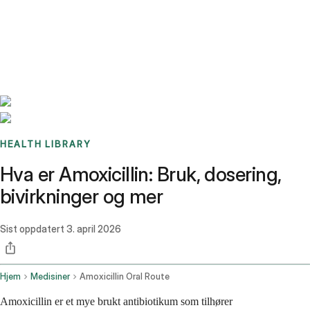
Benchmarks
Stories
FAQ
Sign up / Log in
HEALTH LIBRARY
Hva er Amoxicillin: Bruk, dosering,
bivirkninger og mer
Sist oppdatert
3. april 2026
Hjem
Medisiner
Amoxicillin Oral Route
Amoxicillin er et mye brukt antibiotikum som tilhører