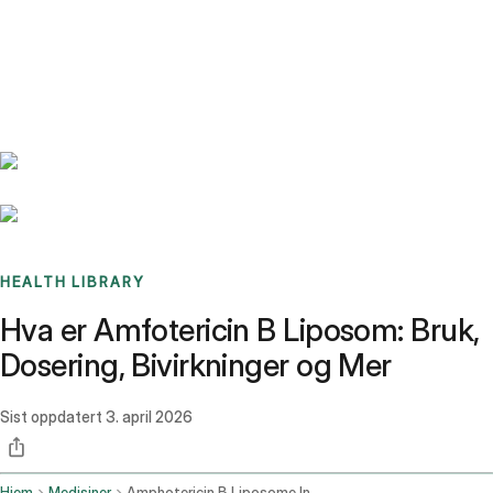
Benchmarks
Stories
FAQ
Sign up / Log in
HEALTH LIBRARY
Hva er Amfotericin B Liposom: Bruk,
Dosering, Bivirkninger og Mer
Sist oppdatert
3. april 2026
Hjem
Medisiner
Amphotericin B Liposome Intravenous Route