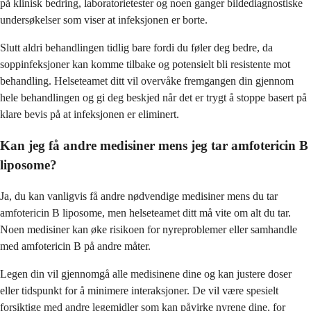
på klinisk bedring, laboratorietester og noen ganger bildediagnostiske
undersøkelser som viser at infeksjonen er borte.
Slutt aldri behandlingen tidlig bare fordi du føler deg bedre, da
soppinfeksjoner kan komme tilbake og potensielt bli resistente mot
behandling. Helseteamet ditt vil overvåke fremgangen din gjennom
hele behandlingen og gi deg beskjed når det er trygt å stoppe basert på
klare bevis på at infeksjonen er eliminert.
Kan jeg få andre medisiner mens jeg tar amfotericin B
liposome?
Ja, du kan vanligvis få andre nødvendige medisiner mens du tar
amfotericin B liposome, men helseteamet ditt må vite om alt du tar.
Noen medisiner kan øke risikoen for nyreproblemer eller samhandle
med amfotericin B på andre måter.
Legen din vil gjennomgå alle medisinene dine og kan justere doser
eller tidspunkt for å minimere interaksjoner. De vil være spesielt
forsiktige med andre legemidler som kan påvirke nyrene dine, for