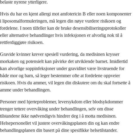
belaste nyrene ytterligere.
Hvis du har en kjent allergi mot amfotericin B eller noen komponenter
i liposomalformuleringen, må legen din nøye vurdere risikoen og
fordelene. I noen tilfeller kan de bruke desensibiliseringsprotokoller
eller alternative behandlinger hvis infeksjonen er alvorlig nok til å
rettferdiggjøre risikoen.
Gravide kvinner krever spesiell vurdering, da medisinen krysser
morkaken og potensielt kan påvirke det utviklende barnet. Imidlertid
kan alvorlige soppinfeksjoner under graviditet være livstruende for
både mor og barn, så leger bestemmer ofte at fordelene oppveier
risikoen. Hvis du ammer, vil legen din diskutere om du skal fortsette å
amme under behandlingen.
Personer med hjerteproblemer, leversykdom eller blodsykdommer
trenger tettere overvåking under behandlingen, selv om disse
tilstandene ikke nødvendigvis hindrer deg i å motta medisinen.
Helsepersonellet vil justere overvåkingsplanen din og kan endre
behandlingsplanen din basert på dine spesifikke helsetilstander.