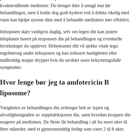
kvalmestillende medisiner. Du trenger ikke å unngå mat før
behandlingen, men å holde deg godt hydrert ved å drikke rikelig med
vann kan hjelpe nyrene dine med å behandle medisinen mer effektivt.
Infusjonen skjer vanligvis daglig, selv om legen din kan justere
tidsplanen basert på responsen din på behandlingen og eventuelle
bivirkninger du opplever. Helseteamet ditt vil sjekke vitale tegn
regelmessig under infusjonen og kan redusere hastigheten eller
midlertidig stoppe dryppet hvis du utvikler noen bekymringsfulle
symptomer.
Hvor lenge bør jeg ta amfotericin B
liposome?
Varigheten av behandlingen din avhenger helt av typen og
alvorlighetsgraden av soppinfeksjonen din, samt hvordan kroppen din
reagerer på medisinen. De fleste får behandling i alt fra noen uker til
flere måneder, med et gjennomsnittlig forløp som varer 2 til 8 uker.