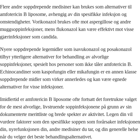
Flere andre soppdrepende medisiner kan brukes som alternativer til
amfotericin B liposome, avhengig av din spesifikke infeksjon og
omstendigheter. Vorikonazol brukes ofte mot aspergillose og andre
muggsoppinfeksjoner, mens flukonazol kan være effektivt mot visse
gjærinfeksjoner som candida.
Nyere soppdrepende legemidler som isavukonazol og posakonazol
tilbyr ytterligere alternativer for behandling av alvorlige
soppinfeksjoner, spesielt hos personer som ikke tåler amfotericin B.
Echinocandiner som kaspofungin eller mikafungin er en annen klasse
soppdrepende midler som virker annerledes og kan være egnede
alternativer for visse infeksjoner.
Imidlertid er amfotericin B liposome ofte fortsatt det foretrukne valget
for de mest alvorlige, livstruende soppinfeksjonene på grunn av sin
dokumenterte merittliste og brede spekter av aktivitet. Legen din vil
vurdere faktorer som den spesifikke soppen som forårsaker infeksjonen
din, nyrefunksjonen din, andre medisiner du tar, og din generelle helse
når du velger det beste behandlingsalternativet.