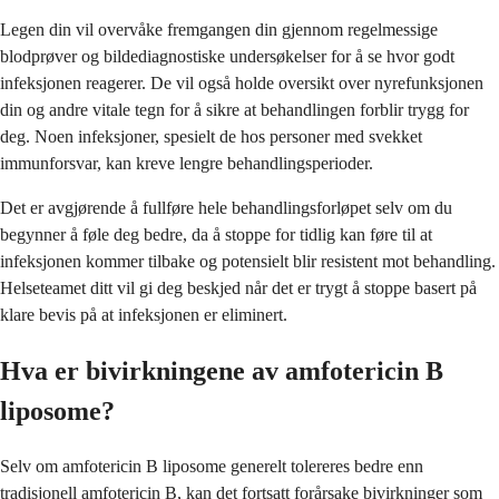
Legen din vil overvåke fremgangen din gjennom regelmessige
blodprøver og bildediagnostiske undersøkelser for å se hvor godt
infeksjonen reagerer. De vil også holde oversikt over nyrefunksjonen
din og andre vitale tegn for å sikre at behandlingen forblir trygg for
deg. Noen infeksjoner, spesielt de hos personer med svekket
immunforsvar, kan kreve lengre behandlingsperioder.
Det er avgjørende å fullføre hele behandlingsforløpet selv om du
begynner å føle deg bedre, da å stoppe for tidlig kan føre til at
infeksjonen kommer tilbake og potensielt blir resistent mot behandling.
Helseteamet ditt vil gi deg beskjed når det er trygt å stoppe basert på
klare bevis på at infeksjonen er eliminert.
Hva er bivirkningene av amfotericin B
liposome?
Selv om amfotericin B liposome generelt tolereres bedre enn
tradisjonell amfotericin B, kan det fortsatt forårsake bivirkninger som