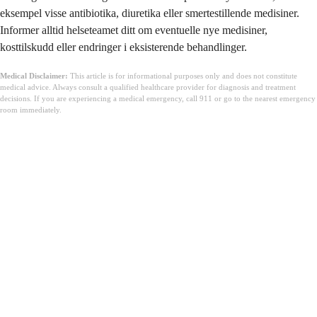
eksempel visse antibiotika, diuretika eller smertestillende medisiner.
Informer alltid helseteamet ditt om eventuelle nye medisiner,
kosttilskudd eller endringer i eksisterende behandlinger.
Medical Disclaimer:
This article is for informational purposes only and does not constitute
medical advice. Always consult a qualified healthcare provider for diagnosis and treatment
decisions. If you are experiencing a medical emergency, call 911 or go to the nearest emergency
room immediately.