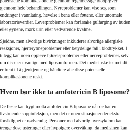
potensielle komplikasjonene gjennom regelmessige blodprøver
gjennom hele behandlingen. Nyreproblemer kan vise seg som
endringer i vannlating, hevelse i bena eller føttene, eller unormale
laboratorieverdier. Leverproblemer kan forårsake gulfarging av huden
eller øynene, mørk urin eller vedvarende kvalme.
Sjeldne, men alvorlige bivirkninger inkluderer alvorlige allergiske
reaksjoner, hjerterytmeproblemer eller betydelige fall i blodtrykket. I
tillegg kan noen oppleve hørselsproblemer eller nerveproblemer, selv
om disse er uvanlige med liposomformen. Det medisinske teamet ditt
er trent til å gjenkjenne og håndtere alle disse potensielle
komplikasjonene raskt.
Hvem bør ikke ta amfotericin B liposome?
De fleste kan trygt motta amfotericin B liposome når de har en
livstruende soppinfeksjon, men det er noen situasjoner der ekstra
forsiktighet er nødvendig. Personer med alvorlig nyresykdom kan
trenge dosejusteringer eller hyppigere overvåking, da medisinen kan