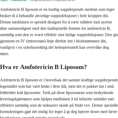
Amfotericin B liposom er en kraftig soppdrepende medisin som leger
bruker til å behandle alvorlige soppinfeksjoner i hele kroppen din.
Denne medisinen er spesielt designet for å være mildere mot nyrene
dine sammenlignet med den tradisjonelle formen for amfotericin B,
samtidig som den er svært effektiv mot farlige soppinfeksjoner. Den gis
gjennom en IV (intravenøs) linje direkte inn i blodstrømmen din,
vanligvis i en sykehussetting der helsepersonell kan overvåke deg
nøye.
Hva er Amfotericin B Liposom?
Amfotericin B liposom er i hovedsak det samme kraftige soppdrepende
legemidlet som har vært brukt i flere tiår, men det er pakket inn i små
fettbobler kalt liposomer. Tenk på disse liposomene som beskyttende
leveringskjøretøyer som hjelper medisinen å nå infiserte områder mer
effektivt samtidig som de reduserer skade på friskt vev. Denne spesielle
formuleringen gjør det mulig for leger å gi deg høyere doser med færre
bivirkninger, spesielt mindre nyreskade.