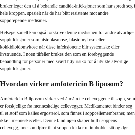
bruker leger den til å behandle candida-infeksjoner som har spredt seg i
hele kroppen, spesielt når de har blitt resistente mot andre
soppdrepende medisiner.
Helsepersonell kan også forskrive denne medisinen for andre alvorlige
soppinfeksjoner som histoplasmose, blastomykose eller
kokkidioidomykose når disse infeksjonene blir systemiske eller
livstruende. I noen tilfeller brukes den som en forebyggende
behandling for personer med svært høy risiko for å utvikle alvorlige
soppinfeksjoner.
Hvordan virker amfotericin B liposom?
Amfotericin B liposom virker ved å målrette celleveggene til sopp, som
er forskjellige fra menneskelige cellevegger. Medikamentet binder seg
til et stoff som kalles ergosterol, som finnes i soppcellemembraner, men
ikke i menneskeceller. Denne bindingen skaper hull i soppens
cellevegg, noe som fører til at soppen lekker ut innholdet sitt og dør.