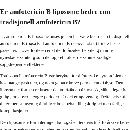
Er amfotericin B liposome bedre enn
tradisjonell amfotericin B?
Ja, amfotericin B liposome anses generelt å være bedre enn tradisjonell
amfotericin B (også kalt amfotericin B deoxycholate) for de fleste
pasienter. Hovedfordelen er at det forårsaker betydelig mindre
nyreskade samtidig som det opprettholder de samme kraftige
soppdrepende effektene.
Tradisjonell amfotericin B var beryktet for å forårsake nyreproblemer
hos mange pasienter, og noen ganger kreve permanent dialyse. Den
liposomale formen reduserer denne risikoen dramatisk, slik at leger kan
gi høyere doser i lengre perioder når det er nødvendig. Dette betyr at
du er mer sannsynlig å fullføre hele behandlingsforløpet uten farlige
komplikasjoner.
Den liposomale formuleringen har også en tendens til å forårsake færre
infusjonsreaksjoner som feber og frysninger, selv om disse fortsatt kan