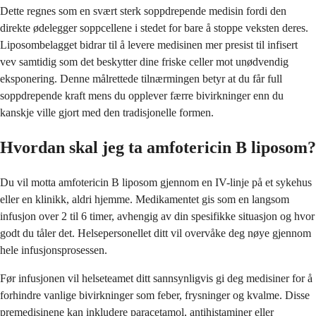
Dette regnes som en svært sterk soppdrepende medisin fordi den
direkte ødelegger soppcellene i stedet for bare å stoppe veksten deres.
Liposombelagget bidrar til å levere medisinen mer presist til infisert
vev samtidig som det beskytter dine friske celler mot unødvendig
eksponering. Denne målrettede tilnærmingen betyr at du får full
soppdrepende kraft mens du opplever færre bivirkninger enn du
kanskje ville gjort med den tradisjonelle formen.
Hvordan skal jeg ta amfotericin B liposom?
Du vil motta amfotericin B liposom gjennom en IV-linje på et sykehus
eller en klinikk, aldri hjemme. Medikamentet gis som en langsom
infusjon over 2 til 6 timer, avhengig av din spesifikke situasjon og hvor
godt du tåler det. Helsepersonellet ditt vil overvåke deg nøye gjennom
hele infusjonsprosessen.
Før infusjonen vil helseteamet ditt sannsynligvis gi deg medisiner for å
forhindre vanlige bivirkninger som feber, frysninger og kvalme. Disse
premedisinene kan inkludere paracetamol, antihistaminer eller