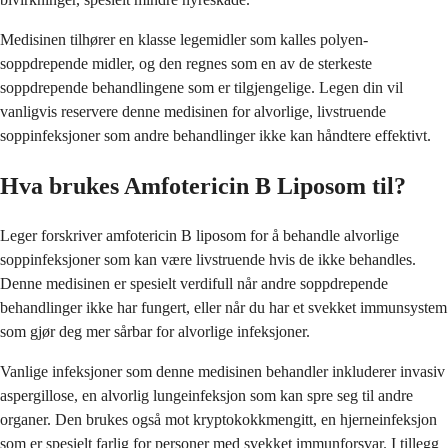
Medisinen tilhører en klasse legemidler som kalles polyen-
soppdrepende midler, og den regnes som en av de sterkeste
soppdrepende behandlingene som er tilgjengelige. Legen din vil
vanligvis reservere denne medisinen for alvorlige, livstruende
soppinfeksjoner som andre behandlinger ikke kan håndtere effektivt.
Hva brukes Amfotericin B Liposom til?
Leger forskriver amfotericin B liposom for å behandle alvorlige
soppinfeksjoner som kan være livstruende hvis de ikke behandles.
Denne medisinen er spesielt verdifull når andre soppdrepende
behandlinger ikke har fungert, eller når du har et svekket immunsystem
som gjør deg mer sårbar for alvorlige infeksjoner.
Vanlige infeksjoner som denne medisinen behandler inkluderer invasiv
aspergillose, en alvorlig lungeinfeksjon som kan spre seg til andre
organer. Den brukes også mot kryptokokkmengitt, en hjerneinfeksjon
som er spesielt farlig for personer med svekket immunforsvar. I tillegg