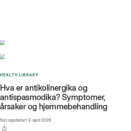
Benchmarks
Stories
FAQ
Sign up / Log in
HEALTH LIBRARY
Hva er antikolinergika og
antispasmodika? Symptomer,
årsaker og hjemmebehandling
Sist oppdatert
3. april 2026