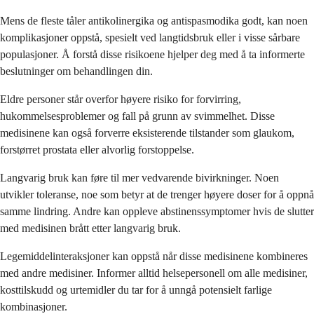
Mens de fleste tåler antikolinergika og antispasmodika godt, kan noen
komplikasjoner oppstå, spesielt ved langtidsbruk eller i visse sårbare
populasjoner. Å forstå disse risikoene hjelper deg med å ta informerte
beslutninger om behandlingen din.
Eldre personer står overfor høyere risiko for forvirring,
hukommelsesproblemer og fall på grunn av svimmelhet. Disse
medisinene kan også forverre eksisterende tilstander som glaukom,
forstørret prostata eller alvorlig forstoppelse.
Langvarig bruk kan føre til mer vedvarende bivirkninger. Noen
utvikler toleranse, noe som betyr at de trenger høyere doser for å oppnå
samme lindring. Andre kan oppleve abstinenssymptomer hvis de slutter
med medisinen brått etter langvarig bruk.
Legemiddelinteraksjoner kan oppstå når disse medisinene kombineres
med andre medisiner. Informer alltid helsepersonell om alle medisiner,
kosttilskudd og urtemidler du tar for å unngå potensielt farlige
kombinasjoner.