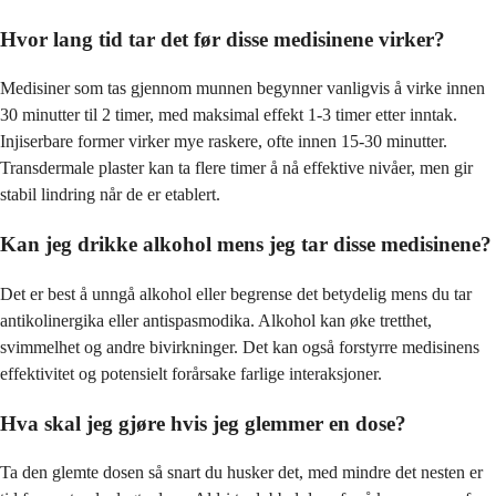
Hvor lang tid tar det før disse medisinene virker?
Medisiner som tas gjennom munnen begynner vanligvis å virke innen
30 minutter til 2 timer, med maksimal effekt 1-3 timer etter inntak.
Injiserbare former virker mye raskere, ofte innen 15-30 minutter.
Transdermale plaster kan ta flere timer å nå effektive nivåer, men gir
stabil lindring når de er etablert.
Kan jeg drikke alkohol mens jeg tar disse medisinene?
Det er best å unngå alkohol eller begrense det betydelig mens du tar
antikolinergika eller antispasmodika. Alkohol kan øke tretthet,
svimmelhet og andre bivirkninger. Det kan også forstyrre medisinens
effektivitet og potensielt forårsake farlige interaksjoner.
Hva skal jeg gjøre hvis jeg glemmer en dose?
Ta den glemte dosen så snart du husker det, med mindre det nesten er