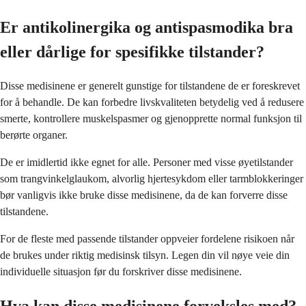
Er antikolinergika og antispasmodika bra
eller dårlige for spesifikke tilstander?
Disse medisinene er generelt gunstige for tilstandene de er foreskrevet
for å behandle. De kan forbedre livskvaliteten betydelig ved å redusere
smerte, kontrollere muskelspasmer og gjenopprette normal funksjon til
berørte organer.
De er imidlertid ikke egnet for alle. Personer med visse øyetilstander
som trangvinkelglaukom, alvorlig hjertesykdom eller tarmblokkeringer
bør vanligvis ikke bruke disse medisinene, da de kan forverre disse
tilstandene.
For de fleste med passende tilstander oppveier fordelene risikoen når
de brukes under riktig medisinsk tilsyn. Legen din vil nøye veie din
individuelle situasjon før du forskriver disse medisinene.
Hva kan disse medisinene forveksles med?