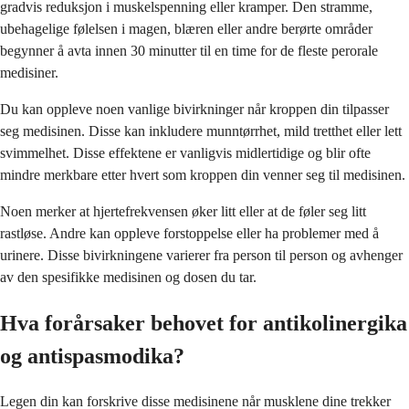
gradvis reduksjon i muskelspenning eller kramper. Den stramme,
ubehagelige følelsen i magen, blæren eller andre berørte områder
begynner å avta innen 30 minutter til en time for de fleste perorale
medisiner.
Du kan oppleve noen vanlige bivirkninger når kroppen din tilpasser
seg medisinen. Disse kan inkludere munntørrhet, mild tretthet eller lett
svimmelhet. Disse effektene er vanligvis midlertidige og blir ofte
mindre merkbare etter hvert som kroppen din venner seg til medisinen.
Noen merker at hjertefrekvensen øker litt eller at de føler seg litt
rastløse. Andre kan oppleve forstoppelse eller ha problemer med å
urinere. Disse bivirkningene varierer fra person til person og avhenger
av den spesifikke medisinen og dosen du tar.
Hva forårsaker behovet for antikolinergika
og antispasmodika?
Legen din kan forskrive disse medisinene når musklene dine trekker