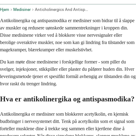
Hjem
Medisiner
Anticholinergics And Antispasmodics Oral Route Parenteral Route Rectal Route Transdermal Route
Antikolinergika og antispasmodika er medisiner som bidrar til å slappe
av muskler og redusere uønskede sammentrekninger i kroppen din.
Disse medisinene virker ved å blokkere visse nervesignaler eller
berolige overaktive muskler, noe som kan gi lindring fra tilstander som
magekramper, blærekramper eller muskelstivhet.
Du kan møte disse medisinene i forskjellige former - som piller du
svelger, injeksjoner, stikkpiller eller plaster du påfører huden din. Hver
leveringsmetode tjener et spesifikt formål avhengig av tilstanden din og
hvor raskt du trenger lindring.
Hva er antikolinergika og antispasmodika?
Antikolinergika er medisiner som blokkerer acetylkolin, en kjemisk
budbringer i nervesystemet ditt. Tenk på acetylkolin som et signal som
forteller musklene dine å trekke seg sammen eller kjertlene dine å
produsere sekreter. Når disse signalene blokkeres, slapper musklene av