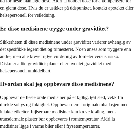
tid for neste planlagte dose. Aldri ta dobbel dose for å kompensere for
en glemt dose. Hvis du er usikker på tidspunktet, kontakt apoteket eller
helsepersonell for veiledning.
Er disse medisinene trygge under graviditet?
Sikkerheten til disse medisinene under graviditet varierer avhengig av
det spesifikke legemidlet og trimesteret. Noen anses som tryggere enn
andre, men alle krever nøye vurdering av fordeler versus risiko.
Diskuter alltid graviditetsplaner eller uventet graviditet med
helsepersonell umiddelbart.
Hvordan skal jeg oppbevare disse medisinene?
Oppbevar de fleste orale medisiner på et kjølig, tørt sted, vekk fra
direkte sollys og fuktighet. Oppbevar dem i originalemballasjen med
intakte etiketter. Injiserbare medisiner kan kreve kjøling, mens
transdermale plaster bør oppbevares i romtemperatur. Aldri la
medisiner ligge i varme biler eller i frysetemperaturer.