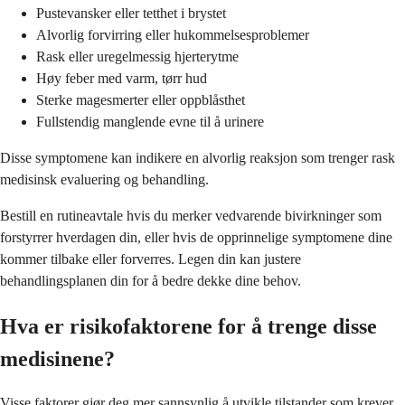
Pustevansker eller tetthet i brystet
Alvorlig forvirring eller hukommelsesproblemer
Rask eller uregelmessig hjerterytme
Høy feber med varm, tørr hud
Sterke magesmerter eller oppblåsthet
Fullstendig manglende evne til å urinere
Disse symptomene kan indikere en alvorlig reaksjon som trenger rask
medisinsk evaluering og behandling.
Bestill en rutineavtale hvis du merker vedvarende bivirkninger som
forstyrrer hverdagen din, eller hvis de opprinnelige symptomene dine
kommer tilbake eller forverres. Legen din kan justere
behandlingsplanen din for å bedre dekke dine behov.
Hva er risikofaktorene for å trenge disse
medisinene?
Visse faktorer gjør deg mer sannsynlig å utvikle tilstander som krever