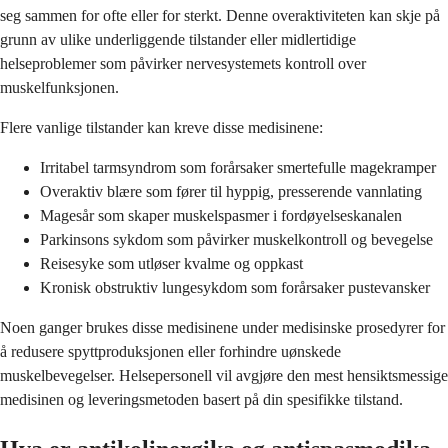
seg sammen for ofte eller for sterkt. Denne overaktiviteten kan skje på
grunn av ulike underliggende tilstander eller midlertidige
helseproblemer som påvirker nervesystemets kontroll over
muskelfunksjonen.
Flere vanlige tilstander kan kreve disse medisinene:
Irritabel tarmsyndrom som forårsaker smertefulle magekramper
Overaktiv blære som fører til hyppig, presserende vannlating
Magesår som skaper muskelspasmer i fordøyelseskanalen
Parkinsons sykdom som påvirker muskelkontroll og bevegelse
Reisesyke som utløser kvalme og oppkast
Kronisk obstruktiv lungesykdom som forårsaker pustevansker
Noen ganger brukes disse medisinene under medisinske prosedyrer for
å redusere spyttproduksjonen eller forhindre uønskede
muskelbevegelser. Helsepersonell vil avgjøre den mest hensiktsmessige
medisinen og leveringsmetoden basert på din spesifikke tilstand.