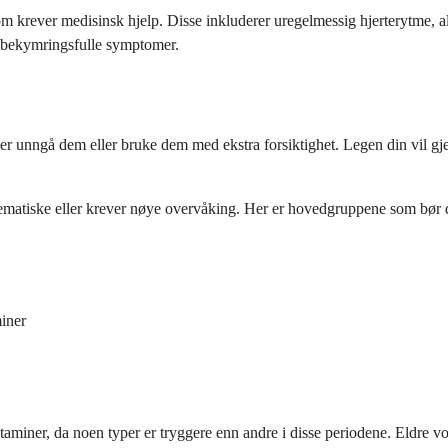
m krever medisinsk hjelp. Disse inkluderer uregelmessig hjerterytme, al
n bekymringsfulle symptomer.
ivider unngå dem eller bruke dem med ekstra forsiktighet. Legen din vil
ematiske eller krever nøye overvåking. Her er hovedgruppene som bør di
iner
taminer, da noen typer er tryggere enn andre i disse periodene. Eldre 