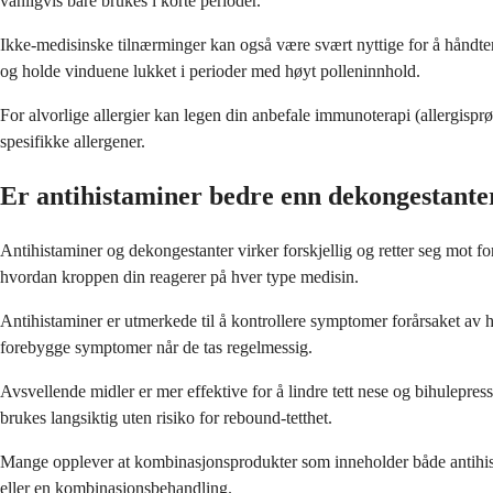
vanligvis bare brukes i korte perioder.
Ikke-medisinske tilnærminger kan også være svært nyttige for å håndtere
og holde vinduene lukket i perioder med høyt polleninnhold.
For alvorlige allergier kan legen din anbefale immunoterapi (allergisprø
spesifikke allergener.
Er antihistaminer bedre enn dekongestante
Antihistaminer og dekongestanter virker forskjellig og retter seg mot f
hvordan kroppen din reagerer på hver type medisin.
Antihistaminer er utmerkede til å kontrollere symptomer forårsaket av h
forebygge symptomer når de tas regelmessig.
Avsvellende midler er mer effektive for å lindre tett nese og bihulepr
brukes langsiktig uten risiko for rebound-tetthet.
Mange opplever at kombinasjonsprodukter som inneholder både antihist
eller en kombinasjonsbehandling.