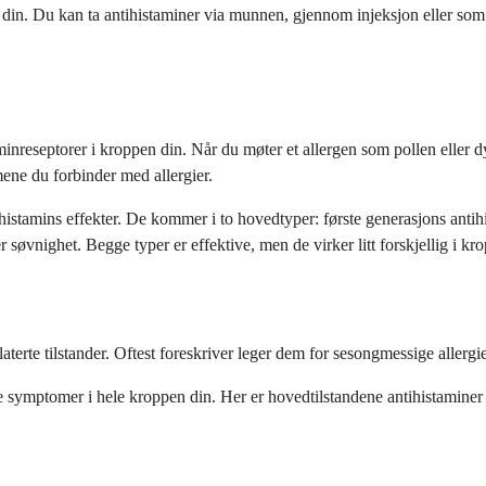
pen din. Du kan ta antihistaminer via munnen, gjennom injeksjon eller so
inreseptorer i kroppen din. Når du møter et allergen som pollen eller d
ene du forbinder med allergier.
histamins effekter. De kommer i to hovedtyper: første generasjons ant
 søvnighet. Begge typer er effektive, men de virker litt forskjellig i kr
aterte tilstander. Oftest foreskriver leger dem for sesongmessige allergie
ke symptomer i hele kroppen din. Her er hovedtilstandene antihistaminer