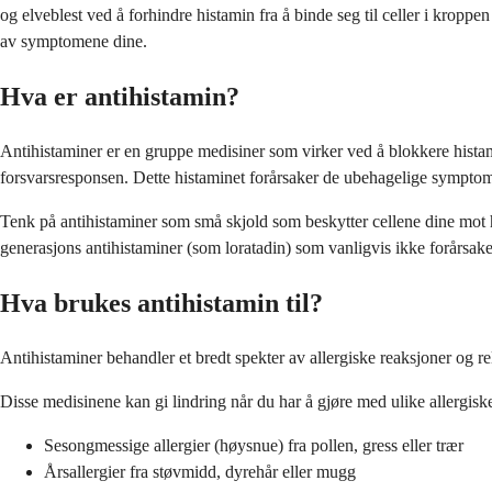
og elveblest ved å forhindre histamin fra å binde seg til celler i krop
av symptomene dine.
Hva er antihistamin?
Antihistaminer er en gruppe medisiner som virker ved å blokkere histam
forsvarsresponsen. Dette histaminet forårsaker de ubehagelige symptom
Tenk på antihistaminer som små skjold som beskytter cellene dine mot 
generasjons antihistaminer (som loratadin) som vanligvis ikke forårsaker
Hva brukes antihistamin til?
Antihistaminer behandler et bredt spekter av allergiske reaksjoner og rel
Disse medisinene kan gi lindring når du har å gjøre med ulike allergis
Sesongmessige allergier (høysnue) fra pollen, gress eller trær
Årsallergier fra støvmidd, dyrehår eller mugg