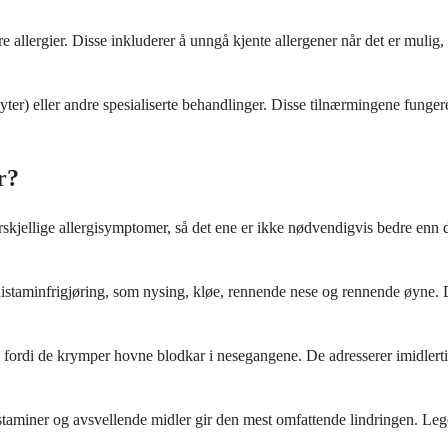
 allergier. Disse inkluderer å unngå kjente allergener når det er mulig,
yter) eller andre spesialiserte behandlinger. Disse tilnærmingene funger
r?
orskjellige allergisymptomer, så det ene er ikke nødvendigvis bedre enn
istaminfrigjøring, som nysing, kløe, rennende nese og rennende øyne. De
ess fordi de krymper hovne blodkar i nesegangene. De adresserer imidler
aminer og avsvellende midler gir den mest omfattende lindringen. Leg