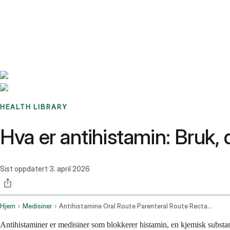
Benchmarks
Stories
FAQ
Sign up / Log in
HEALTH LIBRARY
Hva er antihistamin: Bruk, 
Sist oppdatert
3. april 2026
Hjem
Medisiner
Antihistamine Oral Route Parenteral Route Rectal Route
Antihistaminer er medisiner som blokkerer histamin, en kjemisk substan