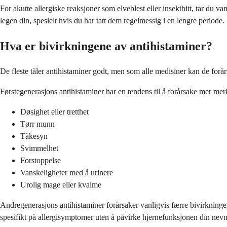
For akutte allergiske reaksjoner som elveblest eller insektbitt, tar du v
legen din, spesielt hvis du har tatt dem regelmessig i en lengre periode.
Hva er bivirkningene av antihistaminer?
De fleste tåler antihistaminer godt, men som alle medisiner kan de forå
Førstegenerasjons antihistaminer har en tendens til å forårsake mer merk
Døsighet eller tretthet
Tørr munn
Tåkesyn
Svimmelhet
Forstoppelse
Vanskeligheter med å urinere
Urolig mage eller kvalme
Andregenerasjons antihistaminer forårsaker vanligvis færre bivirkninge
spesifikt på allergisymptomer uten å påvirke hjernefunksjonen din nev