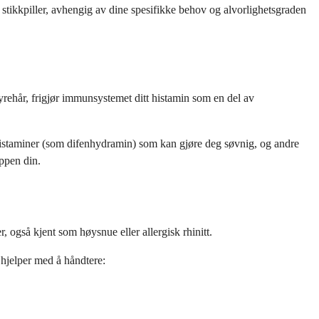
m stikkpiller, avhengig av dine spesifikke behov og alvorlighetsgraden
yrehår, frigjør immunsystemet ditt histamin som en del av
ihistaminer (som difenhydramin) som kan gjøre deg søvnig, og andre
oppen din.
r, også kjent som høysnue eller allergisk rhinitt.
 hjelper med å håndtere: