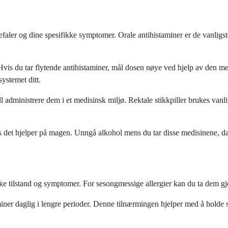
faler og dine spesifikke symptomer. Orale antihistaminer er de vanligs
n. Hvis du tar flytende antihistaminer, mål dosen nøye ved hjelp av den
systemet ditt.
ell administrere dem i et medisinsk miljø. Rektale stikkpiller brukes va
 det hjelper på magen. Unngå alkohol mens du tar disse medisinene, da d
ke tilstand og symptomer. For sesongmessige allergier kan du ta dem gj
taminer daglig i lengre perioder. Denne tilnærmingen hjelper med å holde