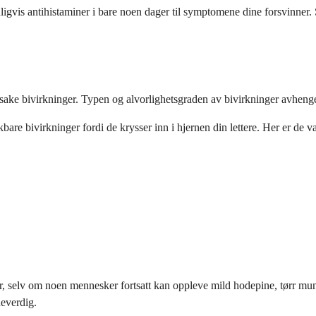
anligvis antihistaminer i bare noen dager til symptomene dine forsvinner.
rsake bivirkninger. Typen og alvorlighetsgraden av bivirkninger avhenge
bare bivirkninger fordi de krysser inn i hjernen din lettere. Her er de 
r, selv om noen mennesker fortsatt kan oppleve mild hodepine, tørr mun
neverdig.