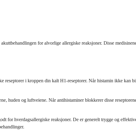
v akuttbehandlingen for alvorlige allergiske reaksjoner. Disse medisinen
ikke reseptorer i kroppen din kalt H1-reseptorer. Når histamin ikke kan b
e, huden og luftveiene. Når antihistaminer blokkerer disse reseptorene,
t for hverdagsallergiske reaksjoner. De er generelt trygge og effektive,
behandlinger.