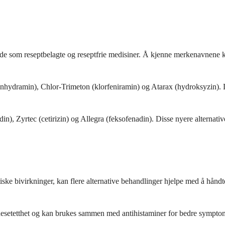
de som reseptbelagte og reseptfrie medisiner. Å kjenne merkenavnene ka
nhydramin), Chlor-Trimeton (klorfeniramin) og Atarax (hydroksyzin). Di
n), Zyrtec (cetirizin) og Allegra (feksofenadin). Disse nyere alternativ
iske bivirkninger, kan flere alternative behandlinger hjelpe med å håndt
r nesetetthet og kan brukes sammen med antihistaminer for bedre sympto