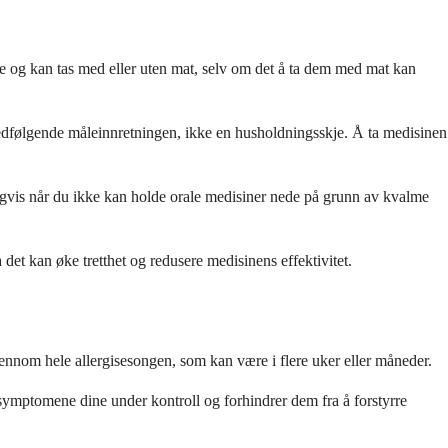
te og kan tas med eller uten mat, selv om det å ta dem med mat kan
 medfølgende måleinnretningen, ikke en husholdningsskje. Å ta medisinen
nligvis når du ikke kan holde orale medisiner nede på grunn av kvalme
et kan øke tretthet og redusere medisinens effektivitet.
ennom hele allergisesongen, som kan være i flere uker eller måneder.
 symptomene dine under kontroll og forhindrer dem fra å forstyrre