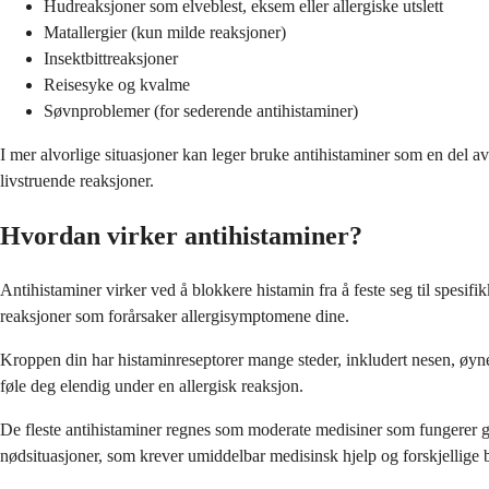
Hudreaksjoner som elveblest, eksem eller allergiske utslett
Matallergier (kun milde reaksjoner)
Insektbittreaksjoner
Reisesyke og kvalme
Søvnproblemer (for sederende antihistaminer)
I mer alvorlige situasjoner kan leger bruke antihistaminer som en del a
livstruende reaksjoner.
Hvordan virker antihistaminer?
Antihistaminer virker ved å blokkere histamin fra å feste seg til spesif
reaksjoner som forårsaker allergisymptomene dine.
Kroppen din har histaminreseptorer mange steder, inkludert nesen, øynen
føle deg elendig under en allergisk reaksjon.
De fleste antihistaminer regnes som moderate medisiner som fungerer god
nødsituasjoner, som krever umiddelbar medisinsk hjelp og forskjellige 