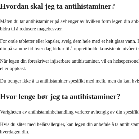
Hvordan skal jeg ta antihistaminer?
Måten du tar antihistaminer på avhenger av hvilken form legen din anbe
bidra til å redusere magebesvær.
For orale tabletter eller kapsler, svelg dem hele med et helt glass van
din på samme tid hver dag bidrar til å opprettholde konsistente nivåer i 
Når legen din foreskriver injiserbare antihistaminer, vil en helseperson
eller oppkast.
Du trenger ikke å ta antihistaminer spesifikt med melk, men du kan hvis
Hvor lenge bør jeg ta antihistaminer?
Varigheten av antihistaminbehandling varierer avhengig av din spesifik
Hvis du sliter med helårsallergier, kan legen din anbefale å ta antihis
hverdagen din.