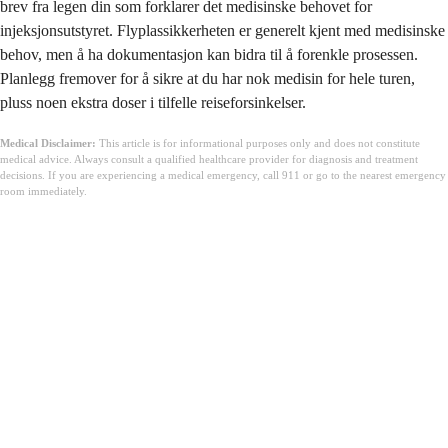
brev fra legen din som forklarer det medisinske behovet for
injeksjonsutstyret. Flyplassikkerheten er generelt kjent med medisinske
behov, men å ha dokumentasjon kan bidra til å forenkle prosessen.
Planlegg fremover for å sikre at du har nok medisin for hele turen,
pluss noen ekstra doser i tilfelle reiseforsinkelser.
Medical Disclaimer:
This article is for informational purposes only and does not constitute
medical advice. Always consult a qualified healthcare provider for diagnosis and treatment
decisions. If you are experiencing a medical emergency, call 911 or go to the nearest emergency
room immediately.