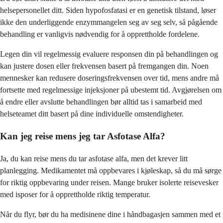
helsepersonellet ditt. Siden hypofosfatasi er en genetisk tilstand, løser
ikke den underliggende enzymmangelen seg av seg selv, så pågående
behandling er vanligvis nødvendig for å opprettholde fordelene.
Legen din vil regelmessig evaluere responsen din på behandlingen og
kan justere dosen eller frekvensen basert på fremgangen din. Noen
mennesker kan redusere doseringsfrekvensen over tid, mens andre må
fortsette med regelmessige injeksjoner på ubestemt tid. Avgjørelsen om
å endre eller avslutte behandlingen bør alltid tas i samarbeid med
helseteamet ditt basert på dine individuelle omstendigheter.
Kan jeg reise mens jeg tar Asfotase Alfa?
Ja, du kan reise mens du tar asfotase alfa, men det krever litt
planlegging. Medikamentet må oppbevares i kjøleskap, så du må sørge
for riktig oppbevaring under reisen. Mange bruker isolerte reisevesker
med isposer for å opprettholde riktig temperatur.
Når du flyr, bør du ha medisinene dine i håndbagasjen sammen med et