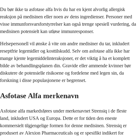
Du bør ikke ta asfotase alfa hvis du har en kjent alvorlig allergisk
reaksjon på medisinen eller noen av dens ingredienser. Personer med
visse immunforsvarsforstyrrelser kan også trenge spesiell vurdering, da
medisinen potensielt kan utløse immunresponser.
Helsepersonell vil ønske å vite om andre medisiner du tar, inkludert
reseptfrie legemidler og kosttilskudd. Selv om asfotase alfa ikke har
mange kjente legemiddelinteraksjoner, er det viktig å ha et komplett
bilde av behandlingsplanen din. Gravide eller ammende kvinner bør
diskutere de potensielle risikoene og fordelene med legen sin, da
forskning i disse populasjonene er begrenset.
Asfotase Alfa merkenavn
Asfotase alfa markedsføres under merkenavnet Strensiq i de fleste
land, inkludert USA og Europa. Dette er for tiden den eneste
kommersielt tilgjengelige formen for denne medisinen. Strensiq er
produsert av Alexion Pharmaceuticals og er spesifikt indikert for