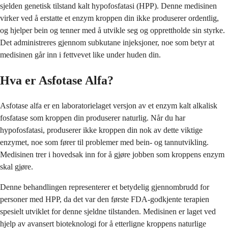
sjelden genetisk tilstand kalt hypofosfatasi (HPP). Denne medisinen
virker ved å erstatte et enzym kroppen din ikke produserer ordentlig,
og hjelper bein og tenner med å utvikle seg og opprettholde sin styrke.
Det administreres gjennom subkutane injeksjoner, noe som betyr at
medisinen går inn i fettvevet like under huden din.
Hva er Asfotase Alfa?
Asfotase alfa er en laboratorielaget versjon av et enzym kalt alkalisk
fosfatase som kroppen din produserer naturlig. Når du har
hypofosfatasi, produserer ikke kroppen din nok av dette viktige
enzymet, noe som fører til problemer med bein- og tannutvikling.
Medisinen trer i hovedsak inn for å gjøre jobben som kroppens enzym
skal gjøre.
Denne behandlingen representerer et betydelig gjennombrudd for
personer med HPP, da det var den første FDA-godkjente terapien
spesielt utviklet for denne sjeldne tilstanden. Medisinen er laget ved
hjelp av avansert bioteknologi for å etterligne kroppens naturlige