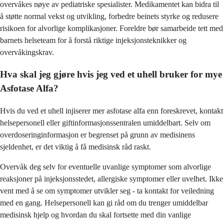
overvåkes nøye av pediatriske spesialister. Medikamentet kan bidra til
å støtte normal vekst og utvikling, forbedre beinets styrke og redusere
risikoen for alvorlige komplikasjoner. Foreldre bør samarbeide tett med
barnets helseteam for å forstå riktige injeksjonsteknikker og
overvåkingskrav.
Hva skal jeg gjøre hvis jeg ved et uhell bruker for mye
Asfotase Alfa?
Hvis du ved et uhell injiserer mer asfotase alfa enn foreskrevet, kontakt
helsepersonell eller giftinformasjonssentralen umiddelbart. Selv om
overdoseringinformasjon er begrenset på grunn av medisinens
sjeldenhet, er det viktig å få medisinsk råd raskt.
Overvåk deg selv for eventuelle uvanlige symptomer som alvorlige
reaksjoner på injeksjonsstedet, allergiske symptomer eller uvelhet. Ikke
vent med å se om symptomer utvikler seg - ta kontakt for veiledning
med en gang. Helsepersonell kan gi råd om du trenger umiddelbar
medisinsk hjelp og hvordan du skal fortsette med din vanlige