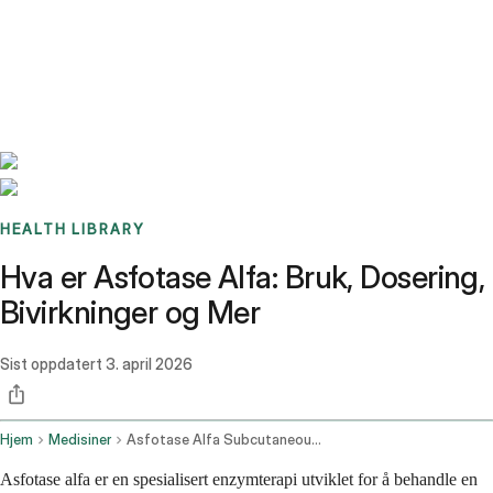
Benchmarks
Stories
FAQ
Sign up / Log in
HEALTH LIBRARY
Hva er Asfotase Alfa: Bruk, Dosering,
Bivirkninger og Mer
Sist oppdatert
3. april 2026
Hjem
Medisiner
Asfotase Alfa Subcutaneous Route
Asfotase alfa er en spesialisert enzymterapi utviklet for å behandle en