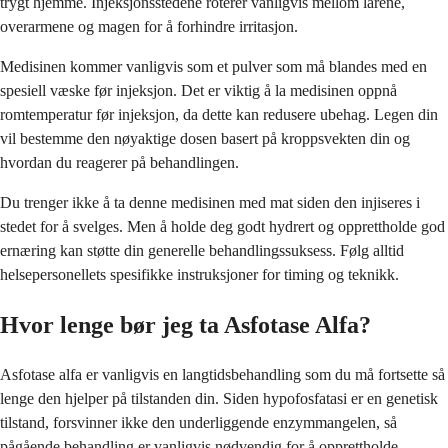
trygt hjemme. Injeksjonsstedene roterer vanligvis mellom lårene,
overarmene og magen for å forhindre irritasjon.
Medisinen kommer vanligvis som et pulver som må blandes med en
spesiell væske før injeksjon. Det er viktig å la medisinen oppnå
romtemperatur før injeksjon, da dette kan redusere ubehag. Legen din
vil bestemme den nøyaktige dosen basert på kroppsvekten din og
hvordan du reagerer på behandlingen.
Du trenger ikke å ta denne medisinen med mat siden den injiseres i
stedet for å svelges. Men å holde deg godt hydrert og opprettholde god
ernæring kan støtte din generelle behandlingssuksess. Følg alltid
helsepersonellets spesifikke instruksjoner for timing og teknikk.
Hvor lenge bør jeg ta Asfotase Alfa?
Asfotase alfa er vanligvis en langtidsbehandling som du må fortsette så
lenge den hjelper på tilstanden din. Siden hypofosfatasi er en genetisk
tilstand, forsvinner ikke den underliggende enzymmangelen, så
pågående behandling er vanligvis nødvendig for å opprettholde