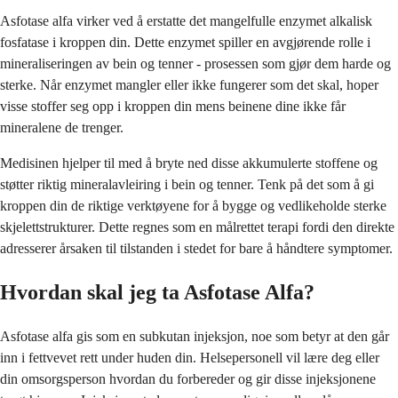
Asfotase alfa virker ved å erstatte det mangelfulle enzymet alkalisk
fosfatase i kroppen din. Dette enzymet spiller en avgjørende rolle i
mineraliseringen av bein og tenner - prosessen som gjør dem harde og
sterke. Når enzymet mangler eller ikke fungerer som det skal, hoper
visse stoffer seg opp i kroppen din mens beinene dine ikke får
mineralene de trenger.
Medisinen hjelper til med å bryte ned disse akkumulerte stoffene og
støtter riktig mineralavleiring i bein og tenner. Tenk på det som å gi
kroppen din de riktige verktøyene for å bygge og vedlikeholde sterke
skjelettstrukturer. Dette regnes som en målrettet terapi fordi den direkte
adresserer årsaken til tilstanden i stedet for bare å håndtere symptomer.
Hvordan skal jeg ta Asfotase Alfa?
Asfotase alfa gis som en subkutan injeksjon, noe som betyr at den går
inn i fettvevet rett under huden din. Helsepersonell vil lære deg eller
din omsorgsperson hvordan du forbereder og gir disse injeksjonene