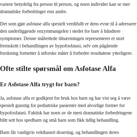
variere betydelig fra person til person, og noen individer kan se mer
dramatiske forbedringer enn andre.
Det som gjør asfotase alfa spesielt verdifullt er dens evne til å adressere
den underliggende enzymmangelen i stedet for bare å håndtere
symptomer. Denne målrettede tilnærmingen representerer et stort
fremskritt i behandlingen av hypofosfatasi, selv om pågående
forskning fortsetter å utforske måter å forbedre resultatene ytterligere.
Ofte stilte spørsmål om Asfotase Alfa
Er Asfotase Alfa trygt for barn?
Ja, asfotase alfa er godkjent for bruk hos barn og har vist seg å være
spesielt gunstig for pediatriske pasienter med alvorlige former for
hypofosfatasi. Faktisk har noen av de mest dramatiske forbedringene
blitt sett hos spedbarn og små barn som fikk tidlig behandling.
Barn får vanligvis vektbasert dosering, og behandlingen deres