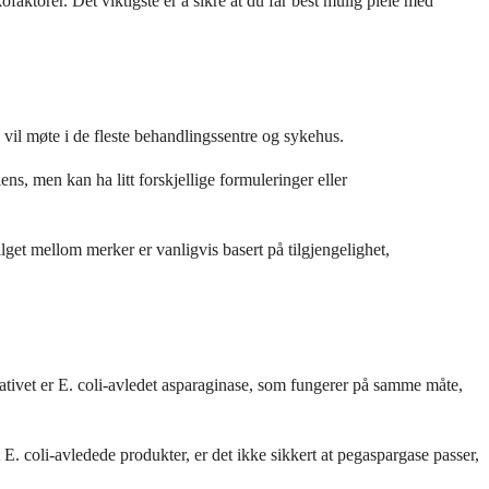
aktorer. Det viktigste er å sikre at du får best mulig pleie med
il møte i de fleste behandlingssentre og sykehus.
s, men kan ha litt forskjellige formuleringer eller
alget mellom merker er vanligvis basert på tilgjengelighet,
nativet er E. coli-avledet asparaginase, som fungerer på samme måte,
E. coli-avledede produkter, er det ikke sikkert at pegaspargase passer,