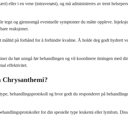
rt) eller i en vene (intravenøst), og må administreres av trent helsepe
itale tegn og gjennomgå eventuelle symptomer du måtte oppleve. Injeksj
bare reaksjoner.
lett måltid på forhånd for å forhindre kvalme. Å holde deg godt hydrert 
isiner du bør unngå før behandlingen og vil koordinere timingen med din
al effektivitet.
ia Chrysanthemi?
ttype, behandlingsprotokoll og hvor godt du responderer på behandlingen.
andlingsprotokoller for din spesielle type leukemi eller lymfom. Disse 