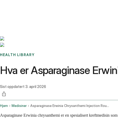
Benchmarks
Stories
FAQ
Sign up / Log in
HEALTH LIBRARY
Hva er Asparaginase Erwini
Sist oppdatert
3. april 2026
Hjem
Medisiner
Asparaginase Erwinia Chrysanthemi Injection Route
Asparaginase Erwinia chrysanthemi er en spesialisert kreftmedisin so