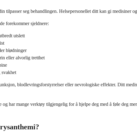
 tilpasser seg behandlingen. Helsepersonellet ditt kan gi medisiner og 
 de forekommer sjeldnere:
tbredt utslett
ist
ler blødninger
 eller alvorlig tretthet
pine
g svakhet
unksjon, blodlevringsforstyrrelser eller nevrologiske effekter. Ditt m
ne og har mange verktøy tilgjengelig for å hjelpe deg med å føle deg m
hrysanthemi?