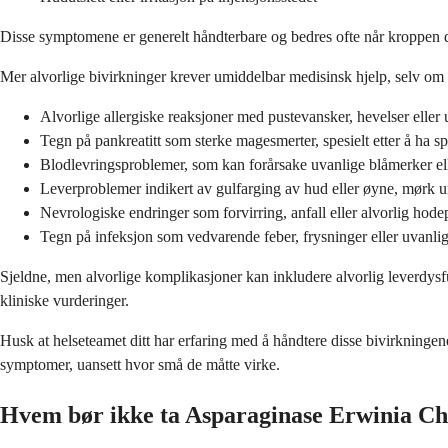
Disse symptomene er generelt håndterbare og bedres ofte når kroppen din
Mer alvorlige bivirkninger krever umiddelbar medisinsk hjelp, selv om
Alvorlige allergiske reaksjoner med pustevansker, hevelser eller u
Tegn på pankreatitt som sterke magesmerter, spesielt etter å ha sp
Blodlevringsproblemer, som kan forårsake uvanlige blåmerker el
Leverproblemer indikert av gulfarging av hud eller øyne, mørk urin
Nevrologiske endringer som forvirring, anfall eller alvorlig hode
Tegn på infeksjon som vedvarende feber, frysninger eller uvanli
Sjeldne, men alvorlige komplikasjoner kan inkludere alvorlig leverdysf
kliniske vurderinger.
Husk at helseteamet ditt har erfaring med å håndtere disse bivirkninge
symptomer, uansett hvor små de måtte virke.
Hvem bør ikke ta Asparaginase Erwinia C