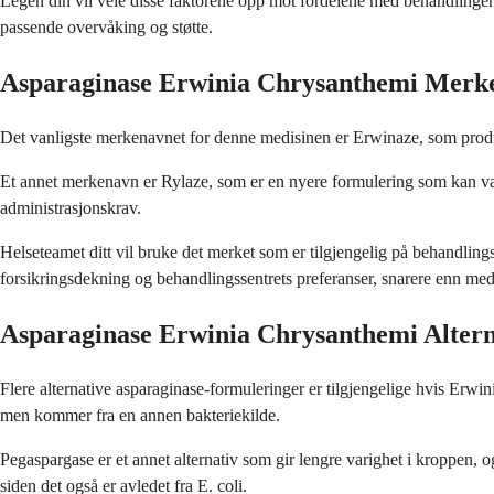
Legen din vil veie disse faktorene opp mot fordelene med behandlingen, d
passende overvåking og støtte.
Asparaginase Erwinia Chrysanthemi Merk
Det vanligste merkenavnet for denne medisinen er Erwinaze, som produs
Et annet merkenavn er Rylaze, som er en nyere formulering som kan være
administrasjonskrav.
Helseteamet ditt vil bruke det merket som er tilgjengelig på behandlingss
forsikringsdekning og behandlingssentrets preferanser, snarere enn me
Asparaginase Erwinia Chrysanthemi Altern
Flere alternative asparaginase-formuleringer er tilgjengelige hvis Erwi
men kommer fra en annen bakteriekilde.
Pegaspargase er et annet alternativ som gir lengre varighet i kroppen, o
siden det også er avledet fra E. coli.