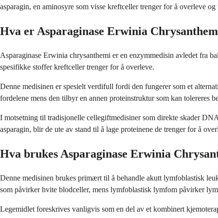
asparagin, en aminosyre som visse kreftceller trenger for å overleve og 
Hva er Asparaginase Erwinia Chrysanthem
Asparaginase Erwinia chrysanthemi er en enzymmedisin avledet fra bakt
spesifikke stoffer kreftceller trenger for å overleve.
Denne medisinen er spesielt verdifull fordi den fungerer som et alterna
fordelene mens den tilbyr en annen proteinstruktur som kan tolereres be
I motsetning til tradisjonelle cellegiftmedisiner som direkte skader DN
asparagin, blir de ute av stand til å lage proteinene de trenger for å over
Hva brukes Asparaginase Erwinia Chrysant
Denne medisinen brukes primært til å behandle akutt lymfoblastisk leu
som påvirker hvite blodceller, mens lymfoblastisk lymfom påvirker lym
Legemidlet foreskrives vanligvis som en del av et kombinert kjemotera