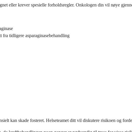
net eller krever spesielle forholdsregler. Onkologen din vil nøye gjen
aginase
itt fra tidligere asparaginasebehandling
lt kan skade fosteret. Helseteamet ditt vil diskutere risikoen og forde