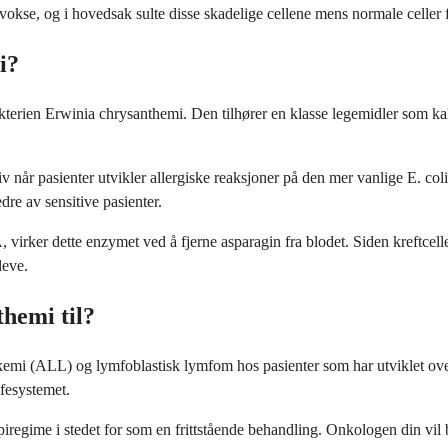
vokse, og i hovedsak sulte disse skadelige cellene mens normale celler fo
i?
erien Erwinia chrysanthemi. Den tilhører en klasse legemidler som kal
tiv når pasienter utvikler allergiske reaksjoner på den mer vanlige E. c
dre av sensitive pasienter.
A, virker dette enzymet ved å fjerne asparagin fra blodet. Siden kreftc
leve.
hemi til?
kemi (ALL) og lymfoblastisk lymfom hos pasienter som har utviklet over
fesystemet.
piregime i stedet for som en frittstående behandling. Onkologen din vi