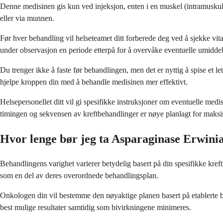
Denne medisinen gis kun ved injeksjon, enten i en muskel (intramuskulæ
eller via munnen.
Før hver behandling vil helseteamet ditt forberede deg ved å sjekke v
under observasjon en periode etterpå for å overvåke eventuelle umiddel
Du trenger ikke å faste før behandlingen, men det er nyttig å spise et 
hjelpe kroppen din med å behandle medisinen mer effektivt.
Helsepersonellet ditt vil gi spesifikke instruksjoner om eventuelle med
timingen og sekvensen av kreftbehandlinger er nøye planlagt for maksim
Hvor lenge bør jeg ta Asparaginase Erwin
Behandlingens varighet varierer betydelig basert på din spesifikke kref
som en del av deres overordnede behandlingsplan.
Onkologen din vil bestemme den nøyaktige planen basert på etablerte beh
best mulige resultater samtidig som bivirkningene minimeres.