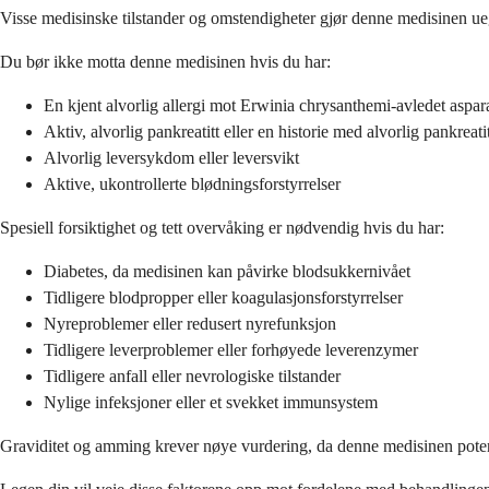
Visse medisinske tilstander og omstendigheter gjør denne medisinen ueg
Du bør ikke motta denne medisinen hvis du har:
En kjent alvorlig allergi mot Erwinia chrysanthemi-avledet aspar
Aktiv, alvorlig pankreatitt eller en historie med alvorlig pankreat
Alvorlig leversykdom eller leversvikt
Aktive, ukontrollerte blødningsforstyrrelser
Spesiell forsiktighet og tett overvåking er nødvendig hvis du har:
Diabetes, da medisinen kan påvirke blodsukkernivået
Tidligere blodpropper eller koagulasjonsforstyrrelser
Nyreproblemer eller redusert nyrefunksjon
Tidligere leverproblemer eller forhøyede leverenzymer
Tidligere anfall eller nevrologiske tilstander
Nylige infeksjoner eller et svekket immunsystem
Graviditet og amming krever nøye vurdering, da denne medisinen potensie