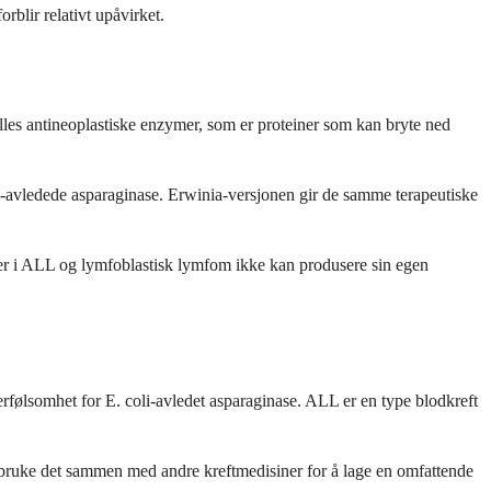
rblir relativt upåvirket.
les antineoplastiske enzymer, som er proteiner som kan bryte ned
oli-avledede asparaginase. Erwinia-versjonen gir de samme terapeutiske
eller i ALL og lymfoblastisk lymfom ikke kan produsere sin egen
følsomhet for E. coli-avledet asparaginase. ALL er en type blodkreft
l bruke det sammen med andre kreftmedisiner for å lage en omfattende