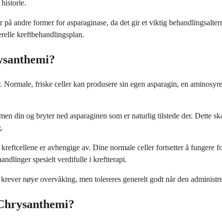
historie.
er på andre former for asparaginase, da det gir et viktig behandlingsalt
erelle kreftbehandlingsplan.
ysanthemi?
r. Normale, friske celler kan produsere sin egen asparagin, en aminosyr
din og bryter ned asparaginen som er naturlig tilstede der. Dette skaper
.
kreftcellene er avhengige av. Dine normale celler fortsetter å fungere f
dlinger spesielt verdifulle i kreftterapi.
rever nøye overvåking, men tolereres generelt godt når den administrer
 Chrysanthemi?