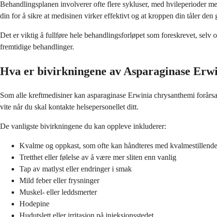
Behandlingsplanen involverer ofte flere sykluser, med hvileperioder m
din for å sikre at medisinen virker effektivt og at kroppen din tåler den 
Det er viktig å fullføre hele behandlingsforløpet som foreskrevet, selv o
fremtidige behandlinger.
Hva er bivirkningene av Asparaginase Erw
Som alle kreftmedisiner kan asparaginase Erwinia chrysanthemi forårsak
vite når du skal kontakte helsepersonellet ditt.
De vanligste bivirkningene du kan oppleve inkluderer:
Kvalme og oppkast, som ofte kan håndteres med kvalmestillende
Tretthet eller følelse av å være mer sliten enn vanlig
Tap av matlyst eller endringer i smak
Mild feber eller frysninger
Muskel- eller leddsmerter
Hodepine
Hudutslett eller irritasjon på injeksjonsstedet