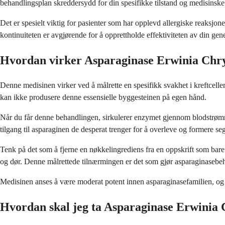
behandlingsplan skreddersydd for din spesifikke tilstand og medisinske 
Det er spesielt viktig for pasienter som har opplevd allergiske reaksjon
kontinuiteten er avgjørende for å opprettholde effektiviteten av din gen
Hvordan virker Asparaginase Erwinia Chr
Denne medisinen virker ved å målrette en spesifikk svakhet i kreftcelle
kan ikke produsere denne essensielle byggesteinen på egen hånd.
Når du får denne behandlingen, sirkulerer enzymet gjennom blodstrømmen 
tilgang til asparaginen de desperat trenger for å overleve og formere seg
Tenk på det som å fjerne en nøkkelingrediens fra en oppskrift som bare 
og dør. Denne målrettede tilnærmingen er det som gjør asparaginasebehan
Medisinen anses å være moderat potent innen asparaginasefamilien, og k
Hvordan skal jeg ta Asparaginase Erwinia