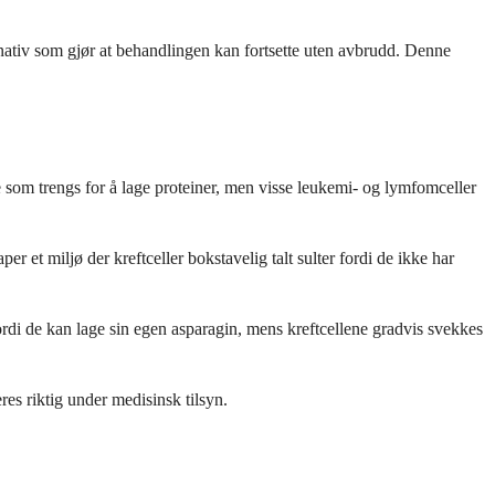
ernativ som gjør at behandlingen kan fortsette uten avbrudd. Denne
e som trengs for å lage proteiner, men visse leukemi- og lymfomceller
 et miljø der kreftceller bokstavelig talt sulter fordi de ikke har
ordi de kan lage sin egen asparagin, mens kreftcellene gradvis svekkes
es riktig under medisinsk tilsyn.