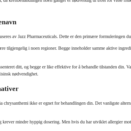
a kreftbehandlingen noen ganger er nødvendig til tross for visse risikof
enavn
eres av Jazz Pharmaceuticals. Dette er den primære formuleringen du v
 tilgjengelig i noen regioner. Begge inneholder samme aktive ingredien
enteret ditt, og begge er like effektive for å behandle tilstanden din. V
disinsk nødvendighet.
ativer
nia chrysanthemi ikke er egnet for behandlingen din. Det vanligste alter
g krever mindre hyppig dosering. Men hvis du har utviklet allergier mot 