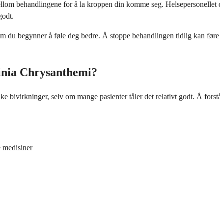
ellom behandlingene for å la kroppen din komme seg. Helsepersonellet d
godt.
m du begynner å føle deg bedre. Å stoppe behandlingen tidlig kan føre til
inia Chrysanthemi?
e bivirkninger, selv om mange pasienter tåler det relativt godt. Å fors
 medisiner