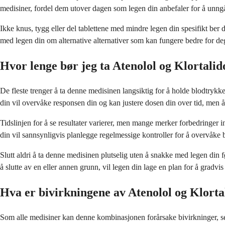
medisiner, fordel dem utover dagen som legen din anbefaler for å unngå
Ikke knus, tygg eller del tablettene med mindre legen din spesifikt ber
med legen din om alternative alternativer som kan fungere bedre for de
Hvor lenge bør jeg ta Atenolol og Klortali
De fleste trenger å ta denne medisinen langsiktig for å holde blodtrykke
din vil overvåke responsen din og kan justere dosen din over tid, men å s
Tidslinjen for å se resultater varierer, men mange merker forbedringer i
din vil sannsynligvis planlegge regelmessige kontroller for å overvåke
Slutt aldri å ta denne medisinen plutselig uten å snakke med legen din fø
å slutte av en eller annen grunn, vil legen din lage en plan for å gradvi
Hva er bivirkningene av Atenolol og Klorta
Som alle medisiner kan denne kombinasjonen forårsake bivirkninger, sel