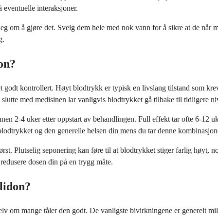
 eventuelle interaksjoner.
 deg om å gjøre det. Svelg dem hele med nok vann for å sikre at de når 
g.
don?
t godt kontrollert. Høyt blodtrykk er typisk en livslang tilstand som kre
lutte med medisinen lar vanligvis blodtrykket gå tilbake til tidligere ni
nnen 2-4 uker etter oppstart av behandlingen. Full effekt tar ofte 6-12 
 blodtrykket og den generelle helsen din mens du tar denne kombinasjon
rst. Plutselig seponering kan føre til at blodtrykket stiger farlig høyt, 
s redusere dosen din på en trygg måte.
lidon?
v om mange tåler den godt. De vanligste bivirkningene er generelt mild