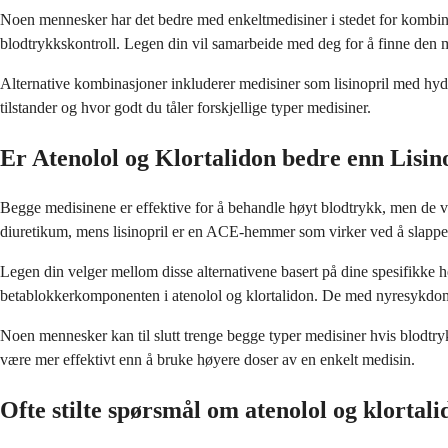
Noen mennesker har det bedre med enkeltmedisiner i stedet for kombinas
blodtrykkskontroll. Legen din vil samarbeide med deg for å finne den m
Alternative kombinasjoner inkluderer medisiner som lisinopril med hydr
tilstander og hvor godt du tåler forskjellige typer medisiner.
Er Atenolol og Klortalidon bedre enn Lisin
Begge medisinene er effektive for å behandle høyt blodtrykk, men de vi
diuretikum, mens lisinopril er en ACE-hemmer som virker ved å slappe
Legen din velger mellom disse alternativene basert på dine spesifikke h
betablokkerkomponenten i atenolol og klortalidon. De med nyresykdom el
Noen mennesker kan til slutt trenge begge typer medisiner hvis blodt
være mer effektivt enn å bruke høyere doser av en enkelt medisin.
Ofte stilte spørsmål om atenolol og klortali