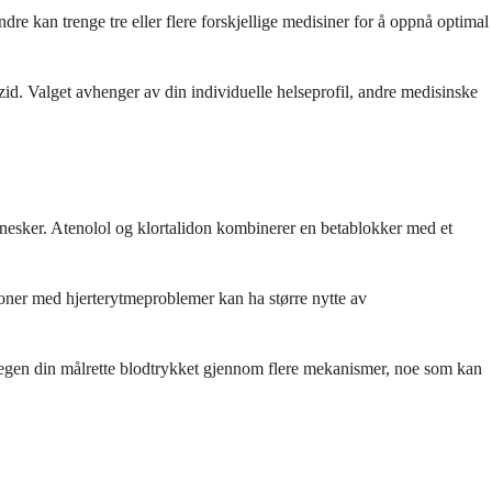
e kan trenge tre eller flere forskjellige medisiner for å oppnå optimal
id. Valget avhenger av din individuelle helseprofil, andre medisinske
nnesker. Atenolol og klortalidon kombinerer en betablokker med et
soner med hjerterytmeproblemer kan ha større nytte av
legen din målrette blodtrykket gjennom flere mekanismer, noe som kan