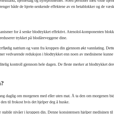
teinfarkt, hjerneslag og nyreproblemer. Noen personer med visse hjerte
renger både de hjerte-senkende effektene av en betablokker og de væsk
 for å senke blodtrykket effektivt. Atenolol-komponenten blokkerer vis
og reduserer trykket på blodåreveggene dine.
erflødig natrium og vann fra kroppen din gjennom økt vannlating. Dett
 mer vedvarende reduksjon i blodtrykket enn noen av medisinene kunne
itelig kontroll gjennom hele dagen. De fleste merker at blodtrykket der
n?
ang daglig om morgenen med eller uten mat. Å ta den om morgenen bidra
den til frokost hvis det hjelper deg å huske.
tabile nivåer i kroppen din. Denne konsistensen hjelper medisinen til å 