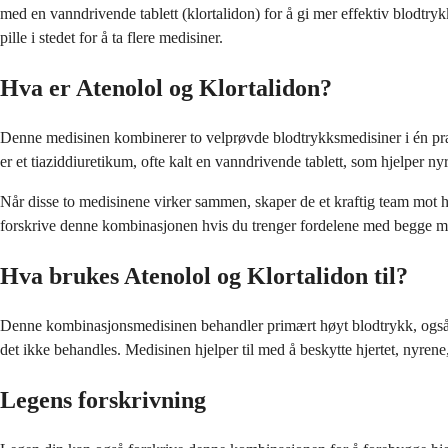
med en vanndrivende tablett (klortalidon) for å gi mer effektiv blodt
pille i stedet for å ta flere medisiner.
Hva er Atenolol og Klortalidon?
Denne medisinen kombinerer to velprøvde blodtrykksmedisiner i én prakti
er et tiaziddiuretikum, ofte kalt en vanndrivende tablett, som hjelper ny
Når disse to medisinene virker sammen, skaper de et kraftig team mot h
forskrive denne kombinasjonen hvis du trenger fordelene med begge me
Hva brukes Atenolol og Klortalidon til?
Denne kombinasjonsmedisinen behandler primært høyt blodtrykk, også kj
det ikke behandles. Medisinen hjelper til med å beskytte hjertet, nyre
Legens forskrivning