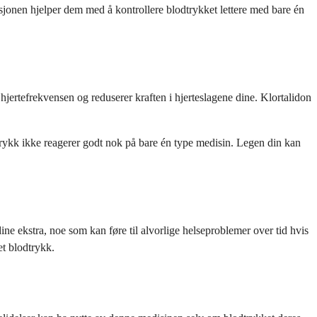
jonen hjelper dem med å kontrollere blodtrykket lettere med bare én
jertefrekvensen og reduserer kraften i hjerteslagene dine. Klortalidon
trykk ikke reagerer godt nok på bare én type medisin. Legen din kan
e ekstra, noe som kan føre til alvorlige helseproblemer over tid hvis
et blodtrykk.