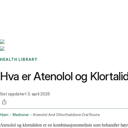
Benchmarks
Stories
FAQ
Sign up / Log in
HEALTH LIBRARY
Hva er Atenolol og Klortali
Sist oppdatert
3. april 2026
Hjem
Medisiner
Atenolol And Chlorthalidone Oral Route
Atenolol og klortalidon er en kombinasjonsmedisin som behandler høyt b