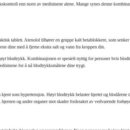
rykkskontroll enn noen av medisinene alene. Mange synes denne kombinas
sk tablett. Atenolol tilhører en gruppe kalt betablokkere, som senker h
rene dine med å fjerne ekstra salt og vann fra kroppen din.
øyt blodtrykk. Kombinasjonen er spesielt nyttig for personer hvis blod
disinene for å nå blodtrykksmålene dine trygt.
ent som hypertensjon. Høyt blodtrykk belaster hjertet og blodårene din
ne, hjernen og andre organer mot skader forårsaket av vedvarende forhøy