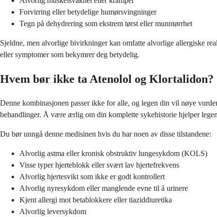
Alvorlig muskelsvakhet eller kramper
Forvirring eller betydelige humørsvingninger
Tegn på dehydrering som ekstrem tørst eller munntørrhet
Sjeldne, men alvorlige bivirkninger kan omfatte alvorlige allergiske rea
eller symptomer som bekymrer deg betydelig.
Hvem bør ikke ta Atenolol og Klortalidon?
Denne kombinasjonen passer ikke for alle, og legen din vil nøye vurder
behandlinger. Å være ærlig om din komplette sykehistorie hjelper legen 
Du bør unngå denne medisinen hvis du har noen av disse tilstandene:
Alvorlig astma eller kronisk obstruktiv lungesykdom (KOLS)
Visse typer hjerteblokk eller svært lav hjertefrekvens
Alvorlig hjertesvikt som ikke er godt kontrollert
Alvorlig nyresykdom eller manglende evne til å urinere
Kjent allergi mot betablokkere eller tiaziddiuretika
Alvorlig leversykdom