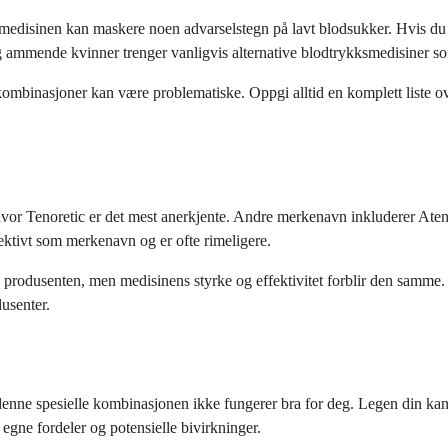
e medisinen kan maskere noen advarselstegn på lavt blodsukker. Hvis du
 ammende kvinner trenger vanligvis alternative blodtrykksmedisiner som
ombinasjoner kan være problematiske. Oppgi alltid en komplett liste ove
vor Tenoretic er det mest anerkjente. Andre merkenavn inkluderer Aten
ektivt som merkenavn og er ofte rimeligere.
v produsenten, men medisinens styrke og effektivitet forblir den samme
usenter.
denne spesielle kombinasjonen ikke fungerer bra for deg. Legen din 
egne fordeler og potensielle bivirkninger.