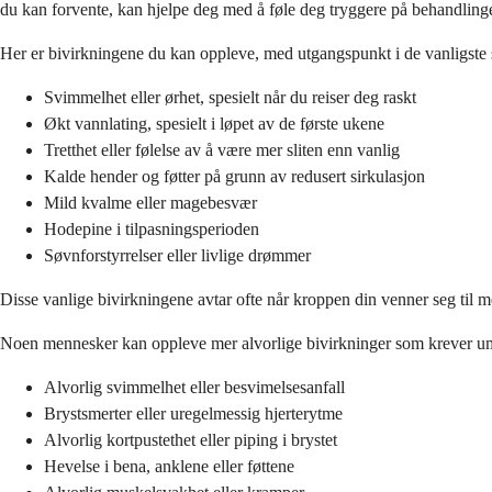
du kan forvente, kan hjelpe deg med å føle deg tryggere på behandling
Her er bivirkningene du kan oppleve, med utgangspunkt i de vanligste s
Svimmelhet eller ørhet, spesielt når du reiser deg raskt
Økt vannlating, spesielt i løpet av de første ukene
Tretthet eller følelse av å være mer sliten enn vanlig
Kalde hender og føtter på grunn av redusert sirkulasjon
Mild kvalme eller magebesvær
Hodepine i tilpasningsperioden
Søvnforstyrrelser eller livlige drømmer
Disse vanlige bivirkningene avtar ofte når kroppen din venner seg til m
Noen mennesker kan oppleve mer alvorlige bivirkninger som krever umi
Alvorlig svimmelhet eller besvimelsesanfall
Brystsmerter eller uregelmessig hjerterytme
Alvorlig kortpustethet eller piping i brystet
Hevelse i bena, anklene eller føttene