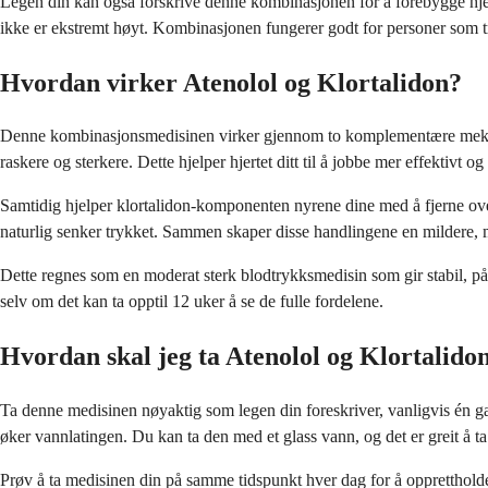
Legen din kan også forskrive denne kombinasjonen for å forebygge hjer
ikke er ekstremt høyt. Kombinasjonen fungerer godt for personer som t
Hvordan virker Atenolol og Klortalidon?
Denne kombinasjonsmedisinen virker gjennom to komplementære mekanismer
raskere og sterkere. Dette hjelper hjertet ditt til å jobbe mer effektivt 
Samtidig hjelper klortalidon-komponenten nyrene dine med å fjerne ov
naturlig senker trykket. Sammen skaper disse handlingene en mildere,
Dette regnes som en moderat sterk blodtrykksmedisin som gir stabil, pål
selv om det kan ta opptil 12 uker å se de fulle fordelene.
Hvordan skal jeg ta Atenolol og Klortalido
Ta denne medisinen nøyaktig som legen din foreskriver, vanligvis én g
øker vannlatingen. Du kan ta den med et glass vann, og det er greit å ta 
Prøv å ta medisinen din på samme tidspunkt hver dag for å opprettholde s