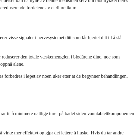
lidelser kan ha nytte av denne medisinen selv om blodtrykket deres
ereduserende fordelene av et diuretikum.
se signaler i nervesystemet ditt som får hjertet ditt til å slå
e reduserer den totale væskemengden i blodårene dine, noe som
 oppnå alene.
es forbedres i løpet av noen uker etter at de begynner behandlingen,
r til å minimere nattlige turer på badet siden vanntablettkomponenten
virke mer effektivt og gjør det lettere å huske. Hvis du tar andre