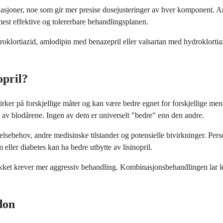
joner, noe som gir mer presise dosejusteringer av hver komponent. Andr
est effektive og tolererbare behandlingsplanen.
oklortiazid, amlodipin med benazepril eller valsartan med hydroklortiaz
opril?
rker på forskjellige måter og kan være bedre egnet for forskjellige me
 av blodårene. Ingen av dem er universelt "bedre" enn den andre.
elsebehov, andre medisinske tilstander og potensielle bivirkninger. Per
ler diabetes kan ha bedre utbytte av lisinopril.
rykket krever mer aggressiv behandling. Kombinasjonsbehandlingen lar 
don