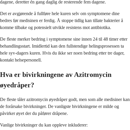
dagene, deretter én gang daglig de resterende fem dagene.
Det er avgjørende å fullføre hele kuren selv om symptomene dine
bedres før medisinen er ferdig. Å stoppe tidlig kan tillate bakterier å
komme tilbake og potensielt utvikle resistens mot antibiotika.
De fleste merker bedring i symptomene sine innen 24 til 48 timer etter
behandlingsstart. Imidlertid kan den fullstendige helingsprosessen ta
hele syv-dagers kuren. Hvis du ikke ser noen bedring etter tre dager,
kontakt helsepersonell.
Hva er bivirkningene av Azitromycin
øyedråper?
De fleste tåler azitromycin øyedråper godt, men som alle medisiner kan
de forårsake bivirkninger. De vanligste bivirkningene er milde og
påvirker øyet der du påfører dråpene.
Vanlige bivirkninger du kan oppleve inkluderer: