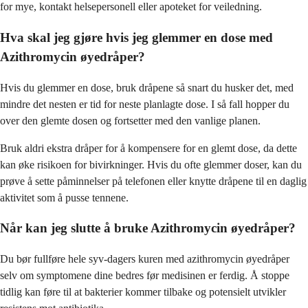
for mye, kontakt helsepersonell eller apoteket for veiledning.
Hva skal jeg gjøre hvis jeg glemmer en dose med
Azithromycin øyedråper?
Hvis du glemmer en dose, bruk dråpene så snart du husker det, med
mindre det nesten er tid for neste planlagte dose. I så fall hopper du
over den glemte dosen og fortsetter med den vanlige planen.
Bruk aldri ekstra dråper for å kompensere for en glemt dose, da dette
kan øke risikoen for bivirkninger. Hvis du ofte glemmer doser, kan du
prøve å sette påminnelser på telefonen eller knytte dråpene til en daglig
aktivitet som å pusse tennene.
Når kan jeg slutte å bruke Azithromycin øyedråper?
Du bør fullføre hele syv-dagers kuren med azithromycin øyedråper
selv om symptomene dine bedres før medisinen er ferdig. Å stoppe
tidlig kan føre til at bakterier kommer tilbake og potensielt utvikler