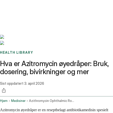
Benchmarks
Stories
FAQ
Sign up / Log in
HEALTH LIBRARY
Hva er Azitromycin øyedråper: Bruk,
dosering, bivirkninger og mer
Sist oppdatert
3. april 2026
Hjem
Medisiner
Azithromycin Ophthalmic Route
Azitromycin øyedråper er en reseptbelagt antibiotikamedisin spesielt