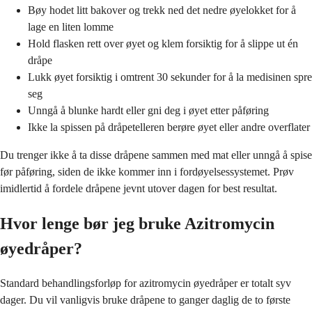
Bøy hodet litt bakover og trekk ned det nedre øyelokket for å
lage en liten lomme
Hold flasken rett over øyet og klem forsiktig for å slippe ut én
dråpe
Lukk øyet forsiktig i omtrent 30 sekunder for å la medisinen spre
seg
Unngå å blunke hardt eller gni deg i øyet etter påføring
Ikke la spissen på dråpetelleren berøre øyet eller andre overflater
Du trenger ikke å ta disse dråpene sammen med mat eller unngå å spise
før påføring, siden de ikke kommer inn i fordøyelsessystemet. Prøv
imidlertid å fordele dråpene jevnt utover dagen for best resultat.
Hvor lenge bør jeg bruke Azitromycin
øyedråper?
Standard behandlingsforløp for azitromycin øyedråper er totalt syv
dager. Du vil vanligvis bruke dråpene to ganger daglig de to første