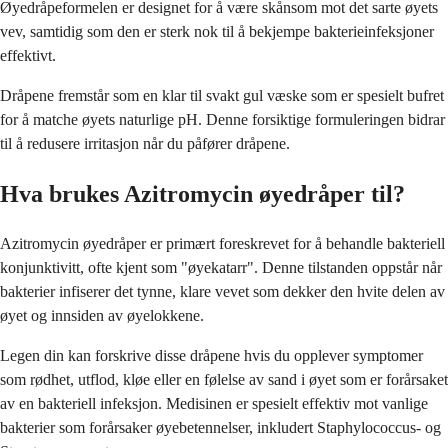
Øyedråpeformelen er designet for å være skånsom mot det sarte øyets
vev, samtidig som den er sterk nok til å bekjempe bakterieinfeksjoner
effektivt.
Dråpene fremstår som en klar til svakt gul væske som er spesielt bufret
for å matche øyets naturlige pH. Denne forsiktige formuleringen bidrar
til å redusere irritasjon når du påfører dråpene.
Hva brukes Azitromycin øyedråper til?
Azitromycin øyedråper er primært foreskrevet for å behandle bakteriell
konjunktivitt, ofte kjent som "øyekatarr". Denne tilstanden oppstår når
bakterier infiserer det tynne, klare vevet som dekker den hvite delen av
øyet og innsiden av øyelokkene.
Legen din kan forskrive disse dråpene hvis du opplever symptomer
som rødhet, utflod, kløe eller en følelse av sand i øyet som er forårsaket
av en bakteriell infeksjon. Medisinen er spesielt effektiv mot vanlige
bakterier som forårsaker øyebetennelser, inkludert Staphylococcus- og