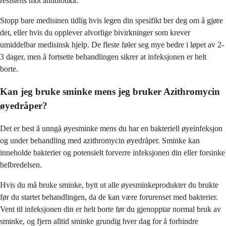
resistens mot antibiotika.
Stopp bare medisinen tidlig hvis legen din spesifikt ber deg om å gjøre
det, eller hvis du opplever alvorlige bivirkninger som krever
umiddelbar medisinsk hjelp. De fleste føler seg mye bedre i løpet av 2-
3 dager, men å fortsette behandlingen sikrer at infeksjonen er helt
borte.
Kan jeg bruke sminke mens jeg bruker Azithromycin
øyedråper?
Det er best å unngå øyesminke mens du har en bakteriell øyeinfeksjon
og under behandling med azithromycin øyedråper. Sminke kan
inneholde bakterier og potensielt forverre infeksjonen din eller forsinke
helbredelsen.
Hvis du må bruke sminke, bytt ut alle øyesminkeprodukter du brukte
før du startet behandlingen, da de kan være forurenset med bakterier.
Vent til infeksjonen din er helt borte før du gjenopptar normal bruk av
sminke, og fjern alltid sminke grundig hver dag for å forhindre