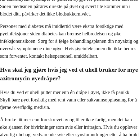
Siden medisinen påføres direkte på øyet og svært lite kommer inn i
blodet ditt, påvirker det ikke blodsukkernivået.
Personer med diabetes må imidlertid være ekstra forsiktige med
øyeinfeksjoner siden diabetes kan bremse helbredelsen og øke
infeksjonsrisikoen. Sørg for å følge behandlingsplanen din nøyaktig og
overvåk symptomene dine nøye. Hvis øyeinfeksjonen din ikke bedres
som forventet, kontakt helsepersonell umiddelbart.
Hva skal jeg gjøre hvis jeg ved et uhell bruker for mye
azitromycin øyedråper?
Hvis du ved et uhell putter mer enn én dråpe i øyet, ikke få panikk.
Skyll bare øyet forsiktig med rent vann eller saltvannsoppløsning for å
fjerne overflødig medisin.
Å bruke litt mer enn foreskrevet av og til er ikke farlig, men det kan
øke sjansen for bivirkninger som svie eller irritasjon. Hvis du opplever
alvorlig ubehag, vedvarende svie eller synsforandringer etter å ha brukt