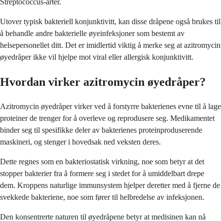
Streptococcus-arter.
Utover typisk bakteriell konjunktivitt, kan disse dråpene også brukes til
å behandle andre bakterielle øyeinfeksjoner som bestemt av
helsepersonellet ditt. Det er imidlertid viktig å merke seg at azitromycin
øyedråper ikke vil hjelpe mot viral eller allergisk konjunktivitt.
Hvordan virker azitromycin øyedråper?
Azitromycin øyedråper virker ved å forstyrre bakterienes evne til å lage
proteiner de trenger for å overleve og reprodusere seg. Medikamentet
binder seg til spesifikke deler av bakterienes proteinproduserende
maskineri, og stenger i hovedsak ned veksten deres.
Dette regnes som en bakteriostatisk virkning, noe som betyr at det
stopper bakterier fra å formere seg i stedet for å umiddelbart drepe
dem. Kroppens naturlige immunsystem hjelper deretter med å fjerne de
svekkede bakteriene, noe som fører til helbredelse av infeksjonen.
Den konsentrerte naturen til øyedråpene betyr at medisinen kan nå