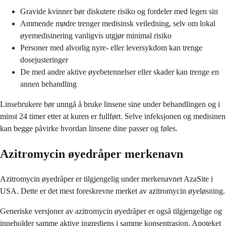
Gravide kvinner bør diskutere risiko og fordeler med legen sin
Ammende mødre trenger medisinsk veiledning, selv om lokal
øyemedisinering vanligvis utgjør minimal risiko
Personer med alvorlig nyre- eller leversykdom kan trenge
dosejusteringer
De med andre aktive øyebetennelser eller skader kan trenge en
annen behandling
Linsebrukere bør unngå å bruke linsene sine under behandlingen og i
minst 24 timer etter at kuren er fullført. Selve infeksjonen og medisinen
kan begge påvirke hvordan linsene dine passer og føles.
Azitromycin øyedråper merkenavn
Azitromycin øyedråper er tilgjengelig under merkenavnet AzaSite i
USA. Dette er det mest foreskrevne merket av azitromycin øyeløsning.
Generiske versjoner av azitromycin øyedråper er også tilgjengelige og
inneholder samme aktive ingrediens i samme konsentrasjon. Apoteket