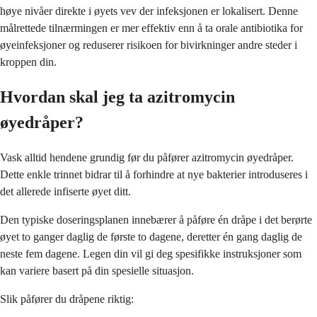
høye nivåer direkte i øyets vev der infeksjonen er lokalisert. Denne
målrettede tilnærmingen er mer effektiv enn å ta orale antibiotika for
øyeinfeksjoner og reduserer risikoen for bivirkninger andre steder i
kroppen din.
Hvordan skal jeg ta azitromycin
øyedråper?
Vask alltid hendene grundig før du påfører azitromycin øyedråper.
Dette enkle trinnet bidrar til å forhindre at nye bakterier introduseres i
det allerede infiserte øyet ditt.
Den typiske doseringsplanen innebærer å påføre én dråpe i det berørte
øyet to ganger daglig de første to dagene, deretter én gang daglig de
neste fem dagene. Legen din vil gi deg spesifikke instruksjoner som
kan variere basert på din spesielle situasjon.
Slik påfører du dråpene riktig: