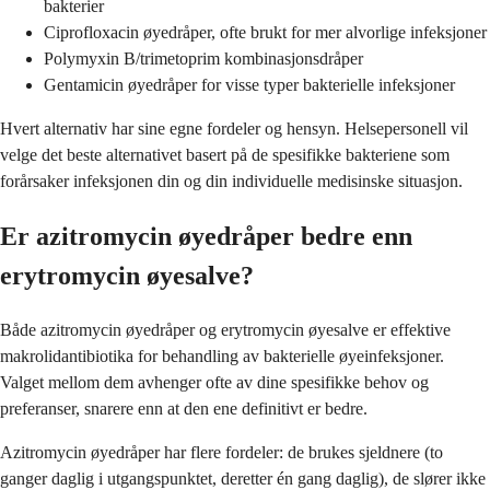
bakterier
Ciprofloxacin øyedråper, ofte brukt for mer alvorlige infeksjoner
Polymyxin B/trimetoprim kombinasjonsdråper
Gentamicin øyedråper for visse typer bakterielle infeksjoner
Hvert alternativ har sine egne fordeler og hensyn. Helsepersonell vil
velge det beste alternativet basert på de spesifikke bakteriene som
forårsaker infeksjonen din og din individuelle medisinske situasjon.
Er azitromycin øyedråper bedre enn
erytromycin øyesalve?
Både azitromycin øyedråper og erytromycin øyesalve er effektive
makrolidantibiotika for behandling av bakterielle øyeinfeksjoner.
Valget mellom dem avhenger ofte av dine spesifikke behov og
preferanser, snarere enn at den ene definitivt er bedre.
Azitromycin øyedråper har flere fordeler: de brukes sjeldnere (to
ganger daglig i utgangspunktet, deretter én gang daglig), de slører ikke