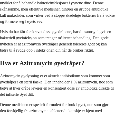
utviklet for å behandle bakterieinfeksjoner i øynene dine. Denne
skånsomme, men effektive medisinen tilhører en gruppe antibiotika
kalt makrolider, som virker ved å stoppe skadelige bakterier fra å vokse
og formere seg i øyets vev.
Hvis du har fått forskrevet disse øyedråpene, har du sannsynligvis en
bakteriell øyeinfeksjon som trenger målrettet behandling. Den gode
nyheten er at azitromycin øyedråper generelt tolereres godt og kan
bidra til å rydde opp i infeksjonen din når de brukes riktig.
Hva er Azitromycin øyedråper?
Azitromycin øyeløsning er et aktuelt antibiotikum som kommer som
øyedråper i en steril flaske. Den inneholder 1 % azitromycin, noe som
betyr at hver dråpe leverer en konsentrert dose av antibiotika direkte til
det infiserte øyet ditt.
Denne medisinen er spesielt formulert for bruk i øyet, noe som gjør
den forskjellig fra azitromycin tabletter du kanskje er kjent med.