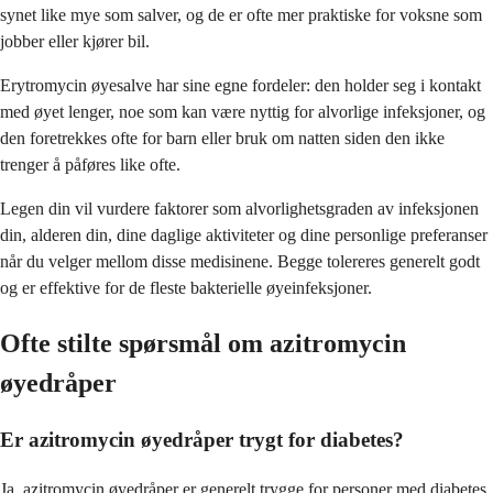
synet like mye som salver, og de er ofte mer praktiske for voksne som
jobber eller kjører bil.
Erytromycin øyesalve har sine egne fordeler: den holder seg i kontakt
med øyet lenger, noe som kan være nyttig for alvorlige infeksjoner, og
den foretrekkes ofte for barn eller bruk om natten siden den ikke
trenger å påføres like ofte.
Legen din vil vurdere faktorer som alvorlighetsgraden av infeksjonen
din, alderen din, dine daglige aktiviteter og dine personlige preferanser
når du velger mellom disse medisinene. Begge tolereres generelt godt
og er effektive for de fleste bakterielle øyeinfeksjoner.
Ofte stilte spørsmål om azitromycin
øyedråper
Er azitromycin øyedråper trygt for diabetes?
Ja, azitromycin øyedråper er generelt trygge for personer med diabetes.