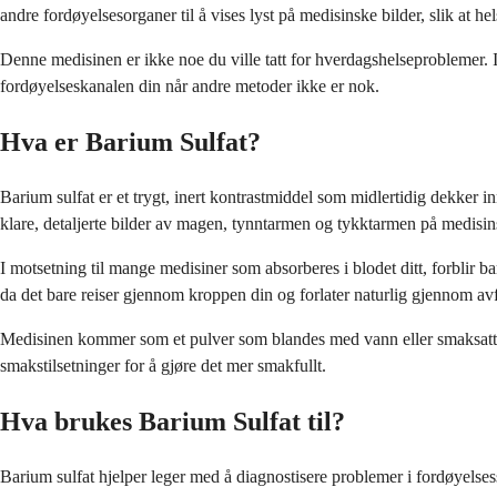
andre fordøyelsesorganer til å vises lyst på medisinske bilder, slik at 
Denne medisinen er ikke noe du ville tatt for hverdagshelseproblemer. I s
fordøyelseskanalen din når andre metoder ikke er nok.
Hva er Barium Sulfat?
Barium sulfat er et trygt, inert kontrastmiddel som midlertidig dekker 
klare, detaljerte bilder av magen, tynntarmen og tykktarmen på medisin
I motsetning til mange medisiner som absorberes i blodet ditt, forblir ba
da det bare reiser gjennom kroppen din og forlater naturlig gjennom av
Medisinen kommer som et pulver som blandes med vann eller smaksatt væ
smakstilsetninger for å gjøre det mer smakfullt.
Hva brukes Barium Sulfat til?
Barium sulfat hjelper leger med å diagnostisere problemer i fordøyelses