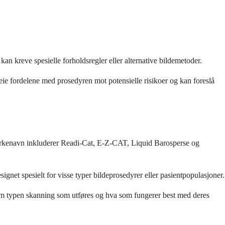
an kreve spesielle forholdsregler eller alternative bildemetoder.
eie fordelene med prosedyren mot potensielle risikoer og kan foreslå
merkenavn inkluderer Readi-Cat, E-Z-CAT, Liquid Barosperse og
ignet spesielt for visse typer bildeprosedyrer eller pasientpopulasjoner.
r som typen skanning som utføres og hva som fungerer best med deres