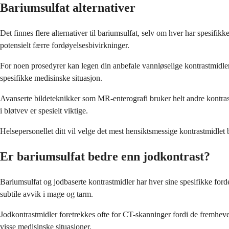
Bariumsulfat alternativer
Det finnes flere alternativer til bariumsulfat, selv om hver har spesif
potensielt færre fordøyelsesbivirkninger.
For noen prosedyrer kan legen din anbefale vannløselige kontrastmidler s
spesifikke medisinske situasjon.
Avanserte bildeteknikker som MR-enterografi bruker helt andre kontrast
i bløtvev er spesielt viktige.
Helsepersonellet ditt vil velge det mest hensiktsmessige kontrastmidlet 
Er bariumsulfat bedre enn jodkontrast?
Bariumsulfat og jodbaserte kontrastmidler har hver sine spesifikke ford
subtile avvik i mage og tarm.
Jodkontrastmidler foretrekkes ofte for CT-skanninger fordi de fremhe
visse medisinske situasjoner.