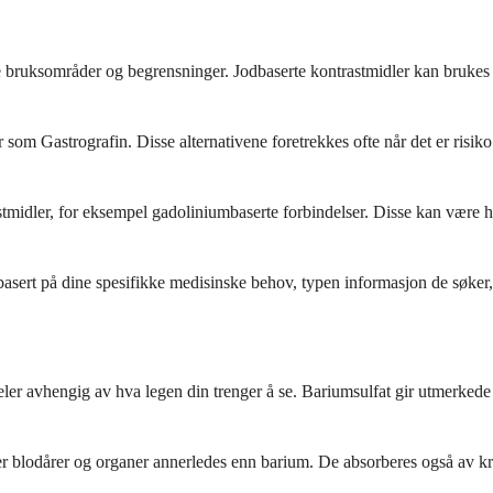
ikke bruksområder og begrensninger. Jodbaserte kontrastmidler kan brukes
om Gastrografin. Disse alternativene foretrekkes ofte når det er risiko f
midler, for eksempel gadoliniumbaserte forbindelser. Disse kan være he
basert på dine spesifikke medisinske behov, typen informasjon de søker, 
eler avhengig av hva legen din trenger å se. Bariumsulfat gir utmerkede 
ver blodårer og organer annerledes enn barium. De absorberes også av 