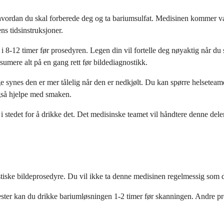
om hvordan du skal forberede deg og ta bariumsulfat. Medisinen kommer 
ns tidsinstruksjoner.
8-12 timer før prosedyren. Legen din vil fortelle deg nøyaktig når du s
umere alt på en gang rett før bildediagnostikk.
ynes den er mer tålelig når den er nedkjølt. Du kan spørre helseteamet
gså hjelpe med smaken.
i stedet for å drikke det. Det medisinske teamet vil håndtere denne del
tiske bildeprosedyre. Du vil ikke ta denne medisinen regelmessig som du
ester kan du drikke bariumløsningen 1-2 timer før skanningen. Andre pr