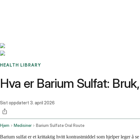
Benchmarks
Stories
FAQ
Sign up / Log in
HEALTH LIBRARY
Hva er Barium Sulfat: Bruk
Sist oppdatert
3. april 2026
Hjem
Medisiner
Barium Sulfate Oral Route
Barium sulfat er et krittaktig hvitt kontrastmiddel som hjelper leger å