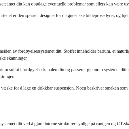
helseteamet ditt kan oppdage eventuelle problemer som ellers kan være us
tedet er den spesielt designet for diagnostiske bildeprosedyrer, og hjelp
innsiden av fordøyelsessystemet ditt. Stoffet inneholder barium, et natu
ske skanninger.
rium sulfat i fordøyelseskanalen din og passerer gjennom systemet ditt ut
føringen.
ske for å lage en drikkbar suspensjon. Noen beskriver smaken som kritt
systemet ditt ved å gjøre interne strukturer synlige på røntgen og CT-sk