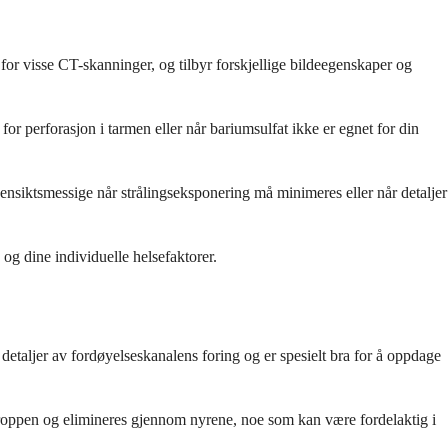
 for visse CT-skanninger, og tilbyr forskjellige bildeegenskaper og
or perforasjon i tarmen eller når bariumsulfat ikke er egnet for din
nsiktsmessige når strålingseksponering må minimeres eller når detaljer
og dine individuelle helsefaktorer.
detaljer av fordøyelseskanalens foring og er spesielt bra for å oppdage
kroppen og elimineres gjennom nyrene, noe som kan være fordelaktig i