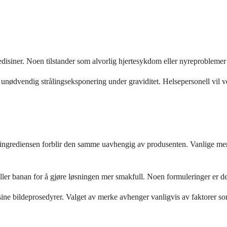
isiner. Noen tilstander som alvorlig hjertesykdom eller nyreproblemer k
 unødvendig strålingseksponering under graviditet. Helsepersonell vil v
ve ingrediensen forblir den samme uavhengig av produsenten. Vanlige 
ller banan for å gjøre løsningen mer smakfull. Noen formuleringer er des
for sine bildeprosedyrer. Valget av merke avhenger vanligvis av faktore