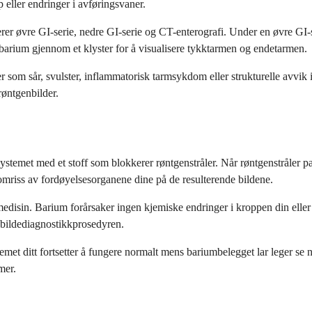
eller endringer i avføringsvaner.
er øvre GI-serie, nedre GI-serie og CT-enterografi. Under en øvre GI-s
barium gjennom et klyster for å visualisere tykktarmen og endetarmen.
r som sår, svulster, inflammatorisk tarmsykdom eller strukturelle avvik 
røntgenbilder.
stemet med et stoff som blokkerer røntgenstråler. Når røntgenstråler pa
mriss av fordøyelsesorganene dine på de resulterende bildene.
medisin. Barium forårsaker ingen kjemiske endringer i kroppen din eller
 bildediagnostikkprosedyren.
ystemet ditt fortsetter å fungere normalt mens bariumbelegget lar leger
mer.