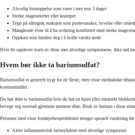
Alvorlig forstoppelse som varer i mer enn 3 dager
Sterke magesmerter eller kramper
Tegn på allergisk reaksjon som pustevansker, hevelse eller utslett
Manglende evne til å ha avføring kombinert med sterke magesme
Oppkast som hindrer deg i å holde væske nede
Hvis du opplever noen av disse mer alvorlige symptomene, ikke nøl med
Hvem bør ikke ta bariumsulfat?
Bariumsulfat er generelt trygt for de fleste, men visse medisinske tilsta
kontrastmidlet.
Du bør ikke ta bariumsulfat hvis du har en kjent eller mistenkt blokkeri
bevege seg normalt gjennom tarmene dine. Bruk av barium i disse situas
Personer med visse fordøyelsesproblemer trenger spesiell vurdering før 
Aktiv inflammatorisk tarmsykdom med alvorlige symptomer