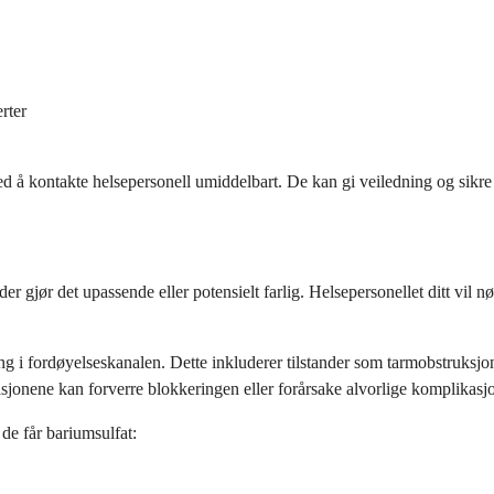
rter
 å kontakte helsepersonell umiddelbart. De kan gi veiledning og sikre 
nder gjør det upassende eller potensielt farlig. Helsepersonellet ditt vil
ng i fordøyelseskanalen. Dette inkluderer tilstander som tarmobstruksjon,
jonene kan forverre blokkeringen eller forårsake alvorlige komplikasjo
de får bariumsulfat: