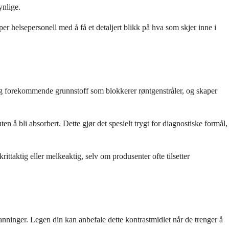
ynlige.
er helsepersonell med å få et detaljert blikk på hva som skjer inne i
rlig forekommende grunnstoff som blokkerer røntgenstråler, og skaper
en å bli absorbert. Dette gjør det spesielt trygt for diagnostiske formål,
aktig eller melkeaktig, selv om produsenter ofte tilsetter
anninger. Legen din kan anbefale dette kontrastmidlet når de trenger å