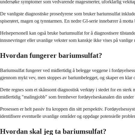
undersøke symptomer som vedvarende magesmerter, uforklarlig vekttap 
De vanligste diagnostiske prosedyrene som bruker bariumsulfat inkluder
spiserøret, magen og tynntarmen. En nedre GI-serie innebærer å motta 
Helsepersonell kan også bruke bariumsulfat for å diagnostisere tilstande
innsnevringer eller uvanlige vekster som kanskje ikke vises på vanlige 
Hvordan fungerer bariumsulfat?
Bariumsulfat fungerer ved midlertidig å belegge veggene i fordøyelsessy
gjennom mykt vev, men stoppes av bariumbelegget, og skaper en klar o
Dette regnes som et skånsomt diagnostisk verktøy i stedet for en sterk 
midlertidig "malingjobb" som fremhever fordøyelseskanalen din under
Prosessen er helt passiv fra kroppen din sitt perspektiv. Fordøyelsess
identifisere eventuelle uvanlige områder og oppdage potensielle proble
Hvordan skal jeg ta bariumsulfat?