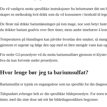
Du vil vanligvis motta spesifikke instruksjoner fra helseteamet ditt 
skaper en melkeaktig hvit drikk som du vil konsumere i henhold til lege
De fleste må drikke bariumløsningen på tom mage, noe som betyr faste i 
du drikker barium gradvis over flere timer, mens andre innebærer å kons
Temperaturen på blandingen kan påvirke hvordan den smaker, så mange s
gjennom et sugerør og følge den opp med en liten mengde vann kan o
For nedre GI-prosedyrer vil du motta bariumsulfatet gjennom et klyster 
hva du kan forvente under prosedyren.
Hvor lenge bør jeg ta bariumsulfat?
Bariumsulfat er typisk en engangsdose som tas spesifikt for din diagnos
Tidspunktet avhenger helt av din spesifikke bildeprosedyre. For noen t
timer, med din siste dose tatt rett før bildediagnostikken begynner.