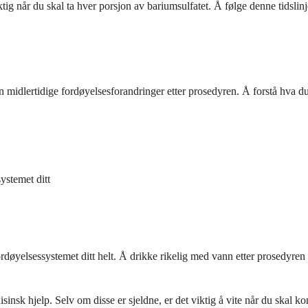
ktig når du skal ta hver porsjon av bariumsulfatet. Å følge denne tidslin
en midlertidige fordøyelsesforandringer etter prosedyren. Å forstå hva 
ystemet ditt
fordøyelsessystemet ditt helt. Å drikke rikelig med vann etter prosedyr
nsk hjelp. Selv om disse er sjeldne, er det viktig å vite når du skal ko