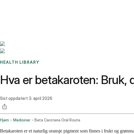
Benchmarks
Stories
FAQ
Sign up / Log in
HEALTH LIBRARY
Hva er betakaroten: Bruk, 
Sist oppdatert
3. april 2026
Hjem
Medisiner
Beta Carotene Oral Route
Betakaroten er et naturlig oransje pigment som finnes i frukt og grønns