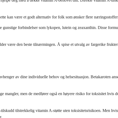
an hjelpe deg med å dekke vitamin A-behovet ditt. Direkte vitamin A-tilsk
ette kan være et godt alternativ for folk som ønsker flere næringsstoffer
unstige forbindelser som lykopen, lutein og zeaxanthin. Disse formule
lder være den beste tilnærmingen. Å spise et utvalg av fargerike fruk
vhenger av dine individuelle behov og helsesituasjon. Betakaroten anses
ge mangler, men de medfører også en høyere risiko for toksisitet hvis du
n-tilskudd tilstrekkelig vitamin A-støtte uten toksisitetsrisikoen. Men hv
r.