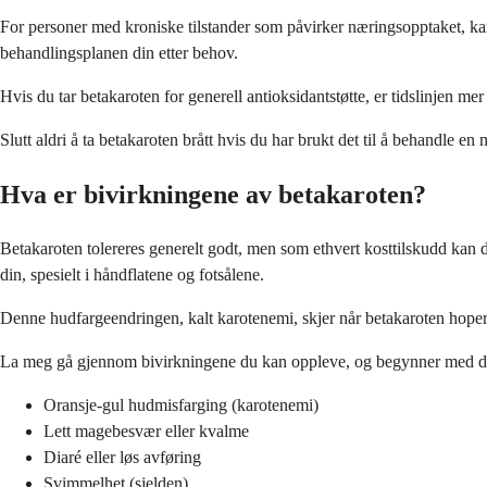
For personer med kroniske tilstander som påvirker næringsopptaket, kan
behandlingsplanen din etter behov.
Hvis du tar betakaroten for generell antioksidantstøtte, er tidslinjen me
Slutt aldri å ta betakaroten brått hvis du har brukt det til å behandle 
Hva er bivirkningene av betakaroten?
Betakaroten tolereres generelt godt, men som ethvert kosttilskudd kan 
din, spesielt i håndflatene og fotsålene.
Denne hudfargeendringen, kalt karotenemi, skjer når betakaroten hoper seg
La meg gå gjennom bivirkningene du kan oppleve, og begynner med de
Oransje-gul hudmisfarging (karotenemi)
Lett magebesvær eller kvalme
Diaré eller løs avføring
Svimmelhet (sjelden)