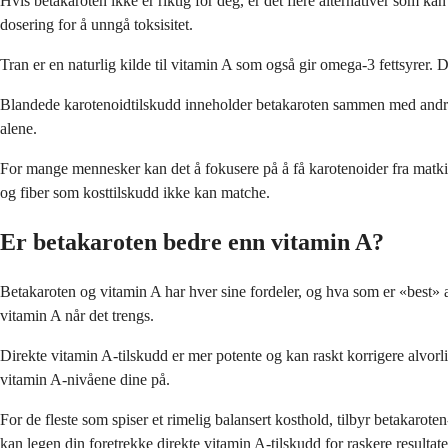
Hvis betakaroten ikke er riktig for deg, er det flere alternativer som k
dosering for å unngå toksisitet.
Tran er en naturlig kilde til vitamin A som også gir omega-3 fettsyrer. D
Blandede karotenoidtilskudd inneholder betakaroten sammen med andre g
alene.
For mange mennesker kan det å fokusere på å få karotenoider fra matki
og fiber som kosttilskudd ikke kan matche.
Er betakaroten bedre enn vitamin A?
Betakaroten og vitamin A har hver sine fordeler, og hva som er «best» a
vitamin A når det trengs.
Direkte vitamin A-tilskudd er mer potente og kan raskt korrigere alvorli
vitamin A-nivåene dine på.
For de fleste som spiser et rimelig balansert kosthold, tilbyr betakarote
kan legen din foretrekke direkte vitamin A-tilskudd for raskere resultate