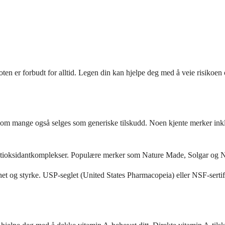
oten er forbudt for alltid. Legen din kan hjelpe deg med å veie risikoen
lv om mange også selges som generiske tilskudd. Noen kjente merker ink
tioksidantkomplekser. Populære merker som Nature Made, Solgar og NOW 
enhet og styrke. USP-seglet (United States Pharmacopeia) eller NSF-serti