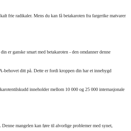
kalt frie radikaler. Mens du kan få betakaroten fra fargerike matvarer
pen din er ganske smart med betakaroten - den omdanner denne
 A-behovet ditt på. Dette er fordi kroppen din har et innebygd
etakarotentilskudd inneholder mellom 10 000 og 25 000 internasjonale
t. Denne mangelen kan føre til alvorlige problemer med synet,