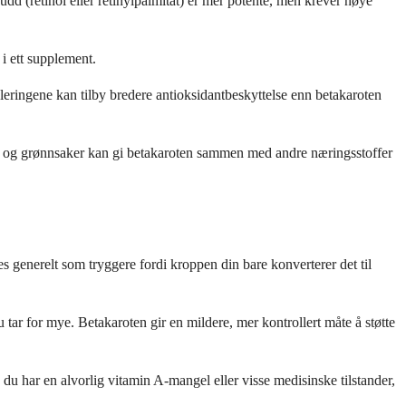
udd (retinol eller retinylpalmitat) er mer potente, men krever nøye
 i ett supplement.
ringene kan tilby bredere antioksidantbeskyttelse enn betakaroten
ter og grønnsaker kan gi betakaroten sammen med andre næringsstoffer
 generelt som tryggere fordi kroppen din bare konverterer det til
 tar for mye. Betakaroten gir en mildere, mer kontrollert måte å støtte
is du har en alvorlig vitamin A-mangel eller visse medisinske tilstander,