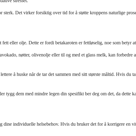
ative stresset.
sterk. Det virker forsiktig over tid for å støtte kroppens naturlige prose
tt eller olje. Dette er fordi betakaroten er fettløselig, noe som betyr at 
avokado, nøtter, olivenolje eller til og med et glass melk, kan forbedre
ttere å huske når de tar det sammen med sitt største måltid. Hvis du ta
 eller tygg dem med mindre legen din spesifikt ber deg om det, da dette
g dine individuelle helsebehov. Hvis du bruker det for å korrigere en v