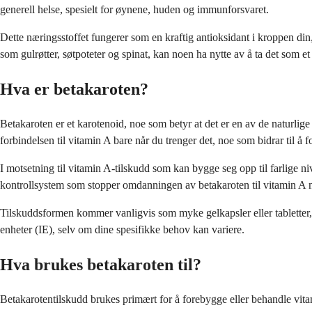
generell helse, spesielt for øynene, huden og immunforsvaret.
Dette næringsstoffet fungerer som en kraftig antioksidant i kroppen din
som gulrøtter, søtpoteter og spinat, kan noen ha nytte av å ta det som e
Hva er betakaroten?
Betakaroten er et karotenoid, noe som betyr at det er en av de naturli
forbindelsen til vitamin A bare når du trenger det, noe som bidrar til å f
I motsetning til vitamin A-tilskudd som kan bygge seg opp til farlige n
kontrollsystem som stopper omdanningen av betakaroten til vitamin A 
Tilskuddsformen kommer vanligvis som myke gelkapsler eller tabletter, 
enheter (IE), selv om dine spesifikke behov kan variere.
Hva brukes betakaroten til?
Betakarotentilskudd brukes primært for å forebygge eller behandle vita