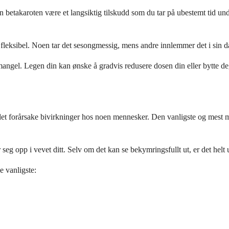
 betakaroten være et langsiktig tilskudd som du tar på ubestemt tid un
r fleksibel. Noen tar det sesongmessig, mens andre innlemmer det i sin da
en mangel. Legen din kan ønske å gradvis redusere dosen din eller bytte d
det forårsake bivirkninger hos noen mennesker. Den vanligste og mest m
 opp i vevet ditt. Selv om det kan se bekymringsfullt ut, er det helt ufa
 vanligste: