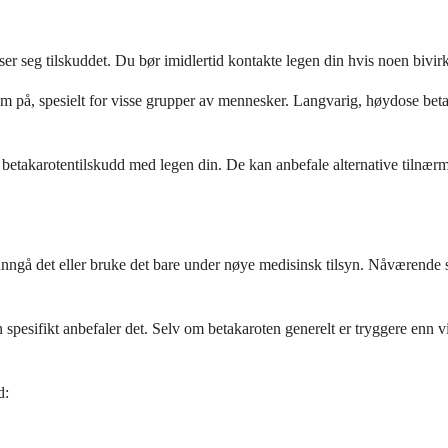
sser seg tilskuddet. Du bør imidlertid kontakte legen din hvis noen bivi
på, spesielt for visse grupper av mennesker. Langvarig, høydose betaka
tere betakarotentilskudd med legen din. De kan anbefale alternative tilnæ
 unngå det eller bruke det bare under nøye medisinsk tilsyn. Nåværende
 spesifikt anbefaler det. Selv om betakaroten generelt er tryggere enn vi
d: