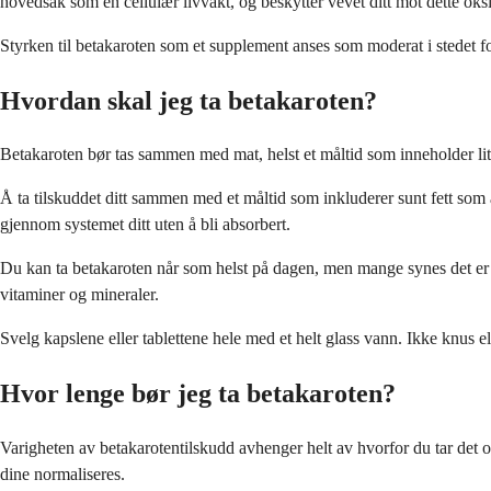
hovedsak som en cellulær livvakt, og beskytter vevet ditt mot dette oksid
Styrken til betakaroten som et supplement anses som moderat i stedet for 
Hvordan skal jeg ta betakaroten?
Betakaroten bør tas sammen med mat, helst et måltid som inneholder litt fe
Å ta tilskuddet ditt sammen med et måltid som inkluderer sunt fett som 
gjennom systemet ditt uten å bli absorbert.
Du kan ta betakaroten når som helst på dagen, men mange synes det er le
vitaminer og mineraler.
Svelg kapslene eller tablettene hele med et helt glass vann. Ikke knus
Hvor lenge bør jeg ta betakaroten?
Varigheten av betakarotentilskudd avhenger helt av hvorfor du tar det o
dine normaliseres.