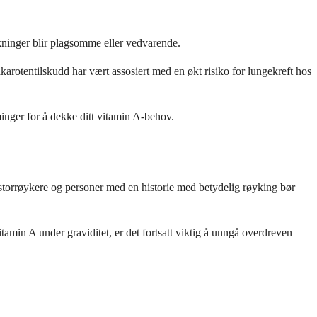
rkninger blir plagsomme eller vedvarende.
rotentilskudd har vært assosiert med en økt risiko for lungekreft hos
rminger for å dekke ditt vitamin A-behov.
 storrøykere og personer med en historie med betydelig røyking bør
tamin A under graviditet, er det fortsatt viktig å unngå overdreven