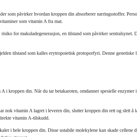
ander som påvirker hvordan kroppen din absorberer næringsstoffer. Per
 vitaminer som vitamin A fra mat.
siko for makuladegenerasjon, en tilstand som påvirker sentralsynet. Det e
lden tilstand som kalles erytropoietisk protoporfyri. Denne genetiske l
 A i kroppen din. Når du tar betakaroten, omdanner spesielle enzymer i 
r nok vitamin A lagret i leveren din, slutter kroppen din rett og slett 
direkte vitamin A-tilskudd.
kaler i hele kroppen din. Disse ustabile molekylene kan skade cellene di