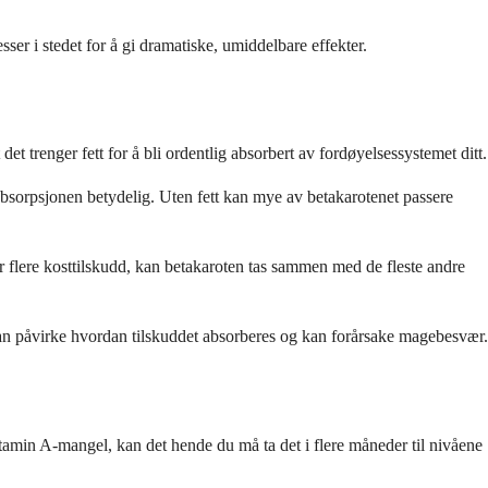
sser i stedet for å gi dramatiske, umiddelbare effekter.
det trenger fett for å bli ordentlig absorbert av fordøyelsessystemet ditt.
 absorpsjonen betydelig. Uten fett kan mye av betakarotenet passere
r flere kosttilskudd, kan betakaroten tas sammen med de fleste andre
 kan påvirke hvordan tilskuddet absorberes og kan forårsake magebesvær.
itamin A-mangel, kan det hende du må ta det i flere måneder til nivåene