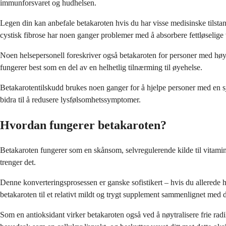
immunforsvaret og hudhelsen.
Legen din kan anbefale betakaroten hvis du har visse medisinske tilst
cystisk fibrose har noen ganger problemer med å absorbere fettløselige
Noen helsepersonell foreskriver også betakaroten for personer med høy ri
fungerer best som en del av en helhetlig tilnærming til øyehelse.
Betakarotentilskudd brukes noen ganger for å hjelpe personer med en sje
bidra til å redusere lysfølsomhetssymptomer.
Hvordan fungerer betakaroten?
Betakaroten fungerer som en skånsom, selvregulerende kilde til vitamin
trenger det.
Denne konverteringsprosessen er ganske sofistikert – hvis du allerede ha
betakaroten til et relativt mildt og trygt supplement sammenlignet med 
Som en antioksidant virker betakaroten også ved å nøytralisere frie radi