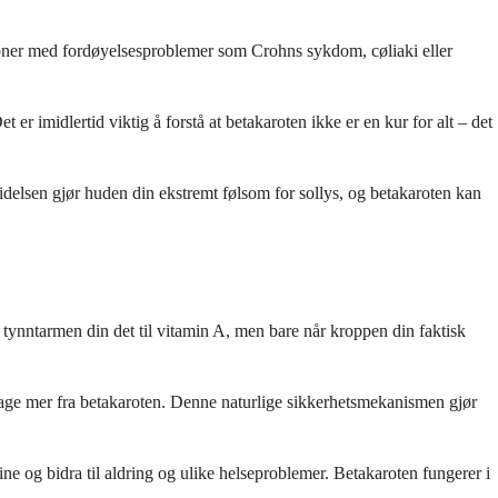
soner med fordøyelsesproblemer som Crohns sykdom, cøliaki eller
r imidlertid viktig å forstå at betakaroten ikke er en kur for alt – det
idelsen gjør huden din ekstremt følsom for sollys, og betakaroten kan
tynntarmen din det til vitamin A, men bare når kroppen din faktisk
å lage mer fra betakaroten. Denne naturlige sikkerhetsmekanismen gjør
ne og bidra til aldring og ulike helseproblemer. Betakaroten fungerer i