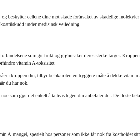
, og beskytter cellene dine mot skade forårsaket av skadelige molekyler 
t kosttilskudd under medisinsk veiledning.
ge forbindelsene som gir frukt og grønnsaker deres sterke farger. Krop
orhindre vitamin A-toksisitet.
ivåer i kroppen din, tilbyr betakaroten en tryggere måte å dekke vitamin
når du har nok.
noe som gjør det enkelt å ta hvis legen din anbefaler det. De fleste b
min A-mangel, spesielt hos personer som ikke får nok fra kostholdet sit