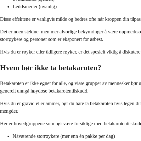
Leddsmerter (uvanlig)
Disse effektene er vanligvis milde og bedres ofte når kroppen din tilpa
Det er noen sjeldne, men mer alvorlige bekymringer å være oppmerksom 
storrøykere og personer som er eksponert for asbest.
Hvis du er røyker eller tidligere røyker, er det spesielt viktig å disku
Hvem bør ikke ta betakaroten?
Betakaroten er ikke egnet for alle, og visse grupper av mennesker bør
generelt unngå høydose betakarotentilskudd.
Hvis du er gravid eller ammer, bør du bare ta betakaroten hvis legen din
mengder.
Her er hovedgruppene som bør være forsiktige med betakarotentilskud
Nåværende storrøykere (mer enn én pakke per dag)