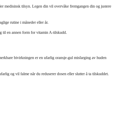
der medisinsk tilsyn. Legen din vil overvåke fremgangen din og justere
glige rutine i måneder eller år.
eg til en annen form for vitamin A-tilskudd.
erkbare bivirkningen er en ufarlig oransje-gul misfarging av huden
rlig og vil falme når du reduserer dosen eller slutter å ta tilskuddet.