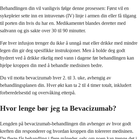
Behandlingen din vil vanligvis følge denne prosessen: Først vil en
sykepleier sette inn en intravenøs (IV) linje i armen din eller få tilgang
til porten din hvis du har en. Medikamentet blandes deretter med
saltvann og gis sakte over 30 til 90 minutter.
Før hver infusjon trenger du ikke å unngå mat eller drikke med mindre
legen din gir deg spesifikke instruksjoner. Men å holde deg godt
hydrert ved å drikke rikelig med vann i dagene før behandlingen kan
hjelpe kroppen din med å behandle medisinen bedre.
Du vil motta bevacizumab hver 2. til 3. uke, avhengig av
behandlingsplanen din. Hver økt kan ta 2 til 4 timer totalt, inkludert
forberedelsestid og overvåking etterpå.
Hvor lenge bør jeg ta Bevacizumab?
Lengden på bevacizumab-behandlingen din avhenger av hvor godt
kreften din responderer og hvordan kroppen din tolererer medisinen.
De fleste får behandling i flere måneder, selv om noen kan trenge det i