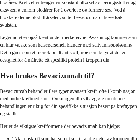
blodårer. Kreftceller trenger en konstant tilførsel av næringsstoffer og
oksygen gjennom blodårer for å overleve og formere seg. Ved å
blokkere denne blodtilførselen, sulter bevacizumab i hovedsak
svulsten.
Legemidlet er også kjent under merkenavnet Avastin og kommer som
en klar væske som helsepersonell blander med saltvannsoppløsning.
Det regnes som et monoklonalt antistoff, noe som betyr at det er
designet for å målrette ett spesifikt protein i kroppen din.
Hva brukes Bevacizumab til?
Bevacizumab behandler flere typer avansert kreft, ofte i kombinasjon
med andre kreftmedisiner. Onkologen din vil avgjøre om denne
behandlingen er riktig for din spesifikke situasjon basert på krefttypen
og stadiet.
Her er de viktigste kreftformene der bevacizumab kan hjelpe:
Tyktarmskreft som har spredt seg til andre deler av kroppen din