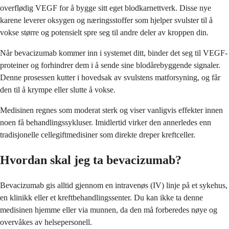
overflødig VEGF for å bygge sitt eget blodkarnettverk. Disse nye
karene leverer oksygen og næringsstoffer som hjelper svulster til å
vokse større og potensielt spre seg til andre deler av kroppen din.
Når bevacizumab kommer inn i systemet ditt, binder det seg til VEGF-
proteiner og forhindrer dem i å sende sine blodårebyggende signaler.
Denne prosessen kutter i hovedsak av svulstens matforsyning, og får
den til å krympe eller slutte å vokse.
Medisinen regnes som moderat sterk og viser vanligvis effekter innen
noen få behandlingssykluser. Imidlertid virker den annerledes enn
tradisjonelle cellegiftmedisiner som direkte dreper kreftceller.
Hvordan skal jeg ta bevacizumab?
Bevacizumab gis alltid gjennom en intravenøs (IV) linje på et sykehus,
en klinikk eller et kreftbehandlingssenter. Du kan ikke ta denne
medisinen hjemme eller via munnen, da den må forberedes nøye og
overvåkes av helsepersonell.