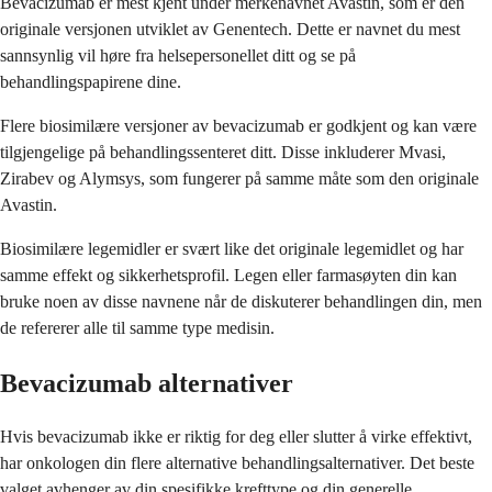
Bevacizumab er mest kjent under merkenavnet Avastin, som er den
originale versjonen utviklet av Genentech. Dette er navnet du mest
sannsynlig vil høre fra helsepersonellet ditt og se på
behandlingspapirene dine.
Flere biosimilære versjoner av bevacizumab er godkjent og kan være
tilgjengelige på behandlingssenteret ditt. Disse inkluderer Mvasi,
Zirabev og Alymsys, som fungerer på samme måte som den originale
Avastin.
Biosimilære legemidler er svært like det originale legemidlet og har
samme effekt og sikkerhetsprofil. Legen eller farmasøyten din kan
bruke noen av disse navnene når de diskuterer behandlingen din, men
de refererer alle til samme type medisin.
Bevacizumab alternativer
Hvis bevacizumab ikke er riktig for deg eller slutter å virke effektivt,
har onkologen din flere alternative behandlingsalternativer. Det beste
valget avhenger av din spesifikke krefttype og din generelle