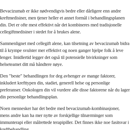
Bevacizumab er ikke nødvendigvis bedre eller dårligere enn andre
kreftmedisiner, men tjener heller et annet formål i behandlingsplanen
din. Det er ofte mest effektivt når det kombineres med tradisjonelle
cellegiftmedisiner i stedet for å brukes alene.
Sammenlignet med cellegift alene, kan tilsetning av bevacizumab bidra
til å krympe svulster mer effektivt og noen ganger hjelpe folk å leve
lenger. Imidlertid legger det også til potensielle bivirkninger som
helseteamet ditt må håndtere nøye.
Den "beste" behandlingen for deg avhenger av mange faktorer,
inkludert krefttypen din, stadiet, generell helse og personlige
preferanser. Onkologen din vil vurdere alle disse faktorene når du lager
din personlige behandlingsplan.
Noen mennesker har det bedre med bevacizumab-kombinasjoner,
mens andre kan ha mer nytte av forskjellige tilnærminger som
immunterapi eller målrettede terapipiller. Det finnes ikke noe fasitsvar i
kreftbehandling.