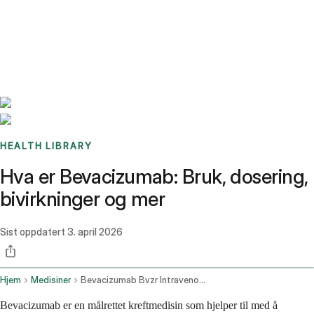
Benchmarks
Stories
FAQ
Sign up / Log in
HEALTH LIBRARY
Hva er Bevacizumab: Bruk, dosering,
bivirkninger og mer
Sist oppdatert
3. april 2026
Hjem
Medisiner
Bevacizumab Bvzr Intravenous Route
Bevacizumab er en målrettet kreftmedisin som hjelper til med å