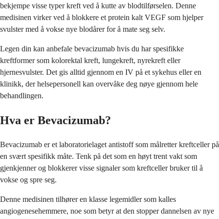
bekjempe visse typer kreft ved å kutte av blodtilførselen. Denne
medisinen virker ved å blokkere et protein kalt VEGF som hjelper
svulster med å vokse nye blodårer for å mate seg selv.
Legen din kan anbefale bevacizumab hvis du har spesifikke
kreftformer som kolorektal kreft, lungekreft, nyrekreft eller
hjernesvulster. Det gis alltid gjennom en IV på et sykehus eller en
klinikk, der helsepersonell kan overvåke deg nøye gjennom hele
behandlingen.
Hva er Bevacizumab?
Bevacizumab er et laboratorielaget antistoff som målretter kreftceller på
en svært spesifikk måte. Tenk på det som en høyt trent vakt som
gjenkjenner og blokkerer visse signaler som kreftceller bruker til å
vokse og spre seg.
Denne medisinen tilhører en klasse legemidler som kalles
angiogenesehemmere, noe som betyr at den stopper dannelsen av nye