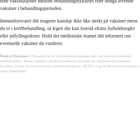
time vaksinasjoner mellom behandlingssykluser eller unngå levende
vaksiner i behandlingsperioden.
Immunforsvaret ditt reagerer kanskje ikke like sterkt på vaksiner mens
du er i kreftbehandling, så legen din kan foreslå ekstra forholdsregler
eller påfyllingsdoser. Hold det medisinske teamet ditt informert om
eventuelle vaksiner du vurderer.
Medical Disclaimer:
This article is for informational purposes only and does not constitute
medical advice. Always consult a qualified healthcare provider for diagnosis and treatment
decisions. If you are experiencing a medical emergency, call 911 or go to the nearest emergency
room immediately.