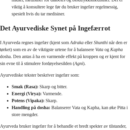
viktig å konsultere lege før du bruker ingefær regelmessig,
spesielt hvis du tar medisiner.
Det Ayurvediske Synet på Ingefærrot
I Ayurveda regnes ingefær (kjent som
Adraka
eller
Shunthi
når den er
tørket) som en av de viktigste urtene for å balansere
Vata
og
Kapha
dosha. Den antas å ha en varmende effekt på kroppen og er kjent for
sin evne til å stimulere fordøyelsesilden (
Agni
).
Ayurvediske tekster beskriver ingefær som:
Smak (Rasa):
Skarp og bitter.
Energi (Virya):
Varmende.
Potens (Vipaka):
Skarp.
Handling på dosha:
Balanserer Vata og Kapha, kan øke Pitta i
store mengder.
Ayurveda bruker ingefær for å behandle et bredt spekter av tilstander,