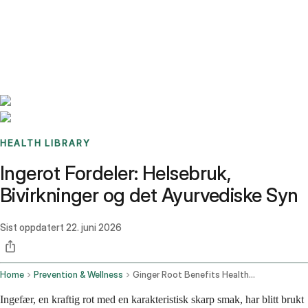
Benchmarks
Stories
FAQ
Sign up / Log in
HEALTH LIBRARY
Ingerot Fordeler: Helsebruk,
Bivirkninger og det Ayurvediske Syn
Sist oppdatert
22. juni 2026
Home
Prevention & Wellness
Ginger Root Benefits Health Uses Side Effects And The Ayurvedic View
Ingefær, en kraftig rot med en karakteristisk skarp smak, har blitt brukt