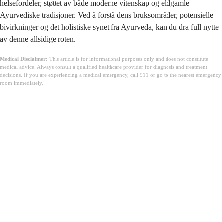
helsefordeler, støttet av både moderne vitenskap og eldgamle
Ayurvediske tradisjoner. Ved å forstå dens bruksområder, potensielle
bivirkninger og det holistiske synet fra Ayurveda, kan du dra full nytte
av denne allsidige roten.
Medical Disclaimer:
This article is for informational purposes only and does not constitute
medical advice. Always consult a qualified healthcare provider for diagnosis and treatment
decisions. If you are experiencing a medical emergency, call 911 or go to the nearest emergency
room immediately.