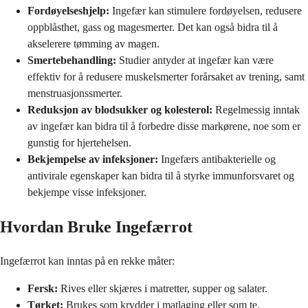
Fordøyelseshjelp:
Ingefær kan stimulere fordøyelsen, redusere
oppblåsthet, gass og magesmerter. Det kan også bidra til å
akselerere tømming av magen.
Smertebehandling:
Studier antyder at ingefær kan være
effektiv for å redusere muskelsmerter forårsaket av trening, samt
menstruasjonssmerter.
Reduksjon av blodsukker og kolesterol:
Regelmessig inntak
av ingefær kan bidra til å forbedre disse markørene, noe som er
gunstig for hjertehelsen.
Bekjempelse av infeksjoner:
Ingefærs antibakterielle og
antivirale egenskaper kan bidra til å styrke immunforsvaret og
bekjempe visse infeksjoner.
Hvordan Bruke Ingefærrot
Ingefærrot kan inntas på en rekke måter:
Fersk:
Rives eller skjæres i matretter, supper og salater.
Tørket:
Brukes som krydder i matlaging eller som te.