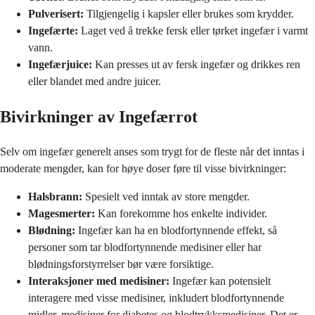
Pulverisert:
Tilgjengelig i kapsler eller brukes som krydder.
Ingefærte:
Laget ved å trekke fersk eller tørket ingefær i varmt
vann.
Ingefærjuice:
Kan presses ut av fersk ingefær og drikkes ren
eller blandet med andre juicer.
Bivirkninger av Ingefærrot
Selv om ingefær generelt anses som trygt for de fleste når det inntas i
moderate mengder, kan for høye doser føre til visse bivirkninger:
Halsbrann:
Spesielt ved inntak av store mengder.
Magesmerter:
Kan forekomme hos enkelte individer.
Blødning:
Ingefær kan ha en blodfortynnende effekt, så
personer som tar blodfortynnende medisiner eller har
blødningsforstyrrelser bør være forsiktige.
Interaksjoner med medisiner:
Ingefær kan potensielt
interagere med visse medisiner, inkludert blodfortynnende
midler, medisiner for diabetes og blodtrykksmedisiner. Det er