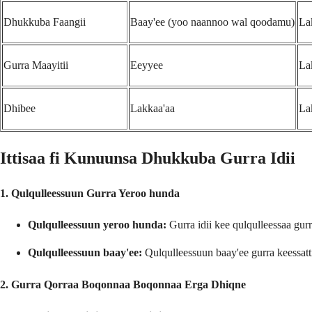
Dhukkuba Faangii
Baay'ee (yoo naannoo wal qoodamu)
La
Gurra Maayitii
Eeyyee
La
Dhibee
Lakkaa'aa
La
Ittisaa fi Kunuunsa Dhukkuba Gurra Idii
1. Qulqulleessuun Gurra Yeroo hunda
Qulqulleessuun yeroo hunda:
Gurra idii kee qulqulleessaa gurr
Qulqulleessuun baay'ee:
Qulqulleessuun baay'ee gurra keessatti
2. Gurra Qorraa Boqonnaa Boqonnaa Erga Dhiqne