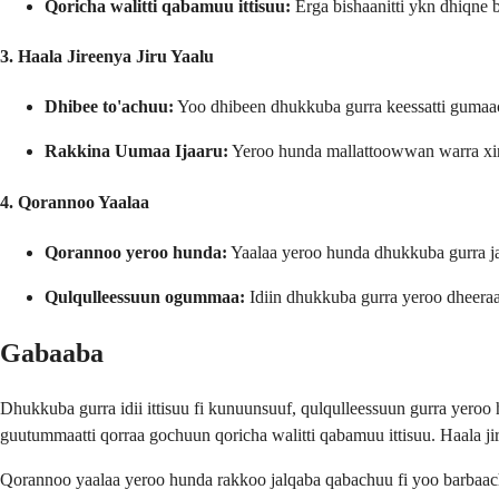
Qoricha walitti qabamuu ittisuu:
Erga bishaanitti ykn dhiqne 
3. Haala Jireenya Jiru Yaalu
Dhibee to'achuu:
Yoo dhibeen dhukkuba gurra keessatti gumaacha
Rakkina Uumaa Ijaaru:
Yeroo hunda mallattoowwan warra xin
4. Qorannoo Yaalaa
Qorannoo yeroo hunda:
Yaalaa yeroo hunda dhukkuba gurra ja
Qulqulleessuun ogummaa:
Idiin dhukkuba gurra yeroo dheeraa
Gabaaba
Dhukkuba gurra idii ittisuu fi kunuunsuuf, qulqulleessuun gurra yeroo
guutummaatti qorraa gochuun qoricha walitti qabamuu ittisuu. Haala 
Qorannoo yaalaa yeroo hunda rakkoo jalqaba qabachuu fi yoo barbaachi