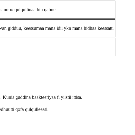
aannoo qulqullinaa hin qabne
iwwan gidduu, keessumaa mana idii ykn mana hidhaa keessatti
unis guddina baakteeriyaa fi yiistii ittisa.
dhuutti qofa qulqulleessi.