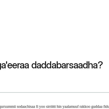
ga'eeraa daddabarsaadha?
qurxummii sodaachisaa fi yoo sirriitti hin yaalamuuf rakkoo guddaa fi