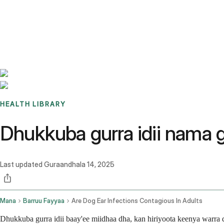
Benchmarks
Stories
FAQ
Sign up / Log in
HEALTH LIBRARY
Dhukkuba gurra idii nama 
Last updated
Guraandhala 14, 2025
Mana
Barruu Fayyaa
Are Dog Ear Infections Contagious In Adults
Dhukkuba gurra idii baay'ee miidhaa dha, kan hiriyoota keenya warra 