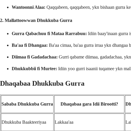
Wantoonni Alaa:
Qaqqabeen, qaqqabeen, ykn bishaan gurra ke
2. Mallattoowwan Dhukkuba Gurra
Gurra Qabachuu fi Mataa Rarrabuu:
Idiin baay'inaan gurra i
Ba'aa fi Dhangaa:
Ba'aa cimaa, ba'aa gurra irraa ykn dhangaa
Diimaa fi Gadadachaa:
Gurri qabame diimaa, gadadachaa, ykn w
Dhukkubbii fi Murtee:
Idiin yoo gurri isaanii tuqamee ykn ma
Dhaqabaa Dhukkuba Gurra
Sababa Dhukkuba Gurra
Dhaqabaa gara Idii Birootti?
Dh
Dhukkuba Baakteeriyaa
Lakkaa'aa
La