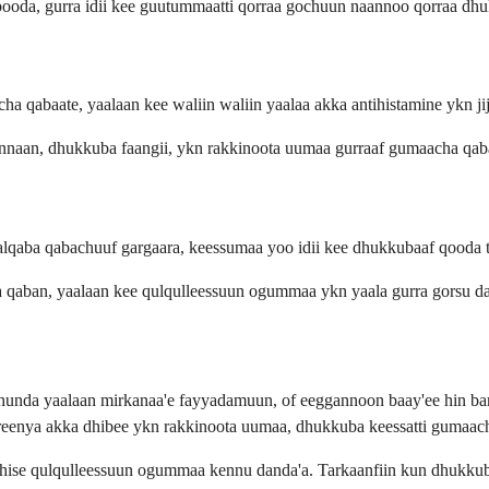
booda, gurra idii kee guutummaatti qorraa gochuun naannoo qorraa dhukk
 qabaate, yaalaan kee waliin waliin yaalaa akka antihistamine ykn jij
naan, dhukkuba faangii, ykn rakkinoota uumaa gurraaf gumaacha qab
lqaba qabachuuf gargaara, keessumaa yoo idii kee dhukkubaaf qooda t
 qaban, yaalaan kee qulqulleessuun ogummaa ykn yaala gurra gorsu da
 hunda yaalaan mirkanaa'e fayyadamuun, of eeggannoon baay'ee hin barb
jireenya akka dhibee ykn rakkinoota uumaa, dhukkuba keessatti gumaac
se qulqulleessuun ogummaa kennu danda'a. Tarkaanfiin kun dhukkuba gu