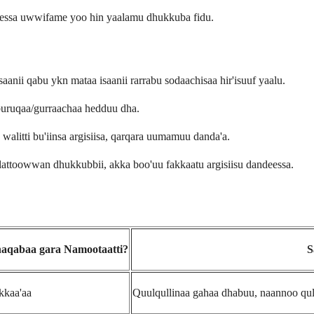
essa uwwifame yoo hin yaalamu dhukkuba fidu.
saanii qabu ykn mataa isaanii rarrabu sodaachisaa hir'isuuf yaalu.
 buruqaa/gurraachaa hedduu dha.
alitti bu'iinsa argisiisa, qarqara uumamuu danda'a.
llattoowwan dhukkubbii, akka boo'uu fakkaatu argisiisu dandeessa.
aqabaa gara Namootaatti?
S
kkaa'aa
Quulqullinaa gahaa dhabuu, naannoo qulq