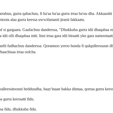
abuu, gurra qabachuu, fi ba'aa ba'aa gurra irraa ba'uu dha. Akkaasitt
oota alaa gurra keessa uwwifamanii jiranii fakkaatu.
uuf si gargaara. Gaafachuu dandeessa, "Dhukkuba gurra idii dhaqabaa 
ii ofii dhaqabaa miti. Inni irraa gara idii biraatti ykn gara namootaatt
anfii fudhachuu dandeessa. Qorannoo yeroo hunda fi qulqulleessuun dhu
rbaachisaa irraa oolcha.
balleessitoonni hedduudha, baay'inaan bakka diimaa, qorraa gurra keessat
 gurra keessatti fidu.
nsa fidu, dhukkuba fidu.