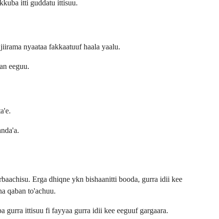
uba itti guddatu ittisuu.
jiirama nyaataa fakkaatuuf haala yaalu.
an eeguu.
a'e.
nda'a.
aachisu. Erga dhiqne ykn bishaanitti booda, gurra idii kee
ha qaban to'achuu.
rra ittisuu fi fayyaa gurra idii kee eeguuf gargaara.