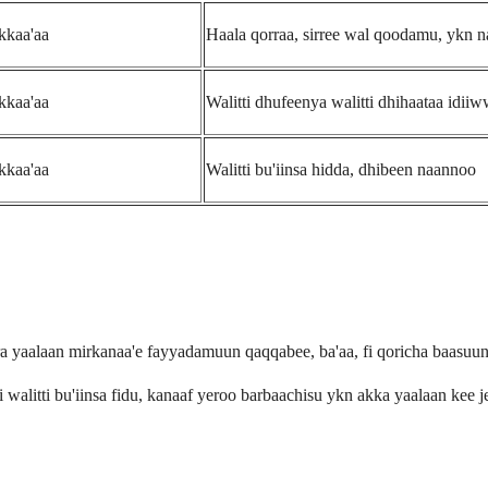
kkaa'aa
Haala qorraa, sirree wal qoodamu, ykn n
kkaa'aa
Walitti dhufeenya walitti dhihaataa idi
kkaa'aa
Walitti bu'iinsa hidda, dhibeen naannoo
a yaalaan mirkanaa'e fayyadamuun qaqqabee, ba'aa, fi qoricha baasuun. K
 walitti bu'iinsa fidu, kanaaf yeroo barbaachisu ykn akka yaalaan kee je