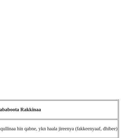
ababoota Rakkinaa
ullinaa hin qabne, ykn haala jireenya (fakkeenyaaf, dhibee)