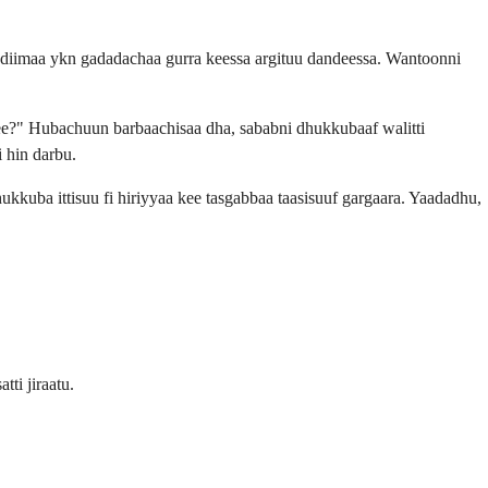
i diimaa ykn gadadachaa gurra keessa argituu dandeessa. Wantoonni
ree?" Hubachuun barbaachisaa dha, sababni dhukkubaaf walitti
i hin darbu.
kkuba ittisuu fi hiriyyaa kee tasgabbaa taasisuuf gargaara. Yaadadhu,
ti jiraatu.