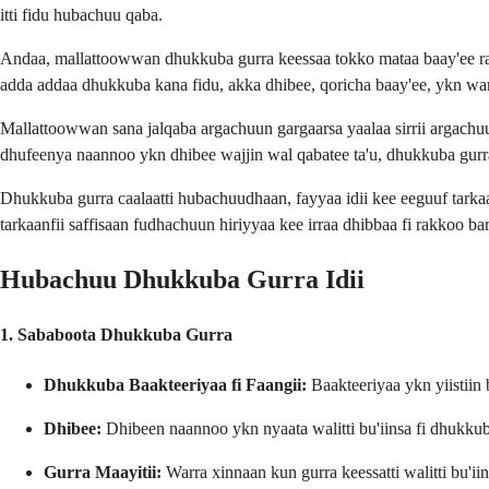
itti fidu hubachuu qaba.
Andaa, mallattoowwan dhukkuba gurra keessaa tokko mataa baay'ee rarr
adda addaa dhukkuba kana fidu, akka dhibee, qoricha baay'ee, ykn want
Mallattoowwan sana jalqaba argachuun gargaarsa yaalaa sirrii argach
dhufeenya naannoo ykn dhibee wajjin wal qabatee ta'u, dhukkuba gurra id
Dhukkuba gurra caalaatti hubachuudhaan, fayyaa idii kee eeguuf tarka
tarkaanfii saffisaan fudhachuun hiriyyaa kee irraa dhibbaa fi rakkoo ba
Hubachuu Dhukkuba Gurra Idii
1. Sababoota Dhukkuba Gurra
Dhukkuba Baakteeriyaa fi Faangii:
Baakteeriyaa ykn yiistiin 
Dhibee:
Dhibeen naannoo ykn nyaata walitti bu'iinsa fi dhukkuba
Gurra Maayitii:
Warra xinnaan kun gurra keessatti walitti bu'ii