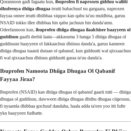
Qorannoon gadi fagaatu kun,
ibuprofen fi naproxen gidduu walitti
dhufeenya dhiiga dhugaa
irratti hubachuuf nu gargaara, naproxen
fayyaa onnee irratti dhiibbaa xiqqoo kan qabu ta'uu muldhisa, garuu
NSAID tokko illee dhibbaa hin qabu jachuun hin danda'amu.
Odeefannoon kun,
ibuprofen dhiiga dhugaa ilaalchisee baayyeen ol
guddisuu
gaafii deebii laata—akkasuma 3 hanga 5 dhiiga dhugaa ol
guddisuun baayyeen ol fakkaachuu dhiisuu danda'a, garuu kanneen
dhiiga dhugaa isaanii duraan ol qabanuf, kun gidduutti wal qixxaachuu
fi wal qixxaachuu dhiisuu gidduutti garaa ta'uu danda'a.
Ibuprofen Namoota Dhiiga Dhugaa Ol Qabanif
Fayyaa Jiraa?
Ibuprofen (NSAID) kan dhiiga dhugaa ol qabanuf gaarii miti — dhiiga
dhugaa ol guddisuu, dawween dhiiga dhugaa dhiibu dhugaa ciigessuu,
fi nyaamla dhibbaa gochuuf dandaha, haala adda ta'een yoo itti fufte
ykn baayyeen fudhatte.