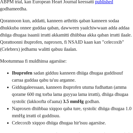
ABPM trial, kan European Heart Journal keessatti
published
godhameedha.
Qorannoon kun, addatti, kanneen arthritis qaban kanneen sodaa
dhukkuba onnee guddaa qaban, dawween yaalchiwwaan adda addaa
dhiiga dhugaa isaanii irratti akkamitti dhiibbaa akka qaban irratti ilaale.
Qorattoonni ibuprofen, naproxen, fi NSAID kaan kan "celecoxib"
(Celebrex) jedhamu walitti qabuu ilaalan.
Mootummaa fi muldhinsa agarsiise:
Ibuprofen
sadan gidduu kanneen dhiiga dhugaa guddisuuf
carraa guddaa qabu ta'uu arganne.
Giddugaleessaan, kanneen ibuprofen utuma fudhattan (amma
qorame 600 mg torba lama guyyaa lama irratti), dhiiga dhugaa
systolic (lakkoofta ol'aana)
3.5 mmHg
godhan.
Naproxen dhiibbaa xiqqoo qaba ture, systolic dhiiga dhugaa 1.0
mmHg irratti ol guddisuu.
Celecoxib xiqqoo dhiiga dhugaa hir'isuu agarsiise.