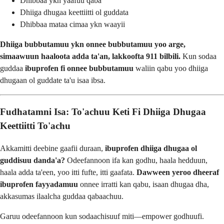
Dhibbaa ykn yaafuu qaba
Dhiiga dhugaa keettiitti ol guddata
Dhibbaa mataa cimaa ykn waayii
Dhiiga bubbutamuu ykn onnee bubbutamuu yoo arge,
simaawuun haaloota adda ta'an, lakkoofta 911 bilbili.
Kun sodaa
guddaa
ibuprofen fi onnee bubbutamuu
waliin qabu yoo dhiiga
dhugaan ol guddate ta'u isaa ibsa.
Fudhatamni Isa: To'achuu Keti Fi Dhiiga Dhugaa
Keettiitti To'achu
Akkamitti deebine gaafii duraan,
ibuprofen dhiiga dhugaa ol
guddisuu danda'a?
Odeefannoon ifa kan godhu, haala hedduun,
haala adda ta'een, yoo itti fufte, itti gaafata.
Dawween yeroo dheeraf
ibuprofen fayyadamuu
onnee irratti kan qabu, isaan dhugaa dha,
akkasumas ilaalcha guddaa qabaachuu.
Garuu odeefannoon kun sodaachisuuf miti—empower godhuufi.