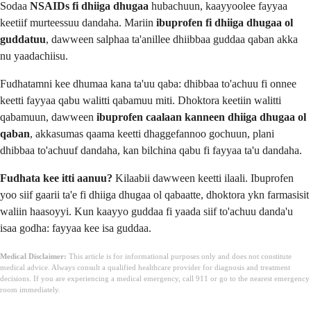
Sodaa
NSAIDs fi dhiiga dhugaa
hubachuun, kaayyoolee fayyaa
keetiif murteessuu dandaha. Mariin
ibuprofen fi dhiiga dhugaa ol
guddatuu
, dawween salphaa ta'anillee dhiibbaa guddaa qaban akka
nu yaadachiisu.
Fudhatamni kee dhumaa kana ta'uu qaba: dhibbaa to'achuu fi onnee
keetti fayyaa qabu walitti qabamuu miti. Dhoktora keetiin walitti
qabamuun, dawween
ibuprofen caalaan kanneen dhiiga dhugaa ol
qaban
, akkasumas qaama keetti dhaggefannoo gochuun, plani
dhibbaa to'achuuf dandaha, kan bilchina qabu fi fayyaa ta'u dandaha.
Fudhata kee itti aanuu?
Kilaabii dawween keetti ilaali. Ibuprofen
yoo siif gaarii ta'e fi dhiiga dhugaa ol qabaatte, dhoktora ykn farmasisit
waliin haasoyyi. Kun kaayyo guddaa fi yaada siif to'achuu danda'u
isaa godha: fayyaa kee isa guddaa.
Medical Disclaimer:
This article is for informational purposes only and does not constitute
medical advice. Always consult a qualified healthcare provider for diagnosis and treatment
decisions. If you are experiencing a medical emergency, call 911 or go to the nearest emergency
room immediately.