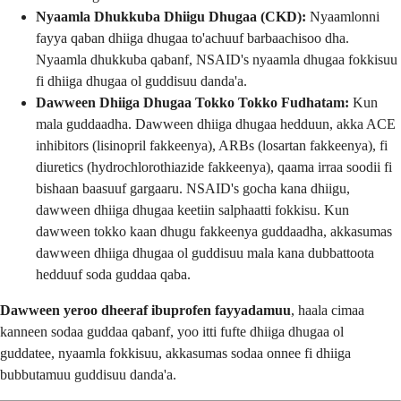
Nyaamla Dhukkuba Dhiigu Dhugaa (CKD):
Nyaamlonni
fayya qaban dhiiga dhugaa to'achuuf barbaachisoo dha.
Nyaamla dhukkuba qabanf, NSAID's nyaamla dhugaa fokkisuu
fi dhiiga dhugaa ol guddisuu danda'a.
Dawween Dhiiga Dhugaa Tokko Tokko Fudhatam:
Kun
mala guddaadha. Dawween dhiiga dhugaa hedduun, akka ACE
inhibitors (lisinopril fakkeenya), ARBs (losartan fakkeenya), fi
diuretics (hydrochlorothiazide fakkeenya), qaama irraa soodii fi
bishaan baasuuf gargaaru. NSAID's gocha kana dhiigu,
dawween dhiiga dhugaa keetiin salphaatti fokkisu. Kun
dawween tokko kaan dhugu fakkeenya guddaadha, akkasumas
dawween dhiiga dhugaa ol guddisuu mala kana dubbattoota
hedduuf soda guddaa qaba.
Dawween yeroo dheeraf ibuprofen fayyadamuu
, haala cimaa
kanneen sodaa guddaa qabanf, yoo itti fufte dhiiga dhugaa ol
guddatee, nyaamla fokkisuu, akkasumas sodaa onnee fi dhiiga
bubbutamuu guddisuu danda'a.