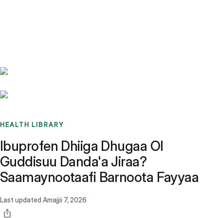
Benchmarks
Stories
FAQ
Sign up / Log in
HEALTH LIBRARY
Ibuprofen Dhiiga Dhugaa Ol
Guddisuu Danda'a Jiraa?
Saamaynootaafi Barnoota Fayyaa
Last updated
Amajjii 7, 2026