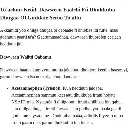
To'achuu Ketiif, Dawween Yaalchi Fii Dhukkuba
Dhugaa Ol Guddate Yeroo To'attu
Akkamitti yoo dhiiga dhugaa ol qabaatte fi dhibbaa itti fufte, maal
gochuun gaarii ta'a? Gaarummaadhan, dawween ibuprofen caalaan
hedduun jira.
Dawween Walitti Qabamu
Dawween haaraa kamiyyuu utuma jalqabuu dhoktora keetiin haasoyyi,
garuu dawween isaan mariyachuu danda'an:
Acetaminophen (Tylenol):
Kun hedduun jalqaba.
Acetaminophen sammuu keessatti dhukkuba irratti hojjata,
NSAID miti. Nyaamla fi dhiigoonni irratti dhiibbaa hin qabu,
kan dhiiga dhugaa irratti fayyaa ta'uu godha, yoo haala gaarii
godhame fayyadame. Dhukkuba mataa, arthritis fi yeroo ulfaa
irratti gaarii dha, garuu dhukkubni hin hir'isu.