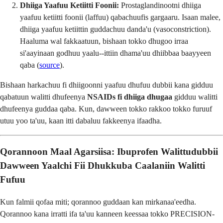
Dhiiga Yaafuu Ketiitti Foonii:
Prostaglandinootni dhiiga
yaafuu ketiitti foonii (laffuu) qabachuufis gargaaru. Isaan malee,
dhiiga yaafuu ketiittin guddachuu danda'u (vasoconstriction).
Haaluma wal fakkaatuun, bishaan tokko dhugoo irraa
si'aayinaan godhuu yaalu--ittiin dhama'uu dhiibbaa baayyeen
qaba (
source
).
Bishaan harkachuu fi dhiigoonni yaafuu dhufuu dubbii kana gidduu
qabatuun walitti dhufeenya
NSAIDs fi dhiiga dhugaa
gidduu walitti
dhufeenya guddaa qaba. Kun, dawween tokko rakkoo tokko furuuf
utuu yoo ta'uu, kaan itti dabaluu fakkeenya ifaadha.
Qorannoon Maal Agarsiisa: Ibuprofen Walittudubbii
Dawween Yaalchi Fii Dhukkuba Caalaniin Walitti
Fufuu
Kun falmii qofaa miti; qorannoo guddaan kan mirkanaa'eedha.
Qorannoo kana irratti ifa ta'uu kanneen keessaa tokko PRECISION-