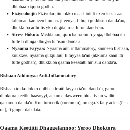
dhibbaa xiqqoo godhu.
Fiziyooloojii:
Fiziyoloojiin tokko maashinii fi exercices isaan
tolfaman kanneen humna, jireenya, fi hojii guddisuu danda'an,
dhukkuba arthritis ykn dugda irraa furuu danda'an.
Stress Hiikuu:
Meditation, qoricha foonii fi yoga, dhibbaa itti
fufte fi dhiiga dhugaa hir'isuu danda'a.
Nyaama Fayyaa:
Nyaama anti-inflammatory, kanneen bishaan,
xuuxxee, nyaama qulqulluu, fi fayyaa ta'an (akkuma kaan itti
fufte godhan), dhukkuba qaama keessatti hir'isuu danda'a.
Bishaan Addunyaa Anti-Inflammatory
Bishaan tokko tokko dhibbaa irratti fayyaa ta'uu danda'a, garuu
dhoktora keetiin haasoyyi, ackuma dawween biraa isaan walitti
qabamuu danda'u. Kun turmerik (curcumin), omega-3 fatty acids (fish
oil), fi ginger dabalata.
Qaama Keetiitti Dhaggefannoo: Yeroo Dhoktora