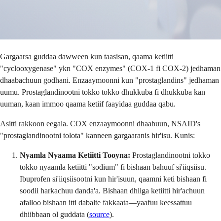
Gargaarsa guddaa dawween kun taasisan, qaama ketiitti
"cyclooxygenase" ykn "COX enzymes" (COX-1 fi COX-2) jedhaman
dhaabachuun godhani. Enzaaymoonni kun "prostaglandins" jedhaman
uumu. Prostaglandinootni tokko tokko dhukkuba fi dhukkuba kan
uuman, kaan immoo qaama ketiif faayidaa guddaa qabu.
Asitti rakkoon eegala. COX enzaaymoonni dhaabuun, NSAID's
"prostaglandinootni tolota" kanneen gargaaranis hir'isu. Kunis:
Nyamla Nyaama Ketiitti Tooyna:
Prostaglandinootni tokko
tokko nyaamla ketiitti "sodium" fi bishaan bahuuf si'iiqsiisu.
Ibuprofen si'iiqsiisootni kun hir'isuun, qaamni keti bishaan fi
soodii harkachuu danda'a. Bishaan dhiiga ketiitti hir'achuun
afalloo bishaan itti dabalte fakkaata—yaafuu keessattuu
dhiibbaan ol guddata (
source
).