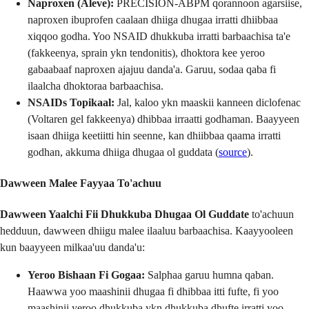
Naproxen (Aleve):
PRECISION-ABPM qorannoon agarsiise,
naproxen ibuprofen caalaan dhiiga dhugaa irratti dhiibbaa
xiqqoo godha. Yoo NSAID dhukkuba irratti barbaachisa ta'e
(fakkeenya, sprain ykn tendonitis), dhoktora kee yeroo
gabaabaaf naproxen ajajuu danda'a. Garuu, sodaa qaba fi
ilaalcha dhoktoraa barbaachisa.
NSAIDs Topikaal:
Jal, kaloo ykn maaskii kanneen diclofenac
(Voltaren gel fakkeenya) dhibbaa irraatti godhaman. Baayyeen
isaan dhiiga keetiitti hin seenne, kan dhiibbaa qaama irratti
godhan, akkuma dhiiga dhugaa ol guddata (
source
).
Dawween Malee Fayyaa To'achuu
Dawween Yaalchi Fii Dhukkuba Dhugaa Ol Guddate
to'achuun
hedduun, dawween dhiigu malee ilaaluu barbaachisa. Kaayyooleen
kun baayyeen milkaa'uu danda'u:
Yeroo Bishaan Fi Gogaa:
Salphaa garuu humna qaban.
Haawwa yoo maashinii dhugaa fi dhibbaa itti fufte, fi yoo
maashinii yeroo dhukkuba ykn dhukkuba dhufte irratti yoo