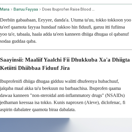
Mana
Barruu Fayyaa
Does Ibuprofen Raise Blood Pressure
Deebiin gabaabaan, Eeyyee, danda'a. Utuma ta'uu, tokko tokkoon yoo
ta'eef qaamota fayyaa hundaaf rakkoo hin fiduufi, garuu itti fufiinsa
yoo ta'e, tabaala, haala adda ta'een kanneen dhiiga dhugaa ol qabanuf
sodaa guddaa qaba.
Saayinsii: Maaliif Yaalchi Fii Dhukkuba Xa'a Dhiigta
Ketiitti Dhiibbaa Fiduuf Jira
Ibuprofenifi dhiiga dhugaa gidduu walitti dhufeenya hubachuuf,
jalqaba maal akka ta'u beekuun nu barbaachisa. Ibuprofen qaama
dawaa kanneen "non-steroidal anti-inflammatory drugs" (NSAIDs)
jedhaman keessaa isa tokko. Kunis naproxen (Aleve), diclofenac, fi
aspirin dabalatee qaamota biraa dabalata.