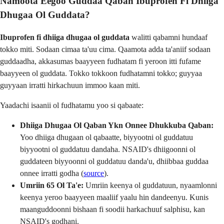
Namoota Eegoo Guddaa Qaban Ibuprofen Fi Dhiiga
Dhugaa Ol Guddata?
Ibuprofen fi dhiiga dhugaa ol guddata
walitti qabamni hundaaf
tokko miti. Sodaan cimaa ta'uu cima. Qaamota adda ta'aniif sodaan
guddaadha, akkasumas baayyeen fudhatam fi yeroon itti fufame
baayyeen ol guddata. Tokko tokkoon fudhatamni tokko; guyyaa
guyyaan irratti hirkachuun immoo kaan miti.
Yaadachi isaanii ol fudhatamu yoo si qabaate:
Dhiiga Dhugaa Ol Qaban Ykn Onnee Dhukkuba Qaban:
Yoo dhiiga dhugaan ol qabaatte, biyyootni ol guddatuu
biyyootni ol guddatuu dandaha. NSAID's dhiigoonni ol
guddateen biyyoonni ol guddatuu danda'u, dhiibbaa guddaa
onnee irratti godha (
source
).
Umriin 65 Ol Ta'e:
Umriin keenya ol guddatuun, nyaamlonni
keenya yeroo baayyeen maaliif yaalu hin dandeenyu. Kunis
maanguddoonni bishaan fi soodii harkachuuf salphisu, kan
NSAID's godhani.