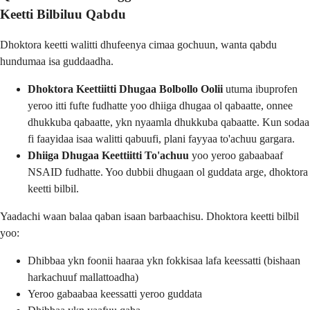
Keetti Bilbiluu Qabdu
Dhoktora keetti walitti dhufeenya cimaa gochuun, wanta qabdu
hundumaa isa guddaadha.
Dhoktora Keettiitti Dhugaa Bolbollo Oolii
utuma ibuprofen
yeroo itti fufte fudhatte yoo dhiiga dhugaa ol qabaatte, onnee
dhukkuba qabaatte, ykn nyaamla dhukkuba qabaatte. Kun sodaa
fi faayidaa isaa walitti qabuufi, plani fayyaa to'achuu gargara.
Dhiiga Dhugaa Keettiitti To'achuu
yoo yeroo gabaabaaf
NSAID fudhatte. Yoo dubbii dhugaan ol guddata arge, dhoktora
keetti bilbil.
Yaadachi waan balaa qaban isaan barbaachisu. Dhoktora keetti bilbil
yoo:
Dhibbaa ykn foonii haaraa ykn fokkisaa lafa keessatti (bishaan
harkachuuf mallattoadha)
Yeroo gabaabaa keessatti yeroo guddata