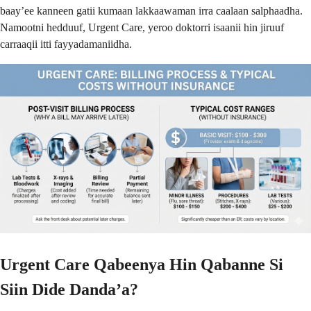
baay’ee kanneen gatii kumaan lakkaawaman irra caalaan salphaadha.
Namootni hedduuf, Urgent Care, yeroo doktorri isaanii hin jiruuf
carraaqii itti fayyadamaniidha.
Urgent Care Qabeenya Hin Qabanne Si
Siin Dide Danda’a?