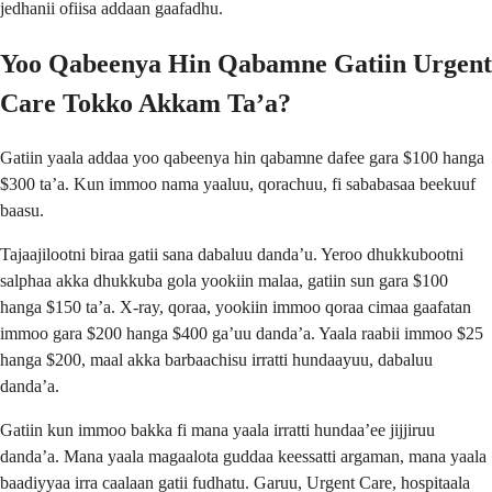
jedhanii ofiisa addaan gaafadhu.
Yoo Qabeenya Hin Qabamne Gatiin Urgent
Care Tokko Akkam Ta’a?
Gatiin yaala addaa yoo qabeenya hin qabamne dafee gara $100 hanga
$300 ta’a. Kun immoo nama yaaluu, qorachuu, fi sababasaa beekuuf
baasu.
Tajaajilootni biraa gatii sana dabaluu danda’u. Yeroo dhukkubootni
salphaa akka dhukkuba gola yookiin malaa, gatiin sun gara $100
hanga $150 ta’a. X-ray, qoraa, yookiin immoo qoraa cimaa gaafatan
immoo gara $200 hanga $400 ga’uu danda’a. Yaala raabii immoo $25
hanga $200, maal akka barbaachisu irratti hundaayuu, dabaluu
danda’a.
Gatiin kun immoo bakka fi mana yaala irratti hundaa’ee jijjiruu
danda’a. Mana yaala magaalota guddaa keessatti argaman, mana yaala
baadiyyaa irra caalaan gatii fudhatu. Garuu, Urgent Care, hospitaala