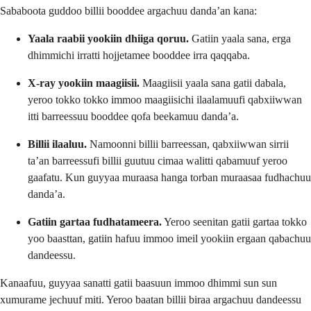
Sababoota guddoo billii booddee argachuu danda’an kana:
Yaala raabii yookiin dhiiga qoruu.
Gatiin yaala sana, erga
dhimmichi irratti hojjetamee booddee irra qaqqaba.
X-ray yookiin maagiisii.
Maagiisii yaala sana gatii dabala,
yeroo tokko tokko immoo maagiisichi ilaalamuufi qabxiiwwan
itti barreessuu booddee qofa beekamuu danda’a.
Billii ilaaluu.
Namoonni billii barreessan, qabxiiwwan sirrii
ta’an barreessufi billii guutuu cimaa walitti qabamuuf yeroo
gaafatu. Kun guyyaa muraasa hanga torban muraasaa fudhachuu
danda’a.
Gatiin gartaa fudhatameera.
Yeroo seenitan gatii gartaa tokko
yoo baasttan, gatiin hafuu immoo imeil yookiin ergaan qabachuu
dandeessu.
Kanaafuu, guyyaa sanatti gatii baasuun immoo dhimmi sun sun
xumurame jechuuf miti. Yeroo baatan billii biraa argachuu dandeessu