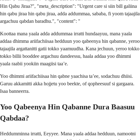
Hin Qabu Jiraa?", "meta_description": "Urgent care si siin bill galiina
hin qabu jiraa hin qabu jiraa, adda addummaa, sababa, fi yoom tajaajila
argachuu qabdan baradhu.", "content": "
Koottaa mana yaala adda addummaa irratti hundaayuu, mana yaala
addaa dhimma ariifachiisaa hedduun yoo qabeenya hin qabanne, yeroo
tajaajila argattanitti gatii tokko yaamuudha. Kana jechuun, yeroo tokko
tokko billii booddee argachuu dandeessu, haala addaa yoo dhimmi
yaala raabii yookiin maagiisi taa’e.
Yoo dhimmi ariifachiisaa hin qabne yaachisa ta’ee, sodachuu dhiisi.
Garuu akkamitti akka hojjetu yoo beekte, of qopheesuuf si gargaara.
Isaa banneerra.
Yoo Qabeenya Hin Qabanne Dura Baasuu
Qabdaa?
Heddumminna irratti, Eeyyee. Mana yaala addaa hedduun, namootni