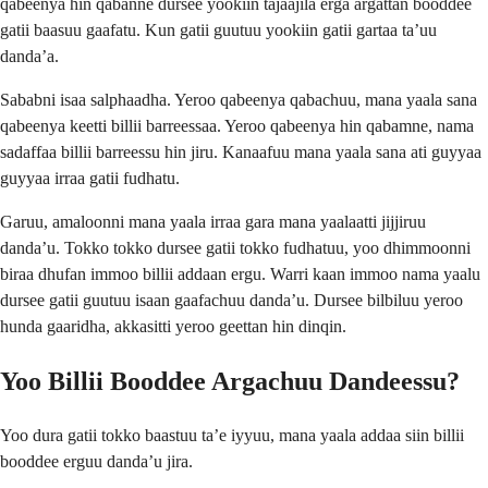
qabeenya hin qabanne dursee yookiin tajaajila erga argattan booddee
gatii baasuu gaafatu. Kun gatii guutuu yookiin gatii gartaa ta’uu
danda’a.
Sababni isaa salphaadha. Yeroo qabeenya qabachuu, mana yaala sana
qabeenya keetti billii barreessaa. Yeroo qabeenya hin qabamne, nama
sadaffaa billii barreessu hin jiru. Kanaafuu mana yaala sana ati guyyaa
guyyaa irraa gatii fudhatu.
Garuu, amaloonni mana yaala irraa gara mana yaalaatti jijjiruu
danda’u. Tokko tokko dursee gatii tokko fudhatuu, yoo dhimmoonni
biraa dhufan immoo billii addaan ergu. Warri kaan immoo nama yaalu
dursee gatii guutuu isaan gaafachuu danda’u. Dursee bilbiluu yeroo
hunda gaaridha, akkasitti yeroo geettan hin dinqin.
Yoo Billii Booddee Argachuu Dandeessu?
Yoo dura gatii tokko baastuu ta’e iyyuu, mana yaala addaa siin billii
booddee erguu danda’u jira.