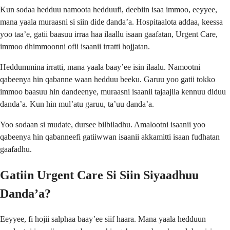
Kun sodaa hedduu namoota hedduufi, deebiin isaa immoo, eeyyee,
mana yaala muraasni si siin dide danda’a. Hospitaalota addaa, keessa
yoo taa’e, gatii baasuu irraa haa ilaallu isaan gaafatan, Urgent Care,
immoo dhimmoonni ofii isaanii irratti hojjatan.
Heddummina irratti, mana yaala baay’ee isin ilaalu. Namootni
qabeenya hin qabanne waan hedduu beeku. Garuu yoo gatii tokko
immoo baasuu hin dandeenye, muraasni isaanii tajaajila kennuu diduu
danda’a. Kun hin mul’atu garuu, ta’uu danda’a.
Yoo sodaan si mudate, dursee bilbiladhu. Amalootni isaanii yoo
qabeenya hin qabanneefi gatiiwwan isaanii akkamitti isaan fudhatan
gaafadhu.
Gatiin Urgent Care Si Siin Siyaadhuu
Danda’a?
Eeyyee, fi hojii salphaa baay’ee siif haara. Mana yaala hedduun