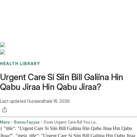
Benchmarks
Stories
FAQ
Sign up / Log in
HEALTH LIBRARY
Urgent Care Si Siin Bill Galiina Hin
Qabu Jiraa Hin Qabu Jiraa?
Last updated
Guraandhala 16, 2026
Mana
Barruu Fayyaa
Does Urgent Care Bill You Later Without Insurance
{ "title": "Urgent Care Si Siin Bill Galiina Hin Qabu Jiraa Hin Qabu
Jiraa?", "meta_title": "Urgent Care Si Siin Bill Galiina Hin Qabu Jiraa