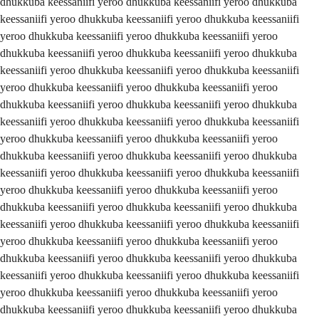
iifi yeroo dhukkuba keessaniifi yeroo dhukkuba keessaniifi yeroo dhukkuba keessaniifi yeroo dhukkuba keessaniifi yeroo dhukkuba keessaniifi yeroo dhukkuba keessaniifi yeroo dhukkuba keessaniifi yeroo dhukkuba keessaniifi yeroo dhukkuba keessaniifi yeroo dhukkuba keessaniifi yeroo dhukkuba keessaniifi yeroo dhukkuba keessaniifi yeroo dhukkuba keessaniifi yeroo dhukkuba keessaniifi yeroo dhukkuba keessaniifi yeroo dhukkuba keessaniifi yeroo dhukkuba keessaniifi yeroo dhukkuba keessaniifi yeroo dhukkuba keessaniifi yeroo dhukkuba keessaniifi yeroo dhukkuba keessaniifi yeroo dhukkuba keessaniifi yeroo dhukkuba keessaniifi yeroo dhukkuba keessaniifi yeroo dhukkuba keessaniifi yeroo dhukkuba keessaniifi yeroo dhukkuba keessaniifi yeroo dhukkuba keessaniifi yeroo dhukkuba keessaniifi yeroo dhukkuba keessaniifi yeroo dhukkuba keessaniifi yeroo dhukkuba keessaniifi yeroo dhukkuba keessaniifi yeroo dhukkuba keessaniifi yeroo dhukkuba keessaniifi yeroo dhukkuba keessaniifi yeroo dhukkuba keessaniifi yeroo dhukkuba keessaniifi yeroo dhukkuba keessaniifi yeroo dhukkuba keessaniifi yeroo dhukkuba keessaniifi yeroo dhukkuba keessaniifi yeroo dhukkuba keessaniifi yeroo dhukkuba keessaniifi yeroo dhukkuba keessaniifi yeroo dhukkuba keessaniifi yeroo dhukkuba keessaniifi yeroo dhukkuba keessaniifi yeroo dhukkuba keessaniifi yeroo dhukkuba keessaniifi yeroo dhukkuba keessaniifi yeroo dhukkuba keessaniifi yeroo dhukkuba keessaniifi yeroo dhukkuba keessaniifi yeroo dhukkuba keessaniifi yeroo dhukkuba keessaniifi yeroo dhukkuba keessaniifi yeroo dhukkuba keessaniifi yeroo dhukkuba keessaniifi yeroo dhukkuba keessaniifi yeroo dhukkuba keessaniifi yeroo dhukkuba keessaniifi yeroo dhukkuba keessaniifi yeroo dhukkuba keessaniifi yeroo dhukkuba keessaniifi yeroo dhukkuba keessaniifi yeroo dhukkuba keessaniifi yeroo dhukkuba keessaniifi yeroo dhukkuba keessaniifi yeroo dhukkuba keessaniifi yeroo dhukkuba keessaniifi yeroo dhukkuba keessaniifi yeroo dhukkuba keessaniifi yeroo dhukkuba keessaniifi yeroo dhukkuba keessaniifi yeroo dhukkuba keessaniifi yeroo dhukkuba keessaniifi yeroo dhukkuba keessaniifi yeroo dhukkuba keessaniifi yeroo dhukkuba keessaniifi yeroo dhukkuba keessaniifi yeroo dhukkuba keessaniifi yeroo dhukkuba keessaniifi yeroo dhukkuba keessaniifi yeroo dhukkuba keessaniifi yeroo dhukkuba keessaniifi yeroo dhukkuba keessaniifi yeroo dhukkuba keessaniifi yeroo dhukkuba keessaniifi yeroo dhukkuba keessaniifi yeroo dhukkuba keessaniifi yeroo dhukkuba keessaniifi yeroo dhukkuba keessaniifi yeroo dhukkuba keessaniifi yeroo dhukkuba keessaniifi yeroo dhukkuba keessaniifi yeroo dhukkuba keessaniifi yeroo dhukkuba keessaniifi yeroo dhukkuba keessaniifi yeroo dhukkuba keessaniifi yeroo dhukkuba keessaniifi yeroo dhukkuba keessaniifi yeroo dhukkuba keessaniifi yeroo dhukkuba keessaniifi yeroo dhukkuba keessaniifi yeroo dhukkuba keessaniifi yeroo dhukkuba keessaniifi yeroo dhukkuba keessaniifi yeroo dhukkuba keessaniifi yeroo dhukkuba keessaniifi yeroo dhukkuba keessaniifi yeroo dhukkuba keessaniifi yeroo dhukkuba keessaniifi yeroo dhukkuba keessaniifi yeroo dhukkuba keessaniifi yeroo dhukkuba keessaniifi yeroo dhukkuba keessaniifi yeroo dhukkuba keessaniifi yeroo dhukkuba keessaniifi yeroo dhukkuba keessaniifi yeroo dhukkuba keessaniifi yeroo dhukkuba keessaniifi yeroo dhukkuba keessaniifi yeroo dhukkuba keessaniifi yeroo dhukkuba keessaniifi yeroo dhukkuba keessaniifi yeroo dhukkuba keessaniifi yeroo dhukkuba keessaniifi yeroo dhukkuba keessaniifi yeroo dhukkuba keessaniifi yeroo dhukkuba keessaniifi yeroo dhukkuba keessaniifi yeroo dhukkuba keessaniifi yeroo dhukkuba keessaniifi yeroo dhukkuba keessaniifi yeroo dhukkuba keessaniifi yeroo dhukkuba keessaniifi yeroo dhukkuba keessaniifi yeroo dhukkuba keessaniifi yeroo dhukkuba keessaniifi yeroo dhukkuba keessaniifi yeroo dhukkuba keessaniifi yeroo dhukkuba keessaniifi yeroo dhukkuba keessaniifi yeroo dhukkuba keessaniifi yeroo dhukkuba keessaniifi yeroo dhukkuba keessaniifi yeroo dhukkuba keessaniifi yeroo dhukkuba keessaniifi yeroo dhukkuba keessaniifi yeroo dhukkuba keessaniifi yeroo dhukkuba keessaniifi yeroo dhukkuba keessaniifi yeroo dhukkuba keessaniifi yeroo dhukkuba keessaniifi yeroo dhukkuba keessaniifi yeroo dhukkuba keessaniifi yeroo dhukkuba keessaniifi yeroo dhukkuba keessaniifi yeroo dhukkuba keessaniifi yeroo dhukkuba keessaniifi yeroo dhukkuba keessaniifi yeroo dhukkuba keessaniifi yeroo dhukkuba keessaniifi yeroo dhukkuba keessaniifi yeroo dhukkuba keessaniifi yeroo dhukkuba keessaniifi yeroo dhukkuba keessaniifi yeroo dhukkuba keessaniifi yeroo dhukkuba keessaniifi yeroo dhukkuba keessaniifi yeroo dhukkuba keessaniifi yeroo dhukkuba keessaniifi yeroo dhukkuba keessaniifi yeroo dhukkuba keessaniifi yeroo dhukkuba keessaniifi yeroo dhukkuba keessaniifi yeroo dhukkuba keessaniifi yeroo dhukkuba keessaniifi yeroo dhukkuba keessaniifi yeroo dhukkuba keessaniifi yeroo dhukkuba keessaniifi yeroo dhukkuba keessaniifi yeroo dhukkuba keessaniifi yeroo dhukkuba keessaniifi yeroo dhukkuba keessaniifi yeroo dhukkuba keessaniifi yeroo dhukkuba keessaniifi yeroo dhukkuba keessaniifi yeroo dhukkuba keessaniifi yeroo dhukkuba keessaniifi yeroo dhukkuba keessaniifi yeroo dhukkuba keessaniifi yeroo dhukkuba keessaniifi yeroo dhukkuba keessaniifi yeroo dhukkuba keessaniifi yeroo dhukkuba keessaniifi yeroo dhukkuba keessaniifi yeroo dhukkuba keessaniifi yeroo dhukkuba keessaniifi yeroo dhukkuba keessaniifi yeroo dhukkuba keessaniifi yeroo dhukkuba keessaniifi yeroo dhukkuba keessaniifi yeroo dhukkuba keessaniifi yeroo dhukkuba keessaniifi yeroo dhukkuba keessaniifi yeroo dhukkuba keessaniifi yeroo dhukkuba keessaniifi yeroo dhukkuba keessaniifi yeroo dhukkuba keessaniifi yeroo dhukkuba keessaniifi yeroo dhukkuba keessaniifi yeroo dhukkuba keessaniifi yeroo dhukkuba keessaniifi yeroo dhukkuba keessaniifi yeroo dhukkuba keessaniifi yeroo dhukkuba keessaniifi yeroo dhukkuba keessaniifi yeroo dhukkuba keessaniifi yeroo dhukkuba keessaniifi yeroo dhukkuba keessaniifi yeroo dhukkuba keessaniifi yeroo dhukkuba keessaniifi yeroo dhukkuba keessaniifi yeroo dhukkuba keessaniifi yeroo dhukkuba keessaniifi yeroo dhukkuba keessaniifi yeroo dhukkuba keessaniifi yeroo dhukkuba keessaniifi yeroo dhukkuba keessaniifi yeroo dhukkuba keessaniifi yeroo dhukkuba keessaniifi yeroo dhukkuba keessaniifi yeroo dhukkuba keessaniifi yeroo dhukkuba keessaniifi yeroo dhukkuba keessaniifi yeroo dhukkuba keessaniifi yeroo dhukkuba keessaniifi yeroo dhukkuba keessaniifi yeroo dhukkuba keessaniifi yeroo dhukkuba keessaniifi yeroo dhukkuba keessaniifi yeroo dhukkuba keessaniifi yeroo dhukkuba keessaniifi yeroo dhukkuba keessaniifi yeroo dhukkuba keessaniifi yeroo dhukkuba keessaniifi yeroo dhukkuba keessaniifi yeroo dhukkuba keessaniifi yeroo dhukkuba keessaniifi yeroo dhukkuba keessaniifi yeroo dhukkuba keessaniifi yeroo dhukkuba keessaniifi yeroo dhukkuba keessaniifi yeroo dhukkuba keessaniifi yeroo dhukkuba keessaniifi yeroo dhukkuba keessaniifi yeroo dhukkuba keessaniifi yeroo dhukkuba keessaniifi yeroo dhukkuba keessaniifi yeroo dhukkuba keessaniifi yeroo dhukkuba keessaniifi yeroo dhukkuba keessaniifi yeroo dhukkuba keessaniifi yeroo dhukkuba keessaniifi yeroo dhukkuba keessaniifi yeroo dhukkuba keessaniifi yeroo dhukkuba keessaniifi yeroo dhukkuba keessaniifi yeroo dhukkuba keessaniifi yeroo dhukkuba keessaniifi yeroo dhukkuba keessaniifi yeroo dhukkuba keessaniifi yeroo dhukkuba keessaniifi yeroo dhukkuba keessaniifi yeroo dhukkuba keessaniifi yeroo dhukkuba keessaniifi yeroo dhukkuba keessaniifi yeroo dhukkuba keessaniifi yeroo dhukkuba keessaniifi yeroo dhukkuba keessaniifi yeroo dhukkuba keessaniifi yeroo dhukkuba keessaniifi yeroo dhukkuba keessaniifi yeroo dhukkuba keessaniifi yeroo dhukkuba keessaniifi yeroo dhukkuba keessaniifi yeroo dhukkuba keessaniifi yeroo dhukkuba keessaniifi yeroo dhukkuba keessaniifi yeroo dhukkuba keessaniifi yeroo dhukkuba keessaniifi yeroo dhukkuba keessaniifi yeroo dhukkuba keessaniifi yeroo dhukkuba keessaniifi yeroo dhukkuba keessaniifi yeroo dhukkuba keessaniifi yeroo dhukkuba keessaniifi yeroo dhukkuba keessaniifi yeroo dhukkuba keessaniifi yeroo dhukkuba keessaniifi yeroo dhukkuba keessaniifi yeroo dhukkuba keessaniifi yeroo dhukkuba keessaniifi yeroo dhukkuba keessaniifi yeroo dhukkuba keessaniifi yeroo dhukkuba keessaniifi yeroo dhukkuba keessaniifi yeroo dhukkuba keessaniifi yeroo dhukkuba keessaniifi yeroo dhukkuba keessaniifi yeroo dhukkuba keessaniifi yeroo dhukkuba keessaniifi yeroo dhukkuba keessaniifi yeroo dhukkuba keessaniifi yeroo dhukkuba keessaniifi yeroo dhukkuba keessaniifi yeroo dhukkuba keessaniifi yeroo dhukkuba keessaniifi yeroo dhukkuba keessaniifi yeroo dhukkuba keessaniifi yeroo dhukkuba keessaniifi yeroo dhukkuba keessaniifi yeroo dhukkuba keessaniifi yeroo dhukkuba keessaniifi yeroo dhukkuba keessaniifi yeroo dhukkuba keessaniifi yeroo dhukkuba keessaniifi yeroo dhukkuba keessaniifi yeroo dhukkuba keessaniifi yeroo dhukkuba keessaniifi yeroo dhukkuba keessaniifi yeroo dhukkuba keessaniifi yeroo dhukkuba keessaniifi yeroo dhukkuba keessaniifi yeroo dhukkuba keessaniifi yeroo dhukkuba keessaniifi yeroo dhukkuba keessaniifi yeroo dhukkuba keessaniifi yeroo dhukkuba keessaniifi yeroo dhukkuba keessaniifi yeroo dhukkuba keessaniifi yeroo dhukkuba keessaniifi yeroo dhukkuba keessaniifi yeroo dhukkuba keessaniifi yeroo dhukkuba keessaniifi yeroo dhukkuba keessaniifi yeroo dhukkuba keessaniifi yeroo dhukkuba keessaniifi yeroo dhukkuba keessaniifi yeroo dhukkuba keessaniifi yeroo dhukkuba keessaniifi yeroo dhukkuba keessaniifi yeroo dhukkuba keessaniifi yeroo dhukkuba keessaniifi yeroo dhukkuba keessaniifi yeroo dhukkuba keessaniifi yeroo dhukkuba keessaniifi yeroo dhukkuba keessaniifi yeroo dhukkuba keessaniifi yeroo dhukkuba keessaniifi yeroo dhukkuba keessaniifi yeroo dhukkuba keessaniifi yeroo dhukkuba keessaniifi yeroo dhukkuba keessaniifi yeroo dhukkuba keessaniifi yeroo dhukkuba keessaniifi yeroo dhukkuba keessaniifi yeroo dhukkuba keessaniifi yeroo