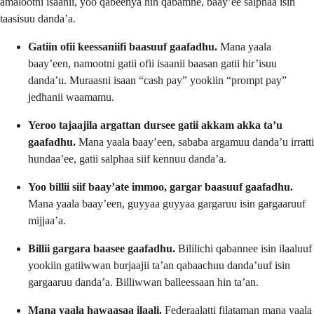
amalootni isaanii, yoo qabeenya hin qabamne, baay’ee salphaa isin
taasisuu danda’a.
Gatiin ofii keessaniifi baasuuf gaafadhu.
Mana yaala
baay’een, namootni gatii ofii isaanii baasan gatii hir’isuu
danda’u. Muraasni isaan “cash pay” yookiin “prompt pay”
jedhanii waamamu.
Yeroo tajaajila argattan dursee gatii akkam akka ta’u
gaafadhu.
Mana yaala baay’een, sababa argamuu danda’u irratti
hundaa’ee, gatii salphaa siif kennuu danda’a.
Yoo billii siif baay’ate immoo, gargar baasuuf gaafadhu.
Mana yaala baay’een, guyyaa guyyaa gargaruu isin gargaaruuf
mijjaa’a.
Billii gargara baasee gaafadhu.
Bililichi qabannee isin ilaaluuf
yookiin gatiiwwan burjaajii ta’an qabaachuu danda’uuf isin
gargaaruu danda’a. Billiwwan balleessaan hin ta’an.
Mana yaala hawaasaa ilaali.
Federaalatti filataman mana yaala