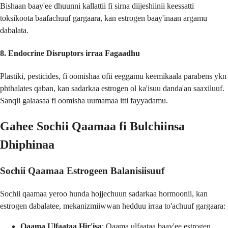
Bishaan baay'ee dhuunni kallattii fi sirna diijeshiinii keessatti
toksikoota baafachuuf gargaara, kan estrogen baay'inaan argamu
dabalata.
8.
Endocrine Disruptors irraa Fagaadhu
Plastiki, pesticides, fi oomishaa ofii eeggamu keemikaala parabens ykn
phthalates qaban, kan sadarkaa estrogen ol ka'isuu danda'an saaxiluuf.
Sanqii galaasaa fi oomisha uumamaa itti fayyadamu.
Gahee Sochii Qaamaa fi Bulchiinsa
Dhiphinaa
Sochii Qaamaa Estrogeen Balanisiisuuf
Sochii qaamaa yeroo hunda hojjechuun sadarkaa hormoonii, kan
estrogen dabalatee, mekanizmiiwwan hedduu irraa to'achuuf gargaara:
Qaama Ulfaataa Hir'isa
: Qaama ulfaataa baay'ee estrogen