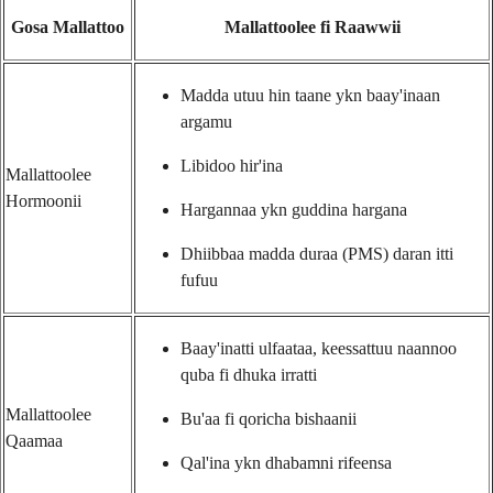
Gosa Mallattoo
Mallattoolee fi Raawwii
Madda utuu hin taane ykn baay'inaan
argamu
Libidoo hir'ina
Mallattoolee
Hormoonii
Hargannaa ykn guddina hargana
Dhiibbaa madda duraa (PMS) daran itti
fufuu
Baay'inatti ulfaataa, keessattuu naannoo
quba fi dhuka irratti
Mallattoolee
Bu'aa fi qoricha bishaanii
Qaamaa
Qal'ina ykn dhabamni rifeensa