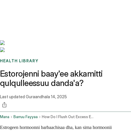
Benchmarks
Stories
FAQ
Sign up / Log in
HEALTH LIBRARY
Estorojenni baay'ee akkamitti
qulqulleessuu danda'a?
Last updated
Guraandhala 14, 2025
Mana
Barruu Fayyaa
How Do I Flush Out Excess Estrogen
Estrogeen hormoonni barbaachisaa dha, kan sirna hormoonii