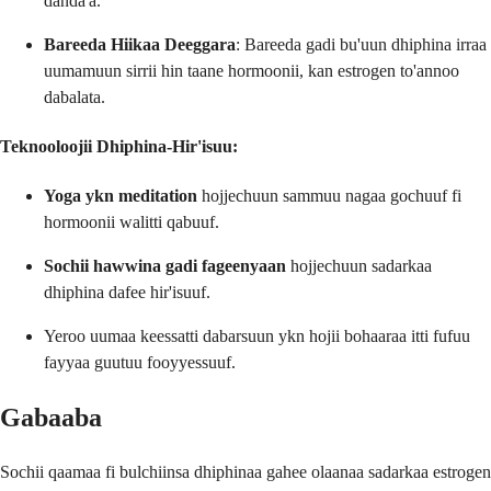
danda'a.
Bareeda Hiikaa Deeggara
: Bareeda gadi bu'uun dhiphina irraa
uumamuun sirrii hin taane hormoonii, kan estrogen to'annoo
dabalata.
Teknooloojii Dhiphina-Hir'isuu:
Yoga ykn meditation
hojjechuun sammuu nagaa gochuuf fi
hormoonii walitti qabuuf.
Sochii hawwina gadi fageenyaan
hojjechuun sadarkaa
dhiphina dafee hir'isuuf.
Yeroo uumaa keessatti dabarsuun ykn hojii bohaaraa itti fufuu
fayyaa guutuu fooyyessuuf.
Gabaaba
Sochii qaamaa fi bulchiinsa dhiphinaa gahee olaanaa sadarkaa estrogen