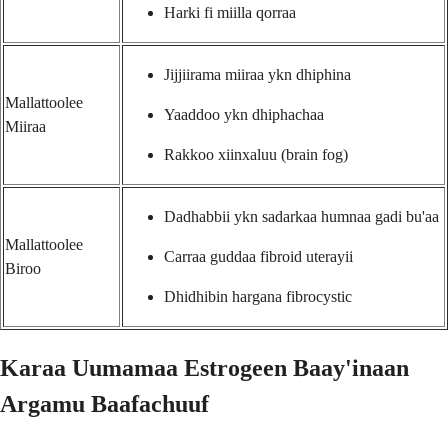
Harki fi miilla qorraa
Jijjiirama miiraa ykn dhiphina
Mallattoolee
Yaaddoo ykn dhiphachaa
Miiraa
Rakkoo xiinxaluu (brain fog)
Dadhabbii ykn sadarkaa humnaa gadi bu'aa
Mallattoolee
Carraa guddaa fibroid uterayii
Biroo
Dhidhibin hargana fibrocystic
Karaa Uumamaa Estrogeen Baay'inaan
Argamu Baafachuuf