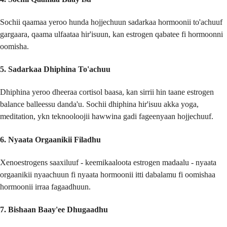
Sochii qaamaa yeroo hunda hojjechuun sadarkaa hormoonii to'achuuf
gargaara, qaama ulfaataa hir'isuun, kan estrogen qabatee fi hormoonni
oomisha.
5.
Sadarkaa Dhiphina To'achuu
Dhiphina yeroo dheeraa cortisol baasa, kan sirrii hin taane estrogen
balance balleessu danda'u. Sochii dhiphina hir'isuu akka yoga,
meditation, ykn teknooloojii hawwina gadi fageenyaan hojjechuuf.
6.
Nyaata Orgaanikii Filadhu
Xenoestrogens saaxiluuf - keemikaaloota estrogen madaalu - nyaata
orgaanikii nyaachuun fi nyaata hormoonii itti dabalamu fi oomishaa
hormoonii irraa fagaadhuun.
7.
Bishaan Baay'ee Dhugaadhu