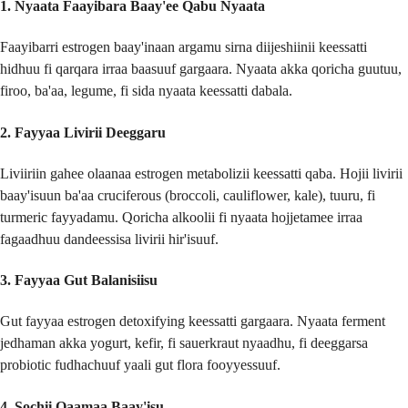
1.
Nyaata Faayibara Baay'ee Qabu Nyaata
Faayibarri estrogen baay'inaan argamu sirna diijeshiinii keessatti
hidhuu fi qarqara irraa baasuuf gargaara. Nyaata akka qoricha guutuu,
firoo, ba'aa, legume, fi sida nyaata keessatti dabala.
2.
Fayyaa Livirii Deeggaru
Liviiriin gahee olaanaa estrogen metabolizii keessatti qaba. Hojii livirii
baay'isuun ba'aa cruciferous (broccoli, cauliflower, kale), tuuru, fi
turmeric fayyadamu. Qoricha alkoolii fi nyaata hojjetamee irraa
fagaadhuu dandeessisa livirii hir'isuuf.
3.
Fayyaa Gut Balanisiisu
Gut fayyaa estrogen detoxifying keessatti gargaara. Nyaata ferment
jedhaman akka yogurt, kefir, fi sauerkraut nyaadhu, fi deeggarsa
probiotic fudhachuuf yaali gut flora fooyyessuuf.
4.
Sochii Qaamaa Baay'isu