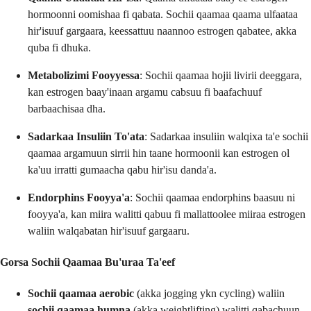
hormoonni oomishaa fi qabata. Sochii qaamaa qaama ulfaataa
hir'isuuf gargaara, keessattuu naannoo estrogen qabatee, akka
quba fi dhuka.
Metabolizimi Fooyyessa
: Sochii qaamaa hojii livirii deeggara,
kan estrogen baay'inaan argamu cabsuu fi baafachuuf
barbaachisaa dha.
Sadarkaa Insuliin To'ata
: Sadarkaa insuliin walqixa ta'e sochii
qaamaa argamuun sirrii hin taane hormoonii kan estrogen ol
ka'uu irratti gumaacha qabu hir'isu danda'a.
Endorphins Fooyya'a
: Sochii qaamaa endorphins baasuu ni
fooyya'a, kan miira walitti qabuu fi mallattoolee miiraa estrogen
waliin walqabatan hir'isuuf gargaaru.
Gorsa Sochii Qaamaa Bu'uraa Ta'eef
Sochii qaamaa aerobic
(akka jogging ykn cycling) waliin
sochii qaamaa humna
(akka weightlifting) walitti qabachuun