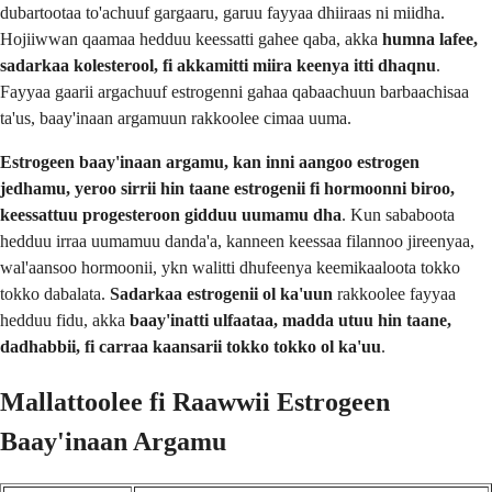
dubartootaa to'achuuf gargaaru, garuu fayyaa dhiiraas ni miidha.
Hojiiwwan qaamaa hedduu keessatti gahee qaba, akka
humna lafee,
sadarkaa kolesterool, fi akkamitti miira keenya itti dhaqnu
.
Fayyaa gaarii argachuuf estrogenni gahaa qabaachuun barbaachisaa
ta'us, baay'inaan argamuun rakkoolee cimaa uuma.
Estrogeen baay'inaan argamu, kan inni aangoo estrogen
jedhamu, yeroo sirrii hin taane estrogenii fi hormoonni biroo,
keessattuu progesteroon gidduu uumamu dha
. Kun sababoota
hedduu irraa uumamuu danda'a, kanneen keessaa filannoo jireenyaa,
wal'aansoo hormoonii, ykn walitti dhufeenya keemikaaloota tokko
tokko dabalata.
Sadarkaa estrogenii ol ka'uun
rakkoolee fayyaa
hedduu fidu, akka
baay'inatti ulfaataa, madda utuu hin taane,
dadhabbii, fi carraa kaansarii tokko tokko ol ka'uu
.
Mallattoolee fi Raawwii Estrogeen
Baay'inaan Argamu