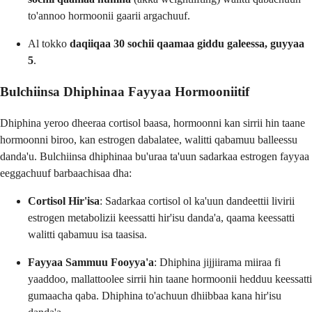
to'annoo hormoonii gaarii argachuuf.
Al tokko
daqiiqaa 30 sochii qaamaa giddu galeessa, guyyaa
5
.
Bulchiinsa Dhiphinaa Fayyaa Hormooniitif
Dhiphina yeroo dheeraa cortisol baasa, hormoonni kan sirrii hin taane
hormoonni biroo, kan estrogen dabalatee, walitti qabamuu balleessu
danda'u. Bulchiinsa dhiphinaa bu'uraa ta'uun sadarkaa estrogen fayyaa
eeggachuuf barbaachisaa dha:
Cortisol Hir'isa
: Sadarkaa cortisol ol ka'uun dandeettii livirii
estrogen metabolizii keessatti hir'isu danda'a, qaama keessatti
walitti qabamuu isa taasisa.
Fayyaa Sammuu Fooyya'a
: Dhiphina jijjiirama miiraa fi
yaaddoo, mallattoolee sirrii hin taane hormoonii hedduu keessatti
gumaacha qaba. Dhiphina to'achuun dhiibbaa kana hir'isu