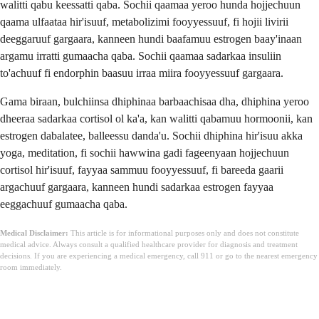
walitti qabu keessatti qaba. Sochii qaamaa yeroo hunda hojjechuun
qaama ulfaataa hir'isuuf, metabolizimi fooyyessuuf, fi hojii livirii
deeggaruuf gargaara, kanneen hundi baafamuu estrogen baay'inaan
argamu irratti gumaacha qaba. Sochii qaamaa sadarkaa insuliin
to'achuuf fi endorphin baasuu irraa miira fooyyessuuf gargaara.
Gama biraan, bulchiinsa dhiphinaa barbaachisaa dha, dhiphina yeroo
dheeraa sadarkaa cortisol ol ka'a, kan walitti qabamuu hormoonii, kan
estrogen dabalatee, balleessu danda'u. Sochii dhiphina hir'isuu akka
yoga, meditation, fi sochii hawwina gadi fageenyaan hojjechuun
cortisol hir'isuuf, fayyaa sammuu fooyyessuuf, fi bareeda gaarii
argachuuf gargaara, kanneen hundi sadarkaa estrogen fayyaa
eeggachuuf gumaacha qaba.
Medical Disclaimer:
This article is for informational purposes only and does not constitute
medical advice. Always consult a qualified healthcare provider for diagnosis and treatment
decisions. If you are experiencing a medical emergency, call 911 or go to the nearest emergency
room immediately.