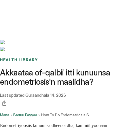
Benchmarks
Stories
FAQ
Sign up / Log in
HEALTH LIBRARY
Akkaataa of-qalbii itti kunuunsa
endometriosis'n maalidha?
Last updated
Guraandhala 14, 2025
Mana
Barruu Fayyaa
How To Do Endometriosis Self Care
Endometriyoosiis kunuunsa dheeraa dha, kan miiliyoonaan