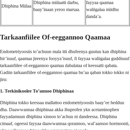
Dhiphina miilaatti darbu,
fayyaa qaamaa
Dhiphina Miilaa
baay’inaan yeroo marsaa.
waliigalaa miidhu
danda’a.
Tarkaanfiilee Of-eeggannoo Qaamaa
Endometriyoosiis to’achuun mala itti dhufeenya guutuu kan dhiphina
hir’isuuf, qaamaa jireenya fooyya’isuuf, fi fayyaa waliigalaa guddisuuf
tarkaanfiilee of-eeggannoo qaamaa dabalataa of keessatti qabata.
Gadiin tarkaanfiilee of-eeggannoo qaamaa bu’aa qaban tokko tokko ni
jiru:
1. Teekinikoolee To’annoo Dhiphinaa
Dhiphina tokko keessaa mallattoo endometriyoosiis baay’ee hedduu
dha. Daawwannaa dhiphinaa akka ibuprofen ykn acetaminophen
fayyadamuun dhiphina xinnoo to’achuu ni dandeessa. Dhiphina
cimaaf, ogeessi fayyaa daawwannaa qorannoo, wal’aansoo hormoonii,