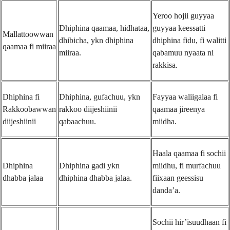
Yeroo hojii guyyaa
Dhiphina qaamaa, hidhataa,
guyyaa keessatti
Mallattoowwan
dhibicha, ykn dhiphina
dhiphina fidu, fi walitti
qaamaa fi miiraa
miiraa.
qabamuu nyaata ni
rakkisa.
Dhiphina fi
Dhiphina, gufachuu, ykn
Fayyaa waliigalaa fi
Rakkoobawwan
rakkoo diijeshiinii
qaamaa jireenya
diijeshiinii
qabaachuu.
miidha.
Haala qaamaa fi sochii
Dhiphina
Dhiphina gadi ykn
miidhu, fi murfachuu
dhabba jalaa
dhiphina dhabba jalaa.
fiixaan geessisu
danda’a.
Sochii hir’isuudhaan fi