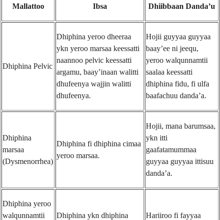
Mallattoo
Ibsa
Dhiibbaan Danda’u
Dhiphina yeroo dheeraa
Hojii guyyaa guyyaa
ykn yeroo marsaa keessatti
baay’ee ni jeequ,
naannoo pelvic keessatti
yeroo walqunnamtii
Dhiphina Pelvic
argamu, baay’inaan walitti
saalaa keessatti
dhufeenya wajjin walitti
dhiphina fidu, fi ulfa
dhufeenya.
baafachuu danda’a.
Hojii, mana barumsaa,
Dhiphina
ykn itti
Dhiphina fi dhiphina cimaa
marsaa
gaafatamummaa
yeroo marsaa.
(Dysmenorrhea)
guyyaa guyyaa ittisuu
danda’a.
Dhiphina yeroo
walqunnamtii
Dhiphina ykn dhiphina
Hariiroo fi fayyaa