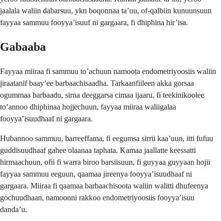
jaalala waliin dabarsuu, ykn boqonnaa ta’uu, of-qalbiin kunuunsuun
fayyaa sammuu fooyya’isuuf ni gargaara, fi dhiphina hir’isa.
Gabaaba
Fayyaa miiraa fi sammuu to’achuun namoota endometriyoosiis waliin
jiraatanif baay’ee barbaachisaadha. Tarkaanfiileen akka gorsaa
ogummaa barbaadu, sirna deeggarsa cimaa ijaaru, fi teekinikoolee
to’annoo dhiphinaa hojjechuun, fayyaa miiraa waliigalaa
fooyya’isuudhaaf ni gargaara.
Hubannoo sammuu, barreeffama, fi eegumsa sirrii kaa’uun, itti fufuu
guddisuudhaaf gahee olaanaa taphata. Kamaa jaallatte keessatti
hirmaachuun, ofii fi warra biroo barsiisuun, fi guyyaa guyyaan hojii
fayyaa sammuu eeguun, qaamaa jireenya fooyya’isuudhaaf ni
gargaara. Miiraa fi qaamaa barbaachisoota waliin walitti dhufeenya
gochuudhaan, namoonni rakkoo endometriyoosiis fooyya’isuu
danda’u.