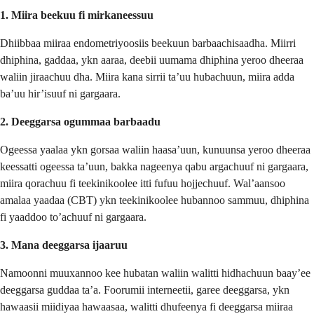
1. Miira beekuu fi mirkaneessuu
Dhiibbaa miiraa endometriyoosiis beekuun barbaachisaadha. Miirri
dhiphina, gaddaa, ykn aaraa, deebii uumama dhiphina yeroo dheeraa
waliin jiraachuu dha. Miira kana sirrii ta’uu hubachuun, miira adda
ba’uu hir’isuuf ni gargaara.
2. Deeggarsa ogummaa barbaadu
Ogeessa yaalaa ykn gorsaa waliin haasa’uun, kunuunsa yeroo dheeraa
keessatti ogeessa ta’uun, bakka nageenya qabu argachuuf ni gargaara,
miira qorachuu fi teekinikoolee itti fufuu hojjechuuf. Wal’aansoo
amalaa yaadaa (CBT) ykn teekinikoolee hubannoo sammuu, dhiphina
fi yaaddoo to’achuuf ni gargaara.
3. Mana deeggarsa ijaaruu
Namoonni muuxannoo kee hubatan waliin walitti hidhachuun baay’ee
deeggarsa guddaa ta’a. Foorumii interneetii, garee deeggarsa, ykn
hawaasii miidiyaa hawaasaa, walitti dhufeenya fi deeggarsa miiraa