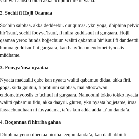
ykn wal’aansoo biraa akka acupuncture ni yaala.
2. Sochii fi Hojii Qaamaa
Sochiin salphaa, akka deddeebii, quuqumaa, ykn yoga, dhiphina pelvic
hir’isuuf, sochii fooyya’isuuf, fi miira guddisuuf ni gargaara. Hojii
qaamaa yeroo hunda hojjechuun walitti qabamuu hir’isuuf fi dandeettii
humna guddisuuf ni gargaara, kan baay’inaan endometriyoosiis
miidhame.
3. Fooyya’insa nyaataa
Nyaata madaallii qabe kan nyaata walitti qabamuu didaa, akka firii,
goga, siida guutuu, fi protiinni salphaa, mallattoowwan
endometriyoosiis to’achuuf ni gargaara. Namoonni tokko tokko nyaata
walitti qabamuu fidu, akka daayrii, gluten, ykn nyaata hojjetame, irraa
fagaachuudhaan ni fayyadama, ta’us kun adda adda ta’uu danda’a.
4. Boqonnaa fi hirriba gahaa
Dhiphina yeroo dheeraa hirriba jeequu danda’a, kan dadhabbii fi