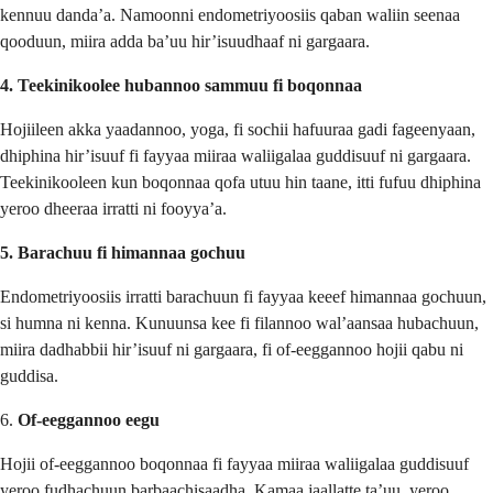
kennuu danda’a. Namoonni endometriyoosiis qaban waliin seenaa
qooduun, miira adda ba’uu hir’isuudhaaf ni gargaara.
4. Teekinikoolee hubannoo sammuu fi boqonnaa
Hojiileen akka yaadannoo, yoga, fi sochii hafuuraa gadi fageenyaan,
dhiphina hir’isuuf fi fayyaa miiraa waliigalaa guddisuuf ni gargaara.
Teekinikooleen kun boqonnaa qofa utuu hin taane, itti fufuu dhiphina
yeroo dheeraa irratti ni fooyya’a.
5. Barachuu fi himannaa gochuu
Endometriyoosiis irratti barachuun fi fayyaa keeef himannaa gochuun,
si humna ni kenna. Kunuunsa kee fi filannoo wal’aansaa hubachuun,
miira dadhabbii hir’isuuf ni gargaara, fi of-eeggannoo hojii qabu ni
guddisa.
6.
Of-eeggannoo eegu
Hojii of-eeggannoo boqonnaa fi fayyaa miiraa waliigalaa guddisuuf
yeroo fudhachuun barbaachisaadha. Kamaa jaallatte ta’uu, yeroo