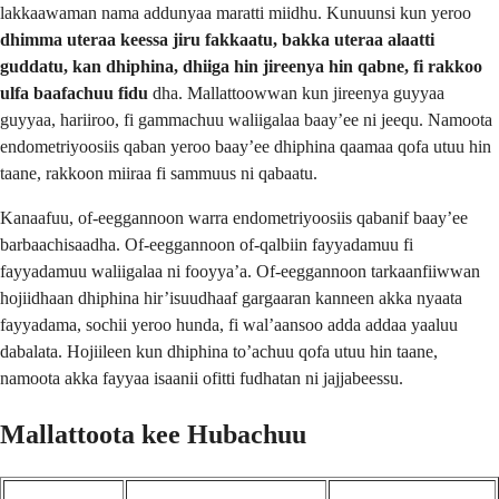
lakkaawaman nama addunyaa maratti miidhu. Kunuunsi kun yeroo
dhimma uteraa keessa jiru fakkaatu, bakka uteraa alaatti
guddatu, kan dhiphina, dhiiga hin jireenya hin qabne, fi rakkoo
ulfa baafachuu fidu
dha. Mallattoowwan kun jireenya guyyaa
guyyaa, hariiroo, fi gammachuu waliigalaa baay’ee ni jeequ. Namoota
endometriyoosiis qaban yeroo baay’ee dhiphina qaamaa qofa utuu hin
taane, rakkoon miiraa fi sammuus ni qabaatu.
Kanaafuu, of-eeggannoon warra endometriyoosiis qabanif baay’ee
barbaachisaadha. Of-eeggannoon of-qalbiin fayyadamuu fi
fayyadamuu waliigalaa ni fooyya’a. Of-eeggannoon tarkaanfiiwwan
hojiidhaan dhiphina hir’isuudhaaf gargaaran kanneen akka nyaata
fayyadama, sochii yeroo hunda, fi wal’aansoo adda addaa yaaluu
dabalata. Hojiileen kun dhiphina to’achuu qofa utuu hin taane,
namoota akka fayyaa isaanii ofitti fudhatan ni jajjabeessu.
Mallattoota kee Hubachuu