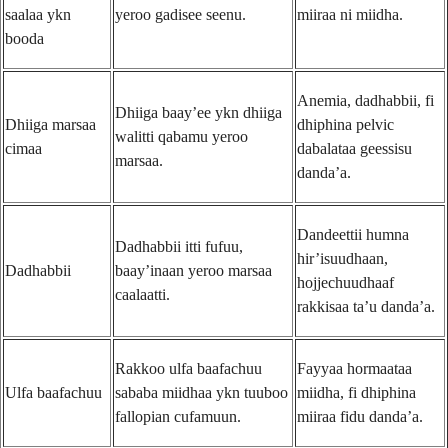
saalaa ykn
yeroo gadisee seenu.
miiraa ni miidha.
booda
Anemia, dadhabbii, fi
Dhiiga baay’ee ykn dhiiga
Dhiiga marsaa
dhiphina pelvic
walitti qabamu yeroo
cimaa
dabalataa geessisu
marsaa.
danda’a.
Dandeettii humna
Dadhabbii itti fufuu,
hir’isuudhaan,
Dadhabbii
baay’inaan yeroo marsaa
hojjechuudhaaf
caalaatti.
rakkisaa ta’u danda’a.
Rakkoo ulfa baafachuu
Fayyaa hormaataa
Ulfa baafachuu
sababa miidhaa ykn tuuboo
miidha, fi dhiphina
fallopian cufamuun.
miiraa fidu danda’a.