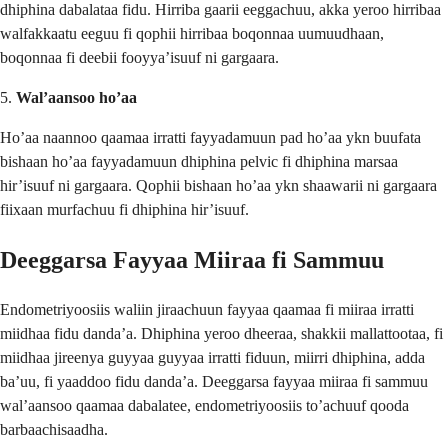
dhiphina dabalataa fidu. Hirriba gaarii eeggachuu, akka yeroo hirribaa
walfakkaatu eeguu fi qophii hirribaa boqonnaa uumuudhaan,
boqonnaa fi deebii fooyya’isuuf ni gargaara.
5.
Wal’aansoo ho’aa
Ho’aa naannoo qaamaa irratti fayyadamuun pad ho’aa ykn buufata
bishaan ho’aa fayyadamuun dhiphina pelvic fi dhiphina marsaa
hir’isuuf ni gargaara. Qophii bishaan ho’aa ykn shaawarii ni gargaara
fiixaan murfachuu fi dhiphina hir’isuuf.
Deeggarsa Fayyaa Miiraa fi Sammuu
Endometriyoosiis waliin jiraachuun fayyaa qaamaa fi miiraa irratti
miidhaa fidu danda’a. Dhiphina yeroo dheeraa, shakkii mallattootaa, fi
miidhaa jireenya guyyaa guyyaa irratti fiduun, miirri dhiphina, adda
ba’uu, fi yaaddoo fidu danda’a. Deeggarsa fayyaa miiraa fi sammuu
wal’aansoo qaamaa dabalatee, endometriyoosiis to’achuuf qooda
barbaachisaadha.