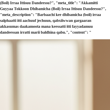
(Boil) Irraa Ittisuu Dandeessu?", "meta_title": "Akkamitti
Guyyaa Tokkoon Dhibamicha (Boil) Irraa Ittisuu Dandeessu?",
"meta_description": "Barbaachi kee dhibamicha (boil) irraa
salphaatti itti aachuuf jechuun, qabxiiwwan gargaaran
akkasumas daakamoota mana keessatti itti fayyadamuu
dandeessan irratti marii baldhina qabu.", "content": "