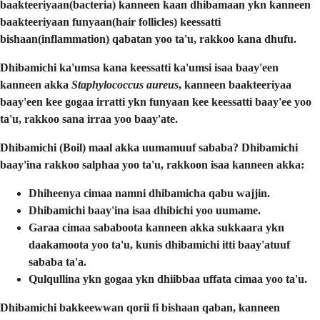
baakteeriyaan(bacteria) kanneen kaan dhibamaan ykn kanneen
baakteeriyaan funyaan(hair follicles) keessatti
bishaan(inflammation) qabatan yoo ta'u, rakkoo kana dhufu.
Dhibamichi ka'umsa kana keessatti ka'umsi isaa baay'een
kanneen akka
Staphylococcus aureus
, kanneen baakteeriyaa
baay'een kee gogaa irratti ykn funyaan kee keessatti baay'ee yoo
ta'u, rakkoo sana irraa yoo baay'ate.
Dhibamichi (Boil) maal akka uumamuuf sababa?
Dhibamichi
baay'ina rakkoo salphaa yoo ta'u, rakkoon isaa kanneen akka:
Dhiheenya cimaa
namni dhibamicha qabu wajjin.
Dhibamichi baay'ina isaa
dhibichi yoo uumame.
Garaa cimaa
sababoota kanneen akka sukkaara ykn
daakamoota yoo ta'u, kunis dhibamichi itti baay'atuuf
sababa ta'a.
Qulqullina ykn gogaa ykn dhiibbaa
uffata cimaa yoo ta'u.
Dhibamichi bakkeewwan qorii fi bishaan qaban, kanneen