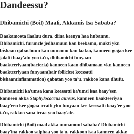
Dandeessu?
Dhibamichi (Boil) Maali, Akkamis Isa Sababa?
Daakamoota ilaaluu dura, diina keenya haa hubannu.
Dhibamichi, furuncle jedhamuun kan beekamu, mukti ykn
bishaan qabachuun kan uumamu kan laafaa, kanneen gogaa kee
jalatti baay'atu yoo ta'u, dhibamichi funyaan
baakteeriyaan(bacteria) kanneen kaan dhibamaan ykn kanneen
baakteeriyaan funyaan(hair follicles) keessatti
bishaan(inflammation) qabatan yoo ta'u, rakkoo kana dhufu.
Dhibamichi ka'umsa kana keessatti ka'umsi isaa baay'een
kanneen akka
Staphylococcus aureus
, kanneen baakteeriyaa
baay'een kee gogaa irratti ykn funyaan kee keessatti baay'ee yoo
ta'u, rakkoo sana irraa yoo baay'ate.
Dhibamichi (Boil) maal akka uumamuuf sababa?
Dhibamichi
baay'ina rakkoo salphaa yoo ta'u, rakkoon isaa kanneen akka: