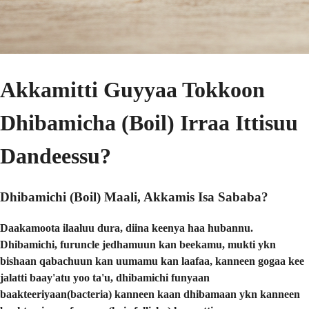
Akkamitti Guyyaa Tokkoon
Dhibamicha (Boil) Irraa Ittisuu
Dandeessu?
Dhibamichi (Boil) Maali, Akkamis Isa Sababa?
Daakamoota ilaaluu dura, diina keenya haa hubannu.
Dhibamichi, furuncle jedhamuun kan beekamu, mukti ykn
bishaan qabachuun kan uumamu kan laafaa, kanneen gogaa kee
jalatti baay'atu yoo ta'u, dhibamichi funyaan
baakteeriyaan(bacteria) kanneen kaan dhibamaan ykn kanneen