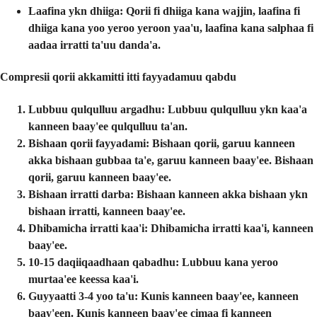
Laafina ykn dhiiga
: Qorii fi dhiiga kana wajjin, laafina fi
dhiiga kana yoo yeroo yeroon yaa'u, laafina kana salphaa fi
aadaa irratti ta'uu danda'a.
Compresii qorii akkamitti itti fayyadamuu qabdu
Lubbuu qulqulluu argadhu:
Lubbuu qulqulluu ykn kaa'a
kanneen baay'ee qulqulluu ta'an.
Bishaan qorii fayyadami:
Bishaan qorii, garuu kanneen
akka bishaan gubbaa ta'e, garuu kanneen baay'ee. Bishaan
qorii, garuu kanneen baay'ee.
Bishaan irratti darba:
Bishaan kanneen akka bishaan ykn
bishaan irratti, kanneen baay'ee.
Dhibamicha irratti kaa'i:
Dhibamicha irratti kaa'i, kanneen
baay'ee.
10-15 daqiiqaadhaan qabadhu:
Lubbuu kana yeroo
murtaa'ee keessa kaa'i.
Guyyaatti 3-4 yoo ta'u:
Kunis kanneen baay'ee, kanneen
baay'een. Kunis kanneen baay'ee cimaa fi kanneen