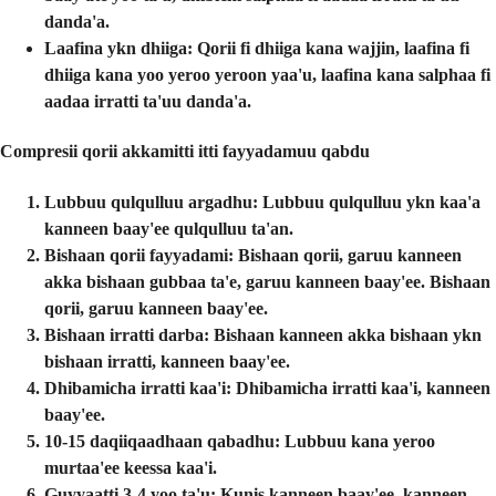
danda'a.
Laafina ykn dhiiga
: Qorii fi dhiiga kana wajjin, laafina fi
dhiiga kana yoo yeroo yeroon yaa'u, laafina kana salphaa fi
aadaa irratti ta'uu danda'a.
Compresii qorii akkamitti itti fayyadamuu qabdu
Lubbuu qulqulluu argadhu:
Lubbuu qulqulluu ykn kaa'a
kanneen baay'ee qulqulluu ta'an.
Bishaan qorii fayyadami:
Bishaan qorii, garuu kanneen
akka bishaan gubbaa ta'e, garuu kanneen baay'ee. Bishaan
qorii, garuu kanneen baay'ee.
Bishaan irratti darba:
Bishaan kanneen akka bishaan ykn
bishaan irratti, kanneen baay'ee.
Dhibamicha irratti kaa'i:
Dhibamicha irratti kaa'i, kanneen
baay'ee.
10-15 daqiiqaadhaan qabadhu:
Lubbuu kana yeroo
murtaa'ee keessa kaa'i.
Guyyaatti 3-4 yoo ta'u:
Kunis kanneen baay'ee, kanneen