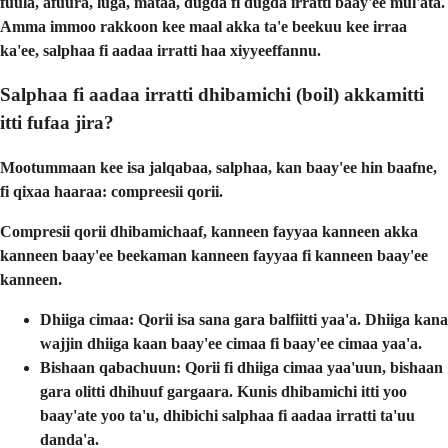
fuula, afuura, luga, mataa, dugda fi dugda irratti baay'ee mul'ata.
Amma immoo rakkoon kee maal akka ta'e beekuu kee irraa
ka'ee, salphaa fi aadaa irratti haa xiyyeeffannu.
Salphaa fi aadaa irratti dhibamichi (boil) akkamitti
itti fufaa jira?
Mootummaan kee isa jalqabaa, salphaa, kan baay'ee hin baafne,
fi qixaa haaraa: compreesii qorii.
Compresii qorii dhibamichaaf
, kanneen fayyaa kanneen akka
kanneen baay'ee beekaman kanneen fayyaa fi kanneen baay'ee
kanneen.
Dhiiga cimaa
: Qorii isa sana gara balfiitti yaa'a. Dhiiga kana
wajjin dhiiga kaan baay'ee cimaa fi baay'ee cimaa yaa'a.
Bishaan qabachuun
: Qorii fi dhiiga cimaa yaa'uun, bishaan
gara olitti dhihuuf gargaara. Kunis dhibamichi itti yoo
baay'ate yoo ta'u, dhibichi salphaa fi aadaa irratti ta'uu
danda'a.