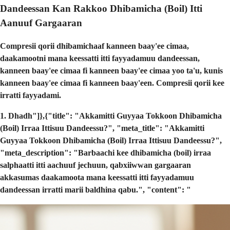
Dandeessan Kan Rakkoo Dhibamicha (Boil) Itti
Aanuuf Gargaaran
Compresii qorii dhibamichaaf kanneen baay'ee cimaa,
daakamootni mana keessatti itti fayyadamuu dandeessan,
kanneen baay'ee cimaa fi kanneen baay'ee cimaa yoo ta'u, kunis
kanneen baay'ee cimaa fi kanneen baay'een. Compresii qorii kee
irratti fayyadami.
1. Dhadh"]},{"title": "Akkamitti Guyyaa Tokkoon Dhibamicha
(Boil) Irraa Ittisuu Dandeessu?", "meta_title": "Akkamitti
Guyyaa Tokkoon Dhibamicha (Boil) Irraa Ittisuu Dandeessu?",
"meta_description": "Barbaachi kee dhibamicha (boil) irraa
salphaatti itti aachuuf jechuun, qabxiiwwan gargaaran
akkasumas daakamoota mana keessatti itti fayyadamuu
dandeessan irratti marii baldhina qabu.", "content": "