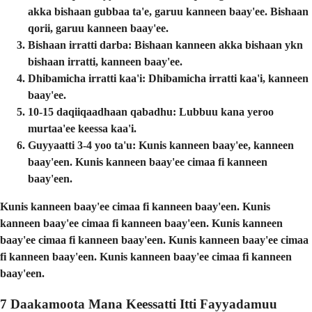
akka bishaan gubbaa ta'e, garuu kanneen baay'ee. Bishaan
qorii, garuu kanneen baay'ee.
Bishaan irratti darba:
Bishaan kanneen akka bishaan ykn
bishaan irratti, kanneen baay'ee.
Dhibamicha irratti kaa'i:
Dhibamicha irratti kaa'i, kanneen
baay'ee.
10-15 daqiiqaadhaan qabadhu:
Lubbuu kana yeroo
murtaa'ee keessa kaa'i.
Guyyaatti 3-4 yoo ta'u:
Kunis kanneen baay'ee, kanneen
baay'een. Kunis kanneen baay'ee cimaa fi kanneen
baay'een.
Kunis kanneen baay'ee cimaa fi kanneen baay'een. Kunis
kanneen baay'ee cimaa fi kanneen baay'een. Kunis kanneen
baay'ee cimaa fi kanneen baay'een. Kunis kanneen baay'ee cimaa
fi kanneen baay'een. Kunis kanneen baay'ee cimaa fi kanneen
baay'een.
7 Daakamoota Mana Keessatti Itti Fayyadamuu