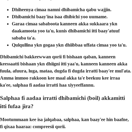
Dhiheenya cimaa
namni dhibamicha qabu wajjin.
Dhibamichi baay'ina isaa
dhibichi yoo uumame.
Garaa cimaa
sababoota kanneen akka sukkaara ykn
daakamoota yoo ta'u, kunis dhibamichi itti baay'atuuf
sababa ta'a.
Qulqullina ykn gogaa ykn dhiibbaa
uffata cimaa yoo ta'u.
Dhibamichi bakkeewwan qorii fi bishaan qaban, kanneen
keessaatti bishaan ykn dhiigni itti yaa'u, kanneen kanneen akka
fuula, afuura, luga, mataa, dugda fi dugda irratti baay'ee mul'ata.
Amma immoo rakkoon kee maal akka ta'e beekuu kee irraa
ka'ee, salphaa fi aadaa irratti haa xiyyeeffannu.
Salphaa fi aadaa irratti dhibamichi (boil) akkamitti
itti fufaa jira?
Mootummaan kee isa jalqabaa, salphaa, kan baay'ee hin baafne,
fi qixaa haaraa: compreesii qorii.