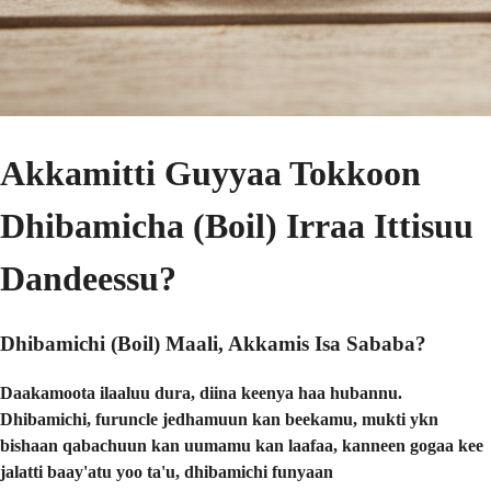
Akkamitti Guyyaa Tokkoon
Dhibamicha (Boil) Irraa Ittisuu
Dandeessu?
Dhibamichi (Boil) Maali, Akkamis Isa Sababa?
Daakamoota ilaaluu dura, diina keenya haa hubannu.
Dhibamichi, furuncle jedhamuun kan beekamu, mukti ykn
bishaan qabachuun kan uumamu kan laafaa, kanneen gogaa kee
jalatti baay'atu yoo ta'u, dhibamichi funyaan