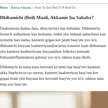
Mana
Barruu Fayyaa
How To Get Rid Of A Boil Overnight
Dhibamichi (Boil) Maali, Akkamis Isa Sababa?
Daakamoota ilaaluu dura, diina keenya haa hubannu. Dhibamichi,
furuncle jedhamuun kan beekamu, mukti ykn bishaan qabachuun kan
uumamu kan laafaa, kanneen gogaa kee jalatti baay'atu yoo ta'u,
dhibamichi funyaan baakteeriyaan(bacteria) kanneen kaan dhibamaan
ykn kanneen baakteeriyaan funyaan(hair follicles) keessatti
bishaan(inflammation) qabatan yoo ta'u, rakkoo kana dhufu.
Dhibamichi ka'umsa kana keessatti ka'umsi isaa baay'een kanneen
akka
Staphylococcus aureus
, kanneen baakteeriyaa baay'een kee
gogaa irratti ykn funyaan kee keessatti baay'ee yoo ta'u, rakkoo sana
irraa yoo baay'ate.