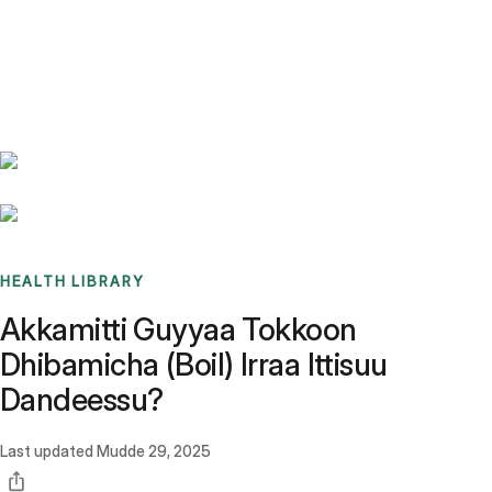
Benchmarks
Stories
FAQ
Sign up / Log in
HEALTH LIBRARY
Akkamitti Guyyaa Tokkoon
Dhibamicha (Boil) Irraa Ittisuu
Dandeessu?
Last updated
Mudde 29, 2025