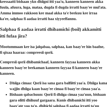
keessaatti bishaan ykn dhiigni itti yaa'u, kanneen kanneen akka
fuula, afuura, luga, mataa, dugda fi dugda irratti baay'ee mul'ata.
Amma immoo rakkoon kee maal akka ta'e beekuu kee irraa
ka'ee, salphaa fi aadaa irratti haa xiyyeeffannu.
Salphaa fi aadaa irratti dhibamichi (boil) akkamitti
itti fufaa jira?
Mootummaan kee isa jalqabaa, salphaa, kan baay'ee hin baafne,
fi qixaa haaraa: compreesii qorii.
Compresii qorii dhibamichaaf
, kanneen fayyaa kanneen akka
kanneen baay'ee beekaman kanneen fayyaa fi kanneen baay'ee
kanneen.
Dhiiga cimaa
: Qorii isa sana gara balfiitti yaa'a. Dhiiga kana
wajjin dhiiga kaan baay'ee cimaa fi baay'ee cimaa yaa'a.
Bishaan qabachuun
: Qorii fi dhiiga cimaa yaa'uun, bishaan
gara olitti dhihuuf gargaara. Kunis dhibamichi itti yoo
baay'ate yoo ta'u, dhibichi salphaa fi aadaa irratti ta'uu