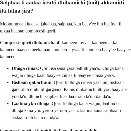
Salphaa fi aadaa irratti dhibamichi (boil) akkamitti
itti fufaa jira?
Mootummaan kee isa jalqabaa, salphaa, kan baay'ee hin baafne, fi
qixaa haaraa: compreesii qorii.
Compresii qorii dhibamichaaf
, kanneen fayyaa kanneen akka
kanneen baay'ee beekaman kanneen fayyaa fi kanneen baay'ee baay'ee
kanneen.
Dhiiga cimaa
: Qorii isa sana gara balfiitti yaa'a. Dhiiga kana
wajjin dhiiga kaan baay'ee cimaa fi baay'ee cimaa yaa'a.
Bishaan qabachuun
: Qorii fi dhiiga cimaa yaa'uun, bishaan
gara olitti dhihuuf gargaara. Kunis dhibamichi itti yoo baay'ate
yoo ta'u, dhibichi salphaa fi aadaa irratti ta'uu danda'a.
Laafina ykn dhiiga
: Qorii fi dhiiga kana wajjin, laafina fi
dhiiga kana yoo yeroo yeroon yaa'u, laafina kana salphaa fi
aadaa irratti ta'uu danda'a.
Compresii qorii akkamitti itti fayyadamuu qabdu