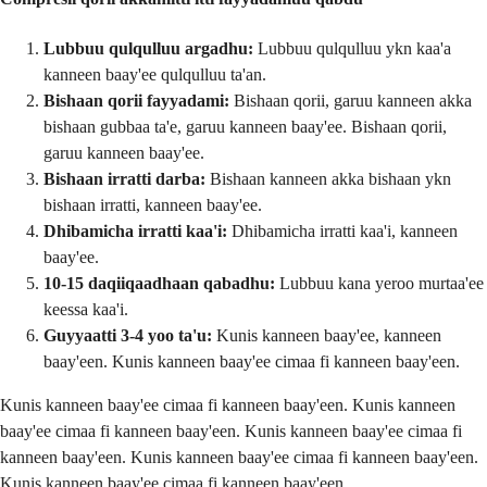
Lubbuu qulqulluu argadhu:
Lubbuu qulqulluu ykn kaa'a
kanneen baay'ee qulqulluu ta'an.
Bishaan qorii fayyadami:
Bishaan qorii, garuu kanneen akka
bishaan gubbaa ta'e, garuu kanneen baay'ee. Bishaan qorii,
garuu kanneen baay'ee.
Bishaan irratti darba:
Bishaan kanneen akka bishaan ykn
bishaan irratti, kanneen baay'ee.
Dhibamicha irratti kaa'i:
Dhibamicha irratti kaa'i, kanneen
baay'ee.
10-15 daqiiqaadhaan qabadhu:
Lubbuu kana yeroo murtaa'ee
keessa kaa'i.
Guyyaatti 3-4 yoo ta'u:
Kunis kanneen baay'ee, kanneen
baay'een. Kunis kanneen baay'ee cimaa fi kanneen baay'een.
Kunis kanneen baay'ee cimaa fi kanneen baay'een. Kunis kanneen
baay'ee cimaa fi kanneen baay'een. Kunis kanneen baay'ee cimaa fi
kanneen baay'een. Kunis kanneen baay'ee cimaa fi kanneen baay'een.
Kunis kanneen baay'ee cimaa fi kanneen baay'een.