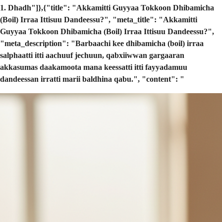
1. Dhadh"]},{"title": "Akkamitti Guyyaa Tokkoon Dhibamicha
(Boil) Irraa Ittisuu Dandeessu?", "meta_title": "Akkamitti
Guyyaa Tokkoon Dhibamicha (Boil) Irraa Ittisuu Dandeessu?",
"meta_description": "Barbaachi kee dhibamicha (boil) irraa
salphaatti itti aachuuf jechuun, qabxiiwwan gargaaran
akkasumas daakamoota mana keessatti itti fayyadamuu
dandeessan irratti marii baldhina qabu.", "content": "