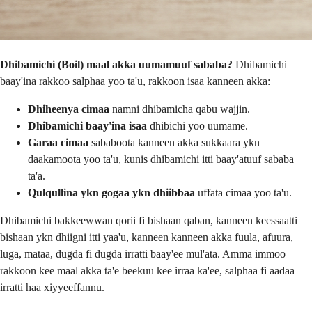
Dhibamichi (Boil) maal akka uumamuuf sababa?
Dhibamichi
baay'ina rakkoo salphaa yoo ta'u, rakkoon isaa kanneen akka:
Dhiheenya cimaa
namni dhibamicha qabu wajjin.
Dhibamichi baay'ina isaa
dhibichi yoo uumame.
Garaa cimaa
sababoota kanneen akka sukkaara ykn
daakamoota yoo ta'u, kunis dhibamichi itti baay'atuuf sababa
ta'a.
Qulqullina ykn gogaa ykn dhiibbaa
uffata cimaa yoo ta'u.
Dhibamichi bakkeewwan qorii fi bishaan qaban, kanneen keessaatti
bishaan ykn dhiigni itti yaa'u, kanneen kanneen akka fuula, afuura,
luga, mataa, dugda fi dugda irratti baay'ee mul'ata. Amma immoo
rakkoon kee maal akka ta'e beekuu kee irraa ka'ee, salphaa fi aadaa
irratti haa xiyyeeffannu.