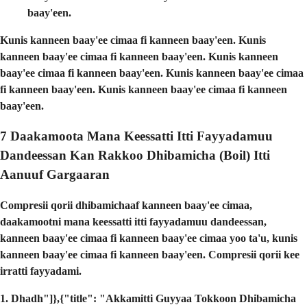
baay'een.
Kunis kanneen baay'ee cimaa fi kanneen baay'een. Kunis
kanneen baay'ee cimaa fi kanneen baay'een. Kunis kanneen
baay'ee cimaa fi kanneen baay'een. Kunis kanneen baay'ee cimaa
fi kanneen baay'een. Kunis kanneen baay'ee cimaa fi kanneen
baay'een.
7 Daakamoota Mana Keessatti Itti Fayyadamuu
Dandeessan Kan Rakkoo Dhibamicha (Boil) Itti
Aanuuf Gargaaran
Compresii qorii dhibamichaaf kanneen baay'ee cimaa,
daakamootni mana keessatti itti fayyadamuu dandeessan,
kanneen baay'ee cimaa fi kanneen baay'ee cimaa yoo ta'u, kunis
kanneen baay'ee cimaa fi kanneen baay'een. Compresii qorii kee
irratti fayyadami.
1. Dhadh"]},{"title": "Akkamitti Guyyaa Tokkoon Dhibamicha