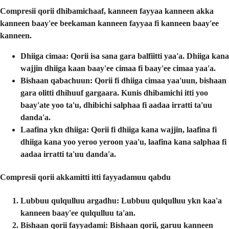
Compresii qorii dhibamichaaf
, kanneen fayyaa kanneen akka
kanneen baay'ee beekaman kanneen fayyaa fi kanneen baay'ee
kanneen.
Dhiiga cimaa
: Qorii isa sana gara balfiitti yaa'a. Dhiiga kana
wajjin dhiiga kaan baay'ee cimaa fi baay'ee cimaa yaa'a.
Bishaan qabachuun
: Qorii fi dhiiga cimaa yaa'uun, bishaan
gara olitti dhihuuf gargaara. Kunis dhibamichi itti yoo
baay'ate yoo ta'u, dhibichi salphaa fi aadaa irratti ta'uu
danda'a.
Laafina ykn dhiiga
: Qorii fi dhiiga kana wajjin, laafina fi
dhiiga kana yoo yeroo yeroon yaa'u, laafina kana salphaa fi
aadaa irratti ta'uu danda'a.
Compresii qorii akkamitti itti fayyadamuu qabdu
Lubbuu qulqulluu argadhu:
Lubbuu qulqulluu ykn kaa'a
kanneen baay'ee qulqulluu ta'an.
Bishaan qorii fayyadami:
Bishaan qorii, garuu kanneen