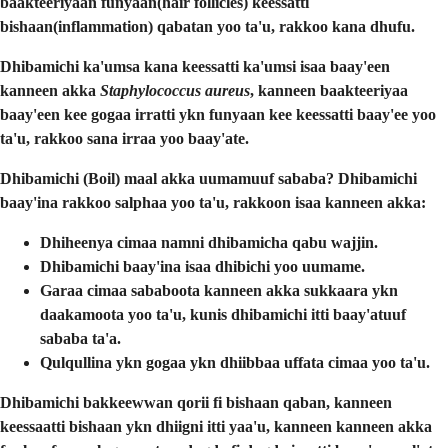
baakteeriyaan funyaan(hair follicles) keessatti
bishaan(inflammation) qabatan yoo ta'u, rakkoo kana dhufu.
Dhibamichi ka'umsa kana keessatti ka'umsi isaa baay'een
kanneen akka
Staphylococcus aureus
, kanneen baakteeriyaa
baay'een kee gogaa irratti ykn funyaan kee keessatti baay'ee yoo
ta'u, rakkoo sana irraa yoo baay'ate.
Dhibamichi (Boil) maal akka uumamuuf sababa?
Dhibamichi
baay'ina rakkoo salphaa yoo ta'u, rakkoon isaa kanneen akka:
Dhiheenya cimaa
namni dhibamicha qabu wajjin.
Dhibamichi baay'ina isaa
dhibichi yoo uumame.
Garaa cimaa
sababoota kanneen akka sukkaara ykn
daakamoota yoo ta'u, kunis dhibamichi itti baay'atuuf
sababa ta'a.
Qulqullina ykn gogaa ykn dhiibbaa
uffata cimaa yoo ta'u.
Dhibamichi bakkeewwan qorii fi bishaan qaban, kanneen
keessaatti bishaan ykn dhiigni itti yaa'u, kanneen kanneen akka