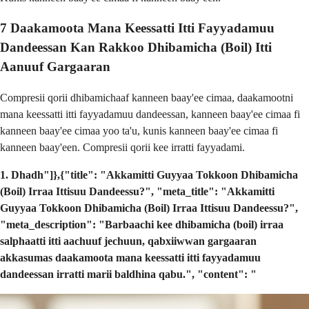
7 Daakamoota Mana Keessatti Itti Fayyadamuu
Dandeessan Kan Rakkoo Dhibamicha (Boil) Itti
Aanuuf Gargaaran
Compresii qorii dhibamichaaf kanneen baay'ee cimaa, daakamootni
mana keessatti itti fayyadamuu dandeessan, kanneen baay'ee cimaa fi
kanneen baay'ee cimaa yoo ta'u, kunis kanneen baay'ee cimaa fi
kanneen baay'een. Compresii qorii kee irratti fayyadami.
1. Dhadh"]},{"title": "Akkamitti Guyyaa Tokkoon Dhibamicha
(Boil) Irraa Ittisuu Dandeessu?", "meta_title": "Akkamitti
Guyyaa Tokkoon Dhibamicha (Boil) Irraa Ittisuu Dandeessu?",
"meta_description": "Barbaachi kee dhibamicha (boil) irraa
salphaatti itti aachuuf jechuun, qabxiiwwan gargaaran
akkasumas daakamoota mana keessatti itti fayyadamuu
dandeessan irratti marii baldhina qabu.", "content": "