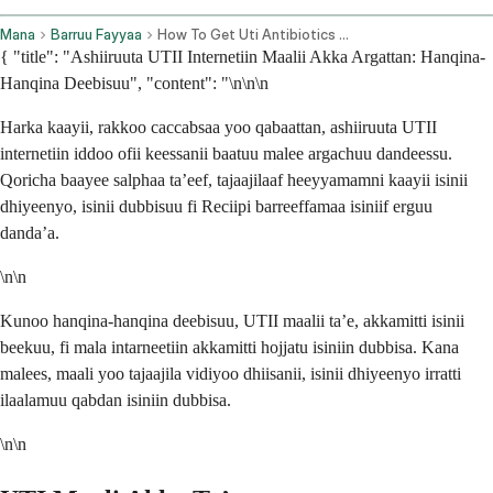
Mana
Barruu Fayyaa
How To Get Uti Antibiotics Online Step By Step Guide
{ "title": "Ashiiruuta UTII Internetiin Maalii Akka Argattan: Hanqina-
Hanqina Deebisuu", "content": "\n\n\n
Harka kaayii, rakkoo caccabsaa yoo qabaattan, ashiiruuta UTII
internetiin iddoo ofii keessanii baatuu malee argachuu dandeessu.
Qoricha baayee salphaa ta’eef, tajaajilaaf heeyyamamni kaayii isinii
dhiyeenyo, isinii dubbisuu fi Reciipi barreeffamaa isiniif erguu
danda’a.
\n\n
Kunoo hanqina-hanqina deebisuu, UTII maalii ta’e, akkamitti isinii
beekuu, fi mala intarneetiin akkamitti hojjatu isiniin dubbisa. Kana
malees, maali yoo tajaajila vidiyoo dhiisanii, isinii dhiyeenyo irratti
ilaalamuu qabdan isiniin dubbisa.
\n\n