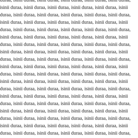
raa, isinii duraa, isinii duraa, isinii duraa, isinii duraa, isinii duraa, isinii duraa, isinii duraa, isinii duraa, isinii duraa, isinii duraa, isinii duraa, isinii duraa, isinii duraa, isinii duraa, isinii duraa, isinii duraa, isinii duraa, isinii duraa, isinii duraa, isinii duraa, isinii duraa, isinii duraa, isinii duraa, isinii duraa, isinii duraa, isinii duraa, isinii duraa, isinii duraa, isinii duraa, isinii duraa, isinii duraa, isinii duraa, isinii duraa, isinii duraa, isinii duraa, isinii duraa, isinii duraa, isinii duraa, isinii duraa, isinii duraa, isinii duraa, isinii duraa, isinii duraa, isinii duraa, isinii duraa, isinii duraa, isinii duraa, isinii duraa, isinii duraa, isinii duraa, isinii duraa, isinii duraa, isinii duraa, isinii duraa, isinii duraa, isinii duraa, isinii duraa, isinii duraa, isinii duraa, isinii duraa, isinii duraa, isinii duraa, isinii duraa, isinii duraa, isinii duraa, isinii duraa, isinii duraa, isinii duraa, isinii duraa, isinii duraa, isinii duraa, isinii duraa, isinii duraa, isinii duraa, isinii duraa, isinii duraa, isinii duraa, isinii duraa, isinii duraa, isinii duraa, isinii duraa, isinii duraa, isinii duraa, isinii duraa, isinii duraa, isinii duraa, isinii duraa, isinii duraa, isinii duraa, isinii duraa, isinii duraa, isinii duraa, isinii duraa, isinii duraa, isinii duraa, isinii duraa, isinii duraa, isinii duraa, isinii duraa, isinii duraa, isinii duraa, isinii duraa, isinii duraa, isinii duraa, isinii duraa, isinii duraa, isinii duraa, isinii duraa, isinii duraa, isinii duraa, isinii duraa, isinii duraa, isinii duraa, isinii duraa, isinii duraa, isinii duraa, isinii duraa, isinii duraa, isinii duraa, isinii duraa, isinii duraa, isinii duraa, isinii duraa, isinii duraa, isinii duraa, isinii duraa, isinii duraa, isinii duraa, isinii duraa, isinii duraa, isinii duraa, isinii duraa, isinii duraa, isinii duraa, isinii duraa, isinii duraa, isinii duraa, isinii duraa, isinii duraa, isinii duraa, isinii duraa, isinii duraa, isinii duraa, isinii duraa, isinii duraa, isinii duraa, isinii duraa, isinii duraa, isinii duraa, isinii duraa, isinii duraa, isinii duraa, isinii duraa, isinii duraa, isinii duraa, isinii duraa, isinii duraa, isinii duraa, isinii duraa, isinii duraa, isinii duraa, isinii duraa, isinii duraa, isinii duraa, isinii duraa, isinii duraa, isinii duraa, isinii duraa, isinii duraa, isinii duraa, isinii duraa, isinii duraa, isinii duraa, isinii duraa, isinii duraa, isinii duraa, isinii duraa, isinii duraa, isinii duraa, isinii duraa, isinii duraa, isinii duraa, isinii duraa, isinii duraa, isinii duraa, isinii duraa, isinii duraa, isinii duraa, isinii duraa, isinii duraa, isinii duraa, isinii duraa, isinii duraa, isinii duraa, isinii duraa, isinii duraa, isinii duraa, isinii duraa, isinii duraa, isinii duraa, isinii duraa, isinii duraa, isinii duraa, isinii duraa, isinii duraa, isinii duraa, isinii duraa, isinii duraa, isinii duraa, isinii duraa, isinii duraa, isinii duraa, isinii duraa, isinii duraa, isinii duraa, isinii duraa, isinii duraa, isinii duraa, isinii duraa, isinii duraa, isinii duraa, isinii duraa, isinii duraa, isinii duraa, isinii duraa, isinii duraa, isinii duraa, isinii duraa, isinii duraa, isinii duraa, isinii duraa, isinii duraa, isinii duraa, isinii duraa, isinii duraa, isinii duraa, isinii duraa, isinii duraa, isinii duraa, isinii duraa, isinii duraa, isinii duraa, isinii duraa, isinii duraa, isinii duraa, isinii duraa, isinii duraa, isinii duraa, isinii duraa, isinii duraa, isinii duraa, isinii duraa, isinii duraa, isinii duraa, isinii duraa, isinii duraa, isinii duraa, isinii duraa, isinii duraa, isinii duraa, isinii duraa, isinii duraa, isinii duraa, isinii duraa, isinii duraa, isinii duraa, isinii duraa, isinii duraa, isinii duraa, isinii duraa, isinii duraa, isinii duraa, isinii duraa, isinii duraa, isinii duraa, isinii duraa, isinii duraa, isinii duraa, isinii duraa, isinii duraa, isinii duraa, isinii duraa, isinii duraa, isinii duraa, isinii duraa, isinii duraa, isinii duraa, isinii duraa, isinii duraa, isinii duraa, isinii duraa, isinii duraa, isinii duraa, isinii duraa, isinii duraa, isinii duraa, isinii duraa, isinii duraa, isinii duraa, isinii duraa, isinii duraa, isinii duraa, isinii duraa, isinii duraa, isinii duraa, isinii duraa, isinii duraa, isinii duraa, isinii duraa, isinii duraa, isinii duraa, isinii duraa, isinii duraa, isinii duraa, isinii duraa, isinii duraa, isinii duraa, isinii duraa, isinii duraa, isinii duraa, isinii duraa, isinii duraa, isinii duraa, isinii duraa, isinii duraa, isinii duraa, isinii duraa, isinii duraa, isinii duraa, isinii duraa, isinii duraa, isinii duraa, isinii duraa, isinii duraa, isinii duraa, isinii duraa, isinii duraa, isinii duraa, isinii duraa, isinii duraa, isinii duraa, isinii duraa, isinii duraa, isinii duraa, isinii duraa, isinii duraa, isinii duraa, isinii duraa, isinii duraa, isinii duraa, isinii duraa, isinii duraa, isinii duraa, isinii duraa, isinii duraa, isinii duraa, isinii duraa, isinii duraa, isinii duraa, isinii duraa, isinii duraa, isinii duraa, isinii duraa, isinii duraa, isinii duraa, isinii duraa, isinii duraa, isinii duraa, isinii duraa, isinii duraa, isinii duraa, isinii duraa, isinii duraa, isinii duraa, isinii duraa, isinii duraa, isinii duraa, isinii duraa, isinii duraa, isinii duraa, isinii duraa, isinii duraa, isinii duraa, isinii duraa, isinii duraa, isinii duraa, isinii duraa, isinii duraa, isinii duraa, isinii duraa, isinii duraa, isinii duraa, isinii duraa, isinii duraa, isinii duraa, isinii duraa, isinii duraa, isinii duraa, isinii duraa, isinii duraa, isinii duraa, isinii duraa, isinii duraa, isinii duraa, isinii duraa, isinii duraa, isinii duraa, isinii duraa, isinii duraa, isinii duraa, isinii duraa, isinii duraa, isinii duraa, isinii duraa, isinii duraa, isinii duraa, isinii duraa, isinii duraa, isinii duraa, isinii duraa, isinii duraa, isinii duraa, isinii duraa, isinii duraa, isinii duraa, isinii duraa, isinii duraa, isinii duraa, isinii duraa, isinii duraa, isinii duraa, isinii duraa, isinii duraa, isinii duraa, isinii duraa, isinii duraa, isinii duraa, isinii duraa, isinii duraa, isinii duraa, isinii duraa, isinii duraa, isinii duraa, isinii duraa, isinii duraa, isinii duraa, isinii duraa, isinii duraa, isinii duraa, isinii duraa, isinii duraa, isinii duraa, isinii duraa, isinii duraa, isinii duraa, isinii duraa, isinii duraa, isinii duraa, isinii duraa, isinii duraa, isinii duraa, isinii duraa, isinii duraa, isinii duraa, isinii duraa, isinii duraa, isinii duraa, isinii duraa, isinii duraa, isinii duraa, isinii duraa, isinii duraa, isinii duraa, isinii duraa, isinii duraa, isinii duraa, isinii duraa, isinii duraa, isinii duraa, isinii duraa, isinii duraa, isinii duraa, isinii duraa, isinii duraa, isinii duraa, isinii duraa, isinii duraa, isinii duraa, isinii duraa, isinii duraa, isinii duraa, isinii duraa, isinii duraa, isinii duraa, isinii duraa, isinii duraa, isinii duraa, isinii duraa, isinii duraa, isinii duraa, isinii duraa, isinii duraa, isinii duraa, isinii duraa, isinii duraa, isinii duraa, isinii duraa, isinii duraa, isinii duraa, isinii duraa, isinii duraa, isinii duraa, isinii duraa, isinii duraa, isinii duraa, isinii duraa, isinii duraa, isinii duraa, isinii duraa, isinii duraa, isinii duraa, isinii duraa, isinii duraa, isinii duraa, isinii duraa, isinii duraa, isinii duraa, isinii duraa, isinii duraa, isinii duraa, isinii duraa, isinii duraa, isinii duraa, isinii duraa, isinii duraa, isinii duraa, isinii duraa, isinii duraa, isinii duraa, isinii duraa, isinii duraa, isinii duraa, isinii duraa, isinii duraa, isinii duraa, isinii duraa, isinii duraa, isinii duraa, isinii duraa, isinii duraa, isinii duraa, isinii duraa, isinii duraa, isinii duraa, isinii duraa, isinii duraa, isinii duraa, isinii duraa, isinii duraa, isinii duraa, isinii duraa, isinii duraa, isinii duraa, isinii duraa, isinii duraa, isinii duraa, isinii duraa, isinii duraa, isinii duraa, isinii duraa, isinii duraa, isinii duraa, isinii duraa, isinii duraa, isinii duraa, isinii duraa, isinii duraa, isinii duraa, isinii duraa, isinii duraa, isinii duraa, isinii duraa, isinii duraa, isinii duraa, isinii duraa, isinii duraa, isinii duraa, isinii duraa, isinii duraa, isinii duraa, isinii duraa, isinii duraa, isinii duraa, isinii duraa, isinii duraa, isinii duraa, isinii duraa, isinii duraa, isinii duraa, isinii duraa, isinii duraa, isinii duraa, isinii duraa, isinii duraa, isinii duraa, isinii duraa, isinii duraa, isinii duraa, isinii duraa, isinii duraa, isinii duraa, isinii duraa, isinii duraa, isinii duraa, isinii duraa, isinii duraa, isinii duraa, isinii duraa, isinii duraa, isinii duraa, isinii duraa, isinii duraa, isinii duraa, isinii duraa, isinii duraa, isinii duraa, isinii duraa, isinii duraa, isinii duraa, isinii duraa, isinii duraa, isinii duraa, isinii duraa, isinii duraa, isinii duraa, isinii duraa, isinii duraa, isinii duraa, isinii duraa, isinii duraa, isinii duraa, isinii duraa, isinii duraa, isinii duraa, isinii duraa, isinii duraa, isinii duraa, isinii duraa, isinii duraa, isinii duraa, isinii duraa, isinii duraa, isinii duraa, isinii duraa, isinii duraa, isinii duraa, isinii duraa, isinii duraa, isinii duraa, isinii duraa, isinii duraa, isinii duraa, isinii duraa, isinii duraa, isinii duraa, isinii duraa, isinii duraa, isinii duraa, isinii duraa, isinii duraa, isinii duraa, isinii duraa, isinii duraa, isinii duraa, isinii duraa, isinii duraa, isinii duraa, isinii duraa, isinii duraa, isinii duraa, isinii duraa, isinii duraa, isinii duraa, isinii duraa, isinii duraa, isinii duraa, isinii duraa, isinii duraa, isinii duraa, isinii duraa, isinii duraa, isinii duraa, isinii duraa, isinii duraa, isinii duraa, isinii duraa, isinii duraa, isinii duraa, isinii duraa, isinii duraa, isinii duraa, isinii duraa, isinii duraa, isinii duraa, isinii duraa, isinii duraa, isinii duraa, isinii duraa, isinii duraa, isinii duraa, isinii duraa, isinii duraa, isinii duraa, isinii duraa,