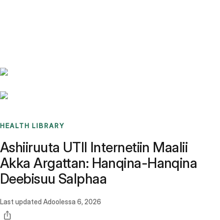
Benchmarks
Stories
FAQ
Sign up / Log in
HEALTH LIBRARY
Ashiiruuta UTII Internetiin Maalii
Akka Argattan: Hanqina-Hanqina
Deebisuu Salphaa
Last updated
Adoolessa 6, 2026