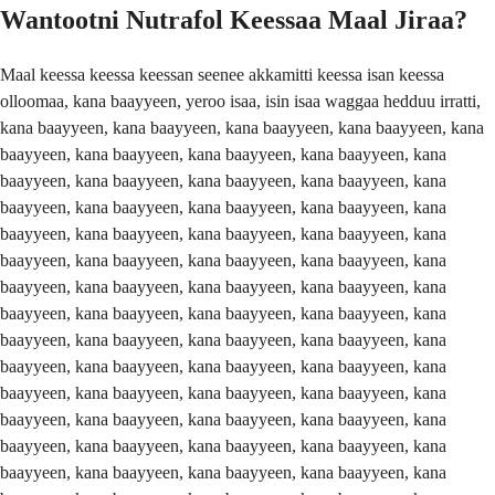
Wantootni Nutrafol Keessaa Maal Jiraa?
Maal keessa keessa keessan seenee akkamitti keessa isan keessa olloomaa, kana baayyeen, yeroo isaa, isin isaa waggaa hedduu irratti, kana baayyeen, kana baayyeen, kana baayyeen, kana baayyeen, kana baayyeen, kana baayyeen, kana baayyeen, kana baayyeen, kana baayyeen, kana baayyeen, kana baayyeen, kana baayyeen, kana baayyeen, kana baayyeen, kana baayyeen, kana baayyeen, kana baayyeen, kana baayyeen, kana baayyeen, kana baayyeen, kana baayyeen, kana baayyeen, kana baayyeen, kana baayyeen, kana baayyeen, kana baayyeen, kana baayyeen, kana baayyeen, kana baayyeen, kana baayyeen, kana baayyeen, kana baayyeen, kana baayyeen, kana baayyeen, kana baayyeen, kana baayyeen, kana baayyeen, kana baayyeen, kana baayyeen, kana baayyeen, kana baayyeen, kana baayyeen, kana baayyeen, kana baayyeen, kana baayyeen, kana baayyeen, kana baayyeen, kana baayyeen, kana baayyeen, kana baayyeen, kana baayyeen, kana baayyeen, kana baayyeen, kana baayyeen, kana baayyeen, kana baayyeen, kana baayyeen, kana baayyeen, kana baayyeen, kana baayyeen, kana baayyeen, kana baayyeen, kana baayyeen, kana baayyeen, kana baayyeen, kana baayyeen, kana baayyeen, kana baayyeen, kana baayyeen, kana baayyeen, kana baayyeen, kana baayyeen, kana baayyeen, kana baayyeen, kana baayyeen, kana baayyeen, kana baayyeen, kana baayyeen, kana baayyeen, kana baayyeen, kana baayyeen, kana baayyeen, kana baayyeen, kana baayyeen, kana baayyeen, kana baayyeen, kana baayyeen, kana baayyeen, kana baayyeen, kana baayyeen, kana baayyeen, kana baayyeen, kana baayyeen, kana baayyeen, kana baayyeen, kana baayyeen, kana baayyeen, kana baayyeen, kana baayyeen, kana baayyeen, kana baayyeen, kana baayyeen, kana baayyeen, kana baayyeen, kana baayyeen, kana baayyeen, kana baayyeen, kana baayyeen, kana baayyeen, kana baayyeen, kana baayyeen, kana baayyeen, kana baayyeen, kana baayyeen, kana baayyeen, kana baayyeen, kana baayyeen, kana baayyeen, kana baayyeen, kana baayyeen, kana baayyeen, kana baayyeen, kana baayyeen, kana baayyeen, kana baayyeen, kana baayyeen, kana baayyeen, kana baayyeen, kana baayyeen, kana baayyeen, kana baayyeen, kana baayyeen, kana baayyeen, kana baayyeen, kana baayyeen, kana baayyeen, kana baayyeen, kana baayyeen, kana baayyeen, kana baayyeen, kana baayyeen, kana baayyeen, kana baayyeen, kana baayyeen, kana baayyeen, kana baayyeen, kana baayyeen, kana baayyeen, kana baayyeen, kana baayyeen, kana baayyeen, kana baayyeen, kana baayyeen, kana baayyeen, kana baayyeen, kana baayyeen, kana baayyeen, kana baayyeen, kana baayyeen, kana baayyeen, kana baayyeen, kana baayyeen, kana baayyeen, kana baayyeen, kana baayyeen, kana baayyeen, kana baayyeen, kana baayyeen, kana baayyeen, kana baayyeen, kana baayyeen, kana baayyeen, kana baayyeen, kana baayyeen, kana baayyeen, kana baayyeen, kana baayyeen, kana baayyeen, kana baayyeen, kana baayyeen, kana baayyeen, kana baayyeen, kana baayyeen, kana baayyeen, kana baayyeen, kana baayyeen, kana baayyeen, kana baayyeen, kana baayyeen, kana baayyeen, kana baayyeen, kana baayyeen, kana baayyeen, kana baayyeen, kana baayyeen, kana baayyeen, kana baayyeen, kana baayyeen, kana baayyeen, kana baayyeen, kana baayyeen, kana baayyeen, kana baayyeen, kana baayyeen, kana baayyeen, kana baayyeen, kana baayyeen, kana baayyeen, kana baayyeen, kana baayyeen, kana baayyeen, kana baayyeen, kana baayyeen, kana baayyeen, kana baayyeen, kana baayyeen, kana baayyeen, kana baayyeen, kana baayyeen, kana baayyeen, kana baayyeen, kana baayyeen, kana baayyeen, kana baayyeen, kana baayyeen, kana baayyeen, kana baayyeen, kana baayyeen, kana baayyeen, kana baayyeen, kana baayyeen, kana baayyeen, kana baayyeen, kana baayyeen, kana baayyeen, kana baayyeen, kana baayyeen, kana baayyeen, kana baayyeen, kana baayyeen, kana baayyeen, kana baayyeen, kana baayyeen, kana baayyeen, kana baayyeen, kana baayyeen, kana baayyeen, kana baayyeen, kana baayyeen, kana baayyeen, kana baayyeen, kana baayyeen, kana baayyeen, kana baayyeen, kana baayyeen, kana baayyeen, kana baayyeen, kana baayyeen, kana baayyeen, kana baayyeen, kana baayyeen, kana baayyeen, kana baayyeen, kana baayyeen, kana baayyeen, kana baayyeen, kana baayyeen, kana baayyeen, kana baayyeen, kana baayyeen, kana baayyeen, kana baayyeen, kana baayyeen, kana baayyeen, kana baayyeen, kana baayyeen, kana baayyeen, kana baayyeen, kana baayyeen, kana baayyeen, kana baayyeen, kana baayyeen, kana baayyeen, kana baayyeen, kana baayyeen, kana baayyeen, kana baayyeen, kana baayyeen, kana baayyeen, kana baayyeen, kana baayyeen, kana baayyeen, kana baayyeen, kana baayyeen, kana baayyeen, kana baayyeen, kana baayyeen, kana baayyeen, kana baayyeen, kana baayyeen, kana baayyeen, kana baayyeen, kana baayyeen, kana baayyeen, kana baayyeen, kana baayyeen, kana baayyeen, kana baayyeen, kana baayyeen, kana baayyeen, kana baayyeen, kana baayyeen, kana baayyeen, kana baayyeen, kana baayyeen, kana baayyeen, kana baayyeen, kana baayyeen, kana baayyeen, kana baayyeen, kana baayyeen, kana baayyeen, kana baayyeen, kana baayyeen, kana baayyeen, kana baayyeen, kana baayyeen, kana baayyeen, kana baayyeen, kana baayyeen, kana baayyeen, kana baayyeen, kana baayyeen, kana baayyeen, kana baayyeen, kana baayyeen, kana baayyeen, kana baayyeen, kana baayyeen, kana baayyeen, kana baayyeen, kana baayyeen, kana baayyeen, kana baayyeen, kana baayyeen, kana baayyeen, kana baayyeen, kana baayyeen, kana baayyeen, kana baayyeen, kana baayyeen, kana baayyeen, kana baayyeen, kana baayyeen, kana baayyeen, kana baayyeen, kana baayyeen, kana baayyeen, kana baayyeen, kana baayyeen, kana baayyeen, kana baayyeen, kana baayyeen, kana baayyeen, kana baayyeen, kana baayyeen, kana baayyeen, kana baayyeen, kana baayyeen, kana baayyeen, kana baayyeen, kana baayyeen, kana baayyeen, kana baayyeen, kana baayyeen, kana baayyeen, kana baayyeen, kana baayyeen, kana baayyeen, kana baayyeen, kana baayyeen, kana baayyeen, kana baayyeen, kana baayyeen, kana baayyeen, kana baayyeen, kana baayyeen, kana baayyeen, kana baayyeen, kana baayyeen, kana baayyeen, kana baayyeen, kana baayyeen, kana baayyeen, kana baayyeen, kana baayyeen, kana baayyeen, kana baayyeen, kana baayyeen, kana baayyeen, kana baayyeen, kana baayyeen, kana baayyeen, kana baayyeen, kana baayyeen, kana baayyeen, kana baayyeen, kana baayyeen, kana baayyeen, kana baayyeen, kana baayyeen, kana baayyeen, kana baayyeen, kana baayyeen, kana baayyeen, kana baayyeen, kana baayyeen, kana baayyeen, kana baayyeen, kana baayyeen, kana baayyeen, kana baayyeen, kana baayyeen, kana baayyeen, kana baayyeen, kana baayyeen, kana baayyeen, kana baayyeen, kana baayyeen, kana baayyeen, kana baayyeen, kana baayyeen, kana baayyeen, kana baayyeen, kana baayyeen, kana baayyeen, kana baayyeen, kana baayyeen, kana baayyeen, kana baayyeen, kana baayyeen, kana baayyeen, kana baayyeen, kana baayyeen, kana baayyeen, kana baayyeen, kana baayyeen, kana baayyeen, kana baayyeen, kana baayyeen, kana baayyeen, kana baayyeen, kana baayyeen, kana baayyeen, kana baayyeen, kana baayyeen, kana baayyeen, kana baayyeen, kana baayyeen, kana baayyeen, kana baayyeen, kana baayyeen, kana baayyeen, kana baayyeen, kana baayyeen, kana baayyeen, kana baayyeen, kana baayyeen, kana baayyeen, kana baayyeen, kana baayyeen, kana baayyeen, kana baayyeen, kana baayyeen, kana baayyeen, kana baayyeen, kana baayyeen, kana baayyeen, kana baayyeen, kana baayyeen, kana baayyeen, kana baayyeen, kana baayyeen, kana baayyeen, kana baayyeen, kana baayyeen, kana baayyeen, kana baayyeen, kana baayyeen, kana baayyeen, kana baayyeen, kana baayyeen, kana baayyeen, kana baayyeen, kana baayyeen, kana baayyeen, kana baayyeen, kana baayyeen, kana baayyeen, kana baayyeen, kana baayyeen, kana baayyeen, kana baayyeen, kana baayyeen, kana baayyeen, kana baayyeen, kana baayyeen, kana baayyeen, kana baayyeen, kana baayyeen, kana baayyeen, kana baayyeen, kana baayyeen, kana baayyeen, kana baayyeen, kana baayyeen, kana baayyeen, kana baayyeen, kana baayyeen, kana baayyeen, kana baayyeen, kana baayyeen, kana baayyeen, kana baayyeen, kana baayyeen, kana baayyeen, kana baayyeen, kana baayyeen, kana baayyeen, kana baayyeen, kana baayyeen, kana baayyeen, kana baayyeen, kana baayyeen, kana baayyeen, kana baayyeen, kana baayyeen, kana baayyeen, kana baayyeen, kana baayyeen, kana baayyeen, kana baayyeen, kana baayyeen, kana baayyeen, kana baayyeen, kana baayyeen, kana baayyeen, kana baayyeen, kana baayyeen, kana baayyeen, kana baayyeen, kana baayyeen, kana baayyeen, kana baayyeen, kana baayyeen, kana baayyeen, kana baayyeen, kana baayyeen, kana baayyeen, kana baayyeen, kana baayyeen, kana baayyeen, kana baayyeen, kana baayyeen, kana baayyeen, kana baayyeen, kana baayyeen, kana baayyeen, kana baayyeen, kana baayyeen, kana baayyeen, kana baayyeen, kana baayyeen, kana baayyeen, kana baayyeen, kana baayyeen, kana baayyeen, kana baayyeen, kana baayyeen, kana baayyeen, kana baayyeen, kana baayyeen, kana baayyeen, kana baayyeen, kana baayyeen, kana baayyeen, kana baayyeen, kana baayyeen, kana baayyeen, kana baayyeen, kana baayyeen, kana baayyeen, kana baayyeen, kana baayyeen, kana baayyeen, kana baayyeen, kana baayyeen, kana baayyeen, kana baayyeen, kana baayyeen, kana baayyeen, kana baayyeen, kana baayyeen, kana baayyeen, kana baayyeen, kana baayyeen, kana baayyeen, kana baayyeen, kana baayyeen, kana baayyeen, kana baayyeen, kana baayyeen, kana baayyeen, kana baayyeen, kana baayyeen, kana baayyeen, kana baayyeen, kana baayyeen, kana baayyeen, kana baayyeen, kana baayyeen, kana baayyeen, kana baayyeen, kana baayyeen, kana baayyeen, kana baayyeen, kana baayyeen, kana baayyeen, kana baayyeen, kana baayyeen, kana baayyeen, kana baayyeen, kana baayyeen, kana baayyeen, kana baayyeen, kana baayyeen, kana baayyeen, kana baayyeen, kana baayyeen, kana baayyeen, kana baayyeen, kana baayyeen, kana baayyeen, kana baayyeen, kana baayyeen, kana baayyeen, kana baayyeen, kana baayyeen, kana baayyeen, kana baayyeen, kana baayyeen, kana baayyeen, kana baayyeen, kana baayyeen, kana baayyeen, kana baayyeen, kana baayyeen, kana baayyee