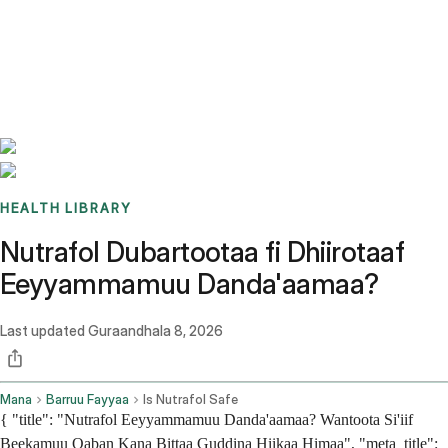
Benchmarks
Stories
FAQ
Sign up / Log in
HEALTH LIBRARY
Nutrafol Dubartootaa fi Dhiirotaaf
Eeyyammamuu Danda'aamaa?
Last updated
Guraandhala 8, 2026
Mana
Barruu Fayyaa
Is Nutrafol Safe
{ "title": "Nutrafol Eeyyammamuu Danda'aamaa? Wantoota Si'iif
Beekamuu Qaban Kana Bittaa Guddina Hiikaa Himaa", "meta_title":