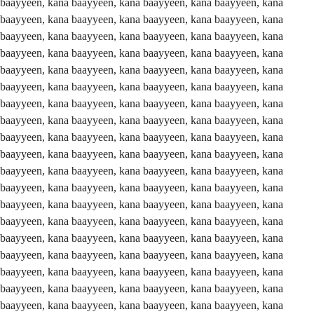
aayyeen, kana baayyeen, kana baayyeen, kana baayyeen, kana baayyeen, kana baayyeen, kana baayyeen, kana baayyeen, kana baayyeen, kana baayyeen, kana baayyeen, kana baayyeen, kana baayyeen, kana baayyeen, kana baayyeen, kana baayyeen, kana baayyeen, kana baayyeen, kana baayyeen, kana baayyeen, kana baayyeen, kana baayyeen, kana baayyeen, kana baayyeen, kana baayyeen, kana baayyeen, kana baayyeen, kana baayyeen, kana baayyeen, kana baayyeen, kana baayyeen, kana baayyeen, kana baayyeen, kana baayyeen, kana baayyeen, kana baayyeen, kana baayyeen, kana baayyeen, kana baayyeen, kana baayyeen, kana baayyeen, kana baayyeen, kana baayyeen, kana baayyeen, kana baayyeen, kana baayyeen, kana baayyeen, kana baayyeen, kana baayyeen, kana baayyeen, kana baayyeen, kana baayyeen, kana baayyeen, kana baayyeen, kana baayyeen, kana baayyeen, kana baayyeen, kana baayyeen, kana baayyeen, kana baayyeen, kana baayyeen, kana baayyeen, kana baayyeen, kana baayyeen, kana baayyeen, kana baayyeen, kana baayyeen, kana baayyeen, kana baayyeen, kana baayyeen, kana baayyeen, kana baayyeen, kana baayyeen, kana baayyeen, kana baayyeen, kana baayyeen, kana baayyeen, kana baayyeen, kana baayyeen, kana baayyeen, kana baayyeen, kana baayyeen, kana baayyeen, kana baayyeen, kana baayyeen, kana baayyeen, kana baayyeen, kana baayyeen, kana baayyeen, kana baayyeen, kana baayyeen, kana baayyeen, kana baayyeen, kana baayyeen, kana baayyeen, kana baayyeen, kana baayyeen, kana baayyeen, kana baayyeen, kana baayyeen, kana baayyeen, kana baayyeen, kana baayyeen, kana baayyeen, kana baayyeen, kana baayyeen, kana baayyeen, kana baayyeen, kana baayyeen, kana baayyeen, kana baayyeen, kana baayyeen, kana baayyeen, kana baayyeen, kana baayyeen, kana baayyeen, kana baayyeen, kana baayyeen, kana baayyeen, kana baayyeen, kana baayyeen, kana baayyeen, kana baayyeen, kana baayyeen, kana baayyeen, kana baayyeen, kana baayyeen, kana baayyeen, kana baayyeen, kana baayyeen, kana baayyeen, kana baayyeen, kana baayyeen, kana baayyeen, kana baayyeen, kana baayyeen, kana baayyeen, kana baayyeen, kana baayyeen, kana baayyeen, kana baayyeen, kana baayyeen, kana baayyeen, kana baayyeen, kana baayyeen, kana baayyeen, kana baayyeen, kana baayyeen, kana baayyeen, kana baayyeen, kana baayyeen, kana baayyeen, kana baayyeen, kana baayyeen, kana baayyeen, kana baayyeen, kana baayyeen, kana baayyeen, kana baayyeen, kana baayyeen, kana baayyeen, kana baayyeen, kana baayyeen, kana baayyeen, kana baayyeen, kana baayyeen, kana baayyeen, kana baayyeen, kana baayyeen, kana baayyeen, kana baayyeen, kana baayyeen, kana baayyeen, kana baayyeen, kana baayyeen, kana baayyeen, kana baayyeen, kana baayyeen, kana baayyeen, kana baayyeen, kana baayyeen, kana baayyeen, kana baayyeen, kana baayyeen, kana baayyeen, kana baayyeen, kana baayyeen, kana baayyeen, kana baayyeen, kana baayyeen, kana baayyeen, kana baayyeen, kana baayyeen, kana baayyeen, kana baayyeen, kana baayyeen, kana baayyeen, kana baayyeen, kana baayyeen, kana baayyeen, kana baayyeen, kana baayyeen, kana baayyeen, kana baayyeen, kana baayyeen, kana baayyeen, kana baayyeen, kana baayyeen, kana baayyeen, kana baayyeen, kana baayyeen, kana baayyeen, kana baayyeen, kana baayyeen, kana baayyeen, kana baayyeen, kana baayyeen, kana baayyeen, kana baayyeen, kana baayyeen, kana baayyeen, kana baayyeen, kana baayyeen, kana baayyeen, kana baayyeen, kana baayyeen, kana baayyeen, kana baayyeen, kana baayyeen, kana baayyeen, kana baayyeen, kana baayyeen, kana baayyeen, kana baayyeen, kana baayyeen, kana baayyeen, kana baayyeen, kana baayyeen, kana baayyeen, kana baayyeen, kana baayyeen, kana baayyeen, kana baayyeen, kana baayyeen, kana baayyeen, kana baayyeen, kana baayyeen, kana baayyeen, kana baayyeen, kana baayyeen, kana baayyeen, kana baayyeen, kana baayyeen, kana baayyeen, kana baayyeen, kana baayyeen, kana baayyeen, kana baayyeen, kana baayyeen, kana baayyeen, kana baayyeen, kana baayyeen, kana baayyeen, kana baayyeen, kana baayyeen, kana baayyeen, kana baayyeen, kana baayyeen, kana baayyeen, kana baayyeen, kana baayyeen, kana baayyeen, kana baayyeen, kana baayyeen, kana baayyeen, kana baayyeen, kana baayyeen, kana baayyeen, kana baayyeen, kana baayyeen, kana baayyeen, kana baayyeen, kana baayyeen, kana baayyeen, kana baayyeen, kana baayyeen, kana baayyeen, kana baayyeen, kana baayyeen, kana baayyeen, kana baayyeen, kana baayyeen, kana baayyeen, kana baayyeen, kana baayyeen, kana baayyeen, kana baayyeen, kana baayyeen, kana baayyeen, kana baayyeen, kana baayyeen, kana baayyeen, kana baayyeen, kana baayyeen, kana baayyeen, kana baayyeen, kana baayyeen, kana baayyeen, kana baayyeen, kana baayyeen, kana baayyeen, kana baayyeen, kana baayyeen, kana baayyeen, kana baayyeen, kana baayyeen, kana baayyeen, kana baayyeen, kana baayyeen, kana baayyeen, kana baayyeen, kana baayyeen, kana baayyeen, kana baayyeen, kana baayyeen, kana baayyeen, kana baayyeen, kana baayyeen, kana baayyeen, kana baayyeen, kana baayyeen, kana baayyeen, kana baayyeen, kana baayyeen, kana baayyeen, kana baayyeen, kana baayyeen, kana baayyeen, kana baayyeen, kana baayyeen, kana baayyeen, kana baayyeen, kana baayyeen, kana baayyeen, kana baayyeen, kana baayyeen, kana baayyeen, kana baayyeen, kana baayyeen, kana baayyeen, kana baayyeen, kana baayyeen, kana baayyeen, kana baayyeen, kana baayyeen, kana baayyeen, kana baayyeen, kana baayyeen, kana baayyeen, kana baayyeen, kana baayyeen, kana baayyeen, kana baayyeen, kana baayyeen, kana baayyeen, kana baayyeen, kana baayyeen, kana baayyeen, kana baayyeen, kana baayyeen, kana baayyeen, kana baayyeen, kana baayyeen, kana baayyeen, kana baayyeen, kana baayyeen, kana baayyeen, kana baayyeen, kana baayyeen, kana baayyeen, kana baayyeen, kana baayyeen, kana baayyeen, kana baayyeen, kana baayyeen, kana baayyeen, kana baayyeen, kana baayyeen, kana baayyeen, kana baayyeen, kana baayyeen, kana baayyeen, kana baayyeen, kana baayyeen, kana baayyeen, kana baayyeen, kana baayyeen, kana baayyeen, kana baayyeen, kana baayyeen, kana baayyeen, kana baayyeen, kana baayyeen, kana baayyeen, kana baayyeen, kana baayyeen, kana baayyeen, kana baayyeen, kana baayyeen, kana baayyeen, kana baayyeen, kana baayyeen, kana baayyeen, kana baayyeen, kana baayyeen, kana baayyeen, kana baayyeen, kana baayyeen, kana baayyeen, kana baayyeen, kana baayyeen, kana baayyeen, kana baayyeen, kana baayyeen, kana baayyeen, kana baayyeen, kana baayyeen, kana baayyeen, kana baayyeen, kana baayyeen, kana baayyeen, kana baayyeen, kana baayyeen, kana baayyeen, kana baayyeen, kana baayyeen, kana baayyeen, kana baayyeen, kana baayyeen, kana baayyeen, kana baayyeen, kana baayyeen, kana baayyeen, kana baayyeen, kana baayyeen, kana baayyeen, kana baayyeen, kana baayyeen, kana baayyeen, kana baayyeen, kana baayyeen, kana baayyeen, kana baayyeen, kana baayyeen, kana baayyeen, kana baayyeen, kana baayyeen, kana baayyeen, kana baayyeen, kana baayyeen, kana baayyeen, kana baayyeen, kana baayyeen, kana baayyeen, kana baayyeen, kana baayyeen, kana baayyeen, kana baayyeen, kana baayyeen, kana baayyeen, kana baayyeen, kana baayyeen, kana baayyeen, kana baayyeen, kana baayyeen, kana baayyeen, kana baayyeen, kana baayyeen, kana baayyeen, kana baayyeen, kana baayyeen, kana baayyeen, kana baayyeen, kana baayyeen, kana baayyeen, kana baayyeen, kana baayyeen, kana baayyeen, kana baayyeen, kana baayyeen, kana baayyeen, kana baayyeen, kana baayyeen, kana baayyeen, kana baayyeen, kana baayyeen, kana baayyeen, kana baayyeen, kana baayyeen, kana baayyeen, kana baayyeen, kana baayyeen, kana baayyeen, kana baayyeen, kana baayyeen, kana baayyeen, kana baayyeen, kana baayyeen, kana baayyeen, kana baayyeen, kana baayyeen, kana baayyeen, kana baayyeen, kana baayyeen, kana baayyeen, kana baayyeen, kana baayyeen, kana baayyeen, kana baayyeen, kana baayyeen, kana baayyeen, kana baayyeen, kana baayyeen, kana baayyeen, kana baayyeen, kana baayyeen, kana baayyeen, kana baayyeen, kana baayyeen, kana baayyeen, kana baayyeen, kana baayyeen, kana baayyeen, kana baayyeen, kana baayyeen, kana baayyeen, kana baayyeen, kana baayyeen, kana baayyeen, kana baayyeen, kana baayyeen, kana baayyeen, kana baayyeen, kana baayyeen, kana baayyeen, kana baayyeen, kana baayyeen, kana baayyeen, kana baayyeen, kana baayyeen, kana baayyeen, kana baayyeen, kana baayyeen, kana baayyeen, kana baayyeen, kana baayyeen, kana baayyeen, kana baayyeen, kana baayyeen, kana baayyeen, kana baayyeen, kana baayyeen, kana baayyeen, kana baayyeen, kana baayyeen, kana baayyeen, kana baayyeen, kana baayyeen, kana baayyeen, kana baayyeen, kana baayyeen, kana baayyeen, kana baayyeen, kana baayyeen, kana baayyeen, kana baayyeen, kana baayyeen, kana baayyeen, kana baayyeen, kana baayyeen, kana baayyeen, kana baayyeen, kana baayyeen, kana baayyeen, kana baayyeen, kana baayyeen, kana baayyeen, kana baayyeen, kana baayyeen, kana baayyeen, kana baayyeen, kana baayyeen, kana baayyeen, kana baayyeen, kana baayyeen, kana baayyeen, kana baayyeen, kana baayyeen, kana baayyeen, kana baayyeen, kana baayyeen, kana baayyeen, kana baayyeen, kana baayyeen, kana baayyeen, kana baayyeen, kana baayyeen, kana baayyeen, kana baayyeen, kana baayyeen, kana baayyeen, kana baayyeen, kana baayyeen, kana baayyeen, kana baayyeen, kana baayyeen, kana baayyeen, kana baayyeen, kana baayyeen, kana baayyeen, kana baayyeen, kana baayyeen, kana baayyeen, kana baayyeen, kana baayyeen, kana baayyeen, kana baayyeen, kana baayyeen, kana baayyeen, kana baayyeen, kana baayyeen, kana baayyeen, kana baayyeen, kana baayyeen, kana baayyeen, kana baayyeen, kana baayyeen, kana baayyeen, kana baayyeen, kana baayyeen, kana baayyeen, kana baayyeen, kana baayyeen, kana baayyeen, kana baayyeen, kana baayyeen, kana baayyeen, kana baayyeen, kana baayyeen, kana baayyeen, kana baayyeen, kana baayyeen, kana baayyeen, kana baayyeen, kana baayyeen, kana baayyeen, kana baayyeen, kana baayyeen, kana baayyeen, kana baayyeen, kana baayyeen, kana baayyeen, kana baayyeen, kana baayyeen, kana baayyeen, kana baayyeen, kana baayyeen, k