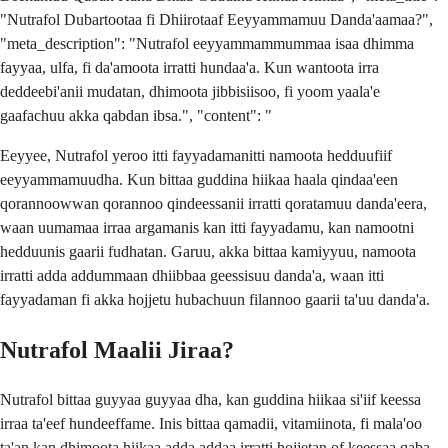
"Nutrafol Dubartootaa fi Dhiirotaaf Eeyyammamuu Danda'aamaa?",
"meta_description": "Nutrafol eeyyammammummaa isaa dhimma
fayyaa, ulfa, fi da'amoota irratti hundaa'a. Kun wantoota irra
deddeebi'anii mudatan, dhimoota jibbisiisoo, fi yoom yaala'e
gaafachuu akka qabdan ibsa.", "content": "
Eeyyee, Nutrafol yeroo itti fayyadamanitti namoota hedduufiif
eeyyammamuudha. Kun bittaa guddina hiikaa haala qindaa'een
qorannoowwan qorannoo qindeessanii irratti qoratamuu danda'eera,
waan uumamaa irraa argamanis kan itti fayyadamu, kan namootni
hedduunis gaarii fudhatan. Garuu, akka bittaa kamiyyuu, namoota
irratti adda addummaan dhiibbaa geessisuu danda'a, waan itti
fayyadaman fi akka hojjetu hubachuun filannoo gaarii ta'uu danda'a.
Nutrafol Maalii Jiraa?
Nutrafol bittaa guyyaa guyyaa dha, kan guddina hiikaa si'iif keessa
irraa ta'eef hundeeffame. Inis bittaa qamadii, vitamiinota, fi mala'oo
ta'an kan dhimoota hiikaa adda addaa irratti hojjetan of keessaa qaba.