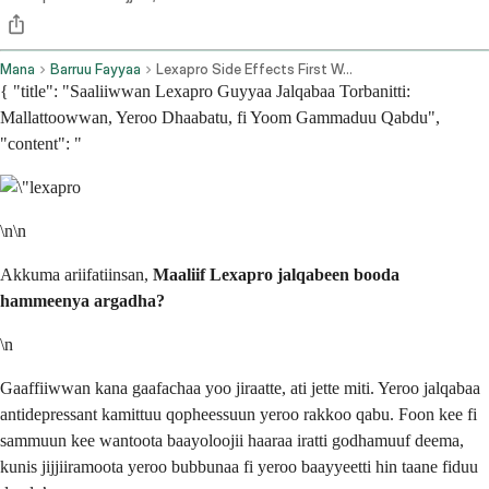
Mana
Barruu Fayyaa
Lexapro Side Effects First Week
{ "title": "Saaliiwwan Lexapro Guyyaa Jalqabaa Torbanitti:
Mallattoowwan, Yeroo Dhaabatu, fi Yoom Gammaduu Qabdu",
"content": "
\n\n
Akkuma ariifatiinsan,
Maaliif Lexapro jalqabeen booda
hammeenya argadha?
\n
Gaaffiiwwan kana gaafachaa yoo jiraatte, ati jette miti. Yeroo jalqabaa
antidepressant kamittuu qopheessuun yeroo rakkoo qabu. Foon kee fi
sammuun kee wantoota baayoloojii haaraa iratti godhamuuf deema,
kunis jijjiiramoota yeroo bubbunaa fi yeroo baayyeetti hin taane fiduu