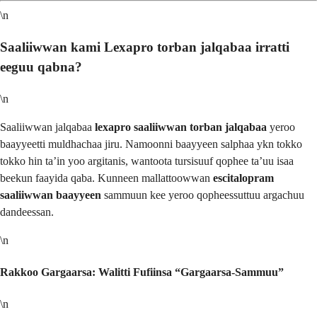
\n
Saaliiwwan kami Lexapro torban jalqabaa irratti
eeguu qabna?
\n
Saaliiwwan jalqabaa
lexapro saaliiwwan torban jalqabaa
yeroo
baayyeetti muldhachaa jiru. Namoonni baayyeen salphaa ykn tokko
tokko hin ta’in yoo argitanis, wantoota tursisuuf qophee ta’uu isaa
beekun faayida qaba. Kunneen mallattoowwan
escitalopram
saaliiwwan baayyeen
sammuun kee yeroo qopheessuttuu argachuu
dandeessan.
\n
Rakkoo Gargaarsa: Walitti Fufiinsa “Gargaarsa-Sammuu”
\n