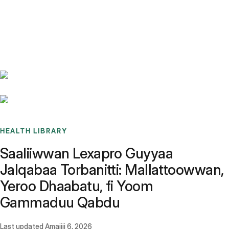
Benchmarks
Stories
FAQ
Sign up / Log in
HEALTH LIBRARY
Saaliiwwan Lexapro Guyyaa
Jalqabaa Torbanitti: Mallattoowwan,
Yeroo Dhaabatu, fi Yoom
Gammaduu Qabdu
Last updated
Amajjii 6, 2026