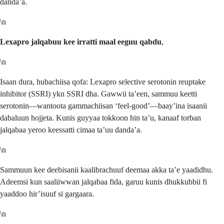
danda’a.
\n
Lexapro jalqabuu kee irratti maal eeguu qabdu
,
\n
Isaan dura, hubachiisa qofa: Lexapro selective serotonin reuptake
inhibitor (SSRI) ykn SSRI dha. Gawwii ta’een, sammuu keetti
serotonin—wantoota gammachiisan ‘feel-good’—baay’ina isaanii
dabaluun hojjeta. Kunis guyyaa tokkoon hin ta’u, kanaaf torban
jalqabaa yeroo keessatti cimaa ta’uu danda’a.
\n
Sammuun kee deebisanii kaalibrachuuf deemaa akka ta’e yaadidhu.
Adeemsi kun saaliiwwan jalqabaa fida, garuu kunis dhukkubbii fi
yaaddoo hir’isuuf si gargaara.
\n