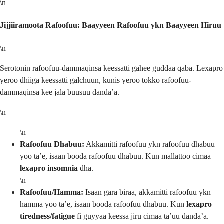
\n
Jijjiiramoota Rafoofuu: Baayyeen Rafoofuu ykn Baayyeen Hiruu
\n
Serotonin rafoofuu-dammaqinsa keessatti gahee guddaa qaba. Lexapro
yeroo dhiiga keessatti galchuun, kunis yeroo tokko rafoofuu-
dammaqinsa kee jala buusuu danda’a.
\n
\n
Rafoofuu Dhabuu:
Akkamitti rafoofuu ykn rafoofuu dhabuu
yoo ta’e, isaan booda rafoofuu dhabuu. Kun mallattoo cimaa
lexapro insomnia
dha.
\n
Rafoofuu/Hamma:
Isaan gara biraa, akkamitti rafoofuu ykn
hamma yoo ta’e, isaan booda rafoofuu dhabuu. Kun
lexapro
tiredness/fatigue
fi guyyaa keessa jiru cimaa ta’uu danda’a.