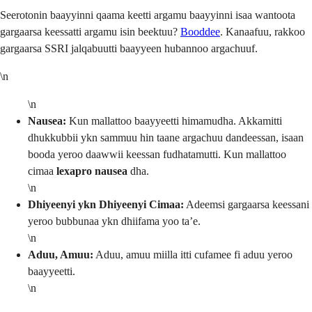
Seerotonin baayyinni qaama keetti argamu baayyinni isaa wantoota
gargaarsa keessatti argamu isin beektuu?
Booddee
. Kanaafuu, rakkoo
gargaarsa SSRI jalqabuutti baayyeen hubannoo argachuuf.
\n
\n
Nausea:
Kun mallattoo baayyeetti himamudha. Akkamitti
dhukkubbii ykn sammuu hin taane argachuu dandeessan, isaan
booda yeroo daawwii keessan fudhatamutti. Kun mallattoo
cimaa
lexapro nausea
dha.
\n
Dhiyeenyi ykn Dhiyeenyi Cimaa:
Adeemsi gargaarsa keessani
yeroo bubbunaa ykn dhiifama yoo ta’e.
\n
Aduu, Amuu:
Aduu, amuu miilla itti cufamee fi aduu yeroo
baayyeetti.
\n