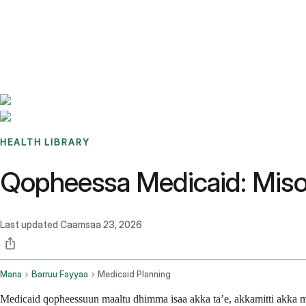
Benchmarks
Stories
FAQ
Sign up / Log in
HEALTH LIBRARY
Qopheessa Medicaid: Mis
Last updated
Caamsaa 23, 2026
Mana
Barruu Fayyaa
Medicaid Planning
Medicaid qopheessuun maaltu dhimma isaa akka ta’e, akkamitti akka 