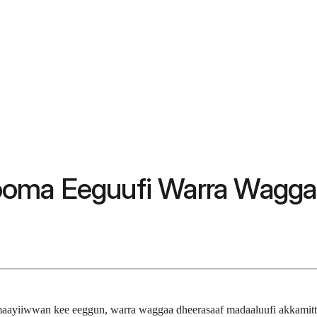
ooma Eeguufi Warra Wagg
maayiiwwan kee eeggun, warra waggaa dheerasaaf madaaluufi akkamitti