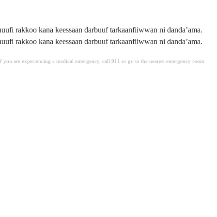
huufi rakkoo kana keessaan darbuuf tarkaanfiiwwan ni danda’ama.
huufi rakkoo kana keessaan darbuuf tarkaanfiiwwan ni danda’ama.
. If you are experiencing a medical emergency, call 911 or go to the nearest emergency room