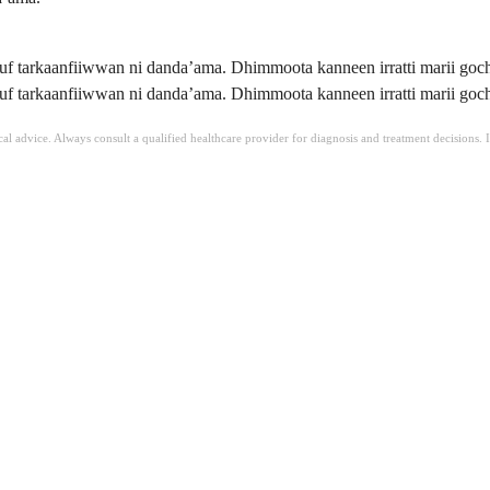
uf tarkaanfiiwwan ni danda’ama. Dhimmoota kanneen irratti marii goc
uf tarkaanfiiwwan ni danda’ama. Dhimmoota kanneen irratti marii goc
ical advice. Always consult a qualified healthcare provider for diagnosis and treatment decisions