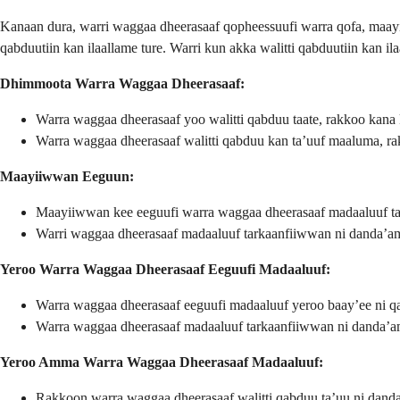
Kanaan dura, warri waggaa dheerasaaf qopheessuufi warra qofa, maayiiw
qabduutiin kan ilaallame ture. Warri kun akka walitti qabduutiin kan ila
Dhimmoota Warra Waggaa Dheerasaaf:
Warra waggaa dheerasaaf yoo walitti qabduu taate, rakkoo kana
Warra waggaa dheerasaaf walitti qabduu kan ta’uuf maaluma, r
Maayiiwwan Eeguun:
Maayiiwwan kee eeguufi warra waggaa dheerasaaf madaaluuf t
Warri waggaa dheerasaaf madaaluuf tarkaanfiiwwan ni danda’a
Yeroo Warra Waggaa Dheerasaaf Eeguufi Madaaluuf:
Warra waggaa dheerasaaf eeguufi madaaluuf yeroo baay’ee ni q
Warra waggaa dheerasaaf madaaluuf tarkaanfiiwwan ni danda’a
Yeroo Amma Warra Waggaa Dheerasaaf Madaaluuf:
Rakkoon warra waggaa dheerasaaf walitti qabduu ta’uu ni dand