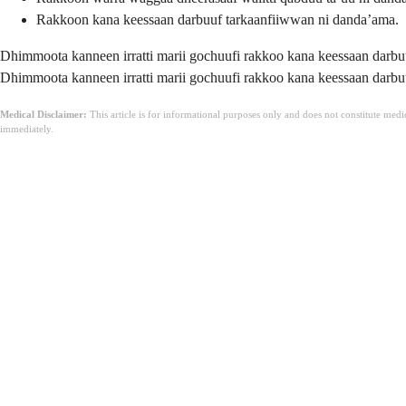
Rakkoon kana keessaan darbuuf tarkaanfiiwwan ni danda’ama.
Dhimmoota kanneen irratti marii gochuufi rakkoo kana keessaan darbu
Dhimmoota kanneen irratti marii gochuufi rakkoo kana keessaan darbu
Medical Disclaimer:
This article is for informational purposes only and does not constitute med
immediately.