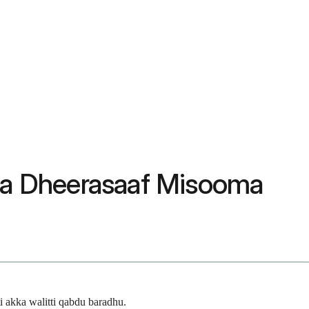
aa Dheerasaaf Misooma
 akka walitti qabdu baradhu.