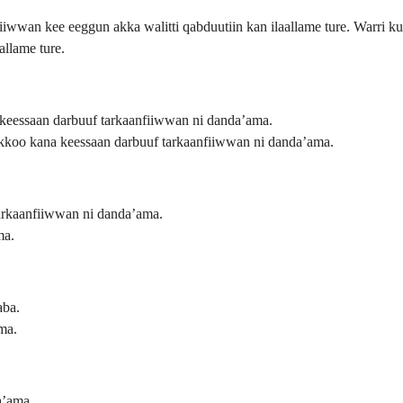
wan kee eeggun akka walitti qabduutiin kan ilaallame ture. Warri kun 
allame ture.
 keessaan darbuuf tarkaanfiiwwan ni danda’ama.
akkoo kana keessaan darbuuf tarkaanfiiwwan ni danda’ama.
arkaanfiiwwan ni danda’ama.
ma.
aba.
ma.
a’ama.