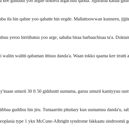
uulaa kee guddatu yoo argite doktera argachuu qabda. Jijjiirama kanaa 
ababa ifa hin qabne yoo qabatte hin eegde. Mallattoowwan kunneen, jijji
abuu yeroo hirriibatuu yoo arge, sababa biraa barbaachisaa ta'a. Dokta
 waliin walitti qabaman ittisuu danda'a. Waan tokko qaama kee irratti a
baay'inaan umurii 30 fi 50 gidduutti uumama, garuu umurii kamiyyuu uu
bbaa guddisu hin jiru. Tumaarriin pituitary kun uumamuu danda'u, sab
Neoplasia type 1 ykn McCune-Albright syndrome fakkaatu sindroomii ge