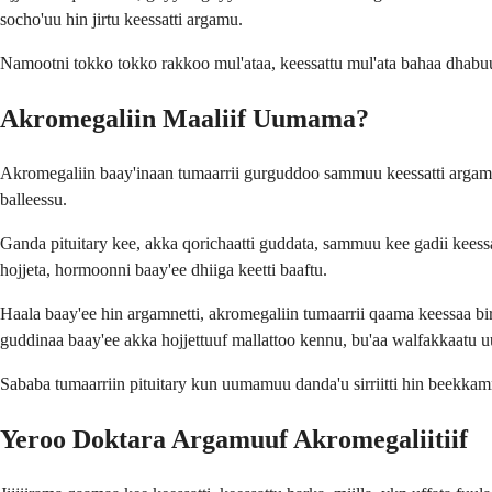
socho'uu hin jirtu keessatti argamu.
Namootni tokko tokko rakkoo mul'ataa, keessattu mul'ata bahaa dhabuu
Akromegaliin Maaliif Uumama?
Akromegaliin baay'inaan tumaarrii gurguddoo sammuu keessatti argam
balleessu.
Ganda pituitary kee, akka qorichaatti guddata, sammuu kee gadii keess
hojjeta, hormoonni baay'ee dhiiga keetti baaftu.
Haala baay'ee hin argamnetti, akromegaliin tumaarrii qaama keessaa 
guddinaa baay'ee akka hojjettuuf mallattoo kennu, bu'aa walfakkaatu
Sababa tumaarriin pituitary kun uumamuu danda'u sirriitti hin beekka
Yeroo Doktara Argamuuf Akromegaliitiif