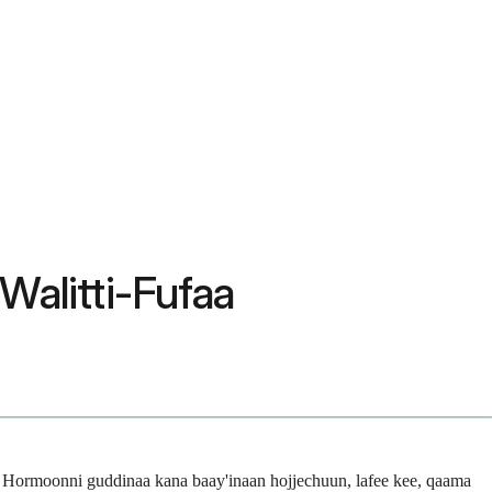
Walitti-Fufaa
 Hormoonni guddinaa kana baay'inaan hojjechuun, lafee kee, qaama