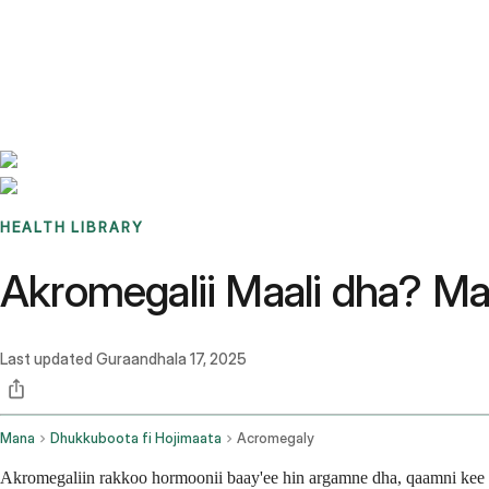
Benchmarks
Stories
FAQ
Sign up / Log in
HEALTH LIBRARY
Akromegalii Maali dha? Mal
Last updated
Guraandhala 17, 2025
Mana
Dhukkuboota fi Hojimaata
Acromegaly
Akromegaliin rakkoo hormoonii baay'ee hin argamne dha, qaamni kee 