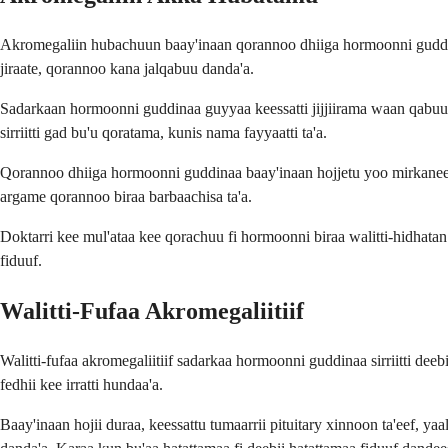
Akromegaliin hubachuun baay'inaan qorannoo dhiiga hormoonni guddinaa
jiraate, qorannoo kana jalqabuu danda'a.
Sadarkaan hormoonni guddinaa guyyaa keessatti jijjiirama waan qabuuf
sirriitti gad bu'u qoratama, kunis nama fayyaatti ta'a.
Qorannoo dhiiga hormoonni guddinaa baay'inaan hojjetu yoo mirkanees
argame qorannoo biraa barbaachisa ta'a.
Doktarri kee mul'ataa kee qorachuu fi hormoonni biraa walitti-hidhata
fiduuf.
Walitti-Fufaa Akromegaliitiif
Walitti-fufaa akromegaliitiif sadarkaa hormoonni guddinaa sirriitti dee
fedhii kee irratti hundaa'a.
Baay'inaan hojii duraa, keessattu tumaarrii pituitary xinnoon ta'eef,