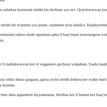
ssa.
 sadarkaa hormoonii sirriitti hin deebisne yoo ta'e. Qorichoowwan kun
riitti hin to'atamin yoo jiraate, yaadamee ta'uu danda'a. Raadiyeeshinii 
 hormoonni rakkoo irratti ogummaa qabu fi baay'inaan neurosurgeon wa
ra.
uun fi mallattoowwan kee of eeggannoo gochuun walqabata. Yaada maaltu 
 tokko ittisuu gargaara, garuu sochii sirriitti doktera kee waliin mari'a
in kennine.
hine akka ajajameetti fayyadamuun, hirriibaa kee fi humna kee baay'e