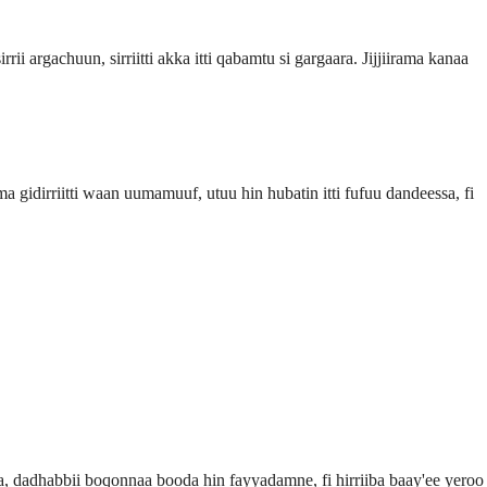
 argachuun, sirriitti akka itti qabamtu si gargaara. Jijjiirama kanaa
a gidirriitti waan uumamuuf, utuu hin hubatin itti fufuu dandeessa, fi
na, dadhabbii boqonnaa booda hin fayyadamne, fi hirriiba baay'ee yeroo