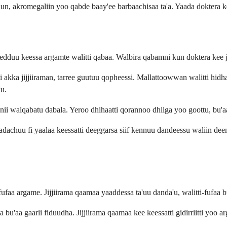
uun, akromegaliin yoo qabde baay'ee barbaachisaa ta'a. Yaada doktera 
dduu keessa argamte walitti qabaa. Walbira qabamni kun doktera kee jij
 akka jijjiiraman, tarree guutuu qopheessi. Mallattoowwan walitti hidh
'u.
i walqabatu dabala. Yeroo dhihaatti qorannoo dhiiga yoo goottu, bu'a
chuu fi yaalaa keessatti deeggarsa siif kennuu dandeessu waliin deemu
-fufaa argame. Jijjiirama qaamaa yaaddessa ta'uu danda'u, walitti-fufaa 
u'aa gaarii fiduudha. Jijjiirama qaamaa kee keessatti gidirriitti yoo a