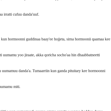
irratti cufuu danda'uuf.
kun hormoonni guddinaa baay'ee hojjeta, sirna hormoonii qaamaa kee
ti uumamu yoo jiraate, akka qoricha socho'aa hin dhaabbatneetti
ftu uumamuu danda'a. Tumaarriin kun ganda pituitary kee hormoonni
 uumamu miti.