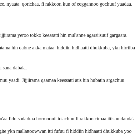
kee, nyaata, qorichaa, fi rakkoon kun of eeggannoo gochuuf yaadaa.
jiirama yeroo tokko keessatti hin mul'anne agarsiisuuf gargaara.
atama hin qabne akka mataa, hiddiin hidhaatti dhukkuba, ykn hirriiba
a sana dabala.
u yaadi. Jijjiirama qaamaa keessatti atis hin hubatin argachuu
bu'aa fidu sadarkaa hormoonii to'achuu fi rakkoo cimaa ittisuu danda'a.
rgite ykn mallattoowwan itti fufuu fi hiddiin hidhaatti dhukkuba yoo