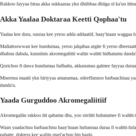
Rakkoo fayyaa biraa akka sukkaaraa ykn dhiibbaa dhiiga ol ka'uu ittis
Akka Yaalaa Doktaraa Keetti Qophaa'tu
Yaalaa kee dura, suuraa kee yeroo adda addaatiif, baay'inaan waggaa he
Mallattoowwan kee hundumaa, yeroo jalqabaa argite fi yeroo dheeraatti
dhabuu dabala, kunniinis akromegaliitii waliin walitti hidhatamu danda
Qorichoo fi dawa hundumaa fudhattu, akkasumas galmee fayyaa duraani
Miseensa maatii ykn hiriyyaa amanamaa, odeeffannoo barbaachisaa yaada
danda'u.
Yaada Gurguddoo Akromegaliitiif
Akromegaliin rakkoo itti qabamu dha, yoo sirriitti hubatamee fi walitti
Waan yaadachuu barbaachisu baay'inaan hubannaa duraa fi walitti-fufaa b
qabatte, doktera kee waliin mari'achuu hin haalu.