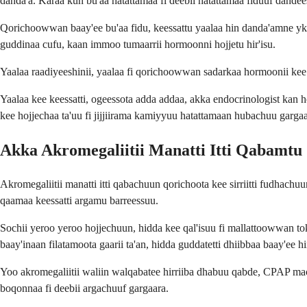
danda'a. Karaa kun bu'aa hatattamaa fi deebii hatattamaa fiduuf dandee
Qorichoowwan baay'ee bu'aa fidu, keessattu yaalaa hin danda'amne ykn
guddinaa cufu, kaan immoo tumaarrii hormoonni hojjetu hir'isu.
Yaalaa raadiyeeshinii, yaalaa fi qorichoowwan sadarkaa hormoonii kee sir
Yaalaa kee keessatti, ogeessota adda addaa, akka endocrinologist kan
kee hojjechaa ta'uu fi jijjiirama kamiyyuu hatattamaan hubachuu gargaa
Akka Akromegaliitii Manatti Itti Qabamtu
Akromegaliitii manatti itti qabachuun qorichoota kee sirriitti fudhach
qaamaa keessatti argamu barreessuu.
Sochii yeroo yeroo hojjechuun, hidda kee qal'isuu fi mallattoowwan tokko
baay'inaan filatamoota gaarii ta'an, hidda guddatetti dhiibbaa baay'ee h
Yoo akromegaliitii waliin walqabatee hirriiba dhabuu qabde, CPAP mac
boqonnaa fi deebii argachuuf gargaara.