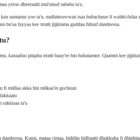
maa yeroo dheeraatti mul'atuuf sababa ta'a.
n uumamu yoo ta'u, mallattoowwan isaa hubachuun fi walitti-fufaa sirrii
n bu'aa fayyaa kee irratti jijjiirama guddaa fiduuf dandeessa.
tu?
u, kanaafuu jalqaba irratti baay'ee hin hubatamne. Qaamni kee jijjiiram
mu fi miillaa akka hin milkaa'in gochuun
 fakkaatu
 rakkisaa ta'u
u dandeessa. Kunis, mataa cimaa, hiddiin hidhaatti dhukkuba fi dhiphi