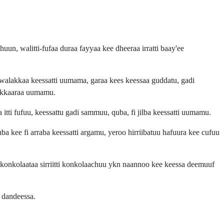
n, walitti-fufaa duraa fayyaa kee dheeraa irratti baay'ee
 walakkaa keessatti uumama, garaa kees keessaa guddatu, gadi
sukkaaraa uumamu.
a itti fufuu, keessattu gadi sammuu, quba, fi jilba keessatti uumamu.
a kee fi arraba keessatti argamu, yeroo hirriibatuu hafuura kee cufuu
u, konkolaataa sirriitti konkolaachuu ykn naannoo kee keessa deemuuf
f dandeessa.