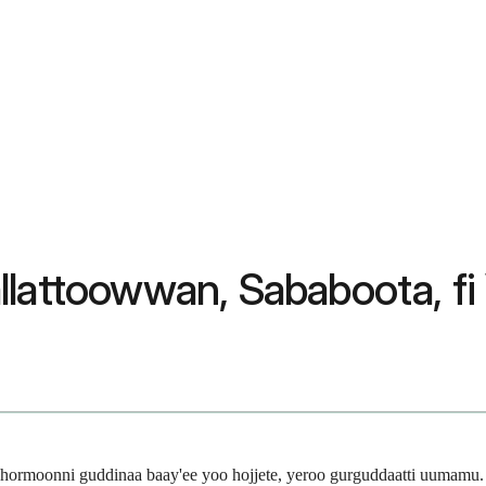
lattoowwan, Sababoota, fi 
hormoonni guddinaa baay'ee yoo hojjete, yeroo gurguddaatti uumamu.