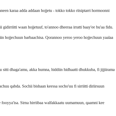
neen karaa adda addaan hojjetu - tokko tokko riisiptarri hormoonni
gidirriitti waan hojjetuuf, to'annoo dheeraa irratti baay'ee bu'aa fidu.
liin hojjechuun barbaachisa. Qorannoo yeroo yeroo hojjechuun yaalaa
sitti dhaga'amu, akka humna, hiddiin hidhaatti dhukkuba, fi jijjiirama
chuu qabda. Sochii bishaan keessa socho'uu fi sirriitti diriirsuun
e fooyya'isa. Sirna hirriibaa walfakkaatu uumamuun, qaamni kee