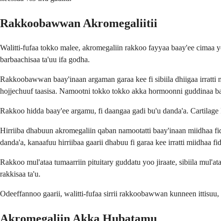
Rakkoobawwan Akromegaliitii
Walitti-fufaa tokko malee, akromegaliin rakkoo fayyaa baay'ee cimaa 
barbaachisaa ta'uu ifa godha.
Rakkoobawwan baay'inaan argaman garaa kee fi sibiila dhiigaa irratti 
hojjechuuf taasisa. Namootni tokko tokko akka hormoonni guddinaa b
Rakkoo hidda baay'ee argamu, fi daangaa gadi bu'u danda'a. Cartilage kee
Hirriiba dhabuun akromegaliin qaban namootatti baay'inaan miidhaa fidu
danda'a, kanaafuu hirriibaa gaarii dhabuu fi garaa kee irratti miidhaa fi
Rakkoo mul'ataa tumaarriin pituitary guddatu yoo jiraate, sibiila mul'
rakkisaa ta'u.
Odeeffannoo gaarii, walitti-fufaa sirrii rakkoobawwan kunneen ittisuu,
Akromegaliin Akka Hubatamu