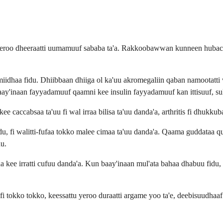
yeroo dheeraatti uumamuuf sababa ta'a. Rakkoobawwan kunneen hubachuu
miidhaa fidu. Dhiibbaan dhiiga ol ka'uu akromegaliin qaban namootatti
aay'inaan fayyadamuuf qaamni kee insulin fayyadamuuf kan ittisuuf, 
 caccabsaa ta'uu fi wal irraa bilisa ta'uu danda'a, arthritis fi dhukkub
, fi walitti-fufaa tokko malee cimaa ta'uu danda'a. Qaama guddataa qub
du.
ataa kee irratti cufuu danda'a. Kun baay'inaan mul'ata bahaa dhabuu fid
 fi tokko tokko, keessattu yeroo duraatti argame yoo ta'e, deebisuudhaa