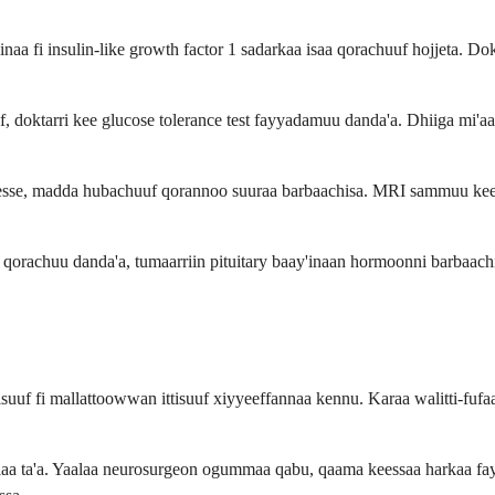
 fi insulin-like growth factor 1 sadarkaa isaa qorachuuf hojjeta. Do
, doktarri kee glucose tolerance test fayyadamuu danda'a. Dhiiga mi'a
se, madda hubachuuf qorannoo suuraa barbaachisa. MRI sammuu kee tum
n qorachuu danda'a, tumaarriin pituitary baay'inaan hormoonni barbaac
bisuuf fi mallattoowwan ittisuuf xiyyeeffannaa kennu. Karaa walitti-fuf
 yaalaa ta'a. Yaalaa neurosurgeon ogummaa qabu, qaama keessaa harkaa 