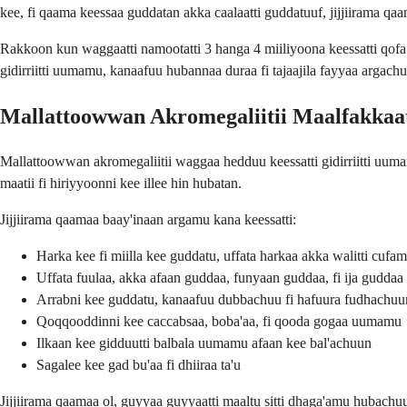
kee, fi qaama keessaa guddatan akka caalaatti guddatuuf, jijjiirama qaa
Rakkoon kun waggaatti namootatti 3 hanga 4 miiliyoona keessatti qofa ka
gidirriitti uumamu, kanaafuu hubannaa duraa fi tajaajila fayyaa argachuu
Mallattoowwan Akromegaliitii Maalfakkaa
Mallattoowwan akromegaliitii waggaa hedduu keessatti gidirriitti uumam
maatii fi hiriyyoonni kee illee hin hubatan.
Jijjiirama qaamaa baay'inaan argamu kana keessatti:
Harka kee fi miilla kee guddatu, uffata harkaa akka walitti cufa
Uffata fuulaa, akka afaan guddaa, funyaan guddaa, fi ija guddaa
Arrabni kee guddatu, kanaafuu dubbachuu fi hafuura fudhachuun
Qoqqooddinni kee caccabsaa, boba'aa, fi qooda gogaa uumamu
Ilkaan kee gidduutti balbala uumamu afaan kee bal'achuun
Sagalee kee gad bu'aa fi dhiiraa ta'u
Jijjiirama qaamaa ol, guyyaa guyyaatti maaltu sitti dhaga'amu hubachu