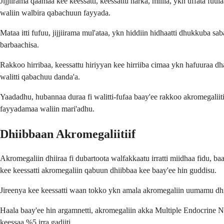
Jijjiirama qaamaa kee keessatti, keessattu harka, miilla, ykn uffata f
waliin walbira qabachuun fayyada.
Mataa itti fufuu, jijjiirama mul'ataa, ykn hiddiin hidhaatti dhukkuba s
barbaachisa.
Rakkoo hirribaa, keessattu hiriyyan kee hirriiba cimaa ykn hafuuraa dh
walitti qabachuu danda'a.
Yaadadhu, hubannaa duraa fi walitti-fufaa baay'ee rakkoo akromegaliitii
fayyadamaa waliin mari'adhu.
Dhiibbaan Akromegaliitiif
Akromegaliin dhiiraa fi dubartoota walfakkaatu irratti miidhaa fidu, 
kee keessatti akromegaliin qabuun dhiibbaa kee baay'ee hin guddisu.
Jireenya kee keessatti waan tokko ykn amala akromegaliin uumamu dhii
Haala baay'ee hin argamnetti, akromegaliin akka Multiple Endocrine 
keessaa %5 irra gadiiti.