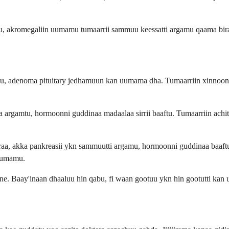
, akromegaliin uumamu tumaarrii sammuu keessatti argamu qaama biraa 
u, adenoma pituitary jedhamuun kan uumama dha. Tumaarriin xinnoon 
a argamtu, hormoonni guddinaa madaalaa sirrii baaftu. Tumaarriin achit
biraa, akka pankreasii ykn sammuutti argamu, hormoonni guddinaa baa
 uumamu.
mne. Baay'inaan dhaaluu hin qabu, fi waan gootuu ykn hin gootutti kan