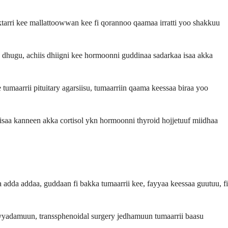
ktarri kee mallattoowwan kee fi qorannoo qaamaa irratti yoo shakkuu
a dhugu, achiis dhiigni kee hormoonni guddinaa sadarkaa isaa akka
aarrii pituitary agarsiisu, tumaarriin qaama keessaa biraa yoo
hisaa kanneen akka cortisol ykn hormoonni thyroid hojjetuuf miidhaa
aa adda addaa, guddaan fi bakka tumaarrii kee, fayyaa keessaa guutuu, fi
fayyadamuun, transsphenoidal surgery jedhamuun tumaarrii baasu