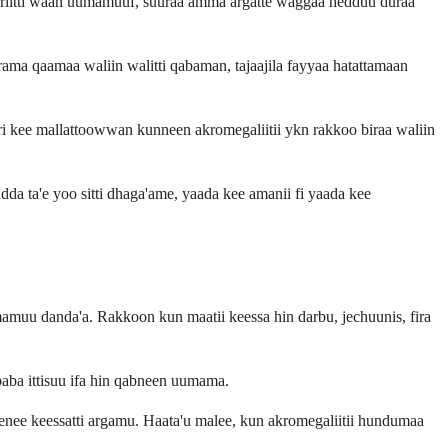
gidirriitti waan uumamuuf, suuraa amma argatte waggaa hedduu duraa
irama qaamaa waliin walitti qabaman, tajaajila fayyaa hatattamaan
rri kee mallattoowwan kunneen akromegaliitii ykn rakkoo biraa waliin
dda ta'e yoo sitti dhaga'ame, yaada kee amanii fi yaada kee
mamuu danda'a. Rakkoon kun maatii keessa hin darbu, jechuunis, fira
aba ittisuu ifa hin qabneen uumama.
nee keessatti argamu. Haata'u malee, kun akromegaliitii hundumaa