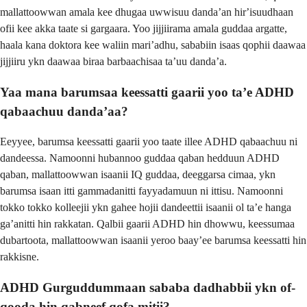
mallattoowwan amala kee dhugaa uwwisuu dandaʼan hirʼisuudhaan
ofii kee akka taate si gargaara. Yoo jijjiirama amala guddaa argatte,
haala kana doktora kee waliin mariʼadhu, sababiin isaas qophii daawaa
jijjiiru ykn daawaa biraa barbaachisaa taʼuu dandaʼa.
Yaa mana barumsaa keessatti gaarii yoo taʼe ADHD
qabaachuu dandaʼaa?
Eeyyee, barumsa keessatti gaarii yoo taate illee ADHD qabaachuu ni
dandeessa. Namoonni hubannoo guddaa qaban hedduun ADHD
qaban, mallattoowwan isaanii IQ guddaa, deeggarsa cimaa, ykn
barumsa isaan itti gammadanitti fayyadamuun ni ittisu. Namoonni
tokko tokko kolleejii ykn gahee hojii dandeettii isaanii ol taʼe hanga
gaʼanitti hin rakkatan. Qalbii gaarii ADHD hin dhowwu, keessumaa
dubartoota, mallattoowwan isaanii yeroo baayʼee barumsa keessatti hin
rakkisne.
ADHD Gurguddummaan sababa dadhabbii ykn of-
qooda hin qabneef qofa mitii?