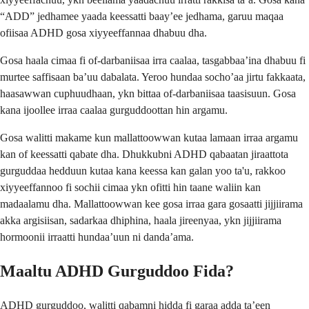
“ADD” jedhamee yaada keessatti baay’ee jedhama, garuu maqaa
ofiisaa ADHD gosa xiyyeeffannaa dhabuu dha.
Gosa haala cimaa fi of-darbaniisaa irra caalaa, tasgabbaa’ina dhabuu fi
murtee saffisaan ba’uu dabalata. Yeroo hundaa socho’aa jirtu fakkaata,
haasawwan cuphuudhaan, ykn bittaa of-darbaniisaa taasisuun. Gosa
kana ijoollee irraa caalaa gurguddoottan hin argamu.
Gosa walitti makame kun mallattoowwan kutaa lamaan irraa argamu
kan of keessatti qabate dha. Dhukkubni ADHD qabaatan jiraattota
gurguddaa hedduun kutaa kana keessa kan galan yoo ta'u, rakkoo
xiyyeeffannoo fi sochii cimaa ykn ofitti hin taane waliin kan
madaalamu dha. Mallattoowwan kee gosa irraa gara gosaatti jijjiirama
akka argisiisan, sadarkaa dhiphina, haala jireenyaa, ykn jijjiirama
hormoonii irraatti hundaa’uun ni danda’ama.
Maaltu ADHD Gurguddoo Fida?
ADHD gurguddoo, walitti qabamni hidda fi garaa adda ta’een