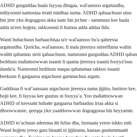
ADHD gurguddaa haala fayyaa dhugaa, wal'aansoo argatuudha,
miliyoonni namootaa irratti miidhaa uuma. ADHD qabaachuun utuu
hin jirre ykn dogoggora akka taate hin jechne - sammuun kee haala
adda ta'een hojjeta, rakkoonnii fi humna adda addaa fidu.
Wanti hubachuun barbaachisaa ta'e wal'aansoo bu'a qabeessa
argatuudha. Qoricha, wal'aansoo, fi mala jireenya sirreeffama waliin
walitti qabamuu sirrii qabaachuun, namoonni gurguddaa ADHD qaban
hedduun mallattoowwan isaanii fi qaama jireenya isaanii fooyya'isuu
danda'u. Namoonni hedduun maqaa qabatamaa rakkoo isaanii
beekuun fi gargaarsa argachuun gammachuu argatu.
Guddinaa fi walʼaansaan argachuun jireenya nama jijjiira, hariiroo kee,
hojii kee, fi fayyaa kee guutuu ni fooyyaʼa. Yoo mallattoowwan
ADHD of keessatti hubatte gargaarsa barbaaduu irraa akka si
dhoowwanne, qeeqqa ykn yaaddoowwan dogoggoraa hin heyyamin.
ADHD toʼachuun adeemsa itti fufuu dha, furmaata yeroo tokko miti.
Wanti hojjetu yeroo gara biraatti ni jijjiirama, kanaas guutummaatti