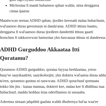
Michootaa fi maatii hubannoo qaban waliin, sirna deeggarsa
cimaa ijaaruu
Maatiwwan seenaa ADHD qaban, ijoollee keessatti malaa hubachuun,
wal'aansoo duraa geessisuun ni danda'ama. ADHD ittisuu baatus,
deeggarsa fi wal'aansoo duraa ijoolleen dandeettii ittisuu gaarii
horachuu fi rakkoowwan barnootaa ykn hawaasaa ittisuu ni dandeessa.
ADHD Gurguddoo Akkaataa Itti
Qoratamu?
Qorannoo ADHD gurguddoo, qorataa fayyaa beekkamaa, yeroo
baay'ee saayikaatirist, saayikoloojist, ykn doktera wal'aansa duraa adda
ta'een, qorannoo guutuu ni raawwata. ADHD qorachuuf qormaata
tokko hin jiru - kanaa mannaa, dokterri kee, malaa kee fi dhiibbaa isaa
hubachuuf, madda hedduu irraa odeeffannoo ni sassaaba.
Adeemsa sirnaan jalqabbii gaafata walitti dhufeenya bal'aa waa'ee