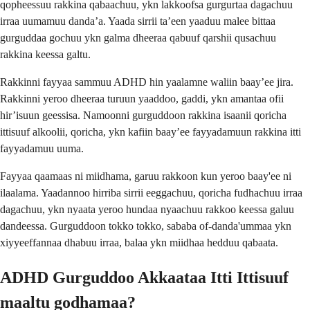
qopheessuu rakkina qabaachuu, ykn lakkoofsa gurgurtaa dagachuu
irraa uumamuu danda’a. Yaada sirrii ta’een yaaduu malee bittaa
gurguddaa gochuu ykn galma dheeraa qabuuf qarshii qusachuu
rakkina keessa galtu.
Rakkinni fayyaa sammuu ADHD hin yaalamne waliin baay’ee jira.
Rakkinni yeroo dheeraa turuun yaaddoo, gaddi, ykn amantaa ofii
hir’isuun geessisa. Namoonni gurguddoon rakkina isaanii qoricha
ittisuuf alkoolii, qoricha, ykn kafiin baay’ee fayyadamuun rakkina itti
fayyadamuu uuma.
Fayyaa qaamaas ni miidhama, garuu rakkoon kun yeroo baay'ee ni
ilaalama. Yaadannoo hirriba sirrii eeggachuu, qoricha fudhachuu irraa
dagachuu, ykn nyaata yeroo hundaa nyaachuu rakkoo keessa galuu
dandeessa. Gurguddoon tokko tokko, sababa of-danda'ummaa ykn
xiyyeeffannaa dhabuu irraa, balaa ykn miidhaa hedduu qabaata.
ADHD Gurguddoo Akkaataa Itti Ittisuuf
maaltu godhamaa?