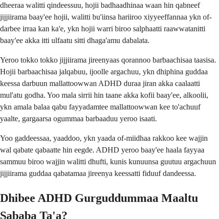
dheeraa walitti qindeessuu, hojii badhaadhinaa waan hin qabneef
jijjiirama baay'ee hojii, walitti bu'iinsa hariiroo xiyyeeffannaa ykn of-
darbee irraa kan ka'e, ykn hojii warri biroo salphaatti raawwatanitti
baay'ee akka itti ulfaatu sitti dhaga'amu dabalata.
Yeroo tokko tokko jijjiirama jireenyaas qorannoo barbaachisaa taasisa.
Hojii barbaachisaa jalqabuu, ijoolle argachuu, ykn dhiphina guddaa
keessa darbuun mallattoowwan ADHD duraa jiran akka caalaatti
mul'atu godha. Yoo mala sirrii hin taane akka kofii baay'ee, alkoolii,
ykn amala balaa qabu fayyadamtee mallattoowwan kee to'achuuf
yaalte, gargaarsa ogummaa barbaaduu yeroo isaati.
Yoo gaddeessaa, yaaddoo, ykn yaada of-miidhaa rakkoo kee wajjin
wal qabate qabaatte hin eegde. ADHD yeroo baay'ee haala fayyaa
sammuu biroo wajjin walitti dhufti, kunis kunuunsa guutuu argachuun
jijjiirama guddaa qabatamaa jireenya keessatti fiduuf dandeessa.
Dhibee ADHD Gurguddummaa Maaltu
Sababa Ta'a?