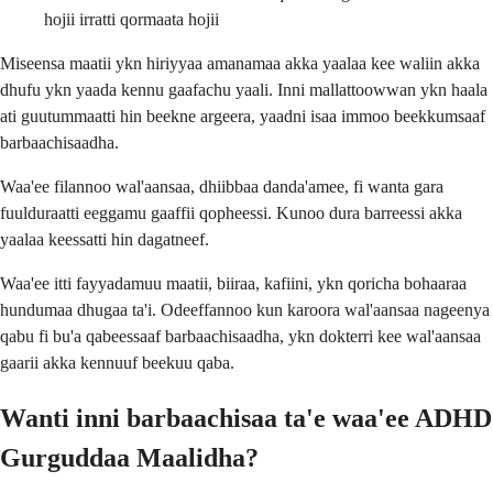
hojii irratti qormaata hojii
Miseensa maatii ykn hiriyyaa amanamaa akka yaalaa kee waliin akka
dhufu ykn yaada kennu gaafachu yaali. Inni mallattoowwan ykn haala
ati guutummaatti hin beekne argeera, yaadni isaa immoo beekkumsaaf
barbaachisaadha.
Waa'ee filannoo wal'aansaa, dhiibbaa danda'amee, fi wanta gara
fuulduraatti eeggamu gaaffii qopheessi. Kunoo dura barreessi akka
yaalaa keessatti hin dagatneef.
Waa'ee itti fayyadamuu maatii, biiraa, kafiini, ykn qoricha bohaaraa
hundumaa dhugaa ta'i. Odeeffannoo kun karoora wal'aansaa nageenya
qabu fi bu'a qabeessaaf barbaachisaadha, ykn dokterri kee wal'aansaa
gaarii akka kennuuf beekuu qaba.
Wanti inni barbaachisaa ta'e waa'ee ADHD
Gurguddaa Maalidha?