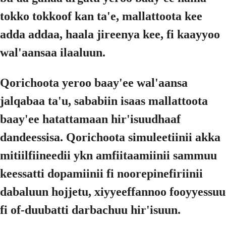
tokko tokkoof kan ta'e, mallattoota kee
adda addaa, haala jireenya kee, fi kaayyoo
wal'aansaa ilaaluun.
Qorichoota yeroo baay'ee wal'aansa
jalqabaa ta'u, sababiin isaas mallattoota
baay'ee hatattamaan hir'isuudhaaf
dandeessisa. Qorichoota simuleetiinii akka
mitiilfiineedii ykn amfiitaamiinii sammuu
keessatti dopamiinii fi noorepinefiriinii
dabaluun hojjetu, xiyyeeffannoo fooyyessuu
fi of-duubatti darbachuu hir'isuun.