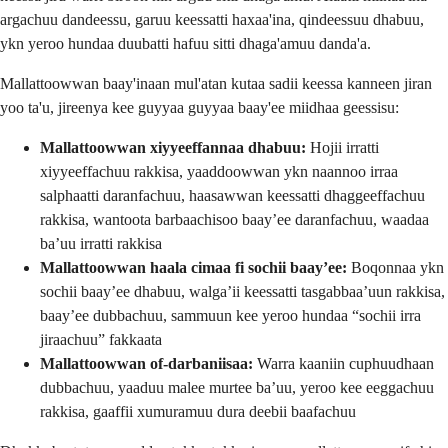
argachuu dandeessu, garuu keessatti haxaa'ina, qindeessuu dhabuu,
ykn yeroo hundaa duubatti hafuu sitti dhaga'amuu danda'a.
Mallattoowwan baay'inaan mul'atan kutaa sadii keessa kanneen jiran
yoo ta'u, jireenya kee guyyaa guyyaa baay'ee miidhaa geessisu:
Mallattoowwan xiyyeeffannaa dhabuu:
Hojii irratti
xiyyeeffachuu rakkisa, yaaddoowwan ykn naannoo irraa
salphaatti daranfachuu, haasawwan keessatti dhaggeeffachuu
rakkisa, wantoota barbaachisoo baay’ee daranfachuu, waadaa
ba’uu irratti rakkisa
Mallattoowwan haala cimaa fi sochii baay’ee:
Boqonnaa ykn
sochii baay’ee dhabuu, walga’ii keessatti tasgabbaa’uun rakkisa,
baay’ee dubbachuu, sammuun kee yeroo hundaa “sochii irra
jiraachuu” fakkaata
Mallattoowwan of-darbaniisaa:
Warra kaaniin cuphuudhaan
dubbachuu, yaaduu malee murtee ba’uu, yeroo kee eeggachuu
rakkisa, gaaffii xumuramuu dura deebii baafachuu