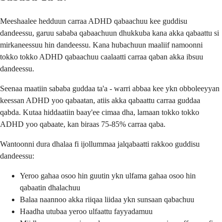
Meeshaalee hedduun carraa ADHD qabaachuu kee guddisu
dandeessu, garuu sababa qabaachuun dhukkuba kana akka qabaattu si
mirkaneessuu hin dandeessu. Kana hubachuun maaliif namoonni
tokko tokko ADHD qabaachuu caalaatti carraa qaban akka ibsuu
dandeessu.
Seenaa maatiin sababa guddaa ta'a - warri abbaa kee ykn obboleeyyan
keessan ADHD yoo qabaatan, atiis akka qabaattu carraa guddaa
qabda. Kutaa hiddaatiin baay'ee cimaa dha, lamaan tokko tokko
ADHD yoo qabaate, kan biraas 75-85% carraa qaba.
Wantoonni dura dhalaa fi ijollummaa jalqabaatti rakkoo guddisu
dandeessu:
Yeroo gahaa osoo hin guutin ykn ulfama gahaa osoo hin
qabaatin dhalachuu
Balaa naannoo akka riiqaa liidaa ykn sunsaan qabachuu
Haadha utubaa yeroo ulfaattu fayyadamuu