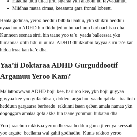
Haadha utuu ulfaa jirtu sigaraa ykn alkoolii itti fayyadamuu
Miidhaa mataa cimaa, keessattu gara frontal lobeetti
Haala godinaa, yeroo hedduu bilbila ilaaluu, ykn shukrii hedduu
nyaachuun ADHD hin fiddu jedhu hubachuun barbaachisaa dha.
Kunneen seenaa sirrii hin taane yoo ta’u, yaada balleessaa ykn
himannaa ofitti fidu ni uuma. ADHD dhukkubni fayyaa sirrii ta’e kan
hidda irraa kan ka’e dha.
Yaa’ii Doktaraa ADHD Gurguddootif
Argamuu Yeroo Kam?
Mallattoowwan ADHD hojii kee, hariiroo kee, ykn hojii guyyaa
guyyaa kee yoo gufachiisan, doktera argachuu yaadu qabda. Jiraattota
hedduun gargaarsa barbaadu, rakkinni isaan qaban amala namaa ykn
dogoggora amalaa qofa akka hin taane yommuu hubatan dha.
Yoo jiraachuu rakkisaa yeroo dheeraa hedduu gama jireenya keessatti
yoo argatte, beellama wal gahii godhadhu. Kunis rakkoo yeroo