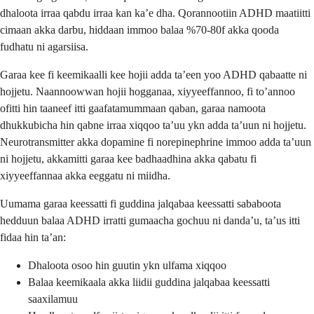
dhaloota irraa qabdu irraa kan ka’e dha. Qorannootiin ADHD maatiitti
cimaan akka darbu, hiddaan immoo balaa %70-80f akka qooda
fudhatu ni agarsiisa.
Garaa kee fi keemikaalli kee hojii adda ta’een yoo ADHD qabaatte ni
hojjetu. Naannoowwan hojii hogganaa, xiyyeeffannoo, fi to’annoo
ofitti hin taaneef itti gaafatamummaan qaban, garaa namoota
dhukkubicha hin qabne irraa xiqqoo ta’uu ykn adda ta’uun ni hojjetu.
Neurotransmitter akka dopamine fi norepinephrine immoo adda ta’uun
ni hojjetu, akkamitti garaa kee badhaadhina akka qabatu fi
xiyyeeffannaa akka eeggatu ni miidha.
Uumama garaa keessatti fi guddina jalqabaa keessatti sababoota
hedduun balaa ADHD irratti gumaacha gochuu ni danda’u, ta’us itti
fidaa hin ta’an:
Dhaloota osoo hin guutin ykn ulfama xiqqoo
Balaa keemikaala akka liidii guddina jalqabaa keessatti
saaxilamuu