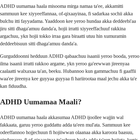
ADHD uumamaa haala misooma mirga namaa ta'ee, akkamitti
sammuun kee xiyyeeffannaa, of-qixaayinaa, fi sadarkaa sochii akka
bulchu itti fayyadama. Yaaddoon kee yeroo hundaa akka deddeebi'aa
jiru sitti dhaga'amuu danda'a, hojii irratti xiyyeeffachuuf rakkina
argachuu, ykn hojii tokko irraa gara biraatti utuu hin xumuramin
deddeebisuun sitti dhaga'amuu danda'a.
Gurguddoonni hedduun ADHD qabaachuu isaanii yeroo booda, yeroo
ilma isaanii irratti rakkoo argame, ykn yeroo ga'eewwan jireenyaa
caalaatti walxaxaa ta'an, beeku. Hubannoo kun gammachuu fi gaaffii
waa'ee jireenya kee guyyaa guyyaa fi hariirootaa maal jechu akka ta'e
kan fiduudha.
ADHD Uumamaa Maali?
ADHD uumamaa haala akkasumaa ADHD ijoollee wajjin wal
fakkaata, garuu yeroo guddattu adda ta'een mul'ata. Sammuun kee
odeeffannoo hojjechuun fi hojiiwwan olaanaa akka karoora baasuu,
qindeessuu, fi of-qixaayinaa to'achuun haala adda ta'een hojjeta, kunis