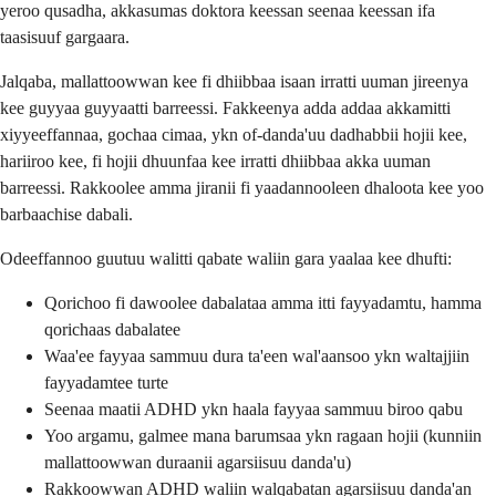
yeroo qusadha, akkasumas doktora keessan seenaa keessan ifa
taasisuuf gargaara.
Jalqaba, mallattoowwan kee fi dhiibbaa isaan irratti uuman jireenya
kee guyyaa guyyaatti barreessi. Fakkeenya adda addaa akkamitti
xiyyeeffannaa, gochaa cimaa, ykn of-danda'uu dadhabbii hojii kee,
hariiroo kee, fi hojii dhuunfaa kee irratti dhiibbaa akka uuman
barreessi. Rakkoolee amma jiranii fi yaadannooleen dhaloota kee yoo
barbaachise dabali.
Odeeffannoo guutuu walitti qabate waliin gara yaalaa kee dhufti:
Qorichoo fi dawoolee dabalataa amma itti fayyadamtu, hamma
qorichaas dabalatee
Waa'ee fayyaa sammuu dura ta'een wal'aansoo ykn waltajjiin
fayyadamtee turte
Seenaa maatii ADHD ykn haala fayyaa sammuu biroo qabu
Yoo argamu, galmee mana barumsaa ykn ragaan hojii (kunniin
mallattoowwan duraanii agarsiisuu danda'u)
Rakkoowwan ADHD waliin walqabatan agarsiisuu danda'an