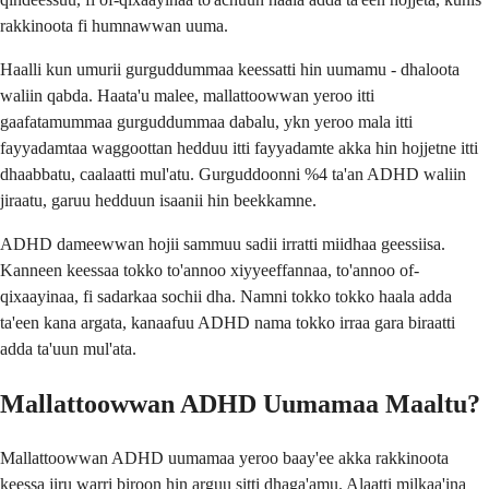
rakkinoota fi humnawwan uuma.
Haalli kun umurii gurguddummaa keessatti hin uumamu - dhaloota
waliin qabda. Haata'u malee, mallattoowwan yeroo itti
gaafatamummaa gurguddummaa dabalu, ykn yeroo mala itti
fayyadamtaa waggoottan hedduu itti fayyadamte akka hin hojjetne itti
dhaabbatu, caalaatti mul'atu. Gurguddoonni %4 ta'an ADHD waliin
jiraatu, garuu hedduun isaanii hin beekkamne.
ADHD dameewwan hojii sammuu sadii irratti miidhaa geessiisa.
Kanneen keessaa tokko to'annoo xiyyeeffannaa, to'annoo of-
qixaayinaa, fi sadarkaa sochii dha. Namni tokko tokko haala adda
ta'een kana argata, kanaafuu ADHD nama tokko irraa gara biraatti
adda ta'uun mul'ata.
Mallattoowwan ADHD Uumamaa Maaltu?
Mallattoowwan ADHD uumamaa yeroo baay'ee akka rakkinoota
keessa jiru warri biroon hin arguu sitti dhaga'amu. Alaatti milkaa'ina