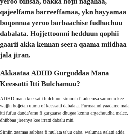
yeroo bilisaa, bakka hojii nagahaa,
qajeelfama barreeffamaa, ykn hayyamaa
boqonnaa yeroo barbaachise fudhachuu
dabalata. Hojjettoonni hedduun qophii
gaarii akka kennan seera qaama miidhaa
jala jiran.
Akkaataa ADHD Gurguddaa Mana
Keessatti Itti Bulchamuu?
ADHD mana keessatti bulchuun sirnoota fi adeemsa sammuu kee
wajjin hojjetan uumu of keessatti dabalata. Furmaanni yaadame mala
itti fufuu dandaʼamu fi gargaarsa dhugaa kennu argachuudha malee,
dhiibbaa jireenya kee irratti dabalu miti.
Sirniin qaamaa salphaa fi mul'ata ta'uu qaba, walumaa galatti adda