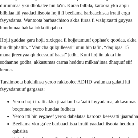
durummaa ykn dhokatee hin ta'in. Karaa bilbila, karoora ykn appii
bilbilaa itti yaadachiisoota hojii fi beellama barbaachisaa irratti ergu
fayyadama. Wantoota barbaachisoo akka furaa fi walqixaatti guyyaa
hundumaa bakka tokkotti qabaa.
Hojii guddaa gara hojii xixiqqaa fi hojjatamuuf qophaa'e qoodaa, akka
hin dhiphattin. “Manicha qulqulleessi” utuu hin ta’in, “daqiiqaa 15
mana jireenyaa qindeessuuf baasi” jedhi. Kuni hojjiin akka hin
sodaanne godha, akkasumas carraa hedduu milkaa’inaa dhaquuf siif
kenna.
Tarsiimoota bulchiinsa yeroo rakkoolee ADHD walumaa galatti itti
fayyadamuuf gargaara:
Yeroo hojii irratti akka jiraattanif sa’aatii fayyadama, akkasumas
boqonnaa yeroo hundaa fudhata
Yeroo itti hin eegneef yeroo dabalataa karoora keessatti ijaaradha
Beellama ykn ga’ee barbaachisaa irratti yaadachiisoota hedduu
qabsiisa