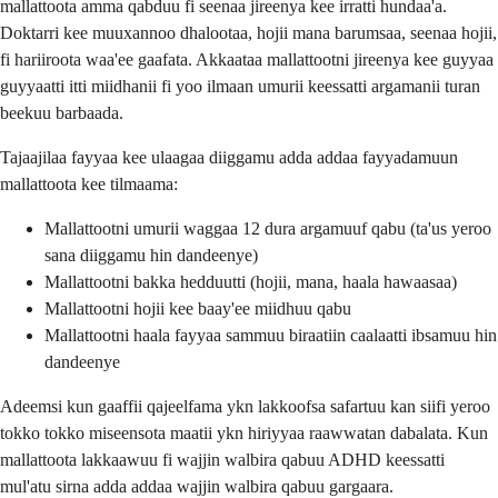
mallattoota amma qabduu fi seenaa jireenya kee irratti hundaa'a.
Doktarri kee muuxannoo dhalootaa, hojii mana barumsaa, seenaa hojii,
fi hariiroota waa'ee gaafata. Akkaataa mallattootni jireenya kee guyyaa
guyyaatti itti miidhanii fi yoo ilmaan umurii keessatti argamanii turan
beekuu barbaada.
Tajaajilaa fayyaa kee ulaagaa diiggamu adda addaa fayyadamuun
mallattoota kee tilmaama:
Mallattootni umurii waggaa 12 dura argamuuf qabu (ta'us yeroo
sana diiggamu hin dandeenye)
Mallattootni bakka hedduutti (hojii, mana, haala hawaasaa)
Mallattootni hojii kee baay'ee miidhuu qabu
Mallattootni haala fayyaa sammuu biraatiin caalaatti ibsamuu hin
dandeenye
Adeemsi kun gaaffii qajeelfama ykn lakkoofsa safartuu kan siifi yeroo
tokko tokko miseensota maatii ykn hiriyyaa raawwatan dabalata. Kun
mallattoota lakkaawuu fi wajjin walbira qabuu ADHD keessatti
mul'atu sirna adda addaa wajjin walbira qabuu gargaara.