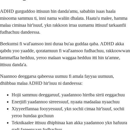
ADHD gurguddoo ittisuun hin danda'amu, sababiin isaas haala
misooma sammuu ti, inni nama waliin dhalata. Haata'u malee, hamma
malaa ciminaa hir'isuuf, ykn rakkoon irraa uumamu ittisuuf tarkaanfii
fudhachuu dandeessa.
Beekumsi fi wal'aansoo inni duraa bu'aa guddaa qaba. ADHD akka
qabdu yoo yaadde, qoratamuun fi wal'aansoo fudhachuu, rakkoowwan
lammaffaa hedduu, yeroo malaan waggaa hedduu itti hin ta'amne,
ittisuu danda'a.
Naannoo deeggarsa qabeessa uumuu fi amala fayyaa uumuun,
dhiibbaa malaa ADHD hir'isuu ni dandeessa:
Hojii sammuu deeggaruuf, yaadannoo hirriba sirrii eeggachuu
Enerjiifi yaadannoo sirreessuuf, nyaata madaalaa nyaachuu
Xiyyeeffannaa fooyyessuuf, ykn sochii cimaa hir'isuuf, sochii
yeroo hundaa gochuun
Teknikaalee ittisuu dhiphinaa kan akka yaadannoo ykn hafuura
gadi fageenyaan fudhachuu