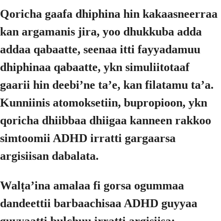
Qoricha gaafa dhiphina hin kakaasneerraa
kan argamanis jira, yoo dhukkuba adda
addaa qabaatte, seenaa itti fayyadamuu
dhiphinaa qabaatte, ykn simuliitotaaf
gaarii hin deebiʼne taʼe, kan filatamu taʼa.
Kunniinis atomoksetiin, bupropioon, ykn
qoricha dhiibbaa dhiigaa kanneen rakkoo
simtoomii ADHD irratti gargaarsa
argisiisan dabalata.
Walṭaʼina amalaa fi gorsa ogummaa
dandeettii barbaachisaa ADHD guyyaa