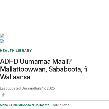
Benchmarks
Stories
FAQ
Sign up / Log in
HEALTH LIBRARY
ADHD Uumamaa Maali?
Mallattoowwan, Sababoota, fi
Wal'aansa
Last updated
Guraandhala 17, 2025
Mana
Dhukkuboota fi Hojimaata
Adult Adhd