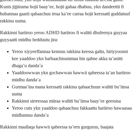
Kunis jijjiirama hojii baay’ee, hojii gahaa dhabuu, ykn dandeettii fi
hubannaa gaarii qabaachuu irraa ka’ee carraa hojii keessatti guddatuuf
rakkina uuma.
Rakkinni hariiroo yeroo ADHD hariiroo fi walitti dhufeenya guyyaa
guyyaatti miidhu hedduutu jira:
Yeroo xiyyeeffannaa kennuu rakkina keessa galtu, hiriyyoonni
kee yaaddoo ykn barbaachisummaa hin qabne akka ta’anitti
dhaga’u danda’a
Yaaddoowwan ykn gochawwan hawwii qabeessa ta’an hariiroo
miidhu danda’a
Gurmaa’ina mana keessatti rakkina qabaachuun walitti bu’iinsa
uuma
Rakkinni sirreessaa miiraa walitti bu’iinsa baay’ee geessisa
Yeroo cutu ykn yaaddoo qabaachuu fakkaattu hariiroo hawaasaa
miidhamuu danda’a
Rakkinni maallaqa hawwii qabeessa ta’een gurguruu, baajata