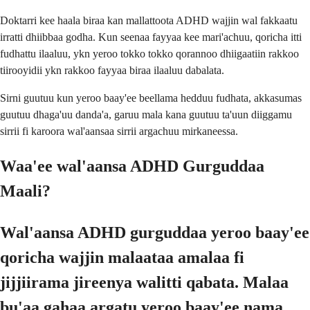
Doktarri kee haala biraa kan mallattoota ADHD wajjin wal fakkaatu
irratti dhiibbaa godha. Kun seenaa fayyaa kee mari'achuu, qoricha itti
fudhattu ilaaluu, ykn yeroo tokko tokko qorannoo dhiigaatiin rakkoo
tiirooyidii ykn rakkoo fayyaa biraa ilaaluu dabalata.
Sirni guutuu kun yeroo baay'ee beellama hedduu fudhata, akkasumas
guutuu dhaga'uu danda'a, garuu mala kana guutuu ta'uun diiggamu
sirrii fi karoora wal'aansaa sirrii argachuu mirkaneessa.
Waa'ee wal'aansa ADHD Gurguddaa
Maali?
Wal'aansa ADHD gurguddaa yeroo baay'ee
qoricha wajjin malaataa amalaa fi
jijjiirama jireenya walitti qabata. Malaa
bu'aa gahaa argatu yeroo baay'ee nama