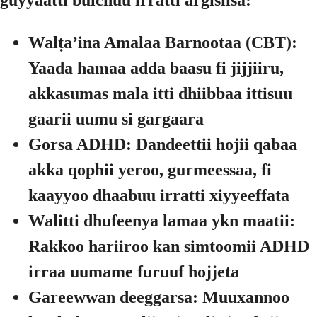
guyyaatti bulchuu irratti argisiisa:
Walṭaʼina Amalaa Barnootaa (CBT):
Yaada hamaa adda baasu fi jijjiiru,
akkasumas mala itti dhiibbaa ittisuu
gaarii uumu si gargaara
Gorsa ADHD:
Dandeettii hojii qabaa
akka qophii yeroo, gurmeessaa, fi
kaayyoo dhaabuu irratti xiyyeeffata
Walitti dhufeenya lamaa ykn maatii:
Rakkoo hariiroo kan simtoomii ADHD
irraa uumame furuuf hojjeta
Gareewwan deeggarsa:
Muuxannoo