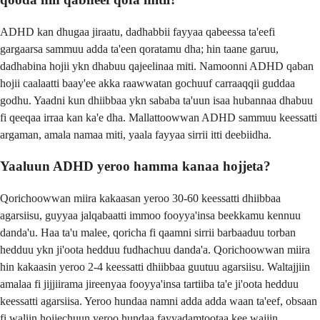
ADHD kan dhugaa jiraatu, dadhabbii fayyaa qabeessa ta'eefi
gargaarsa sammuu adda ta'een qoratamu dha; hin taane garuu,
dadhabina hojii ykn dhabuu qajeelinaa miti. Namoonni ADHD qaban
hojii caalaatti baay'ee akka raawwatan gochuuf carraaqqii guddaa
godhu. Yaadni kun dhiibbaa ykn sababa ta'uun isaa hubannaa dhabuu
fi qeeqaa irraa kan ka'e dha. Mallattoowwan ADHD sammuu keessatti
argaman, amala namaa miti, yaala fayyaa sirrii itti deebiidha.
Yaaluun ADHD yeroo hamma kanaa hojjeta?
Qorichoowwan miira kakaasan yeroo 30-60 keessatti dhiibbaa
agarsiisu, guyyaa jalqabaatti immoo fooyya'insa beekkamu kennuu
danda'u. Haa ta'u malee, qoricha fi qaamni sirrii barbaaduu torban
hedduu ykn ji'oota hedduu fudhachuu danda'a. Qorichoowwan miira
hin kakaasin yeroo 2-4 keessatti dhiibbaa guutuu agarsiisu. Waltajjiin
amalaa fi jijjiirama jireenyaa fooyya'insa tartiiba ta'e ji'oota hedduu
keessatti agarsiisa. Yeroo hundaa namni adda adda waan ta'eef, obsaan
fi waliin hojjechuun yeroo hundaa fayyadamtootaa kee wajjin