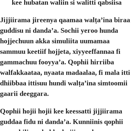
kee hubatan waliin si walitti qabsiisa
Jijjiirama jireenya qaamaa walṭaʼina biraa
guddisu ni dandaʼa. Sochii yeroo hunda
hojjechuun akka simuliita uumamaa
sammuu keetiif hojjeta, xiyyeeffannaa fi
gammachuu fooyyaʼa. Qophii hirriiba
walfakkaataa, nyaata madaalaa, fi mala itti
dhiibbaa ittisuu hundi walṭaʼina simtoomii
gaarii deeggara.
Qophii hojii hojii kee keessatti jijjiirama
guddaa fidu ni dandaʼa. Kunniinis qophii