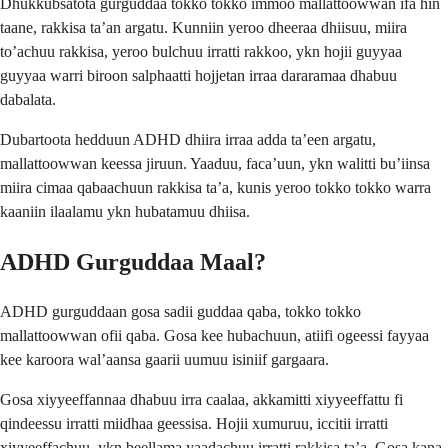
Dhukkubsatota gurguddaa tokko tokko immoo mallattoowwan ifa hin
taane, rakkisa ta’an argatu. Kunniin yeroo dheeraa dhiisuu, miira
to’achuu rakkisa, yeroo bulchuu irratti rakkoo, ykn hojii guyyaa
guyyaa warri biroon salphaatti hojjetan irraa dararamaa dhabuu
dabalata.
Dubartoota hedduun ADHD dhiira irraa adda ta’een argatu,
mallattoowwan keessa jiruun. Yaaduu, faca’uun, ykn walitti bu’iinsa
miira cimaa qabaachuun rakkisa ta’a, kunis yeroo tokko tokko warra
kaaniin ilaalamu ykn hubatamuu dhiisa.
ADHD Gurguddaa Maal?
ADHD gurguddaan gosa sadii guddaa qaba, tokko tokko
mallattoowwan ofii qaba. Gosa kee hubachuun, atiifi ogeessi fayyaa
kee karoora wal’aansa gaarii uumuu isiniif gargaara.
Gosa xiyyeeffannaa dhabuu irra caalaa, akkamitti xiyyeeffattu fi
qindeessu irratti miidhaa geessisa. Hojii xumuruu, iccitii irratti
xiyyeeffachuu, ykn beellama yaadachuu irratti rakkisa ta’a. Gosa kana