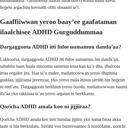
uumamaadha. Tarsiimoota haaraa barachuu fi wanta haala keetif
hojjetu argachuu keessatti ofitti obsaanii taʼi.
Gaaffiiwwan yeroo baayʼee gaafataman
ilaalchisee ADHD Gurguddummaa
Dargaggoota ADHD itti fufee uumamuu dandaʼaa?
Lakkoofsa, dargaggoota ADHD itti fufee uumamuu hin dandaʼan,
sababiin isaas haala misooma sammuu irraa kan kaʼe dha, dhaloota
irraa eegalee jira. Haa taʼu malee, mallattoowwan yeroo dhiphina
guddaa, jijjiirama jireenyaa, ykn yeroo mala ittisuu sirriitti hin hojjetin
ni mulʼatu. Dargaggoota hedduun yeroo booda, mallattoowwan isaanii
ifaʼaa ykn rakkisaa taʼan yeroo argatan ni beekkamu.
Qoricha ADHD amala koo ni jijjiiraa?
Qoricha ADHD amala kee inni hundaa jijjiiru ykn nama biraa akka
taate si hin beeksifatu. Sirriitti yoo barreessamee fi hordofame, qorichi