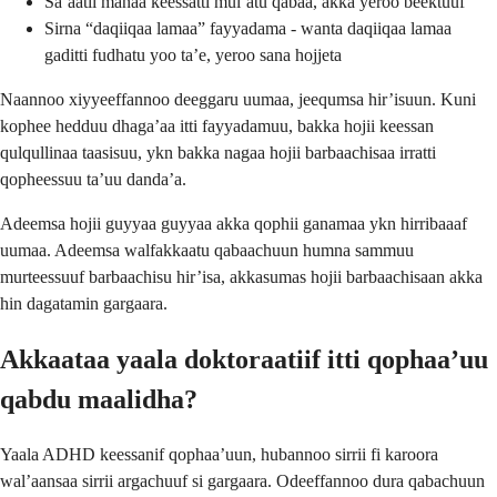
Sa’aatii manaa keessatti mul’atu qabaa, akka yeroo beektuuf
Sirna “daqiiqaa lamaa” fayyadama - wanta daqiiqaa lamaa
gaditti fudhatu yoo ta’e, yeroo sana hojjeta
Naannoo xiyyeeffannoo deeggaru uumaa, jeequmsa hir’isuun. Kuni
kophee hedduu dhaga’aa itti fayyadamuu, bakka hojii keessan
qulqullinaa taasisuu, ykn bakka nagaa hojii barbaachisaa irratti
qopheessuu ta’uu danda’a.
Adeemsa hojii guyyaa guyyaa akka qophii ganamaa ykn hirribaaaf
uumaa. Adeemsa walfakkaatu qabaachuun humna sammuu
murteessuuf barbaachisu hir’isa, akkasumas hojii barbaachisaan akka
hin dagatamin gargaara.
Akkaataa yaala doktoraatiif itti qophaa’uu
qabdu maalidha?
Yaala ADHD keessanif qophaa’uun, hubannoo sirrii fi karoora
wal’aansaa sirrii argachuuf si gargaara. Odeeffannoo dura qabachuun