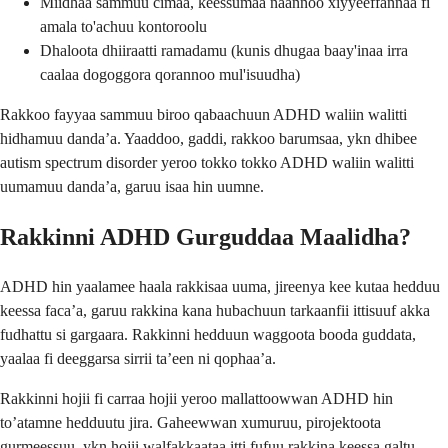
Miidhaa sammuu cimaa, keessumaa naannoo xiyyeeffannaa fi
amala to'achuu kontoroolu
Dhaloota dhiiraatti ramadamu (kunis dhugaa baay'inaa irra
caalaa dogoggora qorannoo mul'isuudha)
Rakkoo fayyaa sammuu biroo qabaachuun ADHD waliin walitti
hidhamuu danda’a. Yaaddoo, gaddi, rakkoo barumsaa, ykn dhibee
autism spectrum disorder yeroo tokko tokko ADHD waliin walitti
uumamuu danda’a, garuu isaa hin uumne.
Rakkinni ADHD Gurguddaa Maalidha?
ADHD hin yaalamee haala rakkisaa uuma, jireenya kee kutaa hedduu
keessa faca’a, garuu rakkina kana hubachuun tarkaanfii ittisuuf akka
fudhattu si gargaara. Rakkinni hedduun waggoota booda guddata,
yaalaa fi deeggarsa sirrii ta’een ni qophaa’a.
Rakkinni hojii fi carraa hojii yeroo mallattoowwan ADHD hin
to’atamne hedduutu jira. Gaheewwan xumuruu, pirojektoota
gurmeessuu, ykn hojii walfakkaataa itti fufuu rakkina keessa galtu.