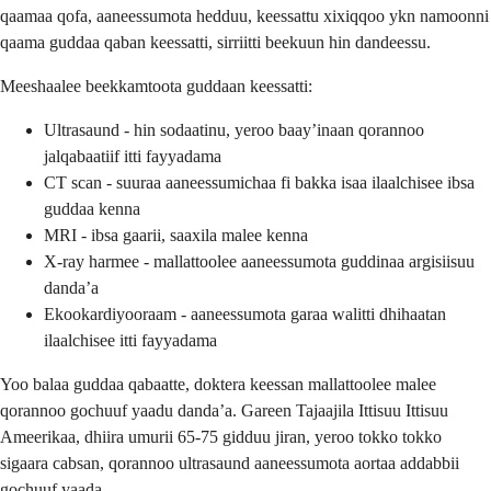
qaamaa qofa, aaneessumota hedduu, keessattu xixiqqoo ykn namoonni
qaama guddaa qaban keessatti, sirriitti beekuun hin dandeessu.
Meeshaalee beekkamtoota guddaan keessatti:
Ultrasaund - hin sodaatinu, yeroo baayʼinaan qorannoo
jalqabaatiif itti fayyadama
CT scan - suuraa aaneessumichaa fi bakka isaa ilaalchisee ibsa
guddaa kenna
MRI - ibsa gaarii, saaxila malee kenna
X-ray harmee - mallattoolee aaneessumota guddinaa argisiisuu
dandaʼa
Ekookardiyooraam - aaneessumota garaa walitti dhihaatan
ilaalchisee itti fayyadama
Yoo balaa guddaa qabaatte, doktera keessan mallattoolee malee
qorannoo gochuuf yaadu dandaʼa. Gareen Tajaajila Ittisuu Ittisuu
Ameerikaa, dhiira umurii 65-75 gidduu jiran, yeroo tokko tokko
sigaara cabsan, qorannoo ultrasaund aaneessumota aortaa addabbii
gochuuf yaada.