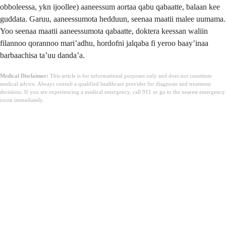
obboleessa, ykn ijoollee) aaneessum aortaa qabu qabaatte, balaan kee
guddata. Garuu, aaneessumota hedduun, seenaa maatii malee uumama.
Yoo seenaa maatii aaneessumota qabaatte, doktera keessan waliin
filannoo qorannoo mariʼadhu, hordofni jalqaba fi yeroo baayʼinaa
barbaachisa taʼuu dandaʼa.
Medical Disclaimer:
This article is for informational purposes only and does not constitute
medical advice. Always consult a qualified healthcare provider for diagnosis and treatment
decisions. If you are experiencing a medical emergency, call 911 or go to the nearest emergency
room immediately.