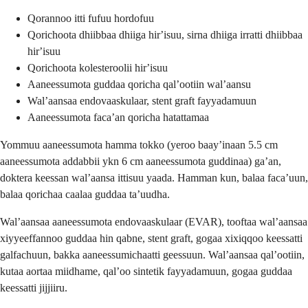
Qorannoo itti fufuu hordofuu
Qorichoota dhiibbaa dhiiga hirʼisuu, sirna dhiiga irratti dhiibbaa
hirʼisuu
Qorichoota kolesteroolii hirʼisuu
Aaneessumota guddaa qoricha qalʼootiin walʼaansu
Walʼaansaa endovaaskulaar, stent graft fayyadamuun
Aaneessumota facaʼan qoricha hatattamaa
Yommuu aaneessumota hamma tokko (yeroo baayʼinaan 5.5 cm
aaneessumota addabbii ykn 6 cm aaneessumota guddinaa) gaʼan,
doktera keessan walʼaansa ittisuu yaada. Hamman kun, balaa facaʼuun,
balaa qorichaa caalaa guddaa taʼuudha.
Walʼaansaa aaneessumota endovaaskulaar (EVAR), tooftaa walʼaansaa
xiyyeeffannoo guddaa hin qabne, stent graft, gogaa xixiqqoo keessatti
galfachuun, bakka aaneessumichaatti geessuun. Walʼaansaa qalʼootiin,
kutaa aortaa miidhame, qalʼoo sintetik fayyadamuun, gogaa guddaa
keessatti jijjiiru.