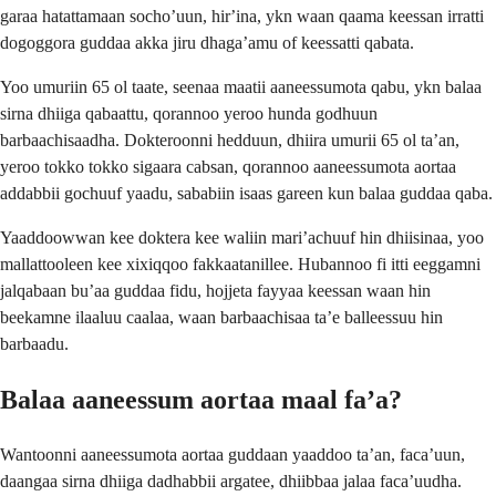
garaa hatattamaan sochoʼuun, hirʼina, ykn waan qaama keessan irratti
dogoggora guddaa akka jiru dhagaʼamu of keessatti qabata.
Yoo umuriin 65 ol taate, seenaa maatii aaneessumota qabu, ykn balaa
sirna dhiiga qabaattu, qorannoo yeroo hunda godhuun
barbaachisaadha. Dokteroonni hedduun, dhiira umurii 65 ol taʼan,
yeroo tokko tokko sigaara cabsan, qorannoo aaneessumota aortaa
addabbii gochuuf yaadu, sababiin isaas gareen kun balaa guddaa qaba.
Yaaddoowwan kee doktera kee waliin mariʼachuuf hin dhiisinaa, yoo
mallattooleen kee xixiqqoo fakkaatanillee. Hubannoo fi itti eeggamni
jalqabaan buʼaa guddaa fidu, hojjeta fayyaa keessan waan hin
beekamne ilaaluu caalaa, waan barbaachisaa taʼe balleessuu hin
barbaadu.
Balaa aaneessum aortaa maal faʼa?
Wantoonni aaneessumota aortaa guddaan yaaddoo taʼan, facaʼuun,
daangaa sirna dhiiga dadhabbii argatee, dhiibbaa jalaa facaʼuudha.