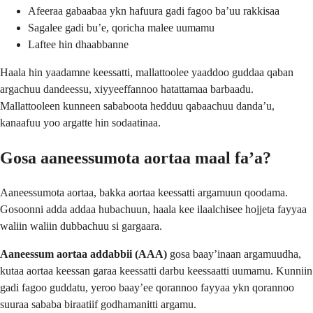
Afeeraa gabaabaa ykn hafuura gadi fagoo baʼuu rakkisaa
Sagalee gadi buʼe, qoricha malee uumamu
Laftee hin dhaabbanne
Haala hin yaadamne keessatti, mallattoolee yaaddoo guddaa qaban
argachuu dandeessu, xiyyeeffannoo hatattamaa barbaadu.
Mallattooleen kunneen sababoota hedduu qabaachuu dandaʼu,
kanaafuu yoo argatte hin sodaatinaa.
Gosa aaneessumota aortaa maal faʼa?
Aaneessumota aortaa, bakka aortaa keessatti argamuun qoodama.
Gosoonni adda addaa hubachuun, haala kee ilaalchisee hojjeta fayyaa
waliin waliin dubbachuu si gargaara.
Aaneessum aortaa addabbii (AAA)
gosa baayʼinaan argamuudha,
kutaa aortaa keessan garaa keessatti darbu keessaatti uumamu. Kunniin
gadi fagoo guddatu, yeroo baayʼee qorannoo fayyaa ykn qorannoo
suuraa sababa biraatiif godhamanitti argamu.