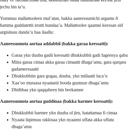
jechu hin taʼu.
Yommuu mallattooleen mulʼatan, bakka aaneessumichi argamu fi
hamma guddatettii irratti hundaaʼa. Mallattoolee qaamni keessan siif
argisiisuu dandaʼu haa ilaallu:
Aaneessumota aortaa addabbii (bakka garaa keessatti):
Garaa ykn duuba gadii keessatti dhukkubbii gadi fageenya qabu
Miira garaa cimaa akka garaa cimaatti dhagaʼamu, gara qarqara
gadameessaatti
Dhukkubbiin gara gogaa, duuba, ykn miilaatti facaʼu
Xaaʼoo muraasa nyaatanii booda guutuun dhagaʼamu
Dhiibbaa ykn qaqqabeen hin beekamne
Aaneessumota aortaa guddinaa (bakka harmee keessatti):
Dhukkubbii harmee ykn duuba ol jiru, hatattamaa fi cimaa
Nyaata liqimsuu rakkisaa ykn nyaanni uffata akka uffatu
dhagaʼamu