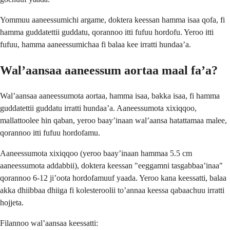
Yommuu aaneessumichi argame, doktera keessan hamma isaa qofa, fi
hamma guddatettii guddatu, qorannoo itti fufuu hordofu. Yeroo itti
fufuu, hamma aaneessumichaa fi balaa kee irratti hundaaʼa.
Walʼaansaa aaneessum aortaa maal faʼa?
Walʼaansaa aaneessumota aortaa, hamma isaa, bakka isaa, fi hamma
guddatettii guddatu irratti hundaaʼa. Aaneessumota xixiqqoo,
mallattoolee hin qaban, yeroo baayʼinaan walʼaansa hatattamaa malee,
qorannoo itti fufuu hordofamu.
Aaneessumota xixiqqoo (yeroo baayʼinaan hammaa 5.5 cm
aaneessumota addabbii), doktera keessan "eeggamni tasgabbaaʼinaa"
qorannoo 6-12 jiʼoota hordofamuuf yaada. Yeroo kana keessatti, balaa
akka dhiibbaa dhiiga fi kolesteroolii toʼannaa keessa qabaachuu irratti
hojjeta.
Filannoo walʼaansaa keessatti: