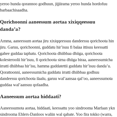
yeroo hunda qorannoo godhuun, jijjiirama yeroo hunda hordofuu
barbaachisaadha.
Qorichoonni aaneessum aortaa xixiqqeessuu
dandaʼa?
Amma, aaneessum aortaa jiru xixiqqeessuu dandeessu qorichoota hin
jiru. Garuu, qorichoonni, guddatu hirʼisuu fi balaa ittisuu keessatti
gahee guddaa taphatu. Qorichoota dhiibbaa dhiiga, qorichoota
kolesteroolii hirʼisuu, fi qorichoota sirna dhiiga biraa, aaneessumicha
irratti dhiibbaa hirʼisu, hamma guddatettii guddatu hirʼisuu dandaʼu.
Qorattoonni, aaneessumicha guddatu irratti dhiibbaa godhuu
dandeessu qorichoota ilaalu, garuu walʼaansaa qalʼoo, aaneessumota
guddaa walʼaansuu qofaadha.
Aaneessum aortaa hiddaati?
Aaneessumota aortaa, hiddaati, keessattu yoo sindrooma Marfaan ykn
sindrooma Ehlers-Danloos waliin wal qabate. Yoo fira tokko (warra,