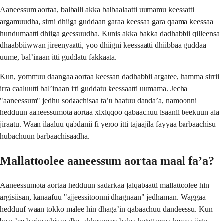
Aaneessum aortaa, balballi akka balbaalaatti uumamu keessatti
argamuudha, sirni dhiiga guddaan garaa keessaa gara qaama keessaa
hundumaatti dhiiga geessuudha. Kunis akka bakka dadhabbii qilleensa
dhaabbiiwwan jireenyaatti, yoo dhiigni keessaatti dhiibbaa guddaa
uume, balʼinaan itti guddatu fakkaata.
Kun, yommuu daangaa aortaa keessan dadhabbii argatee, hamma sirrii
irra caaluutti balʼinaan itti guddatu keessaatti uumama. Jecha
"aaneessum" jedhu sodaachisaa taʼu baatuu dandaʼa, namoonni
hedduun aaneessumota aortaa xixiqqoo qabaachuu isaanii beekuun ala
jiraatu. Waan ilaaluu qabdanii fi yeroo itti tajaajila fayyaa barbaachisu
hubachuun barbaachisaadha.
Mallattoolee aaneessum aortaa maal faʼa?
Aaneessumota aortaa hedduun sadarkaa jalqabaatti mallattoolee hin
argisiisan, kanaafuu "ajjeessitoonni dhagnaan" jedhaman. Waggaa
hedduuf waan tokko malee hin dhagaʼin qabaachuu dandeessu. Kun
baayʼee barbaachisaa dha, akkasumas balaa hatattamaa keessa jirtu