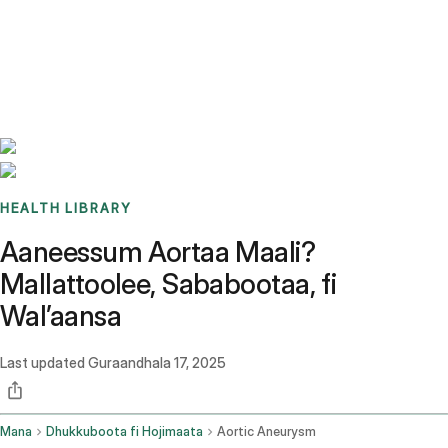
Benchmarks
Stories
FAQ
Sign up / Log in
HEALTH LIBRARY
Aaneessum Aortaa Maali?
Mallattoolee, Sababootaa, fi
Walʼaansa
Last updated
Guraandhala 17, 2025
Mana
Dhukkuboota fi Hojimaata
Aortic Aneurysm