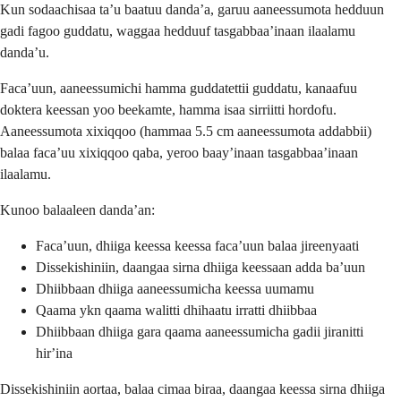
Kun sodaachisaa taʼu baatuu dandaʼa, garuu aaneessumota hedduun
gadi fagoo guddatu, waggaa hedduuf tasgabbaaʼinaan ilaalamu
dandaʼu.
Facaʼuun, aaneessumichi hamma guddatettii guddatu, kanaafuu
doktera keessan yoo beekamte, hamma isaa sirriitti hordofu.
Aaneessumota xixiqqoo (hammaa 5.5 cm aaneessumota addabbii)
balaa facaʼuu xixiqqoo qaba, yeroo baayʼinaan tasgabbaaʼinaan
ilaalamu.
Kunoo balaaleen dandaʼan:
Facaʼuun, dhiiga keessa keessa facaʼuun balaa jireenyaati
Dissekishiniin, daangaa sirna dhiiga keessaan adda baʼuun
Dhiibbaan dhiiga aaneessumicha keessa uumamu
Qaama ykn qaama walitti dhihaatu irratti dhiibbaa
Dhiibbaan dhiiga gara qaama aaneessumicha gadii jiranitti
hirʼina
Dissekishiniin aortaa, balaa cimaa biraa, daangaa keessa sirna dhiiga