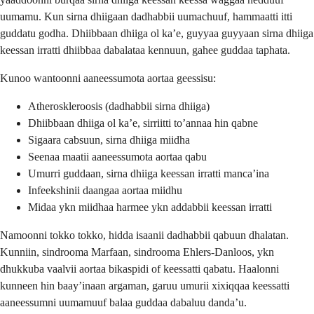
uumamu. Kun sirna dhiigaan dadhabbii uumachuuf, hammaatti itti
guddatu godha. Dhiibbaan dhiiga ol kaʼe, guyyaa guyyaan sirna dhiiga
keessan irratti dhiibbaa dabalataa kennuun, gahee guddaa taphata.
Kunoo wantoonni aaneessumota aortaa geessisu:
Atheroskleroosis (dadhabbii sirna dhiiga)
Dhiibbaan dhiiga ol kaʼe, sirriitti toʼannaa hin qabne
Sigaara cabsuun, sirna dhiiga miidha
Seenaa maatii aaneessumota aortaa qabu
Umurri guddaan, sirna dhiiga keessan irratti mancaʼina
Infeekshinii daangaa aortaa miidhu
Midaa ykn miidhaa harmee ykn addabbii keessan irratti
Namoonni tokko tokko, hidda isaanii dadhabbii qabuun dhalatan.
Kunniin, sindrooma Marfaan, sindrooma Ehlers-Danloos, ykn
dhukkuba vaalvii aortaa bikaspidi of keessatti qabatu. Haalonni
kunneen hin baayʼinaan argaman, garuu umurii xixiqqaa keessatti
aaneessumni uumamuuf balaa guddaa dabaluu dandaʼu.