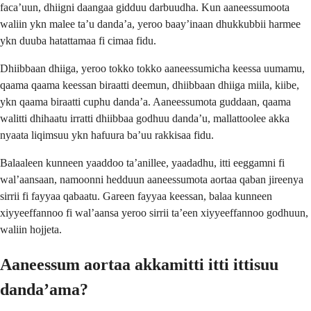
facaʼuun, dhiigni daangaa gidduu darbuudha. Kun aaneessumoota
waliin ykn malee taʼu dandaʼa, yeroo baayʼinaan dhukkubbii harmee
ykn duuba hatattamaa fi cimaa fidu.
Dhiibbaan dhiiga, yeroo tokko tokko aaneessumicha keessa uumamu,
qaama qaama keessan biraatti deemun, dhiibbaan dhiiga miila, kiibe,
ykn qaama biraatti cuphu dandaʼa. Aaneessumota guddaan, qaama
walitti dhihaatu irratti dhiibbaa godhuu dandaʼu, mallattoolee akka
nyaata liqimsuu ykn hafuura baʼuu rakkisaa fidu.
Balaaleen kunneen yaaddoo taʼanillee, yaadadhu, itti eeggamni fi
walʼaansaan, namoonni hedduun aaneessumota aortaa qaban jireenya
sirrii fi fayyaa qabaatu. Gareen fayyaa keessan, balaa kunneen
xiyyeeffannoo fi walʼaansa yeroo sirrii taʼeen xiyyeeffannoo godhuun,
waliin hojjeta.
Aaneessum aortaa akkamitti itti ittisuu
dandaʼama?