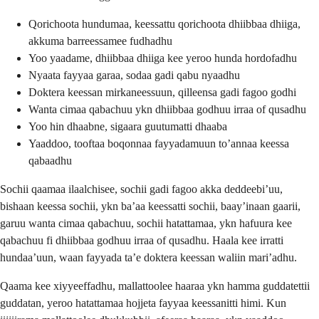
Qorichoota hundumaa, keessattu qorichoota dhiibbaa dhiiga,
akkuma barreessamee fudhadhu
Yoo yaadame, dhiibbaa dhiiga kee yeroo hunda hordofadhu
Nyaata fayyaa garaa, sodaa gadi qabu nyaadhu
Doktera keessan mirkaneessuun, qilleensa gadi fagoo godhi
Wanta cimaa qabachuu ykn dhiibbaa godhuu irraa of qusadhu
Yoo hin dhaabne, sigaara guutumatti dhaaba
Yaaddoo, tooftaa boqonnaa fayyadamuun toʼannaa keessa
qabaadhu
Sochii qaamaa ilaalchisee, sochii gadi fagoo akka deddeebiʼuu,
bishaan keessa sochii, ykn baʼaa keessatti sochii, baayʼinaan gaarii,
garuu wanta cimaa qabachuu, sochii hatattamaa, ykn hafuura kee
qabachuu fi dhiibbaa godhuu irraa of qusadhu. Haala kee irratti
hundaaʼuun, waan fayyada taʼe doktera keessan waliin mariʼadhu.
Qaama kee xiyyeeffadhu, mallattoolee haaraa ykn hamma guddatettii
guddatan, yeroo hatattamaa hojjeta fayyaa keessanitti himi. Kun