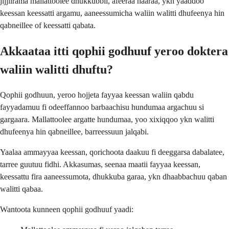
jijjiirama mallattoolee dhukkubbii, afeeraa haaraa, ykn yaaddoo
keessan keessatti argamu, aaneessumicha waliin walitti dhufeenya hin
qabneillee of keessatti qabata.
Akkaataa itti qophii godhuuf yeroo doktera
waliin walitti dhuftu?
Qophii godhuun, yeroo hojjeta fayyaa keessan waliin qabdu
fayyadamuu fi odeeffannoo barbaachisu hundumaa argachuu si
gargaara. Mallattoolee argatte hundumaa, yoo xixiqqoo ykn walitti
dhufeenya hin qabneillee, barreessuun jalqabi.
Yaalaa ammayyaa keessan, qorichoota daakuu fi deeggarsa dabalatee,
tarree guutuu fidhi. Akkasumas, seenaa maatii fayyaa keessan,
keessattu fira aaneessumota, dhukkuba garaa, ykn dhaabbachuu qaban
walitti qabaa.
Wantoota kunneen qophii godhuuf yaadi: