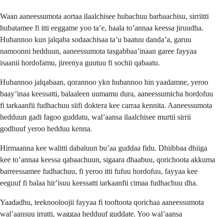
Waan aaneessumota aortaa ilaalchisee hubachuu barbaachisu, sirriitti
hubatamee fi itti eeggame yoo taʼe, haala toʼannaa keessa jiruudha.
Hubannoo kun jalqaba sodaachisaa taʼu baatuu dandaʼa, garuu
namoonni hedduun, aaneessumota tasgabbaaʼinaan garee fayyaa
isaanii hordofamu, jireenya guutuu fi sochii qabaatu.
Hubannoo jalqabaan, qorannoo ykn hubannoo hin yaadamne, yeroo
baayʼinaa keessatti, balaaleen uumamu dura, aaneessumicha hordofuu
fi tarkaanfii fudhachuu siifi doktera kee carraa kennita. Aaneessumota
hedduun gadi fagoo guddatu, walʼaansa ilaalchisee murtii sirrii
godhuuf yeroo hedduu kenna.
Hirmaanna kee walitti dabaluun buʼaa guddaa fidu. Dhiibbaa dhiiga
kee toʼannaa keessa qabaachuun, sigaara dhaabuu, qorichoota akkuma
barreessamee fudhachuu, fi yeroo itti fufuu hordofuu, fayyaa kee
eeguuf fi balaa hirʼisuu keessatti tarkaanfii cimaa fudhachuu dha.
Yaadadhu, teeknooloojii fayyaa fi tooftoota qorichaa aaneessumota
walʼaansuu irratti, waggaa hedduuf guddate. Yoo walʼaansa