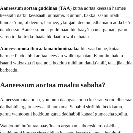
Aaneessum aortaa guddinaa (TAA)
kutaa aortaa keessan harmee
keessatti darbu keessaatti uumama. Kunniin, bakka isaanii irratti
hundaaʼuun, ol deemu, harmee, ykn gadi deemu jedhamanii adda baʼu
dandeessu. Aaneessumota guddinaan hin baayʼinaan argaman, garuu
yeroo tokko tokko haala hiddaatiin wal qabatan.
Aaneessumota thoraakooabdominaalaa
hin yaadamne, kutaa
harmee fi addabbii aortaa keessan walitti qabatan. Kunniin, bakka
isaanii walxaxaa fi qaamota hedduu miidhuu dandaʼaniif, tajaajila adda
barbaadu.
Aaneessum aortaa maaltu sababa?
Aaneessumota aortaa, yommuu daangaa aortaa keessan yeroo dheeraaf
dadhabbii argatu keessaatti uumama. Sababni sirrii hin beekkamu,
garuu wantoonni hedduun garaa dadhabbii kanaaf gumaacha godhu.
Wantoonni buʼuuraa baayʼinaan argaman, atheroskleroosisidha,
yaaddoonni burqaa sirna dhiiga keessan keessa waggaa hedduuf