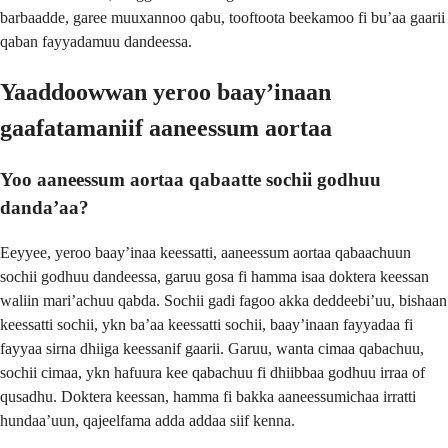
barbaadde, garee muuxannoo qabu, tooftoota beekamoo fi buʼaa gaarii
qaban fayyadamuu dandeessa.
Yaaddoowwan yeroo baayʼinaan
gaafatamaniif aaneessum aortaa
Yoo aaneessum aortaa qabaatte sochii godhuu
dandaʼaa?
Eeyyee, yeroo baayʼinaa keessatti, aaneessum aortaa qabaachuun
sochii godhuu dandeessa, garuu gosa fi hamma isaa doktera keessan
waliin mariʼachuu qabda. Sochii gadi fagoo akka deddeebiʼuu, bishaan
keessatti sochii, ykn baʼaa keessatti sochii, baayʼinaan fayyadaa fi
fayyaa sirna dhiiga keessanif gaarii. Garuu, wanta cimaa qabachuu,
sochii cimaa, ykn hafuura kee qabachuu fi dhiibbaa godhuu irraa of
qusadhu. Doktera keessan, hamma fi bakka aaneessumichaa irratti
hundaaʼuun, qajeelfama adda addaa siif kenna.