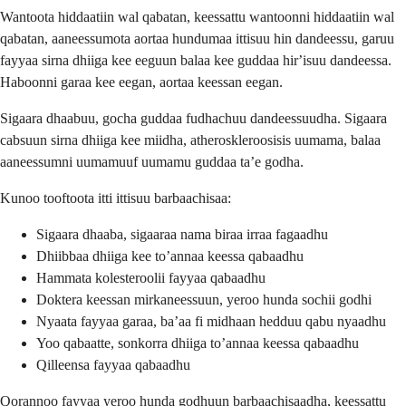
Wantoota hiddaatiin wal qabatan, keessattu wantoonni hiddaatiin wal
qabatan, aaneessumota aortaa hundumaa ittisuu hin dandeessu, garuu
fayyaa sirna dhiiga kee eeguun balaa kee guddaa hirʼisuu dandeessa.
Haboonni garaa kee eegan, aortaa keessan eegan.
Sigaara dhaabuu, gocha guddaa fudhachuu dandeessuudha. Sigaara
cabsuun sirna dhiiga kee miidha, atheroskleroosisis uumama, balaa
aaneessumni uumamuuf uumamu guddaa taʼe godha.
Kunoo tooftoota itti ittisuu barbaachisaa:
Sigaara dhaaba, sigaaraa nama biraa irraa fagaadhu
Dhiibbaa dhiiga kee toʼannaa keessa qabaadhu
Hammata kolesteroolii fayyaa qabaadhu
Doktera keessan mirkaneessuun, yeroo hunda sochii godhi
Nyaata fayyaa garaa, baʼaa fi midhaan hedduu qabu nyaadhu
Yoo qabaatte, sonkorra dhiiga toʼannaa keessa qabaadhu
Qilleensa fayyaa qabaadhu
Qorannoo fayyaa yeroo hunda godhuun barbaachisaadha, keessattu