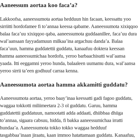
Aaneessum aortaa koo facaʼa?
Lakkoofsa, aaneessumota aortaa hedduun hin facaan, keessattu yoo
sirriitti hordofamee fi toʼannaa keessa qabame. Aaneessumota xixiqqoo
balaa facaʼuu xixiqqoo qaba, aaneessumota guddaanillee, facaʼuu dura
walʼaansaan fayyadamuun milkaaʼina argachuu dandaʼa. Balaa
facaʼuun, hamma guddatettii guddatu, kanaafuu doktera keessan
hamma aaneessumichaa hordofu, yeroo barbaachisutti walʼaansa
yaada. Itti eeggamni yeroo hunda, balaaleen uumamu dura, walʼaansa
yeroo sirrii taʼeen godhuuf carraa kenna.
Aaneessumota aortaa hamma akkamitti guddatu?
Aaneessumota aortaa, yeroo baayʼinaa keessatti gadi fagoo guddatu,
waggaa tokkotti miliimeetara 2-3 ol guddatu. Garuu, hamma
guddatettii guddatuun, namootatti adda addaati, dhiibbaa dhiiga
toʼannaa, sigaara cabsuu, hidda, fi bakka aaneessumichaa irratti
hundaaʼa. Aaneessumota tokko tokko waggaa hedduuf
tasgabbaaʼinaan jiraatu, kaan immoo hatattamaan guddatu. Kanaafuu,