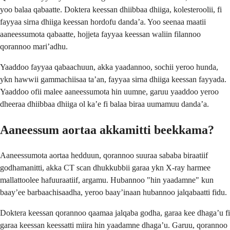
yoo balaa qabaatte. Doktera keessan dhiibbaa dhiiga, kolesteroolii, fi
fayyaa sirna dhiiga keessan hordofu dandaʼa. Yoo seenaa maatii
aaneessumota qabaatte, hojjeta fayyaa keessan waliin filannoo
qorannoo mariʼadhu.
Yaaddoo fayyaa qabaachuun, akka yaadannoo, sochii yeroo hunda,
ykn hawwii gammachiisaa taʼan, fayyaa sirna dhiiga keessan fayyada.
Yaaddoo ofii malee aaneessumota hin uumne, garuu yaaddoo yeroo
dheeraa dhiibbaa dhiiga ol kaʼe fi balaa biraa uumamuu dandaʼa.
Aaneessum aortaa akkamitti beekkama?
Aaneessumota aortaa hedduun, qorannoo suuraa sababa biraatiif
godhamanitti, akka CT scan dhukkubbii garaa ykn X-ray harmee
mallattoolee hafuuraatiif, argamu. Hubannoo "hin yaadamne" kun
baayʼee barbaachisaadha, yeroo baayʼinaan hubannoo jalqabaatti fidu.
Doktera keessan qorannoo qaamaa jalqaba godha, garaa kee dhagaʼu fi
garaa keessan keessatti miira hin yaadamne dhagaʼu. Garuu, qorannoo