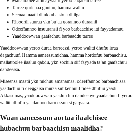
Mallattoolee ammayyaa fi yeroo jalqaban tarree
Tarree qorichaa guutuu, hamma waliin
Seenaa maatii dhukkuba sirna dhiiga
Ripoortii suuraa ykn buʼaa qorannoo duraanii
Odeeffannoo insuuransii fi yoo barbaachise itti fayyadamuu
Yaaddoowwan gaafachuu barbaaddu tarree
Yaaddoowwan yeroo duraa barreessi, yeroo walitti dhuftu irraa
dagachuuf. Hamma aaneessumichaa, hamma hordofuu barbaachisu,
mallattoolee ilaaluu qabdu, ykn sochiin siif fayyada taʼan gaafachuu
dandeessa.
Miseensa maatii ykn michuu amanamaa, odeeffannoo barbaachisaa
yaadachuu fi deeggarsa miiraa siif kennuuf fidee dhufuu yaadi.
Akkasumas, yaaddoowwan yaaduu hin dandeenye yaadachuu fi yeroo
walitti dhuftu yaadannoo barreessuu si gargaara.
Waan aaneessum aortaa ilaalchisee
hubachuu barbaachisu maalidha?