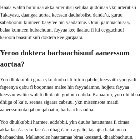
Haala walitti buʼuuraa akka arteriitisii selulaa guddinaa ykn arteriitisii
Takayasu, daangaa aortaa keessan dadhabsiisu dandaʼu, garuu
sababoonni kunneen baayʼee hin yaadamne. Oduu gammachiisaa,
balaa kunneen hubachuun, fayyaa kee ilaaluu fi itti eeggachuuf
karoora baasuuf siifi doktera kee gargaara.
Yeroo doktera barbaachisuuf aaneessum
aortaa?
Yoo dhukkubbii garaa ykn duuba itti fufuu qabdu, keessattu yoo gadi
fageenya qabu fi boqonnaa malee hin fayyadamne, hojjeta fayyaa
keessan waliin walitti dhufaatii godhuu qabda. Kanaafuu, yoo dhiibbaa
dhiiga ol kaʼe, seenaa sigaara cabsuu, ykn miseensota maatii
aaneessumota qaban qabaattu, barbaachisaadha.
Yoo dhukkubbii harmee, addabbii, ykn duuba hatattamaa fi cimaa,
akka facaʼaa ykn facaʼaa dhagaʼamu argatte, tajaajila hatattamaa
barbaachisa. Mallattoolee hatattamaa biraa keessatti, dhaabbachuun,