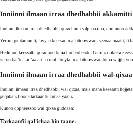
Inniinni ilmaan irraa dhedhabbii akkamitt
Inniinni ilmaan irraa dhedhabbii qorachuun salphaa dha, qorannoo adda
Yeroo qoratamuutti, fayyaa keessan mallattoowwan, seenaa maatii, fi haa
Hedduun keessatti, qorannoo biraa hin barbaadu. Garuu, doktera keessa
yeroo bal’ina ari’aa ari’aa mul’atu ykn mallattoowwan biraa wajjin yoo 
Inniinni ilmaan irraa dhedhabbii wal-qixa
Inniinni ilmaan irraa dhedhabbii wal-qixaa, mala mana keessatti hojjet
jalqaban, booda tarkaanfii cimaa yaalu.
Kunoo qopheessoo wal-qixaa guddaan:
Tarkaanfii qal’ichaa hin taane: