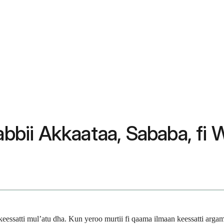
abbii Akkaataa, Sababa, fi 
 keessatti mul’atu dha. Kun yeroo murtii fi qaama ilmaan keessatti arg