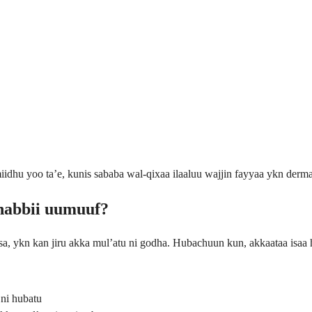
iidhu yoo ta’e, kunis sababa wal-qixaa ilaaluu wajjin fayyaa ykn derma
dhabbii uumuuf?
a, ykn kan jiru akka mul’atu ni godha. Hubachuun kun, akkaataa isaa h
 ni hubatu