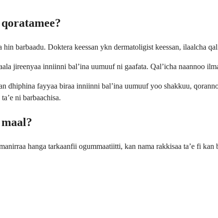
i qoratamee?
 hin barbaadu. Doktera keessan ykn dermatoligist keessan, ilaalcha qal
la jireenyaa inniinni bal’ina uumuuf ni gaafata. Qal’icha naannoo ilmaa
n dhiphina fayyaa biraa inniinni bal’ina uumuuf yoo shakkuu, qorannoo
ta’e ni barbaachisa.
a maal?
amanirraa hanga tarkaanfii ogummaatiitti, kan nama rakkisaa ta’e fi kan