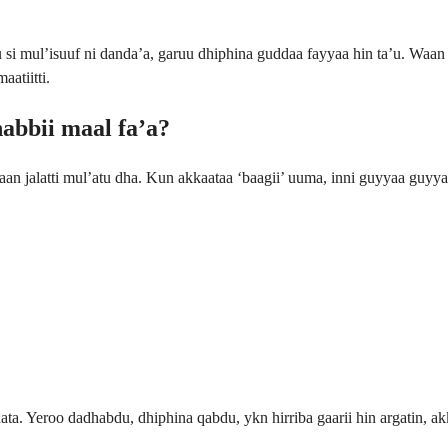
u si mul’isuuf ni danda’a, garuu dhiphina guddaa fayyaa hin ta’u. Waan
atiitti.
abbii maal fa’a?
an jalatti mul’atu dha. Kun akkaataa ‘baagii’ uuma, inni guyyaa guyyaa
a. Yeroo dadhabdu, dhiphina qabdu, ykn hirriba gaarii hin argatin, ak