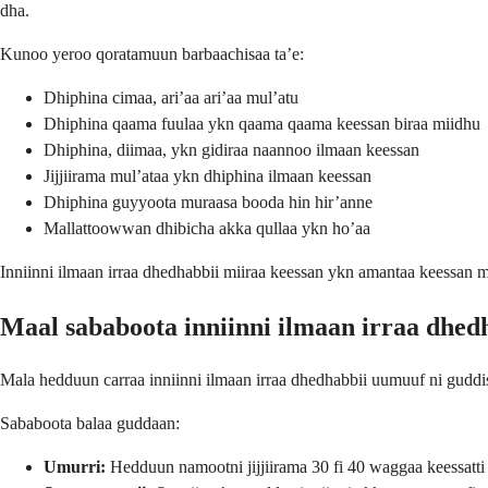
dha.
Kunoo yeroo qoratamuun barbaachisaa ta’e:
Dhiphina cimaa, ari’aa ari’aa mul’atu
Dhiphina qaama fuulaa ykn qaama qaama keessan biraa miidhu
Dhiphina, diimaa, ykn gidiraa naannoo ilmaan keessan
Jijjiirama mul’ataa ykn dhiphina ilmaan keessan
Dhiphina guyyoota muraasa booda hin hir’anne
Mallattoowwan dhibicha akka qullaa ykn ho’aa
Inniinni ilmaan irraa dhedhabbii miiraa keessan ykn amantaa keessan m
Maal sababoota inniinni ilmaan irraa dhe
Mala hedduun carraa inniinni ilmaan irraa dhedhabbii uumuuf ni guddis
Sababoota balaa guddaan:
Umurri:
Hedduun namootni jijjiirama 30 fi 40 waggaa keessatti