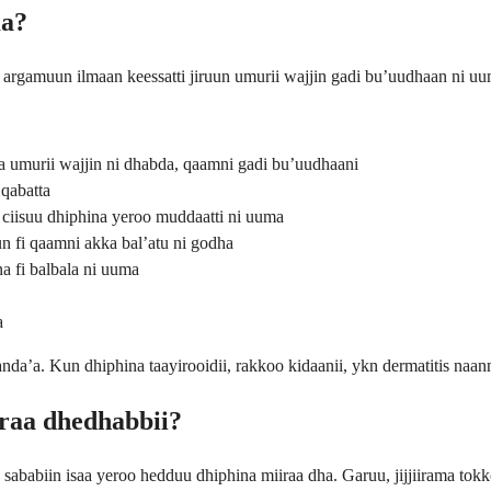
ma?
tti argamuun ilmaan keessatti jiruun umurii wajjin gadi bu’uudhaan ni
saa umurii wajjin ni dhabda, qaamni gadi bu’uudhaani
 qabatta
 ciisuu dhiphina yeroo muddaatti ni uuma
un fi qaamni akka bal’atu ni godha
 fi balbala ni uuma
a
nda’a. Kun dhiphina taayirooidii, rakkoo kidaanii, ykn dermatitis naan
rraa dhedhabbii?
 sababiin isaa yeroo hedduu dhiphina miiraa dha. Garuu, jijjiirama tokk