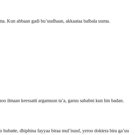
 uuma. Kun abbaan gadi bu’uudhaan, akkaataa balbala uuma.
noo ilmaan keessatti argamuun ta’a, garuu sababni kun hin badan.
o hubatte, dhiphina fayyaa biraa mul’isuuf, yeroo doktera bira ga’uu