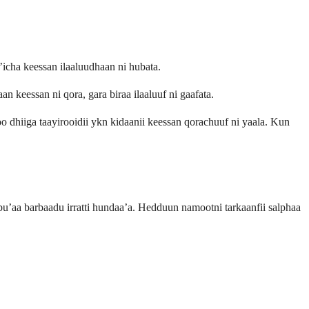
’icha keessan ilaaluudhaan ni hubata.
n keessan ni qora, gara biraa ilaaluuf ni gaafata.
 dhiiga taayirooidii ykn kidaanii keessan qorachuuf ni yaala. Kun
 bu’aa barbaadu irratti hundaa’a. Hedduun namootni tarkaanfii salphaa