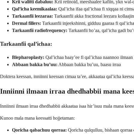
Krii walitti dabaluu:
Krii retinoid, meeshaalee kafiin, ykn wal-
Qal’icha keemikaalaa:
Qal’icha ifaa qal’ichaa fi xiqqaa ni cims
Tarkaanfii leezaraa:
Tarkaanfii akka fractional leezara kollaaji
Dermal fillers:
Tarkaanfii injeekshinni, gidduu gaaraa fi qal’ich
Tarkaanfii radiofrequency:
Tarkaanfii ho’aa, qal’icha gadi bu’
Tarkaanfii qal’ichaa:
Blepharoplasty:
Qal’ichaa baay’ee fi qal’ichaa naannoo ilmaan 
Abbaan bakka bu’uu:
Abbaan bakka bu’uu, baasu irraa
Doktera keessan, inniinni keessan cimaa ta’ee, akkaataa qal’icha keessan,
Inniinni ilmaan irraa dhedhabbii mana kees
Inniinni ilmaan irraa dhedhabbii akkaataa isaa hir’isuu mala mana kees
Kunoo mala mana keessatti hojjetaman:
Qoricha qabachuu qorraa:
Qoricha qulqulluu, bishaan qorraa 