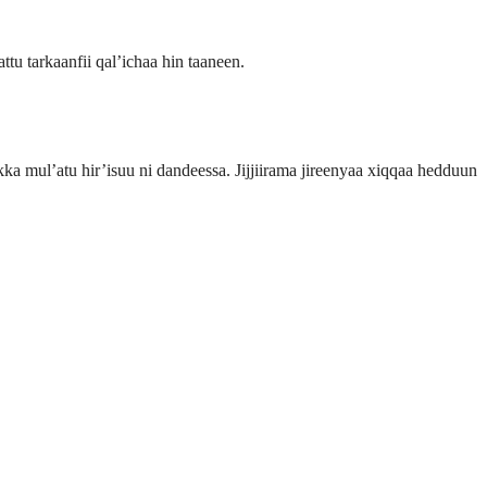
tu tarkaanfii qal’ichaa hin taaneen.
kka mul’atu hir’isuu ni dandeessa. Jijjiirama jireenyaa xiqqaa hedduun