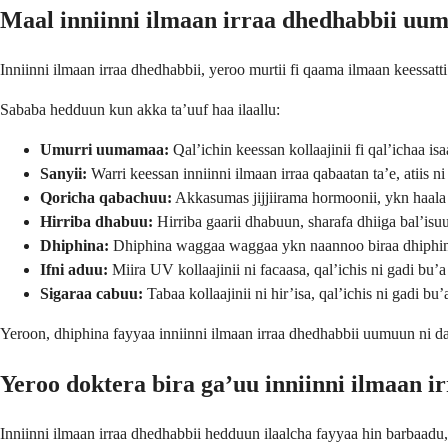
Maal inniinni ilmaan irraa dhedhabbii uu
Inniinni ilmaan irraa dhedhabbii, yeroo murtii fi qaama ilmaan keessa
Sababa hedduun kun akka ta’uuf haa ilaallu:
Umurri uumamaa:
Qal’ichin keessan kollaajinii fi qal’ichaa i
Sanyii:
Warri keessan inniinni ilmaan irraa qabaatan ta’e, atiis ni
Qoricha qabachuu:
Akkasumas jijjiirama hormoonii, ykn haala
Hirriba dhabuu:
Hirriba gaarii dhabuun, sharafa dhiiga bal’isu
Dhiphina:
Dhiphina waggaa waggaa ykn naannoo biraa dhiphina
Ifni aduu:
Miira UV kollaajinii ni facaasa, qal’ichis ni gadi bu’a
Sigaraa cabuu:
Tabaa kollaajinii ni hir’isa, qal’ichis ni gadi bu’
Yeroon, dhiphina fayyaa inniinni ilmaan irraa dhedhabbii uumuun ni da
Yeroo doktera bira ga’uu inniinni ilmaan i
Inniinni ilmaan irraa dhedhabbii hedduun ilaalcha fayyaa hin barbaadu,