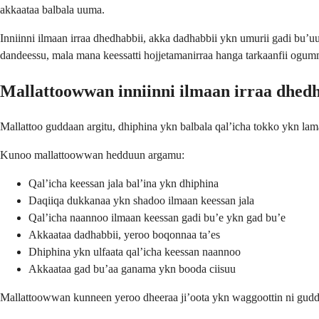
akkaataa balbala uuma.
Inniinni ilmaan irraa dhedhabbii, akka dadhabbii ykn umurii gadi bu’u
dandeessu, mala mana keessatti hojjetamanirraa hanga tarkaanfii ogumma
Mallattoowwan inniinni ilmaan irraa dhedh
Mallattoo guddaan argitu, dhiphina ykn balbala qal’icha tokko ykn lama
Kunoo mallattoowwan hedduun argamu:
Qal’icha keessan jala bal’ina ykn dhiphina
Daqiiqa dukkanaa ykn shadoo ilmaan keessan jala
Qal’icha naannoo ilmaan keessan gadi bu’e ykn gad bu’e
Akkaataa dadhabbii, yeroo boqonnaa ta’es
Dhiphina ykn ulfaata qal’icha keessan naannoo
Akkaataa gad bu’aa ganama ykn booda ciisuu
Mallattoowwan kunneen yeroo dheeraa ji’oota ykn waggoottin ni guddat