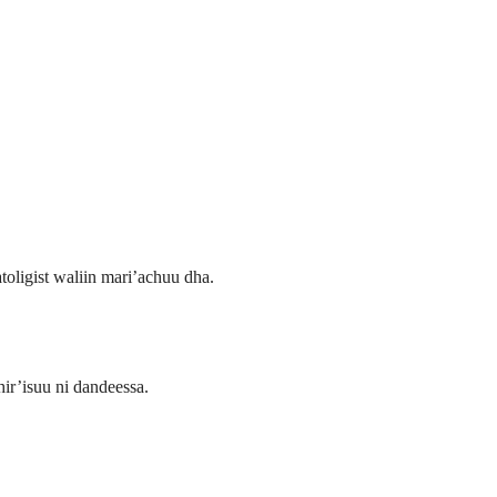
toligist waliin mari’achuu dha.
ir’isuu ni dandeessa.