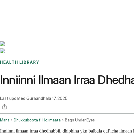
Benchmarks
Stories
FAQ
Sign up / Log in
HEALTH LIBRARY
Inniinni Ilmaan Irraa Dhedh
Last updated
Guraandhala 17, 2025
Mana
Dhukkuboota fi Hojimaata
Bags Under Eyes
Inniinni ilmaan irraa dhedhabbii, dhiphina ykn balbala qal’icha ilmaan