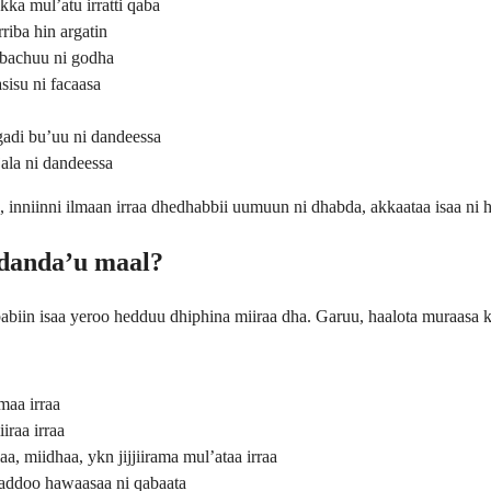
ka mul’atu irratti qaba
riba hin argatin
bachuu ni godha
sisu ni facaasa
gadi bu’uu ni dandeessa
ala ni dandeessa
uu, inniinni ilmaan irraa dhedhabbii uumuun ni dhabda, akkaataa isaa ni h
 danda’u maal?
biin isaa yeroo hedduu dhiphina miiraa dha. Garuu, haalota muraasa kee
maa irraa
iraa irraa
aa, miidhaa, ykn jijjiirama mul’ataa irraa
aaddoo hawaasaa ni qabaata