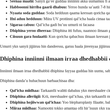
Seenaa maatii:
Sanyii ga’ee guddaa inniinni akka uumamuu fi ak
Habboonni hirriba gaarii dhabuu:
Yeroo hunda sa’aatii 7-8 hir
Nyaata soda guddaa:
Soda hedduun qaama keessan qoricha qa
Ifni aduu hedduun:
Miira UV protiinni qal’icha haala cimaa taa
Sigaraa cabuu:
Qal’icha gadi bu’uu umurii ni facaasa
Dhiphina yeroo dheeraa:
Dhiphina itti fufuu, naannoo ilmaan 
Ciisuun gara fuulaatti:
Kun qoricha qabachuu ilmaan keessan j
Umurri ykn sanyii jijjiiruu hin dandeessu, garuu haala jireenyaa jijjiir
Dhiphina inniinni ilmaan irraa dhedhabbii
Inniinni ilmaan irraa dhedhabbii dhiphina fayyaa guddaa hin uumu, saba
Dhiphina danda’u hubachuun barbaachisaa dha:
Qal’icha miidhaa:
Tarkaanfii walitti dabaluu ykn meeshaalee ci
Dhiphina alleriigii:
Krii, meeshaalee qal’ichaa, ykn tarkaanfii mi
Dhiphina hojiiwwan qal’ichaa:
Yoo blepharoplasty filaatte, bal
Miiraa miidhaa:
Namootni tokko amantaa ofii hir’isuun ykn y