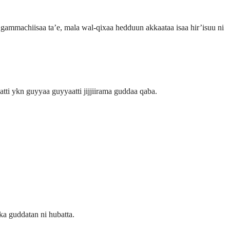
 gammachiisaa ta’e, mala wal-qixaa hedduun akkaataa isaa hir’isuu ni
tti ykn guyyaa guyyaatti jijjiirama guddaa qaba.
ka guddatan ni hubatta.