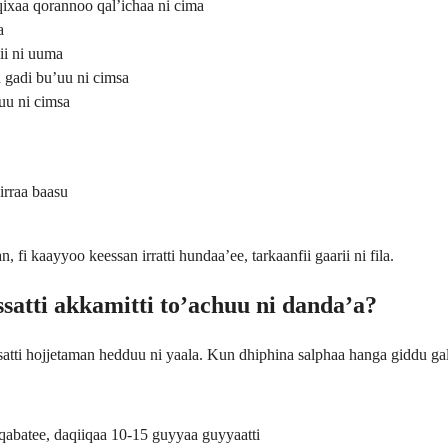
qixaa qorannoo qal’ichaa ni cima
a
nii ni uuma
a gadi bu’uu ni cimsa
uu ni cimsa
irraa baasu
 fi kaayyoo keessan irratti hundaa’ee, tarkaanfii gaarii ni fila.
satti akkamitti to’achuu ni danda’a?
satti hojjetaman hedduu ni yaala. Kun dhiphina salphaa hanga giddu gal
qabatee, daqiiqaa 10-15 guyyaa guyyaatti