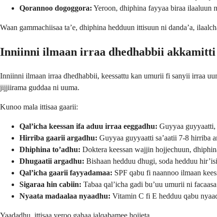
Qorannoo dogoggora:
Yeroon, dhiphina fayyaa biraa ilaaluun 
Waan gammachiisaa ta’e, dhiphina hedduun ittisuun ni danda’a, ilaalch
Inniinni ilmaan irraa dhedhabbii akkamitti 
Inniinni ilmaan irraa dhedhabbii, keessattu kan umurii fi sanyii irraa
jijjiirama guddaa ni uuma.
Kunoo mala ittisaa gaarii:
Qal’icha keessan ifa aduu irraa eeggadhu:
Guyyaa guyyaatti,
Hirriba gaarii argadhu:
Guyyaa guyyaatti sa’aatii 7-8 hirriba a
Dhiphina to’adhu:
Doktera keessan wajjin hojjechuun, dhiphi
Dhugaatii argadhu:
Bishaan hedduu dhugi, soda hedduu hir’is
Qal’icha gaarii fayyadamaa:
SPF qabu fi naannoo ilmaan kees
Sigaraa hin cabiin:
Tabaa qal’icha gadi bu’uu umurii ni facaasa
Nyaata madaalaa nyaadhu:
Vitamin C fi E hedduu qabu nyaadh
Yaadadhu, ittisaa yeroo gahaa jalqabamee hojjeta.