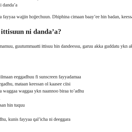
ni danda’a
a fayyaa wajjin hojjechuun. Dhiphina cimaan baay’ee hin badan, keessat
ittisuun ni danda’a?
 uumamuu, guutummaatti ittisuu hin dandeessu, garuu akka guddatu ykn a
 ilmaan eeggadhuu fi sunscreen fayyadamaa
rgadhu, mataan keessan ol kaasee ciisi
na waggaa waggaa ykn naannoo biraa to’adhu
i
san hin tuquu
u, kunis fayyaa qal’icha ni deeggara