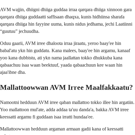
AVM wajjin, dhiigni dhiiga guddaa irraa qarqara dhiiga xinnoon gara
qarqara dhiiga guddaatti saffisaan dhaqxa, kunis hidhiinsa sharafa
qarqara dhiiga hin fayyine uuma, kunis nidus jedhama, jechi Laatiinni
“guutuu” jechuudha.
Oduu gaarii, AVM irree dhaloota irraa jiraatu, yeroo baay'ee hin
babal'atu ykn hin guddatu. Kana malees, baay'ee hin argamu, kanaaf
yoo kana dubbistu, ati ykn nama jaallattan tokko dhukkuba kana
qabaachuu isaa waan beektuuf, yaada qabaachuun kee waan hin
ajaa'ibne dha.
Mallattoowwan AVM Irree Maalfakkaatu?
Namootni hedduun AVM irree qaban mallattoo tokko illee hin argatiin.
Yoo mallattoon mul'ate, adda addaa ta'uu danda'a, bakka AVM irree
keessatti argamu fi guddaan isaa irratti hundaa'ee.
Mallattoowwan hedduun argaman armaan gadii kana of keessatti