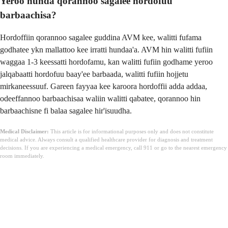
Yeroo hunda qorannoo sagalee hordofuu
barbaachisa?
Hordoffiin qorannoo sagalee guddina AVM kee, walitti fufama
godhatee ykn mallattoo kee irratti hundaa'a. AVM hin walitti fufiin
waggaa 1-3 keessatti hordofamu, kan walitti fufiin godhame yeroo
jalqabaatti hordofuu baay'ee barbaada, walitti fufiin hojjetu
mirkaneessuuf. Gareen fayyaa kee karoora hordoffii adda addaa,
odeeffannoo barbaachisaa waliin walitti qabatee, qorannoo hin
barbaachisne fi balaa sagalee hir'isuudha.
Medical Disclaimer:
This article is for informational purposes only and does not constitute
medical advice. Always consult a qualified healthcare provider for diagnosis and treatment
decisions. If you are experiencing a medical emergency, call 911 or go to the nearest emergency
room immediately.