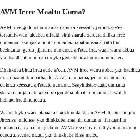
AVM Irree Maaltu Uuma?
AVM irree guddina uumamaa da'imaa keessatti, yeroo baay'ee
torbaniiwwan jalqabaa ulfaatti, sirni sharafa qarqara dhiiga irree
uumamuu ykn ijaaramuutti uumama. Sababni isaa sirriitti hin
beekkamu, garuu jijjiirama uumamaa ari'ataa irra, waan warra abbaa
ykn haadhaatiin uumamuu ykn geneetic irraa uumamuu malee.
Dhukkuba biraa irraa adda ta'een, AVM irree warra abbaa ykn haadhaa
irraa dhaaluu hin barbaadu. Ari'ataa uumama, jechuunis uumama
da'imaa keessatti ari'ataatti uumama. Saayintistootaatti, uumama
sharafa qarqara dhiiga yeroo guddina ulfaatti uumamuu fi walitti
hidhatu irratti hundaa'a.
Waan ati ykn warri abbaa kee gochuu danda'an AVM ittisuuf hin jiru.
Jireenya, miidhaa, ykn dhukkuba irraa hin uumamu. Tarkaanfiin
uumamaa ari'ataa kun jechuun AVM irree eenyu irrattiyyuu uumamuu
danda'a, seenaa maatii ykn dhukkuba biraa malee.