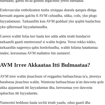
barbaadu, garuu bu'aa guutuu argachuuf yeroo barbaada.
Endovascular embolization tuuba xixiqqaa sharafa qarqara dhiiga
keessatti argamu galchu fi AVM cufuudha, silika, coils, ykn plugs
fayyadamuun. Tarkaanfiin kun AVM guddaaf ykn qophii baafachuu
ykn qilleensaaf fayyadamuudha.
Gareen walitti fufaa kee haala kee adda adda irratti hundaa'ee
tarkaanfii gaarii murteessuuf si waliin hojjeta. Yeroo tokko tokko,
tarkaanfiin nageenya qabu hordofuudha, walitti fufama hatattamaa
malee, keessumaa AVM mallattoo hin uumneef.
AVM Irree Akkaataa Itti Bulmaataa?
AVM irree waliin jiraachuun of eeggaduu barbaachisaa ta'a, jireenya
barabaraa jiraachuu waliin. Wantoota barbaachisaa ta'an dawoota qofa
akka ajajamuutti itti fayyadamuu dha, keessumaa yoo dawoota
qabachuu itti fayyadamtu.
Namootni hedduun haala sochii irratti yaadu, oduu gaarii dha