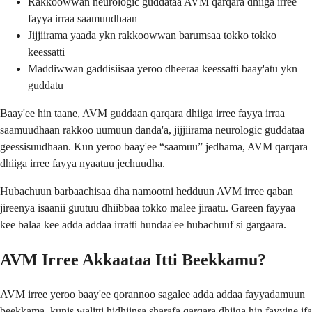
Rakkoowwan neurologic guddataa AVM qarqara dhiiga irree
fayya irraa saamuudhaan
Jijjiirama yaada ykn rakkoowwan barumsaa tokko tokko
keessatti
Maddiwwan gaddisiisaa yeroo dheeraa keessatti baay'atu ykn
guddatu
Baay'ee hin taane, AVM guddaan qarqara dhiiga irree fayya irraa
saamuudhaan rakkoo uumuun danda'a, jijjiirama neurologic guddataa
geessisuudhaan. Kun yeroo baay'ee “saamuu” jedhama, AVM qarqara
dhiiga irree fayya nyaatuu jechuudha.
Hubachuun barbaachisaa dha namootni hedduun AVM irree qaban
jireenya isaanii guutuu dhiibbaa tokko malee jiraatu. Gareen fayyaa
kee balaa kee adda addaa irratti hundaa'ee hubachuuf si gargaara.
AVM Irree Akkaataa Itti Beekkamu?
AVM irree yeroo baay'ee qorannoo sagalee adda addaa fayyadamuun
beekkama, kunis walitti hidhiinsa sharafa qarqara dhiiga hin fayyine ifa