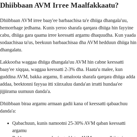
Dhiibbaan AVM Irree Maalfakkaatu?
Dhiibbaan AVM irree baay'ee barbaachisa ta'e dhiiga dhangala'uu,
hemorrhage jedhama. Kunis yeroo sharafa qarqara dhiiga hin fayyine
cabu, dhiiga gara qaama irree keessatti argamu dhaquudha. Kun yaada
sodaachisaa ta'us, beekuun barbaachisaa dha AVM hedduun dhiiga hin
dhangalatu.
Lakkoofsa waggaa dhiiga dhangala'uu AVM hin cabne keessatti
baay'ee xiqqaa, waggaa keessatti 2-3% dha. Haata'u malee, kun
guddina AVM, bakka argamu, fi amaloota sharafa qarqara dhiiga adda
addaa, beektonni fayyaa itti xiinxaluu danda'an irratti hundaa'ee
jijjiirama uumuun danda'a.
Dhiibbaan biraa argamu armaan gadii kana of keessatti qabaachuu
danda'a:
Qabachuun, kunis namootni 25-30% AVM qaban keessatti
argamu