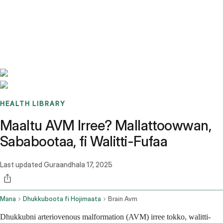
Benchmarks
Stories
FAQ
Sign up / Log in
HEALTH LIBRARY
Maaltu AVM Irree? Mallattoowwan,
Sababootaa, fi Walitti-Fufaa
Last updated
Guraandhala 17, 2025
Mana
Dhukkuboota fi Hojimaata
Brain Avm
Dhukkubni arteriovenous malformation (AVM) irree tokko, walitti-