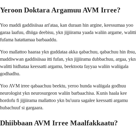
Yeroon Doktara Argamuu AVM Irree?
Yoo maddi gaddisiisaa ari'ataa, kan duraan hin argine, keessumaa yoo
garaa laafuu, dhiiga deebisu, ykn jijjiirama yaada waliin argame, walitti
fufama hatattamaa barbaaddu.
Yoo mallattoo haaraa ykn guddataa akka qabachuu, qabachuu hin ibsu,
maddiwwan gaddisiisaa itti fufan, ykn jijjiirama dubbachuu, argaa, ykn
walitti hidhataa keessatti argamu, beektoota fayyaa waliin waliigala
godhadhu.
Yoo AVM irree qabaachuu beektu, yeroo hunda waliigala godhuu
neurologist ykn neurosurgeon waliin barbaachisa. Kunis haala kee
hordofu fi jijjiirama mallattoo ykn bu'uura sagalee keessatti argamu
hubachuuf si gargaara.
Dhiibbaan AVM Irree Maalfakkaatu?