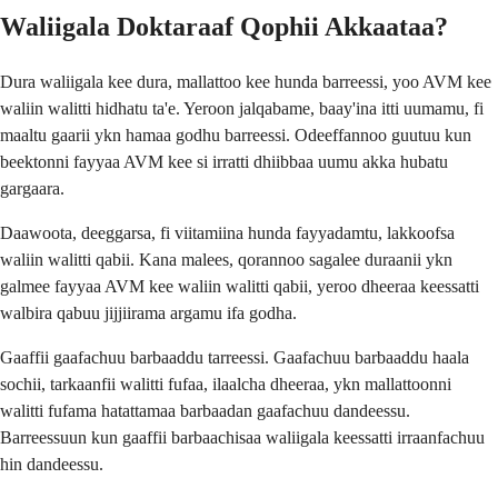
Waliigala Doktaraaf Qophii Akkaataa?
Dura waliigala kee dura, mallattoo kee hunda barreessi, yoo AVM kee
waliin walitti hidhatu ta'e. Yeroon jalqabame, baay'ina itti uumamu, fi
maaltu gaarii ykn hamaa godhu barreessi. Odeeffannoo guutuu kun
beektonni fayyaa AVM kee si irratti dhiibbaa uumu akka hubatu
gargaara.
Daawoota, deeggarsa, fi viitamiina hunda fayyadamtu, lakkoofsa
waliin walitti qabii. Kana malees, qorannoo sagalee duraanii ykn
galmee fayyaa AVM kee waliin walitti qabii, yeroo dheeraa keessatti
walbira qabuu jijjiirama argamu ifa godha.
Gaaffii gaafachuu barbaaddu tarreessi. Gaafachuu barbaaddu haala
sochii, tarkaanfii walitti fufaa, ilaalcha dheeraa, ykn mallattoonni
walitti fufama hatattamaa barbaadan gaafachuu dandeessu.
Barreessuun kun gaaffii barbaachisaa waliigala keessatti irraanfachuu
hin dandeessu.