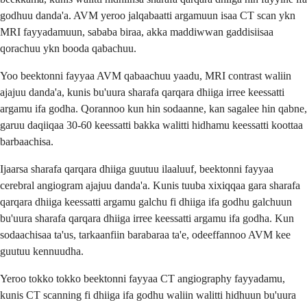
godhuu danda'a. AVM yeroo jalqabaatti argamuun isaa CT scan ykn
MRI fayyadamuun, sababa biraa, akka maddiwwan gaddisiisaa
qorachuu ykn booda qabachuu.
Yoo beektonni fayyaa AVM qabaachuu yaadu, MRI contrast waliin
ajajuu danda'a, kunis bu'uura sharafa qarqara dhiiga irree keessatti
argamu ifa godha. Qorannoo kun hin sodaanne, kan sagalee hin qabne,
garuu daqiiqaa 30-60 keessatti bakka walitti hidhamu keessatti koottaa
barbaachisa.
Ijaarsa sharafa qarqara dhiiga guutuu ilaaluuf, beektonni fayyaa
cerebral angiogram ajajuu danda'a. Kunis tuuba xixiqqaa gara sharafa
qarqara dhiiga keessatti argamu galchu fi dhiiga ifa godhu galchuun
bu'uura sharafa qarqara dhiiga irree keessatti argamu ifa godha. Kun
sodaachisaa ta'us, tarkaanfiin barabaraa ta'e, odeeffannoo AVM kee
guutuu kennuudha.
Yeroo tokko tokko beektonni fayyaa CT angiography fayyadamu,
kunis CT scanning fi dhiiga ifa godhu waliin walitti hidhuun bu'uura