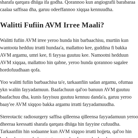
sharafa qarqara dhiiga ifa godha. Qorannoo kun angiografii barabaraa
caalaa saffisaa dha, garuu odeeffannoo xiqqaa kennuudha.
Walitti Fufiin AVM Irree Maali?
Walitti fufiin AVM irree yeroo hunda hin barbaachisu, murtiin kun
wantoota hedduu irratti hundaa'a, mallattoo kee, guddina fi bakka
AVM argamu, umri kee, fi fayyaa guutuu kee. Namootni hedduun
AVM xiqqaa, mallattoo hin qabne, yeroo hunda qorannoo sagalee
hordofuudhaan qofa.
Yoo walitti fufiin barbaachisa ta'e, tarkaanfiin sadan argamu, ofumaa
ykn waliin fayyadamuun. Baafachuun qal'oo banuun AVM guutuu
baafachuu dha, kunis fayyisuu guutuu kennuu danda'a, garuu yeroo
baay'ee AVM xiqqoo bakka argamu irratti fayyadamuudha.
Stereotactic radiosurgery saffisa qilleensa qilleensa fayyadamuun yeroo
dheeraa keessatti sharafa qarqara dhiiga hin fayyine cufuudha.
Tarkaanfiin hin sodaanne kun AVM xiqqoo irratti hojjeta, qal'oo hin