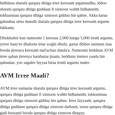
hidhiinsa sharafa qarqara dhiiga irree keessatti argamuudha, iddoo
sharafa qarqara dhiiga guddaan fi xinnoon walitti hidhatanitti,
tokkummaa qarqara dhiiga xinnoon gidduu hin qabne. Akka karaa
gabaabaa sirna daandii sharafa qarqara dhiiga irree keessatti argamu
fakkaata.
Dhukkubni kun namootni 1 keessaa 2,000 hanga 5,000 irratti argamu,
yeroo baay'ee dhaloota irraa wajjin dhufu, garuu dhibee uumuun isaa
booda jireenya keessatti mul'achuu danda'a. Namootni hedduun AVM
irree qaban jireenya barabaraa jiraatu, hedduun immoo yaada hin
qabaatan, yoo sagalee fayyaa biraa irratti argamu malee.
AVM Irree Maali?
AVM irree uumama sharafa qarqara dhiiga irree keessatti argamu,
qarqara dhiiga guddaan fi xinnoon walitti hidhatanitti, tokkummaa
qarqara dhiiga xinnoon gidduu hin qabne. Irree fayyaatti, qarqara
dhiiga guddaan qarqara dhiiga xinnoon darbanii, soora qarqara dhiiga
gadi buusanii booda qarqara dhiiga xinnoon dhaqxu.