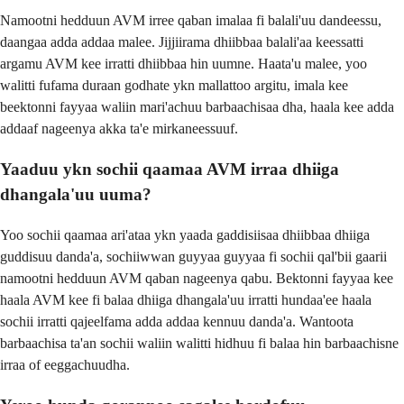
Namootni hedduun AVM irree qaban imalaa fi balali'uu dandeessu,
daangaa adda addaa malee. Jijjiirama dhiibbaa balali'aa keessatti
argamu AVM kee irratti dhiibbaa hin uumne. Haata'u malee, yoo
walitti fufama duraan godhate ykn mallattoo argitu, imala kee
beektonni fayyaa waliin mari'achuu barbaachisaa dha, haala kee adda
addaaf nageenya akka ta'e mirkaneessuuf.
Yaaduu ykn sochii qaamaa AVM irraa dhiiga
dhangala'uu uuma?
Yoo sochii qaamaa ari'ataa ykn yaada gaddisiisaa dhiibbaa dhiiga
guddisuu danda'a, sochiiwwan guyyaa guyyaa fi sochii qal'bii gaarii
namootni hedduun AVM qaban nageenya qabu. Bektonni fayyaa kee
haala AVM kee fi balaa dhiiga dhangala'uu irratti hundaa'ee haala
sochii irratti qajeelfama adda addaa kennuu danda'a. Wantoota
barbaachisa ta'an sochii waliin walitti hidhuu fi balaa hin barbaachisne
irraa of eeggachuudha.