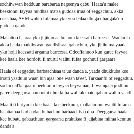
sochiiwwan hedduun barabaraa nageenya qabu. Haata'u malee,
beektonni fayyaa miidhaa mataa guddaa irraa of eeggachuu, akka
ciisichaa, AVM walitti fufamaa ykn yoo balaa dhiiga dhangala'uu
guddaa qabdu.
Mallattoo haaraa ykn jijjiiramaa bu'uura keessatti barreessi. Wantoota
akka haala maddiwwan gaddisiisaa, qabachuu, ykn jijjiirama yaada
ykn hojii keessatti argamu barreessi. Odeeffannoo kun garee fayyaa
kee haala kee hordofu fi murtii walitti fufaa gochuuf gargaara.
Haala of eeggaduu barbaachisaa ta'uu danda'a, yaada dhukkuba kee
irratti yaaduun waan hin ajaa'ibne waan ta'eef. Tarkaanfii of eeggaduu,
sochii qal'bii gaarii beektonni fayyaa heyyaman, fi waliigala godhuu
garee deeggarsa namootni dhukkuba wal fakkaatu qaban waliin yaadi.
Maatii fi hiriyoota kee haala kee beekuun, mallattoonni walitti fufama
hatattamaa barbaadan hubachuu barbaachisaa dha. Deeggarsa haala
kee hubatu qabaachuun gargaarsa praktikaa fi jajjabina miiraa kennuu
danda'a.