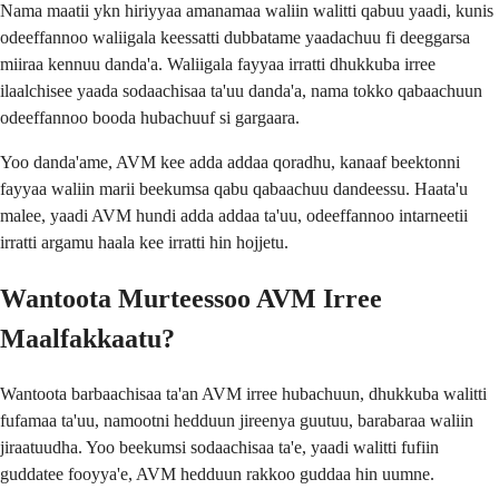
Nama maatii ykn hiriyyaa amanamaa waliin walitti qabuu yaadi, kunis
odeeffannoo waliigala keessatti dubbatame yaadachuu fi deeggarsa
miiraa kennuu danda'a. Waliigala fayyaa irratti dhukkuba irree
ilaalchisee yaada sodaachisaa ta'uu danda'a, nama tokko qabaachuun
odeeffannoo booda hubachuuf si gargaara.
Yoo danda'ame, AVM kee adda addaa qoradhu, kanaaf beektonni
fayyaa waliin marii beekumsa qabu qabaachuu dandeessu. Haata'u
malee, yaadi AVM hundi adda addaa ta'uu, odeeffannoo intarneetii
irratti argamu haala kee irratti hin hojjetu.
Wantoota Murteessoo AVM Irree
Maalfakkaatu?
Wantoota barbaachisaa ta'an AVM irree hubachuun, dhukkuba walitti
fufamaa ta'uu, namootni hedduun jireenya guutuu, barabaraa waliin
jiraatuudha. Yoo beekumsi sodaachisaa ta'e, yaadi walitti fufiin
guddatee fooyya'e, AVM hedduun rakkoo guddaa hin uumne.