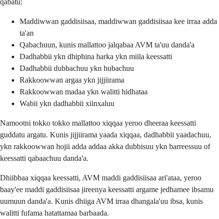
qabatu:
Maddiwwan gaddisiisaa, maddiwwan gaddisiisaa kee irraa adda
ta'an
Qabachuun, kunis mallattoo jalqabaa AVM ta'uu danda'a
Dadhabbii ykn dhiphina harka ykn miila keessatti
Dadhabbii dubbachuu ykn hubachuu
Rakkoowwan argaa ykn jijjiirama
Rakkoowwan madaa ykn walitti hidhataa
Wabii ykn dadhabbii xiinxaluu
Namootni tokko tokko mallattoo xiqqaa yeroo dheeraa keessatti
guddatu argatu. Kunis jijjiirama yaada xiqqaa, dadhabbii yaadachuu,
ykn rakkoowwan hojii adda addaa akka dubbisuu ykn barreessuu of
keessatti qabaachuu danda'a.
Dhiibbaa xiqqaa keessatti, AVM maddi gaddisiisaa ari'ataa, yeroo
baay'ee maddi gaddisiisaa jireenya keessatti argame jedhamee ibsamu
uumuun danda'a. Kunis dhiiga AVM irraa dhangala'uu ibsa, kunis
walitti fufama hatattamaa barbaada.