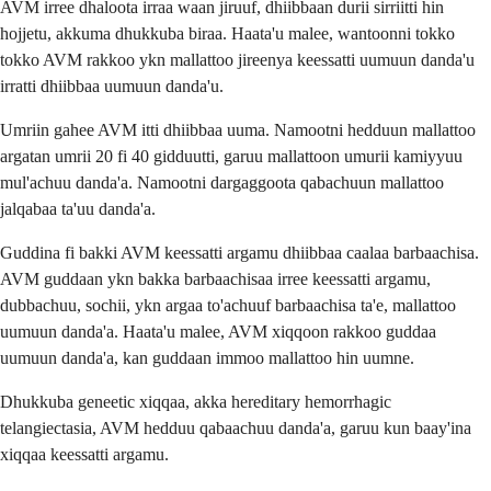
AVM irree dhaloota irraa waan jiruuf, dhiibbaan durii sirriitti hin
hojjetu, akkuma dhukkuba biraa. Haata'u malee, wantoonni tokko
tokko AVM rakkoo ykn mallattoo jireenya keessatti uumuun danda'u
irratti dhiibbaa uumuun danda'u.
Umriin gahee AVM itti dhiibbaa uuma. Namootni hedduun mallattoo
argatan umrii 20 fi 40 gidduutti, garuu mallattoon umurii kamiyyuu
mul'achuu danda'a. Namootni dargaggoota qabachuun mallattoo
jalqabaa ta'uu danda'a.
Guddina fi bakki AVM keessatti argamu dhiibbaa caalaa barbaachisa.
AVM guddaan ykn bakka barbaachisaa irree keessatti argamu,
dubbachuu, sochii, ykn argaa to'achuuf barbaachisa ta'e, mallattoo
uumuun danda'a. Haata'u malee, AVM xiqqoon rakkoo guddaa
uumuun danda'a, kan guddaan immoo mallattoo hin uumne.
Dhukkuba geneetic xiqqaa, akka hereditary hemorrhagic
telangiectasia, AVM hedduu qabaachuu danda'a, garuu kun baay'ina
xiqqaa keessatti argamu.