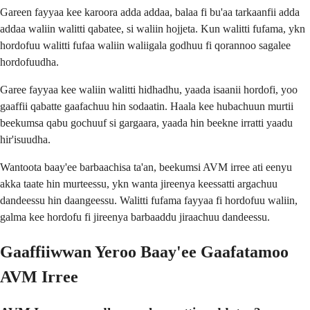
Gareen fayyaa kee karoora adda addaa, balaa fi bu'aa tarkaanfii adda
addaa waliin walitti qabatee, si waliin hojjeta. Kun walitti fufama, ykn
hordofuu walitti fufaa waliin waliigala godhuu fi qorannoo sagalee
hordofuudha.
Garee fayyaa kee waliin walitti hidhadhu, yaada isaanii hordofi, yoo
gaaffii qabatte gaafachuu hin sodaatin. Haala kee hubachuun murtii
beekumsa qabu gochuuf si gargaara, yaada hin beekne irratti yaadu
hir'isuudha.
Wantoota baay'ee barbaachisa ta'an, beekumsi AVM irree ati eenyu
akka taate hin murteessu, ykn wanta jireenya keessatti argachuu
dandeessu hin daangeessu. Walitti fufama fayyaa fi hordofuu waliin,
galma kee hordofu fi jireenya barbaaddu jiraachuu dandeessu.
Gaaffiiwwan Yeroo Baay'ee Gaafatamoo
AVM Irree