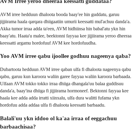
AVM Irree yeroo dheeraa keessatti guddataa?
AVM irree hedduun dhaloota booda baay'ee hin guddatu, garuu
jijjiirama haala qarqara dhiigaatiin umurii keessatti mul'achuu danda'a.
Akka tumor irraa adda ta'een, AVM hidhiinsa hin babal'atu ykn hin
baay'atu. Haata'u malee, beektonni fayyaa kee jijjiirama yeroo dheeraa
keessatti argamu hordofuuf AVM kee hordofuudha.
Yoo AVM irree qabu ijoollee godhuu nageenya qaba?
Dubartoota hedduun AVM irree qaban ulfa fi dhaloota nageenya qabu
qabu, garuu kun karoora waliin garee fayyaa waliin karoora barbaada.
Ulfaan AVM tokko tokko irraa dhiiga dhangala'uu balaa guddisuu
danda'a, baay'ina dhiiga fi jijjiirama hormoneef. Bektonni fayyaa kee
haala kee adda adda irratti xiinxalu, ulfa dura walitti fufama ykn
hordofuu adda addaa ulfa fi dhaloota keessatti barbaadu.
Balali'uu ykn iddoo ol ka'aa irraa of eeggachuu
barbaachisaa?