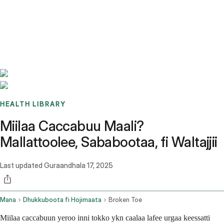
Benchmarks
Stories
FAQ
Sign up / Log in
HEALTH LIBRARY
Miilaa Caccabuu Maali?
Mallattoolee, Sababootaa, fi Waltajjii
Last updated
Guraandhala 17, 2025
Mana
Dhukkuboota fi Hojimaata
Broken Toe
Miilaa caccabuun yeroo inni tokko ykn caalaa lafee urgaa keessatti