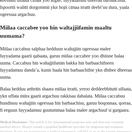
keessatti ulfaata cimaa yoo argite, fayyadamuu dheeraa barbaachisa.
Ispoortii walitti dorgommii ykn hojii cimaa irratti deebi’uu dura, yaala
ogeessaa argachuu.
Miilaa caccabee yoo hin waltajjiifamin maaltu
uumama?
Miilaa caccabuu salphaa hedduun waltajjiin ogeessaa malee
fayyadama gaarii qabaata, garuu miilaa caccabee yoo dhiisne balaa
uuma. Caccabuu hin waltajjiifamin bakka hin barbaachifneen
fayyadamuu danda’a, kunis haala hin barbaachifne ykn dhibee dheeraa
uuma.
Balaa hedduu arthritis shaara miilaa irratti, yeroo deddeebbitutti ulfaata,
ykn uffata miira gaarii argachuu rakkisaa dabalata. Miilaa caccabuu
hundinuu waltajjiin ogeessaa hin barbaachisu, garuu boqonnaa, qorraa,
fi eeguun fayyadamuu guutummaa balaa malee argachuuf si gargaara.
Medical Disclaimer:
This article is for informational purposes only and does not constitute
medical advice. Always consult a qualified healthcare provider for diagnosis and treatment
decisions. If you are experiencing a medical emergency, call 911 or go to the nearest emergency