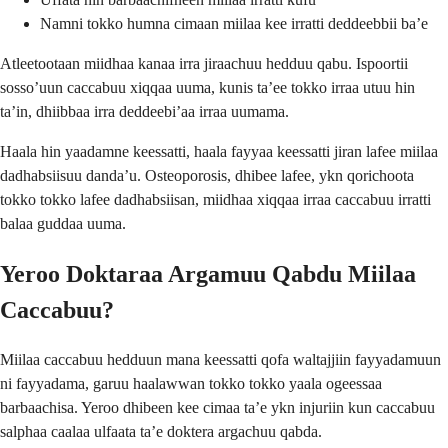
Namni tokko humna cimaan miilaa kee irratti deddeebbii ba’e
Atleetootaan miidhaa kanaa irra jiraachuu hedduu qabu. Ispoortii
sosso’uun caccabuu xiqqaa uuma, kunis ta’ee tokko irraa utuu hin
ta’in, dhiibbaa irra deddeebi’aa irraa uumama.
Haala hin yaadamne keessatti, haala fayyaa keessatti jiran lafee miilaa
dadhabsiisuu danda’u. Osteoporosis, dhibee lafee, ykn qorichoota
tokko tokko lafee dadhabsiisan, miidhaa xiqqaa irraa caccabuu irratti
balaa guddaa uuma.
Yeroo Doktaraa Argamuu Qabdu Miilaa
Caccabuu?
Miilaa caccabuu hedduun mana keessatti qofa waltajjiin fayyadamuun
ni fayyadama, garuu haalawwan tokko tokko yaala ogeessaa
barbaachisa. Yeroo dhibeen kee cimaa ta’e ykn injuriin kun caccabuu
salphaa caalaa ulfaata ta’e doktera argachuu qabda.