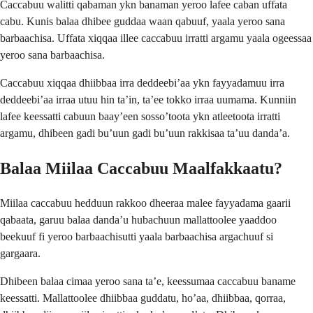
Caccabuu walitti qabaman ykn banaman yeroo lafee caban uffata
cabu. Kunis balaa dhibee guddaa waan qabuuf, yaala yeroo sana
barbaachisa. Uffata xiqqaa illee caccabuu irratti argamu yaala ogeessaa
yeroo sana barbaachisa.
Caccabuu xiqqaa dhiibbaa irra deddeebi’aa ykn fayyadamuu irra
deddeebi’aa irraa utuu hin ta’in, ta’ee tokko irraa uumama. Kunniin
lafee keessatti cabuun baay’een sosso’toota ykn atleetoota irratti
argamu, dhibeen gadi bu’uun gadi bu’uun rakkisaa ta’uu danda’a.
Balaa Miilaa Caccabuu Maalfakkaatu?
Miilaa caccabuu hedduun rakkoo dheeraa malee fayyadama gaarii
qabaata, garuu balaa danda’u hubachuun mallattoolee yaaddoo
beekuuf fi yeroo barbaachisutti yaala barbaachisa argachuuf si
gargaara.
Dhibeen balaa cimaa yeroo sana ta’e, keessumaa caccabuu baname
keessatti. Mallattoolee dhiibbaa guddatu, ho’aa, dhiibbaa, qorraa,