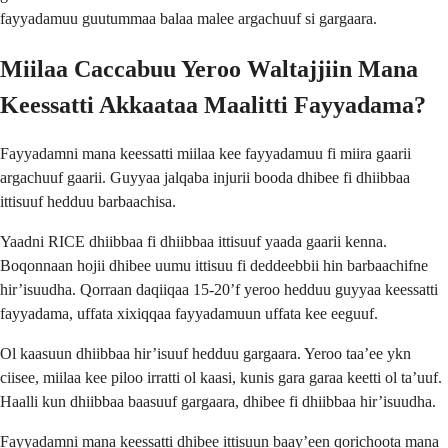
fayyadamuu guutummaa balaa malee argachuuf si gargaara.
Miilaa Caccabuu Yeroo Waltajjiin Mana
Keessatti Akkaataa Maalitti Fayyadama?
Fayyadamni mana keessatti miilaa kee fayyadamuu fi miira gaarii
argachuuf gaarii. Guyyaa jalqaba injurii booda dhibee fi dhiibbaa
ittisuuf hedduu barbaachisa.
Yaadni RICE dhiibbaa fi dhiibbaa ittisuuf yaada gaarii kenna.
Boqonnaan hojii dhibee uumu ittisuu fi deddeebbii hin barbaachifne
hir’isuudha. Qorraan daqiiqaa 15-20’f yeroo hedduu guyyaa keessatti
fayyadama, uffata xixiqqaa fayyadamuun uffata kee eeguuf.
Ol kaasuun dhiibbaa hir’isuuf hedduu gargaara. Yeroo taa’ee ykn
ciisee, miilaa kee piloo irratti ol kaasi, kunis gara garaa keetti ol ta’uuf.
Haalli kun dhiibbaa baasuuf gargaara, dhibee fi dhiibbaa hir’isuudha.
Fayyadamni mana keessatti dhibee ittisuun baay’een qorichoota mana