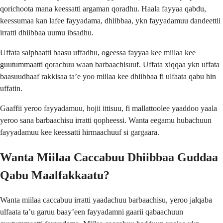
qorichoota mana keessatti argaman qoradhu. Haala fayyaa qabdu,
keessumaa kan lafee fayyadama, dhiibbaa, ykn fayyadamuu dandeettii
irratti dhiibbaa uumu ibsadhu.
Uffata salphaatti baasu uffadhu, ogeessa fayyaa kee miilaa kee
guutummaatti qorachuu waan barbaachisuuf. Uffata xiqqaa ykn uffata
baasuudhaaf rakkisaa ta’e yoo miilaa kee dhiibbaa fi ulfaata qabu hin
uffatin.
Gaaffii yeroo fayyadamuu, hojii ittisuu, fi mallattoolee yaaddoo yaala
yeroo sana barbaachisu irratti qopheessi. Wanta eegamu hubachuun
fayyadamuu kee keessatti hirmaachuuf si gargaara.
Wanta Miilaa Caccabuu Dhiibbaa Guddaa
Qabu Maalfakkaatu?
Wanta miilaa caccabuu irratti yaadachuu barbaachisu, yeroo jalqaba
ulfaata ta’u garuu baay’een fayyadamni gaarii qabaachuun