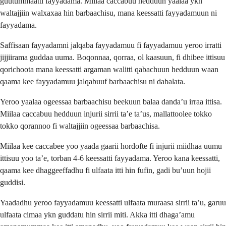
guutummaatti fayyadama. Miilaa caccabuu hedduun yaalaa ykn
waltajjiin walxaxaa hin barbaachisu, mana keessatti fayyadamuun ni
fayyadama.
Saffisaan fayyadamni jalqaba fayyadamuu fi fayyadamuu yeroo irratti
jijjiirama guddaa uuma. Boqonnaa, qorraa, ol kaasuun, fi dhibee ittisuu
qorichoota mana keessatti argaman walitti qabachuun hedduun waan
qaama kee fayyadamuu jalqabuuf barbaachisu ni dabalata.
Yeroo yaalaa ogeessaa barbaachisu beekuun balaa danda’u irraa ittisa.
Miilaa caccabuu hedduun injurii sirrii ta’e ta’us, mallattoolee tokko
tokko qorannoo fi waltajjiin ogeessaa barbaachisa.
Miilaa kee caccabee yoo yaada gaarii hordofte fi injurii miidhaa uumu
ittisuu yoo ta’e, torban 4-6 keessatti fayyadama. Yeroo kana keessatti,
qaama kee dhaggeeffadhu fi ulfaata itti hin fufin, gadi bu’uun hojii
guddisi.
Yaadadhu yeroo fayyadamuu keessatti ulfaata muraasa sirrii ta’u, garuu
ulfaata cimaa ykn guddatu hin sirrii miti. Akka itti dhaga’amu