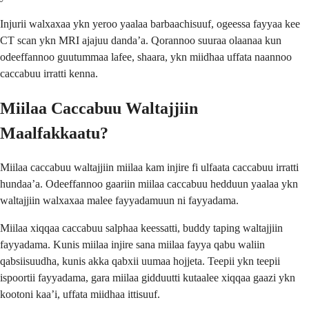
Injurii walxaxaa ykn yeroo yaalaa barbaachisuuf, ogeessa fayyaa kee
CT scan ykn MRI ajajuu danda’a. Qorannoo suuraa olaanaa kun
odeeffannoo guutummaa lafee, shaara, ykn miidhaa uffata naannoo
caccabuu irratti kenna.
Miilaa Caccabuu Waltajjiin
Maalfakkaatu?
Miilaa caccabuu waltajjiin miilaa kam injire fi ulfaata caccabuu irratti
hundaa’a. Odeeffannoo gaariin miilaa caccabuu hedduun yaalaa ykn
waltajjiin walxaxaa malee fayyadamuun ni fayyadama.
Miilaa xiqqaa caccabuu salphaa keessatti, buddy taping waltajjiin
fayyadama. Kunis miilaa injire sana miilaa fayya qabu waliin
qabsiisuudha, kunis akka qabxii uumaa hojjeta. Teepii ykn teepii
ispoortii fayyadama, gara miilaa gidduutti kutaalee xiqqaa gaazi ykn
kootoni kaa’i, uffata miidhaa ittisuuf.