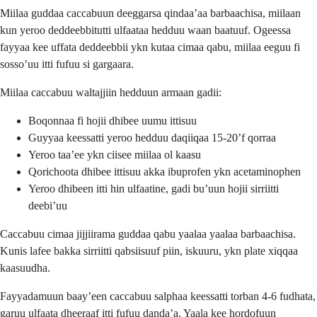
Miilaa guddaa caccabuun deeggarsa qindaa’aa barbaachisa, miilaan
kun yeroo deddeebbitutti ulfaataa hedduu waan baatuuf. Ogeessa
fayyaa kee uffata deddeebbii ykn kutaa cimaa qabu, miilaa eeguu fi
sosso’uu itti fufuu si gargaara.
Miilaa caccabuu waltajjiin hedduun armaan gadii:
Boqonnaa fi hojii dhibee uumu ittisuu
Guyyaa keessatti yeroo hedduu daqiiqaa 15-20’f qorraa
Yeroo taa’ee ykn ciisee miilaa ol kaasu
Qorichoota dhibee ittisuu akka ibuprofen ykn acetaminophen
Yeroo dhibeen itti hin ulfaatine, gadi bu’uun hojii sirriitti
deebi’uu
Caccabuu cimaa jijjiirama guddaa qabu yaalaa yaalaa barbaachisa.
Kunis lafee bakka sirriitti qabsiisuuf piin, iskuuru, ykn plate xiqqaa
kaasuudha.
Fayyadamuun baay’een caccabuu salphaa keessatti torban 4-6 fudhata,
garuu ulfaata dheeraaf itti fufuu danda’a. Yaala kee hordofuun