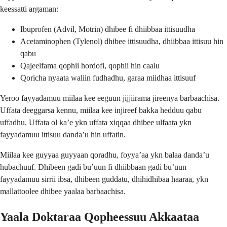
keessatti argaman:
Ibuprofen (Advil, Motrin) dhibee fi dhiibbaa ittisuudha
Acetaminophen (Tylenol) dhibee ittisuudha, dhiibbaa ittisuu hin
qabu
Qajeelfama qophii hordofi, qophii hin caalu
Qoricha nyaata waliin fudhadhu, garaa miidhaa ittisuuf
Yeroo fayyadamuu miilaa kee eeguun jijjiirama jireenya barbaachisa.
Uffata deeggarsa kennu, miilaa kee injireef bakka hedduu qabu
uffadhu. Uffata ol ka’e ykn uffata xiqqaa dhibee ulfaata ykn
fayyadamuu ittisuu danda’u hin uffatin.
Miilaa kee guyyaa guyyaan qoradhu, foyya’aa ykn balaa danda’u
hubachuuf. Dhibeen gadi bu’uun fi dhiibbaan gadi bu’uun
fayyadamuu sirrii ibsa, dhibeen guddatu, dhihidhibaa haaraa, ykn
mallattoolee dhibee yaalaa barbaachisa.
Yaala Doktaraa Qopheessuu Akkaataa