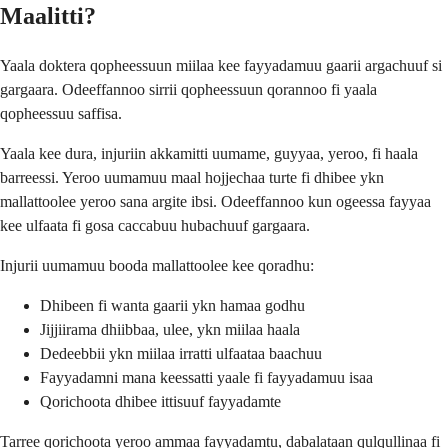
Maalitti?
Yaala doktera qopheessuun miilaa kee fayyadamuu gaarii argachuuf si
gargaara. Odeeffannoo sirrii qopheessuun qorannoo fi yaala
qopheessuu saffisa.
Yaala kee dura, injuriin akkamitti uumame, guyyaa, yeroo, fi haala
barreessi. Yeroo uumamuu maal hojjechaa turte fi dhibee ykn
mallattoolee yeroo sana argite ibsi. Odeeffannoo kun ogeessa fayyaa
kee ulfaata fi gosa caccabuu hubachuuf gargaara.
Injurii uumamuu booda mallattoolee kee qoradhu:
Dhibeen fi wanta gaarii ykn hamaa godhu
Jijjiirama dhiibbaa, ulee, ykn miilaa haala
Dedeebbii ykn miilaa irratti ulfaataa baachuu
Fayyadamni mana keessatti yaale fi fayyadamuu isaa
Qorichoota dhibee ittisuuf fayyadamte
Tarree qorichoota yeroo ammaa fayyadamtu, dabalataan qulqullinaa fi