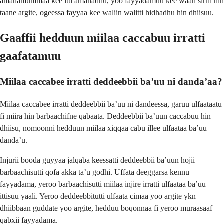
amanamummaa kee itti amanadhu, yoo fayyadamuu kee waan sirrii hin
taane argite, ogeessa fayyaa kee waliin walitti hidhadhu hin dhiisuu.
Gaaffii hedduun miilaa caccabuu irratti
gaafatamuu
Miilaa caccabee irratti deddeebbii ba’uu ni danda’aa?
Miilaa caccabee irratti deddeebbii ba’uu ni dandeessa, garuu ulfaataatu
fi miira hin barbaachifne qabaata. Deddeebbii ba’uun caccabuu hin
dhiisu, nomoonni hedduun miilaa xiqqaa cabu illee ulfaataa ba’uu
danda’u.
Injurii booda guyyaa jalqaba keessatti deddeebbii ba’uun hojii
barbaachisutti qofa akka ta’u godhi. Uffata deeggarsa kennu
fayyadama, yeroo barbaachisutti miilaa injire irratti ulfaataa ba’uu
ittisuu yaali. Yeroo deddeebbitutti ulfaata cimaa yoo argite ykn
dhiibbaan guddate yoo argite, hedduu boqonnaa fi yeroo muraasaaf
qabxii fayyadama.