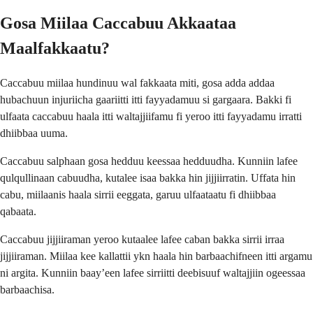
Gosa Miilaa Caccabuu Akkaataa
Maalfakkaatu?
Caccabuu miilaa hundinuu wal fakkaata miti, gosa adda addaa
hubachuun injuriicha gaariitti itti fayyadamuu si gargaara. Bakki fi
ulfaata caccabuu haala itti waltajjiifamu fi yeroo itti fayyadamu irratti
dhiibbaa uuma.
Caccabuu salphaan gosa hedduu keessaa hedduudha. Kunniin lafee
qulqullinaan cabuudha, kutalee isaa bakka hin jijjiirratin. Uffata hin
cabu, miilaanis haala sirrii eeggata, garuu ulfaataatu fi dhiibbaa
qabaata.
Caccabuu jijjiiraman yeroo kutaalee lafee caban bakka sirrii irraa
jijjiiraman. Miilaa kee kallattii ykn haala hin barbaachifneen itti argamu
ni argita. Kunniin baay’een lafee sirriitti deebisuuf waltajjiin ogeessaa
barbaachisa.