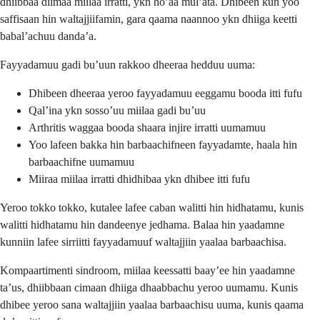
dhiibbaa diimaa miilaa irratti, ykn ho’aa mul’ata. Dhibeen kun yoo
saffisaan hin waltajjiifamin, gara qaama naannoo ykn dhiiga keetti
babal’achuu danda’a.
Fayyadamuu gadi bu’uun rakkoo dheeraa hedduu uuma:
Dhibeen dheeraa yeroo fayyadamuu eeggamu booda itti fufu
Qal’ina ykn sosso’uu miilaa gadi bu’uu
Arthritis waggaa booda shaara injire irratti uumamuu
Yoo lafeen bakka hin barbaachifneen fayyadamte, haala hin
barbaachifne uumamuu
Miiraa miilaa irratti dhidhibaa ykn dhibee itti fufu
Yeroo tokko tokko, kutalee lafee caban walitti hin hidhatamu, kunis
walitti hidhatamu hin dandeenye jedhama. Balaa hin yaadamne
kunniin lafee sirriitti fayyadamuuf waltajjiin yaalaa barbaachisa.
Kompaartimenti sindroom, miilaa keessatti baay’ee hin yaadamne
ta’us, dhiibbaan cimaan dhiiga dhaabbachu yeroo uumamu. Kunis
dhibee yeroo sana waltajjiin yaalaa barbaachisu uuma, kunis qaama