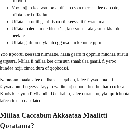
uffadhu
Yoo hojjiin kee wantoota ulfaataa ykn meeshaalee qabaate,
uffata birrii uffadhu
Uffata ispoortii gaarii ispoortii keessatti fayyadama
Uffata malee hin deddeebi’in, keessumaa ala ykn bakka hin
beekne
Uffata gadi bu’e ykn deeggarsa hin kennine jijjiiru
Yoo ispoortii keessatti hirmaatte, haala gaarii fi qophiin miidhaa ittisuu
gargaara. Miilaa fi miilaa kee cimsuun shaakalaa gaarii, fi yeroo
hundaa hojii cimaa dura of qopheessi.
Namoonni haala lafee dadhabsiisu qaban, lafee fayyadama itti
fayyadamuuf ogeessa fayyaa waliin hojjechuun hedduu barbaachisa.
Kunis kalsiyum fi viitamiin D dabaluu, lafee qorachuu, ykn qorichoota
lafee cimsuu dabalatee.
Miilaa Caccabuu Akkaataa Maalitti
Qoratama?