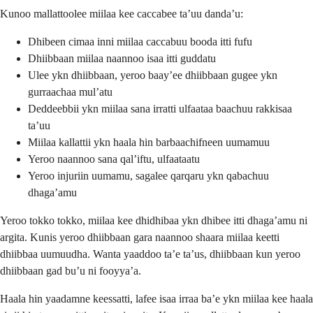
Kunoo mallattoolee miilaa kee caccabee ta’uu danda’u:
Dhibeen cimaa inni miilaa caccabuu booda itti fufu
Dhiibbaan miilaa naannoo isaa itti guddatu
Ulee ykn dhiibbaan, yeroo baay’ee dhiibbaan gugee ykn
gurraachaa mul’atu
Deddeebbii ykn miilaa sana irratti ulfaataa baachuu rakkisaa
ta’uu
Miilaa kallattii ykn haala hin barbaachifneen uumamuu
Yeroo naannoo sana qal’iftu, ulfaataatu
Yeroo injuriin uumamu, sagalee qarqaru ykn qabachuu
dhaga’amu
Yeroo tokko tokko, miilaa kee dhidhibaa ykn dhibee itti dhaga’amu ni
argita. Kunis yeroo dhiibbaan gara naannoo shaara miilaa keetti
dhiibbaa uumuudha. Wanta yaaddoo ta’e ta’us, dhiibbaan kun yeroo
dhiibbaan gad bu’u ni fooyya’a.
Haala hin yaadamne keessatti, lafee isaa irraa ba’e ykn miilaa kee haala