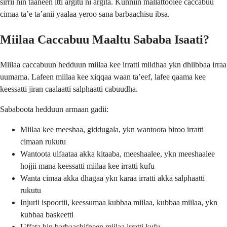
sirrii hin taaneen itti argitu ni argita. Kunniin mallattoolee caccabuu
cimaa ta’e ta’anii yaalaa yeroo sana barbaachisu ibsa.
Miilaa Caccabuu Maaltu Sababa Isaati?
Miilaa caccabuun hedduun miilaa kee irratti miidhaa ykn dhiibbaa irraa
uumama. Lafeen miilaa kee xiqqaa waan ta’eef, lafee qaama kee
keessatti jiran caalaatti salphaatti cabuudha.
Sababoota hedduun armaan gadii:
Miilaa kee meeshaa, giddugala, ykn wantoota biroo irratti
cimaan rukutu
Wantoota ulfaataa akka kitaaba, meeshaalee, ykn meeshaalee
hojjii mana keessatti miilaa kee irratti kufu
Wanta cimaa akka dhagaa ykn karaa irratti akka salphaatti
rukutu
Injurii ispoortii, keessumaa kubbaa miilaa, kubbaa miilaa, ykn
kubbaa baskeetti
Uffata hin barbaachifneen miilaa irratti kufu