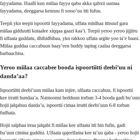
fayyadama. Haalli kun miilaa fayya qabu akka qabxii uumaa
fayyadama, deeggarsa kennuu fi sosso’uu itti fufuu.
Teepii ykn teepii ispoortii fayyadama, uffata miidhaa ittisuuf gara
miilaa gidduutti kutaalee xiqqaa gaazi kaa’i. Teepii yeroo yeroo jijjiiru
fi ulfaata guddatu, dhihidhibaa, ykn rakkoo uffata argite yoo ta’e baasi.
Miilaa guddaa caccabuun baay’een buddy taping caalaa deeggarsa
barbaachisa.
Yeroo miilaa caccabee booda ispoortiitti deebi’uu ni
danda’aa?
Ispoortiitti deebi’uun miilaa kam injire, ulfaata caccabuu, fi ispoortii
kee irratti hundaa’a. Namoonni hedduun torban 3-4 booda gadi bu’uun
hojii jalqabuu danda’u, ispoortii cimaa irratti deebi’uun 6-8 torban
fudhata.
Hojii salphaa irraa jalqabi fi miilaa kee ulfaata itti hin fufin, gadi
bu’uun cimina guddisi. Ulfaata qajeelfama kee ta’uu qaba - yeroo hojii