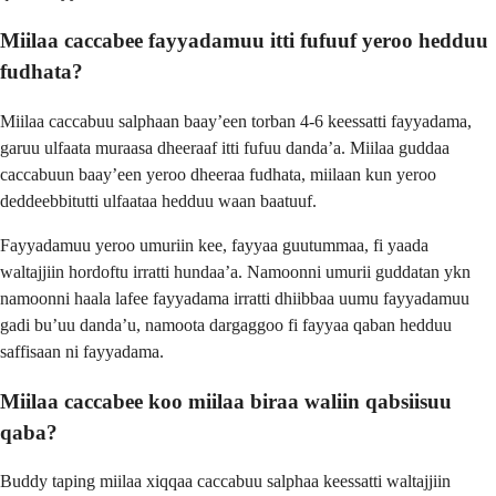
Miilaa caccabee fayyadamuu itti fufuuf yeroo hedduu
fudhata?
Miilaa caccabuu salphaan baay’een torban 4-6 keessatti fayyadama,
garuu ulfaata muraasa dheeraaf itti fufuu danda’a. Miilaa guddaa
caccabuun baay’een yeroo dheeraa fudhata, miilaan kun yeroo
deddeebbitutti ulfaataa hedduu waan baatuuf.
Fayyadamuu yeroo umuriin kee, fayyaa guutummaa, fi yaada
waltajjiin hordoftu irratti hundaa’a. Namoonni umurii guddatan ykn
namoonni haala lafee fayyadama irratti dhiibbaa uumu fayyadamuu
gadi bu’uu danda’u, namoota dargaggoo fi fayyaa qaban hedduu
saffisaan ni fayyadama.
Miilaa caccabee koo miilaa biraa waliin qabsiisuu
qaba?
Buddy taping miilaa xiqqaa caccabuu salphaa keessatti waltajjiin