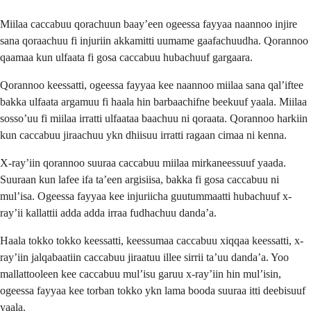
Miilaa caccabuu qorachuun baay’een ogeessa fayyaa naannoo injire
sana qoraachuu fi injuriin akkamitti uumame gaafachuudha. Qorannoo
qaamaa kun ulfaata fi gosa caccabuu hubachuuf gargaara.
Qorannoo keessatti, ogeessa fayyaa kee naannoo miilaa sana qal’iftee
bakka ulfaata argamuu fi haala hin barbaachifne beekuuf yaala. Miilaa
sosso’uu fi miilaa irratti ulfaataa baachuu ni qoraata. Qorannoo harkiin
kun caccabuu jiraachuu ykn dhiisuu irratti ragaan cimaa ni kenna.
X-ray’iin qorannoo suuraa caccabuu miilaa mirkaneessuuf yaada.
Suuraan kun lafee ifa ta’een argisiisa, bakka fi gosa caccabuu ni
mul’isa. Ogeessa fayyaa kee injuriicha guutummaatti hubachuuf x-
ray’ii kallattii adda adda irraa fudhachuu danda’a.
Haala tokko tokko keessatti, keessumaa caccabuu xiqqaa keessatti, x-
ray’iin jalqabaatiin caccabuu jiraatuu illee sirrii ta’uu danda’a. Yoo
mallattooleen kee caccabuu mul’isu garuu x-ray’iin hin mul’isin,
ogeessa fayyaa kee torban tokko ykn lama booda suuraa itti deebisuuf
yaala.