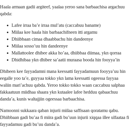
Haala armaan gadii argiteef, yaalaa yeroo sana barbaachisa argachuu
qabda:
Lafee irraa ba’e irraa mul’atu (caccabuu baname)
Miilaa kee haala hin barbaachifneen itti argamu
Dhiibbaan cimaa dhaabbachu hin dandeenye
Miilaa sosso’uu hin dandeenye
Mallattoolee dhibee akka ho’aa, dhiibbaa diimaa, ykn qorraa
Dhidhibaa ykn dhibee sa’aatii muraasa booda hin fooyya’in
Dhibeen kee fayyadamni mana keessatti fayyadamuun fooyya’uu hin
eegalle yoo ta’e, guyyaa tokko ykn lama keessatti ogeessa fayyaa
waliin mari’achuu qabda. Yeroo tokko tokko waan caccabuu salphaa
fakkaatuun miidhaa shaara ykn kutaalee lafee hedduu qabaachuu
danda’a, kunis waltajjiin ogeessaa barbaachisa.
Namoonni sukkaara qaban injurii miilaa saffisaan qoratamu qabu.
Dhiibbaan gadi bu’aa fi miira gadi bu’uun injurii xiqqaa illee ulfaataa fi
fayyadamuu gadi bu’uu danda’a.