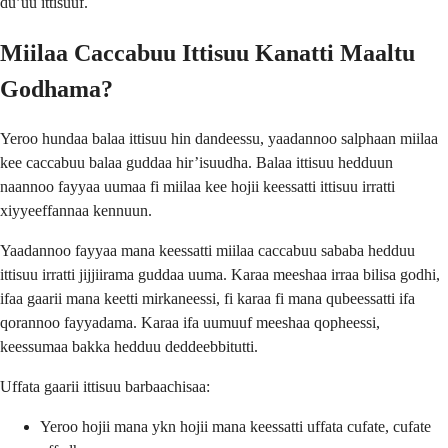
du’uu ittisuuf.
Miilaa Caccabuu Ittisuu Kanatti Maaltu
Godhama?
Yeroo hundaa balaa ittisuu hin dandeessu, yaadannoo salphaan miilaa
kee caccabuu balaa guddaa hir’isuudha. Balaa ittisuu hedduun
naannoo fayyaa uumaa fi miilaa kee hojii keessatti ittisuu irratti
xiyyeeffannaa kennuun.
Yaadannoo fayyaa mana keessatti miilaa caccabuu sababa hedduu
ittisuu irratti jijjiirama guddaa uuma. Karaa meeshaa irraa bilisa godhi,
ifaa gaarii mana keetti mirkaneessi, fi karaa fi mana qubeessatti ifa
qorannoo fayyadama. Karaa ifa uumuuf meeshaa qopheessi,
keessumaa bakka hedduu deddeebbitutti.
Uffata gaarii ittisuu barbaachisaa:
Yeroo hojii mana ykn hojii mana keessatti uffata cufate, cufate