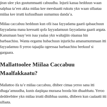
jiran ulee ykn guutummaatti cabuudha. Injurii kanaa hedduun waan
salphaa ta’een akka miilaa kee meeshaatti rukutu ykn waan ulfaataa
miilaa kee irratti kufuudhaan uumamuu danda’a.
Miilaa caccabuu hedduun kun ofii isaa fayyadama gaarii qabaachuun
fayyadama mana keessatti qofa fayyadamuun fayyadama gaarii argata.
Kanumaan baay’een isaa yaalaa ykn waltajjiin olaanaa hin
barbaachisu. Wanta eegamu hubachuun injuriicha amanamummaan itti
fayyadamuu fi yeroo tajaajila ogeessaa barbaachisu beekuuf si
gargaara.
Mallattoolee Miilaa Caccabuu
Maalfakkaatu?
Mallattoo ifa ta’e miilaa caccabuu, dhibee cimaa yeroo sana itti
dhaga’amuudha, kunis daqiiqaa muraasa booda hin dhaabbatu. Yeroo
deddeebitee ykn miilaa irratti dhiibbaa uumtu, dhibeen kun caalaatti itti
ulfaata.