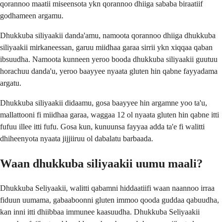
qorannoo maatii miseensota ykn qorannoo dhiiga sababa biraatiif
godhameen argamu.
Dhukkuba siliyaakii danda'amu, namoota qorannoo dhiiga dhukkuba
siliyaakii mirkaneessan, garuu miidhaa garaa sirrii ykn xiqqaa qaban
ibsuudha. Namoota kunneen yeroo booda dhukkuba siliyaakii guutuu
horachuu danda'u, yeroo baayyee nyaata gluten hin qabne fayyadama
argatu.
Dhukkuba siliyaakii didaamu, gosa baayyee hin argamne yoo ta'u,
mallattooni fi miidhaa garaa, waggaa 12 ol nyaata gluten hin qabne itti
fufuu illee itti fufu. Gosa kun, kunuunsa fayyaa adda ta'e fi walitti
dhiheenyota nyaata jijjiiruu ol dabalatu barbaada.
Waan dhukkuba siliyaakii uumu maali?
Dhukkuba Seliyaakii, walitti qabamni hiddaatiifi waan naannoo irraa
fiduun uumama, gabaaboonni gluten immoo qooda guddaa qabuudha,
kan inni itti dhiibbaa immunee kaasuudha. Dhukkuba Seliyaakii