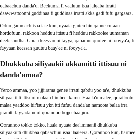
qabaachuu danda'u. Beekumsi fi yaaluun isaa jalqaba irratti
daawwattoonni guddinaa fi guddinaa irratti akka gadi fufu gargaara.
Oduu gammachiisaa ta'e kun, nyaata gluten hin qabne cufaan
hordofuun, rakkoon hedduu ittisuu fi hedduu rakkoolee uumaman
deebisuudha. Garaa keessan ni fayya, qabamni quufee ni fooyya'a, fi
fayyaan keessan guutuu baay'ee ni fooyya'a.
Dhukkuba siliyaakii akkamitti ittisuu ni
danda'amaa?
Yeroo ammaa, yoo jijjiirama genee irratti qabdu yoo ta'e, dhukkuba
siliyaakiitti ittisuuf malaan hin beekkamu. Haa ta'u malee, qorattootni
malaa yaaddoo hir'isuu ykn itti fufuu danda'an namoota balaa irra
jiranitti fayyadamuuf qorannoo hojjechaa jiru.
Qorannoo tokko tokko, haala nyaata daa'immanii dhukkuba
siliyaakiitti dhiibbaa qabaachuu isaa ilaaleera. Qorannoo kun, harmee