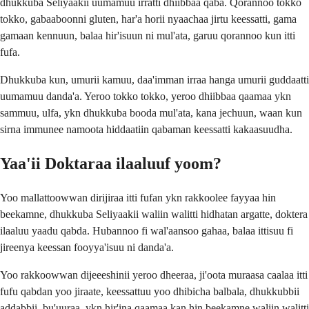
dhukkuba Seliyaakii uumamuu irratti dhiibbaa qaba. Qorannoo tokko
tokko, gabaaboonni gluten, har'a horii nyaachaa jirtu keessatti, gama
gamaan kennuun, balaa hir'isuun ni mul'ata, garuu qorannoo kun itti
fufa.
Dhukkuba kun, umurii kamuu, daa'imman irraa hanga umurii guddaatti
uumamuu danda'a. Yeroo tokko tokko, yeroo dhiibbaa qaamaa ykn
sammuu, ulfa, ykn dhukkuba booda mul'ata, kana jechuun, waan kun
sirna immunee namoota hiddaatiin qabaman keessatti kakaasuudha.
Yaa'ii Doktaraa ilaaluuf yoom?
Yoo mallattoowwan dirijiraa itti fufan ykn rakkoolee fayyaa hin
beekamne, dhukkuba Seliyaakii waliin walitti hidhatan argatte, doktera
ilaaluu yaadu qabda. Hubannoo fi wal'aansoo gahaa, balaa ittisuu fi
jireenya keessan fooyya'isuu ni danda'a.
Yoo rakkoowwan dijeeeshinii yeroo dheeraa, ji'oota muraasa caalaa itti
fufu qabdan yoo jiraate, keessattuu yoo dhibicha balbala, dhukkubbii
addabbii, bu'uuraa, ykn hir'ina qaamaa kan hin beekamne waliin walitti