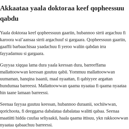
Akkaataa yaala doktoraa keef qopheessuu
qabdu
Yaala doktoraa keef qopheessuun gaariin, hubannoo sirrii argachuu fi
karoora wal’aansaa sirrii argachuuf si gargaara. Qopheessuun gaariin,
gaaffii barbaachisaa yaadachuu fi yeroo waliin qabdan irra
fayyadamuu si gargaara.
Guyyaa xiqqaa lama dura yaala keessan dura, barreeffama
mallattoowwan keessan guutuu qabii. Yommuu mallattoowwan
uumaman, hanqina isaanii, maal nyaattan, fi qabiyyee argattan
hundumaa barreessi. Mallattoowwan qaama nyaataa fi qaama nyaataa
hin taane lamaan barreessi.
Seenaa fayyaa guutuu keessan, hubannoo duraanii, sochiiwwan,
qorichoota, fi deeggarsa dabalataa dabalataa walitti qabaa. Seenaa
maatiitti hidda cuufaa seliyaakii, haala qaama ittisuu, ykn rakkoowwan
nyaataa qabaachuu barreessi.