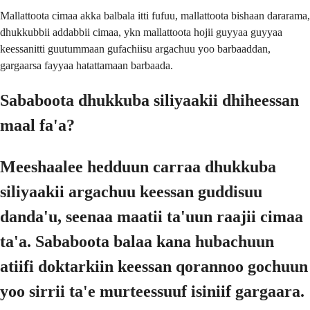
Mallattoota cimaa akka balbala itti fufuu, mallattoota bishaan dararama,
dhukkubbii addabbii cimaa, ykn mallattoota hojii guyyaa guyyaa
keessanitti guutummaan gufachiisu argachuu yoo barbaaddan,
gargaarsa fayyaa hatattamaan barbaada.
Sababoota dhukkuba siliyaakii dhiheessan
maal fa'a?
Meeshaalee hedduun carraa dhukkuba
siliyaakii argachuu keessan guddisuu
danda'u, seenaa maatii ta'uun raajii cimaa
ta'a. Sababoota balaa kana hubachuun
atiifi doktarkiin keessan qorannoo gochuun
yoo sirrii ta'e murteessuuf isiniif gargaara.