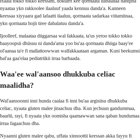
Haala tokko tokko keessatti, doktarri kee qormaata dabalataa hanqina
nyaataa ykn rakkoolee ilaaluuf yaada kennuu danda'a. Kanneen
keessaa xiyyaara gad lafaatti ilaaluu, qormaata sadarkaa viitamiinaa,
ykn qormaata hojii tiree dabalatuu danda'a.
Ijoolleef, malaataa diiggarsaa wal fakkaata, ta'us yeroo tokko tokko
baayoopsii dhiisuu ni danda'ama yoo bu'aa qormaata dhiiga baay'ee
ol'aanaa ta'e fi mallattoowwan walfakkaataan argaman. Kuni beekumsi
bal'aa gaa'elaa pediatriikii irraa barbaada.
Waa'ee wal'aansoo dhukkuba celiac
maalidha?
Wal'aansoonni inni hunda caalaa fi inni bu'aa argisiisu dhukkuba
celiac, nyaata gluten malee jiraachuu dha. Kun jechuun gandummaa,
baarlii, rayi, fi nyaata ykn oomisha qaamawwan sana qaban hundumaa
irraa fagaachuu dha.
Nyaanni gluten malee qabu, uffata xinnoottii keessan akka fayyu fi