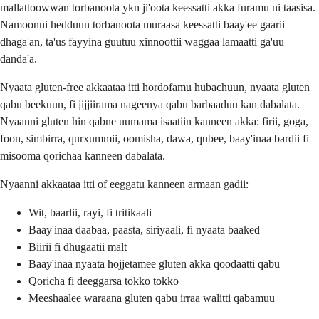
mallattoowwan torbanoota ykn ji'oota keessatti akka furamu ni taasisa.
Namoonni hedduun torbanoota muraasa keessatti baay'ee gaarii
dhaga'an, ta'us fayyina guutuu xinnoottii waggaa lamaatti ga'uu
danda'a.
Nyaata gluten-free akkaataa itti hordofamu hubachuun, nyaata gluten
qabu beekuun, fi jijjiirama nageenya qabu barbaaduu kan dabalata.
Nyaanni gluten hin qabne uumama isaatiin kanneen akka: firii, goga,
foon, simbirra, qurxummii, oomisha, dawa, qubee, baay'inaa bardii fi
misooma qorichaa kanneen dabalata.
Nyaanni akkaataa itti of eeggatu kanneen armaan gadii:
Wit, baarlii, rayi, fi tritikaali
Baay'inaa daabaa, paasta, siriyaali, fi nyaata baaked
Biirii fi dhugaatii malt
Baay'inaa nyaata hojjetamee gluten akka qoodaatti qabu
Qoricha fi deeggarsa tokko tokko
Meeshaalee waraana gluten qabu irraa walitti qabamuu