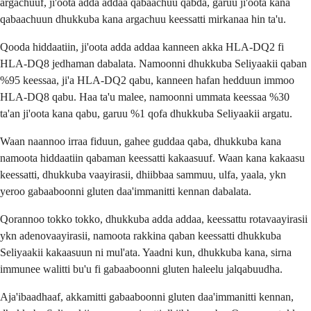
argachuuf, ji'oota adda addaa qabaachuu qabda, garuu ji'oota kana
qabaachuun dhukkuba kana argachuu keessatti mirkanaa hin ta'u.
Qooda hiddaatiin, ji'oota adda addaa kanneen akka HLA-DQ2 fi
HLA-DQ8 jedhaman dabalata. Namoonni dhukkuba Seliyaakii qaban
%95 keessaa, ji'a HLA-DQ2 qabu, kanneen hafan hedduun immoo
HLA-DQ8 qabu. Haa ta'u malee, namoonni ummata keessaa %30
ta'an ji'oota kana qabu, garuu %1 qofa dhukkuba Seliyaakii argatu.
Waan naannoo irraa fiduun, gahee guddaa qaba, dhukkuba kana
namoota hiddaatiin qabaman keessatti kakaasuuf. Waan kana kakaasu
keessatti, dhukkuba vaayirasii, dhiibbaa sammuu, ulfa, yaala, ykn
yeroo gabaaboonni gluten daa'immanitti kennan dabalata.
Qorannoo tokko tokko, dhukkuba adda addaa, keessattu rotavaayirasii
ykn adenovaayirasii, namoota rakkina qaban keessatti dhukkuba
Seliyaakii kakaasuun ni mul'ata. Yaadni kun, dhukkuba kana, sirna
immunee walitti bu'u fi gabaaboonni gluten haleelu jalqabuudha.
Aja'ibaadhaaf, akkamitti gabaaboonni gluten daa'immanitti kennan,