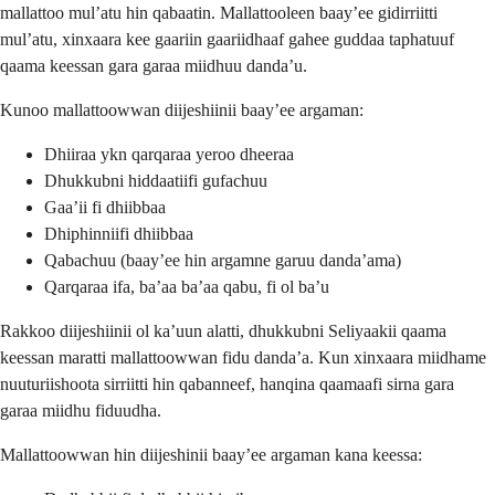
mallattoo mulʼatu hin qabaatin. Mallattooleen baayʼee gidirriitti
mulʼatu, xinxaara kee gaariin gaariidhaaf gahee guddaa taphatuuf
qaama keessan gara garaa miidhuu dandaʼu.
Kunoo mallattoowwan diijeshiinii baayʼee argaman:
Dhiiraa ykn qarqaraa yeroo dheeraa
Dhukkubni hiddaatiifi gufachuu
Gaaʼii fi dhiibbaa
Dhiphinniifi dhiibbaa
Qabachuu (baayʼee hin argamne garuu dandaʼama)
Qarqaraa ifa, baʼaa baʼaa qabu, fi ol baʼu
Rakkoo diijeshiinii ol kaʼuun alatti, dhukkubni Seliyaakii qaama
keessan maratti mallattoowwan fidu dandaʼa. Kun xinxaara miidhame
nuuturiishoota sirriitti hin qabanneef, hanqina qaamaafi sirna gara
garaa miidhu fiduudha.
Mallattoowwan hin diijeshinii baayʼee argaman kana keessa: