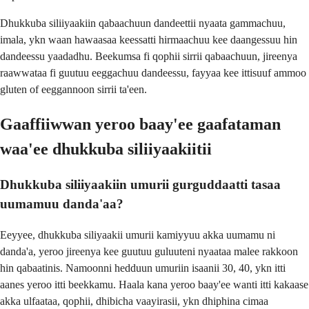
Dhukkuba siliiyaakiin qabaachuun dandeettii nyaata gammachuu,
imala, ykn waan hawaasaa keessatti hirmaachuu kee daangessuu hin
dandeessu yaadadhu. Beekumsa fi qophii sirrii qabaachuun, jireenya
raawwataa fi guutuu eeggachuu dandeessu, fayyaa kee ittisuuf ammoo
gluten of eeggannoon sirrii ta'een.
Gaaffiiwwan yeroo baay'ee gaafataman
waa'ee dhukkuba siliiyaakiitii
Dhukkuba siliiyaakiin umurii gurguddaatti tasaa
uumamuu danda'aa?
Eeyyee, dhukkuba siliyaakii umurii kamiyyuu akka uumamu ni
danda'a, yeroo jireenya kee guutuu guluuteni nyaataa malee rakkoon
hin qabaatinis. Namoonni hedduun umuriin isaanii 30, 40, ykn itti
aanes yeroo itti beekkamu. Haala kana yeroo baay'ee wanti itti kakaase
akka ulfaataa, qophii, dhibicha vaayirasii, ykn dhiphina cimaa