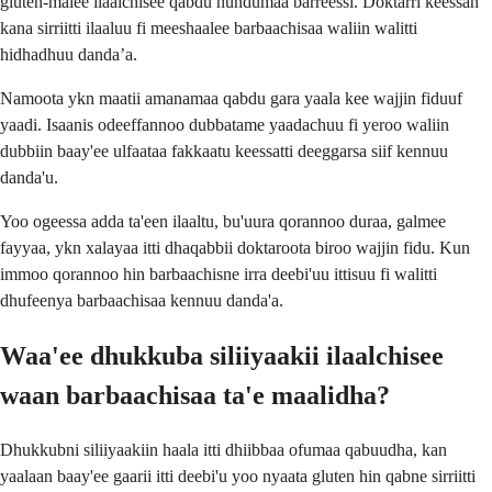
gluten-malee ilaalchisee qabdu hundumaa barreessi. Doktarri keessan
kana sirriitti ilaaluu fi meeshaalee barbaachisaa waliin walitti
hidhadhuu danda’a.
Namoota ykn maatii amanamaa qabdu gara yaala kee wajjin fiduuf
yaadi. Isaanis odeeffannoo dubbatame yaadachuu fi yeroo waliin
dubbiin baay'ee ulfaataa fakkaatu keessatti deeggarsa siif kennuu
danda'u.
Yoo ogeessa adda ta'een ilaaltu, bu'uura qorannoo duraa, galmee
fayyaa, ykn xalayaa itti dhaqabbii doktaroota biroo wajjin fidu. Kun
immoo qorannoo hin barbaachisne irra deebi'uu ittisuu fi walitti
dhufeenya barbaachisaa kennuu danda'a.
Waa'ee dhukkuba siliiyaakii ilaalchisee
waan barbaachisaa ta'e maalidha?
Dhukkubni siliiyaakiin haala itti dhiibbaa ofumaa qabuudha, kan
yaalaan baay'ee gaarii itti deebi'u yoo nyaata gluten hin qabne sirriitti