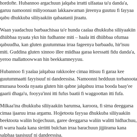
hordofte. Hubannoo argachuun jalqaba irratti ulfaataa ta'u danda'a,
garuu namoonni miliyoonaan lakkaawaman jireenya guutuu fi fayyaa
qabu dhukkuba siliiyaakiin qabaatanii jiraatu.
Waan yaadachuu barbaachisaa ta'e hunda caalaa dhukkuba siliiyaakiin
dhiibbaa nyaata ykn hin fudhanne miti – haala itti dhiibbaa ofumaa
qabuudha, kan gluten guutummaa irraa fageenya barbaadu, hir'isuu
miti. Guddina gluten xinnoo illee miidhaa garaa keessatti fidu danda'a,
yeroo mallattoowwan hin beekkamneyyuu.
Hubannoo fi yaalaa jalqabaa rakkoolee cimaa ittisuu fi garaa kee
guutummaatti fayyisuuf ni dandeessisa. Namoonni hedduun torbanoota
muraasa booda nyaata gluten hin qabne jalqabuu irraa booda baay'ee
gaarii dhaga'u, fooyya'inni itti fufus baatii fi waggoottan itti fufa.
Milkaa'ina dhukkuba siliiyaakiin barumsa, karoora, fi sirna deeggarsa
cimaa ijaaruu irraa argamu. Hojjetoota fayyaa dhukkuba siliiyaakiin
beektoota waliin hojjechuun, garee deeggarsa waliin walitti hidhachuu,
fi warra haala kana sirriitti bulchan irraa barachuun jijjiirama kana
salphaa taasisuuf ni dandeessisa.