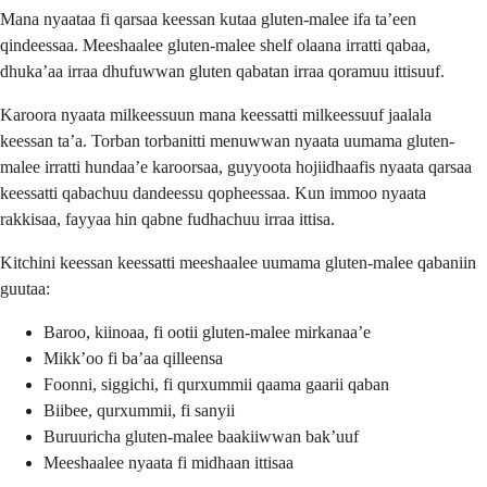
Mana nyaataa fi qarsaa keessan kutaa gluten-malee ifa ta’een
qindeessaa. Meeshaalee gluten-malee shelf olaana irratti qabaa,
dhuka’aa irraa dhufuwwan gluten qabatan irraa qoramuu ittisuuf.
Karoora nyaata milkeessuun mana keessatti milkeessuuf jaalala
keessan ta’a. Torban torbanitti menuwwan nyaata uumama gluten-
malee irratti hundaa’e karoorsaa, guyyoota hojiidhaafis nyaata qarsaa
keessatti qabachuu dandeessu qopheessaa. Kun immoo nyaata
rakkisaa, fayyaa hin qabne fudhachuu irraa ittisa.
Kitchini keessan keessatti meeshaalee uumama gluten-malee qabaniin
guutaa:
Baroo, kiinoaa, fi ootii gluten-malee mirkanaa’e
Mikk’oo fi ba’aa qilleensa
Foonni, siggichi, fi qurxummii qaama gaarii qaban
Biibee, qurxummii, fi sanyii
Buruuricha gluten-malee baakiiwwan bak’uuf
Meeshaalee nyaata fi midhaan ittisaa