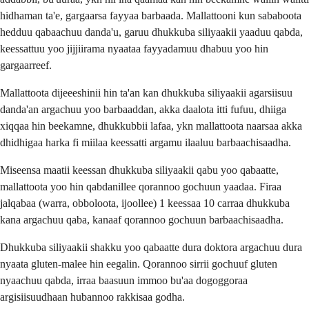
hidhaman ta'e, gargaarsa fayyaa barbaada. Mallattooni kun sababoota
hedduu qabaachuu danda'u, garuu dhukkuba siliyaakii yaaduu qabda,
keessattuu yoo jijjiirama nyaataa fayyadamuu dhabuu yoo hin
gargaarreef.
Mallattoota dijeeeshinii hin ta'an kan dhukkuba siliyaakii agarsiisuu
danda'an argachuu yoo barbaaddan, akka daalota itti fufuu, dhiiga
xiqqaa hin beekamne, dhukkubbii lafaa, ykn mallattoota naarsaa akka
dhidhigaa harka fi miilaa keessatti argamu ilaaluu barbaachisaadha.
Miseensa maatii keessan dhukkuba siliyaakii qabu yoo qabaatte,
mallattoota yoo hin qabdanillee qorannoo gochuun yaadaa. Firaa
jalqabaa (warra, obboloota, ijoollee) 1 keessaa 10 carraa dhukkuba
kana argachuu qaba, kanaaf qorannoo gochuun barbaachisaadha.
Dhukkuba siliyaakii shakku yoo qabaatte dura doktora argachuu dura
nyaata gluten-malee hin eegalin. Qorannoo sirrii gochuuf gluten
nyaachuu qabda, irraa baasuun immoo bu'aa dogoggoraa
argisiisuudhaan hubannoo rakkisaa godha.