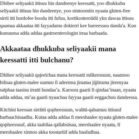
Dhibee seliyaakii ittisuu hin dandeenye keessatti, yoo dhukkuba
seliyaakii ittisuu hin dandeenye, yoo simtoomiin nyaata gluten-free
sirrii itti hordofee booda itti fufuu, kortikosteroiidii ykn dawaa ittisuu
qaamaa akkaataa itti fayyadamu dokterri kee barreessuu danda'a. Kun
kunuunsa adda addaa gastroenterologist irraa barbaada.
Akkaataa dhukkuba seliyaakii mana
keessatti itti bulchanu?
Dhibee seliyaakii qajeelchaa mana keessatti milkeessuun, naannoo
bilisaa gluten-malee uumuu fi adeemsa jiraataa jijjiirama jireenyaa
salphaa taasisu irratti hundaa’a. Karoora gaarii fi qindaa’inaan, nyaata
adda addaa, mi’aa gaarii nyaachaa fayyaa gaarii eeggachuu dandeessa.
Kitchini keessan sirriitti qopheessuun, walitti-qabamuu ittisuuf
barbaachisaadha. Kutaa adda addaa fi meeshaalee nyaata gluten-malee
qopheessuuf, akka taabilaa qallabsiisaa, meeshaalee nyaata, fi
meeshaalee xinnoo akka toostariiif adda baafadhaa.