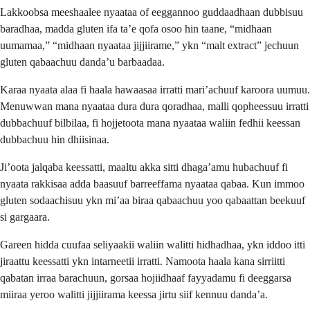
Lakkoobsa meeshaalee nyaataa of eeggannoo guddaadhaan dubbisuu
baradhaa, madda gluten ifa ta’e qofa osoo hin taane, “midhaan
uumamaa,” “midhaan nyaataa jijjiirame,” ykn “malt extract” jechuun
gluten qabaachuu danda’u barbaadaa.
Karaa nyaata alaa fi haala hawaasaa irratti mari’achuuf karoora uumuu.
Menuwwan mana nyaataa dura dura qoradhaa, malli qopheessuu irratti
dubbachuuf bilbilaa, fi hojjetoota mana nyaataa waliin fedhii keessan
dubbachuu hin dhiisinaa.
Ji’oota jalqaba keessatti, maaltu akka sitti dhaga’amu hubachuuf fi
nyaata rakkisaa adda baasuuf barreeffama nyaataa qabaa. Kun immoo
gluten sodaachisuu ykn mi’aa biraa qabaachuu yoo qabaattan beekuuf
si gargaara.
Gareen hidda cuufaa seliyaakii waliin walitti hidhadhaa, ykn iddoo itti
jiraattu keessatti ykn intarneetii irratti. Namoota haala kana sirriitti
qabatan irraa barachuun, gorsaa hojiidhaaf fayyadamu fi deeggarsa
miiraa yeroo walitti jijjiirama keessa jirtu siif kennuu danda’a.