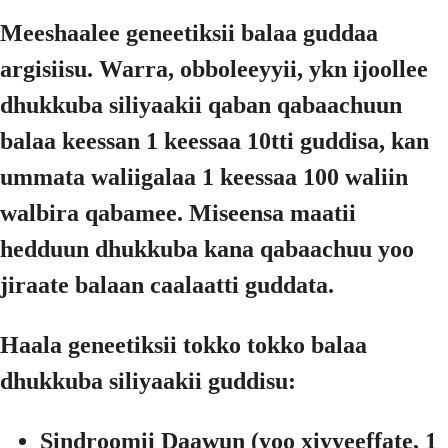
Meeshaalee geneetiksii balaa guddaa
argisiisu. Warra, obboleeyyii, ykn ijoollee
dhukkuba siliyaakii qaban qabaachuun
balaa keessan 1 keessaa 10tti guddisa, kan
ummata waliigalaa 1 keessaa 100 waliin
walbira qabamee. Miseensa maatii
hedduun dhukkuba kana qabaachuu yoo
jiraate balaan caalaatti guddata.
Haala geneetiksii tokko tokko balaa
dhukkuba siliyaakii guddisu:
Sindroomii Daawun (yoo xiyyeeffate, 1