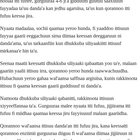
hoolaa itti fuftee, gurguuraa 4-6 ji'a gidduutti guutuu saaxiluun
fayyadaa ta'uu danda'a kan jedhu agarsiisa, ta'us kun qorannoo itti
fufuu keessa jira.
Nyaata madaalaa, sochii qaamaa yeroo hunda, fi yaaddoo ittisuun
fayyaa gaarii eeggachuun sirna diimaa keessan deeggaruun ni
danda'ama, ta'us tarkaanfiin kun dhukkuba siliyaakiitti ittisuuf
mirkanaa'e hin ta'u.
Seenaa maatii keessatti dhukkuba siliyaaki qabaattan yoo ta'e, malaan
gaariin yaalii ittisuu irra, qorannoo yeroo hunda raawwachuudha.
Hubachuun yeroo gahaa wal'aansa saffisaa argisiisa, kunis rakkinoota
ittisuu fi qaama keessan gaarii guddisuuf ni danda'a.
Namoota dhukkuba siliyaaki qabanitti, rakkinoota ittisuun
xiyyeeffannaa ta'a. Gurguuraa malee nyaata itti fufuu, jijjiirama itti
fufuu fi miidhaa qaamaa keessa jiru fayyisuuuf malaan gaariidha.
Qorannoo wal'aansa ittisuu danda'an itti fufuu jira, kana keessatti
qorannoo enziimii gurguuraa diiguu fi wal'aansa diimaa jijjiiruun ni