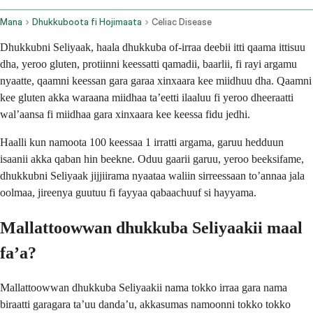
Mana
Dhukkuboota fi Hojimaata
Celiac Disease
Dhukkubni Seliyaak, haala dhukkuba of-irraa deebii itti qaama ittisuu
dha, yeroo gluten, protiinni keessatti qamadii, baarlii, fi rayi argamu
nyaatte, qaamni keessan gara garaa xinxaara kee miidhuu dha. Qaamni
kee gluten akka waraana miidhaa taʼeetti ilaaluu fi yeroo dheeraatti
walʼaansa fi miidhaa gara xinxaara kee keessa fidu jedhi.
Haalli kun namoota 100 keessaa 1 irratti argama, garuu hedduun
isaanii akka qaban hin beekne. Oduu gaarii garuu, yeroo beeksifame,
dhukkubni Seliyaak jijjiirama nyaataa waliin sirreessaan toʼannaa jala
oolmaa, jireenya guutuu fi fayyaa qabaachuuf si hayyama.
Mallattoowwan dhukkuba Seliyaakii maal
faʼa?
Mallattoowwan dhukkuba Seliyaakii nama tokko irraa gara nama
biraatti garagara taʼuu dandaʼu, akkasumas namoonni tokko tokko