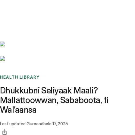
Benchmarks
Stories
FAQ
Sign up / Log in
HEALTH LIBRARY
Dhukkubni Seliyaak Maali?
Mallattoowwan, Sababoota, fi
Walʼaansa
Last updated
Guraandhala 17, 2025