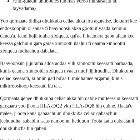
Antii-gliadin antibodies (ammas yeroo muraasaatti itti
fayyadama)
Yoo qormaata dhiiga dhukkuba celiac akka jiru agarsiise, doktarri kee
endoskoopiin ol'aanaa fi baayoopsii akka gootuuf yaada kennuu
danda'a. Kuni hojii tuuba xixiqqaa, qal'aa fi kaamera qabu afaan kee
keessa galchuun gara garaa xinnootti ilaaluu fi qaama xinnoottii
xixiqqaa fudhachuu dabalata.
Baayoopsiin jijjiirama adda addaa villi xinnoottii keessatti barbaada,
kunis qaama xinnoottii xixiqqaa nyaata nuuf jijjiiruudha. Dhukkuba
celiac keessatti, kunniin gad bu'aa fi miidhamee argamu, kunis
mikirrooskoop keessatti ifa ta'a.
Qormaata genee dhukkuba celiac akka hin qabne murteessuu keessatti
gargaara yoo ji'oota HLA-DQ2 ykn HLA-DQ8 hin qabne. Haata'u
malee, ji'oota kana qabaachuun dhukkuba celiac qabaachuu
jechuudha, sababiin isaas namoonni hedduun ji'oota kana qabaatanii
dhukkubicha hin qaban.