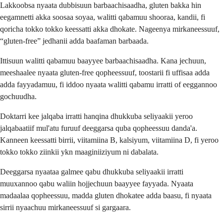
Lakkoobsa nyaata dubbisuun barbaachisaadha, gluten bakka hin
eegamnetti akka soosaa soyaa, walitti qabamuu shooraa, kandii, fi
qoricha tokko tokko keessatti akka dhokate. Nageenya mirkaneessuuf,
“gluten-free” jedhanii adda baafaman barbaada.
Ittisuun walitti qabamuu baayyee barbaachisaadha. Kana jechuun,
meeshaalee nyaata gluten-free qopheessuuf, toostarii fi uffisaa adda
adda fayyadamuu, fi iddoo nyaata walitti qabamu irratti of eeggannoo
gochuudha.
Doktarri kee jalqaba irratti hanqina dhukkuba seliyaakii yeroo
jalqabaatiif mul'atu furuuf deeggarsa quba qopheessuu danda'a.
Kanneen keessatti birrii, viitamiina B, kalsiyum, viitamiina D, fi yeroo
tokko tokko ziinkii ykn maaginiiziyum ni dabalata.
Deeggarsa nyaataa galmee qabu dhukkuba seliyaakii irratti
muuxannoo qabu waliin hojjechuun baayyee fayyada. Nyaata
madaalaa qopheessuu, madda gluten dhokatee adda baasu, fi nyaata
sirrii nyaachuu mirkaneessuuf si gargaara.