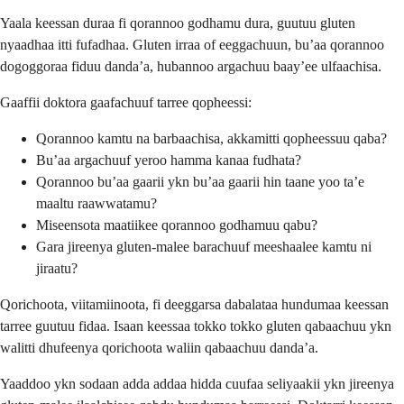
Yaala keessan duraa fi qorannoo godhamu dura, guutuu gluten
nyaadhaa itti fufadhaa. Gluten irraa of eeggachuun, bu’aa qorannoo
dogoggoraa fiduu danda’a, hubannoo argachuu baay’ee ulfaachisa.
Gaaffii doktora gaafachuuf tarree qopheessi:
Qorannoo kamtu na barbaachisa, akkamitti qopheessuu qaba?
Bu’aa argachuuf yeroo hamma kanaa fudhata?
Qorannoo bu’aa gaarii ykn bu’aa gaarii hin taane yoo ta’e
maaltu raawwatamu?
Miseensota maatiikee qorannoo godhamuu qabu?
Gara jireenya gluten-malee barachuuf meeshaalee kamtu ni
jiraatu?
Qorichoota, viitamiinoota, fi deeggarsa dabalataa hundumaa keessan
tarree guutuu fidaa. Isaan keessaa tokko tokko gluten qabaachuu ykn
walitti dhufeenya qorichoota waliin qabaachuu danda’a.
Yaaddoo ykn sodaan adda addaa hidda cuufaa seliyaakii ykn jireenya