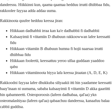
dandeessu. Hiikkinni kun, qaama qaamaa hedduu irratti dhiibbaa fidu,
rakkoolee fayyaa adda addaa uuma.
Rakkinoota quufee hedduu keessa jiran:
Hiikkaan dadhabbii irraa kan ka'e dadhabbii fi dadhabbii
Kalsaayimii fi viitamiin D dhabuun rakkoowwan lafee keessatti
fidu
Hiikkaan viitamiin B dhabuun humna fi hojii naarsaa irratti
dhiibbaa fidu
Hiikkaan fooleetii, keessattuu yeroo ulfaa guddaan yaaddoo
qabu
Hiikkaan viitamiinoota biyya lafa keessa jiraatan (A, D, E, K)
Rakkoodni fayyaa lafee dhukkuba siliyaakii itti hin yaadamne keessatti
baay'inaan ni uumama, sababa kalsaayimii fi viitamiin D akka gaariitti
hin qabamneetti. Osteoporoosis (lafeen dadhabaa, qal'aa) ykn
osteomalashiyaa (lafeen qal'aa) qabaachuu dandeessa, kanaafuu balaa
cabbii guddisa.