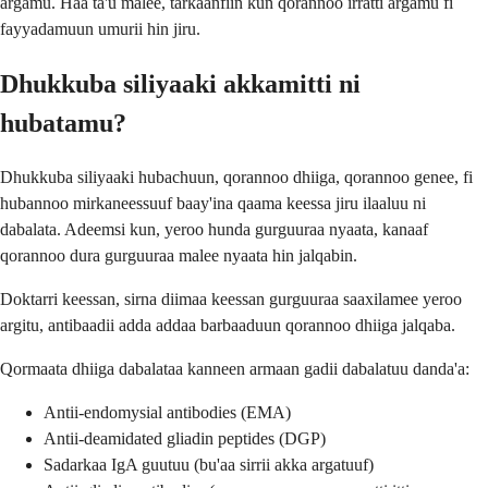
argamu. Haa ta'u malee, tarkaanfiin kun qorannoo irratti argamu fi
fayyadamuun umurii hin jiru.
Dhukkuba siliyaaki akkamitti ni
hubatamu?
Dhukkuba siliyaaki hubachuun, qorannoo dhiiga, qorannoo genee, fi
hubannoo mirkaneessuuf baay'ina qaama keessa jiru ilaaluu ni
dabalata. Adeemsi kun, yeroo hunda gurguuraa nyaata, kanaaf
qorannoo dura gurguuraa malee nyaata hin jalqabin.
Doktarri keessan, sirna diimaa keessan gurguuraa saaxilamee yeroo
argitu, antibaadii adda addaa barbaaduun qorannoo dhiiga jalqaba.
Qormaata dhiiga dabalataa kanneen armaan gadii dabalatuu danda'a:
Antii-endomysial antibodies (EMA)
Antii-deamidated gliadin peptides (DGP)
Sadarkaa IgA guutuu (bu'aa sirrii akka argatuuf)