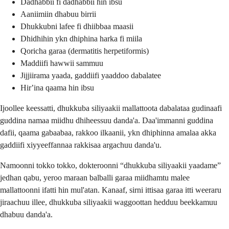
Dadhabbii fi dadhabbii hin ibsu
Aaniimiin dhabuu birrii
Dhukkubni lafee fi dhiibbaa maasii
Dhidhihin ykn dhiphina harka fi miila
Qoricha garaa (dermatitis herpetiformis)
Maddiifi hawwii sammuu
Jijjiirama yaada, gaddiifi yaaddoo dabalatee
Hirʼina qaama hin ibsu
Ijoollee keessatti, dhukkuba siliyaakii mallattoota dabalataa gudinaafi
guddina namaa miidhu dhiheessuu danda'a. Daa'immanni guddina
dafii, qaama gabaabaa, rakkoo ilkaanii, ykn dhiphinna amalaa akka
gaddiifi xiyyeeffannaa rakkisaa argachuu danda'u.
Namoonni tokko tokko, dokteroonni “dhukkuba siliyaakii yaadame”
jedhan qabu, yeroo maraan balballi garaa miidhamtu malee
mallattoonni ifatti hin mul'atan. Kanaaf, sirni ittisaa garaa itti weeraru
jiraachuu illee, dhukkuba siliyaakii waggoottan hedduu beekkamuu
dhabuu danda'a.