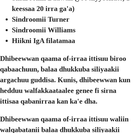
keessaa 20 irra ga'a)
Sindroomii Turner
Sindroomii Williams
Hiikni IgA filatamaa
Dhibeewwan qaama of-irraa ittisuu biroo
qabaachuun, balaa dhukkuba siliyaakii
argachuu guddisa. Kunis, dhibeewwan kun
hedduu walfakkaataalee genee fi sirna
ittisaa qabanirraa kan ka'e dha.
Dhibeewwan qaama of-irraa ittisuu waliin
walqabatanii balaa dhukkuba siliyaakii