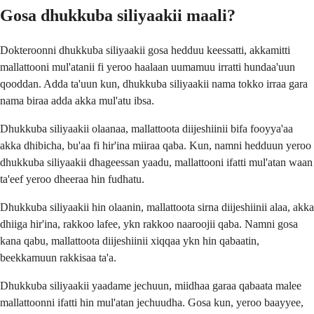
Gosa dhukkuba siliyaakii maali?
Dokteroonni dhukkuba siliyaakii gosa hedduu keessatti, akkamitti
mallattooni mul'atanii fi yeroo haalaan uumamuu irratti hundaa'uun
qooddan. Adda ta'uun kun, dhukkuba siliyaakii nama tokko irraa gara
nama biraa adda akka mul'atu ibsa.
Dhukkuba siliyaakii olaanaa, mallattoota diijeshiinii bifa fooyya'aa
akka dhibicha, bu'aa fi hir'ina miiraa qaba. Kun, namni hedduun yeroo
dhukkuba siliyaakii dhageessan yaadu, mallattooni ifatti mul'atan waan
ta'eef yeroo dheeraa hin fudhatu.
Dhukkuba siliyaakii hin olaanin, mallattoota sirna diijeshiinii alaa, akka
dhiiga hir'ina, rakkoo lafee, ykn rakkoo naaroojii qaba. Namni gosa
kana qabu, mallattoota diijeshiinii xiqqaa ykn hin qabaatin,
beekkamuun rakkisaa ta'a.
Dhukkuba siliyaakii yaadame jechuun, miidhaa garaa qabaata malee
mallattoonni ifatti hin mul'atan jechuudha. Gosa kun, yeroo baayyee,