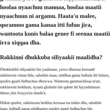
hoolaa nyaachuu mannaa, hoolaa maatii
nyaachuun ni argamu. Haata'u malee,
qorannoo gama kanaa itti fufuu jira,
wantoota kunis balaa genee fi seenaa maatii
irra xiqqaa dha.
Rakkinni dhukkuba siliyaakii maalidha?
Dhukkubbii siliyaakiin hin yaalaman, yeroo dheeraa keessatti
rakkinoota cimaa fidu, sababiin isaas, miidhaa garaa balbala itti fufuun,
quufee gaarii fudhachuu dhowwa. Wantoota gammachiisaa ta'an,
rakkinoota hedduun, nyaata glutiniin hin qabne itti fayyadamuun
ittisuu ykn fooyya'uu danda'a.
Hiikni quufee, rakkinoota hedduu keessaa isa tokko dha, sababiin
isaas, balballi garaa miidhamee quufee gaarii fudhachuu hin