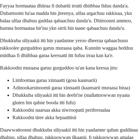
Fayyaa hormaataa dhiiraa fi dubartii irratti dhiibbaa fiduu danda'a.
Dubartootni ba'aa madda hin jireenya, ulfaa argachuu rakkisaa, ykn
balaa ulfaa dhabuu guddaa qabaachuu danda'u. Dhiiroonni ammoo,
humna hormaataa hir'isu ykn sirrii hin taane qabaachuu danda'u.
Dhukkuba siliyaakii itti hin yaadamne yeroo dheeraa qabaachuun
rakkoolee gurguddoo garuu muraasa qaba. Kunniin waggaa hedduu
miidhaa fi dhiibbaa garaa keessatti itti fufuu irraa kan ka'e.
Rakkoodni muraasa garuu gurguddoo ta'an kana keessa jiru:
Limfoomaa garaa xinnaatti (gosa kaansarii)
Adinookarsinoomii garaa xinnaatti (kaansarii muraasa biraa)
Dhukkuba siliyaakii itti hin deebi'ne (mallattoowwan nyaata
gluten hin qabne booda itti fufu)
Rakkoodni naarsaa akka niwroopatii perifeeraalaa
Rakkoodni tiree akka hepaatitisii
Daawwattoonni dhukkuba siliyaakii itti hin yaadamne qaban guddinaa
dhabuu, ulfaa dhabuu, rakkoowwan ilkaanii, fi rakkoowwan amalaa