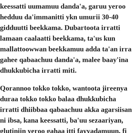
keessatti uumamuu danda'a, garuu yeroo
hedduu da'immanitti ykn umurii 30-40
gidduutti beekkama. Dubartoota irratti
lamaan caalaatti beekkama, ta'us kun
mallattoowwan beekkamuu adda ta'an irra
gahee qabaachuu danda'a, malee baay'ina
dhukkubicha irratti miti.
Qorannoo tokko tokko, wantoota jireenya
duraa tokko tokko balaa dhukkubicha
irratti dhiibbaa qabaachuu akka agarsiisan
ni ibsa, kana keessatti, ba'uu sezaariyan,
glutiniin yeroo gahaa itti fayyadamuun, fi