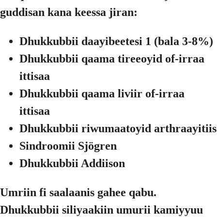
guddisan kana keessa jiran:
Dhukkubbii daayibeetesi 1 (bala 3-8%)
Dhukkubbii qaama tireeoyid of-irraa
ittisaa
Dhukkubbii qaama liviir of-irraa
ittisaa
Dhukkubbii riwumaatoyid arthraayitiis
Sindroomii Sjögren
Dhukkubbii Addiison
Umriin fi saalaanis gahee qabu.
Dhukkubbii siliyaakiin umurii kamiyyuu