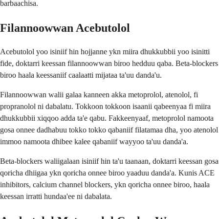
barbaachisa.
Filannoowwan Acebutolol
Acebutolol yoo isiniif hin hojjanne ykn miira dhukkubbii yoo isinitti
fide, doktarri keessan filannoowwan biroo hedduu qaba. Beta-blockers
biroo haala keessaniif caalaatti mijataa ta'uu danda'u.
Filannoowwan walii galaa kanneen akka metoprolol, atenolol, fi
propranolol ni dabalatu. Tokkoon tokkoon isaanii qabeenyaa fi miira
dhukkubbii xiqqoo adda ta'e qabu. Fakkeenyaaf, metoprolol namoota
gosa onnee dadhabuu tokko tokko qabaniif filatamaa dha, yoo atenolol
immoo namoota dhibee kalee qabaniif wayyoo ta'uu danda'a.
Beta-blockers waliigalaan isiniif hin ta'u taanaan, doktarri keessan gosa
qoricha dhiigaa ykn qoricha onnee biroo yaaduu danda'a. Kunis ACE
inhibitors, calcium channel blockers, ykn qoricha onnee biroo, haala
keessan irratti hundaa'ee ni dabalata.