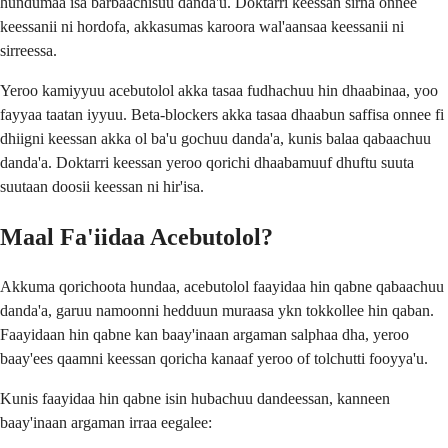
hundumaa isa barbaachisuu danda'u. Doktarri keessan sirna onnee
keessanii ni hordofa, akkasumas karoora wal'aansaa keessanii ni
sirreessa.
Yeroo kamiyyuu acebutolol akka tasaa fudhachuu hin dhaabinaa, yoo
fayyaa taatan iyyuu. Beta-blockers akka tasaa dhaabun saffisa onnee fi
dhiigni keessan akka ol ba'u gochuu danda'a, kunis balaa qabaachuu
danda'a. Doktarri keessan yeroo qorichi dhaabamuuf dhuftu suuta
suutaan doosii keessan ni hir'isa.
Maal Fa'iidaa Acebutolol?
Akkuma qorichoota hundaa, acebutolol faayidaa hin qabne qabaachuu
danda'a, garuu namoonni hedduun muraasa ykn tokkollee hin qaban.
Faayidaan hin qabne kan baay'inaan argaman salphaa dha, yeroo
baay'ees qaamni keessan qoricha kanaaf yeroo of tolchutti fooyya'u.
Kunis faayidaa hin qabne isin hubachuu dandeessan, kanneen
baay'inaan argaman irraa eegalee: