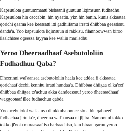
Kapsuulota guutummaatti bishaanii guutuun liqimsuun fudhadhu.
Kapsuulota hin caccabin, hin nyaatin, ykn hin banin, kunis akkaataa
qorichi qaama kee keessatti itti gadhiifamu irratti dhiibbaa geessisuu
danda'a. Yoo kapsuulota liqimsuun si rakkisu, filannoowwan biroo
ilaalchisee ogeessa fayyaa kee waliin mari'adhu.
Yeroo Dheeraadhaaf Asebutololiin
Fudhadhuu Qaba?
Dheerinni wal'aansaa asebutololiin haala kee addaa fi akkaataa
qorichaaf deebii kennitu irratti hundaa'a. Dhiibbaa dhiigaa ol ka'eef,
dhiibbaa dhiigaa to'achuu akka dandeessuuf yeroo dheeraadhaaf,
waggootaaf illee fudhachuu qabda.
Yoo acebutolol wal'aansa dhukkuba onnee sirna hin qabneef
fudhachaa jirtu ta'e, dheerina wal'aansaa ni jijjira. Namoonni tokko
tokko ji'oota muraasaaf isa barbaachisu, kan biraan garuu yeroo