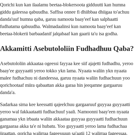
Qorichi kun kan ilaalamu beetaa-blokersoota gidduutti kan humna
giddu galeessa qabuudha. Saffisa onnee fi dhiibbaa dhiigaa to'achuu
danda'uuf humna qaba, garuu namoota baay'eef kan salphaatti
fudhatama qabuudha. Walmadaalinsi kun namoota baay'eef kan
beetaa-blokerii barbaadanif jalqabaaf kan gaarii ta'u isa godha.
Akkamitti Asebutololiin Fudhadhuu Qaba?
Asebutololiin akkaataa ogeessi fayyaa kee siif ajajetti fudhadhu, yeroo
baay'ee guyyaatti yeroo tokko ykn lama. Nyaata waliin ykn nyaata
malee fudhachuu ni dandeessa, garuu nyaata waliin fudhachuun yoo
qorichootaaf miira qabaattan akka garaa hin jeeqamne gargaaruu
danda'a.
Sadarkaa sirna kee keessatti qajeelchuu gargaaruuf guyyaa guyyaatti
yeroo wal fakkaataatti fudhachuuf yaali. Namoonni baay'een nyaata
ganamaa ykn irbaata waliin akkaataa guyyaa guyyaatti fudhachuun
gargaaraa akka ta'e ni hubatu. Yoo guyyaatti yeroo lama fudhachaa
jiraattan, qoricha walirraa fageessuun sa'aatii 12 walirraa fageessaa.