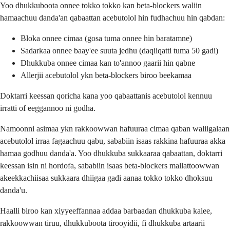
Yoo dhukkuboota onnee tokko tokko kan beta-blockers waliin
hamaachuu danda'an qabaattan acebutolol hin fudhachuu hin qabdan:
Bloka onnee cimaa (gosa tuma onnee hin baratamne)
Sadarkaa onnee baay'ee suuta jedhu (daqiiqatti tuma 50 gadi)
Dhukkuba onnee cimaa kan to'annoo gaarii hin qabne
Allerjii acebutolol ykn beta-blockers biroo beekamaa
Doktarri keessan qoricha kana yoo qabaattanis acebutolol kennuu
irratti of eeggannoo ni godha.
Namoonni asimaa ykn rakkoowwan hafuuraa cimaa qaban waliigalaan
acebutolol irraa fagaachuu qabu, sababiin isaas rakkina hafuuraa akka
hamaa godhuu danda'a. Yoo dhukkuba sukkaaraa qabaattan, doktarri
keessan isin ni hordofa, sababiin isaas beta-blockers mallattoowwan
akeekkachiisaa sukkaara dhiigaa gadi aanaa tokko tokko dhoksuu
danda'u.
Haalli biroo kan xiyyeeffannaa addaa barbaadan dhukkuba kalee,
rakkoowwan tiruu, dhukkuboota tirooyidii, fi dhukkuba artaarii