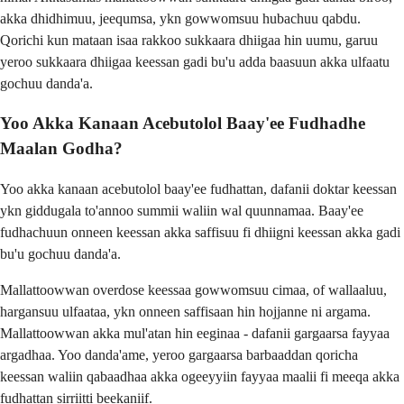
akka dhidhimuu, jeequmsa, ykn gowwomsuu hubachuu qabdu.
Qorichi kun mataan isaa rakkoo sukkaara dhiigaa hin uumu, garuu
yeroo sukkaara dhiigaa keessan gadi bu'u adda baasuun akka ulfaatu
gochuu danda'a.
Yoo Akka Kanaan Acebutolol Baay'ee Fudhadhe
Maalan Godha?
Yoo akka kanaan acebutolol baay'ee fudhattan, dafanii doktar keessan
ykn giddugala to'annoo summii waliin wal quunnamaa. Baay'ee
fudhachuun onneen keessan akka saffisuu fi dhiigni keessan akka gadi
bu'u gochuu danda'a.
Mallattoowwan overdose keessaa gowwomsuu cimaa, of wallaaluu,
hargansuu ulfaataa, ykn onneen saffisaan hin hojjanne ni argama.
Mallattoowwan akka mul'atan hin eeginaa - dafanii gargaarsa fayyaa
argadhaa. Yoo danda'ame, yeroo gargaarsa barbaaddan qoricha
keessan waliin qabaadhaa akka ogeeyyiin fayyaa maalii fi meeqa akka
fudhattan sirriitti beekaniif.