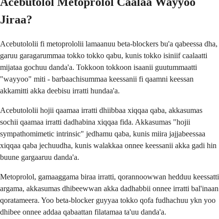
Acebutolol Metoprolol Caalaa Wayyoo
Jiraa?
Acebutololii fi metoprololii lamaanuu beta-blockers bu'a qabeessa dha,
garuu garagarummaa tokko tokko qabu, kunis tokko isiniif caalaatti
mijataa gochuu danda'a. Tokkoon tokkoon isaanii guutummaatti
"wayyoo" miti - barbaachisummaa keessanii fi qaamni keessan
akkamitti akka deebisu irratti hundaa'a.
Acebutololii hojii qaamaa irratti dhiibbaa xiqqaa qaba, akkasumas
sochii qaamaa irratti dadhabina xiqqaa fida. Akkasumas "hojii
sympathomimetic intrinsic" jedhamu qaba, kunis miira jajjabeessaa
xiqqaa qaba jechuudha, kunis walakkaa onnee keessanii akka gadi hin
buune gargaaruu danda'a.
Metoprolol, gamaaggama biraa irratti, qorannoowwan hedduu keessatti
argama, akkasumas dhibeewwan akka dadhabbii onnee irratti bal'inaan
qoratameera. Yoo beta-blocker guyyaa tokko qofa fudhachuu ykn yoo
dhibee onnee addaa qabaattan filatamaa ta'uu danda'a.