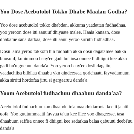
Yoo Dose Acebutolol Tokko Dhabe Maalan Godha?
Yoo dose acebutolol tokko dhabdan, akkuma yaadattan fudhadhaa,
yoo yeroon dose itti aanuuf dhiyaate malee. Haala kanaan, dose
dhabame sana darbaa, dose itti aanu yeroo sirriitti fudhadhaa.
Dosii lama yeroo tokkotti hin fudhatin akka dosii dagatamee bakka
buusuuf, kunimmoo baay'ee gadi bu'iinsa onnee fi dhiigni kee akka
gadi bu'u gochuu danda'a. Yoo yeroo baay'ee dosii dagattu,
yaadachiisa bilbilaa dhaabu ykn qindeessaa qorichaatti fayyadamuun
akka sirritti hordofaa jirtu si gargaaruu danda'a.
Yoom Acebutolol fudhachuu dhaabuu danda'aa?
Acebutolol fudhachuu kan dhaabdu to'annaa doktaroota keetii jalatti
qofa. Yoo guutummaatti fayyaa ta'uu kee illee yoo dhageesse, tasa
dhaabuun saffisa onnee fi dhiigni kee sadarkaa balaa qabuutti deebi'uu
danda'a.