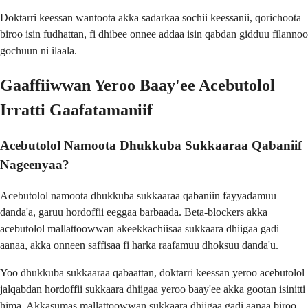
Doktarri keessan wantoota akka sadarkaa sochii keessanii, qorichoota
biroo isin fudhattan, fi dhibee onnee addaa isin qabdan gidduu filannoo
gochuun ni ilaala.
Gaaffiiwwan Yeroo Baay'ee Acebutolol
Irratti Gaafatamaniif
Acebutolol Namoota Dhukkuba Sukkaaraa Qabaniif
Nageenyaa?
Acebutolol namoota dhukkuba sukkaaraa qabaniin fayyadamuu
danda'a, garuu hordoffii eeggaa barbaada. Beta-blockers akka
acebutolol mallattoowwan akeekkachiisaa sukkaara dhiigaa gadi
aanaa, akka onneen saffisaa fi harka raafamuu dhoksuu danda'u.
Yoo dhukkuba sukkaaraa qabaattan, doktarri keessan yeroo acebutolol
jalqabdan hordoffii sukkaara dhiigaa yeroo baay'ee akka gootan isinitti
hima. Akkasumas mallattoowwan sukkaara dhiigaa gadi aanaa biroo,