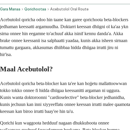
Gara Manaa
Qorichootaa
Acebutolol Oral Route
Acebutolol qoricha odoo hin taane kan garee qorichoota beta-blockers
jedhaman keessatti argamuudha. Doktarri keessan dhiigni ol ka'aa ykn
sirna onnee hin eegamne to'achuuf akka isinif kennu danda'a. Akka
brake onnee keessanii isa salphaatti yaadaa, kunis akka isheen sirnaan
tumattu gargaara, akkasumas dhiibbaa hidda dhiigaa irratti jiru ni
hir'isa.
Maal Acebutolol?
Acebutolol qoricha beta-blocker kan ta'ee kan hojjetu mallattoowwan
tokko tokko onnee fi hidda dhiigaa keessanitti argaman ni uggura.
Kunis wanta doktoroonni "cardioselective" beta-blocker jedhanidha,
kunis jechuun kan inni xiyyeeffatu onnee keessan irratti malee qaamota
keessan kan biroo irratti baay'ee hin ta'u.
Qorichi kun waggoota hedduuf nagaan dhukkuboota onnee
wal'aansoo gochuuf fayyadamuun beekama. Beta-blocker humna