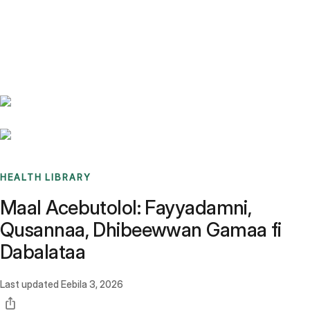
Benchmarks
Stories
FAQ
Sign up / Log in
HEALTH LIBRARY
Maal Acebutolol: Fayyadamni,
Qusannaa, Dhibeewwan Gamaa fi
Dabalataa
Last updated
Eebila 3, 2026