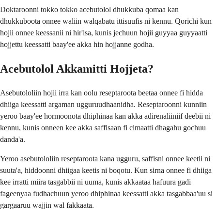
Doktaroonni tokko tokko acebutolol dhukkuba qomaa kan
dhukkuboota onnee waliin walqabatu ittisuufis ni kennu. Qorichi kun
hojii onnee keessanii ni hir'isa, kunis jechuun hojii guyyaa guyyaatti
hojjettu keessatti baay'ee akka hin hojjanne godha.
Acebutolol Akkamitti Hojjeta?
Asebutololiin hojii irra kan oolu reseptaroota beetaa onnee fi hidda
dhiiga keessatti argaman ugguruudhaanidha. Reseptaroonni kunniin
yeroo baay'ee hormoonota dhiphinaa kan akka adirenaliiniif deebii ni
kennu, kunis onneen kee akka saffisaan fi cimaatti dhagahu gochuu
danda'a.
Yeroo asebutololiin reseptaroota kana ugguru, saffisni onnee keetii ni
suuta'a, hiddoonni dhiigaa keetis ni boqotu. Kun sirna onnee fi dhiiga
kee irratti miira tasgabbii ni uuma, kunis akkaataa hafuura gadi
fageenyaa fudhachuun yeroo dhiphinaa keessatti akka tasgabbaa'uu si
gargaaruu wajjin wal fakkaata.