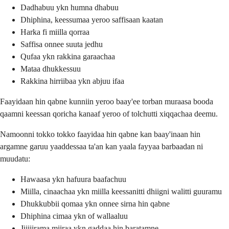
Dadhabuu ykn humna dhabuu
Dhiphina, keessumaa yeroo saffisaan kaatan
Harka fi miilla qorraa
Saffisa onnee suuta jedhu
Qufaa ykn rakkina garaachaa
Mataa dhukkessuu
Rakkina hirriibaa ykn abjuu ifaa
Faayidaan hin qabne kunniin yeroo baay'ee torban muraasa booda
qaamni keessan qoricha kanaaf yeroo of tolchutti xiqqachaa deemu.
Namoonni tokko tokko faayidaa hin qabne kan baay'inaan hin
argamne garuu yaaddessaa ta'an kan yaala fayyaa barbaadan ni
muudatu:
Hawaasa ykn hafuura baafachuu
Miilla, cinaachaa ykn miilla keessanitti dhiigni walitti guuramu
Dhukkubbii qomaa ykn onnee sirna hin qabne
Dhiphina cimaa ykn of wallaaluu
Jijjiirama miiraa ykn gaddaa hin baratamne