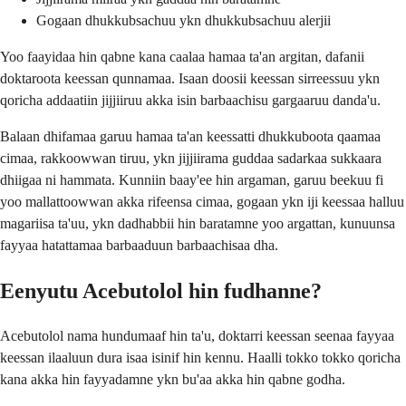
Gogaan dhukkubsachuu ykn dhukkubsachuu alerjii
Yoo faayidaa hin qabne kana caalaa hamaa ta'an argitan, dafanii
doktaroota keessan qunnamaa. Isaan doosii keessan sirreessuu ykn
qoricha addaatiin jijjiiruu akka isin barbaachisu gargaaruu danda'u.
Balaan dhifamaa garuu hamaa ta'an keessatti dhukkuboota qaamaa
cimaa, rakkoowwan tiruu, ykn jijjiirama guddaa sadarkaa sukkaara
dhiigaa ni hammata. Kunniin baay'ee hin argaman, garuu beekuu fi
yoo mallattoowwan akka rifeensa cimaa, gogaan ykn iji keessaa halluu
magariisa ta'uu, ykn dadhabbii hin baratamne yoo argattan, kunuunsa
fayyaa hatattamaa barbaaduun barbaachisaa dha.
Eenyutu Acebutolol hin fudhanne?
Acebutolol nama hundumaaf hin ta'u, doktarri keessan seenaa fayyaa
keessan ilaaluun dura isaa isinif hin kennu. Haalli tokko tokko qoricha
kana akka hin fayyadamne ykn bu'aa akka hin qabne godha.