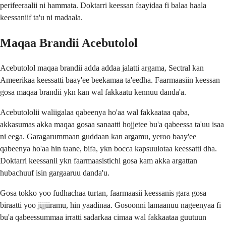
perifeeraalii ni hammata. Doktarri keessan faayidaa fi balaa haala
keessaniif ta'u ni madaala.
Maqaa Brandii Acebutolol
Acebutolol maqaa brandii adda addaa jalatti argama, Sectral kan
Ameerikaa keessatti baay'ee beekamaa ta'eedha. Faarmaasiin keessan
gosa maqaa brandii ykn kan wal fakkaatu kennuu danda'a.
Acebutololii waliigalaa qabeenya ho'aa wal fakkaataa qaba,
akkasumas akka maqaa gosaa sanaatti hojjetee bu'a qabeessa ta'uu isaa
ni eega. Garagarummaan guddaan kan argamu, yeroo baay'ee
qabeenya ho'aa hin taane, bifa, ykn bocca kapsuulotaa keessatti dha.
Doktarri keessanii ykn faarmaasistichi gosa kam akka argattan
hubachuuf isin gargaaruu danda'u.
Gosa tokko yoo fudhachaa turtan, faarmaasii keessanis gara gosa
biraatti yoo jijjiiramu, hin yaadinaa. Gosoonni lamaanuu nageenyaa fi
bu'a qabeessummaa irratti sadarkaa cimaa wal fakkaataa guutuun