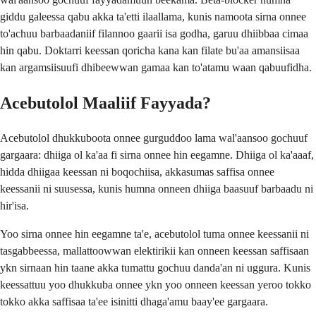
giddu galeessa qabu akka ta'etti ilaallama, kunis namoota sirna onnee
to'achuu barbaadaniif filannoo gaarii isa godha, garuu dhiibbaa cimaa
hin qabu. Doktarri keessan qoricha kana kan filate bu'aa amansiisaa
kan argamsiisuufi dhibeewwan gamaa kan to'atamu waan qabuufidha.
Acebutolol Maaliif Fayyada?
Acebutolol dhukkuboota onnee gurguddoo lama wal'aansoo gochuuf
gargaara: dhiiga ol ka'aa fi sirna onnee hin eegamne. Dhiiga ol ka'aaaf,
hidda dhiigaa keessan ni boqochiisa, akkasumas saffisa onnee
keessanii ni suusessa, kunis humna onneen dhiiga baasuuf barbaadu ni
hir'isa.
Yoo sirna onnee hin eegamne ta'e, acebutolol tuma onnee keessanii ni
tasgabbeessa, mallattoowwan elektirikii kan onneen keessan saffisaan
ykn sirnaan hin taane akka tumattu gochuu danda'an ni uggura. Kunis
keessattuu yoo dhukkuba onnee ykn yoo onneen keessan yeroo tokko
tokko akka saffisaa ta'ee isinitti dhaga'amu baay'ee gargaara.