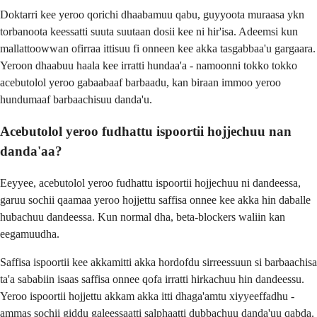
Doktarri kee yeroo qorichi dhaabamuu qabu, guyyoota muraasa ykn
torbanoota keessatti suuta suutaan dosii kee ni hir'isa. Adeemsi kun
mallattoowwan ofirraa ittisuu fi onneen kee akka tasgabbaa'u gargaara.
Yeroon dhaabuu haala kee irratti hundaa'a - namoonni tokko tokko
acebutolol yeroo gabaabaaf barbaadu, kan biraan immoo yeroo
hundumaaf barbaachisuu danda'u.
Acebutolol yeroo fudhattu ispoortii hojjechuu nan
danda'aa?
Eeyyee, acebutolol yeroo fudhattu ispoortii hojjechuu ni dandeessa,
garuu sochii qaamaa yeroo hojjettu saffisa onnee kee akka hin daballe
hubachuu dandeessa. Kun normal dha, beta-blockers waliin kan
eegamuudha.
Saffisa ispoortii kee akkamitti akka hordofdu sirreessuun si barbaachisa
ta'a sababiin isaas saffisa onnee qofa irratti hirkachuu hin dandeessu.
Yeroo ispoortii hojjettu akkam akka itti dhaga'amtu xiyyeeffadhu -
ammas sochii giddu galeessaatti salphaatti dubbachuu danda'uu qabda.