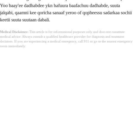
Yoo baay'ee dadhabdee ykn hafuura baafachuu dadhabde, suuta
jalqabi, qaamni kee qoricha sanaaf yeroo of qopheessu sadarkaa sochii
keetii suuta suutaan dabali.
Medical Disclaimer:
This article is for informational purposes only and does not constitute
medical advice. Always consult a qualified healthcare provider for diagnosis and treatment
decisions. If you are experiencing a medical emergency, call 911 or go to the nearest emergency
room immediately.