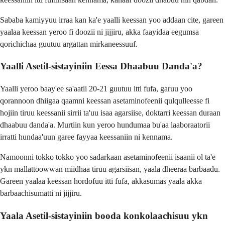
Sababa kamiyyuu irraa kan ka'e yaalli keessan yoo addaan cite, gareen
yaalaa keessan yeroo fi doozii ni jijjiru, akka faayidaa eegumsa
qorichichaa guutuu argattan mirkaneessuuf.
Yaalli Asetil-sistayiniin Eessa Dhaabuu Danda'a?
Yaalli yeroo baay'ee sa'aatii 20-21 guutuu itti fufa, garuu yoo
qorannoon dhiigaa qaamni keessan asetaminofeenii qulqulleesse fi
hojiin tiruu keessanii sirrii ta'uu isaa agarsiise, doktarri keessan duraan
dhaabuu danda'a. Murtiin kun yeroo hundumaa bu'aa laaboraatorii
irratti hundaa'uun garee fayyaa keessaniin ni kennama.
Namoonni tokko tokko yoo sadarkaan asetaminofeenii isaanii ol ta'e
ykn mallattoowwan miidhaa tiruu agarsiisan, yaala dheeraa barbaadu.
Gareen yaalaa keessan hordofuu itti fufa, akkasumas yaala akka
barbaachisumatti ni jijjiru.
Yaala Asetil-sistayiniin booda konkolaachisuu ykn