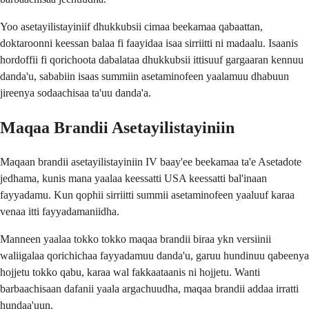
Yoo asetayilistayiniif dhukkubsii cimaa beekamaa qabaattan,
doktaroonni keessan balaa fi faayidaa isaa sirriitti ni madaalu. Isaanis
hordoffii fi qorichoota dabalataa dhukkubsii ittisuuf gargaaran kennuu
danda'u, sababiin isaas summiin asetaminofeen yaalamuu dhabuun
jireenya sodaachisaa ta'uu danda'a.
Maqaa Brandii Asetayilistayiniin
Maqaan brandii asetayilistayiniin IV baay'ee beekamaa ta'e Asetadote
jedhama, kunis mana yaalaa keessatti USA keessatti bal'inaan
fayyadamu. Kun qophii sirriitti summii asetaminofeen yaaluuf karaa
venaa itti fayyadamaniidha.
Manneen yaalaa tokko tokko maqaa brandii biraa ykn versiinii
waliigalaa qorichichaa fayyadamuu danda'u, garuu hundinuu qabeenya
hojjetu tokko qabu, karaa wal fakkaataanis ni hojjetu. Wanti
barbaachisaan dafanii yaala argachuudha, maqaa brandii addaa irratti
hundaa'uun.