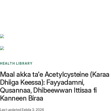
Benchmarks
Stories
FAQ
Sign up / Log in
HEALTH LIBRARY
Maal akka ta'e Acetylcysteine (Karaa
Dhiiga Keessa): Fayyadamni,
Qusannaa, Dhibeewwan Ittisaa fi
Kanneen Biraa
Last updated
Eebila 3, 2026