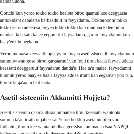
danda'uudha.
Qorichi kun yeroo tokko tokko haalota biroo qaamni kee deeggarsa
antioxidant dabalataa barbaaduuf ni fayyadama. Doktaroonni tokko
tokko yeroo adeemsa fayyaa tokko tokko kan miidhaa kalee fiduu
danda'u keessatti kalee eeguuf itti fayyadamu, garuu fayyadamni kun
baay'ee hin beekamu.
Yeroo muraasa keessatti, ogeeyyiin fayyaa asetil-sisteenii fayyadamuun
summiiwwan gosa biroo gargaaruuf ykn hojii tiruu haala fayyaa addaa
keessatti deeggaruuf fayyadamu danda'u. Haa ta'u malee, fayyadamni
kunniin yeroo baay'ee haala fayyaa addaa irratti kan eegaman yoo ta'u,
hordoffii ga'aa ni barbaada.
Asetil-sisteeniin Akkamitti Hojjeta?
Asetil-sisteeniin qaama ittisaa uumamaa tiruu keessatti wantoota
summii ta'an irratti ni jabeessa. Yeroo hedduu asetaminofen yoo
fudhattu, tiruun kee wanta miidhaa geessisu kan maqaa isaa NAPQI
jedhamu kan seelii tiruu balleessuu danda'u ni oomisha.