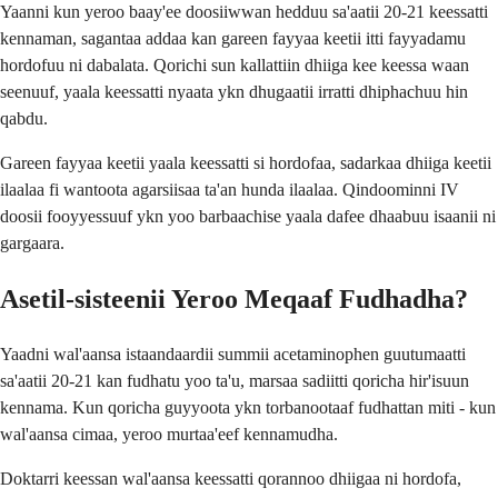
Yaanni kun yeroo baay'ee doosiiwwan hedduu sa'aatii 20-21 keessatti
kennaman, sagantaa addaa kan gareen fayyaa keetii itti fayyadamu
hordofuu ni dabalata. Qorichi sun kallattiin dhiiga kee keessa waan
seenuuf, yaala keessatti nyaata ykn dhugaatii irratti dhiphachuu hin
qabdu.
Gareen fayyaa keetii yaala keessatti si hordofaa, sadarkaa dhiiga keetii
ilaalaa fi wantoota agarsiisaa ta'an hunda ilaalaa. Qindoominni IV
doosii fooyyessuuf ykn yoo barbaachise yaala dafee dhaabuu isaanii ni
gargaara.
Asetil-sisteenii Yeroo Meqaaf Fudhadha?
Yaadni wal'aansa istaandaardii summii acetaminophen guutumaatti
sa'aatii 20-21 kan fudhatu yoo ta'u, marsaa sadiitti qoricha hir'isuun
kennama. Kun qoricha guyyoota ykn torbanootaaf fudhattan miti - kun
wal'aansa cimaa, yeroo murtaa'eef kennamudha.
Doktarri keessan wal'aansa keessatti qorannoo dhiigaa ni hordofa,