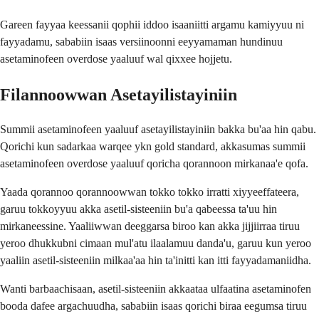
Gareen fayyaa keessanii qophii iddoo isaaniitti argamu kamiyyuu ni
fayyadamu, sababiin isaas versiinoonni eeyyamaman hundinuu
asetaminofeen overdose yaaluuf wal qixxee hojjetu.
Filannoowwan Asetayilistayiniin
Summii asetaminofeen yaaluuf asetayilistayiniin bakka bu'aa hin qabu.
Qorichi kun sadarkaa warqee ykn gold standard, akkasumas summii
asetaminofeen overdose yaaluuf qoricha qorannoon mirkanaa'e qofa.
Yaada qorannoo qorannoowwan tokko tokko irratti xiyyeeffateera,
garuu tokkoyyuu akka asetil-sisteeniin bu'a qabeessa ta'uu hin
mirkaneessine. Yaaliiwwan deeggarsa biroo kan akka jijjiirraa tiruu
yeroo dhukkubni cimaan mul'atu ilaalamuu danda'u, garuu kun yeroo
yaaliin asetil-sisteeniin milkaa'aa hin ta'initti kan itti fayyadamaniidha.
Wanti barbaachisaan, asetil-sisteeniin akkaataa ulfaatina asetaminofen
booda dafee argachuudha, sababiin isaas qorichi biraa eegumsa tiruu