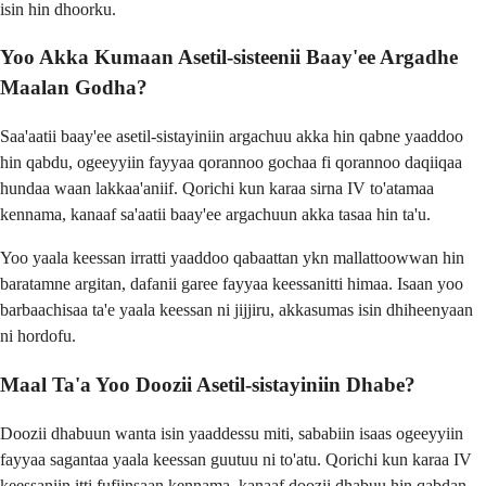
isin hin dhoorku.
Yoo Akka Kumaan Asetil-sisteenii Baay'ee Argadhe
Maalan Godha?
Saa'aatii baay'ee asetil-sistayiniin argachuu akka hin qabne yaaddoo
hin qabdu, ogeeyyiin fayyaa qorannoo gochaa fi qorannoo daqiiqaa
hundaa waan lakkaa'aniif. Qorichi kun karaa sirna IV to'atamaa
kennama, kanaaf sa'aatii baay'ee argachuun akka tasaa hin ta'u.
Yoo yaala keessan irratti yaaddoo qabaattan ykn mallattoowwan hin
baratamne argitan, dafanii garee fayyaa keessanitti himaa. Isaan yoo
barbaachisaa ta'e yaala keessan ni jijjiru, akkasumas isin dhiheenyaan
ni hordofu.
Maal Ta'a Yoo Doozii Asetil-sistayiniin Dhabe?
Doozii dhabuun wanta isin yaaddessu miti, sababiin isaas ogeeyyiin
fayyaa sagantaa yaala keessan guutuu ni to'atu. Qorichi kun karaa IV
keessaniin itti fufiinsaan kennama, kanaaf doozii dhabuu hin qabdan.