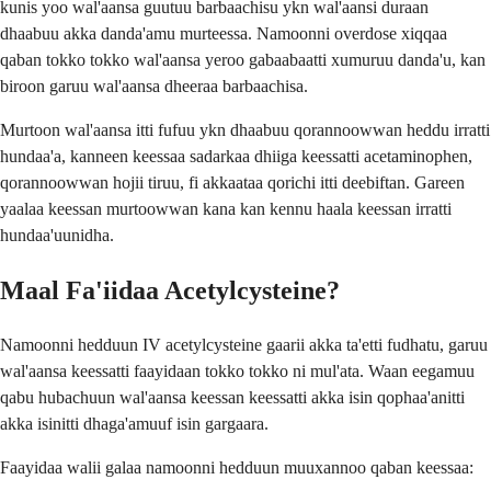
kunis yoo wal'aansa guutuu barbaachisu ykn wal'aansi duraan
dhaabuu akka danda'amu murteessa. Namoonni overdose xiqqaa
qaban tokko tokko wal'aansa yeroo gabaabaatti xumuruu danda'u, kan
biroon garuu wal'aansa dheeraa barbaachisa.
Murtoon wal'aansa itti fufuu ykn dhaabuu qorannoowwan heddu irratti
hundaa'a, kanneen keessaa sadarkaa dhiiga keessatti acetaminophen,
qorannoowwan hojii tiruu, fi akkaataa qorichi itti deebiftan. Gareen
yaalaa keessan murtoowwan kana kan kennu haala keessan irratti
hundaa'uunidha.
Maal Fa'iidaa Acetylcysteine?
Namoonni hedduun IV acetylcysteine gaarii akka ta'etti fudhatu, garuu
wal'aansa keessatti faayidaan tokko tokko ni mul'ata. Waan eegamuu
qabu hubachuun wal'aansa keessan keessatti akka isin qophaa'anitti
akka isinitti dhaga'amuuf isin gargaara.
Faayidaa walii galaa namoonni hedduun muuxannoo qaban keessaa: