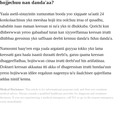
hojjechuu nan danda'aa?
Yaala asetil-sistayiniin xumurattan booda yoo xiqqaate sa'aatii 24
konkolaachisuu ykn meeshaa hojii irra oolchuu irraa of qusadhu,
sababiin isaas mataan keessan ni na'a ykn ni dhukkuba. Qorichi kun
dhibeewwan yeroo gabaabaaf turan kan xiyyeeffannaa keessan irratti
dhiibbaa geessisuu ykn saffisaan deebii kennuu danda'u fiduu danda'a.
Namoonni baay'een erga yaala argatanii guyyaa tokko ykn lama
keessatti gara haala isaanii duraatti deebi'u, garuu qaama keessan
dhaggeeffadhaa, hojiiwwan cimaa irratti deebi'uuf hin ariifatiinaa.
Doktarri keessan akkaataa itti akka of dhageessisan irratti hundaa'uun
yeroo hojiiwwan idilee eegaluun nageenya ta'u ilaalchisee qajeelfama
addaa isiniif kenna.
Medical Disclaimer:
This article is for informational purposes only and does not constitute
medical advice. Always consult a qualified healthcare provider for diagnosis and treatment
decisions. If you are experiencing a medical emergency, call 911 or go to the nearest emergency
room immediately.