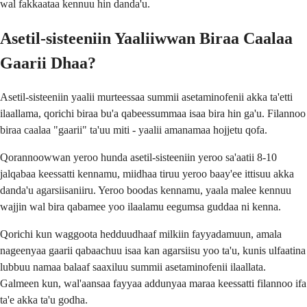
wal fakkaataa kennuu hin danda'u.
Asetil-sisteeniin Yaaliiwwan Biraa Caalaa
Gaarii Dhaa?
Asetil-sisteeniin yaalii murteessaa summii asetaminofenii akka ta'etti
ilaallama, qorichi biraa bu'a qabeessummaa isaa bira hin ga'u. Filannoo
biraa caalaa "gaarii" ta'uu miti - yaalii amanamaa hojjetu qofa.
Qorannoowwan yeroo hunda asetil-sisteeniin yeroo sa'aatii 8-10
jalqabaa keessatti kennamu, miidhaa tiruu yeroo baay'ee ittisuu akka
danda'u agarsiisaniiru. Yeroo boodas kennamu, yaala malee kennuu
wajjin wal bira qabamee yoo ilaalamu eegumsa guddaa ni kenna.
Qorichi kun waggoota hedduudhaaf milkiin fayyadamuun, amala
nageenyaa gaarii qabaachuu isaa kan agarsiisu yoo ta'u, kunis ulfaatina
lubbuu namaa balaaf saaxiluu summii asetaminofenii ilaallata.
Galmeen kun, wal'aansaa fayyaa addunyaa maraa keessatti filannoo ifa
ta'e akka ta'u godha.