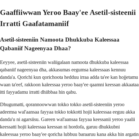
Gaaffiiwwan Yeroo Baay'ee Asetil-sisteenii
Irratti Gaafatamaniif
Asetil-sisteeniin Namoota Dhukkuba Kaleessaa
Qabaniif Nageenyaa Dhaa?
Eeyyee, asetil-sisteeniin waliigalaan namoota dhukkuba kaleessaa
qabaniif nageenyaa dha, akkasumas eegumsa kaleessaas kennuu
danda'a. Qorichi kun qorichoota hedduu irraa adda ta'ee kan hojjetamu
waan ta'eef, rakkoon kaleessaa yeroo baay'ee qaamni keessan akkaataa
itti fayyadamu irratti dhiibbaa hin qabu.
Dhugumatti, qorannoowwan tokko tokko asetil-sisteeniin yeroo
adeemsa wal'aansaa fayyaa tokko tokkotti hojii kaleessaa eeguu akka
danda'u ni agarsiisu. Gareen wal'aansaa fayyaa keessanii yeroo yaalii
keessatti hojii kaleessaa keessan ni hordofa, garuu dhukkubni
kaleessaa yeroo baay'ee qoricha lubbuu baraaruu kana akka hin argatin