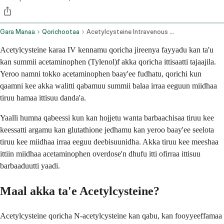
Gara Manaa
Qorichootaa
Acetylcysteine Intravenous Route
Acetylcysteine karaa IV kennamu qoricha jireenya fayyadu kan ta'u
kan summii acetaminophen (Tylenol)f akka qoricha ittisaatti tajaajila.
Yeroo namni tokko acetaminophen baay'ee fudhatu, qorichi kun
qaamni kee akka walitti qabamuu summii balaa irraa eeguun miidhaa
tiruu hamaa ittisuu danda'a.
Yaalli humna qabeessi kun kan hojjetu wanta barbaachisaa tiruu kee
keessatti argamu kan glutathione jedhamu kan yeroo baay'ee seelota
tiruu kee miidhaa irraa eeguu deebisuunidha. Akka tiruu kee meeshaa
ittiin miidhaa acetaminophen overdose'n dhufu itti ofirraa ittisuu
barbaaduutti yaadi.
Maal akka ta'e Acetylcysteine?
Acetylcysteine qoricha N-acetylcysteine kan qabu, kan fooyyeeffamaa