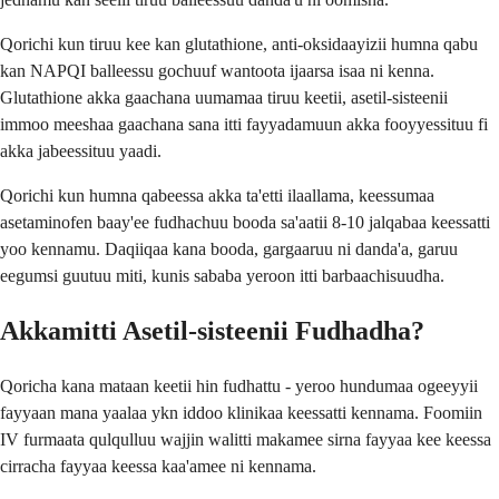
Qorichi kun tiruu kee kan glutathione, anti-oksidaayizii humna qabu
kan NAPQI balleessu gochuuf wantoota ijaarsa isaa ni kenna.
Glutathione akka gaachana uumamaa tiruu keetii, asetil-sisteenii
immoo meeshaa gaachana sana itti fayyadamuun akka fooyyessituu fi
akka jabeessituu yaadi.
Qorichi kun humna qabeessa akka ta'etti ilaallama, keessumaa
asetaminofen baay'ee fudhachuu booda sa'aatii 8-10 jalqabaa keessatti
yoo kennamu. Daqiiqaa kana booda, gargaaruu ni danda'a, garuu
eegumsi guutuu miti, kunis sababa yeroon itti barbaachisuudha.
Akkamitti Asetil-sisteenii Fudhadha?
Qoricha kana mataan keetii hin fudhattu - yeroo hundumaa ogeeyyii
fayyaan mana yaalaa ykn iddoo klinikaa keessatti kennama. Foomiin
IV furmaata qulqulluu wajjin walitti makamee sirna fayyaa kee keessa
cirracha fayyaa keessa kaa'amee ni kennama.