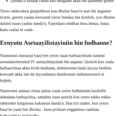
Qomaa fi kusaan cimaa kan dhugaatii akka hin qabamne godhu
Yeroo rakkooleen gurguddoon kun dhufan baay'ee kan hin argamne
ta'anis, gareen yaalaa keessanii yeroo hundaa isin hordofa, yoo dhufan
dafanii isaan yaaluu danda'u. Faayidaan miidhaa tiruu ittisuu, balaa
kana caalaa ni caala.
Eenyutu Asetaayilistayiniin hin fudhanne?
Namoonni muraasni baay'een yeroo isaan barbaachisutti summii
asetaminofeeniinif IV asetayilistayiniin hin argatan. Qorichi kun yaala
barbaachisaa akka ta'etti ilaallama, doktaroonni haala fayyaa hedduu
keessatti akka isin itti fayyadamuu dandeessan mirkaneessuuf ni
hojjetu.
Namoonni asimaa cimaa qaban yaala yeroo fudhatanitti hordoffii
dabalataa barbaachisa, sababiin isaas qorichi kun yeroo tokko tokko
rakkoolee hargansuu kakaasuu danda'a. Haa ta'u malee, kun yeroo
baay'ee yaala hin dhorku - kana jechuun eeggannoo caalmaa
barbaachisaa jechuudha.