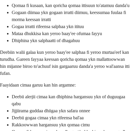
Qomaa fi kusaan, kan qoricha qomaa ittisuun to'atamuu danda'u
Gogaan diimaa ykn gogaan irratti diimuu, keessumaa fuulaa fi
morma keessan irratti
Gogaa irratti rifeensa salphaa ykn itituu
Mataa dhukkisa kan yeroo baay'ee ofumaa fayyu
Dhiphina ykn salphaatti of dhagahuu
Deebiin walii galaa kun yeroo baay'ee salphaa fi yeroo murtaa'eef kan
turudha. Gareen fayyaa keessan qoricha qomaa ykn mallattoowwan
hin mijanne biroo to'achuuf isin gargaaruu danda'a yeroo wal'aansa itti
fufan.
Faayidaan cimaa garuu kan hin argamne:
Deebii alerjii cimaa kan dhiphina hargansuu ykn of duguugaa
qabu
Jijjiirama guddaa dhiigaa ykn safara onnee
Deebii gogaa cimaa ykn rifeensa bal'aa
Rakkoowwan hargansuu ykn qomaa cimu