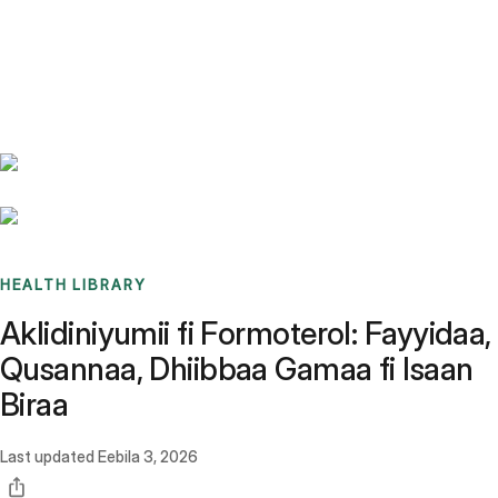
Benchmarks
Stories
FAQ
Sign up / Log in
HEALTH LIBRARY
Aklidiniyumii fi Formoterol: Fayyidaa,
Qusannaa, Dhiibbaa Gamaa fi Isaan
Biraa
Last updated
Eebila 3, 2026