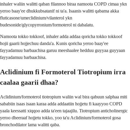
inhaler waliin walitti qaban filannoo biraa namoota COPD cimaa ykn
yeroo baay'ee dhukkubsatanif ni ta'a. Isaanis walitti qabama akka
fluticasone/umeclidinium/vilanterol ykn
budesonide/glycopyrronium/formoterol ni dabalatu.
Namoota tokko tokkoof, inhaler adda addaa qoricha tokko tokkoof
hojii gaarii hojjechuu danda'a. Kunis qoricha yeroo baay'ee
fayyadamuu barbaachisa garuu meeshaalee hedduu guyyaa guyyaan
fayyadamuu barbaachisa.
Aclidinium fi Formoterol Tiotropium irra
caalaa gaarii dhaa?
Aclidinium/formoterol tiotropium waliin wal bira qabuun salphaa miti
sababiin isaas isaan karaa adda addaatiin hojjetu fi kaayyoo COPD
yaala keessatti xiqqoo adda ta'een tajaajilu. Tiotropium anticholinergic
yeroo dheeraaf hojjetu tokko, yoo ta'u Aclidinium/formoterol gosa
bronchodilator lama walitti qaba.