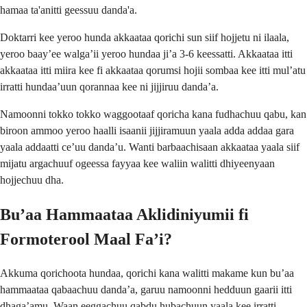
hamaa ta'anitti geessuu danda'a.
Doktarri kee yeroo hunda akkaataa qorichi sun siif hojjetu ni ilaala,
yeroo baay’ee walga’ii yeroo hundaa ji’a 3-6 keessatti. Akkaataa itti
akkaataa itti miira kee fi akkaataa qorumsi hojii sombaa kee itti mul’atu
irratti hundaa’uun qorannaa kee ni jijjiruu danda’a.
Namoonni tokko tokko waggootaaf qoricha kana fudhachuu qabu, kan
biroon ammoo yeroo haalli isaanii jijjiramuun yaala adda addaa gara
yaala addaatti ce’uu danda’u. Wanti barbaachisaan akkaataa yaala siif
mijatu argachuuf ogeessa fayyaa kee waliin walitti dhiyeenyaan
hojjechuu dha.
Bu’aa Hammaataa Aklidiniyumii fi
Formoterool Maal Fa’i?
Akkuma qorichoota hundaa, qorichi kana walitti makame kun bu’aa
hammaataa qabaachuu danda’a, garuu namoonni hedduun gaarii itti
dhaga’amu. Waan eeggachuu qabdu hubachuun yaala kee irratti