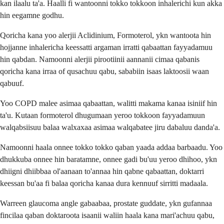
kan ilaalu ta'a. Haalli fi wantoonni tokko tokkoon inhalerichi kun akka
hin eegamne godhu.
Qoricha kana yoo alerjii Aclidinium, Formoterol, ykn wantoota hin
hojjanne inhalericha keessatti argaman irratti qabaattan fayyadamuu
hin qabdan. Namoonni alerjii pirootiinii aannanii cimaa qabanis
qoricha kana irraa of qusachuu qabu, sababiin isaas laktoosii waan
qabuuf.
Yoo COPD malee asimaa qabaattan, walitti makama kanaa isiniif hin
ta'u. Kutaan formoterol dhugumaan yeroo tokkoon fayyadamuun
walqabsiisuu balaa walxaxaa asimaa walqabatee jiru dabaluu danda'a.
Namoonni haala onnee tokko tokko qaban yaada addaa barbaadu. Yoo
dhukkuba onnee hin baratamne, onnee gadi bu'uu yeroo dhihoo, ykn
dhiigni dhiibbaa ol'aanaan to'annaa hin qabne qabaattan, doktarri
keessan bu'aa fi balaa qoricha kanaa dura kennuuf sirritti madaala.
Warreen glaucoma angle gabaabaa, prostate guddate, ykn gufannaa
fincilaa qaban doktaroota isaanii waliin haala kana mari'achuu qabu,