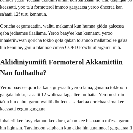
keessatti, yoo ta'u formoterol immoo gargaarsa yeroo dheeraa kan
sa'aatii 12f turu kennuun.
Qoricha eegumsaatiin, walitti makamni kun humna giddu galeessa
qaba jedhamee ilaallama. Yeroo baay'ee kan kennamu yeroo
inhaleriiwwan qoricha tokko qofa qaban to'annoo mallattoolee ga'aa
hin kennine, garuu filannoo cimaa COPD to'achuuf argamu miti.
Aklidiniyumiifi Formoterol Akkamittiin
Nan fudhadha?
Yeroo baay'ee qoricha kana guyyaatti yeroo lama, ganama tokkoo fi
galgala tokko, sa'aatii 12 walirraa fagaattee fudhatta. Yeroon sirriin
ta'uu hin qabu, garuu walitti dhufeensi sadarkaa qorichaa sirna kee
keessatti eeguu gargaara.
Inhalerii kee fayyadamuu kee dura, afaan kee bishaanin mi'essi garuu
hin liqimsin. Tarsiimoon salphaan kun akka hin aaramneef gargaaraa fi