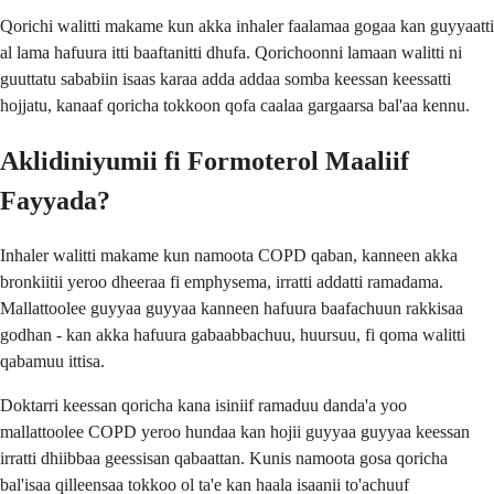
Qorichi walitti makame kun akka inhaler faalamaa gogaa kan guyyaatti
al lama hafuura itti baaftanitti dhufa. Qorichoonni lamaan walitti ni
guuttatu sababiin isaas karaa adda addaa somba keessan keessatti
hojjatu, kanaaf qoricha tokkoon qofa caalaa gargaarsa bal'aa kennu.
Aklidiniyumii fi Formoterol Maaliif
Fayyada?
Inhaler walitti makame kun namoota COPD qaban, kanneen akka
bronkiitii yeroo dheeraa fi emphysema, irratti addatti ramadama.
Mallattoolee guyyaa guyyaa kanneen hafuura baafachuun rakkisaa
godhan - kan akka hafuura gabaabbachuu, huursuu, fi qoma walitti
qabamuu ittisa.
Doktarri keessan qoricha kana isiniif ramaduu danda'a yoo
mallattoolee COPD yeroo hundaa kan hojii guyyaa guyyaa keessan
irratti dhiibbaa geessisan qabaattan. Kunis namoota gosa qoricha
bal'isaa qilleensaa tokkoo ol ta'e kan haala isaanii to'achuuf