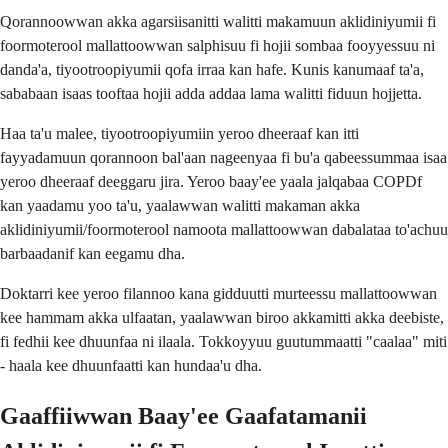
Qorannoowwan akka agarsiisanitti walitti makamuun aklidiniyumii fi
foormoterool mallattoowwan salphisuu fi hojii sombaa fooyyessuu ni
danda'a, tiyootroopiyumii qofa irraa kan hafe. Kunis kanumaaf ta'a,
sababaan isaas tooftaa hojii adda addaa lama walitti fiduun hojjetta.
Haa ta'u malee, tiyootroopiyumiin yeroo dheeraaf kan itti
fayyadamuun qorannoon bal'aan nageenyaa fi bu'a qabeessummaa isaa
yeroo dheeraaf deeggaru jira. Yeroo baay'ee yaala jalqabaa COPDf
kan yaadamu yoo ta'u, yaalawwan walitti makaman akka
aklidiniyumii/foormoterool namoota mallattoowwan dabalataa to'achuu
barbaadanif kan eegamu dha.
Doktarri kee yeroo filannoo kana gidduutti murteessu mallattoowwan
kee hammam akka ulfaatan, yaalawwan biroo akkamitti akka deebiste,
fi fedhii kee dhuunfaa ni ilaala. Tokkoyyuu guutummaatti "caalaa" miti
- haala kee dhuunfaatti kan hundaa'u dha.
Gaaffiiwwan Baay'ee Gaafatamanii