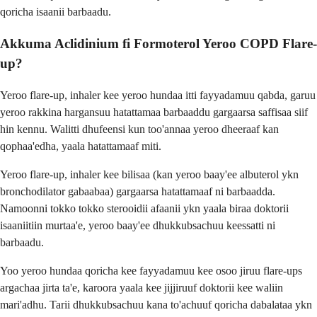
qoricha isaanii barbaadu.
Akkuma Aclidinium fi Formoterol Yeroo COPD Flare-
up?
Yeroo flare-up, inhaler kee yeroo hundaa itti fayyadamuu qabda, garuu
yeroo rakkina hargansuu hatattamaa barbaaddu gargaarsa saffisaa siif
hin kennu. Walitti dhufeensi kun too'annaa yeroo dheeraaf kan
qophaa'edha, yaala hatattamaaf miti.
Yeroo flare-up, inhaler kee bilisaa (kan yeroo baay'ee albuterol ykn
bronchodilator gabaabaa) gargaarsa hatattamaaf ni barbaadda.
Namoonni tokko tokko sterooidii afaanii ykn yaala biraa doktorii
isaaniitiin murtaa'e, yeroo baay'ee dhukkubsachuu keessatti ni
barbaadu.
Yoo yeroo hundaa qoricha kee fayyadamuu kee osoo jiruu flare-ups
argachaa jirta ta'e, karoora yaala kee jijjiruuf doktorii kee waliin
mari'adhu. Tarii dhukkubsachuu kana to'achuuf qoricha dabalataa ykn