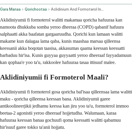
Gara Manaa
Qorichootaa
Aclidinium And Formoterol Inhalation Route
Aklidiniyumii fi formoterol walitti makamaa qoricha hafuuraa kan
namoota dhukkuba somba yeroo dheeraa (COPD) qabanif hafuura
salphaatti akka baafatan gargaaruudha. Qorichi kun lamaan walitti
makame kun dalagaa lama qaba, kunis maashaa marsaa qilleensa
keessanii akka boqotan taasisa, akkasumas qaama keessan keessatti
barbaduu hir'isa. Kunis guyyaa guyyaatti yeroo dheeraaf fayyadamuun
kan qophaa'e yoo ta'u, rakkoolee hafuuraa tasaa ittisuuf malee.
Aklidiniyumii fi Formoterol Maali?
Aklidiniyumii fi formoterol gosa qoricha bal'isaa qilleensaa lama walitti
maku - qoricha qilleensa keessan bana. Aklidiniyumii garee
antikoolineerjikii jedhamu keessa kan jiru yoo ta'u, formoterol immoo
beetaa-2 agonistii yeroo dheeraaf hojjetudha. Walumaan, karaa
hafuuraa keessan banaa gochuufi qoma keessatti walitti qabamuu
hir'isuuf garee tokko ta'anii hojjatu.