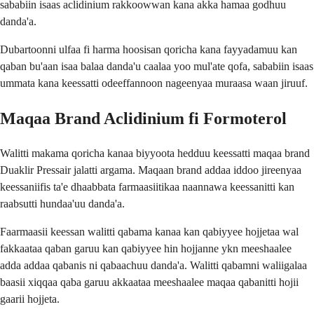
sababiin isaas aclidinium rakkoowwan kana akka hamaa godhuu
danda'a.
Dubartoonni ulfaa fi harma hoosisan qoricha kana fayyadamuu kan
qaban bu'aan isaa balaa danda'u caalaa yoo mul'ate qofa, sababiin isaas
ummata kana keessatti odeeffannoon nageenyaa muraasa waan jiruuf.
Maqaa Brand Aclidinium fi Formoterol
Walitti makama qoricha kanaa biyyoota hedduu keessatti maqaa brand
Duaklir Pressair jalatti argama. Maqaan brand addaa iddoo jireenyaa
keessaniifis ta'e dhaabbata farmaasiitikaa naannawa keessanitti kan
raabsutti hundaa'uu danda'a.
Faarmaasii keessan walitti qabama kanaa kan qabiyyee hojjetaa wal
fakkaataa qaban garuu kan qabiyyee hin hojjanne ykn meeshaalee
adda addaa qabanis ni qabaachuu danda'a. Walitti qabamni waliigalaa
baasii xiqqaa qaba garuu akkaataa meeshaalee maqaa qabanitti hojii
gaarii hojjeta.