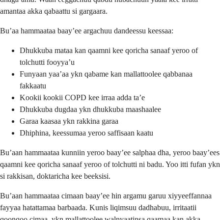
amantaa akka qabaattu si gargaara.
Bu’aa hammaataa baay’ee argachuu dandeessu keessaa:
Dhukkuba mataa kan qaamni kee qoricha sanaaf yeroo of
tolchutti fooyya’u
Funyaan yaa’aa ykn qabame kan mallattoolee qabbanaa
fakkaatu
Kookii kookii COPD kee irraa adda ta’e
Dhukkuba dugdaa ykn dhukkuba maashaalee
Garaa kaasaa ykn rakkina garaa
Dhiphina, keessumaa yeroo saffisaan kaatu
Bu’aan hammaataa kunniin yeroo baay’ee salphaa dha, yeroo baay’ees
qaamni kee qoricha sanaaf yeroo of tolchutti ni badu. Yoo itti fufan ykn
si rakkisan, doktaricha kee beeksisi.
Bu’aan hammaataa cimaan baay’ee hin argamu garuu xiyyeeffannaa
fayyaa hatattamaa barbaada. Kunis liqimsuu dadhabuu, irritaatii
qoonqoo cimaa, ykn mallattoolee walnyaatinsa qaamaa kan akka