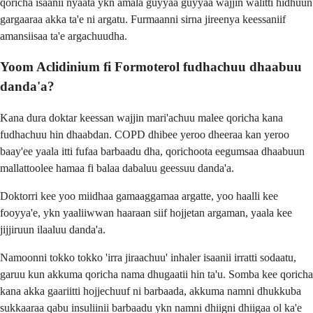
qoricha isaanii nyaata ykn amala guyyaa guyyaa wajjin walitti hidhuun
gargaaraa akka ta'e ni argatu. Furmaanni sirna jireenya keessaniif
amansiisaa ta'e argachuudha.
Yoom Aclidinium fi Formoterol fudhachuu dhaabuu
danda'a?
Kana dura doktar keessan wajjin mari'achuu malee qoricha kana
fudhachuu hin dhaabdan. COPD dhibee yeroo dheeraa kan yeroo
baay'ee yaala itti fufaa barbaadu dha, qorichoota eegumsaa dhaabuun
mallattoolee hamaa fi balaa dabaluu geessuu danda'a.
Doktorri kee yoo miidhaa gamaaggamaa argatte, yoo haalli kee
fooyya'e, ykn yaaliiwwan haaraan siif hojjetan argaman, yaala kee
jijjiruun ilaaluu danda'a.
Namoonni tokko tokko 'irra jiraachuu' inhaler isaanii irratti sodaatu,
garuu kun akkuma qoricha nama dhugaatii hin ta'u. Somba kee qoricha
kana akka gaariitti hojjechuuf ni barbaada, akkuma namni dhukkuba
sukkaaraa qabu insuliinii barbaadu ykn namni dhiigni dhiigaa ol ka'e