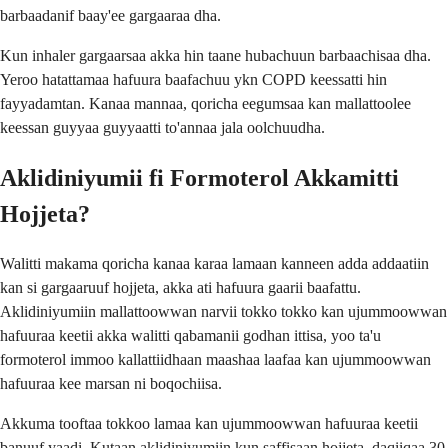
barbaadanif baay'ee gargaaraa dha.
Kun inhaler gargaarsaa akka hin taane hubachuun barbaachisaa dha.
Yeroo hatattamaa hafuura baafachuu ykn COPD keessatti hin
fayyadamtan. Kanaa mannaa, qoricha eegumsaa kan mallattoolee
keessan guyyaa guyyaatti to'annaa jala oolchuudha.
Aklidiniyumii fi Formoterol Akkamitti
Hojjeta?
Walitti makama qoricha kanaa karaa lamaan kanneen adda addaatiin
kan si gargaaruuf hojjeta, akka ati hafuura gaarii baafattu.
Aklidiniyumiin mallattoowwan narvii tokko tokko kan ujummoowwan
hafuuraa keetii akka walitti qabamanii godhan ittisa, yoo ta'u
formoterol immoo kallattiidhaan maashaa laafaa kan ujummoowwan
hafuuraa kee marsan ni boqochiisa.
Akkuma tooftaa tokkoo lamaa kan ujummoowwan hafuuraa keetii
banuuf yaadi. Kutaan aklidiniyumiin kun saffisaan hojjeta, daqiiqaa 30