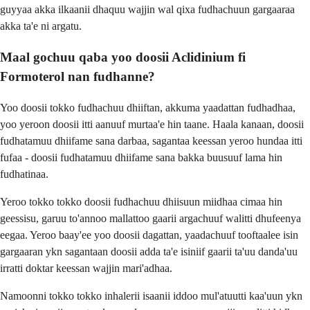
guyyaa akka ilkaanii dhaquu wajjin wal qixa fudhachuun gargaaraa
akka ta'e ni argatu.
Maal gochuu qaba yoo doosii Aclidinium fi
Formoterol nan fudhanne?
Yoo doosii tokko fudhachuu dhiiftan, akkuma yaadattan fudhadhaa,
yoo yeroon doosii itti aanuuf murtaa'e hin taane. Haala kanaan, doosii
fudhatamuu dhiifame sana darbaa, sagantaa keessan yeroo hundaa itti
fufaa - doosii fudhatamuu dhiifame sana bakka buusuuf lama hin
fudhatinaa.
Yeroo tokko tokko doosii fudhachuu dhiisuun miidhaa cimaa hin
geessisu, garuu to'annoo mallattoo gaarii argachuuf walitti dhufeenya
eegaa. Yeroo baay'ee yoo doosii dagattan, yaadachuuf tooftaalee isin
gargaaran ykn sagantaan doosii adda ta'e isiniif gaarii ta'uu danda'uu
irratti doktar keessan wajjin mari'adhaa.
Namoonni tokko tokko inhalerii isaanii iddoo mul'atuutti kaa'uun ykn