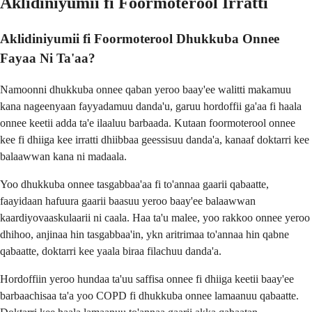
Aklidiniyumii fi Foormoterool Irratti
Aklidiniyumii fi Foormoterool Dhukkuba Onnee
Fayaa Ni Ta'aa?
Namoonni dhukkuba onnee qaban yeroo baay'ee walitti makamuu
kana nageenyaan fayyadamuu danda'u, garuu hordoffii ga'aa fi haala
onnee keetii adda ta'e ilaaluu barbaada. Kutaan foormoterool onnee
kee fi dhiiga kee irratti dhiibbaa geessisuu danda'a, kanaaf doktarri kee
balaawwan kana ni madaala.
Yoo dhukkuba onnee tasgabbaa'aa fi to'annaa gaarii qabaatte,
faayidaan hafuura gaarii baasuu yeroo baay'ee balaawwan
kaardiyovaaskulaarii ni caala. Haa ta'u malee, yoo rakkoo onnee yeroo
dhihoo, anjinaa hin tasgabbaa'in, ykn aritrimaa to'annaa hin qabne
qabaatte, doktarri kee yaala biraa filachuu danda'a.
Hordoffiin yeroo hundaa ta'uu saffisa onnee fi dhiiga keetii baay'ee
barbaachisaa ta'a yoo COPD fi dhukkuba onnee lamaanuu qabaatte.