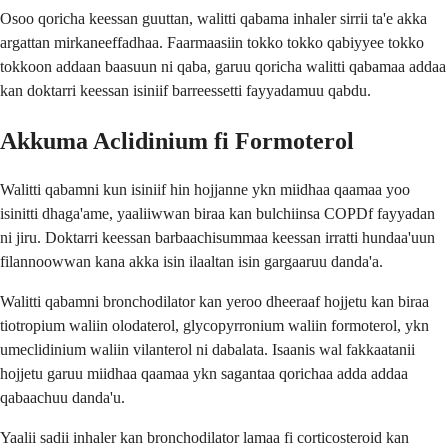
Osoo qoricha keessan guuttan, walitti qabama inhaler sirrii ta'e akka
argattan mirkaneeffadhaa. Faarmaasiin tokko tokko qabiyyee tokko
tokkoon addaan baasuun ni qaba, garuu qoricha walitti qabamaa addaa
kan doktarri keessan isiniif barreessetti fayyadamuu qabdu.
Akkuma Aclidinium fi Formoterol
Walitti qabamni kun isiniif hin hojjanne ykn miidhaa qaamaa yoo
isinitti dhaga'ame, yaaliiwwan biraa kan bulchiinsa COPDf fayyadan
ni jiru. Doktarri keessan barbaachisummaa keessan irratti hundaa'uun
filannoowwan kana akka isin ilaaltan isin gargaaruu danda'a.
Walitti qabamni bronchodilator kan yeroo dheeraaf hojjetu kan biraa
tiotropium waliin olodaterol, glycopyrronium waliin formoterol, ykn
umeclidinium waliin vilanterol ni dabalata. Isaanis wal fakkaatanii
hojjetu garuu miidhaa qaamaa ykn sagantaa qorichaa adda addaa
qabaachuu danda'u.
Yaalii sadii inhaler kan bronchodilator lamaa fi corticosteroid kan