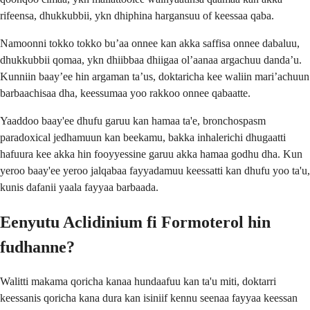
rifeensa, dhukkubbii, ykn dhiphina hargansuu of keessaa qaba.
Namoonni tokko tokko bu’aa onnee kan akka saffisa onnee dabaluu,
dhukkubbii qomaa, ykn dhiibbaa dhiigaa ol’aanaa argachuu danda’u.
Kunniin baay’ee hin argaman ta’us, doktaricha kee waliin mari’achuun
barbaachisaa dha, keessumaa yoo rakkoo onnee qabaatte.
Yaaddoo baay'ee dhufu garuu kan hamaa ta'e, bronchospasm
paradoxical jedhamuun kan beekamu, bakka inhalerichi dhugaatti
hafuura kee akka hin fooyyessine garuu akka hamaa godhu dha. Kun
yeroo baay'ee yeroo jalqabaa fayyadamuu keessatti kan dhufu yoo ta'u,
kunis dafanii yaala fayyaa barbaada.
Eenyutu Aclidinium fi Formoterol hin
fudhanne?
Walitti makama qoricha kanaa hundaafuu kan ta'u miti, doktarri
keessanis qoricha kana dura kan isiniif kennu seenaa fayyaa keessan