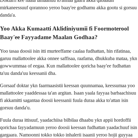
Doktarri kee haala lamaanuu to'annaa gaarii akka qabaatan
mirkaneessuuf qorannoo yeroo baay'ee godhamu akka gootu si gorsuu
danda'a.
Yoo Akka Kumaatti Aklidiniyumii fi Foormoterool
Baay'ee Fayyadame Maalan Godhaa?
Yoo tasaa doosii isin itti murteeffame caalaa fudhattan, hin rifatinaa,
garuu mallattoolee akka onnee saffisaa, raafama, dhukkuba mataa, ykn
gowwummaa of eegaa. Kun mallattoolee qoricha baay'ee fudhattan
ta'uu danda'uu keessanii dha.
Gorsaaf doktar ykn faarmaasistii keessan quunnamaa, keessumaa yoo
mallattoolee yaaddessaa ta'an argitan. Isaan yaala fayyaa barbaachisuu
fi akkamitti sagantaa doosii keessanii fuula duraa akka to'attan isin
gorsuu danda'u.
Fuula duraa ittisuuf, yaadachiisa bilbilaa dhaabu ykn appii hordoffii
qorichaa fayyadamuun yeroo doosii keessan fudhattan yaadachuuf isin
gargaara. Namoonni tokko tokko inhalerii isaanii yeroo hojii guyyaa