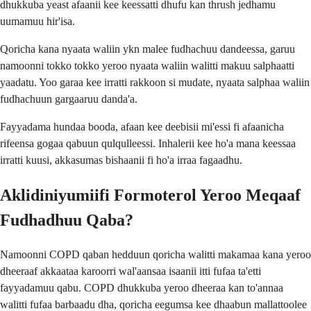
dhukkuba yeast afaanii kee keessatti dhufu kan thrush jedhamu
uumamuu hir'isa.
Qoricha kana nyaata waliin ykn malee fudhachuu dandeessa, garuu
namoonni tokko tokko yeroo nyaata waliin walitti makuu salphaatti
yaadatu. Yoo garaa kee irratti rakkoon si mudate, nyaata salphaa waliin
fudhachuun gargaaruu danda'a.
Fayyadama hundaa booda, afaan kee deebisii mi'essi fi afaanicha
rifeensa gogaa qabuun qulqulleessi. Inhalerii kee ho'a mana keessaa
irratti kuusi, akkasumas bishaanii fi ho'a irraa fagaadhu.
Aklidiniyumiifi Formoterol Yeroo Meqaaf
Fudhadhuu Qaba?
Namoonni COPD qaban hedduun qoricha walitti makamaa kana yeroo
dheeraaf akkaataa karoorri wal'aansaa isaanii itti fufaa ta'etti
fayyadamuu qabu. COPD dhukkuba yeroo dheeraa kan to'annaa
walitti fufaa barbaadu dha, qoricha eegumsa kee dhaabun mallattoolee