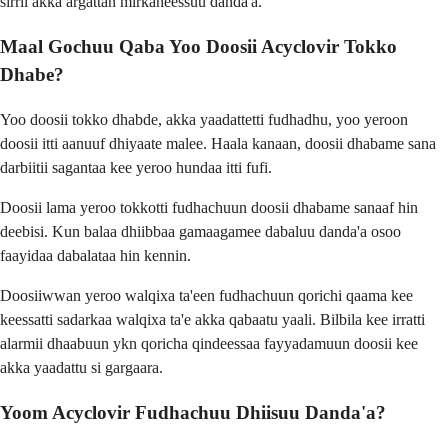
sirrii akka argattan mirkaneessuu danda'a.
Maal Gochuu Qaba Yoo Doosii Acyclovir Tokko
Dhabe?
Yoo doosii tokko dhabde, akka yaadattetti fudhadhu, yoo yeroon
doosii itti aanuuf dhiyaate malee. Haala kanaan, doosii dhabame sana
darbiitii sagantaa kee yeroo hundaa itti fufi.
Doosii lama yeroo tokkotti fudhachuun doosii dhabame sanaaf hin
deebisi. Kun balaa dhiibbaa gamaagamee dabaluu danda'a osoo
faayidaa dabalataa hin kennin.
Doosiiwwan yeroo walqixa ta'een fudhachuun qorichi qaama kee
keessatti sadarkaa walqixa ta'e akka qabaatu yaali. Bilbila kee irratti
alarmii dhaabuun ykn qoricha qindeessaa fayyadamuun doosii kee
akka yaadattu si gargaara.
Yoom Acyclovir Fudhachuu Dhiisuu Danda'a?