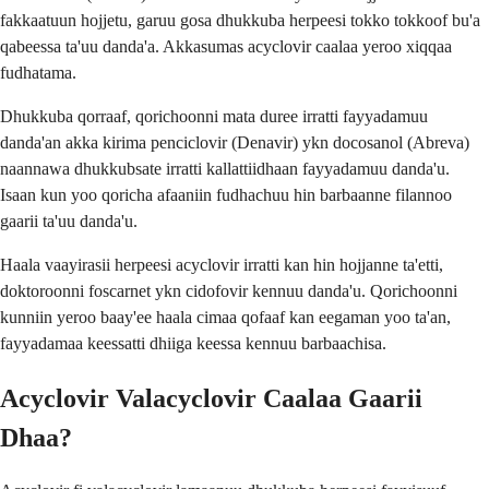
fakkaatuun hojjetu, garuu gosa dhukkuba herpeesi tokko tokkoof bu'a
qabeessa ta'uu danda'a. Akkasumas acyclovir caalaa yeroo xiqqaa
fudhatama.
Dhukkuba qorraaf, qorichoonni mata duree irratti fayyadamuu
danda'an akka kirima penciclovir (Denavir) ykn docosanol (Abreva)
naannawa dhukkubsate irratti kallattiidhaan fayyadamuu danda'u.
Isaan kun yoo qoricha afaaniin fudhachuu hin barbaanne filannoo
gaarii ta'uu danda'u.
Haala vaayirasii herpeesi acyclovir irratti kan hin hojjanne ta'etti,
doktoroonni foscarnet ykn cidofovir kennuu danda'u. Qorichoonni
kunniin yeroo baay'ee haala cimaa qofaaf kan eegaman yoo ta'an,
fayyadamaa keessatti dhiiga keessa kennuu barbaachisa.
Acyclovir Valacyclovir Caalaa Gaarii
Dhaa?