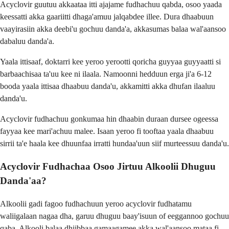
Acyclovir guutuu akkaataa itti ajajame fudhachuu qabda, osoo yaada
keessatti akka gaariitti dhaga'amuu jalqabdee illee. Dura dhaabuun
vaayirasiin akka deebi'u gochuu danda'a, akkasumas balaa wal'aansoo
dabaluu danda'a.
Yaala ittisaaf, doktarri kee yeroo yerootti qoricha guyyaa guyyaatti si
barbaachisaa ta'uu kee ni ilaala. Namoonni hedduun erga ji'a 6-12
booda yaala ittisaa dhaabuu danda'u, akkamitti akka dhufan ilaaluu
danda'u.
Acyclovir fudhachuu gonkumaa hin dhaabin duraan dursee ogeessa
fayyaa kee mari'achuu malee. Isaan yeroo fi tooftaa yaala dhaabuu
sirrii ta'e haala kee dhuunfaa irratti hundaa'uun siif murteessuu danda'u.
Acyclovir Fudhachaa Osoo Jirtuu Alkoolii Dhuguu
Danda'aa?
Alkoolii gadi fagoo fudhachuun yeroo acyclovir fudhatamu
waliigalaan nagaa dha, garuu dhuguu baay'isuun of eeggannoo gochuu
qaba. Alkooli balaa dhiibbaa gamaagamee akka wal'aansoo mataa fi