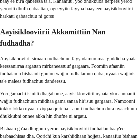
baay'ee bu'a qabeessa ta'a. Kanaafuu, yoo dhukkuba herpees yeroo
yerootti dhufu qabaattan, ogeeyyiin fayyaa baay'een aayisiklooviirii
harkatti qabaachuu ni gorsu.
Aayisiklooviirii Akkamittiin Nan
fudhadha?
Aayisiklooviirii sirnaan fudhachuun fayyadamummaa guddicha yaala
keessanirraa argattan mirkaneessuuf gargaara. Foomiin afaaniin
fudhatamu bishaanii guutuu wajjin fudhatamuu qaba, nyaata wajjinis
ta'e malees fudhachuu dandeessu.
Yoo garaachi isinitti dhagahame, aayisiklooviirii nyaata ykn aannanii
wajjin fudhachuun miidhaa gama sanaa hir'isuu gargaara. Namoonni
tokko tokko nyaata xiqqaa qoricha isaanii fudhachuu dura nyaachuun
dhukkubni onnee akka hin dhufne ni argatu.
Bishaan ga'aa dhuguun yeroo aayisiklooviirii fudhattan baay'ee
barbaachisaa dha. Qorichi kun karshiidhaan hojjeta, kanaafuu bishaan