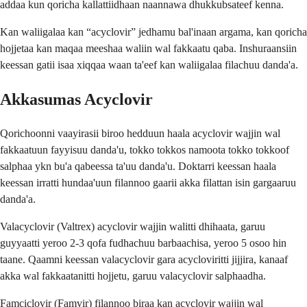
addaa kun qoricha kallattiidhaan naannawa dhukkubsateef kenna.
Kan waliigalaa kan “acyclovir” jedhamu bal'inaan argama, kan qoricha
hojjetaa kan maqaa meeshaa waliin wal fakkaatu qaba. Inshuraansiin
keessan gatii isaa xiqqaa waan ta'eef kan waliigalaa filachuu danda'a.
Akkasumas Acyclovir
Qorichoonni vaayirasii biroo hedduun haala acyclovir wajjin wal
fakkaatuun fayyisuu danda'u, tokko tokkos namoota tokko tokkoof
salphaa ykn bu'a qabeessa ta'uu danda'u. Doktarri keessan haala
keessan irratti hundaa'uun filannoo gaarii akka filattan isin gargaaruu
danda'a.
Valacyclovir (Valtrex) acyclovir wajjin walitti dhihaata, garuu
guyyaatti yeroo 2-3 qofa fudhachuu barbaachisa, yeroo 5 osoo hin
taane. Qaamni keessan valacyclovir gara acycloviritti jijjira, kanaaf
akka wal fakkaatanitti hojjetu, garuu valacyclovir salphaadha.
Famciclovir (Famvir) filannoo biraa kan acyclovir wajjin wal