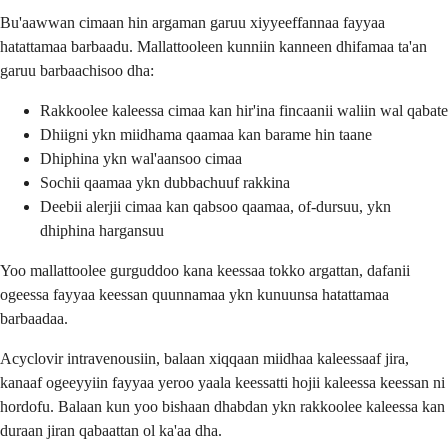
Bu'aawwan cimaan hin argaman garuu xiyyeeffannaa fayyaa
hatattamaa barbaadu. Mallattooleen kunniin kanneen dhifamaa ta'an
garuu barbaachisoo dha:
Rakkoolee kaleessa cimaa kan hir'ina fincaanii waliin wal qabate
Dhiigni ykn miidhama qaamaa kan barame hin taane
Dhiphina ykn wal'aansoo cimaa
Sochii qaamaa ykn dubbachuuf rakkina
Deebii alerjii cimaa kan qabsoo qaamaa, of-dursuu, ykn
dhiphina hargansuu
Yoo mallattoolee gurguddoo kana keessaa tokko argattan, dafanii
ogeessa fayyaa keessan quunnamaa ykn kunuunsa hatattamaa
barbaadaa.
Acyclovir intravenousiin, balaan xiqqaan miidhaa kaleessaaf jira,
kanaaf ogeeyyiin fayyaa yeroo yaala keessatti hojii kaleessa keessan ni
hordofu. Balaan kun yoo bishaan dhabdan ykn rakkoolee kaleessa kan
duraan jiran qabaattan ol ka'aa dha.