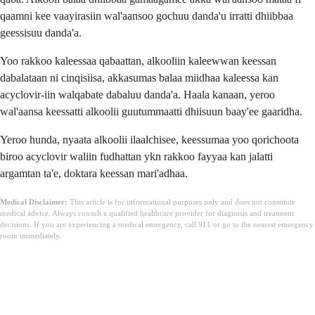
qaamni kee vaayirasiin wal'aansoo gochuu danda'u irratti dhiibbaa
geessisuu danda'a.
Yoo rakkoo kaleessaa qabaattan, alkooliin kaleewwan keessan
dabalataan ni cinqisiisa, akkasumas balaa miidhaa kaleessa kan
acyclovir-iin walqabate dabaluu danda'a. Haala kanaan, yeroo
wal'aansa keessatti alkoolii guutummaatti dhiisuun baay'ee gaaridha.
Yeroo hunda, nyaata alkoolii ilaalchisee, keessumaa yoo qorichoota
biroo acyclovir waliin fudhattan ykn rakkoo fayyaa kan jalatti
argamtan ta'e, doktara keessan mari'adhaa.
Medical Disclaimer:
This article is for informational purposes only and does not constitute
medical advice. Always consult a qualified healthcare provider for diagnosis and treatment
decisions. If you are experiencing a medical emergency, call 911 or go to the nearest emergency
room immediately.