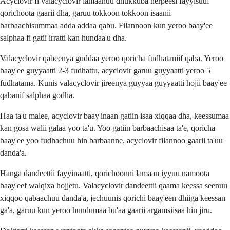
Acyclovir fi valacyclovir lamaanuu dhukkuba herpeesi fayyisuuf
qorichoota gaarii dha, garuu tokkoon tokkoon isaanii
barbaachisummaa adda addaa qabu. Filannoon kun yeroo baay'ee
salphaa fi gatii irratti kan hundaa'u dha.
Valacyclovir qabeenya guddaa yeroo qoricha fudhataniif qaba. Yeroo
baay'ee guyyaatti 2-3 fudhattu, acyclovir garuu guyyaatti yeroo 5
fudhatama. Kunis valacyclovir jireenya guyyaa guyyaatti hojii baay'ee
qabanif salphaa godha.
Haa ta'u malee, acyclovir baay'inaan gatiin isaa xiqqaa dha, keessumaa
kan gosa walii galaa yoo ta'u. Yoo gatiin barbaachisaa ta'e, qoricha
baay'ee yoo fudhachuu hin barbaanne, acyclovir filannoo gaarii ta'uu
danda'a.
Hanga dandeettii fayyinaatti, qorichoonni lamaan iyyuu namoota
baay'eef walqixa hojjetu. Valacyclovir dandeettii qaama keessa seenuu
xiqqoo qabaachuu danda'a, jechuunis qorichi baay'een dhiiga keessan
ga'a, garuu kun yeroo hundumaa bu'aa gaarii argamsiisaa hin jiru.