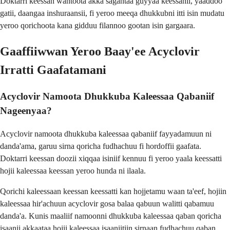
Doktarri keessan wantoota akka sagantaa guyyaa keessanii, yaaddoo
gatii, daangaa inshuraansii, fi yeroo meeqa dhukkubni itti isin mudatu
yeroo qorichoota kana gidduu filannoo gootan isin gargaara.
Gaaffiiwwan Yeroo Baay'ee Acyclovir
Irratti Gaafatamani
Acyclovir Namoota Dhukkuba Kaleessaa Qabaniif
Nageenyaa?
Acyclovir namoota dhukkuba kaleessaa qabaniif fayyadamuun ni
danda'ama, garuu sirna qoricha fudhachuu fi hordoffii gaafata.
Doktarri keessan doozii xiqqaa isiniif kennuu fi yeroo yaala keessatti
hojii kaleessaa keessan yeroo hunda ni ilaala.
Qorichi kaleessaan keessan keessatti kan hojjetamu waan ta'eef, hojiin
kaleessaa hir'achuun acyclovir gosa balaa qabuun walitti qabamuu
danda'a. Kunis maaliif namoonni dhukkuba kaleessaa qaban qoricha
isaanii akkaataa hojii kaleessaa isaaniitiin sirnaan fudhachuu qaban.