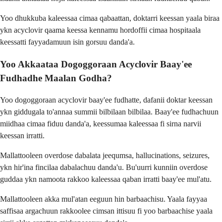
Yoo dhukkuba kaleessaa cimaa qabaattan, doktarri keessan yaala biraa
ykn acyclovir qaama keessa kennamu hordoffii cimaa hospitaala
keessatti fayyadamuun isin gorsuu danda'a.
Yoo Akkaataa Dogoggoraan Acyclovir Baay'ee
Fudhadhe Maalan Godha?
Yoo dogoggoraan acyclovir baay'ee fudhatte, dafanii doktar keessan
ykn giddugala to'annaa summii bilbilaan bilbilaa. Baay'ee fudhachuun
miidhaa cimaa fiduu danda'a, keessumaa kaleessaa fi sirna narvii
keessan irratti.
Mallattooleen overdose dabalata jeequmsa, hallucinations, seizures,
ykn hir'ina fincilaa dabalachuu danda'u. Bu'uurri kunniin overdose
guddaa ykn namoota rakkoo kaleessaa qaban irratti baay'ee mul'atu.
Mallattooleen akka mul'atan eeguun hin barbaachisu. Yaala fayyaa
saffisaa argachuun rakkoolee cimsan ittisuu fi yoo barbaachise yaala