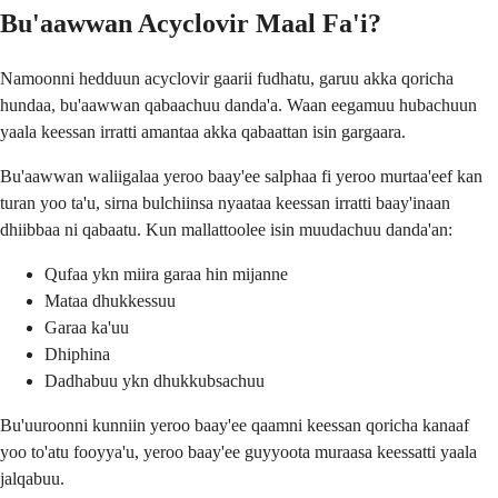
Bu'aawwan Acyclovir Maal Fa'i?
Namoonni hedduun acyclovir gaarii fudhatu, garuu akka qoricha
hundaa, bu'aawwan qabaachuu danda'a. Waan eegamuu hubachuun
yaala keessan irratti amantaa akka qabaattan isin gargaara.
Bu'aawwan waliigalaa yeroo baay'ee salphaa fi yeroo murtaa'eef kan
turan yoo ta'u, sirna bulchiinsa nyaataa keessan irratti baay'inaan
dhiibbaa ni qabaatu. Kun mallattoolee isin muudachuu danda'an:
Qufaa ykn miira garaa hin mijanne
Mataa dhukkessuu
Garaa ka'uu
Dhiphina
Dadhabuu ykn dhukkubsachuu
Bu'uuroonni kunniin yeroo baay'ee qaamni keessan qoricha kanaaf
yoo to'atu fooyya'u, yeroo baay'ee guyyoota muraasa keessatti yaala
jalqabuu.