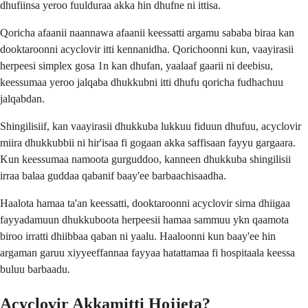
dhufiinsa yeroo fuulduraa akka hin dhufne ni ittisa.
Qoricha afaanii naannawa afaanii keessatti argamu sababa biraa kan
dooktaroonni acyclovir itti kennanidha. Qorichoonni kun, vaayirasii
herpeesi simplex gosa 1n kan dhufan, yaalaaf gaarii ni deebisu,
keessumaa yeroo jalqaba dhukkubni itti dhufu qoricha fudhachuu
jalqabdan.
Shingilisiif, kan vaayirasii dhukkuba lukkuu fiduun dhufuu, acyclovir
miira dhukkubbii ni hir'isaa fi gogaan akka saffisaan fayyu gargaara.
Kun keessumaa namoota gurguddoo, kanneen dhukkuba shingilisii
irraa balaa guddaa qabanif baay'ee barbaachisaadha.
Haalota hamaa ta'an keessatti, dooktaroonni acyclovir sirna dhiigaa
fayyadamuun dhukkuboota herpeesii hamaa sammuu ykn qaamota
biroo irratti dhiibbaa qaban ni yaalu. Haaloonni kun baay'ee hin
argaman garuu xiyyeeffannaa fayyaa hatattamaa fi hospitaala keessa
buluu barbaadu.
Acyclovir Akkamitti Hojjeta?