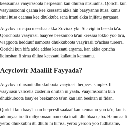
keessumaa vaayirasoota herpeesiin kan dhufan ittisuudha. Qorichi kun
vaayirasoonni qaama kee keessatti akka hin baayyanne ittisa, kunis
sirni ittisa qaamaa kee dhukkuba sana irratti akka injifatu gargaara.
Acyclovir maqaa meeshaa akka Zovirax ykn Sitavigtiin beekta ta'a.
Qorichoota vaayirasii baay'ee beekamoo ta'an keessaa tokko yoo ta'u,
waggoota hedduuf namoota dhukkuboota vaayirasii to'achaa tureera.
Qorichi kun bifa adda addaa keessatti argama, kan akka qoricha
liqimsitan fi sirna dhiiga keessatti kallattiin kennamu.
Acyclovir Maaliif Fayyada?
Acyclovir dursanii dhukkuboota vaayirasii herpeesi simplex fi
vaayirasii varicella-zosteriin dhufan ni yaala. Vaayirasoonni kun
dhukkuboota baay'ee beekamoo ta'an kan isin beektan ni fidan.
Qorichi kun baay'inaan herpeesii saalaaf kan kennamu yoo ta'u, kunis
addunyaa irratti miliyoonaan namoota irratti dhiibbaa qaba. Hammaa fi
yeroo dhukkubni itti dhufu ni hir'isa, yeroo yeroon yoo fudhatame,