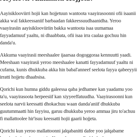
Aayisiklooviirri hojii kan hojjetuun wantoota vaayirasoonni ofii isaanii
akka wal fakkeessaniif barbaadan fakkeessuudhaanidha. Yeroo
vaayirasiin aayisiklooviiriin bakka wantoota isaa uumamaa
fayyadamuuf yaaltu, ni dhaabbata, ofii isaa irra caalaa gochuu hin
danda'u.
Akkuma vaayirasii meeshaalee ijaarsaa dogoggoraa kennuutti yaadi.
Meeshaan vaayirasii yeroo meeshaalee kanatti fayyadamuuf yaaltu ni
cufama, kunis dhukkuba akka hin babal'anneef seelota fayya qabeeyyii
irratti hojjetu dhaabsisa.
Qorichi kun humna giddu galeessa qaba jedhamee kan yaadamu yoo
ta'u, vaayirasoota herpeesiif kan xiyyeeffatuudha. Vaayirasoonni kun
seelota narvii keessatti dhokachuu waan danda'aniif dhukkuba
guutummaatti hin fayyisu, garuu dhukkuba yeroo ammaa jiru to'achuu
fi mallattoolee hir'isuu keessatti hojii gaarii hojjeta.
Qorichi kun yeroo mallattoonni jalqabanitti dafee yoo jalqabame