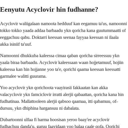
Eenyutu Acyclovir hin fudhanne?
Acyclovir waliigalaan namoota hedduuf kan eegamuu ta'us, namoonni
tokko tokko yaada addaa barbaadu ykn qoricha kana guutummaatti of
eeggachuu qabu. Doktarri keessan seenaa fayyaa keessan ni ilaala
akka isiniif ta'uuf.
Namoonni dhukkuba kaleessa cimaa qaban qoricha sirreessuu ykn
yaala biraa barbaadu. Acyclovir kaleessaan waan hojjetamuuf, hojiin
kaleessa kan hin hojjanne yoo ta'e, qorichi qaama keessan keessatti
garmalee walitti guurama.
Yoo acyclovir ykn qorichoota vaayirasii fakkaatan kan akka
valacyclovir ykn famciclovir irratti alerjii qabaattan, qoricha kana hin
fudhatinaa. Mallattooleen alerjii qabsoo qaamaa, itti qabamuu, of-
dursuu, ykn dhiphina hargansuu ni dabalata.
Dubartoonni ulfaa fi harma hoosisan yeroo baay'ee acyclovir
fudhachuu danda'u, garuu faayidaan yoo balaa caale qofa. Qorichi