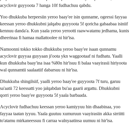
acyclovir guyyoota 7 hanga 10f fudhachuu qabdu.
Yoo dhukkuba herpeesiin yeroo baay'ee isin qunname, ogeessi fayyaa
keessan yeroo dhukkubni jalqabu guyyoota 5f qoricha gabaabaa isiniif
kennuu danda'a. Kun yaala yeroo yerootti raawwatamu jedhama, kunis
dheerinaa fi hamaa mallattoolee ni hir'isa.
Namoonni tokko tokko dhukkuba yeroo baay'ee isaan qunnamu
acyclovir guyyaa guyyaan ji'oota ykn waggootaaf ni fudhatu. Yaalli
kun dhukkuba baay'ina isaa %80n hir'isuu fi balaa vaayirasii hiriyoota
wal qunnamtii saalaatiif dabarsuu ni hir'isa.
Dhukkuba shingilsiif, yaalli yeroo baay'ee guyyoota 7f turu, garuu
sa'aatii 72 keessatti yoo jalqabdan bu'aa gaarii argattu. Dhukkubni
qorri yeroo baay'ee guyyoota 5f yaala barbaada.
Acyclovir fudhachuu keessan yeroo kamiyyuu hin dhaabinaa, yoo
fayyaa taatan iyyuu. Yaala guutuu xumuruun vaayirasiin akka sirriitti
to'atamu mirkaneessuu fi carraa walnyaatinsa uumuu ni hir'isa.