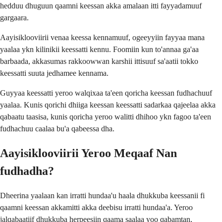
hedduu dhuguun qaamni keessan akka amalaan itti fayyadamuuf
gargaara.
Aayisiklooviirii venaa keessa kennamuuf, ogeeyyiin fayyaa mana
yaalaa ykn kilinikii keessatti kennu. Foomiin kun to'annaa ga'aa
barbaada, akkasumas rakkoowwan karshii ittisuuf sa'aatii tokko
keessatti suuta jedhamee kennama.
Guyyaa keessatti yeroo walqixaa ta'een qoricha keessan fudhachuuf
yaalaa. Kunis qorichi dhiiga keessan keessatti sadarkaa qajeelaa akka
qabaatu taasisa, kunis qoricha yeroo walitti dhihoo ykn fagoo ta'een
fudhachuu caalaa bu'a qabeessa dha.
Aayisiklooviirii Yeroo Meqaaf Nan
fudhadha?
Dheerina yaalaan kan irratti hundaa'u haala dhukkuba keessanii fi
qaamni keessan akkamitti akka deebisu irratti hundaa'a. Yeroo
jalqabaatiif dhukkuba herpeesiin qaama saalaa yoo qabamtan,