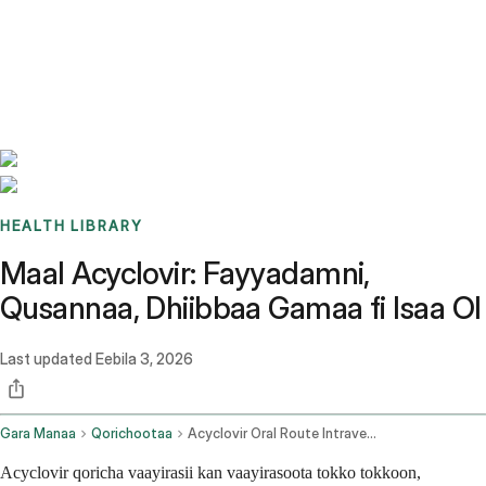
Benchmarks
Stories
FAQ
Sign up / Log in
HEALTH LIBRARY
Maal Acyclovir: Fayyadamni,
Qusannaa, Dhiibbaa Gamaa fi Isaa Ol
Last updated
Eebila 3, 2026
Gara Manaa
Qorichootaa
Acyclovir Oral Route Intravenous Route
Acyclovir qoricha vaayirasii kan vaayirasoota tokko tokkoon,