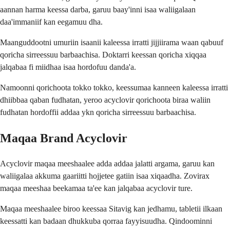
aannan harma keessa darba, garuu baay'inni isaa waliigalaan
daa'immaniif kan eegamuu dha.
Maanguddootni umuriin isaanii kaleessa irratti jijjiirama waan qabuuf
qoricha sirreessuu barbaachisa. Doktarri keessan qoricha xiqqaa
jalqabaa fi miidhaa isaa hordofuu danda'a.
Namoonni qorichoota tokko tokko, keessumaa kanneen kaleessa irratti
dhiibbaa qaban fudhatan, yeroo acyclovir qorichoota biraa waliin
fudhatan hordoffii addaa ykn qoricha sirreessuu barbaachisa.
Maqaa Brand Acyclovir
Acyclovir maqaa meeshaalee adda addaa jalatti argama, garuu kan
waliigalaa akkuma gaariitti hojjetee gatiin isaa xiqaadha. Zovirax
maqaa meeshaa beekamaa ta'ee kan jalqabaa acyclovir ture.
Maqaa meeshaalee biroo keessaa Sitavig kan jedhamu, tabletii ilkaan
keessatti kan badaan dhukkuba qorraa fayyisuudha. Qindoominni