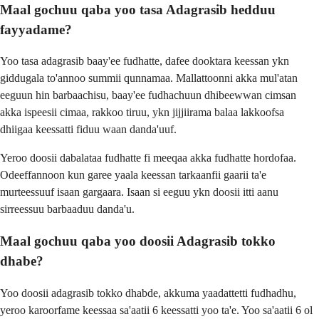
Maal gochuu qaba yoo tasa Adagrasib hedduu
fayyadame?
Yoo tasa adagrasib baay'ee fudhatte, dafee dooktara keessan ykn
giddugala to'annoo summii qunnamaa. Mallattoonni akka mul'atan
eeguun hin barbaachisu, baay'ee fudhachuun dhibeewwan cimsan
akka ispeesii cimaa, rakkoo tiruu, ykn jijjiirama balaa lakkoofsa
dhiigaa keessatti fiduu waan danda'uuf.
Yeroo doosii dabalataa fudhatte fi meeqaa akka fudhatte hordofaa.
Odeeffannoon kun garee yaala keessan tarkaanfii gaarii ta'e
murteessuuf isaan gargaara. Isaan si eeguu ykn doosii itti aanu
sirreessuu barbaaduu danda'u.
Maal gochuu qaba yoo doosii Adagrasib tokko
dhabe?
Yoo doosii adagrasib tokko dhabde, akkuma yaadattetti fudhadhu,
yeroo karoorfame keessaa sa'aatii 6 keessatti yoo ta'e. Yoo sa'aatii 6 ol