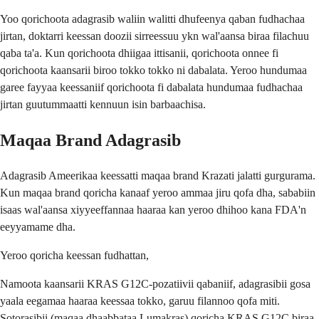
Yoo qorichoota adagrasib waliin walitti dhufeenya qaban fudhachaa
jirtan, doktarri keessan doozii sirreessuu ykn wal'aansa biraa filachuu
qaba ta'a. Kun qorichoota dhiigaa ittisanii, qorichoota onnee fi
qorichoota kaansarii biroo tokko tokko ni dabalata. Yeroo hundumaa
garee fayyaa keessaniif qorichoota fi dabalata hundumaa fudhachaa
jirtan guutummaatti kennuun isin barbaachisa.
Maqaa Brand Adagrasib
Adagrasib Ameerikaa keessatti maqaa brand Krazati jalatti gurgurama.
Kun maqaa brand qoricha kanaaf yeroo ammaa jiru qofa dha, sababiin
isaas wal'aansa xiyyeeffannaa haaraa kan yeroo dhihoo kana FDA'n
eeyyamame dha.
Yeroo qoricha keessan fudhattan,
Namoota kaansarii KRAS G12C-pozatiivii qabaniif, adagrasibii gosa
yaala eegamaa haaraa keessaa tokko, garuu filannoo qofa miti.
Sotorasibii (maqaa dhaabbataa Lumakras) qoricha KRAS G12C biraa