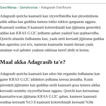
Gara Manaa
Qorichootaa
Adagrasib Oral Route
Adagrasib qoricha kaansarii kan xiyyeeffatedha kan pirootiniinota
adda addaa kan guddina tumora tokko tokkoo gargaaran uggura.
Kaansarii sombaa fi kaansarii koloreektaalii kan jijjiirama geneetikii
addaa kan KRAS G12C jedhamu qaban yaaluuf kan qophaa'edha.
Qorichi afaaniin fudhatamu kun, yaala sirrii keessatti jijjiirama guddaa
kan agarsiisu yoo ta'u, namoota kaansariin isaanii duraan yaala
amalaan wal qabatee yaaluun rakkisaa tureef abdii ni kenna.
Maal akka Adagrasib ta'e?
Adagrasib qoricha kaansarii kan odoo hin eegamiin fudhatamu kan
garee KRAS G12C inhibitors jedhamu keessa jiruudha. Kunis
pirootinii jijjiiramee kan guddina seelii kaansarii gosa tumora addaa
keessatti oomishu xiyyeeffachuun uggura. Qorichi kun keessumaa
kaansariiwwan jijjiirama KRAS G12C qaban, kanneen kaansarii
sombaa keessatti %13 fi kaansarii koloreektaalii keessatti %3tti