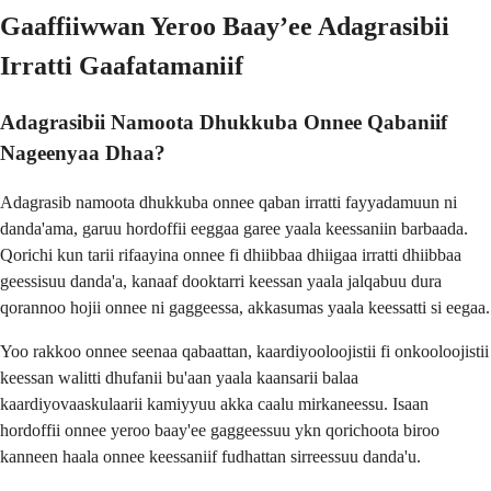
Gaaffiiwwan Yeroo Baay’ee Adagrasibii
Irratti Gaafatamaniif
Adagrasibii Namoota Dhukkuba Onnee Qabaniif
Nageenyaa Dhaa?
Adagrasib namoota dhukkuba onnee qaban irratti fayyadamuun ni
danda'ama, garuu hordoffii eeggaa garee yaala keessaniin barbaada.
Qorichi kun tarii rifaayina onnee fi dhiibbaa dhiigaa irratti dhiibbaa
geessisuu danda'a, kanaaf dooktarri keessan yaala jalqabuu dura
qorannoo hojii onnee ni gaggeessa, akkasumas yaala keessatti si eegaa.
Yoo rakkoo onnee seenaa qabaattan, kaardiyooloojistii fi onkooloojistii
keessan walitti dhufanii bu'aan yaala kaansarii balaa
kaardiyovaaskulaarii kamiyyuu akka caalu mirkaneessu. Isaan
hordoffii onnee yeroo baay'ee gaggeessuu ykn qorichoota biroo
kanneen haala onnee keessaniif fudhattan sirreessuu danda'u.