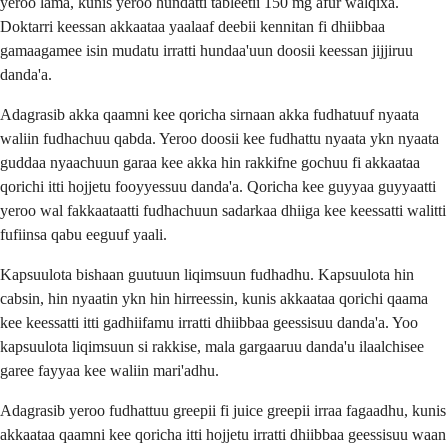
yeroo lama, kunis yeroo hundatti tableetii 150 mg afur walqixa.
Doktarri keessan akkaataa yaalaaf deebii kennitan fi dhiibbaa
gamaagamee isin mudatu irratti hundaa'uun doosii keessan jijjiruu
danda'a.
Adagrasib akka qaamni kee qoricha sirnaan akka fudhatuuf nyaata
waliin fudhachuu qabda. Yeroo doosii kee fudhattu nyaata ykn nyaata
guddaa nyaachuun garaa kee akka hin rakkifne gochuu fi akkaataa
qorichi itti hojjetu fooyyessuu danda'a. Qoricha kee guyyaa guyyaatti
yeroo wal fakkaataatti fudhachuun sadarkaa dhiiga kee keessatti walitti
fufiinsa qabu eeguuf yaali.
Kapsuulota bishaan guutuun liqimsuun fudhadhu. Kapsuulota hin
cabsin, hin nyaatin ykn hin hirreessin, kunis akkaataa qorichi qaama
kee keessatti itti gadhiifamu irratti dhiibbaa geessisuu danda'a. Yoo
kapsuulota liqimsuun si rakkise, mala gargaaruu danda'u ilaalchisee
garee fayyaa kee waliin mari'adhu.
Adagrasib yeroo fudhattuu greepii fi juice greepii irraa fagaadhu, kunis
akkaataa qaamni kee qoricha itti hojjetu irratti dhiibbaa geessisuu waan