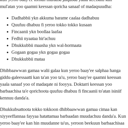
mul'atan yoo qaamni keessan qoricha sanaaf of madaqsuudha:
Dadhabbii ykn akkuma barame caalaa dadhabuu
Quufuu dhabuu fi yeroo tokko tokko kusaan
Fincaanii ykn boollaa laafaa
Fedhii nyaataa hir'achuu
Dhukkubbii maasha ykn wal-hormaata
Gogaan gogaa ykn gogaa gogaa
Dhukkubbii mataa
Dhibbaawwan gamaa walii galaa kun yeroo baay'ee salphaa hanga
giddu-galeessaatti kan ta'an yoo ta'u, yeroo baay'ee qaamni keessan
yaala sanaaf yoo of madaqate ni fooyya. Doktarri keessan yoo
barbaachisa ta'e qorichoota quufuu dhabuu fi fincaanii to'atan isiniif
kennuu danda'a.
Dhukkubsattoota tokko tokkoon dhibbaawwan gamaa cimaa kan
xiyyeeffannaa fayyaa hatattamaa barbaadan muudachuu danda'a. Kun
yeroo baay'ee kan hin muudanne ta'us, yeroon beekuun barbaachisaa