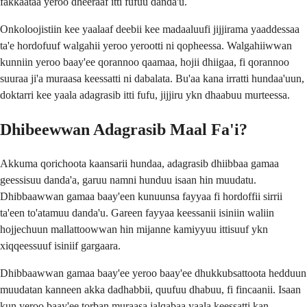
fakkaataa yeroo dheeraaf itti fufuu danda'u.
Onkoloojistiin kee yaalaaf deebii kee madaaluufi jijjirama yaaddessaa
ta'e hordofuuf walgahii yeroo yerootti ni qopheessa. Walgahiiwwan
kunniin yeroo baay'ee qorannoo qaamaa, hojii dhiigaa, fi qorannoo
suuraa ji'a muraasa keessatti ni dabalata. Bu'aa kana irratti hundaa'uun,
doktarri kee yaala adagrasib itti fufu, jijjiru ykn dhaabuu murteessa.
Dhibeewwan Adagrasib Maal Fa'i?
Akkuma qorichoota kaansarii hundaa, adagrasib dhiibbaa gamaa
geessisuu danda'a, garuu namni hunduu isaan hin muudatu.
Dhibbaawwan gamaa baay'een kunuunsa fayyaa fi hordoffii sirrii
ta'een to'atamuu danda'u. Gareen fayyaa keessanii isiniin waliin
hojjechuun mallattoowwan hin mijanne kamiyyuu ittisuuf ykn
xiqqeessuuf isiniif gargaara.
Dhibbaawwan gamaa baay'ee yeroo baay'ee dhukkubsattoota hedduun
muudatan kanneen akka dadhabbii, quufuu dhabuu, fi fincaanii. Isaan
kun yeroo baay'ee torban muraasa jalqabaa yaala keessatti kan