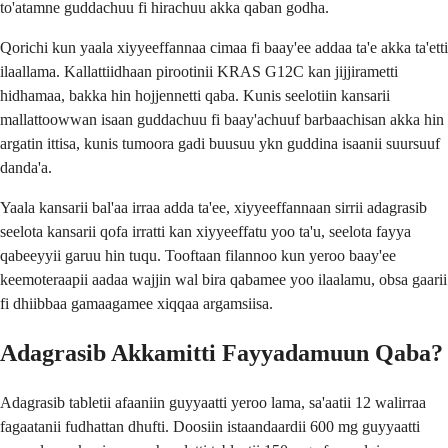
to'atamne guddachuu fi hirachuu akka qaban godha.
Qorichi kun yaala xiyyeeffannaa cimaa fi baay'ee addaa ta'e akka ta'etti
ilaallama. Kallattiidhaan pirootinii KRAS G12C kan jijjirametti
hidhamaa, bakka hin hojjennetti qaba. Kunis seelotiin kansarii
mallattoowwan isaan guddachuu fi baay'achuuf barbaachisan akka hin
argatin ittisa, kunis tumoora gadi buusuu ykn guddina isaanii suursuuf
danda'a.
Yaala kansarii bal'aa irraa adda ta'ee, xiyyeeffannaan sirrii adagrasib
seelota kansarii qofa irratti kan xiyyeeffatu yoo ta'u, seelota fayya
qabeeyyii garuu hin tuqu. Tooftaan filannoo kun yeroo baay'ee
keemoteraapii aadaa wajjin wal bira qabamee yoo ilaalamu, obsa gaarii
fi dhiibbaa gamaagamee xiqqaa argamsiisa.
Adagrasib Akkamitti Fayyadamuun Qaba?
Adagrasib tabletii afaaniin guyyaatti yeroo lama, sa'aatii 12 walirraa
fagaatanii fudhattan dhufti. Doosiin istaandaardii 600 mg guyyaatti