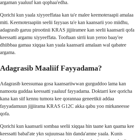
argaman yaaluuf kan qophaa'edha.
Qorichi kun yaala xiyyeeffataa kan ta'e malee keemoteraapii amalaa
miti. Keemoteraapiin seelii fayyaas ta'e kan kaansarii yoo miidhu,
adagrasib garuu pirootinii KRAS jijjiiramee kan seelii kaansarii qofa
keessatti argamu xiyyeeffata. Tooftaan sirrii kun yeroo baay'ee
dhiibbaa gamaa xiqqaa kan yaala kaansarii amalaan wal qabatee
argama.
Adagrasib Maaliif Fayyadama?
Adagrasib keessumaa gosa kaansariiwwan gurguddoo lama kan
namoota guddaa keessatti yaaluuf fayyadama. Doktarri kee qoricha
kana kan siif kennu tumora kee qorannaa geneetikii addaa
fayyadamuun jijjiirama KRAS G12C akka qabu yoo mirkaneesse
qofa.
Qorichi kun kaansarii sombaa seelii xiqqaa hin taane kan qaama kee
keessatti babal'ate ykn sujuunsaa hin danda'amne yaala. Kunis