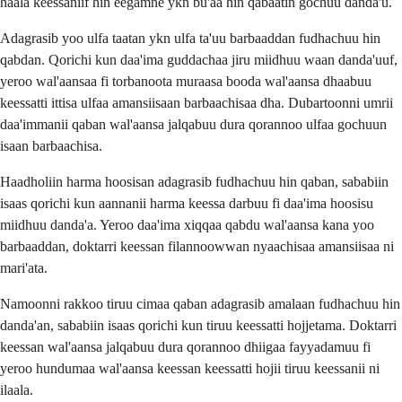
haala keessaniif hin eegamne ykn bu'aa hin qabaatin gochuu danda'u.
Adagrasib yoo ulfa taatan ykn ulfa ta'uu barbaaddan fudhachuu hin
qabdan. Qorichi kun daa'ima guddachaa jiru miidhuu waan danda'uuf,
yeroo wal'aansaa fi torbanoota muraasa booda wal'aansa dhaabuu
keessatti ittisa ulfaa amansiisaan barbaachisaa dha. Dubartoonni umrii
daa'immanii qaban wal'aansa jalqabuu dura qorannoo ulfaa gochuun
isaan barbaachisa.
Haadholiin harma hoosisan adagrasib fudhachuu hin qaban, sababiin
isaas qorichi kun aannanii harma keessa darbuu fi daa'ima hoosisu
miidhuu danda'a. Yeroo daa'ima xiqqaa qabdu wal'aansa kana yoo
barbaaddan, doktarri keessan filannoowwan nyaachisaa amansiisaa ni
mari'ata.
Namoonni rakkoo tiruu cimaa qaban adagrasib amalaan fudhachuu hin
danda'an, sababiin isaas qorichi kun tiruu keessatti hojjetama. Doktarri
keessan wal'aansa jalqabuu dura qorannoo dhiigaa fayyadamuu fi
yeroo hundumaa wal'aansa keessan keessatti hojii tiruu keessanii ni
ilaala.