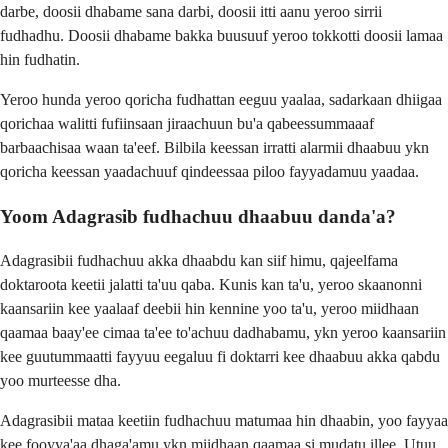
darbe, doosii dhabame sana darbi, doosii itti aanu yeroo sirrii
fudhadhu. Doosii dhabame bakka buusuuf yeroo tokkotti doosii lamaa
hin fudhatin.
Yeroo hunda yeroo qoricha fudhattan eeguu yaalaa, sadarkaan dhiigaa
qorichaa walitti fufiinsaan jiraachuun bu'a qabeessummaaaf
barbaachisaa waan ta'eef. Bilbila keessan irratti alarmii dhaabuu ykn
qoricha keessan yaadachuuf qindeessaa piloo fayyadamuu yaadaa.
Yoom Adagrasib fudhachuu dhaabuu danda'a?
Adagrasibii fudhachuu akka dhaabdu kan siif himu, qajeelfama
doktaroota keetii jalatti ta'uu qaba. Kunis kan ta'u, yeroo skaanonni
kaansariin kee yaalaaf deebii hin kennine yoo ta'u, yeroo miidhaan
qaamaa baay'ee cimaa ta'ee to'achuu dadhabamu, ykn yeroo kaansariin
kee guutummaatti fayyuu eegaluu fi doktarri kee dhaabuu akka qabdu
yoo murteesse dha.
Adagrasibii mataa keetiin fudhachuu matumaa hin dhaabin, yoo fayyaa
kee fooyya'aa dhaga'amu ykn miidhaan qaamaa si mudatu illee. Utuu