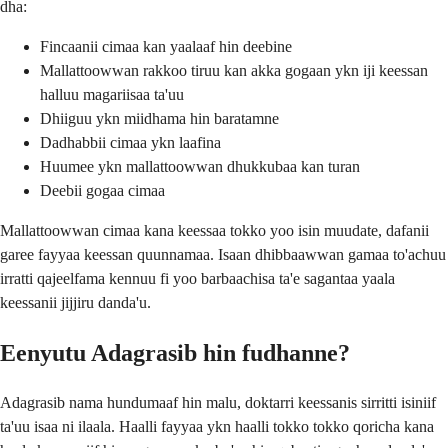
dha:
Fincaanii cimaa kan yaalaaf hin deebine
Mallattoowwan rakkoo tiruu kan akka gogaan ykn iji keessan
halluu magariisaa ta'uu
Dhiiguu ykn miidhama hin baratamne
Dadhabbii cimaa ykn laafina
Huumee ykn mallattoowwan dhukkubaa kan turan
Deebii gogaa cimaa
Mallattoowwan cimaa kana keessaa tokko yoo isin muudate, dafanii
garee fayyaa keessan quunnamaa. Isaan dhibbaawwan gamaa to'achuu
irratti qajeelfama kennuu fi yoo barbaachisa ta'e sagantaa yaala
keessanii jijjiru danda'u.
Eenyutu Adagrasib hin fudhanne?
Adagrasib nama hundumaaf hin malu, doktarri keessanis sirritti isiniif
ta'uu isaa ni ilaala. Haalli fayyaa ykn haalli tokko tokko qoricha kana