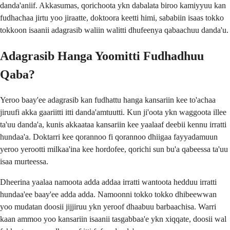
danda'aniif. Akkasumas, qorichoota ykn dabalata biroo kamiyyuu kan
fudhachaa jirtu yoo jiraatte, doktoora keetti himi, sababiin isaas tokko
tokkoon isaanii adagrasib waliin walitti dhufeenya qabaachuu danda'u.
Adagrasib Hanga Yoomitti Fudhadhuu
Qaba?
Yeroo baay'ee adagrasib kan fudhattu hanga kansariin kee to'achaa
jiruufi akka gaariitti itti danda'amtuutti. Kun ji'oota ykn waggoota illee
ta'uu danda'a, kunis akkaataa kansariin kee yaalaaf deebii kennu irratti
hundaa'a. Doktarri kee qorannoo fi qorannoo dhiigaa fayyadamuun
yeroo yerootti milkaa'ina kee hordofee, qorichi sun bu'a qabeessa ta'uu
isaa murteessa.
Dheerina yaalaa namoota adda addaa irratti wantoota hedduu irratti
hundaa'ee baay'ee adda adda. Namoonni tokko tokko dhibeewwan
yoo mudatan doosii jijjiruu ykn yeroof dhaabuu barbaachisa. Warri
kaan ammoo yoo kansariin isaanii tasgabbaa'e ykn xiqqate, doosii wal