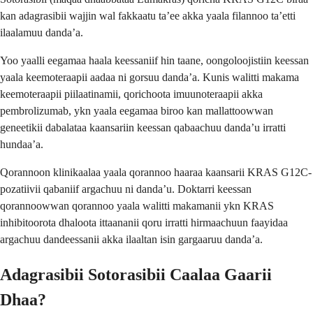
kan adagrasibii wajjin wal fakkaatu ta’ee akka yaala filannoo ta’etti
ilaalamuu danda’a.
Yoo yaalli eegamaa haala keessaniif hin taane, oongoloojistiin keessan
yaala keemoteraapii aadaa ni gorsuu danda’a. Kunis walitti makama
keemoteraapii piilaatinamii, qorichoota imuunoteraapii akka
pembrolizumab, ykn yaala eegamaa biroo kan mallattoowwan
geneetikii dabalataa kaansariin keessan qabaachuu danda’u irratti
hundaa’a.
Qorannoon klinikaalaa yaala qorannoo haaraa kaansarii KRAS G12C-
pozatiivii qabaniif argachuu ni danda’u. Doktarri keessan
qorannoowwan qorannoo yaala walitti makamanii ykn KRAS
inhibitoorota dhaloota ittaananii qoru irratti hirmaachuun faayidaa
argachuu dandeessanii akka ilaaltan isin gargaaruu danda’a.
Adagrasibii Sotorasibii Caalaa Gaarii
Dhaa?