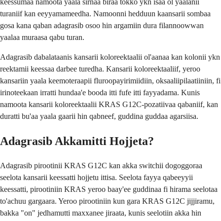
keessumaa namoota yaala sirnaa biraa tokko ykn isaa ol yaalanii
turaniif kan eeyyamameedha. Namoonni hedduun kaansarii sombaa
gosa kana qaban adagrasib osoo hin argamiin dura filannoowwan
yaalaa muraasa qabu turan.
Adagrasib dabalataanis kansarii koloreektaalii ol'aanaa kan kolonii ykn
reektamii keessaa darbee turedha. Kansarii koloreektaaliif, yeroo
kansariin yaala keemoteraapii fluroopayirimiidiin, oksaaliipilaatiiniin, fi
irinoteekaan irratti hundaa'e booda itti fufe itti fayyadama. Kunis
namoota kansarii koloreektaalii KRAS G12C-pozatiivaa qabaniif, kan
duratti bu'aa yaala gaarii hin qabneef, guddina guddaa agarsiisa.
Adagrasib Akkamitti Hojjeta?
Adagrasib pirootinii KRAS G12C kan akka switchii dogoggoraa
seelota kansarii keessatti hojjetu ittisa. Seelota fayya qabeeyyii
keessatti, pirootiniin KRAS yeroo baay'ee guddinaa fi hirama seelotaa
to'achuu gargaara. Yeroo pirootiniin kun gara KRAS G12C jijjiramu,
bakka "on" jedhamutti maxxanee jiraata, kunis seelotiin akka hin