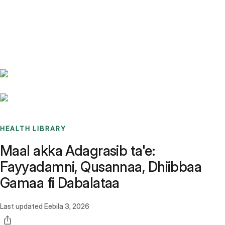
Benchmarks
Stories
FAQ
Sign up / Log in
HEALTH LIBRARY
Maal akka Adagrasib ta'e:
Fayyadamni, Qusannaa, Dhiibbaa
Gamaa fi Dabalataa
Last updated
Eebila 3, 2026