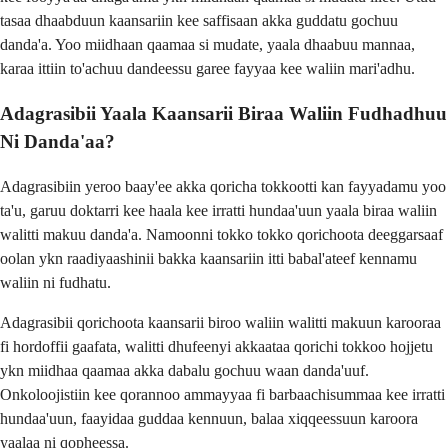
tasaa dhaabduun kaansariin kee saffisaan akka guddatu gochuu
danda'a. Yoo miidhaan qaamaa si mudate, yaala dhaabuu mannaa,
karaa ittiin to'achuu dandeessu garee fayyaa kee waliin mari'adhu.
Adagrasibii Yaala Kaansarii Biraa Waliin Fudhadhuu
Ni Danda'aa?
Adagrasibiin yeroo baay'ee akka qoricha tokkootti kan fayyadamu yoo
ta'u, garuu doktarri kee haala kee irratti hundaa'uun yaala biraa waliin
walitti makuu danda'a. Namoonni tokko tokko qorichoota deeggarsaaf
oolan ykn raadiyaashinii bakka kaansariin itti babal'ateef kennamu
waliin ni fudhatu.
Adagrasibii qorichoota kaansarii biroo waliin walitti makuun karooraa
fi hordoffii gaafata, walitti dhufeenyi akkaataa qorichi tokkoo hojjetu
ykn miidhaa qaamaa akka dabalu gochuu waan danda'uuf.
Onkoloojistiin kee qorannoo ammayyaa fi barbaachisummaa kee irratti
hundaa'uun, faayidaa guddaa kennuun, balaa xiqqeessuun karoora
yaalaa ni qopheessa.