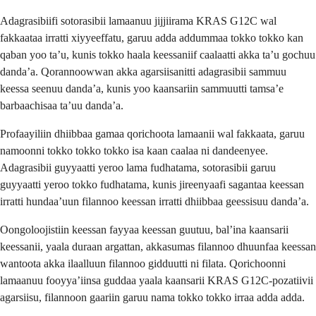
Adagrasibiifi sotorasibii lamaanuu jijjiirama KRAS G12C wal
fakkaataa irratti xiyyeeffatu, garuu adda addummaa tokko tokko kan
qaban yoo ta’u, kunis tokko haala keessaniif caalaatti akka ta’u gochuu
danda’a. Qorannoowwan akka agarsiisanitti adagrasibii sammuu
keessa seenuu danda’a, kunis yoo kaansariin sammuutti tamsa’e
barbaachisaa ta’uu danda’a.
Profaayiliin dhiibbaa gamaa qorichoota lamaanii wal fakkaata, garuu
namoonni tokko tokko tokko isa kaan caalaa ni dandeenyee.
Adagrasibii guyyaatti yeroo lama fudhatama, sotorasibii garuu
guyyaatti yeroo tokko fudhatama, kunis jireenyaafi sagantaa keessan
irratti hundaa’uun filannoo keessan irratti dhiibbaa geessisuu danda’a.
Oongoloojistiin keessan fayyaa keessan guutuu, bal’ina kaansarii
keessanii, yaala duraan argattan, akkasumas filannoo dhuunfaa keessan
wantoota akka ilaalluun filannoo gidduutti ni filata. Qorichoonni
lamaanuu fooyya’iinsa guddaa yaala kaansarii KRAS G12C-pozatiivii
agarsiisu, filannoon gaariin garuu nama tokko tokko irraa adda adda.