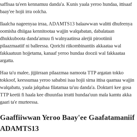
saffisaa ta'een kennamuu danda'a. Kunis yaala yeroo hundaa, ittisaaf
baay'ee hojii irra oolcha.
Ilaalcha nageenyaa irraa, ADAMTS13 balaawwan walitti dhufeenya
oomisha dhiigaa kennitootaa wajjin walqabatan, dabalataan
dhukkuboota danda'amuu fi walnyaatinsa alerjii pirootiinii
pilaazmaatiif ni balleessa. Qorichi riikombinantiis akkaataa wal
fakkaatuun hojjetama, kanaaf yeroo hundaa doozii wal fakkaataa
argatta.
Haa ta'u malee, jijjiirraan pilaazmaa namoota TTP argatan tokko
tokkoof, keessumaa yeroo sababni isaa hojii sirna ittisa qaamaa wajjin
walqabatu, yaala jalqabaa filatamaa ta'uu danda'a. Doktarri kee gosa
TTP keetii fi haala kee dhuunfaa irratti hundaa'uun mala kamtu akka
gaari ta'e murteessa.
Gaaffiiwwan Yeroo Baay'ee Gaafatamaniif
ADAMTS13