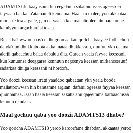
ADAMTS13n baay'isuun hin eegalamu sababiin isaas ogeessota
fayyaan bakka to'atamanitti kennama. Haa ta'u malee, yoo akkaataa
murtaa'e irra argatte, gareen yaalaa kee mallattoolee hin baratamne
kamiyyuu argachuuf si to'ata.
Bu'aa ba'iiwwan baay'ee dhugoomaa kan qoricha baay'ee fudhachuu
danda'uun dhukkuboota akka mataa dhukkessuu, quufuu ykn qaama
alerjii qabaachuu balaa dabaluu dha. Gareen yaala fayyaa keessanii
kun kunuunsa deeggarsa kennuun nageenya keessan mirkaneessuuf
sadarkaa dhiiga keessanii ni hordofa.
Yoo doozii keessan irratti yaaddoo qabaattan ykn yaala booda
mallattoowwan hin baratamne argitan, dafanii ogeessa fayyaa keessan
quunnamaa. Isaan haala keessan sakatta'anii qajeelfama barbaachisaa
kennuu danda'u.
Maal gochuu qaba yoo doozii ADAMTS13 dhabe?
Yoo qoricha ADAMTS13 yeroo karoorfame dhabdan, akkaataa yeroo