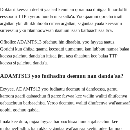
Doktarri keessan deebii yaalaaf kennitan qorannaa dhiigaa fi hordoffii
eessoodii TTPn yeroo hunda ni sakatta'a. Yoo qaamni qoricha irratti
argattan ykn dhukkuboota cimaa argattan, sagantaa yaala keessanii
sirreessuu ykn filannoowwan ilaaluun isaan barbaachisaa ta'a.
Ofkollee ADAMTS13 ofachuu hin dhaabin, yoo fayyaa taatus.
Qorichi kun dhiiga qaama keessatti uumamuu kan lubbuu namaa balaa
keessa galchuu danda'an ittisaa jira, tasa dhaabun kee balaa TTP
keessa si galchuu danda'a.
ADAMTS13 yoo fudhadhu deemuu nan danda'aa?
Eeyyee, ADAMTS13 yoo fudhattu deemuu ni dandeessa, garuu
karoora gaarii qabaachuu fi garee fayyaa kee waliin walitti dhufeenya
qabaachuun barbaachisa. Yeroo deemtuu walitti dhufeenya wal'aansaaf
qophii gochuu qabda.
Imala kee dura, ragaa fayyaa barbaachisaa hunda qabaachuu kee
mirkaneeffadhu, kan akka sagantaa wal'aansaa keetii, odeeffannoo