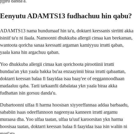
jijjiru danda'a.
Eenyutu ADAMTS13 fudhachuu hin qabu?
ADAMTS13 nama hundumaaf hin ta'u, doktarri keessanis sirriitti akka
isiniif ta'u ni ilaala. Namoonni dhukkuba allergii cimaa kan beekaman,
wantoota qoricha sanaa keessatti argaman kamiyyuu irratti qaban,
yaala kana hin argachuu qaban.
Yoo dhukkuba allergii cimaa kan qorichoota pirootiinii irratti
hundaa'an ykn yaala bakka bu'aa enzaayimii biraa irratti qabaattan,
doktarri keessan balaa fi faayidaa isaa baay'ee of eeggannoodhaan
madaaluu qaba. Tarii tarkaanfii dabalataa ykn yaala biraa akka
fudhattan isin gorsuu danda'u.
Dubartoonni ulfaa fi harma hoosisan xiyyeeffannaa addaa barbaadu,
sababiin isaas odeeffannoon nageenyaa kanneen irratti argamu
muraasa dha. Yoo ulfaa taatan, ulfaa ta'uuf karoorsitan ykn harma
hoosisaa taatan, doktarri keessan balaa fi faayidaa isaa isin waliin ni
mari'ata.