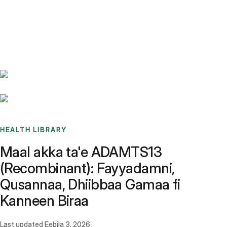
Benchmarks
Stories
FAQ
Sign up / Log in
HEALTH LIBRARY
Maal akka ta'e ADAMTS13
(Recombinant): Fayyadamni,
Qusannaa, Dhiibbaa Gamaa fi
Kanneen Biraa
Last updated
Eebila 3, 2026