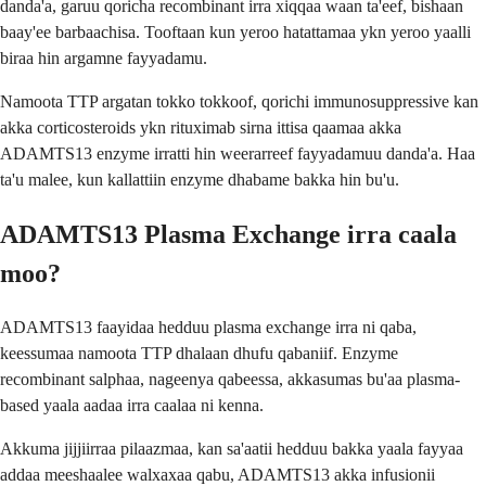
danda'a, garuu qoricha recombinant irra xiqqaa waan ta'eef, bishaan
baay'ee barbaachisa. Tooftaan kun yeroo hatattamaa ykn yeroo yaalli
biraa hin argamne fayyadamu.
Namoota TTP argatan tokko tokkoof, qorichi immunosuppressive kan
akka corticosteroids ykn rituximab sirna ittisa qaamaa akka
ADAMTS13 enzyme irratti hin weerarreef fayyadamuu danda'a. Haa
ta'u malee, kun kallattiin enzyme dhabame bakka hin bu'u.
ADAMTS13 Plasma Exchange irra caala
moo?
ADAMTS13 faayidaa hedduu plasma exchange irra ni qaba,
keessumaa namoota TTP dhalaan dhufu qabaniif. Enzyme
recombinant salphaa, nageenya qabeessa, akkasumas bu'aa plasma-
based yaala aadaa irra caalaa ni kenna.
Akkuma jijjiirraa pilaazmaa, kan sa'aatii hedduu bakka yaala fayyaa
addaa meeshaalee walxaxaa qabu, ADAMTS13 akka infusionii