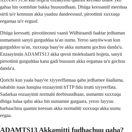
gahaa hin oomishne bakka buusuudhaan. Dhiiga keessaniif meeshaa
sirrii ta'e kennuun akka yaaduu dandeessuuf, pirootiinii xuxxuqa
eegamaa ta'e eeguuf.
Dhiiga keessatti, pirootiinonni vaanii Wiilbiraandi faaktar jedhaman
uumamanii sanyii gurguddaa ta'an uumu. Yeroo sanyiiwwan kun
gurguddoo ta'an, xuxxuqa baay'ee akka uumamu gochuu danda'u.
Enzaayimiin ADAMTS13 akka qeesii molekulaarii hojjeta, sanyii
pirootiinii gurguddaa kana gadi buusuun akka eegamaa ta'u gochuu
danda'a.
Qorichi kun yaala baay'ee xiyyeeffannaa qabu jedhamee ilaallama,
sababiin isaas hanqina enzaayimii hTTP fidu irratti xiyyeeffata.
Sadarkaa enzaayimii normalii deebisuudhaan, uumamni xuxxuqa
dhiiga balaa qabu akka hin uumamne gargaara, yeroo fayyuu
barbaachisu qaamni keessan akka normalitti xuxxuqa akka uumu
eegaa.
ADAMTS13 Akkamitti fudhachuu qaba?