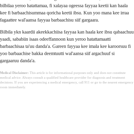
bilbilaa yeroo hatattamaa, fi xalayaa ogeessa fayyaa keetii kan haala
kee fi barbaachisummaa qoricha keetii ibsu. Kun yoo mana kee irraa
fagaattee wal'aansa fayyaa barbaachisu siif gargaara.
Bilbila ykn kaardii akeekkachiisa fayyaa kan haala kee ibsu qabaachuu
yaadi, sababiin isaas odeeffannoon kun yeroo hatattamaatti
barbaachisaa ta'uu danda'a. Gareen fayyaa kee imala kee karoorsuu fi
yoo barbaachise bakka deemtuutti wal'aansa siif argachuuf si
gargaaruu danda'a.
Medical Disclaimer:
This article is for informational purposes only and does not constitute
medical advice. Always consult a qualified healthcare provider for diagnosis and treatment
decisions. If you are experiencing a medical emergency, call 911 or go to the nearest emergency
room immediately.