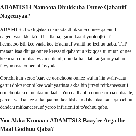
ADAMTS13 Namoota Dhukkuba Onnee Qabaniif
Nageenyaa?
ADAMTS13 waliigalaan namoota dhukkuba onnee qabaniif
nageenyaa akka ta'etti ilaallama, garuu kaardiyooloojistii fi
heematoojistii kee yaala kee to'achuuf walitti hojjechuu qabu. TTP
mataan isaa dhiiga onnee keessatti qabamuu xixiqqaa uumuun onnee
kee irratti dhiibbaa waan qabuuf, dhukkuba jalatti argamu yaaluun
fayyummaa onnee ni fayyada.
Qorichi kun yeroo baay'ee qorichoota onnee wajjin hin walnyaatu,
garuu doktaroonni kee walnyaatinsa akka hin jirretti mirkaneessuuf
qorichoota kee hundaa ni ilaalu. Yoo dadhabbii onnee cimaa qabaatte,
gareen yaalaa kee akka qaamni kee bishaan dabalataa kana qabachuu
danda'u mirkaneessuuf yeroo infusionii si to'achuu qabu.
Yoo Akka Kumaan ADAMTS13 Baay'ee Argadhe
Maal Godhuu Qaba?