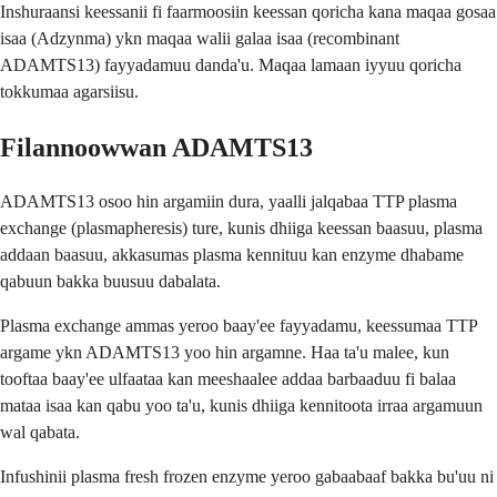
Inshuraansi keessanii fi faarmoosiin keessan qoricha kana maqaa gosaa
isaa (Adzynma) ykn maqaa walii galaa isaa (recombinant
ADAMTS13) fayyadamuu danda'u. Maqaa lamaan iyyuu qoricha
tokkumaa agarsiisu.
Filannoowwan ADAMTS13
ADAMTS13 osoo hin argamiin dura, yaalli jalqabaa TTP plasma
exchange (plasmapheresis) ture, kunis dhiiga keessan baasuu, plasma
addaan baasuu, akkasumas plasma kennituu kan enzyme dhabame
qabuun bakka buusuu dabalata.
Plasma exchange ammas yeroo baay'ee fayyadamu, keessumaa TTP
argame ykn ADAMTS13 yoo hin argamne. Haa ta'u malee, kun
tooftaa baay'ee ulfaataa kan meeshaalee addaa barbaaduu fi balaa
mataa isaa kan qabu yoo ta'u, kunis dhiiga kennitoota irraa argamuun
wal qabata.
Infushinii plasma fresh frozen enzyme yeroo gabaabaaf bakka bu'uu ni