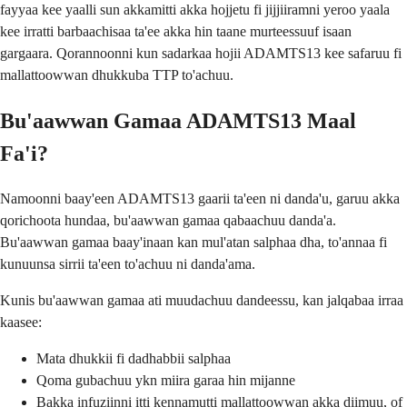
fayyaa kee yaalli sun akkamitti akka hojjetu fi jijjiiramni yeroo yaala
kee irratti barbaachisaa ta'ee akka hin taane murteessuuf isaan
gargaara. Qorannoonni kun sadarkaa hojii ADAMTS13 kee safaruu fi
mallattoowwan dhukkuba TTP to'achuu.
Bu'aawwan Gamaa ADAMTS13 Maal
Fa'i?
Namoonni baay'een ADAMTS13 gaarii ta'een ni danda'u, garuu akka
qorichoota hundaa, bu'aawwan gamaa qabaachuu danda'a.
Bu'aawwan gamaa baay'inaan kan mul'atan salphaa dha, to'annaa fi
kunuunsa sirrii ta'een to'achuu ni danda'ama.
Kunis bu'aawwan gamaa ati muudachuu dandeessu, kan jalqabaa irraa
kaasee:
Mata dhukkii fi dadhabbii salphaa
Qoma gubachuu ykn miira garaa hin mijanne
Bakka infuziinni itti kennamutti mallattoowwan akka diimuu, of