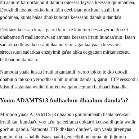
itti aanuuf karoorfachuuf dafanii ogeessa fayyaa keessan quunnamaa.
Doozii dhabame tokko kan ittiin deebistan gochuuf yaalii hin
godhinaa, kunis balaa dhukkuboota keessanii dabaluu danda'a.
Doktarri keessan karaa gaarii kan ta'e kan murteessu yeroo doozii
dhabamee fi mallattoowwan ammaa keessan irratti hundaa'uun. Isaan
sadarkaa dhiiga keessanii ilaaluu ykn sagantaa yaala keessanii
sirreessuun sadarkaa enzayimii ga'aa akka eeggattan mirkaneessuu
barbaaduu danda'u.
Namoota yaala ittisaa irratti argamaniif, yeroo tokko tokko doozii
dhabuun rakkoo yeroodhaan hin uumuu danda'u, garuu TTP eessoodii
ittisuuf sagantaa walitti dhufeenya qabu eeguun barbaachisaa dha.
Yoom ADAMTS13 fudhachuu dhaabuu danda'a?
Murtoon yaala ADAMTS13 dhaabuu guutummaatti haala keessan
irratti kan hundaa'u yoo ta'u, qajeelfama doktarri keessanii qofa waliin
gochuu qabdu. Namoota TTP dhalaan dhufeef, kun yaala jireenyaa
guutuu dha, sababiin isaas haalli geneetikii bu'uuraa hin jijjiramu.