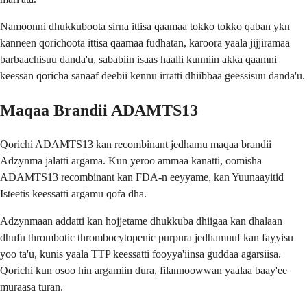
Namoonni dhukkuboota sirna ittisa qaamaa tokko tokko qaban ykn
kanneen qorichoota ittisa qaamaa fudhatan, karoora yaala jijjiramaa
barbaachisuu danda'u, sababiin isaas haalli kunniin akka qaamni
keessan qoricha sanaaf deebii kennu irratti dhiibbaa geessisuu danda'u.
Maqaa Brandii ADAMTS13
Qorichi ADAMTS13 kan recombinant jedhamu maqaa brandii
Adzynma jalatti argama. Kun yeroo ammaa kanatti, oomisha
ADAMTS13 recombinant kan FDA-n eeyyame, kan Yuunaayitid
Isteetis keessatti argamu qofa dha.
Adzynmaan addatti kan hojjetame dhukkuba dhiigaa kan dhalaan
dhufu thrombotic thrombocytopenic purpura jedhamuuf kan fayyisu
yoo ta'u, kunis yaala TTP keessatti fooyya'iinsa guddaa agarsiisa.
Qorichi kun osoo hin argamiin dura, filannoowwan yaalaa baay'ee
muraasa turan.