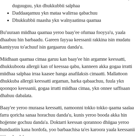
duguuguu, ykn dhukkubbii salphaa
Daddaaqamuu ykn mataa walirraa qabachuu
Dhukkubbii maasha ykn walnyaatinsa qaamaa
Bu'uuraan miidhaa qaamaa yeroo baay'ee ofumaa fooyya'u, yaala
dhaabuu hin barbaadu. Gareen fayyaa keessanii rakkina isin mudatu
kamiyyuu to'achuuf isin gargaaruu danda'u.
Miidhaan qaamaa cimaa garuu kan baay'ee hin argamne keessatti,
dhukkuboota allergii kan of keessaa qabu, kanneen akka gogaa irratti
miidhaa salphaa irraa kaasee hanga anafilaksis cimaatti. Mallattoon
dhukkuba allergii keessatti argaman, harka qabaachuu, fuula ykn
qoonqoo keessanii, gogaa irratti miidhaa cimaa, ykn onnee saffisaan
dhahuu dabalata.
Baay'ee yeroo muraasa keessatti, namoonni tokko tokko qaama saalaa
farra qoricha sanaa horachuu danda'u, kunis yeroo booda akka hin
hojjenne gochuu danda'a. Doktarri keessan qorannoo dhiigaa yeroo
hundaatiin kana hordofa, yoo barbaachisa ta'es karoora yaala keessanii