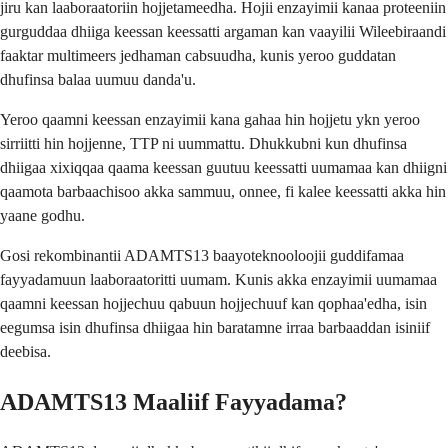
jiru kan laaboraatoriin hojjetameedha. Hojii enzayimii kanaa proteeniin
gurguddaa dhiiga keessan keessatti argaman kan vaayilii Wileebiraandi
faaktar multimeers jedhaman cabsuudha, kunis yeroo guddatan
dhufinsa balaa uumuu danda'u.
Yeroo qaamni keessan enzayimii kana gahaa hin hojjetu ykn yeroo
sirriitti hin hojjenne, TTP ni uummattu. Dhukkubni kun dhufinsa
dhiigaa xixiqqaa qaama keessan guutuu keessatti uumamaa kan dhiigni
qaamota barbaachisoo akka sammuu, onnee, fi kalee keessatti akka hin
yaane godhu.
Gosi rekombinantii ADAMTS13 baayoteknooloojii guddifamaa
fayyadamuun laaboraatoritti uumam. Kunis akka enzayimii uumamaa
qaamni keessan hojjechuu qabuun hojjechuuf kan qophaa'edha, isin
eegumsa isin dhufinsa dhiigaa hin baratamne irraa barbaaddan isiniif
deebisa.
ADAMTS13 Maaliif Fayyadama?