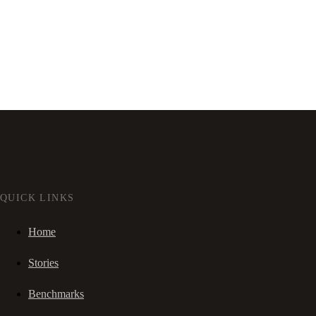
QUICK LINKS
Home
Stories
Benchmarks