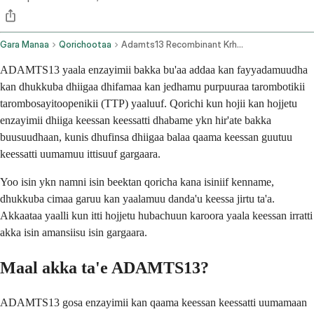
Gara Manaa
Qorichootaa
Adamts13 Recombinant Krhn Intravenous Route
ADAMTS13 yaala enzayimii bakka bu'aa addaa kan fayyadamuudha
kan dhukkuba dhiigaa dhifamaa kan jedhamu purpuuraa tarombotikii
tarombosayitoopenikii (TTP) yaaluuf. Qorichi kun hojii kan hojjetu
enzayimii dhiiga keessan keessatti dhabame ykn hir'ate bakka
buusuudhaan, kunis dhufinsa dhiigaa balaa qaama keessan guutuu
keessatti uumamuu ittisuuf gargaara.
Yoo isin ykn namni isin beektan qoricha kana isiniif kenname,
dhukkuba cimaa garuu kan yaalamuu danda'u keessa jirtu ta'a.
Akkaataa yaalli kun itti hojjetu hubachuun karoora yaala keessan irratti
akka isin amansiisu isin gargaara.
Maal akka ta'e ADAMTS13?
ADAMTS13 gosa enzayimii kan qaama keessan keessatti uumamaan