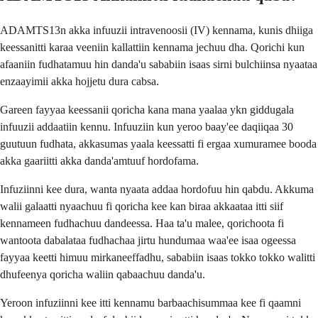
ADAMTS13n akka infuuzii intravenoosii (IV) kennama, kunis dhiiga
keessanitti karaa veeniin kallattiin kennama jechuu dha. Qorichi kun
afaaniin fudhatamuu hin danda'u sababiin isaas sirni bulchiinsa nyaataa
enzaayimii akka hojjetu dura cabsa.
Gareen fayyaa keessanii qoricha kana mana yaalaa ykn giddugala
infuuzii addaatiin kennu. Infuuziin kun yeroo baay'ee daqiiqaa 30
guutuun fudhata, akkasumas yaala keessatti fi ergaa xumuramee booda
akka gaariitti akka danda'amtuuf hordofama.
Infuziinni kee dura, wanta nyaata addaa hordofuu hin qabdu. Akkuma
walii galaatti nyaachuu fi qoricha kee kan biraa akkaataa itti siif
kennameen fudhachuu dandeessa. Haa ta'u malee, qorichoota fi
wantoota dabalataa fudhachaa jirtu hundumaa waa'ee isaa ogeessa
fayyaa keetti himuu mirkaneeffadhu, sababiin isaas tokko tokko walitti
dhufeenya qoricha waliin qabaachuu danda'u.
Yeroon infuziinni kee itti kennamu barbaachisummaa kee fi qaamni