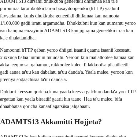
ADAMTS13 dursanii dhukkuba geneetikii dhifamaa kan ta'e
purpuuraa tarombotikii tarombosayitoopenikii (hTTP) yaaluuf
fayyadama, kunis dhukkuba geneetikii dhifamaa kan namoota
1/100,000 gadii irratti argamudha. Dhukkubni kun kan uumamu yeroo
isin hanqina enzayimii ADAMTS13 kan jijjirama geneetikii irraa kan
ka'e dhalattanidha.
Namoonni hTTP qaban yeroo dhiigni isaanii qaama isaanii keessatti
xuxxuqa balaa uumuun muudatu. Yeroon kun mallattoolee hamaa kan
akka jeequmsa, qabamuu, rakkoolee kalee, fi lakkoofsa pilaatileetii
gadi aanaa ta'uu kan dabalatu ta'uu danda'a. Yaala malee, yeroon kun
jireenya sodaachisaa ta'uu danda'a.
Doktarri keessan qoricha kana yaada keessa galchuu danda'a yoo TTP
argattan kan yaala biraatiif gaarii hin taane. Haa ta'u malee, bifa
dhaabbataa qoricha kanaaf agarsiisa jalqabaati.
ADAMTS13 Akkamitti Hojjeta?
ADAMTS13n kan hojjetu enzaayimii qaamni keessan dhabe ykn