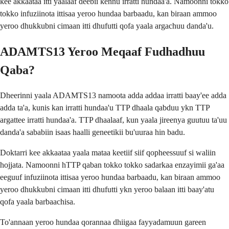
kee akkaataa itti yaalaaf deebii kennu irratti hundaa'a. Namoonni tokko
tokko infuziinota ittisaa yeroo hundaa barbaadu, kan biraan ammoo
yeroo dhukkubni cimaan itti dhufutti qofa yaala argachuu danda'u.
ADAMTS13 Yeroo Meqaaf Fudhadhuu
Qaba?
Dheerinni yaala ADAMTS13 namoota adda addaa irratti baay'ee adda
adda ta'a, kunis kan irratti hundaa'u TTP dhaala qabduu ykn TTP
argattee irratti hundaa'a. TTP dhaalaaf, kun yaala jireenya guutuu ta'uu
danda'a sababiin isaas haalli geneetikii bu'uuraa hin badu.
Doktarri kee akkaataa yaala mataa keetiif siif qopheessuuf si waliin
hojjata. Namoonni hTTP qaban tokko tokko sadarkaa enzayimii ga'aa
eeguuf infuziinota ittisaa yeroo hundaa barbaadu, kan biraan ammoo
yeroo dhukkubni cimaan itti dhufutti ykn yeroo balaan itti baay'atu
qofa yaala barbaachisa.
To'annaan yeroo hundaa qorannaa dhiigaa fayyadamuun gareen