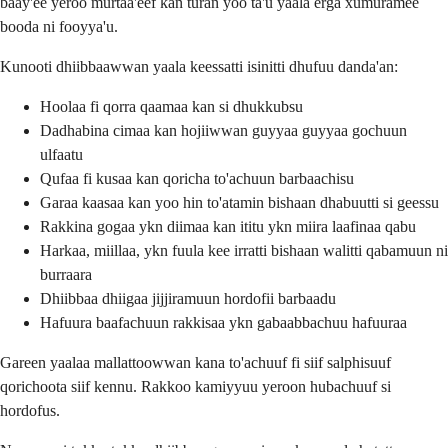
baay'ee yeroo murtaa'eef kan turan yoo ta'u yaala erga xumuramee
booda ni fooyya'u.
Kunooti dhiibbaawwan yaala keessatti isinitti dhufuu danda'an:
Hoolaa fi qorra qaamaa kan si dhukkubsu
Dadhabina cimaa kan hojiiwwan guyyaa guyyaa gochuun
ulfaatu
Qufaa fi kusaa kan qoricha to'achuun barbaachisu
Garaa kaasaa kan yoo hin to'atamin bishaan dhabuutti si geessu
Rakkina gogaa ykn diimaa kan ititu ykn miira laafinaa qabu
Harkaa, miillaa, ykn fuula kee irratti bishaan walitti qabamuun ni
burraara
Dhiibbaa dhiigaa jijjiramuun hordofii barbaadu
Hafuura baafachuun rakkisaa ykn gabaabbachuu hafuuraa
Gareen yaalaa mallattoowwan kana to'achuuf fi siif salphisuuf
qorichoota siif kennu. Rakkoo kamiyyuu yeroon hubachuuf si
hordofus.