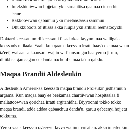
Infekshiniiwwan hojjetan ykn sirna ittisa qaamaa cimaa hin
taane
Rakkoowwan qabamuu ykn meetaastaasii sammuu
Dhukkuboota of-ittisaa akka luupis ykn aritiisii reematooyidii
Doktarri keessan umrii keessanii fi sadarkaa fayyummaa waliigalaa
keessanis ni ilaala. Yaalli kun qaama keessan irratti baay'ee cimaa waan
ta'eef, wal'aansa kaansarii wajjin wal'aansoo gochaa yeroo jirruu,
dhiibbaa gamaagamee dandamachuuf cimaa ta'uu qabdu.
Maqaa Brandii Aldesleukin
Aldesleukin Ameerikaa keessatti maqaa brandii Proleukin jedhamuun
argama. Kun maqaa baay'ee beekamaa chartiiwwan hospitaalaa fi
mallattoowwan qorichaa irratti argitanidha. Biyyoonni tokko tokko
maqaa brandii adda addaa qabaachuu danda'u, garuu qabeenyi hojjetu
tokkuma.
Yeroo yaala keessan ogeeyyii fayya wajjin mari'attan, akka interleukin-