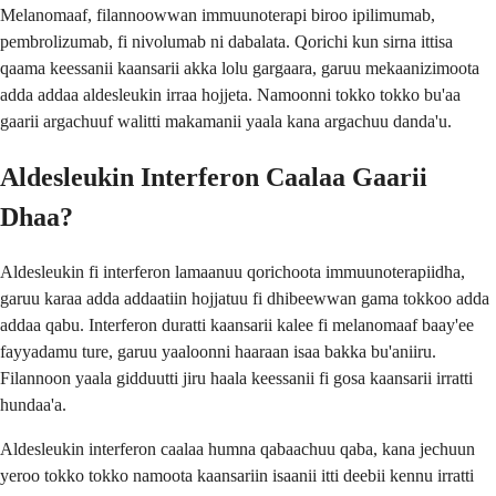
Melanomaaf, filannoowwan immuunoterapi biroo ipilimumab,
pembrolizumab, fi nivolumab ni dabalata. Qorichi kun sirna ittisa
qaama keessanii kaansarii akka lolu gargaara, garuu mekaanizimoota
adda addaa aldesleukin irraa hojjeta. Namoonni tokko tokko bu'aa
gaarii argachuuf walitti makamanii yaala kana argachuu danda'u.
Aldesleukin Interferon Caalaa Gaarii
Dhaa?
Aldesleukin fi interferon lamaanuu qorichoota immuunoterapiidha,
garuu karaa adda addaatiin hojjatuu fi dhibeewwan gama tokkoo adda
addaa qabu. Interferon duratti kaansarii kalee fi melanomaaf baay'ee
fayyadamu ture, garuu yaaloonni haaraan isaa bakka bu'aniiru.
Filannoon yaala gidduutti jiru haala keessanii fi gosa kaansarii irratti
hundaa'a.
Aldesleukin interferon caalaa humna qabaachuu qaba, kana jechuun
yeroo tokko tokko namoota kaansariin isaanii itti deebii kennu irratti