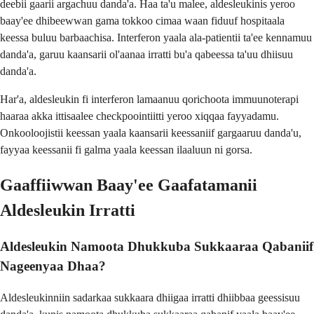
deebii gaarii argachuu danda'a. Haa ta'u malee, aldesleukinis yeroo
baay'ee dhibeewwan gama tokkoo cimaa waan fiduuf hospitaala
keessa buluu barbaachisa. Interferon yaala ala-patientii ta'ee kennamuu
danda'a, garuu kaansarii ol'aanaa irratti bu'a qabeessa ta'uu dhiisuu
danda'a.
Har'a, aldesleukin fi interferon lamaanuu qorichoota immuunoterapi
haaraa akka ittisaalee checkpoointiitti yeroo xiqqaa fayyadamu.
Onkooloojistii keessan yaala kaansarii keessaniif gargaaruu danda'u,
fayyaa keessanii fi galma yaala keessan ilaaluun ni gorsa.
Gaaffiiwwan Baay'ee Gaafatamanii
Aldesleukin Irratti
Aldesleukin Namoota Dhukkuba Sukkaaraa Qabaniif
Nageenyaa Dhaa?
Aldesleukinniin sadarkaa sukkaara dhiigaa irratti dhiibbaa geessisuu