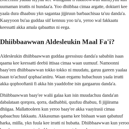
uumaman irrattis ni hundaa'a. Yoo dhiibbaa cimaa argatte, doktarri kee
yaala dura dhaabuu ykn sagantaa jijjiruun barbaachisaa ta'uu danda'a.
Kaayyoon bu'aa guddaa siif kennuu yoo ta'u, yeroo wal fakkaatu
keessatti akka amala qabaattus ni eega.
Dhiibbaawwan Aldesleukin Maal Fa'i?
Aldesleukin dhiibbaawwan guddaa geessisuu danda'a sababiin isaas
qaama kee keessatti deebii ittisaa cimaa waan uumuuf. Namoonni
baay'een dhiibbaawwan tokko tokko ni muudatu, garuu gareen yaalaa
isaan to'achuuf qophaa'aniiru. Waan eegamu hubachuun yaala irratti
akka qophooftanii fi akka hin yaaddofne isin gargaaruu danda'a.
Dhiibbaawwan baay'ee walii galaa kan isin muudachuu danda'an
dabalataan qorqora, qorra, dadhabbii, quufuu dhabuu, fi jijjiirama
dhiigaa. Mallattooleen kun yeroo baay'ee akka vaayirasii cimaa
qabaachuu fakkaatu. Akkasumas qaama kee bishaan waan qabatuuf
harka, miilla, ykn fuula kee irratti ni hubatta. Dhiibbaawwan kun yeroo