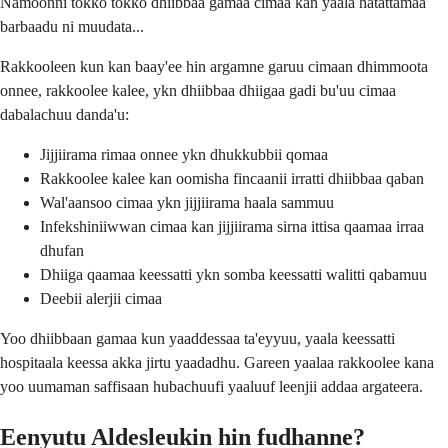
Namoonni tokko tokko dhiibbaa gamaa cimaa kan yaala hatattamaa
barbaadu ni muudata...
Rakkooleen kun kan baay'ee hin argamne garuu cimaan dhimmoota
onnee, rakkoolee kalee, ykn dhiibbaa dhiigaa gadi bu'uu cimaa
dabalachuu danda'u:
Jijjiirama rimaa onnee ykn dhukkubbii qomaa
Rakkoolee kalee kan oomisha fincaanii irratti dhiibbaa qaban
Wal'aansoo cimaa ykn jijjiirama haala sammuu
Infekshiniiwwan cimaa kan jijjiirama sirna ittisa qaamaa irraa
dhufan
Dhiiga qaamaa keessatti ykn somba keessatti walitti qabamuu
Deebii alerjii cimaa
Yoo dhiibbaan gamaa kun yaaddessaa ta'eyyuu, yaala keessatti
hospitaala keessa akka jirtu yaadadhu. Gareen yaalaa rakkoolee kana
yoo uumaman saffisaan hubachuufi yaaluuf leenjii addaa argateera.
Eenyutu Aldesleukin hin fudhanne?