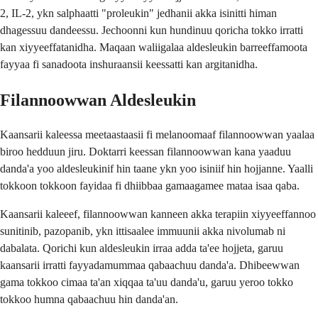
2, IL-2, ykn salphaatti "proleukin" jedhanii akka isinitti himan
dhagessuu dandeessu. Jechoonni kun hundinuu qoricha tokko irratti
kan xiyyeeffatanidha. Maqaan waliigalaa aldesleukin barreeffamoota
fayyaa fi sanadoota inshuraansii keessatti kan argitanidha.
Filannoowwan Aldesleukin
Kaansarii kaleessa meetaastaasii fi melanoomaaf filannoowwan yaalaa
biroo hedduun jiru. Doktarri keessan filannoowwan kana yaaduu
danda'a yoo aldesleukinif hin taane ykn yoo isiniif hin hojjanne. Yaalli
tokkoon tokkoon fayidaa fi dhiibbaa gamaagamee mataa isaa qaba.
Kaansarii kaleeef, filannoowwan kanneen akka terapiin xiyyeeffannoo
sunitinib, pazopanib, ykn ittisaalee immuunii akka nivolumab ni
dabalata. Qorichi kun aldesleukin irraa adda ta'ee hojjeta, garuu
kaansarii irratti fayyadamummaa qabaachuu danda'a. Dhibeewwan
gama tokkoo cimaa ta'an xiqqaa ta'uu danda'u, garuu yeroo tokko
tokkoo humna qabaachuu hin danda'an.