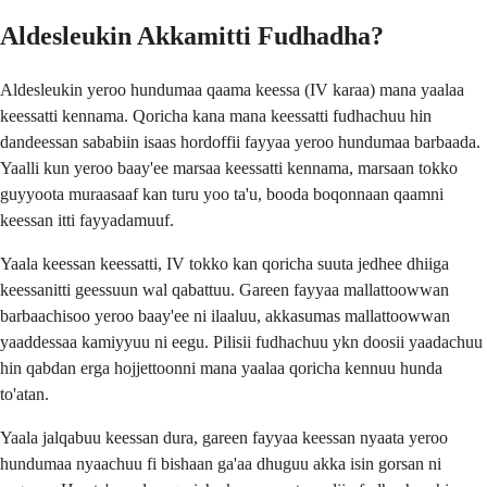
Aldesleukin Akkamitti Fudhadha?
Aldesleukin yeroo hundumaa qaama keessa (IV karaa) mana yaalaa
keessatti kennama. Qoricha kana mana keessatti fudhachuu hin
dandeessan sababiin isaas hordoffii fayyaa yeroo hundumaa barbaada.
Yaalli kun yeroo baay'ee marsaa keessatti kennama, marsaan tokko
guyyoota muraasaaf kan turu yoo ta'u, booda boqonnaan qaamni
keessan itti fayyadamuuf.
Yaala keessan keessatti, IV tokko kan qoricha suuta jedhee dhiiga
keessanitti geessuun wal qabattuu. Gareen fayyaa mallattoowwan
barbaachisoo yeroo baay'ee ni ilaaluu, akkasumas mallattoowwan
yaaddessaa kamiyyuu ni eegu. Pilisii fudhachuu ykn doosii yaadachuu
hin qabdan erga hojjettoonni mana yaalaa qoricha kennuu hunda
to'atan.
Yaala jalqabuu keessan dura, gareen fayyaa keessan nyaata yeroo
hundumaa nyaachuu fi bishaan ga'aa dhuguu akka isin gorsan ni