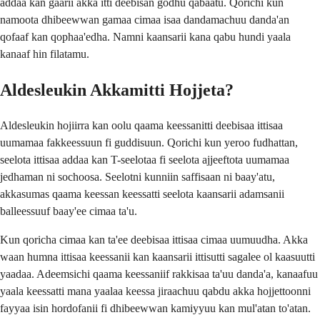
addaa kan gaarii akka itti deebisan godhu qabaatu. Qorichi kun
namoota dhibeewwan gamaa cimaa isaa dandamachuu danda'an
qofaaf kan qophaa'edha. Namni kaansarii kana qabu hundi yaala
kanaaf hin filatamu.
Aldesleukin Akkamitti Hojjeta?
Aldesleukin hojiirra kan oolu qaama keessanitti deebisaa ittisaa
uumamaa fakkeessuun fi guddisuun. Qorichi kun yeroo fudhattan,
seelota ittisaa addaa kan T-seelotaa fi seelota ajjeeftota uumamaa
jedhaman ni sochoosa. Seelotni kunniin saffisaan ni baay'atu,
akkasumas qaama keessan keessatti seelota kaansarii adamsanii
balleessuuf baay'ee cimaa ta'u.
Kun qoricha cimaa kan ta'ee deebisaa ittisaa cimaa uumuudha. Akka
waan humna ittisaa keessanii kan kaansarii ittisutti sagalee ol kaasuutti
yaadaa. Adeemsichi qaama keessaniif rakkisaa ta'uu danda'a, kanaafuu
yaala keessatti mana yaalaa keessa jiraachuu qabdu akka hojjettoonni
fayyaa isin hordofanii fi dhibeewwan kamiyyuu kan mul'atan to'atan.