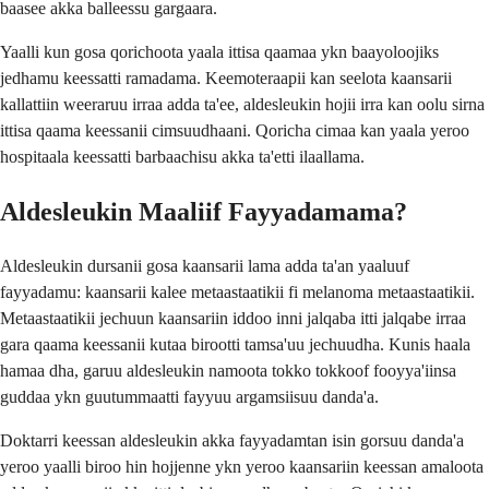
baasee akka balleessu gargaara.
Yaalli kun gosa qorichoota yaala ittisa qaamaa ykn baayoloojiks
jedhamu keessatti ramadama. Keemoteraapii kan seelota kaansarii
kallattiin weeraruu irraa adda ta'ee, aldesleukin hojii irra kan oolu sirna
ittisa qaama keessanii cimsuudhaani. Qoricha cimaa kan yaala yeroo
hospitaala keessatti barbaachisu akka ta'etti ilaallama.
Aldesleukin Maaliif Fayyadamama?
Aldesleukin dursanii gosa kaansarii lama adda ta'an yaaluuf
fayyadamu: kaansarii kalee metaastaatikii fi melanoma metaastaatikii.
Metaastaatikii jechuun kaansariin iddoo inni jalqaba itti jalqabe irraa
gara qaama keessanii kutaa birootti tamsa'uu jechuudha. Kunis haala
hamaa dha, garuu aldesleukin namoota tokko tokkoof fooyya'iinsa
guddaa ykn guutummaatti fayyuu argamsiisuu danda'a.
Doktarri keessan aldesleukin akka fayyadamtan isin gorsuu danda'a
yeroo yaalli biroo hin hojjenne ykn yeroo kaansariin keessan amaloota