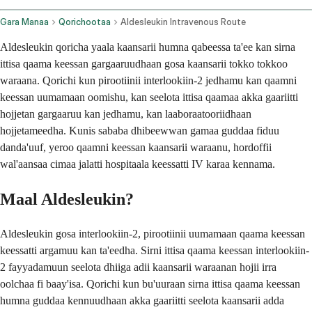
Gara Manaa
Qorichootaa
Aldesleukin Intravenous Route
Aldesleukin qoricha yaala kaansarii humna qabeessa ta'ee kan sirna
ittisa qaama keessan gargaaruudhaan gosa kaansarii tokko tokkoo
waraana. Qorichi kun pirootiinii interlookiin-2 jedhamu kan qaamni
keessan uumamaan oomishu, kan seelota ittisa qaamaa akka gaariitti
hojjetan gargaaruu kan jedhamu, kan laaboraatooriidhaan
hojjetameedha. Kunis sababa dhibeewwan gamaa guddaa fiduu
danda'uuf, yeroo qaamni keessan kaansarii waraanu, hordoffii
wal'aansaa cimaa jalatti hospitaala keessatti IV karaa kennama.
Maal Aldesleukin?
Aldesleukin gosa interlookiin-2, pirootiinii uumamaan qaama keessan
keessatti argamuu kan ta'eedha. Sirni ittisa qaama keessan interlookiin-
2 fayyadamuun seelota dhiiga adii kaansarii waraanan hojii irra
oolchaa fi baay'isa. Qorichi kun bu'uuraan sirna ittisa qaama keessan
humna guddaa kennuudhaan akka gaariitti seelota kaansarii adda