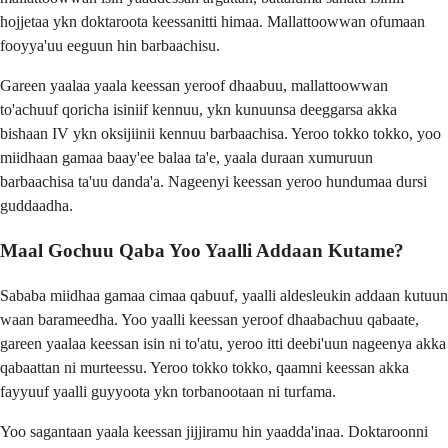
hojjetaa ykn doktaroota keessanitti himaa. Mallattoowwan ofumaan
fooyya'uu eeguun hin barbaachisu.
Gareen yaalaa yaala keessan yeroof dhaabuu, mallattoowwan
to'achuuf qoricha isiniif kennuu, ykn kunuunsa deeggarsa akka
bishaan IV ykn oksijiinii kennuu barbaachisa. Yeroo tokko tokko, yoo
miidhaan gamaa baay'ee balaa ta'e, yaala duraan xumuruun
barbaachisa ta'uu danda'a. Nageenyi keessan yeroo hundumaa dursi
guddaadha.
Maal Gochuu Qaba Yoo Yaalli Addaan Kutame?
Sababa miidhaa gamaa cimaa qabuuf, yaalli aldesleukin addaan kutuun
waan barameedha. Yoo yaalli keessan yeroof dhaabachuu qabaate,
gareen yaalaa keessan isin ni to'atu, yeroo itti deebi'uun nageenya akka
qabaattan ni murteessu. Yeroo tokko tokko, qaamni keessan akka
fayyuuf yaalli guyyoota ykn torbanootaan ni turfama.
Yoo sagantaan yaala keessan jijjiramu hin yaadda'inaa. Doktaroonni