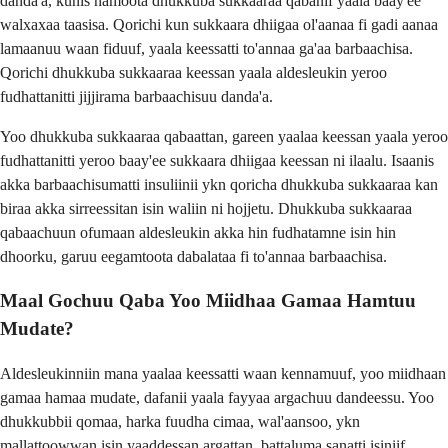
danda'a, kunis namoota dhukkuba sukkaaraa qabanif yaala baay'ee
walxaxaa taasisa. Qorichi kun sukkaara dhiigaa ol'aanaa fi gadi aanaa
lamaanuu waan fiduuf, yaala keessatti to'annaa ga'aa barbaachisa.
Qorichi dhukkuba sukkaaraa keessan yaala aldesleukin yeroo
fudhattanitti jijjirama barbaachisuu danda'a.
Yoo dhukkuba sukkaaraa qabaattan, gareen yaalaa keessan yaala yeroo
fudhattanitti yeroo baay'ee sukkaara dhiigaa keessan ni ilaalu. Isaanis
akka barbaachisumatti insuliinii ykn qoricha dhukkuba sukkaaraa kan
biraa akka sirreessitan isin waliin ni hojjetu. Dhukkuba sukkaaraa
qabaachuun ofumaan aldesleukin akka hin fudhatamne isin hin
dhoorku, garuu eegamtoota dabalataa fi to'annaa barbaachisa.
Maal Gochuu Qaba Yoo Miidhaa Gamaa Hamtuu
Mudate?
Aldesleukinniin mana yaalaa keessatti waan kennamuuf, yoo miidhaan
gamaa hamaa mudate, dafanii yaala fayyaa argachuu dandeessu. Yoo
dhukkubbii qomaa, harka fuudha cimaa, wal'aansoo, ykn
mallattoowwan isin yaaddessan argattan, battaluma sanatti isiniif