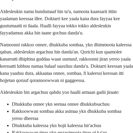
Aldesleukin nama hundumaaf hin ta'u, namoota kaansarii ittiin
yaalaman keessaa illee. Doktarri kee yaala kana dura fayyaa kee
guutumaatti ni ilaala. Haalli fayyaa tokko tokko aldesleukin
fayyadamuu akka hin taane gochuu danda'u.
Namoonni rakkoo onnee, dhukkuba sombaa, ykn dhimmoota kaleessa
qaban, aldesleukin argachuu hin danda'an. Qorichi kun qaamolee
kanarratti dhiphina guddaa waan uumuuf, rakkoonni jiran yeroo yaala
keessatti lubbuu namaa balaaf saaxiluu danda'u. Doktarri keessan yaala
kana yaaduu dura, akkaataa onnee, sombaa, fi kaleessi keessan itti
hojjetan qoruuf qorannoowwan ni gaggeessa.
Aldesleukin hin argachuu qabdu yoo haalli armaan gadii jiraate:
Dhukkuba onnee ykn seenaa onnee dhukkubsachuu
Rakkoowwan sombaa akka asimaa ykn dhukkuba sombaa
yeroo dheeraa
Dhukkuba kaleessa ykn hojii kaleessa hir'achuu
Rakkoowwan tiruu ykn enzayimoota tiruu ol ka'an