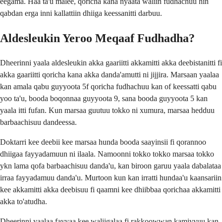
eegama. Haa ta'u malee, qoricha kana nyaata waliin fudhachuu hin
qabdan erga inni kallattiin dhiiga keessanitti darbuu.
Aldesleukin Yeroo Meqaaf Fudhadha?
Dheerinni yaala aldesleukin akka gaariitti akkamitti akka deebistanitti fi
akka gaariitti qoricha kana akka danda'amutti ni jijjira. Marsaan yaalaa
kan amala qabu guyyoota 5f qoricha fudhachuu kan of keessatti qabu
yoo ta'u, booda boqonnaa guyyoota 9, sana booda guyyoota 5 kan
yaala itti fufan. Kun marsaa guutuu tokko ni xumura, marsaa hedduu
barbaachisuu dandeessa.
Doktarri kee deebii kee marsaa hunda booda saayinsii fi qorannoo
dhiigaa fayyadamuun ni ilaala. Namoonni tokko tokko marsaa tokko
ykn lama qofa barbaachisuu danda'u, kan biroon garuu yaala dabalataa
irraa fayyadamuu danda'u. Murtoon kun kan irratti hundaa'u kaansariin
kee akkamitti akka deebisuu fi qaamni kee dhiibbaa qorichaa akkamitti
akka to'atudha.
Dheerinni yaalaa fayyaa kee waliigalaa fi rakkoowwan kamiyyuu kan