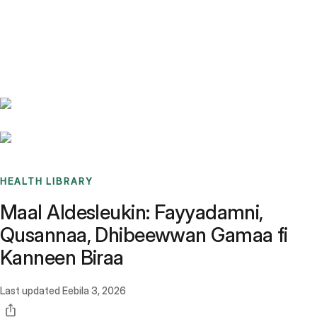
Benchmarks
Stories
FAQ
Sign up / Log in
HEALTH LIBRARY
Maal Aldesleukin: Fayyadamni,
Qusannaa, Dhibeewwan Gamaa fi
Kanneen Biraa
Last updated
Eebila 3, 2026