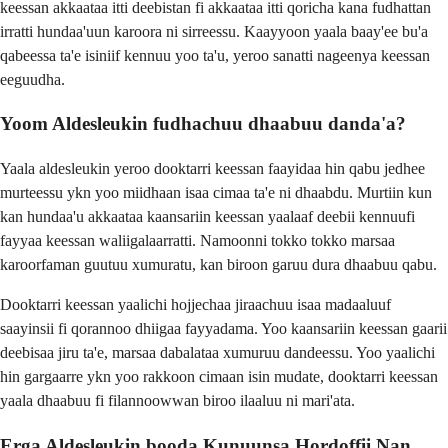
keessan akkaataa itti deebistan fi akkaataa itti qoricha kana fudhattan
irratti hundaa'uun karoora ni sirreessu. Kaayyoon yaala baay'ee bu'a
qabeessa ta'e isiniif kennuu yoo ta'u, yeroo sanatti nageenya keessan
eeguudha.
Yoom Aldesleukin fudhachuu dhaabuu danda'a?
Yaala aldesleukin yeroo dooktarri keessan faayidaa hin qabu jedhee
murteessu ykn yoo miidhaan isaa cimaa ta'e ni dhaabdu. Murtiin kun
kan hundaa'u akkaataa kaansariin keessan yaalaaf deebii kennuufi
fayyaa keessan waliigalaarratti. Namoonni tokko tokko marsaa
karoorfaman guutuu xumuratu, kan biroon garuu dura dhaabuu qabu.
Dooktarri keessan yaalichi hojjechaa jiraachuu isaa madaaluuf
saayinsii fi qorannoo dhiigaa fayyadama. Yoo kaansariin keessan gaarii
deebisaa jiru ta'e, marsaa dabalataa xumuruu dandeessu. Yoo yaalichi
hin gargaarre ykn yoo rakkoon cimaan isin mudate, dooktarri keessan
yaala dhaabuu fi filannoowwan biroo ilaaluu ni mari'ata.
Erga Aldesleukin booda Kunuunsa Hordoffii Nan