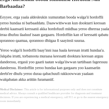
Barbaadaa?
Eeyyee, erga yaala aldesleukin xumurattan booda walga'ii hordoffii
yeroo hundaa ni barbaaddatu. Daawwitiwwan kun dooktarri keessan
deebii kaansarii keessanii akka hordofuufi miidhaa yeroo dheeraa yaala
irraa dhufuu ilaaluuf isaan gargaaru. Hordoffiin kan of keessatti qabatu
qorannoo qaamaa, qorannoo dhiigaa fi saayinsii suuraa.
Yeroo walga'ii hordoffii baay'inni isaa haala keessan irratti hundaa'a.
Jalqaba irratti, torbanoota muraasa keessatti dooktara keessan arguu
dandeessu, ergasii yoo gaarii taatan walga'iiwwan tartiibaan fageessuu
dandeessu. Hordoffiin yeroo hundaa kan gargaaru yoo kaansariin
deebi'ee dhufu yeroo duraa qabachuufi rakkoowwan yaalaan
walqabatan akka ariitiin furamaniif.
Medical Disclaimer:
This article is for informational purposes only and does not constitute
medical advice. Always consult a qualified healthcare provider for diagnosis and treatment
decisions. If you are experiencing a medical emergency, call 911 or go to the nearest emergency
room immediately.