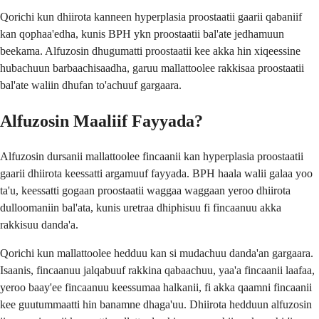
Qorichi kun dhiirota kanneen hyperplasia proostaatii gaarii qabaniif
kan qophaa'edha, kunis BPH ykn proostaatii bal'ate jedhamuun
beekama. Alfuzosin dhugumatti proostaatii kee akka hin xiqeessine
hubachuun barbaachisaadha, garuu mallattoolee rakkisaa proostaatii
bal'ate waliin dhufan to'achuuf gargaara.
Alfuzosin Maaliif Fayyada?
Alfuzosin dursanii mallattoolee fincaanii kan hyperplasia proostaatii
gaarii dhiirota keessatti argamuuf fayyada. BPH haala walii galaa yoo
ta'u, keessatti gogaan proostaatii waggaa waggaan yeroo dhiirota
dulloomaniin bal'ata, kunis uretraa dhiphisuu fi fincaanuu akka
rakkisuu danda'a.
Qorichi kun mallattoolee hedduu kan si mudachuu danda'an gargaara.
Isaanis, fincaanuu jalqabuuf rakkina qabaachuu, yaa'a fincaanii laafaa,
yeroo baay'ee fincaanuu keessumaa halkanii, fi akka qaamni fincaanii
kee guutummaatti hin banamne dhaga'uu. Dhiirota hedduun alfuzosin