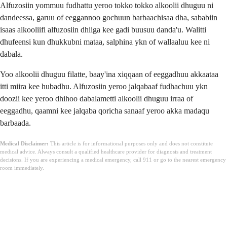
Alfuzosiin yommuu fudhattu yeroo tokko tokko alkoolii dhuguu ni
dandeessa, garuu of eeggannoo gochuun barbaachisaa dha, sababiin
isaas alkooliifi alfuzosiin dhiiga kee gadi buusuu danda'u. Walitti
dhufeensi kun dhukkubni mataa, salphina ykn of wallaaluu kee ni
dabala.
Yoo alkoolii dhuguu filatte, baay'ina xiqqaan of eeggadhuu akkaataa
itti miira kee hubadhu. Alfuzosiin yeroo jalqabaaf fudhachuu ykn
doozii kee yeroo dhihoo dabalametti alkoolii dhuguu irraa of
eeggadhu, qaamni kee jalqaba qoricha sanaaf yeroo akka madaqu
barbaada.
Medical Disclaimer:
This article is for informational purposes only and does not constitute
medical advice. Always consult a qualified healthcare provider for diagnosis and treatment
decisions. If you are experiencing a medical emergency, call 911 or go to the nearest emergency
room immediately.