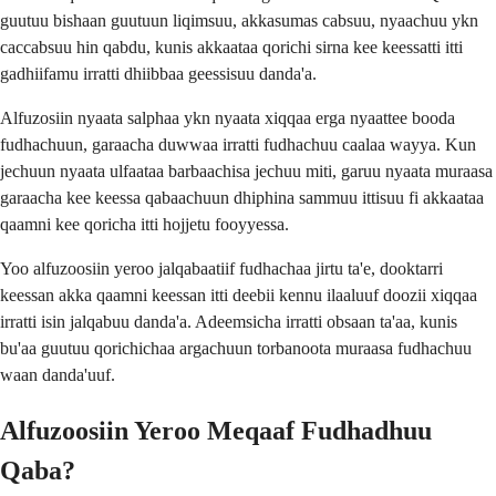
guutuu bishaan guutuun liqimsuu, akkasumas cabsuu, nyaachuu ykn
caccabsuu hin qabdu, kunis akkaataa qorichi sirna kee keessatti itti
gadhiifamu irratti dhiibbaa geessisuu danda'a.
Alfuzosiin nyaata salphaa ykn nyaata xiqqaa erga nyaattee booda
fudhachuun, garaacha duwwaa irratti fudhachuu caalaa wayya. Kun
jechuun nyaata ulfaataa barbaachisa jechuu miti, garuu nyaata muraasa
garaacha kee keessa qabaachuun dhiphina sammuu ittisuu fi akkaataa
qaamni kee qoricha itti hojjetu fooyyessa.
Yoo alfuzoosiin yeroo jalqabaatiif fudhachaa jirtu ta'e, dooktarri
keessan akka qaamni keessan itti deebii kennu ilaaluuf doozii xiqqaa
irratti isin jalqabuu danda'a. Adeemsicha irratti obsaan ta'aa, kunis
bu'aa guutuu qorichichaa argachuun torbanoota muraasa fudhachuu
waan danda'uuf.
Alfuzoosiin Yeroo Meqaaf Fudhadhuu
Qaba?