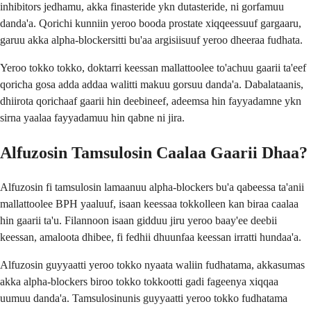
inhibitors jedhamu, akka finasteride ykn dutasteride, ni gorfamuu
danda'a. Qorichi kunniin yeroo booda prostate xiqqeessuuf gargaaru,
garuu akka alpha-blockersitti bu'aa argisiisuuf yeroo dheeraa fudhata.
Yeroo tokko tokko, doktarri keessan mallattoolee to'achuu gaarii ta'eef
qoricha gosa adda addaa walitti makuu gorsuu danda'a. Dabalataanis,
dhiirota qorichaaf gaarii hin deebineef, adeemsa hin fayyadamne ykn
sirna yaalaa fayyadamuu hin qabne ni jira.
Alfuzosin Tamsulosin Caalaa Gaarii Dhaa?
Alfuzosin fi tamsulosin lamaanuu alpha-blockers bu'a qabeessa ta'anii
mallattoolee BPH yaaluuf, isaan keessaa tokkolleen kan biraa caalaa
hin gaarii ta'u. Filannoon isaan gidduu jiru yeroo baay'ee deebii
keessan, amaloota dhibee, fi fedhii dhuunfaa keessan irratti hundaa'a.
Alfuzosin guyyaatti yeroo tokko nyaata waliin fudhatama, akkasumas
akka alpha-blockers biroo tokko tokkootti gadi fageenya xiqqaa
uumuu danda'a. Tamsulosinunis guyyaatti yeroo tokko fudhatama