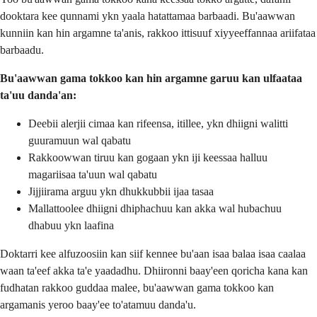
dooktara kee qunnami ykn yaala hatattamaa barbaadi. Bu'aawwan
kunniin kan hin argamne ta'anis, rakkoo ittisuuf xiyyeeffannaa ariifataa
barbaadu.
Bu'aawwan gama tokkoo kan hin argamne garuu kan ulfaataa
ta'uu danda'an:
Deebii alerjii cimaa kan rifeensa, itillee, ykn dhiigni walitti
guuramuun wal qabatu
Rakkoowwan tiruu kan gogaan ykn iji keessaa halluu
magariisaa ta'uun wal qabatu
Jijjiirama arguu ykn dhukkubbii ijaa tasaa
Mallattoolee dhiigni dhiphachuu kan akka wal hubachuu
dhabuu ykn laafina
Doktarri kee alfuzoosiin kan siif kennee bu'aan isaa balaa isaa caalaa
waan ta'eef akka ta'e yaadadhu. Dhiironni baay'een qoricha kana kan
fudhatan rakkoo guddaa malee, bu'aawwan gama tokkoo kan
argamanis yeroo baay'ee to'atamuu danda'u.