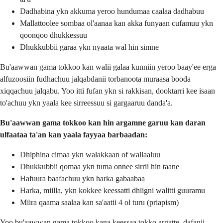
Dadhabina ykn akkuma yeroo hundumaa caalaa dadhabuu
Mallattoolee sombaa ol'aanaa kan akka funyaan cufamuu ykn
qoonqoo dhukkessuu
Dhukkubbii garaa ykn nyaata wal hin simne
Bu'aawwan gama tokkoo kan walii galaa kunniin yeroo baay'ee erga
alfuzoosiin fudhachuu jalqabdanii torbanoota muraasa booda
xiqqachuu jalqabu. Yoo itti fufan ykn si rakkisan, dooktarri kee isaan
to'achuu ykn yaala kee sirreessuu si gargaaruu danda'a.
Bu'aawwan gama tokkoo kan hin argamne garuu kan daran
ulfaataa ta'an kan yaala fayyaa barbaadan:
Dhiphina cimaa ykn walakkaan of wallaaluu
Dhukkubbii qomaa ykn tuma onnee sirrii hin taane
Hafuura baafachuu ykn harka gabaabaa
Harka, miilla, ykn kokkee keessatti dhiigni walitti guuramu
Miira qaama saalaa kan sa'aatii 4 ol turu (priapism)
Yoo bu'aawwan gama tokkoo kana keessaa tokko argatte, dafanii