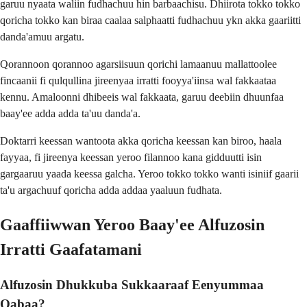
garuu nyaata waliin fudhachuu hin barbaachisu. Dhiirota tokko tokko
qoricha tokko kan biraa caalaa salphaatti fudhachuu ykn akka gaariitti
danda'amuu argatu.
Qorannoon qorannoo agarsiisuun qorichi lamaanuu mallattoolee
fincaanii fi qulqullina jireenyaa irratti fooyya'iinsa wal fakkaataa
kennu. Amaloonni dhibeeis wal fakkaata, garuu deebiin dhuunfaa
baay'ee adda adda ta'uu danda'a.
Doktarri keessan wantoota akka qoricha keessan kan biroo, haala
fayyaa, fi jireenya keessan yeroo filannoo kana gidduutti isin
gargaaruu yaada keessa galcha. Yeroo tokko tokko wanti isiniif gaarii
ta'u argachuuf qoricha adda addaa yaaluun fudhata.
Gaaffiiwwan Yeroo Baay'ee Alfuzosin
Irratti Gaafatamani
Alfuzosin Dhukkuba Sukkaaraaf Eenyummaa
Qabaa?