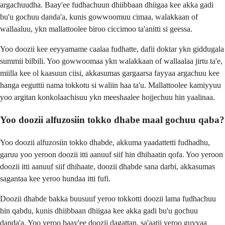
argachuudha. Baay'ee fudhachuun dhiibbaan dhiigaa kee akka gadi
bu'u gochuu danda'a, kunis gowwoomuu cimaa, walakkaan of
wallaaluu, ykn mallattoolee biroo ciccimoo ta'anitti si geessa.
Yoo doozii kee eeyyamame caalaa fudhatte, dafii doktar ykn giddugala
summii bilbili. Yoo gowwoomaa ykn walakkaan of wallaalaa jirtu ta'e,
miilla kee ol kaasuun ciisi, akkasumas gargaarsa fayyaa argachuu kee
hanga eeguttii nama tokkotu si waliin haa ta'u. Mallattoolee kamiyyuu
yoo argitan konkolaachisuu ykn meeshaalee hojjechuu hin yaalinaa.
Yoo doozii alfuzosiin tokko dhabe maal gochuu qaba?
Yoo doozii alfuzosiin tokko dhabde, akkuma yaadattetti fudhadhu,
garuu yoo yeroon doozii itti aanuuf siif hin dhihaatin qofa. Yoo yeroon
doozii itti aanuuf siif dhihaate, doozii dhabde sana darbi, akkasumas
sagantaa kee yeroo hundaa itti fufi.
Doozii dhabde bakka buusuuf yeroo tokkotti doozii lama fudhachuu
hin qabdu, kunis dhiibbaan dhiigaa kee akka gadi bu'u gochuu
danda'a. Yoo yeroo baay'ee doozii dagattan, sa'aatii yeroo guyyaa