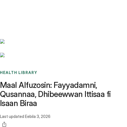
Benchmarks
Stories
FAQ
Sign up / Log in
HEALTH LIBRARY
Maal Alfuzosin: Fayyadamni,
Qusannaa, Dhibeewwan Ittisaa fi
Isaan Biraa
Last updated
Eebila 3, 2026