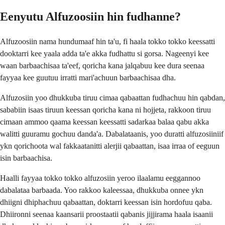
Eenyutu Alfuzoosiin hin fudhanne?
Alfuzoosiin nama hundumaaf hin ta'u, fi haala tokko tokko keessatti
dooktarri kee yaala adda ta'e akka fudhattu si gorsa. Nageenyi kee
waan barbaachisaa ta'eef, qoricha kana jalqabuu kee dura seenaa
fayyaa kee guutuu irratti mari'achuun barbaachisaa dha.
Alfuzosiin yoo dhukkuba tiruu cimaa qabaattan fudhachuu hin qabdan,
sababiin isaas tiruun keessan qoricha kana ni hojjeta, rakkoon tiruu
cimaan ammoo qaama keessan keessatti sadarkaa balaa qabu akka
walitti guuramu gochuu danda'a. Dabalataanis, yoo duratti alfuzosiiniif
ykn qorichoota wal fakkaatanitti alerjii qabaattan, isaa irraa of eeguun
isin barbaachisa.
Haalli fayyaa tokko tokko alfuzosiin yeroo ilaalamu eeggannoo
dabalataa barbaada. Yoo rakkoo kaleessaa, dhukkuba onnee ykn
dhiigni dhiphachuu qabaattan, doktarri keessan isin hordofuu qaba.
Dhiironni seenaa kaansarii proostaatii qabanis jijjirama haala isaanii