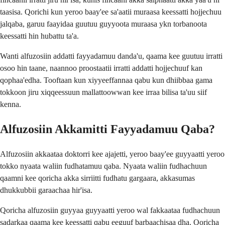
taasisa. Qorichi kun yeroo baay'ee sa'aatii muraasa keessatti hojjechuu
jalqaba, garuu faayidaa guutuu guyyoota muraasa ykn torbanoota
keessatti hin hubattu ta'a.
Wanti alfuzosiin addatti fayyadamuu danda'u, qaama kee guutuu irratti
osoo hin taane, naannoo proostaatii irratti addatti hojjechuuf kan
qophaa'edha. Tooftaan kun xiyyeeffannaa qabu kun dhiibbaa gama
tokkoon jiru xiqqeessuun mallattoowwan kee irraa bilisa ta'uu siif
kenna.
Alfuzosiin Akkamitti Fayyadamuu Qaba?
Alfuzosiin akkaataa doktorri kee ajajetti, yeroo baay'ee guyyaatti yeroo
tokko nyaata waliin fudhatamuu qaba. Nyaata waliin fudhachuun
qaamni kee qoricha akka sirriitti fudhatu gargaara, akkasumas
dhukkubbii garaachaa hir'isa.
Qoricha alfuzosiin guyyaa guyyaatti yeroo wal fakkaataa fudhachuun
sadarkaa qaama kee keessatti qabu eeguuf barbaachisaa dha. Qoricha