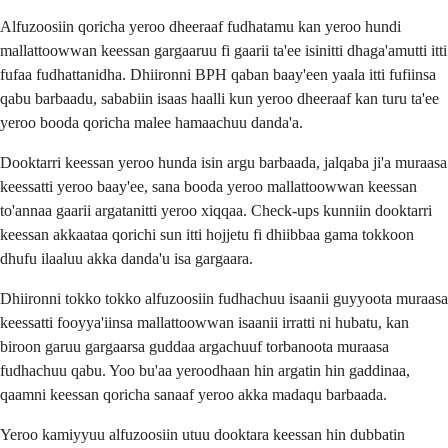
Alfuzoosiin qoricha yeroo dheeraaf fudhatamu kan yeroo hundi
mallattoowwan keessan gargaaruu fi gaarii ta'ee isinitti dhaga'amutti itti
fufaa fudhattanidha. Dhiironni BPH qaban baay'een yaala itti fufiinsa
qabu barbaadu, sababiin isaas haalli kun yeroo dheeraaf kan turu ta'ee
yeroo booda qoricha malee hamaachuu danda'a.
Dooktarri keessan yeroo hunda isin argu barbaada, jalqaba ji'a muraasa
keessatti yeroo baay'ee, sana booda yeroo mallattoowwan keessan
to'annaa gaarii argatanitti yeroo xiqqaa. Check-ups kunniin dooktarri
keessan akkaataa qorichi sun itti hojjetu fi dhiibbaa gama tokkoon
dhufu ilaaluu akka danda'u isa gargaara.
Dhiironni tokko tokko alfuzoosiin fudhachuu isaanii guyyoota muraasa
keessatti fooyya'iinsa mallattoowwan isaanii irratti ni hubatu, kan
biroon garuu gargaarsa guddaa argachuuf torbanoota muraasa
fudhachuu qabu. Yoo bu'aa yeroodhaan hin argatin hin gaddinaa,
qaamni keessan qoricha sanaaf yeroo akka madaqu barbaada.
Yeroo kamiyyuu alfuzoosiin utuu dooktara keessan hin dubbatin