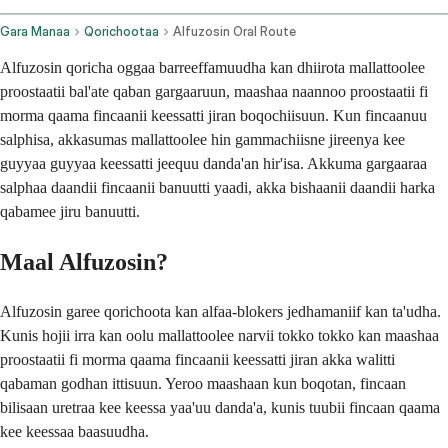
Gara Manaa
Qorichootaa
Alfuzosin Oral Route
Alfuzosin qoricha oggaa barreeffamuudha kan dhiirota mallattoolee
proostaatii bal'ate qaban gargaaruun, maashaa naannoo proostaatii fi
morma qaama fincaanii keessatti jiran boqochiisuun. Kun fincaanuu
salphisa, akkasumas mallattoolee hin gammachiisne jireenya kee
guyyaa guyyaa keessatti jeequu danda'an hir'isa. Akkuma gargaaraa
salphaa daandii fincaanii banuutti yaadi, akka bishaanii daandii harka
qabamee jiru banuutti.
Maal Alfuzosin?
Alfuzosin garee qorichoota kan alfaa-blokers jedhamaniif kan ta'udha.
Kunis hojii irra kan oolu mallattoolee narvii tokko tokko kan maashaa
proostaatii fi morma qaama fincaanii keessatti jiran akka walitti
qabaman godhan ittisuun. Yeroo maashaan kun boqotan, fincaan
bilisaan uretraa kee keessa yaa'uu danda'a, kunis tuubii fincaan qaama
kee keessaa baasuudha.