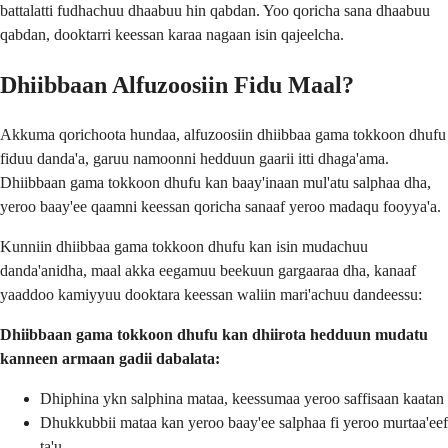
battalatti fudhachuu dhaabuu hin qabdan. Yoo qoricha sana dhaabuu
qabdan, dooktarri keessan karaa nagaan isin qajeelcha.
Dhiibbaan Alfuzoosiin Fidu Maal?
Akkuma qorichoota hundaa, alfuzoosiin dhiibbaa gama tokkoon dhufu
fiduu danda'a, garuu namoonni hedduun gaarii itti dhaga'ama.
Dhiibbaan gama tokkoon dhufu kan baay'inaan mul'atu salphaa dha,
yeroo baay'ee qaamni keessan qoricha sanaaf yeroo madaqu fooyya'a.
Kunniin dhiibbaa gama tokkoon dhufu kan isin mudachuu
danda'anidha, maal akka eegamuu beekuun gargaaraa dha, kanaaf
yaaddoo kamiyyuu dooktara keessan waliin mari'achuu dandeessu:
Dhiibbaan gama tokkoon dhufu kan dhiirota hedduun mudatu
kanneen armaan gadii dabalata:
Dhiphina ykn salphina mataa, keessumaa yeroo saffisaan kaatan
Dhukkubbii mataa kan yeroo baay'ee salphaa fi yeroo murtaa'eef
ta'u