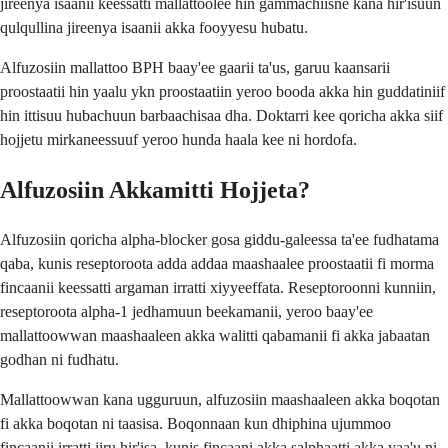
jireenya isaanii keessatti mallattoolee hin gammachiisne kana hir'isuun
qulqullina jireenya isaanii akka fooyyesu hubatu.
Alfuzosiin mallattoo BPH baay'ee gaarii ta'us, garuu kaansarii
proostaatii hin yaalu ykn proostaatiin yeroo booda akka hin guddatiniif
hin ittisuu hubachuun barbaachisaa dha. Doktarri kee qoricha akka siif
hojjetu mirkaneessuuf yeroo hunda haala kee ni hordofa.
Alfuzosiin Akkamitti Hojjeta?
Alfuzosiin qoricha alpha-blocker gosa giddu-galeessa ta'ee fudhatama
qaba, kunis reseptoroota adda addaa maashaalee proostaatii fi morma
fincaanii keessatti argaman irratti xiyyeeffata. Reseptoroonni kunniin,
reseptoroota alpha-1 jedhamuun beekamanii, yeroo baay'ee
mallattoowwan maashaaleen akka walitti qabamanii fi akka jabaatan
godhan ni fudhatu.
Mallattoowwan kana ugguruun, alfuzosiin maashaaleen akka boqotan
fi akka boqotan ni taasisa. Boqonnaan kun dhiphina ujummoo
fincaanii irratti jiru hir'isa, kunis fincaani akka salphaatti akka yaa'u ni