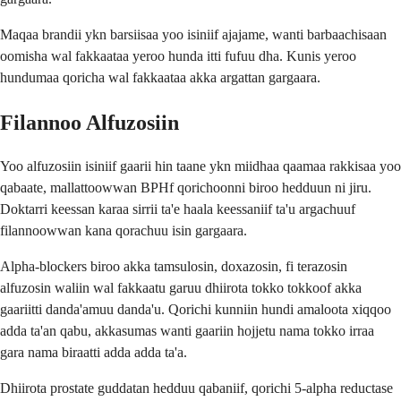
Maqaa brandii ykn barsiisaa yoo isiniif ajajame, wanti barbaachisaan
oomisha wal fakkaataa yeroo hunda itti fufuu dha. Kunis yeroo
hundumaa qoricha wal fakkaataa akka argattan gargaara.
Filannoo Alfuzosiin
Yoo alfuzosiin isiniif gaarii hin taane ykn miidhaa qaamaa rakkisaa yoo
qabaate, mallattoowwan BPHf qorichoonni biroo hedduun ni jiru.
Doktarri keessan karaa sirrii ta'e haala keessaniif ta'u argachuuf
filannoowwan kana qorachuu isin gargaara.
Alpha-blockers biroo akka tamsulosin, doxazosin, fi terazosin
alfuzosin waliin wal fakkaatu garuu dhiirota tokko tokkoof akka
gaariitti danda'amuu danda'u. Qorichi kunniin hundi amaloota xiqqoo
adda ta'an qabu, akkasumas wanti gaariin hojjetu nama tokko irraa
gara nama biraatti adda adda ta'a.
Dhiirota prostate guddatan hedduu qabaniif, qorichi 5-alpha reductase