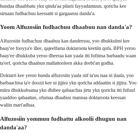
hundaa dhaabbatu ykn qinda'aa pilarii fayyadamuun, qoricha kee
sirnaan fudhachuu keessatti si gargaaruu danda'a.
Yoom Alfuzosiin fudhachuu dhaabuu nan danda'a?
Alfuzosiin fudhachuu dhaabuu kan dandeessu, yoo dhukkubni kee
baay'ee fooyya'e illee, qajeelfama doktaroota keetiin qofa. BPH yeroo
baay'ee dhukkuba yeroo dheeraa kan yaala itti fufiinsa barbaadu waan
ta'eef, qoricha dhaabun mallattooleen akka deebi'an godha.
Doktarri kee yeroo hunda alfuzosiin yaala siif ta'uu isaa ni ilaala, yoo
barbaachisa ta'e doozii kee ni jijjira ykn qoricha addaatiin si jijjira. Yoo
miira dhukkubsataa ykn dhibee qabaachaa jirtu ykn qoricha itti fufuuf
yaaddoo qabaattan, ofumaa dhaabuu mannaa doktaroota keessan
waliin mari'adhaa.
Alfuzosiin yommuu fudhattu alkoolii dhuguu nan
danda'aa?