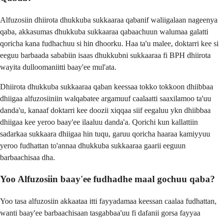
Alfuzosiin dhiirota dhukkuba sukkaaraa qabanif waliigalaan nageenya
qaba, akkasumas dhukkuba sukkaaraa qabaachuun walumaa galatti
qoricha kana fudhachuu si hin dhoorku. Haa ta'u malee, doktarri kee si
eeguu barbaada sababiin isaas dhukkubni sukkaaraa fi BPH dhiirota
wayita dulloomaniitti baay'ee mul'ata.
Dhiirota dhukkuba sukkaaraa qaban keessaa tokko tokkoon dhiibbaa
dhiigaa alfuzosiiniin walqabatee argamuuf caalaatti saaxilamoo ta'uu
danda'u, kanaaf doktarri kee doozii xiqqaa siif eegaluu ykn dhiibbaa
dhiigaa kee yeroo baay'ee ilaaluu danda'a. Qorichi kun kallattiin
sadarkaa sukkaara dhiigaa hin tuqu, garuu qoricha haaraa kamiyyuu
yeroo fudhattan to'annaa dhukkuba sukkaaraa gaarii eeguun
barbaachisaa dha.
Yoo Alfuzosiin baay'ee fudhadhe maal gochuu qaba?
Yoo tasa alfuzosiin akkaataa itti fayyadamaa keessan caalaa fudhattan,
wanti baay'ee barbaachisaan tasgabbaa'uu fi dafanii gorsa fayyaa