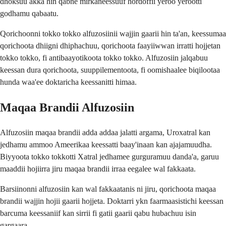
dhoksuu akka hin qabne mirkaneessuuf hordoffii yeroo yerootti
godhamu qabaatu.
Qorichoonni tokko tokko alfuzosiinii wajjin gaarii hin ta'an, keessumaa
qorichoota dhiigni dhiphachuu, qorichoota faayiiwwan irratti hojjetan
tokko tokko, fi antibaayotikoota tokko tokko. Alfuzosiin jalqabuu
keessan dura qorichoota, suuppilementoota, fi oomishaalee biqilootaa
hunda waa'ee doktaricha keessanitti himaa.
Maqaa Brandii Alfuzosiin
Alfuzosiin maqaa brandii adda addaa jalatti argama, Uroxatral kan
jedhamu ammoo Ameerikaa keessatti baay'inaan kan ajajamuudha.
Biyyoota tokko tokkotti Xatral jedhamee gurguramuu danda'a, garuu
maaddii hojiirra jiru maqaa brandii irraa eegalee wal fakkaata.
Barsiinonni alfuzosiin kan wal fakkaatanis ni jiru, qorichoota maqaa
brandii wajjin hojii gaarii hojjeta. Doktarri ykn faarmaasistichi keessan
barcuma keessaniif kan sirrii fi gatii gaarii qabu hubachuu isin
gargaara.